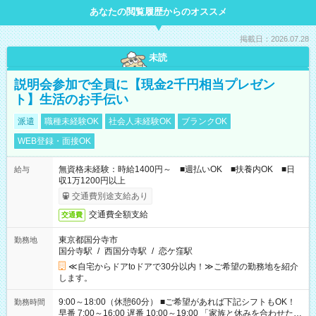
あなたの閲覧履歴からのオススメ
掲載日：2026.07.28
未読
説明会参加で全員に【現金2千円相当プレゼン
ト】生活のお手伝い
派遣
職種未経験OK
社会人未経験OK
ブランクOK
WEB登録・面接OK
無資格未経験：時給1400円～ ■週払いOK ■扶養内OK ■日
給与
収1万1200円以上
交通費別途支給あり
交通費全額支給
交通費
東京都国分寺市
勤務地
国分寺駅
/
西国分寺駅
/
恋ケ窪駅
≪自宅からドアtoドアで30分以内！≫ご希望の勤務地を紹介
します。
9:00～18:00（休憩60分） ■ご希望があれば下記シフトもOK！
勤務時間
早番 7:00～16:00 遅番 10:00～19:00 「家族と休みを合わせた