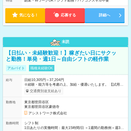
副業・WワークOK
/
シフト勤務
/
パソコンスキル不要
特徴
気になる！
応募する
詳細へ
未読
【日払い・未経験歓迎！】稼ぎたい日にサクッ
と勤務！単発・週1日～自由シフトの軽作業
アルバイト
職種未経験OK
日給10,305円～37,204円
給与
※経験・能力等を考慮の上、加給・優遇いたします。 【試用期
間】試用期間なし
交通費別途支給あり
東京都世田谷区
勤務地
東京都世田谷区豪徳寺
アシストワーク株式会社
シフト制
勤務時間
1日あたりの実働時間：最大15時間/日 ＜1週間の勤務例＞週3回