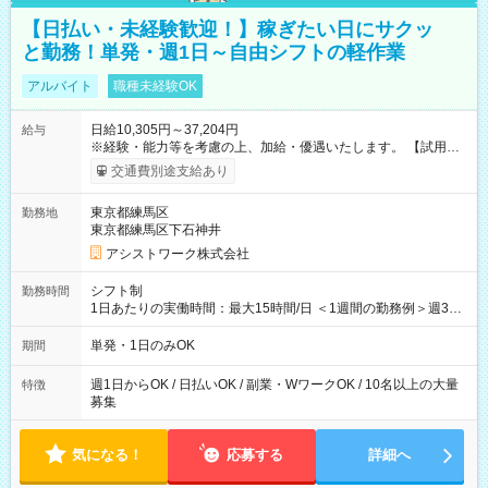
【日払い・未経験歓迎！】稼ぎたい日にサクッ
と勤務！単発・週1日～自由シフトの軽作業
アルバイト
職種未経験OK
日給10,305円～37,204円
給与
※経験・能力等を考慮の上、加給・優遇いたします。 【試用期
間】試用期間なし
交通費別途支給あり
東京都練馬区
勤務地
東京都練馬区下石神井
アシストワーク株式会社
シフト制
勤務時間
1日あたりの実働時間：最大15時間/日 ＜1週間の勤務例＞週3回
勤務 勤務：月・水・金 休み：火・木・土・日 好きな時にお仕事
可能です！ ※1日あたりの最大実働時間は日勤、夜勤共に勤務し
単発・1日のみOK
期間
た時間になります。
週1日からOK / 日払いOK / 副業・WワークOK / 10名以上の大量
特徴
募集
気になる！
応募する
詳細へ