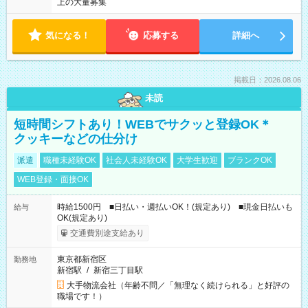
上の大量募集
気になる！
応募する
詳細へ
掲載日：2026.08.06
未読
短時間シフトあり！WEBでサクッと登録OK＊
クッキーなどの仕分け
派遣
職種未経験OK
社会人未経験OK
大学生歓迎
ブランクOK
WEB登録・面接OK
時給1500円 ■日払い・週払いOK！(規定あり) ■現金日払いも
給与
OK(規定あり)
交通費別途支給あり
東京都新宿区
勤務地
新宿駅
/
新宿三丁目駅
大手物流会社（年齢不問／「無理なく続けられる」と好評の
職場です！）