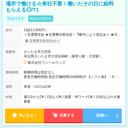
場所で働ける☆来社不要！働いたその日に給料
もらえる◎/T1
アルバイト
職種未経験OK
日給13,000円～
給与
＋交通費支給 ★交通費全額支給！ ┗案件により規定あり ★日払
いOK！（規定あり） ┗働いたその日に現金GET♪ お仕事後はコ
交通費別途支給あり
ンビニATMから 日払い分を引き落とせます！ 【試用期間】試
用期間なし
さいたま市大宮区
勤務地
埼玉県さいたま市大宮区錦町（最寄り駅：大宮駅）
株式会社ワンベルウッズ
勤務時間は指定なし
勤務時間
変形労働時間制 想定労働時間160時間/月 【シフト例】 ・8：00
～21：00
単発・1日のみOK
期間
週1日からOK / 日払いOK / 副業・WワークOK / 10名以上の大量
特徴
募集
気になる！
応募する
詳細へ