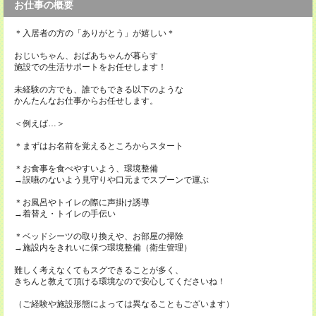
お仕事の概要
＊入居者の方の「ありがとう」が嬉しい＊
おじいちゃん、おばあちゃんが暮らす
施設での生活サポートをお任せします！
未経験の方でも、誰でもできる以下のような
かんたんなお仕事からお任せします。
＜例えば…＞
＊まずはお名前を覚えるところからスタート
＊お食事を食べやすいよう、環境整備
→誤嚥のないよう見守りや口元までスプーンで運ぶ
＊お風呂やトイレの際に声掛け誘導
→着替え・トイレの手伝い
＊ベッドシーツの取り換えや、お部屋の掃除
→施設内をきれいに保つ環境整備（衛生管理）
難しく考えなくてもスグできることが多く、
きちんと教えて頂ける環境なので安心してくださいね！
（ご経験や施設形態によっては異なることもございます）