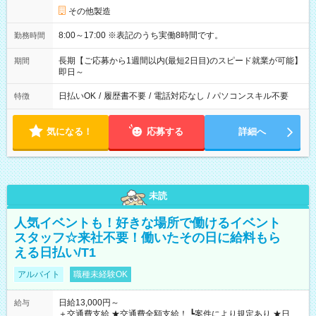
その他製造
8:00～17:00 ※表記のうち実働8時間です。
勤務時間
長期【ご応募から1週間以内(最短2日目)のスピード就業が可能】
期間
即日～
日払いOK
/
履歴書不要
/
電話対応なし
/
パソコンスキル不要
特徴
気になる！
応募する
詳細へ
未読
人気イベントも！好きな場所で働けるイベント
スタッフ☆来社不要！働いたその日に給料もら
える日払い/T1
アルバイト
職種未経験OK
日給13,000円～
給与
＋交通費支給 ★交通費全額支給！ ┗案件により規定あり ★日払