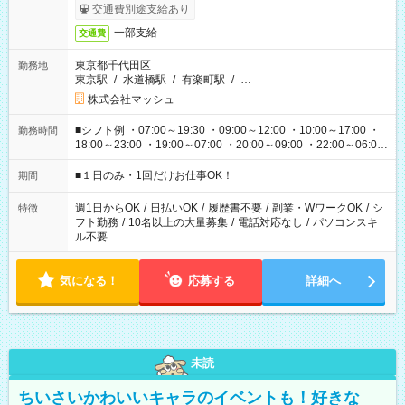
交通費別途支給あり
一部支給
交通費
東京都千代田区
勤務地
東京駅
/
水道橋駅
/
有楽町駅
/
…
株式会社マッシュ
■シフト例 ・07:00～19:30 ・09:00～12:00 ・10:00～17:00 ・
勤務時間
18:00～23:00 ・19:00～07:00 ・20:00～09:00 ・22:00～06:00
etc ★最短で3時間で5,120円のお仕事から 15時間で2万円近く稼
げるお仕事も！ ご希望のお時間に合わせてご紹介！ ※シフトは
■１日のみ・1回だけお仕事OK！
期間
現場によって異なります。 ※勿論、休憩時間はあるのでご安心
ください！
週1日からOK
/
日払いOK
/
履歴書不要
/
副業・WワークOK
/
シ
特徴
フト勤務
/
10名以上の大量募集
/
電話対応なし
/
パソコンスキ
ル不要
気になる！
応募する
詳細へ
未読
ちいさいかわいいキャラのイベントも！好きな