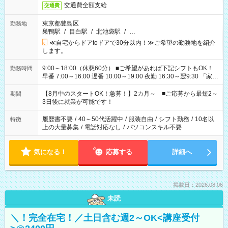
交通費全額支給
交通費
東京都豊島区
勤務地
巣鴨駅
/
目白駅
/
北池袋駅
/
…
≪自宅からドアtoドアで30分以内！≫ご希望の勤務地を紹介
します。
9:00～18:00（休憩60分） ■ご希望があれば下記シフトもOK！
勤務時間
早番 7:00～16:00 遅番 10:00～19:00 夜勤 16:30～翌9:30 「家族
と休みを合わせたい」 「余裕を持って夕飯の準備がしたい」
「できれば残業はしたくない」 など、ご希望を教えてください
【8月中のスタートOK！急募！】2カ月～ ■ご応募から最短2～
期間
ね。 ※Wワーク希望の方へ 今ご覧のお仕事で希望する勤務時間
3日後に就業が可能です！
と、もう1つのお仕事の勤務時間。 合計で週40時間を超える場
合は応募できません。
履歴書不要
/
40～50代活躍中
/
服装自由
/
シフト勤務
/
10名以
特徴
上の大量募集
/
電話対応なし
/
パソコンスキル不要
気になる！
応募する
詳細へ
掲載日：2026.08.06
未読
＼！完全在宅！／土日含む週2～OK<講座受付