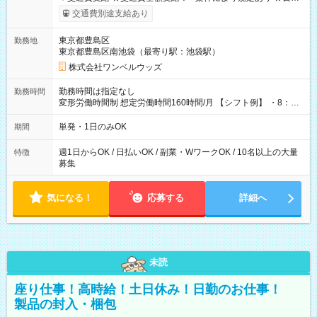
いOK！（規定あり） ┗働いたその日に現金GET♪ お仕事後はコ
交通費別途支給あり
ンビニATMから 日払い分を引き落とせます！ 【試用期間】試
用期間なし
東京都豊島区
勤務地
東京都豊島区南池袋（最寄り駅：池袋駅）
株式会社ワンベルウッズ
勤務時間は指定なし
勤務時間
変形労働時間制 想定労働時間160時間/月 【シフト例】 ・8：00
～21：00
単発・1日のみOK
期間
週1日からOK / 日払いOK / 副業・WワークOK / 10名以上の大量
特徴
募集
気になる！
応募する
詳細へ
未読
座り仕事！高時給！土日休み！日勤のお仕事！
製品の封入・梱包