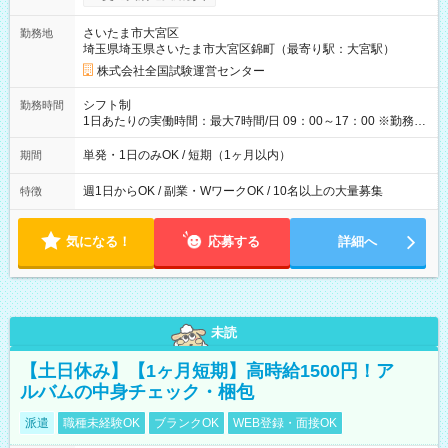
り！】 希望される場合、勤務から1週間ほどで給与の一部を受け
取れます。 ※手数料418円がかかります。 【過去試験日の収入
さいたま市大宮区
勤務地
例】 ・河合塾模擬試験 8:30～17:30（休憩1時間） 時給1,300円
埼玉県埼玉県さいたま市大宮区錦町（最寄り駅：大宮駅）
×8時間＝日収10,400円＋交通費 ※当日の役割により時給＋100
円の場合あり ・国家試験 7:00～13:30（休憩なし） 時給1,300
株式会社全国試験運営センター
円（役割手当＋100円）×6時間＝日収8,400円＋交通費 【試用期
間】試用期間なし
シフト制
勤務時間
1日あたりの実働時間：最大7時間/日 09：00～17：00 ※勤務時
間は 試験により異なります。
単発・1日のみOK / 短期（1ヶ月以内）
期間
週1日からOK / 副業・WワークOK / 10名以上の大量募集
特徴
気になる！
応募する
詳細へ
未読
【土日休み】【1ヶ月短期】高時給1500円！ア
ルバムの中身チェック・梱包
派遣
職種未経験OK
ブランクOK
WEB登録・面接OK