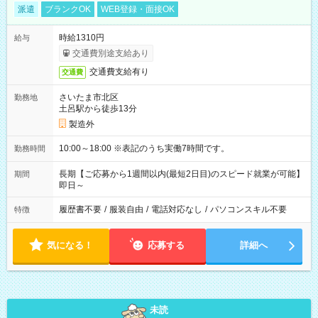
派遣
ブランクOK
WEB登録・面接OK
時給1310円
給与
交通費別途支給あり
交通費支給有り
交通費
さいたま市北区
勤務地
土呂駅から徒歩13分
製造外
10:00～18:00 ※表記のうち実働7時間です。
勤務時間
長期【ご応募から1週間以内(最短2日目)のスピード就業が可能】
期間
即日～
履歴書不要
/
服装自由
/
電話対応なし
/
パソコンスキル不要
特徴
気になる！
応募する
詳細へ
未読