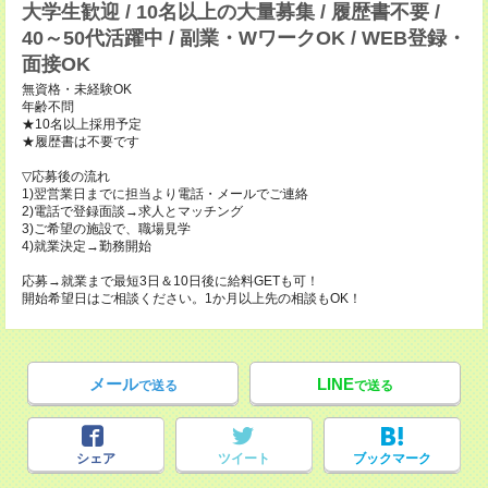
大学生歓迎 / 10名以上の大量募集 / 履歴書不要 /
40～50代活躍中 / 副業・WワークOK / WEB登録・
面接OK
無資格・未経験OK
年齢不問
★10名以上採用予定
★履歴書は不要です
▽応募後の流れ
1)翌営業日までに担当より電話・メールでご連絡
2)電話で登録面談→求人とマッチング
3)ご希望の施設で、職場見学
4)就業決定→勤務開始
応募→就業まで最短3日＆10日後に給料GETも可！
開始希望日はご相談ください。1か月以上先の相談もOK！
メール
LINE
で送る
で送る
シェア
ツイート
ブックマーク