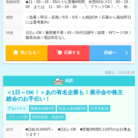
◆11：00～18：30のうち実働6時間、休憩60分 ※11：00～18：
勤務時間
00 または 11：30～18：30 。*。ブランクOK！。*。 例え
ば前職が、 在宅/財団法人/事務/コールセンター/受付/販売/カフェ
スタッフ スイーツ販売/ホテルフロント/化粧品販売/など 様々な
＜急募＞即日～長期／8月～9月～も相談OK！応募から最短即日
期間
業界から入社して活躍されています♪
には選考案内♪
日払いOK
/
履歴書不要
/
40～50代活躍中
/
副業・WワークOK
/
特徴
服装自由
/
電話対応なし
気になる！
応募する
詳細へ
掲載日：2026.08.06
未読
＜1日～OK！＞あの有名企業も！展示会や株主
総会のお手伝い！
アルバイト
職種未経験OK
社会人未経験OK
大学生歓迎
ブランクOK
WEB登録・面接OK
■日給16,840円～ ■日払いOK ■実働3時間5,120円のお仕事あ
給与
ります！