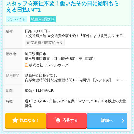
スタッフ☆来社不要！働いたその日に給料もら
える日払い/T1
アルバイト
職種未経験OK
日給13,000円～
給与
＋交通費支給 ★交通費全額支給！ ┗案件により規定あり ★日払
いOK！（規定あり） ┗働いたその日に現金GET♪ お仕事後はコ
交通費別途支給あり
ンビニATMから 日払い分を引き落とせます！ 【試用期間】試
用期間なし
埼玉県川口市
勤務地
埼玉県川口市東川口（最寄り駅：東川口駅）
株式会社ワンベルウッズ
勤務時間は指定なし
勤務時間
変形労働時間制 想定労働時間160時間/月 【シフト例】 ・8：00
～21：00
単発・1日のみOK
期間
週1日からOK / 日払いOK / 副業・WワークOK / 10名以上の大量
特徴
募集
気になる！
応募する
詳細へ