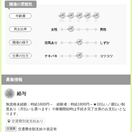
職場の雰囲気
年齢層
20代
30
40
50
60
男女比率
女性
男性
職場の様子
活気あり
しずか
仕事の仕方
テキパキ
コツコツ
募集情報
給与
無資格未経験：時給1600円～ 経験者：時給1800円～★日払い／週払い制
度あり（月払いも選べます）※稼働開始時は手続き完了次第のお支払いとな
ります。
交通費別途支給あり
交通費全額支給※規定有
交通費