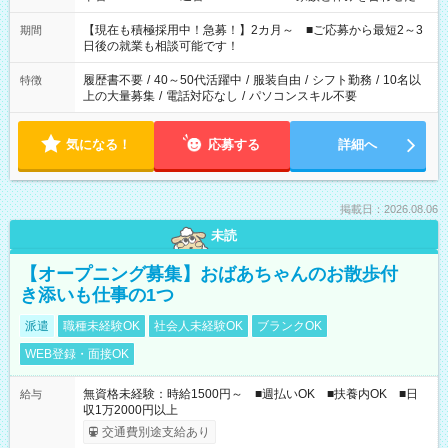
い」 「余裕を持って夕飯の準備がしたい」 「できれば残業はし
たくない」 など、ご希望を教えてくださいね。 ※Wワーク希望
【現在も積極採用中！急募！】2カ月～ ■ご応募から最短2～3
期間
の方へ 今ご覧のお仕事で希望する勤務時間と、もう1つのお仕事
日後の就業も相談可能です！
の勤務時間。 合計で週40時間を超える場合は応募できません。
履歴書不要
/
40～50代活躍中
/
服装自由
/
シフト勤務
/
10名以
特徴
上の大量募集
/
電話対応なし
/
パソコンスキル不要
気になる！
応募する
詳細へ
掲載日：2026.08.06
未読
【オープニング募集】おばあちゃんのお散歩付
き添いも仕事の1つ
派遣
職種未経験OK
社会人未経験OK
ブランクOK
WEB登録・面接OK
無資格未経験：時給1500円～ ■週払いOK ■扶養内OK ■日
給与
収1万2000円以上
交通費別途支給あり