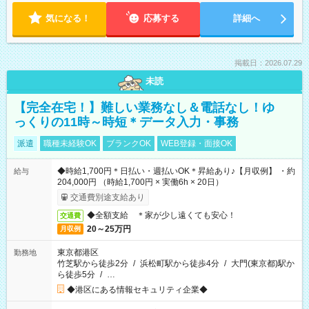
気になる！
応募する
詳細へ
掲載日：2026.07.29
未読
【完全在宅！】難しい業務なし＆電話なし！ゆ
っくりの11時～時短＊データ入力・事務
派遣
職種未経験OK
ブランクOK
WEB登録・面接OK
◆時給1,700円＊日払い・週払いOK＊昇給あり♪【月収例】 ・約
給与
204,000円 （時給1,700円 × 実働6h × 20日）
交通費別途支給あり
◆全額支給 ＊家が少し遠くても安心！
交通費
20～25万円
月収例
東京都港区
勤務地
竹芝駅から徒歩2分
/
浜松町駅から徒歩4分
/
大門(東京都)駅か
ら徒歩5分
/
…
◆港区にある情報セキュリティ企業◆