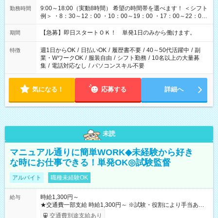
9:00～18:00（実動8時間） 希望の時間帯を選べます！ ＜シフト
勤務時間
例＞ ・8：30～12：00 ・10：00～19：00 ・17：00～22：00
・13：00～22：00 ・22：00～翌6：00 など
【急募】即日スタートＯＫ！ 単発1日のみから働けます。
期間
週1日からOK
/
日払いOK
/
履歴書不要
/
40～50代活躍中
/
副
特徴
業・WワークOK
/
服装自由
/
シフト勤務
/
10名以上の大量募
集
/
電話対応なし
/
パソコンスキル不要
気になる！
応募する
詳細へ
未読
マニュアル通りに簡単WORK◆未経験から好き
な時にお仕事できる！単発OK◎試験監督
アルバイト
職種未経験OK
時給1,300円～
給与
★交通費一部支給 時給1,300円～ ※試験・役割により手当あり
※勤務回数により昇給あり 【即給（前払い）オプションあ
交通費別途支給あり