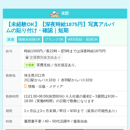
未読
【未経験OK】【深夜時給1875円】写真アルバ
ムの貼り付け・確認｜短期
派遣
職種未経験OK
ブランクOK
WEB登録・面接OK
時給1500円／夜22時～翌5時までは深夜時給1875円
給与
交通費別途支給あり
実費支給／当社規定あり。
交通費
埼玉県川口市
勤務地
川口駅からバス10分
/
赤羽駅からバス10分
情報・出版・メディア
(1)21:00-06:00(休憩60分) ※入社後の最初2～3週間は9:00～
勤務時間
18:00（実働8時間）の日勤で勤務になります
1ヶ月以上3ヶ月未満／即日～9/30まで（延長の可能性あり）
期間
履歴書不要
/
40～50代活躍中
/
服装自由
特徴