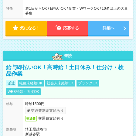
た時間になります。
週1日からOK / 日払いOK / 副業・WワークOK / 10名以上の大量
特徴
募集
気になる！
応募する
詳細へ
未読
給与即払いOK！高時給！土日休み！仕分け・検
品作業
派遣
職種未経験OK
社会人未経験OK
ブランクOK
WEB登録・面接OK
時給1500円
給与
交通費別途支給あり
交通費支給有り
交通費
埼玉県越谷市
勤務地
新越谷駅