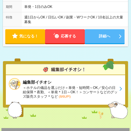
勤務 勤務：月・水・金 休み：火・木・土・日 好きな時にお仕事
可能です！ ※1日あたりの最大実働時間は日勤、夜勤共に勤務し
単発・1日のみOK
期間
た時間になります。
週1日からOK / 日払いOK / 副業・WワークOK / 10名以上の大量
特徴
募集
気になる！
応募する
詳細へ
編集部イチオシ
＜ホテルの備品を運ぶだけ＞単発・短時間～OK／安心の日
給保障＊夜勤、＜単発＊1日～OK！＞コンサートなどのグッ
ズ販売スタッフ＊など
(8/6UP!)