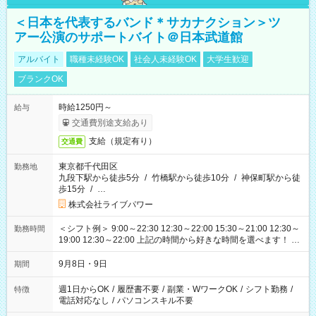
＜日本を代表するバンド＊サカナクション＞ツ
アー公演のサポートバイト＠日本武道館
アルバイト
職種未経験OK
社会人未経験OK
大学生歓迎
ブランクOK
時給1250円～
給与
交通費別途支給あり
支給（規定有り）
交通費
東京都千代田区
勤務地
九段下駅から徒歩5分
/
竹橋駅から徒歩10分
/
神保町駅から徒
歩15分
/
…
株式会社ライブパワー
＜シフト例＞ 9:00～22:30 12:30～22:00 15:30～21:00 12:30～
勤務時間
19:00 12:30～22:00 上記の時間から好きな時間を選べます！ ※
時間は変更となる可能性があります
9月8日・9日
期間
週1日からOK
/
履歴書不要
/
副業・WワークOK
/
シフト勤務
/
特徴
電話対応なし
/
パソコンスキル不要