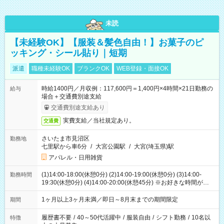
未読
【未経験OK】【服装＆髪色自由！】お菓子のピ
ッキング・シール貼り｜短期
派遣
職種未経験OK
ブランクOK
WEB登録・面接OK
時給1400円／月収例：117,600円＝1,400円×4時間×21日勤務の
給与
場合＋交通費別途支給
交通費別途支給あり
実費支給／当社規定あり。
交通費
さいたま市見沼区
勤務地
七里駅から車6分
/
大宮公園駅
/
大宮(埼玉県)駅
アパレル・日用雑貨
(1)14:00-18:00(休憩0分) (2)14:00-19:00(休憩0分) (3)14:00-
勤務時間
19:30(休憩0分) (4)14:00-20:00(休憩45分) ※お好きな時間が選べ
ます
1ヶ月以上3ヶ月未満／即日～8月末までの期間限定
期間
履歴書不要
/
40～50代活躍中
/
服装自由
/
シフト勤務
/
10名以
特徴