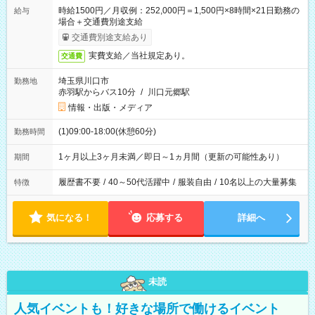
時給1500円／月収例：252,000円＝1,500円×8時間×21日勤務の
給与
場合＋交通費別途支給
交通費別途支給あり
実費支給／当社規定あり。
交通費
埼玉県川口市
勤務地
赤羽駅からバス10分
/
川口元郷駅
情報・出版・メディア
(1)09:00-18:00(休憩60分)
勤務時間
1ヶ月以上3ヶ月未満／即日～1ヵ月間（更新の可能性あり）
期間
履歴書不要
/
40～50代活躍中
/
服装自由
/
10名以上の大量募集
特徴
気になる！
応募する
詳細へ
未読
人気イベントも！好きな場所で働けるイベント