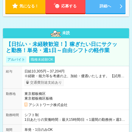
気になる！
応募する
詳細へ
未読
【日払い・未経験歓迎！】稼ぎたい日にサクッ
と勤務！単発・週1日～自由シフトの軽作業
アルバイト
職種未経験OK
日給10,305円～37,204円
給与
※経験・能力等を考慮の上、加給・優遇いたします。 【試用期
間】試用期間なし
交通費別途支給あり
東京都板橋区
勤務地
東京都板橋区板橋
アシストワーク株式会社
シフト制
勤務時間
1日あたりの実働時間：最大15時間/日 ＜1週間の勤務例＞週3回
勤務 勤務：月・水・金 休み：火・木・土・日 好きな時にお仕事
可能です！ ※1日あたりの最大実働時間は日勤、夜勤共に勤務し
単発・1日のみOK
期間