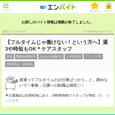
0
メニュー
気になる！
ログイン
お探しのバイト情報は掲載が終了しました。
掲載日 :2026
/
07
/
29
No.MANPWK912517-20
【フルタイムじゃ働けない！という方へ】週
3や時短もOK＊ケアスタッフ
派遣
職種未経験OK
社会人未経験OK
大学生歓迎
ブランクOK
WEB登録・面接OK
派遣ってフルタイムのお仕事ばっかり…と、諦めな
いで！事務→介護への転職は相性〇！
▼介護施設は全国各地にあり、24時間体制でスタッフが常駐。だ
...も
っとみる