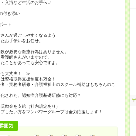
い・入浴など生活のお手伝い
の付き添い
ポート
者さんが過ごしやすくなるよう
したお手伝いをお任せ。
経験が必要な医療行為はありません。
看護師さんがいますので、
たことがあっても安心ですよ。
でも大丈夫！！≫
ーは資格取得支援制度も万全！！
任者・実務者研修・介護福祉士のスクール補助はもちろんのこ
務化された、認知症介護基礎研修にも対応＊
は奨励金を支給（社内規定あり）
ップしたい方をマンパワーグループは全力応援します！
雰囲気