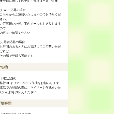
★登録に際しての予約・来社は不要です★
(1)WEB応募の場合
こちらからご連絡いたしますのでお待ちくだ
さい。
ご応募頂いた後、案内メールをお送りします
ので
内容をご確認ください。
(2)電話応募の場合
お時間のあるときにお電話にてご応募いただ
ければ
その場で登録も可能です。
持ち物
【電話登録】
弊社HPよりマイページ作成をお願いします
電話での登録の際に、マイページ作成をいた
だいた旨をお伝えください。
所要時間