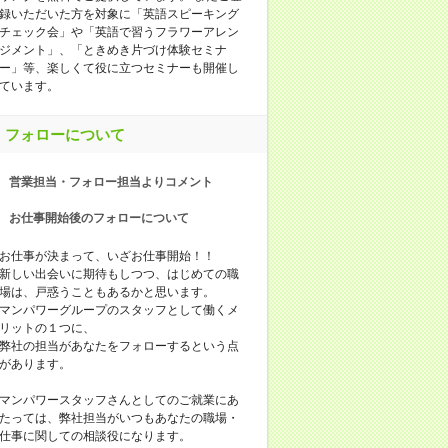
録いただいた方を対象に「英語スピーキング
チェック会」や「英語で習うフラワーアレン
ジメント」、「ときめき片づけ体験セミナ
ー」等、楽しくて役に立つセミナーも開催し
ています。
フォローについて
営業担当・フォロー担当よりコメント
お仕事開始後のフォローについて
お仕事が決まって、いざお仕事開始！！
新しい出会いに期待もしつつ、はじめての職
場は、戸惑うこともあるかと思います。
マンパワーグループのスタッフとして働くメ
リットの１つに、
弊社の担当があなたをフォローするという点
があります。
マンパワースタッフさんとしてのご就業にあ
たっては、弊社担当がいつもあなたの職場・
仕事に関しての相談役になります。