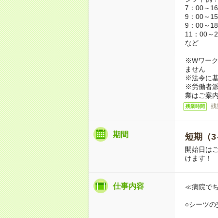
7：00～1
9：00～1
9：00～1
11：00～2
など
※Wワーク
ません
※法令に基
※労働者
業はご案
残
残業時間
期間
短期（3
開始日は
けます！
仕事内容
≪病院で
○シーツの