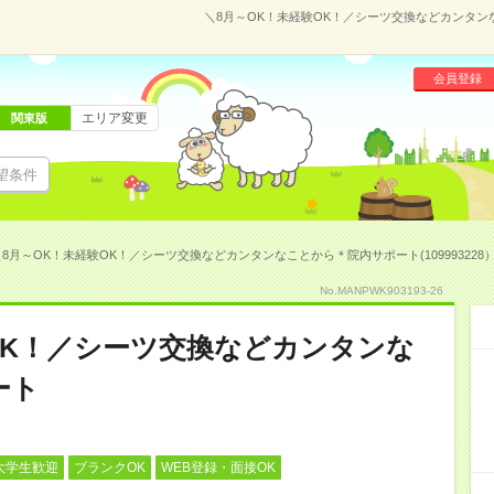
＼8月～OK！未経験OK！／シーツ交換などカンタンな
会員登録
エリア変更
関東版
望条件
＼8月～OK！未経験OK！／シーツ交換などカンタンなことから＊院内サポート(109993228
No.MANPWK903193-26
OK！／シーツ交換などカンタンな
ート
大学生歓迎
ブランクOK
WEB登録・面接OK