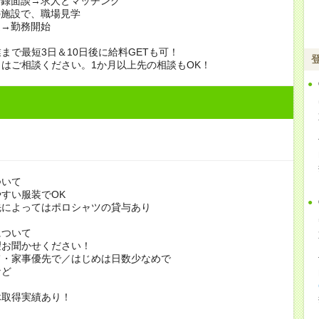
登録面談→求人とマッチング
の施設で、職場見学
定→勤務開始
まで最短3日＆10日後に給料GETも可！
はご相談ください。1か月以上先の相談もOK！
ついて
すい服装でOK
よってはポロシャツの貸与あり
について
お聞かせください！
家事優先で／はじめは日数少なめで
ど
休取得実績あり！