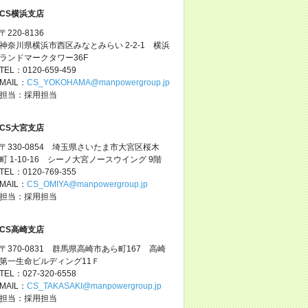
CS横浜支店
〒220-8136
神奈川県横浜市西区みなとみらい 2-2-1 横浜
ランドマークタワー36F
TEL：0120-659-459
MAIL：
CS_YOKOHAMA@manpowergroup.jp
担当：採用担当
CS大宮支店
〒330-0854 埼玉県さいたま市大宮区桜木
町 1-10-16 シーノ大宮ノースウイング 9階
TEL：0120-769-355
MAIL：
CS_OMIYA@manpowergroup.jp
担当：採用担当
CS高崎支店
〒370-0831 群馬県高崎市あら町167 高崎
第一生命ビルディング11Ｆ
TEL：027-320-6558
MAIL：
CS_TAKASAKI@manpowergroup.jp
担当：採用担当