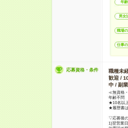
年齢
男女
職場の
仕事の
応募資格・条件
職種未経験
歓迎 / 
中 / 
≪無資格・
年齢不問
★10名以
★履歴書
▽応募後
1)翌営業