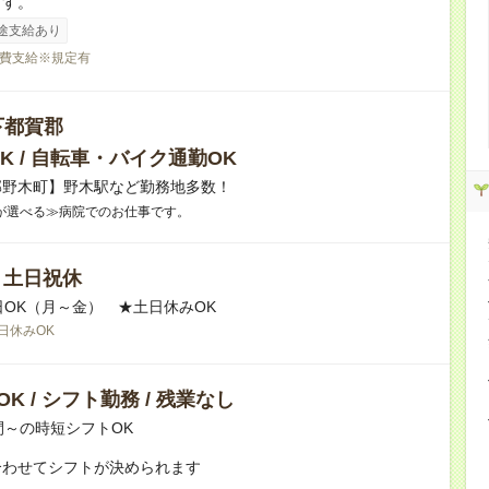
ます。
途支給あり
費支給※規定有
下都賀郡
K / 自転車・バイク通勤OK
郡野木町】野木駅など勤務地多数！
が選べる≫病院でのお仕事です。
/ 土日祝休
日OK（月～金） ★土日休みOK
日休みOK
K / シフト勤務 / 残業なし
間～の時短シフトOK
合わせてシフトが決められます
：