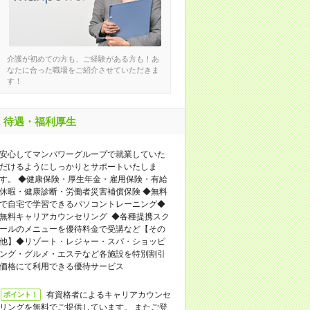
介護が初めての方も、ご経験がある方も！あ
なたに合った職場をご紹介させていただきま
す！
待遇・福利厚生
安心してマンパワーグループで就業していた
だけるようにしっかりとサポートいたしま
す。 ◆健康保険・厚生年金・雇用保険・有給
休暇・健康診断・労働者災害補償保険 ◆無料
で自宅で学習できるパソコントレーニング◆
無料キャリアカウンセリング ◆各種提携スク
ールのメニューを優待料金で受講など【その
他】◆リゾート・レジャー・スパ・ショッピ
ング・グルメ・エステなど各施設を特別割引
価格にて利用できる優待サービス
有資格者によるキャリアカウンセ
ポイント！
リングを無料でご提供しています。 またご登