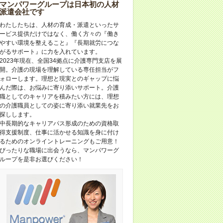
マンパワーグループは日本初の人材
派遣会社です
わたしたちは、人材の育成・派遣といったサ
ービス提供だけではなく、働く方々の『働き
やすい環境を整えること』『長期就労につな
がるサポート』に力を入れています。
2023年現在、全国34拠点に介護専門支店を展
開。介護の現場を理解している専任担当がフ
ォローします。理想と現実とのギャップに悩
んだ際は、お悩みに寄り添いサポート。介護
職としてのキャリアを積みたい方には、理想
の介護職員としての姿に寄り添い就業先をお
探しします。
中長期的なキャリアパス形成のための資格取
得支援制度、仕事に活かせる知識を身に付け
るためのオンライントレーニングもご用意！
ぴったりな職場に出会うなら、マンパワーグ
ループを是非お選びください！