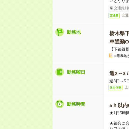
いとなり
交通費別
交通
交通費
勤務地
栃木県
車通勤O
【下都賀
≪勤務地
勤務曜日
週2～3 
週3日～5
土
休日休暇
勤務時間
5ｈ以内O
★1日5時
★都合に
シフト例