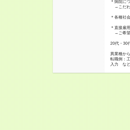
＊病院に
→こだわ
＊各種社
＊直接雇
→ご希望
20代・3
異業種か
転職例：
入力 な