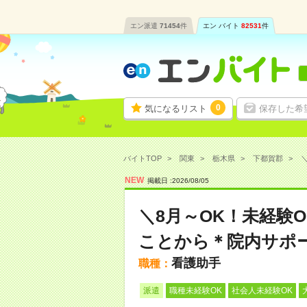
エン派遣
71454
件
エン バイト
82531
件
0
気になるリスト
保存した希
バイトTOP
関東
栃木県
下都賀郡
NEW
掲載日 :
2026
/
08
/
05
＼8月～OK！未経験
ことから＊院内サポ
看護助手
職種：
派遣
職種未経験OK
社会人未経験OK