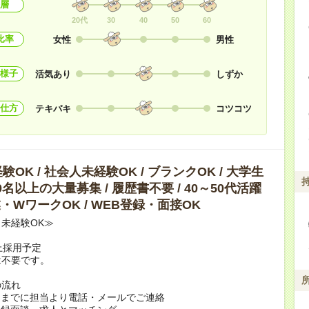
層
20代
30
40
50
60
比率
女性
男性
様子
活気あり
しずか
仕方
テキパキ
コツコツ
OK / 社会人未経験OK / ブランクOK / 大学生
10名以上の大量募集 / 履歴書不要 / 40～50代活躍
副業・WワークOK / WEB登録・面接OK
未経験OK≫
上採用予定
は不要です。
の流れ
日までに担当より電話・メールでご連絡