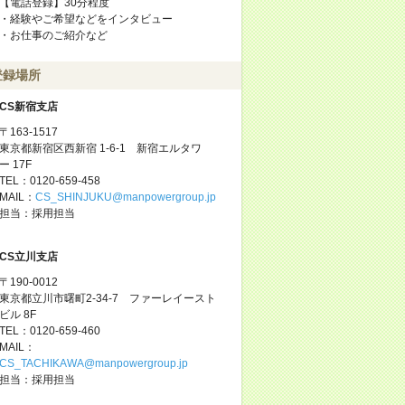
【電話登録】30分程度
・経験やご希望などをインタビュー
・お仕事のご紹介など
登録場所
CS新宿支店
〒163-1517
東京都新宿区西新宿 1-6-1 新宿エルタワ
ー 17F
TEL：0120-659-458
MAIL：
CS_SHINJUKU@manpowergroup.jp
担当：採用担当
CS立川支店
〒190-0012
東京都立川市曙町2-34-7 ファーレイースト
ビル 8F
TEL：0120-659-460
MAIL：
CS_TACHIKAWA@manpowergroup.jp
担当：採用担当