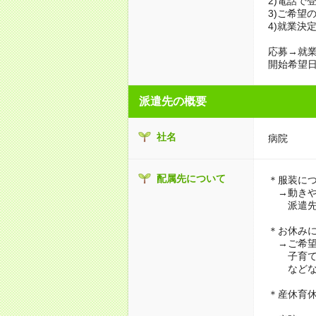
2)電話で
3)ご希望
4)就業決
応募→就業
開始希望日
派遣先の概要
社名
病院
配属先について
＊服装に
→動きや
派遣先に
＊お休み
→ご希望
子育て・
などな
＊産休育