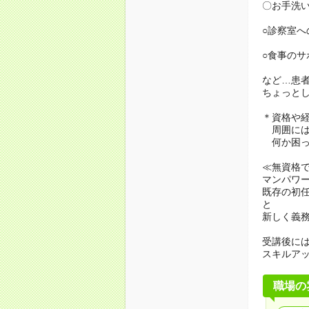
〇お手洗
○診察室へ
○食事のサ
など…患
ちょっと
＊資格や
周囲には
何か困っ
≪無資格
マンパワ
既存の初
と
新しく義
受講後に
スキルア
職場の