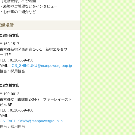
【電話登録】30分程度
・経験やご希望などをインタビュー
・お仕事のご紹介など
登録場所
CS新宿支店
〒163-1517
東京都新宿区西新宿 1-6-1 新宿エルタワ
ー 17F
TEL：0120-659-458
MAIL：
CS_SHINJUKU@manpowergroup.jp
担当：採用担当
CS立川支店
〒190-0012
東京都立川市曙町2-34-7 ファーレイースト
ビル 8F
TEL：0120-659-460
MAIL：
CS_TACHIKAWA@manpowergroup.jp
担当：採用担当