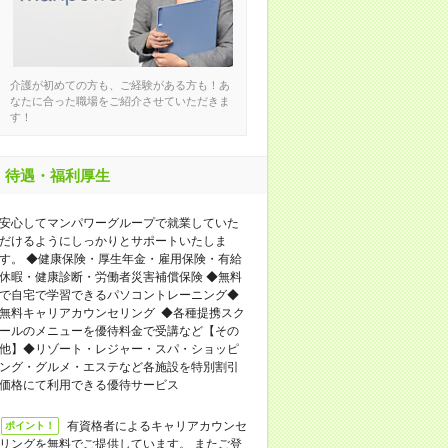
介護が初めての方も、ご経験がある方も！あ
なたに合った職場をご紹介させていただきま
す！
待遇・福利厚生
安心してマンパワーグループで就業していた
だけるようにしっかりとサポートいたしま
す。 ◆健康保険・厚生年金・雇用保険・有給
休暇・健康診断・労働者災害補償保険 ◆無料
で自宅で学習できるパソコントレーニング◆
無料キャリアカウンセリング ◆各種提携スク
ールのメニューを優待料金で受講など【その
他】◆リゾート・レジャー・スパ・ショッピ
ング・グルメ・エステなど各施設を特別割引
価格にて利用できる優待サービス
有資格者によるキャリアカウンセ
ポイント！
リングを無料でご提供しています。 またご登