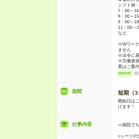
シフト例
7：00～1
9：00～1
9：00～1
11：00～2
など
※Wワーク
ません
※法令に基
※労働者
業はご案
残
残業時間
期間
短期（3
開始日は
けます！
仕事内容
≪病院で
○シーツの