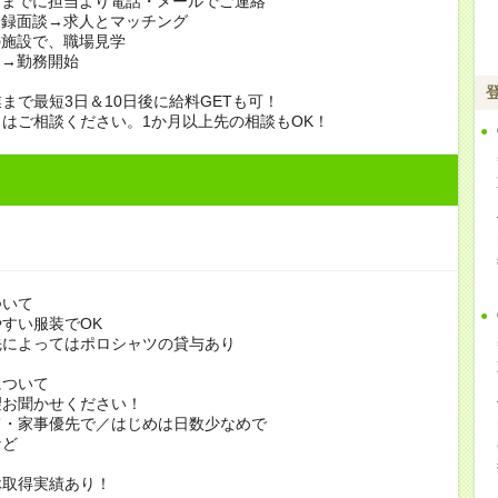
日までに担当より電話・メールでご連絡
登録面談→求人とマッチング
の施設で、職場見学
定→勤務開始
まで最短3日＆10日後に給料GETも可！
はご相談ください。1か月以上先の相談もOK！
ついて
すい服装でOK
よってはポロシャツの貸与あり
について
お聞かせください！
家事優先で／はじめは日数少なめで
ど
休取得実績あり！