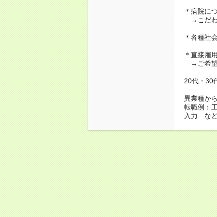
＊病院に
→こだわ
＊各種社
＊直接雇
→ご希望
20代・3
異業種か
転職例：
入力 な