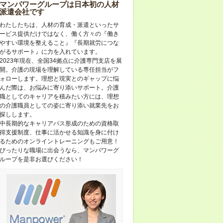
マンパワーグループは日本初の人材
派遣会社です
わたしたちは、人材の育成・派遣といったサ
ービス提供だけではなく、働く方々の『働き
やすい環境を整えること』『長期就労につな
がるサポート』に力を入れています。
2023年現在、全国34拠点に介護専門支店を展
開。介護の現場を理解している専任担当がフ
ォローします。理想と現実とのギャップに悩
んだ際は、お悩みに寄り添いサポート。介護
職としてのキャリアを積みたい方には、理想
の介護職員としての姿に寄り添い就業先をお
探しします。
中長期的なキャリアパス形成のための資格取
得支援制度、仕事に活かせる知識を身に付け
るためのオンライントレーニングもご用意！
ぴったりな職場に出会うなら、マンパワーグ
ループを是非お選びください！