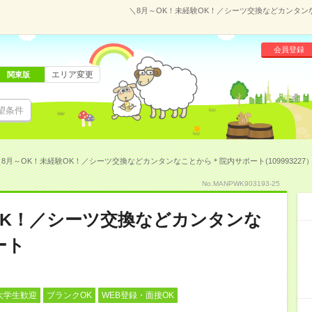
＼8月～OK！未経験OK！／シーツ交換などカンタンな
会員登録
エリア変更
関東版
望条件
＼8月～OK！未経験OK！／シーツ交換などカンタンなことから＊院内サポート(109993227
No.MANPWK903193-25
OK！／シーツ交換などカンタンな
ート
大学生歓迎
ブランクOK
WEB登録・面接OK