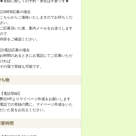
★登録に際しての予約・来社は不要です★
(1)WEB応募の場合
こちらからご連絡いたしますのでお待ちくだ
さい。
ご応募頂いた後、案内メールをお送りします
ので
内容をご確認ください。
(2)電話応募の場合
お時間のあるときにお電話にてご応募いただ
ければ
その場で登録も可能です。
持ち物
【電話登録】
弊社HPよりマイページ作成をお願いします
電話での登録の際に、マイページ作成をいた
だいた旨をお伝えください。
所要時間