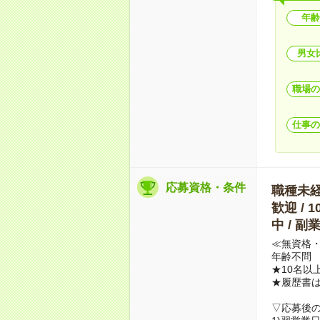
年齢
男女
職場の
仕事の
応募資格・条件
職種未経験
歓迎 / 
中 / 
≪無資格・
年齢不問
★10名以
★履歴書
▽応募後