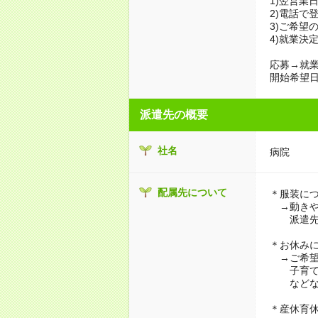
1)翌営業
2)電話で
3)ご希望
4)就業決
応募→就業
開始希望日
派遣先の概要
社名
病院
配属先について
＊服装に
→動きや
派遣先に
＊お休み
→ご希望
子育て・
などな
＊産休育