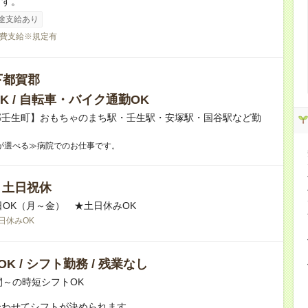
ます。
途支給あり
費支給※規定有
下都賀郡
K / 自転車・バイク通勤OK
郡壬生町】おもちゃのまち駅・壬生駅・安塚駅・国谷駅など勤
！
が選べる≫病院でのお仕事です。
/ 土日祝休
日OK（月～金） ★土日休みOK
日休みOK
K / シフト勤務 / 残業なし
間～の時短シフトOK
合わせてシフトが決められます