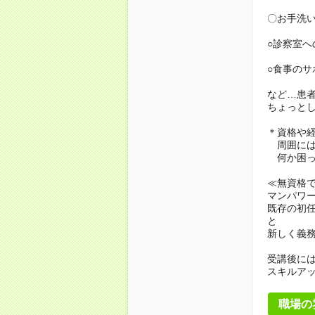
〇お手洗
○診察室へ
○食事のサ
など…患
ちょっと
＊資格や
周囲には
何か困っ
≪無資格
マンパワ
既存の初
と
新しく義
受講後に
スキルア
職場の