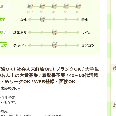
層
20代
30
40
50
60
比率
女性
男性
様子
活気あり
しずか
仕方
テキパキ
コツコツ
OK / 社会人未経験OK / ブランクOK / 大学生
10名以上の大量募集 / 履歴書不要 / 40～50代活躍
副業・WワークOK / WEB登録・面接OK
未経験OK≫
上採用予定
は不要です。
の流れ