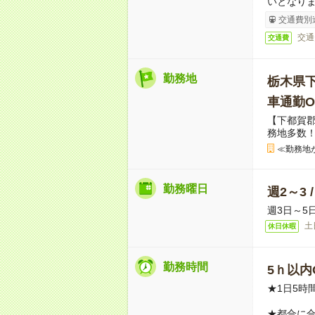
いとなり
交通費別
交通
交通費
勤務地
栃木県
車通勤O
【下都賀
務地多数
≪勤務地
勤務曜日
週2～3 
週3日～5
土
休日休暇
勤務時間
5ｈ以内O
★1日5時
★都合に