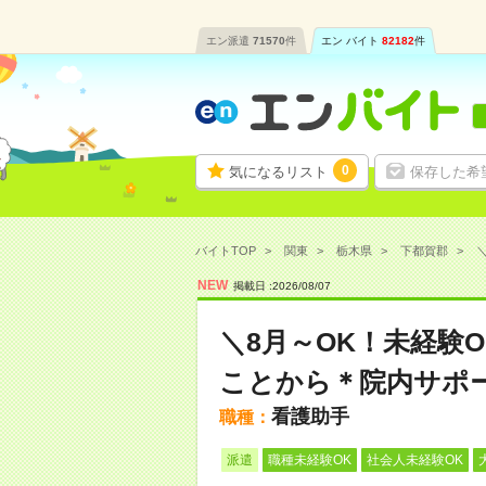
エン派遣
71570
件
エン バイト
82182
件
0
気になるリスト
保存した希
バイトTOP
関東
栃木県
下都賀郡
NEW
掲載日 :
2026
/
08
/
07
＼8月～OK！未経験
ことから＊院内サポ
看護助手
職種：
派遣
職種未経験OK
社会人未経験OK