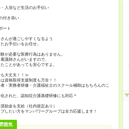
い・入浴など生活のお手伝い
の付き添い
ポート
者さんが過ごしやすくなるよう
したお手伝いをお任せ。
経験が必要な医療行為はありません。
看護師さんがいますので、
たことがあっても安心ですよ。
でも大丈夫！！≫
ーは資格取得支援制度も万全！！
任者・実務者研修・介護福祉士のスクール補助はもちろんのこ
務化された、認知症介護基礎研修にも対応＊
は奨励金を支給（社内規定あり）
ップしたい方をマンパワーグループは全力応援します！
雰囲気