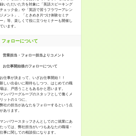
録いただいた方を対象に「英語スピーキング
チェック会」や「英語で習うフラワーアレン
ジメント」、「ときめき片づけ体験セミナ
ー」等、楽しくて役に立つセミナーも開催し
ています。
フォローについて
営業担当・フォロー担当よりコメント
お仕事開始後のフォローについて
お仕事が決まって、いざお仕事開始！！
新しい出会いに期待もしつつ、はじめての職
場は、戸惑うこともあるかと思います。
マンパワーグループのスタッフとして働くメ
リットの１つに、
弊社の担当があなたをフォローするという点
があります。
マンパワースタッフさんとしてのご就業にあ
たっては、弊社担当がいつもあなたの職場・
仕事に関しての相談役になります。