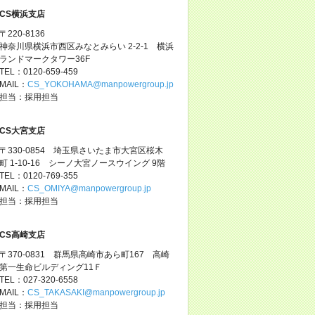
CS横浜支店
〒220-8136
神奈川県横浜市西区みなとみらい 2-2-1 横浜
ランドマークタワー36F
TEL：0120-659-459
MAIL：
CS_YOKOHAMA@manpowergroup.jp
担当：採用担当
CS大宮支店
〒330-0854 埼玉県さいたま市大宮区桜木
町 1-10-16 シーノ大宮ノースウイング 9階
TEL：0120-769-355
MAIL：
CS_OMIYA@manpowergroup.jp
担当：採用担当
CS高崎支店
〒370-0831 群馬県高崎市あら町167 高崎
第一生命ビルディング11Ｆ
TEL：027-320-6558
MAIL：
CS_TAKASAKI@manpowergroup.jp
担当：採用担当