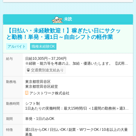
未読
【日払い・未経験歓迎！】稼ぎたい日にサクッ
と勤務！単発・週1日～自由シフトの軽作業
アルバイト
職種未経験OK
日給10,305円～37,204円
給与
※経験・能力等を考慮の上、加給・優遇いたします。 【試用期
間】試用期間なし
交通費別途支給あり
東京都世田谷区
勤務地
東京都世田谷区経堂
アシストワーク株式会社
シフト制
勤務時間
1日あたりの実働時間：最大15時間/日 ＜1週間の勤務例＞週3回
勤務 勤務：月・水・金 休み：火・木・土・日 好きな時にお仕事
可能です！ ※1日あたりの最大実働時間は日勤、夜勤共に勤務し
単発・1日のみOK
期間
た時間になります。
週1日からOK / 日払いOK / 副業・WワークOK / 10名以上の大量
特徴
募集