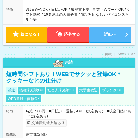
現場によって異なります。 ※勿論、休憩時間はあるのでご安心
ください！
週1日からOK
/
日払いOK
/
履歴書不要
/
副業・WワークOK
/
シ
特徴
フト勤務
/
10名以上の大量募集
/
電話対応なし
/
パソコンスキ
ル不要
気になる！
応募する
詳細へ
掲載日：2026.08.07
未読
短時間シフトあり！WEBでサクッと登録OK＊
クッキーなどの仕分け
派遣
職種未経験OK
社会人未経験OK
大学生歓迎
ブランクOK
WEB登録・面接OK
時給1500円 ■日払い・週払いOK！(規定あり) ■現金日払いも
給与
OK(規定あり)
交通費別途支給あり
東京都新宿区
勤務地