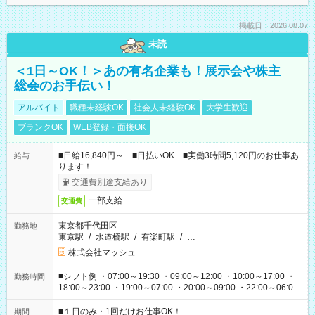
掲載日：2026.08.07
未読
＜1日～OK！＞あの有名企業も！展示会や株主
総会のお手伝い！
アルバイト
職種未経験OK
社会人未経験OK
大学生歓迎
ブランクOK
WEB登録・面接OK
■日給16,840円～ ■日払いOK ■実働3時間5,120円のお仕事あ
給与
ります！
交通費別途支給あり
一部支給
交通費
東京都千代田区
勤務地
東京駅
/
水道橋駅
/
有楽町駅
/
…
株式会社マッシュ
■シフト例 ・07:00～19:30 ・09:00～12:00 ・10:00～17:00 ・
勤務時間
18:00～23:00 ・19:00～07:00 ・20:00～09:00 ・22:00～06:00
etc ★最短で3時間で5,120円のお仕事から 15時間で2万円近く稼
げるお仕事も！ ご希望のお時間に合わせてご紹介！ ※シフトは
■１日のみ・1回だけお仕事OK！
期間