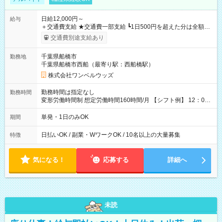
日給12,000円～
給与
＋交通費支給 ★交通費一部支給 ┗1日500円を超えた分は全額支
給！ ※往復500円以内の方は自己負担となります ★日払いOK！
交通費別途支給あり
（規定あり） ┗働いたその日に現金GET♪ お仕事後はコンビニ
ATMから 日払い分を引き落とせます！ 【試用期間】試用期間
千葉県船橋市
勤務地
なし
千葉県船橋市西船（最寄り駅：西船橋駅）
株式会社ワンベルウッズ
勤務時間は指定なし
勤務時間
変形労働時間制 想定労働時間160時間/月 【シフト例】 12：00
～22：00
単発・1日のみOK
期間
日払いOK / 副業・WワークOK / 10名以上の大量募集
特徴
気になる！
応募する
詳細へ
未読