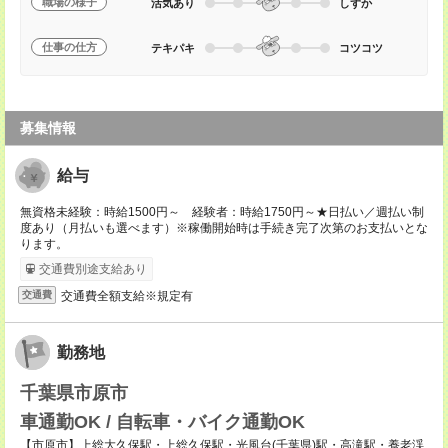
職場の様子
活気あり
しずか
仕事の仕方
テキパキ
コツコツ
募集情報
給与
無資格未経験：時給1500円～ 経験者：時給1750円～★日払い／週払い制
度あり（月払いも選べます）※稼働開始時は手続き完了次第のお支払いとな
ります。
交通費別途支給あり
交通費全額支給※規定有
交通費
勤務地
千葉県市原市
車通勤OK / 自転車・バイク通勤OK
【市原市】上総大久保駅・上総久保駅・光風台(千葉県)駅・高滝駅・養老渓