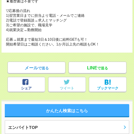
★履歴書は不要です
▽応募後の流れ
1)翌営業日までに担当より電話・メールでご連絡
2)電話で登録面談→求人とマッチング
3)ご希望の施設で、職場見学
4)就業決定→勤務開始
応募→就業まで最短3日＆10日後に給料GETも可！
開始希望日はご相談ください。1か月以上先の相談もOK！
メール
LINE
で送る
で送る
シェア
ツイート
ブックマーク
かんたん検索はこちら
エンバイトTOP