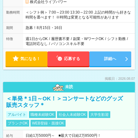
株式会社ライブパワー
＜シフト例＞ 7:00～23:00 13:30～22:00 上記の時間から好きな
勤務時間
時間を選べます！ ※時間は変更となる可能性があります
急募！8月15日・16日
期間
週1日からOK
/
履歴書不要
/
副業・WワークOK
/
シフト勤務
/
特徴
電話対応なし
/
パソコンスキル不要
気になる！
応募する
詳細へ
掲載日：2026.08.07
未読
＜単発＊1日～OK！＞コンサートなどのグッズ
販売スタッフ＊
アルバイト
職種未経験OK
社会人未経験OK
大学生歓迎
ブランクOK
WEB登録・面接OK
日給1万5000円～ ■最大で日給2万8500円！
給与