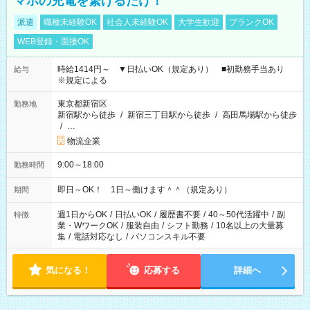
マホの充電を繋げるだけ！
派遣
職種未経験OK
社会人未経験OK
大学生歓迎
ブランクOK
WEB登録・面接OK
時給1414円～ ▼日払いOK（規定あり） ■初勤務手当あり
給与
※規定による
東京都新宿区
勤務地
新宿駅から徒歩
/
新宿三丁目駅から徒歩
/
高田馬場駅から徒歩
/
…
物流企業
9:00～18:00
勤務時間
即日～OK！ 1日～働けます＾＾（規定あり）
期間
週1日からOK
/
日払いOK
/
履歴書不要
/
40～50代活躍中
/
副
特徴
業・WワークOK
/
服装自由
/
シフト勤務
/
10名以上の大量募
集
/
電話対応なし
/
パソコンスキル不要
気になる！
応募する
詳細へ