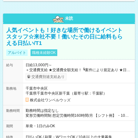
未読
人気イベントも！好きな場所で働けるイベント
スタッフ☆来社不要！働いたその日に給料もら
える日払い/T1
アルバイト
職種未経験OK
日給13,000円～
給与
＋交通費支給 ★交通費全額支給！ ┗案件により規定あり ★日払
いOK！（規定あり） ┗働いたその日に現金GET♪ お仕事後はコ
交通費別途支給あり
ンビニATMから 日払い分を引き落とせます！ 【試用期間】試
用期間なし
千葉市中央区
勤務地
千葉県千葉市中央区新千葉（最寄り駅：千葉駅）
株式会社ワンベルウッズ
勤務時間は指定なし
勤務時間
変形労働時間制 想定労働時間160時間/月 【シフト例】 ・10：
00～20：00
単発・1日のみOK
期間
日払いOK / 副業・WワークOK / 10名以上の大量募集
特徴