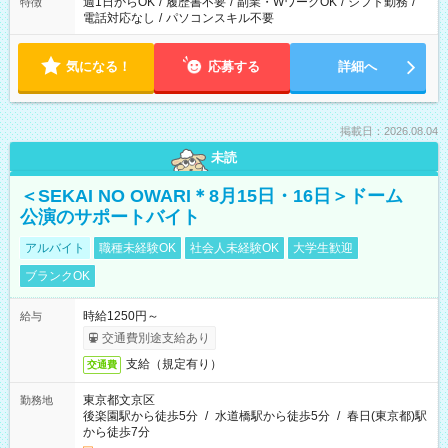
週1日からOK
/
履歴書不要
/
副業・WワークOK
/
シフト勤務
/
特徴
電話対応なし
/
パソコンスキル不要
気になる！
応募する
詳細へ
掲載日：2026.08.04
未読
＜SEKAI NO OWARI＊8月15日・16日＞ドーム
公演のサポートバイト
アルバイト
職種未経験OK
社会人未経験OK
大学生歓迎
ブランクOK
時給1250円～
給与
交通費別途支給あり
支給（規定有り）
交通費
東京都文京区
勤務地
後楽園駅から徒歩5分
/
水道橋駅から徒歩5分
/
春日(東京都)駅
から徒歩7分