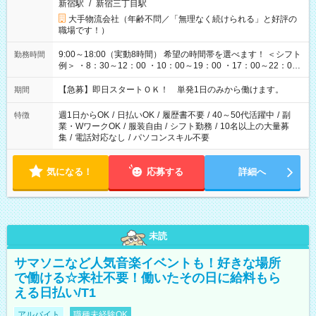
新宿駅
/
新宿三丁目駅
大手物流会社（年齢不問／「無理なく続けられる」と好評の
職場です！）
9:00～18:00（実動8時間） 希望の時間帯を選べます！ ＜シフト
勤務時間
例＞ ・8：30～12：00 ・10：00～19：00 ・17：00～22：00
・13：00～22：00 ・22：00～翌6：00 など
【急募】即日スタートＯＫ！ 単発1日のみから働けます。
期間
週1日からOK
/
日払いOK
/
履歴書不要
/
40～50代活躍中
/
副
特徴
業・WワークOK
/
服装自由
/
シフト勤務
/
10名以上の大量募
集
/
電話対応なし
/
パソコンスキル不要
気になる！
応募する
詳細へ
未読
サマソニなど人気音楽イベントも！好きな場所
で働ける☆来社不要！働いたその日に給料もら
える日払い/T1
アルバイト
職種未経験OK