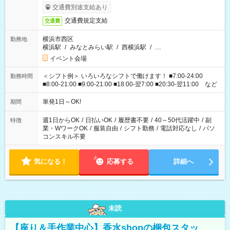
交通費別途支給あり
交通費規定支給
交通費
横浜市西区
勤務地
横浜駅
/
みなとみらい駅
/
西横浜駅
/
…
イベント会場
＜シフト例＞ いろいろなシフトで働けます！ ■7:00-24:00
勤務時間
■8:00-21:00 ■9:00-21:00 ■18:00-翌7:00 ■20:30-翌11:00 など
単発1日～OK!
期間
週1日からOK
/
日払いOK
/
履歴書不要
/
40～50代活躍中
/
副
特徴
業・WワークOK
/
服装自由
/
シフト勤務
/
電話対応なし
/
パソ
コンスキル不要
気になる！
応募する
詳細へ
未読
【座り＆手作業中心】香水shopの梱包スタッ