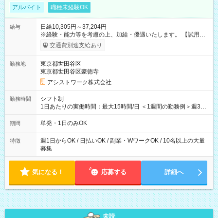
アルバイト
職種未経験OK
日給10,305円～37,204円
給与
※経験・能力等を考慮の上、加給・優遇いたします。 【試用期
間】試用期間なし
交通費別途支給あり
東京都世田谷区
勤務地
東京都世田谷区豪徳寺
アシストワーク株式会社
シフト制
勤務時間
1日あたりの実働時間：最大15時間/日 ＜1週間の勤務例＞週3回
勤務 勤務：月・水・金 休み：火・木・土・日 好きな時にお仕事
可能です！ ※1日あたりの最大実働時間は日勤、夜勤共に勤務し
単発・1日のみOK
期間
た時間になります。
週1日からOK / 日払いOK / 副業・WワークOK / 10名以上の大量
特徴
募集
気になる！
応募する
詳細へ
未読