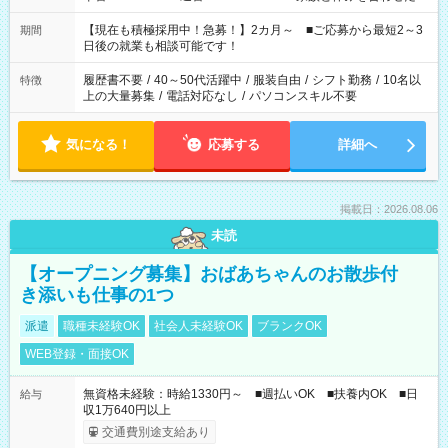
い」 「余裕を持って夕飯の準備がしたい」 「できれば残業はし
たくない」 など、ご希望を教えてくださいね。 ※Wワーク希望
【現在も積極採用中！急募！】2カ月～ ■ご応募から最短2～3
期間
の方へ 今ご覧のお仕事で希望する勤務時間と、もう1つのお仕事
日後の就業も相談可能です！
の勤務時間。 合計で週40時間を超える場合は応募できません。
履歴書不要
/
40～50代活躍中
/
服装自由
/
シフト勤務
/
10名以
特徴
上の大量募集
/
電話対応なし
/
パソコンスキル不要
気になる！
応募する
詳細へ
掲載日：2026.08.06
未読
【オープニング募集】おばあちゃんのお散歩付
き添いも仕事の1つ
派遣
職種未経験OK
社会人未経験OK
ブランクOK
WEB登録・面接OK
無資格未経験：時給1330円～ ■週払いOK ■扶養内OK ■日
給与
収1万640円以上
交通費別途支給あり