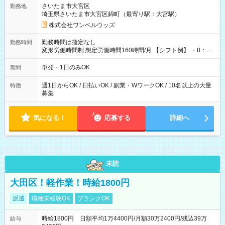
用期間なし
さいたま市大宮区
勤務地
埼玉県さいたま市大宮区錦町（最寄り駅：大宮駅）
株式会社ワンベルウッズ
勤務時間は指定なし
勤務時間
変形労働時間制 想定労働時間160時間/月 【シフト例】 ・8：00
～21：00
単発・1日のみOK
期間
週1日からOK / 日払いOK / 副業・WワークOK / 10名以上の大量
特徴
募集
気になる！
応募する
詳細へ
未読
大田区！軽作業！時給1800円
派遣
職種未経験OK
ブランクOK
時給1800円 日額平均1万4400円/月額30万2400円/残込39万
給与