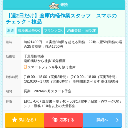
未読
【週2日だけ】倉庫内軽作業スタッフ スマホの
チェック・検品
派遣
職種未経験OK
ブランクOK
WEB登録・面接OK
時給1400円 ※実働8時間を超える勤務、22時～翌5時勤務の場
給与
合25％割増：時給1750円
千葉県船橋市
勤務地
南船橋駅から徒歩10分程度
スマートフォンを取り扱う倉庫
(1)9:00～18:00（実働8時間） (2)10:00～18:00（実働7時間）
勤務時間
(3)10:00～17:00（実働6時間） ※時間帯選べます ※休憩60分
長期 2026年9月スタート予定
期間
日払いOK
/
履歴書不要
/
40～50代活躍中
/
副業・WワークOK
/
特徴
シフト勤務
/
10名以上の大量募集
気になる！
応募する
詳細へ