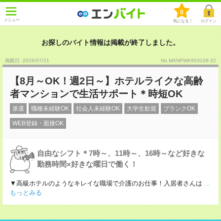
0
メニュー
気になる！
ログイン
お探しのバイト情報は掲載が終了しました。
掲載日 :2026
/
07
/
21
No.MANPWK903109-32
【8月～OK！週2日～】ホテルライクな高齢
者マンションで生活サポート＊時短OK
派遣
職種未経験OK
社会人未経験OK
大学生歓迎
ブランクOK
WEB登録・面接OK
自由なシフト＊7時～、11時～、16時～など好きな
勤務時間×好きな曜日で働く！
▼高級ホテルのようなキレイな職場で介護のお仕事！入居者さんは
...
もっとみる