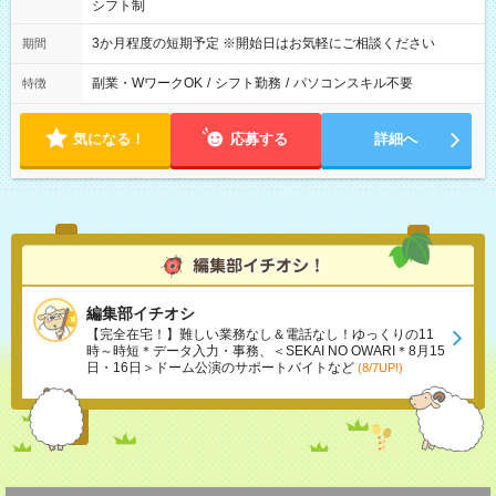
シフト制
3か月程度の短期予定 ※開始日はお気軽にご相談ください
期間
副業・WワークOK
/
シフト勤務
/
パソコンスキル不要
特徴
気になる！
応募する
詳細へ
編集部イチオシ
【完全在宅！】難しい業務なし＆電話なし！ゆっくりの11
時～時短＊データ入力・事務、＜SEKAI NO OWARI＊8月15
日・16日＞ドーム公演のサポートバイトなど
(8/7UP!)