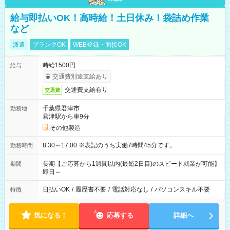
給与即払いOK！高時給！土日休み！袋詰め作業
など
派遣
ブランクOK
WEB登録・面接OK
時給1500円
給与
交通費別途支給あり
交通費支給有り
交通費
千葉県君津市
勤務地
君津駅から車9分
その他製造
8:30～17:00 ※表記のうち実働7時間45分です。
勤務時間
長期【ご応募から1週間以内(最短2日目)のスピード就業が可能】
期間
即日～
日払いOK
/
履歴書不要
/
電話対応なし
/
パソコンスキル不要
特徴
気になる！
応募する
詳細へ