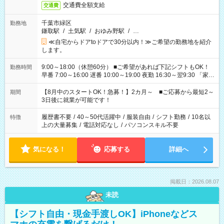
交通費全額支給
交通費
千葉市緑区
勤務地
鎌取駅
/
土気駅
/
おゆみ野駅
/
…
≪自宅からドアtoドアで30分以内！≫ご希望の勤務地を紹介
します。
9:00～18:00（休憩60分） ■ご希望があれば下記シフトもOK！
勤務時間
早番 7:00～16:00 遅番 10:00～19:00 夜勤 16:30～翌9:30 「家族
と休みを合わせたい」 「余裕を持って夕飯の準備がしたい」
「できれば残業はしたくない」 など、ご希望を教えてください
【8月中のスタートOK！急募！】2カ月～ ■ご応募から最短2～
期間
ね。 ※Wワーク希望の方へ 今ご覧のお仕事で希望する勤務時間
3日後に就業が可能です！
と、もう1つのお仕事の勤務時間。 合計で週40時間を超える場
合は応募できません。
履歴書不要
/
40～50代活躍中
/
服装自由
/
シフト勤務
/
10名以
特徴
上の大量募集
/
電話対応なし
/
パソコンスキル不要
気になる！
応募する
詳細へ
掲載日：2026.08.07
未読
【シフト自由・現金手渡しOK】iPhoneなどス