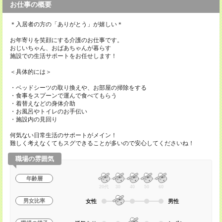
お仕事の概要
＊入居者の方の「ありがとう」が嬉しい＊
お年寄りを笑顔にする介護のお仕事です。
おじいちゃん、おばあちゃんが暮らす
施設での生活サポートをお任せします！
＜具体的には＞
・ベッドシーツの取り換えや、お部屋の掃除をする
・食事をスプーンで運んで食べてもらう
・着替えなどの身体介助
・お風呂やトイレのお手伝い
・施設内の見回り
何気ない日常生活のサポートがメイン！
難しく考えなくてもスグできることが多いので安心してくださいね！
職場の雰囲気
年齢層
20代
30
40
50
60
男女比率
女性
男性