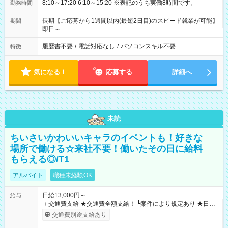
8:10～17:20 6:10～15:20 ※表記のうち実働8時間です。
勤務時間
長期【ご応募から1週間以内(最短2日目)のスピード就業が可能】
期間
即日～
履歴書不要
/
電話対応なし
/
パソコンスキル不要
特徴
気になる！
応募する
詳細へ
未読
ちいさいかわいいキャラのイベントも！好きな
場所で働ける☆来社不要！働いたその日に給料
もらえる◎/T1
アルバイト
職種未経験OK
日給13,000円～
給与
＋交通費支給 ★交通費全額支給！ ┗案件により規定あり ★日払
いOK！（規定あり） ┗働いたその日に現金GET♪ お仕事後はコ
交通費別途支給あり
ンビニATMから 日払い分を引き落とせます！ 【試用期間】試