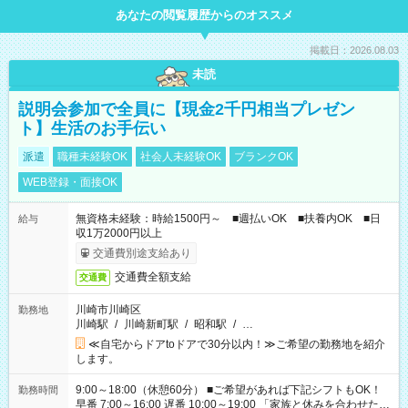
あなたの閲覧履歴からのオススメ
掲載日：2026.08.03
未読
説明会参加で全員に【現金2千円相当プレゼン
ト】生活のお手伝い
派遣
職種未経験OK
社会人未経験OK
ブランクOK
WEB登録・面接OK
無資格未経験：時給1500円～ ■週払いOK ■扶養内OK ■日
給与
収1万2000円以上
交通費別途支給あり
交通費全額支給
交通費
川崎市川崎区
勤務地
川崎駅
/
川崎新町駅
/
昭和駅
/
…
≪自宅からドアtoドアで30分以内！≫ご希望の勤務地を紹介
します。
9:00～18:00（休憩60分） ■ご希望があれば下記シフトもOK！
勤務時間
早番 7:00～16:00 遅番 10:00～19:00 「家族と休みを合わせた