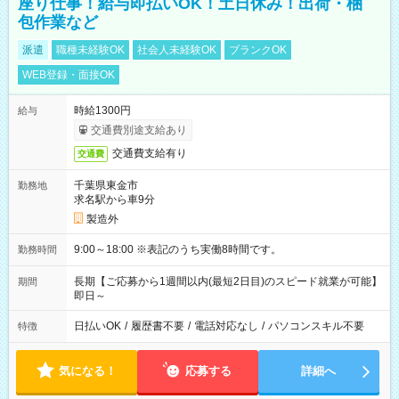
座り仕事！給与即払いOK！土日休み！出荷・梱
包作業など
派遣
職種未経験OK
社会人未経験OK
ブランクOK
WEB登録・面接OK
時給1300円
給与
交通費別途支給あり
交通費支給有り
交通費
千葉県東金市
勤務地
求名駅から車9分
製造外
9:00～18:00 ※表記のうち実働8時間です。
勤務時間
長期【ご応募から1週間以内(最短2日目)のスピード就業が可能】
期間
即日～
日払いOK
/
履歴書不要
/
電話対応なし
/
パソコンスキル不要
特徴
気になる！
応募する
詳細へ