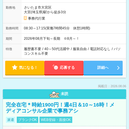
さいたま市大宮区
勤務地
大宮(埼玉県)駅から徒歩3分
事務代行業
08:30～17:15(実働7時間45分 休憩1時間)
勤務時間
2026年08月下旬～長期 ※8月～！
期間
履歴書不要
/
40～50代活躍中
/
服装自由
/
電話対応なし
/
パソ
特徴
コンスキル不要
気になる！
応募する
詳細へ
掲載日：2026.08.06
未読
完全在宅＊時給1900円！週4日＆10～16時！メ
ディアコンサル企業で事務アシ
派遣
ブランクOK
WEB登録・面接OK