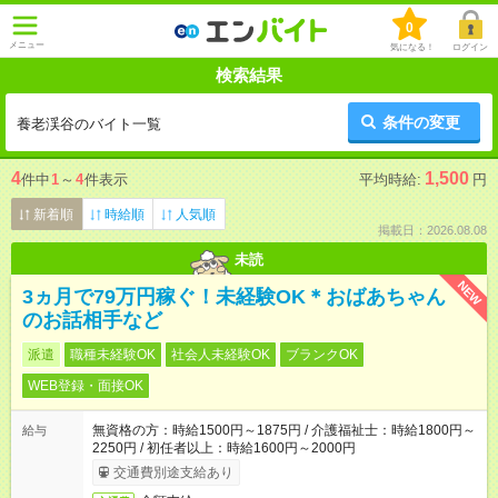
0
メニュー
気になる！
ログイン
検索結果
条件の変更
養老渓谷のバイト一覧
4
1,500
件中
1
～
4
件表示
平均時給:
円
新着順
時給順
人気順
掲載日：2026.08.08
未読
NEW
3ヵ月で79万円稼ぐ！未経験OK＊おばあちゃん
のお話相手など
派遣
職種未経験OK
社会人未経験OK
ブランクOK
WEB登録・面接OK
無資格の方：時給1500円～1875円 / 介護福祉士：時給1800円～
給与
2250円 / 初任者以上：時給1600円～2000円
交通費別途支給あり