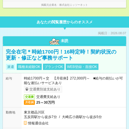
掲載元企業名
株式会社ニッソーネット
あなたの閲覧履歴からのオススメ
掲載日：2026.08.07
未読
完全在宅＊時給1700円！16時定時！契約状況の
更新・修正など事務サポート
派遣
職種未経験OK
ブランクOK
WEB登録・面接OK
時給1700円＋交 【月収例】272,000円～ ■給与の前払いが可
給与
能な速払いサービスあり
交通費別途支給あり
交通費支給あり
交通費
25～30万円
月収例
東京都品川区
勤務地
五反田駅から徒歩7分
/
大崎広小路駅から徒歩5分
情報通信会社