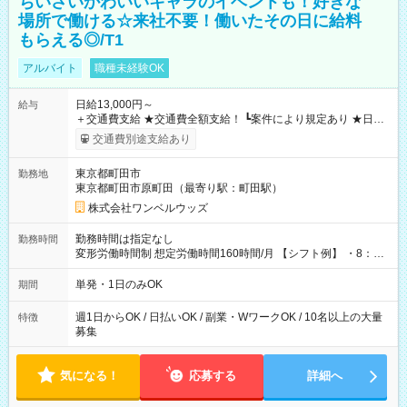
ちいさいかわいいキャラのイベントも！好きな
場所で働ける☆来社不要！働いたその日に給料
もらえる◎/T1
アルバイト
職種未経験OK
日給13,000円～
給与
＋交通費支給 ★交通費全額支給！ ┗案件により規定あり ★日払
いOK！（規定あり） ┗働いたその日に現金GET♪ お仕事後はコ
交通費別途支給あり
ンビニATMから 日払い分を引き落とせます！ 【試用期間】試
用期間なし
東京都町田市
勤務地
東京都町田市原町田（最寄り駅：町田駅）
株式会社ワンベルウッズ
勤務時間は指定なし
勤務時間
変形労働時間制 想定労働時間160時間/月 【シフト例】 ・8：00
～21：00
単発・1日のみOK
期間
週1日からOK / 日払いOK / 副業・WワークOK / 10名以上の大量
特徴
募集
気になる！
応募する
詳細へ