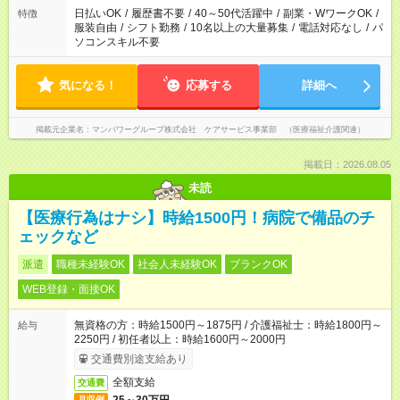
案内が難しい場合があります
日払いOK
/
履歴書不要
/
40～50代活躍中
/
副業・WワークOK
/
特徴
服装自由
/
シフト勤務
/
10名以上の大量募集
/
電話対応なし
/
パ
ソコンスキル不要
気になる！
応募する
詳細へ
掲載元企業名
マンパワーグループ株式会社 ケアサービス事業部 （医療福祉介護関連）
掲載日：2026.08.05
未読
【医療行為はナシ】時給1500円！病院で備品のチ
ェックなど
派遣
職種未経験OK
社会人未経験OK
ブランクOK
WEB登録・面接OK
無資格の方：時給1500円～1875円 / 介護福祉士：時給1800円～
給与
2250円 / 初任者以上：時給1600円～2000円
交通費別途支給あり
全額支給
交通費
月収例