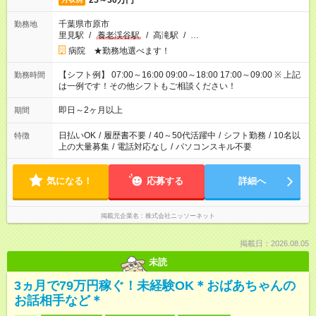
25～30万円
千葉県市原市
勤務地
里見駅
/
養老渓谷駅
/
高滝駅
/
…
病院 ★勤務地選べます！
【シフト例】 07:00～16:00 09:00～18:00 17:00～09:00 ※ 上記
勤務時間
は一例です！その他シフトもご相談ください！
即日～2ヶ月以上
期間
日払いOK
/
履歴書不要
/
40～50代活躍中
/
シフト勤務
/
10名以
特徴
上の大量募集
/
電話対応なし
/
パソコンスキル不要
気になる！
応募する
詳細へ
掲載元企業名
株式会社ニッソーネット
掲載日：2026.08.05
未読
3ヵ月で79万円稼ぐ！未経験OK＊おばあちゃんの
お話相手など＊