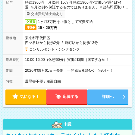
時給1900円 月収例 15万円 時給1900円×実働5h×週4日×4
給与
週 ※月収例を保証するものではありません。※給与即受取りサ
ービス利用可（利用条件有）
交通費別途支給あり
1ヶ月3万円を上限として実費支給
交通費
15～20万円
月収例
東京都千代田区
勤務地
四ツ谷駅から徒歩2分
/
麹町駅から徒歩13分
コンサルタント・シンクタンク
10:00-16:00（休憩60分）実働5時間（残業少なめ！）
勤務時間
2026年09月01日～長期 ※開始日相談OK ※9月～！
期間
履歴書不要
/
服装自由
特徴
気になる！
応募する
詳細へ
未読