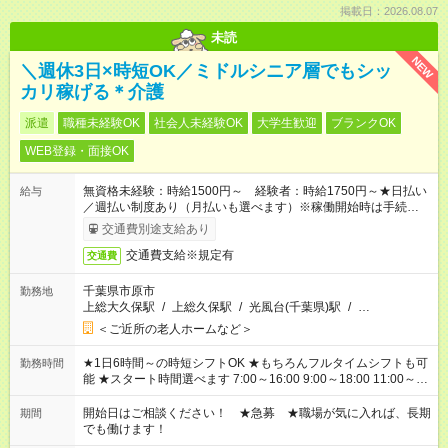
掲載日：2026.08.07
未読
NEW
＼週休3日×時短OK／ミドルシニア層でもシッ
カリ稼げる＊介護
派遣
職種未経験OK
社会人未経験OK
大学生歓迎
ブランクOK
WEB登録・面接OK
無資格未経験：時給1500円～ 経験者：時給1750円～★日払い
給与
／週払い制度あり（月払いも選べます）※稼働開始時は手続き完
了次第のお支払いとなります。
交通費別途支給あり
交通費支給※規定有
交通費
千葉県市原市
勤務地
上総大久保駅
/
上総久保駅
/
光風台(千葉県)駅
/
…
＜ご近所の老人ホームなど＞
★1日6時間～の時短シフトOK ★もちろんフルタイムシフトも可
勤務時間
能 ★スタート時間選べます 7:00～16:00 9:00～18:00 11:00～
20:00 など 残業なし！ ※Wワークの場合、他のお仕事と合わせ
週40時間超の就業はご案内できません ※法令に基づき、週20時
開始日はご相談ください！ ★急募 ★職場が気に入れば、長期
期間
間以上勤務は社会保険への加入対象となります ※労働者派遣法
でも働けます！
（日雇い派遣の原則禁止）により、短時間・短期間の就業はご