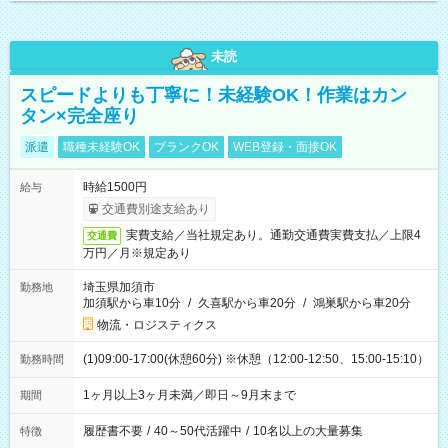
未読
スピードよりも丁寧に！未経験OK！作業はカン
タン×完全座り
派遣
職種未経験OK
ブランクOK
WEB登録・面接OK
時給1500円
給与
交通費別途支給あり
実費支給／当社規定あり。通勤交通費実費支払／上限4
交通費
万円／月※規定あり
埼玉県加須市
勤務地
加須駅から車10分
/
久喜駅から車20分
/
鴻巣駅から車20分
物流・ロジスティクス
(1)09:00-17:00(休憩60分) ※休憩（12:00-12:50、15:00-15:10）
勤務時間
1ヶ月以上3ヶ月未満／即日～9月末まで
期間
履歴書不要
/
40～50代活躍中
/
10名以上の大量募集
特徴