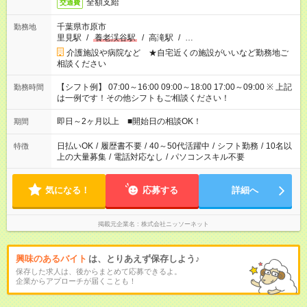
全額支給
交通費
千葉県市原市
勤務地
里見駅
/
養老渓谷駅
/
高滝駅
/
…
介護施設や病院など ★自宅近くの施設がいいなど勤務地ご
相談ください
【シフト例】 07:00～16:00 09:00～18:00 17:00～09:00 ※ 上記
勤務時間
は一例です！その他シフトもご相談ください！
即日～2ヶ月以上 ■開始日の相談OK！
期間
日払いOK
/
履歴書不要
/
40～50代活躍中
/
シフト勤務
/
10名以
特徴
上の大量募集
/
電話対応なし
/
パソコンスキル不要
気になる！
応募する
詳細へ
掲載元企業名
株式会社ニッソーネット
興味のあるバイト
は、とりあえず保存しよう♪
保存した求人は、後からまとめて応募できるよ。
企業からアプローチが届くことも！