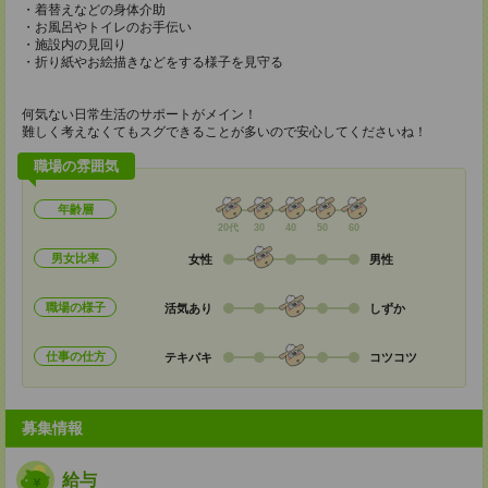
・着替えなどの身体介助
・お風呂やトイレのお手伝い
・施設内の見回り
・折り紙やお絵描きなどをする様子を見守る
何気ない日常生活のサポートがメイン！
難しく考えなくてもスグできることが多いので安心してくださいね！
職場の雰囲気
年齢層
20代
30
40
50
60
男女比率
女性
男性
職場の様子
活気あり
しずか
仕事の仕方
テキパキ
コツコツ
募集情報
給与