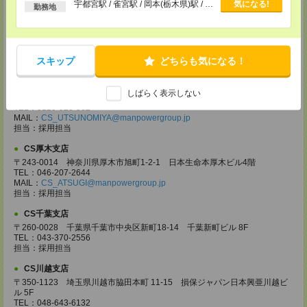
以上
宇都宮駅 / 雀宮駅 / 岡本(栃木県)駅 / …
気になる!
勤務地
CS高崎支店
〒370-0831 群馬県高崎市あら町167 高崎第一生命ビルディング11Ｆ
TEL：027-320-6558
MAIL：
CS_TAKASAKI@manpowergroup.jp
スキップ
どちらも気になる！
担当：採用担当
CS宇都宮支店
しばらく表示しない
〒321-0953 栃木県宇都宮市東宿郷3-2-18 高知穂ビル2Ｆ
TEL：0120-923-962
MAIL：
CS_UTSUNOMIYA@manpowergroup.jp
担当：採用担当
CS厚木支店
〒243-0014 神奈川県厚木市旭町1-2-1 日本生命本厚木ビル4階
TEL：046-207-2644
MAIL：
CS_ATSUGI@manpowergroup.jp
担当：採用担当
CS千葉支店
〒260-0028 千葉県千葉市中央区新町18-14 千葉新町ビル 8F
TEL：043-370-2556
担当：採用担当
CS川越支店
〒350-1123 埼玉県川越市脇田本町 11-15 損保ジャパン日本興亜川越ビ
ル 5F
TEL：048-643-6132