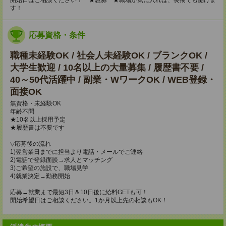
開始日はご相談ください！ ★急募 ★職場が気に入れば、長期でも働けま
す！
応募資格・条件
職種未経験OK / 社会人未経験OK / ブランクOK /
大学生歓迎 / 10名以上の大量募集 / 履歴書不要 /
40～50代活躍中 / 副業・WワークOK / WEB登録・
面接OK
無資格・未経験OK
年齢不問
★10名以上採用予定
★履歴書は不要です
▽応募後の流れ
1)翌営業日までに担当より電話・メールでご連絡
2)電話で登録面談→求人とマッチング
3)ご希望の施設で、職場見学
4)就業決定→勤務開始
応募→就業まで最短3日＆10日後に給料GETも可！
開始希望日はご相談ください。1か月以上先の相談もOK！