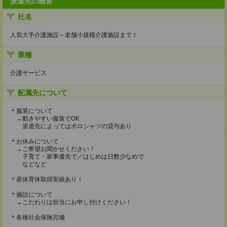
派遣先の概要
社名
人気大手介護施設～老舗小規模介護施設まで！
業種
介護サービス
配属先について
＊服装について
→動きやすい服装でOK
派遣先によってはポロシャツの貸与あり
＊お休みについて
→ご希望お聞かせください！
子育て・家事優先で／はじめは日数少なめで
などなど
＊産休育休取得実績あり！
＊施設について
→こだわりは担当にお申し付けください！
＊各種社会保険完備