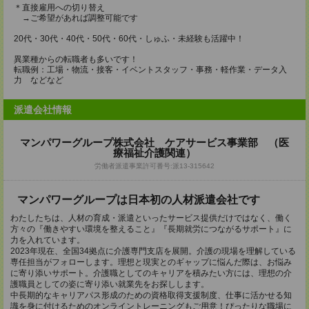
＊直接雇用への切り替え
→ご希望があれば調整可能です
20代・30代・40代・50代・60代・しゅふ・未経験も活躍中！
異業種からの転職者も多いです！
転職例：工場・物流・接客・イベントスタッフ・事務・軽作業・データ入
力 などなど
派遣会社情報
マンパワーグループ株式会社 ケアサービス事業部 （医
療福祉介護関連）
労働者派遣事業許可番号:派13-315642
マンパワーグループは日本初の人材派遣会社です
わたしたちは、人材の育成・派遣といったサービス提供だけではなく、働く
方々の『働きやすい環境を整えること』『長期就労につながるサポート』に
力を入れています。
2023年現在、全国34拠点に介護専門支店を展開。介護の現場を理解している
専任担当がフォローします。理想と現実とのギャップに悩んだ際は、お悩み
に寄り添いサポート。介護職としてのキャリアを積みたい方には、理想の介
護職員としての姿に寄り添い就業先をお探しします。
中長期的なキャリアパス形成のための資格取得支援制度、仕事に活かせる知
識を身に付けるためのオンライントレーニングもご用意！ぴったりな職場に