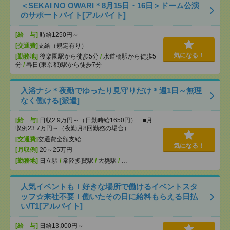
＜SEKAI NO OWARI＊8月15日・16日＞ドーム公演
のサポートバイト[アルバイト]
[給 与]
時給1250円～
[交通費]
支給（規定有り）
気になる！
[勤務地]
後楽園駅から徒歩5分
/
水道橋駅から徒歩5
分
/
春日(東京都)駅から徒歩7分
入浴ナシ＊夜勤でゆったり見守りだけ＊週1日～無理
なく働ける[派遣]
[給 与]
日収2.9万円～（日勤時給1650円） ■月
収例23.7万円～（夜勤月8回勤務の場合）
[交通費]
交通費全額支給
気になる！
[月収例]
20～25万円
[勤務地]
日立駅
/
常陸多賀駅
/
大甕駅
/
…
人気イベントも！好きな場所で働けるイベントスタ
ッフ☆来社不要！働いたその日に給料もらえる日払
い/T1[アルバイト]
[給 与]
日給13,000円～