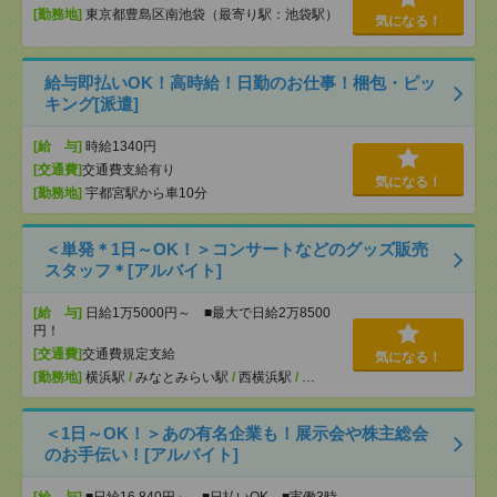
[勤務地]
東京都豊島区南池袋（最寄り駅：池袋駅）
気になる！
給与即払いOK！高時給！日勤のお仕事！梱包・ピッ
キング[派遣]
[給 与]
時給1340円
[交通費]
交通費支給有り
気になる！
[勤務地]
宇都宮駅から車10分
＜単発＊1日～OK！＞コンサートなどのグッズ販売
スタッフ＊[アルバイト]
[給 与]
日給1万5000円～ ■最大で日給2万8500
円！
[交通費]
交通費規定支給
気になる！
[勤務地]
横浜駅
/
みなとみらい駅
/
西横浜駅
/
…
＜1日～OK！＞あの有名企業も！展示会や株主総会
のお手伝い！[アルバイト]