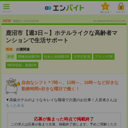
0
メニュー
気になる！
ログイン
NEW
掲載日 :2026
/
08
/
08
No.MANPWK903193-09
鹿沼市【週3日～】ホテルライクな高齢者マ
ンションで生活サポート
職種：
介護関連
派遣
職種未経験OK
社会人未経験OK
大学生歓迎
ブランクOK
WEB登録・面接OK
自由なシフト＊7時～、11時～、16時～など好きな
勤務時間×好きな曜日で働く！
▼高級ホテルのようなキレイな職場で介護のお仕事！入居者さんは
...
もっとみる
応募が集まった時点で掲載終了
この求人は応募が集まり次第、掲載終了致します。予めご理解くださ