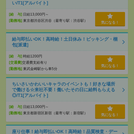
い/T1[アルバイト]
[給 与]
日給13,000円～
[勤務地]
東京都渋谷区渋谷（最寄り駅：渋谷駅）
気になる！
給与即払いOK！高時給！土日休み！ピッキング・梱
包[派遣]
[給 与]
時給1200円
[交通費]
交通費支給有り
気になる！
[勤務地]
東武金崎駅から車5分
ちいさいかわいいキャラのイベントも！好きな場所
で働ける☆来社不要！働いたその日に給料もらえる
◎/T1[アルバイト]
[給 与]
日給13,000円～
[勤務地]
東京都新宿区新宿（最寄り駅：新宿駅）
気になる！
座り仕事！給与即払いOK！高時給！品質検査・デー