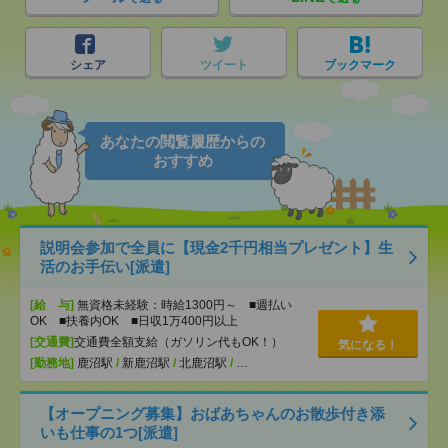
シェア
ツイート
ブックマーク
あなたの閲覧履歴からの
おすすめ
説明会参加で全員に【現金2千円相当プレゼント】生
活のお手伝い[派遣]
[給 与]
無資格未経験：時給1300円～ ■週払い
OK ■扶養内OK ■日収1万400円以上
[交通費]
交通費全額支給（ガソリン代もOK！）
気になる！
[勤務地]
鹿沼駅
/
新鹿沼駅
/
北鹿沼駅
/
…
【オープニング募集】おばあちゃんのお散歩付き添
いも仕事の1つ[派遣]