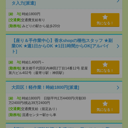
タ入力[派遣]
[給 与]
時給1800円
[交通費]
交通費支給有り
気になる！
[勤務地]
みどりの駅から徒歩20分
【座り＆手作業中心】香水shopの梱包スタッフ ★副
業OK ★週1日からOK ★1日1時間からOK[アルバイ
ト]
[給 与]
時給1,400円～
[勤務地]
東京都千代田区内神田2丁目14番12号 星屋
気になる！
第六ビル402号（最寄り駅：神田駅）
大田区！軽作業！時給1800円[派遣]
[給 与]
時給1800円 日額平均1万4400円/月額30
万2400円/残込39万2400円
[交通費]
交通費支給（規定あり）
気になる！
[勤務地]
流通センター駅から車