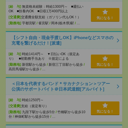
[給 与]
無資格未経験：時給1300円～ ■週払い
OK ■扶養内OK ■日収1万400円以上
[交通費]
交通費全額支給（ガソリン代もOK！）
気になる！
[勤務地]
宇都宮駅
/
雀宮駅
/
岡本(栃木県)駅
/
…
【シフト自由・現金手渡しOK】iPhoneなどスマホの
充電を繋げるだけ！[派遣]
[給 与]
時給1414円～ ▼日払いOK（規定あ
り） ■初勤務手当あり ※規定による
[勤務地]
新宿駅から徒歩
/
新宿三丁目駅から徒歩
/
気になる！
高田馬場駅から徒歩
/
…
＜日本を代表するバンド＊サカナクション＞ツアー
公演のサポートバイト＠日本武道館[アルバイト]
[給 与]
時給1250円～
[交通費]
支給（規定有り）
気になる！
[勤務地]
九段下駅から徒歩5分
/
竹橋駅から徒歩10
分
/
神保町駅から徒歩15分
/
…