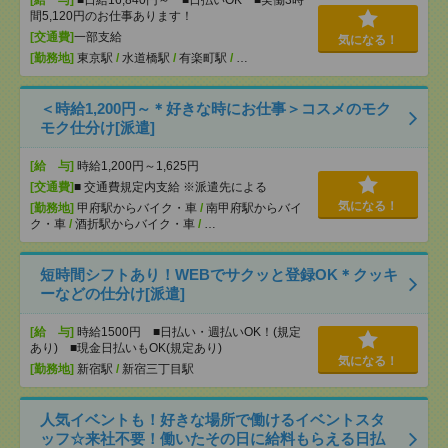
[給 与]
■日給16,840円～ ■日払いOK ■実働3時
間5,120円のお仕事あります！
[交通費]
一部支給
気になる！
[勤務地]
東京駅
/
水道橋駅
/
有楽町駅
/
…
＜時給1,200円～＊好きな時にお仕事＞コスメのモク
モク仕分け[派遣]
[給 与]
時給1,200円～1,625円
[交通費]
■ 交通費規定内支給 ※派遣先による
気になる！
[勤務地]
甲府駅からバイク・車
/
南甲府駅からバイ
ク・車
/
酒折駅からバイク・車
/
…
短時間シフトあり！WEBでサクッと登録OK＊クッキ
ーなどの仕分け[派遣]
[給 与]
時給1500円 ■日払い・週払いOK！(規定
あり) ■現金日払いもOK(規定あり)
気になる！
[勤務地]
新宿駅
/
新宿三丁目駅
人気イベントも！好きな場所で働けるイベントスタ
ッフ☆来社不要！働いたその日に給料もらえる日払