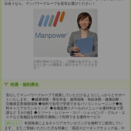
出会うなら、マンパワーグループを是非お選びください！
介護が初めての方も、ご経験がある方も！あ
なたに合った職場をご紹介させていただきま
す！
待遇・福利厚生
安心してマンパワーグループで就業していただけるようにしっかりとサポー
トいたします。 ◆健康保険・厚生年金・雇用保険・有給休暇・健康診断・
労働者災害補償保険 ◆無料で自宅で学習できるパソコントレーニング◆無
料キャリアカウンセリング ◆各種提携スクールのメニューを優待料金で受
講など【その他】◆リゾート・レジャー・スパ・ショッピング・グルメ・エ
ステなど各施設を特別割引価格にて利用できる優待サービス
有資格者によるキャリアカウンセリングを無料でご提供してい
ポイント！
ます。 またご登録いただいた方を対象に「英語スピーキングチェック会」や