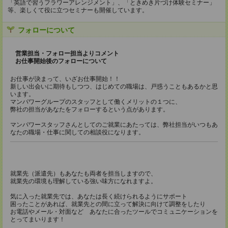
「英語で習うフラワーアレンジメント」、「ときめき片づけ体験セミナー」
等、楽しくて役に立つセミナーも開催しています。
フォローについて
営業担当・フォロー担当よりコメント
お仕事開始後のフォローについて
お仕事が決まって、いざお仕事開始！！
新しい出会いに期待もしつつ、はじめての職場は、戸惑うこともあるかと思
います。
マンパワーグループのスタッフとして働くメリットの１つに、
弊社の担当があなたをフォローするという点があります。
マンパワースタッフさんとしてのご就業にあたっては、弊社担当がいつもあ
なたの職場・仕事に関しての相談役になります。
就業先（派遣先）もあなたも両者を担当しますので、
就業先の環境も理解している強い味方になれますよ。
気に入った就業先では、あなたは長く続けられるようにサポート
困ったことがあれば、就業先との間に立って解決に向けて調整をしたり
お電話やメール・対面など あなたに合ったツールでコミュニケーションを
とってまいります！