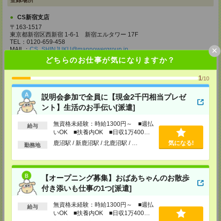
登録場所
CS新宿支店
〒163-1517
東京都新宿区西新宿 1-6-1 新宿エルタワー 17F
TEL：0120-659-458
×
MAIL：
CS_SHINJUKU@manpowergroup.jp
担当：採用担当
どちらのお仕事が気になりますか？
CS立川支店
1
/10
〒190-0012
東京都立川市曙町2-34-7 ファーレイーストビル 8F
説明会参加で全員に【現金2千円相当プレゼ
TEL：0120-659-460
MAIL：
CS_TACHIKAWA@manpowergroup.jp
ント】生活のお手伝い[派遣]
担当：採用担当
無資格未経験：時給1300円～ ■週払
CS横浜支店
給与
いOK ■扶養内OK ■日収1万400円
〒220-8136
以上
鹿沼駅 / 新鹿沼駅 / 北鹿沼駅 / …
気になる!
神奈川県横浜市西区みなとみらい 2-2-1 横浜ランドマークタワー36F
勤務地
TEL：0120-659-459
MAIL：
CS_YOKOHAMA@manpowergroup.jp
担当：採用担当
【オープニング募集】おばあちゃんのお散歩
CS大宮支店
付き添いも仕事の1つ[派遣]
〒330-0854 埼玉県さいたま市大宮区桜木町 1-10-16 シーノ大宮ノース
ウイング 9階
無資格未経験：時給1300円～ ■週払
TEL：0120-769-355
給与
MAIL：
CS_OMIYA@manpowergroup.jp
いOK ■扶養内OK ■日収1万400円
担当：採用担当