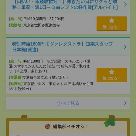
【日払い・未経験歓迎！】稼ぎたい日にサクッと勤
務！単発・週1日～自由シフトの軽作業[アルバイト]
[給 与]
日給10,305円～37,204円
[勤務地]
東京都世田谷区豪徳寺
気になる！
特別時給1800円【ヴァレクストラ】短期スタッフ
日本橋[派遣]
[給 与]
時給1800円 ※ご経験・スキルにより優
遇 スマホでかんたんに前払いで給与が受け取れま
す（※上限、条件あり）
[交通費]
交通費全額支給（規定あり）
気になる！
[勤務地]
東京都中央区 東京メトロ 日本橋駅から直
結（徒歩1分）
すべて見る