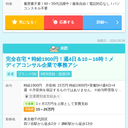
履歴書不要
/
40～50代活躍中
/
服装自由
/
電話対応なし
/
パソ
特徴
コンスキル不要
気になる！
応募する
詳細へ
掲載日：2026.08.06
未読
完全在宅＊時給1900円！週4日＆10～16時！メ
ディアコンサル企業で事務アシ
派遣
ブランクOK
WEB登録・面接OK
時給1900円 月収例 15万円 時給1900円×実働5h×週4日×4
給与
週 ※月収例を保証するものではありません。※給与即受取りサ
ービス利用可（利用条件有）
交通費別途支給あり
1ヶ月3万円を上限として実費支給
交通費
15～20万円
月収例
東京都千代田区
勤務地
四ツ谷駅から徒歩2分
/
麹町駅から徒歩13分