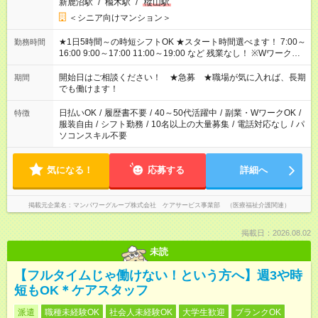
新鹿沼駅
/
楡木駅
/
樅山駅
＜シニア向けマンション＞
★1日5時間～の時短シフトOK ★スタート時間選べます！ 7:00～
勤務時間
16:00 9:00～17:00 11:00～19:00 など 残業なし！ ※Wワークの
場合、他のお仕事と合わせ週40時間超の就業はご案内できませ
ん ※法令に基づき、週20時間以上勤務は社会保険への加入対象
開始日はご相談ください！ ★急募 ★職場が気に入れば、長期
期間
となります ※労働者派遣法（日雇い派遣の原則禁止）により、
でも働けます！
短時間・短期間の就業はご案内が難しい場合があります
日払いOK
/
履歴書不要
/
40～50代活躍中
/
副業・WワークOK
/
特徴
服装自由
/
シフト勤務
/
10名以上の大量募集
/
電話対応なし
/
パ
ソコンスキル不要
気になる！
応募する
詳細へ
掲載元企業名
マンパワーグループ株式会社 ケアサービス事業部 （医療福祉介護関連）
掲載日：2026.08.02
未読
【フルタイムじゃ働けない！という方へ】週3や時
短もOK＊ケアスタッフ
派遣
職種未経験OK
社会人未経験OK
大学生歓迎
ブランクOK