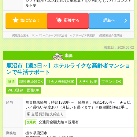
シフト勤務
/
10名以上の大量募集
/
電話対応なし
/
パソコンスキ
ル不要
気になる！
応募する
詳細へ
掲載元企業名
マンパワーグループ株式会社 ケアサービス事業部 （医療福祉介護関連）
掲載日：2026.08.02
未読
鹿沼市【週3日～】ホテルライクな高齢者マンショ
ンで生活サポート
派遣
職種未経験OK
社会人未経験OK
大学生歓迎
ブランクOK
WEB登録・面接OK
無資格未経験：時給1330円～ 経験者：時給1450円～ ★日払
給与
い／週払い制度あり（月払いも選べます）※稼働開始時は手続き
完了次第のお支払いとなります。
交通費別途支給あり
交通費全額支給※規定有
交通費
栃木県鹿沼市
勤務地