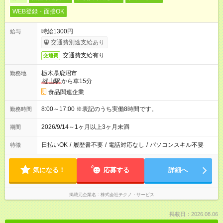
WEB登録・面接OK
時給1300円
給与
交通費別途支給あり
交通費支給有り
交通費
栃木県鹿沼市
勤務地
樅山駅
から車15分
食品関連企業
8:00～17:00 ※表記のうち実働8時間です。
勤務時間
2026/9/14～1ヶ月以上3ヶ月未満
期間
日払いOK
/
履歴書不要
/
電話対応なし
/
パソコンスキル不要
特徴
気になる！
応募する
詳細へ
掲載元企業名
株式会社テクノ・サービス
掲載日：2026.08.06