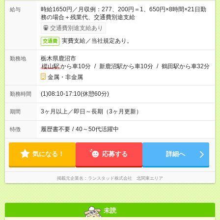
時給1650円／月収例：277、200円＝1、650円×8時間×21日勤
給与
務の場合＋残業代、交通費別途支給
交通費別途支給あり
実費支給／当社規定あり。
交通費
栃木県鹿沼市
勤務地
樅山駅
から車10分
/
新鹿沼駅から車10分
/
鶴田駅から車32分
金属・非金属
(1)08:10-17:10(休憩60分)
勤務時間
3ヶ月以上／即日～長期（3ヶ月更新）
期間
履歴書不要
/
40～50代活躍中
特徴
気になる！
応募する
詳細へ
掲載元企業名
ランスタッド株式会社 北関東エリア
未読