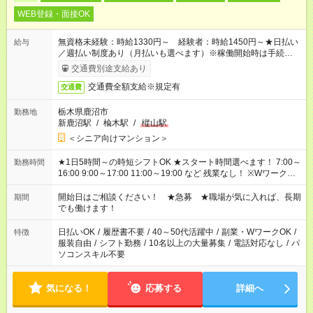
WEB登録・面接OK
無資格未経験：時給1330円～ 経験者：時給1450円～★日払い
給与
／週払い制度あり（月払いも選べます）※稼働開始時は手続き完
了次第のお支払いとなります。
交通費別途支給あり
交通費全額支給※規定有
交通費
栃木県鹿沼市
勤務地
新鹿沼駅
/
楡木駅
/
樅山駅
＜シニア向けマンション＞
★1日5時間～の時短シフトOK ★スタート時間選べます！ 7:00～
勤務時間
16:00 9:00～17:00 11:00～19:00 など 残業なし！ ※Wワークの
場合、他のお仕事と合わせ週40時間超の就業はご案内できませ
ん ※法令に基づき、週20時間以上勤務は社会保険への加入対象
開始日はご相談ください！ ★急募 ★職場が気に入れば、長期
期間
となります ※労働者派遣法（日雇い派遣の原則禁止）により、
でも働けます！
短時間・短期間の就業はご案内が難しい場合があります
日払いOK
/
履歴書不要
/
40～50代活躍中
/
副業・WワークOK
/
特徴
服装自由
/
シフト勤務
/
10名以上の大量募集
/
電話対応なし
/
パ
ソコンスキル不要
気になる！
応募する
詳細へ