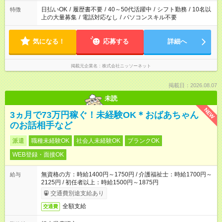
日払いOK
/
履歴書不要
/
40～50代活躍中
/
シフト勤務
/
10名以
特徴
上の大量募集
/
電話対応なし
/
パソコンスキル不要
気になる！
応募する
詳細へ
掲載元企業名
株式会社ニッソーネット
掲載日：2026.08.07
未読
NEW
3ヵ月で73万円稼ぐ！未経験OK＊おばあちゃん
のお話相手など
派遣
職種未経験OK
社会人未経験OK
ブランクOK
WEB登録・面接OK
無資格の方：時給1400円～1750円 / 介護福祉士：時給1700円～
給与
2125円 / 初任者以上：時給1500円～1875円
交通費別途支給あり
全額支給
交通費