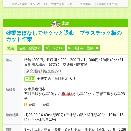
掲載元企業名
マンパワーグループ株式会社 ケアサービス事業部 （医療福祉介護関連）
未読
残業ほぼなしでサクッと退勤！プラスチック板の
カット作業
派遣
職種未経験OK
ブランクOK
WEB登録・面接OK
時給1300円／月収例：209、300円＝1、300円×7時間40分×21
給与
日勤務の場合＋残業代、交通費別途支給
交通費別途支給あり
実費支給／当社規定あり。
交通費
栃木県鹿沼市
勤務地
西川田駅から車10分
/
樅山駅
から車13分
/
宇都宮駅から車28
分
金属・非金属
(1)08:00-16:40(休憩60分) ※休憩内訳／昼休憩40分、10時・15
勤務時間
時から小休憩各10分
3ヶ月以上／即日～長期（3ヶ月更新）※更新月を3、6、9、12末
期間