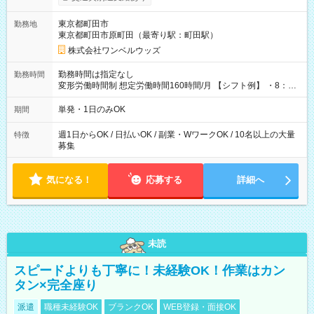
ンビニATMから 日払い分を引き落とせます！ 【試用期間】試
用期間なし
東京都町田市
勤務地
東京都町田市原町田（最寄り駅：町田駅）
株式会社ワンベルウッズ
勤務時間は指定なし
勤務時間
変形労働時間制 想定労働時間160時間/月 【シフト例】 ・8：00
～21：00
単発・1日のみOK
期間
週1日からOK / 日払いOK / 副業・WワークOK / 10名以上の大量
特徴
募集
気になる！
応募する
詳細へ
未読
スピードよりも丁寧に！未経験OK！作業はカン
タン×完全座り
派遣
職種未経験OK
ブランクOK
WEB登録・面接OK