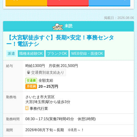
掲載日：2026.08.06
未読
【大宮駅徒歩すぐ】長期×安定！事務センタ
ー！電話ナシ
派遣
職種未経験OK
ブランクOK
WEB登録・面接OK
時給1300円 月収例 201,500円
給与
交通費別途支給あり
全額支給
交通費
20～25万円
月収例
さいたま市大宮区
勤務地
大宮(埼玉県)駅から徒歩3分
事務代行業
08:30～17:15(実働7時間45分 休憩1時間)
勤務時間
2026年08月下旬～長期 ※8月～！
期間