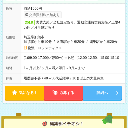
時給1500円
給与
交通費別途支給あり
実費支給／当社規定あり。通勤交通費実費支払／上限4
交通費
万円／月※規定あり
埼玉県加須市
勤務地
加須駅から車10分
/
久喜駅から車20分
/
鴻巣駅から車20分
物流・ロジスティクス
(1)09:00-17:00(休憩60分) ※休憩（12:00-12:50、15:00-15:10）
勤務時間
1ヶ月以上3ヶ月未満／即日～9月末まで
期間
履歴書不要
/
40～50代活躍中
/
10名以上の大量募集
特徴
気になる！
応募する
詳細へ