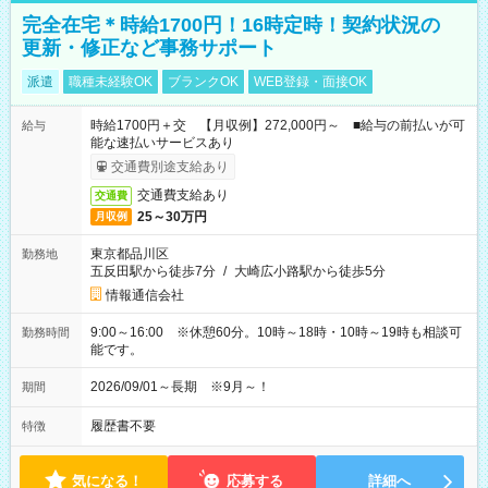
完全在宅＊時給1700円！16時定時！契約状況の
更新・修正など事務サポート
派遣
職種未経験OK
ブランクOK
WEB登録・面接OK
時給1700円＋交 【月収例】272,000円～ ■給与の前払いが可
給与
能な速払いサービスあり
交通費別途支給あり
交通費支給あり
交通費
25～30万円
月収例
東京都品川区
勤務地
五反田駅から徒歩7分
/
大崎広小路駅から徒歩5分
情報通信会社
9:00～16:00 ※休憩60分。10時～18時・10時～19時も相談可
勤務時間
能です。
2026/09/01～長期 ※9月～！
期間
履歴書不要
特徴
気になる！
応募する
詳細へ