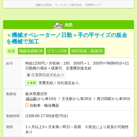
掲載元企業名
ランスタッド株式会社 北関東エリア
未読
＜機械オペレーター／日勤＞手の平サイズの板金
を機械で加工
派遣
職種未経験OK
ブランクOK
WEB登録・面接OK
時給1250円／月収例：195、300円＝1、200円×7時間45分×21
給与
日勤務の場合＋残業代、交通費別途支給
交通費別途支給あり
実費支給／当社規定あり。
交通費
栃木県鹿沼市
勤務地
樅山駅
から車10分
/
壬生駅から車28分
/
西川田駅から車30分
自動車・輸送機器
(1)08:00-17:00(休憩75分)
勤務時間
1ヶ月以上3ヶ月未満／即日～長期 ※状況により延長の可能性
期間
あり