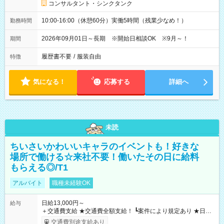
コンサルタント・シンクタンク
10:00-16:00（休憩60分）実働5時間（残業少なめ！）
勤務時間
2026年09月01日～長期 ※開始日相談OK ※9月～！
期間
履歴書不要
/
服装自由
特徴
気になる！
応募する
詳細へ
未読
ちいさいかわいいキャラのイベントも！好きな
場所で働ける☆来社不要！働いたその日に給料
もらえる◎/T1
アルバイト
職種未経験OK
日給13,000円～
給与
＋交通費支給 ★交通費全額支給！ ┗案件により規定あり ★日払
いOK！（規定あり） ┗働いたその日に現金GET♪ お仕事後はコ
交通費別途支給あり