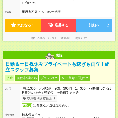
に合わせる
履歴書不要
/
40～50代活躍中
特徴
気になる！
応募する
詳細へ
掲載元企業名
ランスタッド株式会社 北関東エリア
未読
日勤＆土日祝休みプライベートも稼ぎも両立！組
立スタッフ募集
派遣
職種未経験OK
ブランクOK
WEB登録・面接OK
時給1300円／月収例：209、300円＝1、300円×7時間40分×21
給与
日勤務の場合＋残業代、交通費別途支給
交通費別途支給あり
実費支給／当社規定あり。
交通費
栃木県鹿沼市
勤務地