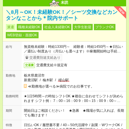
未読
NEW
＼8月～OK！未経験OK！／シーツ交換などカン
タンなことから＊院内サポート
派遣
職種未経験OK
社会人未経験OK
大学生歓迎
ブランクOK
WEB登録・面接OK
無資格未経験：時給1330円～ 経験者：時給1450円～★日払い
給与
／週払い制度あり（月払いも選べます）※稼働開始時は手続き完
了次第のお支払いとなります。
交通費別途支給あり
交通費支給※規定有
交通費
栃木県鹿沼市
勤務地
新鹿沼駅
/
楡木駅
/
樅山駅
≪勤務地が選べる≫病院でのお仕事です。
★1日5時間～の時短シフトOK ★都合に合わせてシフトが決めら
勤務時間
れます シフト例： 7：00～16：00 9：00～15：00 9：00～
18：00 11：00～20：00 など ※Wワークの場合、他のお仕事と
合わせ週40時間超の就業はご案内できません ※法令に基づき、
開始日はご相談ください！ ★急募 ★職場が気に入れば、長期
期間
週20時間以上勤務は社会保険への加入対象となります ※労働者
でも働けます！
派遣法（日雇い派遣の原則禁止）により、短時間・短期間の就
業はご案内が難しい場合があります
日払いOK
/
履歴書不要
/
40～50代活躍中
/
副業・WワークOK
/
特徴