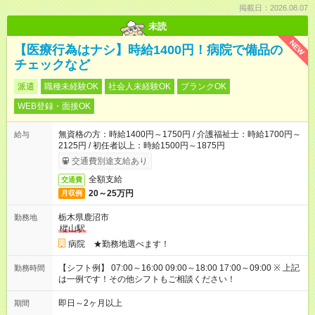
掲載日：2026.08.07
未読
NEW
【医療行為はナシ】時給1400円！病院で備品の
チェックなど
派遣
職種未経験OK
社会人未経験OK
ブランクOK
WEB登録・面接OK
無資格の方：時給1400円～1750円 / 介護福祉士：時給1700円～
給与
2125円 / 初任者以上：時給1500円～1875円
交通費別途支給あり
全額支給
交通費
20～25万円
月収例
栃木県鹿沼市
勤務地
樅山駅
病院 ★勤務地選べます！
【シフト例】 07:00～16:00 09:00～18:00 17:00～09:00 ※ 上記
勤務時間
は一例です！その他シフトもご相談ください！
即日～2ヶ月以上
期間