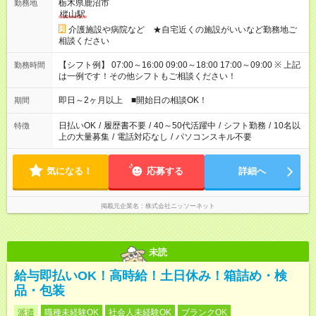
栃木県鹿沼市
勤務地
樅山駅
介護施設や病院など ★自宅近くの施設がいいなど勤務地ご
相談ください
【シフト例】 07:00～16:00 09:00～18:00 17:00～09:00 ※ 上記
勤務時間
は一例です！その他シフトもご相談ください！
即日～2ヶ月以上 ■開始日の相談OK！
期間
日払いOK
/
履歴書不要
/
40～50代活躍中
/
シフト勤務
/
10名以
特徴
上の大量募集
/
電話対応なし
/
パソコンスキル不要
気になる！
応募する
詳細へ
掲載元企業名
株式会社ニッソーネット
未読
給与即払いOK！高時給！土日休み！箱詰め・検
品・包装
派遣
職種未経験OK
社会人未経験OK
ブランクOK