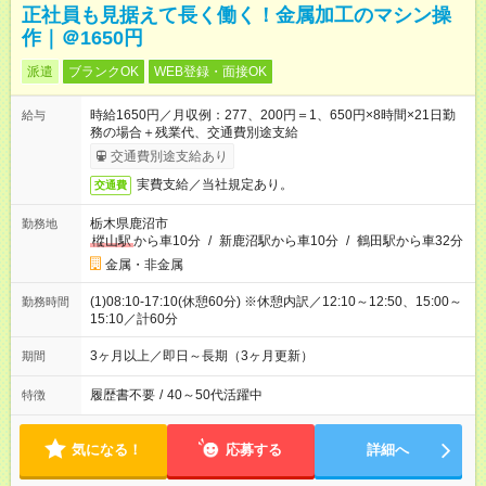
正社員も見据えて長く働く！金属加工のマシン操
作｜＠1650円
派遣
ブランクOK
WEB登録・面接OK
時給1650円／月収例：277、200円＝1、650円×8時間×21日勤
給与
務の場合＋残業代、交通費別途支給
交通費別途支給あり
実費支給／当社規定あり。
交通費
栃木県鹿沼市
勤務地
樅山駅
から車10分
/
新鹿沼駅から車10分
/
鶴田駅から車32分
金属・非金属
(1)08:10-17:10(休憩60分) ※休憩内訳／12:10～12:50、15:00～
勤務時間
15:10／計60分
3ヶ月以上／即日～長期（3ヶ月更新）
期間
履歴書不要
/
40～50代活躍中
特徴
気になる！
応募する
詳細へ