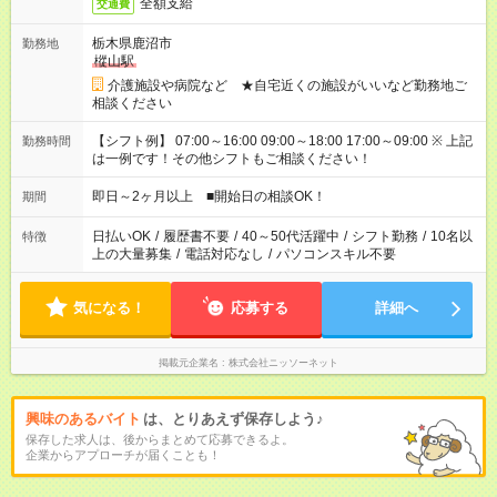
全額支給
交通費
栃木県鹿沼市
勤務地
樅山駅
介護施設や病院など ★自宅近くの施設がいいなど勤務地ご
相談ください
【シフト例】 07:00～16:00 09:00～18:00 17:00～09:00 ※ 上記
勤務時間
は一例です！その他シフトもご相談ください！
即日～2ヶ月以上 ■開始日の相談OK！
期間
日払いOK
/
履歴書不要
/
40～50代活躍中
/
シフト勤務
/
10名以
特徴
上の大量募集
/
電話対応なし
/
パソコンスキル不要
気になる！
応募する
詳細へ
掲載元企業名
株式会社ニッソーネット
興味のあるバイト
は、とりあえず保存しよう♪
保存した求人は、後からまとめて応募できるよ。
企業からアプローチが届くことも！