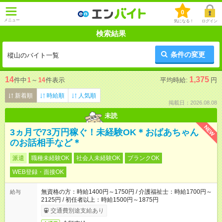
0
メニュー
気になる！
ログイン
検索結果
条件の変更
樅山のバイト一覧
14
1,375
件中
1
～
14
件表示
平均時給:
円
新着順
時給順
人気順
掲載日：2026.08.08
未読
NEW
3ヵ月で73万円稼ぐ！未経験OK＊おばあちゃん
のお話相手など＊
派遣
職種未経験OK
社会人未経験OK
ブランクOK
WEB登録・面接OK
無資格の方：時給1400円～1750円 / 介護福祉士：時給1700円～
給与
2125円 / 初任者以上：時給1500円～1875円
交通費別途支給あり