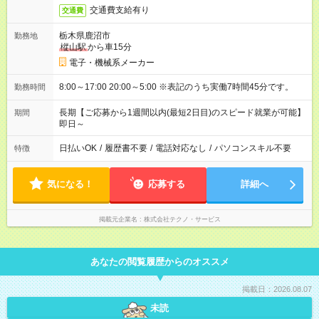
交通費支給有り
交通費
栃木県鹿沼市
勤務地
樅山駅
から車15分
電子・機械系メーカー
8:00～17:00 20:00～5:00 ※表記のうち実働7時間45分です。
勤務時間
長期【ご応募から1週間以内(最短2日目)のスピード就業が可能】
期間
即日～
日払いOK
/
履歴書不要
/
電話対応なし
/
パソコンスキル不要
特徴
気になる！
応募する
詳細へ
掲載元企業名
株式会社テクノ・サービス
あなたの閲覧履歴からのオススメ
掲載日：2026.08.07
未読