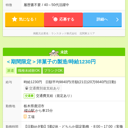
履歴書不要
/
40～50代活躍中
特徴
気になる！
応募する
詳細へ
掲載元企業名
ランスタッド株式会社 北関東エリア
未読
＜期間限定＞洋菓子の製造/時給1230円
派遣
職種未経験OK
ブランクOK
時給1230円 日額平均9840円/月額(21日)20万6640円(日勤)
給与
交通費別途支給あり
交通費支給（規定あり）
交通費
栃木県鹿沼市
勤務地
樅山駅
から車15分
工場
【日勤or夕勤】5勤2休・どちらか固定勤務 ・8:00～17:00（実働
勤務時間