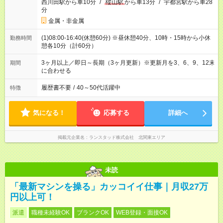
西川田駅から車10分
/
樅山駅
から車13分
/
宇都宮駅から車28
分
金属・非金属
(1)08:00-16:40(休憩60分) ※昼休憩40分、10時・15時から小休
勤務時間
憩各10分（計60分）
3ヶ月以上／即日～長期（3ヶ月更新）※更新月を3、6、9、12末
期間
に合わせる
履歴書不要
/
40～50代活躍中
特徴
気になる！
応募する
詳細へ
掲載元企業名
ランスタッド株式会社 北関東エリア
未読
「最新マシンを操る」カッコイイ仕事｜月収27万
円以上可！
派遣
職種未経験OK
ブランクOK
WEB登録・面接OK