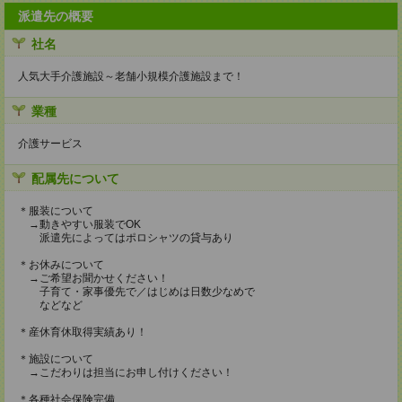
派遣先の概要
社名
人気大手介護施設～老舗小規模介護施設まで！
業種
介護サービス
配属先について
＊服装について
→動きやすい服装でOK
派遣先によってはポロシャツの貸与あり
＊お休みについて
→ご希望お聞かせください！
子育て・家事優先で／はじめは日数少なめで
などなど
＊産休育休取得実績あり！
＊施設について
→こだわりは担当にお申し付けください！
＊各種社会保険完備