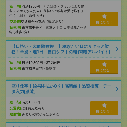
[給 与]
時給1800円 ※ご経験・スキルにより優
遇 スマホでかんたんに前払いで給与が受け取れま
す（※上限、条件あり）
[交通費]
交通費全額支給（規定あり）
気になる！
[勤務地]
東京都中央区 東京メトロ 日本橋駅から直
結（徒歩1分）
【日払い・未経験歓迎！】稼ぎたい日にサクッと勤
務！単発・週1日～自由シフトの軽作業[アルバイト]
[給 与]
日給10,305円～37,204円
[勤務地]
東京都世田谷区豪徳寺
気になる！
座り仕事！給与即払いOK！高時給！品質検査・デー
タ入力[派遣]
[給 与]
時給1800円
[交通費]
交通費支給有り
気になる！
[勤務地]
みどりの駅から徒歩20分