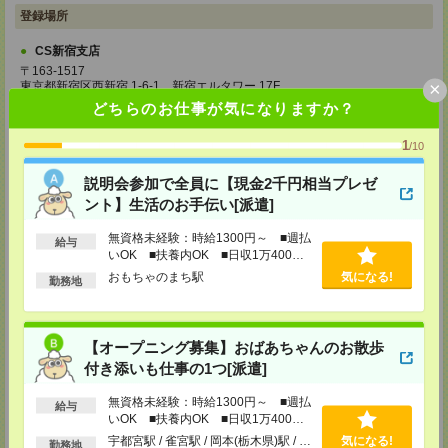
登録場所
CS新宿支店
〒163-1517
×
東京都新宿区西新宿 1-6-1 新宿エルタワー 17F
TEL：0120-659-458
どちらのお仕事が気になりますか？
MAIL：
CS_SHINJUKU@manpowergroup.jp
担当：採用担当
1
/10
CS立川支店
〒190-0012
説明会参加で全員に【現金2千円相当プレゼ
東京都立川市曙町2-34-7 ファーレイーストビル 8F
ント】生活のお手伝い[派遣]
TEL：0120-659-460
MAIL：
CS_TACHIKAWA@manpowergroup.jp
無資格未経験：時給1300円～ ■週払
担当：採用担当
給与
いOK ■扶養内OK ■日収1万400円
CS横浜支店
以上
おもちゃのまち駅
気になる!
勤務地
〒220-8136
神奈川県横浜市西区みなとみらい 2-2-1 横浜ランドマークタワー36F
TEL：0120-659-459
MAIL：
CS_YOKOHAMA@manpowergroup.jp
【オープニング募集】おばあちゃんのお散歩
担当：採用担当
付き添いも仕事の1つ[派遣]
CS大宮支店
〒330-0854 埼玉県さいたま市大宮区桜木町 1-10-16 シーノ大宮ノース
無資格未経験：時給1300円～ ■週払
給与
ウイング 9階
いOK ■扶養内OK ■日収1万400円
TEL：0120-769-355
以上
宇都宮駅 / 雀宮駅 / 岡本(栃木県)駅 / …
気になる!
勤務地
MAIL：
CS_OMIYA@manpowergroup.jp