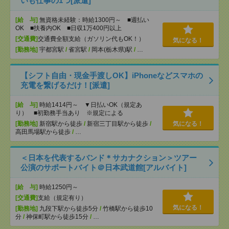
いも仕事の1つ[派遣]
[給 与]
無資格未経験：時給1300円～ ■週払い
OK ■扶養内OK ■日収1万400円以上
[交通費]
交通費全額支給（ガソリン代もOK！）
気になる！
[勤務地]
宇都宮駅
/
雀宮駅
/
岡本(栃木県)駅
/
…
【シフト自由・現金手渡しOK】iPhoneなどスマホの
充電を繋げるだけ！[派遣]
[給 与]
時給1414円～ ▼日払いOK（規定あ
り） ■初勤務手当あり ※規定による
[勤務地]
新宿駅から徒歩
/
新宿三丁目駅から徒歩
/
気になる！
高田馬場駅から徒歩
/
…
＜日本を代表するバンド＊サカナクション＞ツアー
公演のサポートバイト＠日本武道館[アルバイト]
[給 与]
時給1250円～
[交通費]
支給（規定有り）
気になる！
[勤務地]
九段下駅から徒歩5分
/
竹橋駅から徒歩10
分
/
神保町駅から徒歩15分
/
…