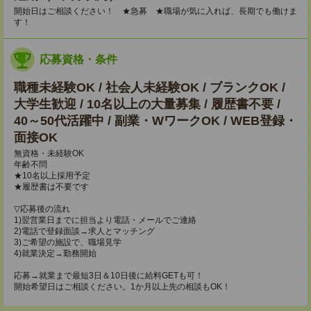
開始日はご相談ください！ ★急募 ★職場が気に入れば、長期でも働けま
す！
応募資格・条件
職種未経験OK / 社会人未経験OK / ブランクOK /
大学生歓迎 / 10名以上の大量募集 / 履歴書不要 /
40～50代活躍中 / 副業・WワークOK / WEB登録・
面接OK
無資格・未経験OK
年齢不問
★10名以上採用予定
★履歴書は不要です
▽応募後の流れ
1)翌営業日までに担当より電話・メールでご連絡
2)電話で登録面談→求人とマッチング
3)ご希望の施設で、職場見学
4)就業決定→勤務開始
応募→就業まで最短3日＆10日後に給料GETも可！
開始希望日はご相談ください。1か月以上先の相談もOK！