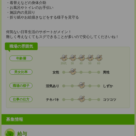
・着替えなどの身体介助
・お風呂やトイレのお手伝い
・施設内の見回り
・折り紙やお絵描きなどをする様子を見守る
何気ない日常生活のサポートがメイン！
難しく考えなくてもスグできることが多いので安心してくださいね！
職場の雰囲気
年齢層
20代
30
40
50
60
男女比率
女性
男性
職場の様子
活気あり
しずか
仕事の仕方
テキパキ
コツコツ
募集情報
給与