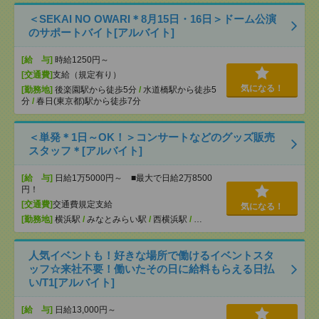
＜SEKAI NO OWARI＊8月15日・16日＞ドーム公演
のサポートバイト[アルバイト]
[給 与]
時給1250円～
[交通費]
支給（規定有り）
気になる！
[勤務地]
後楽園駅から徒歩5分
/
水道橋駅から徒歩5
分
/
春日(東京都)駅から徒歩7分
＜単発＊1日～OK！＞コンサートなどのグッズ販売
スタッフ＊[アルバイト]
[給 与]
日給1万5000円～ ■最大で日給2万8500
円！
[交通費]
交通費規定支給
気になる！
[勤務地]
横浜駅
/
みなとみらい駅
/
西横浜駅
/
…
人気イベントも！好きな場所で働けるイベントスタ
ッフ☆来社不要！働いたその日に給料もらえる日払
い/T1[アルバイト]
[給 与]
日給13,000円～