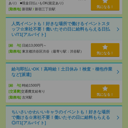
あり) ■現金日払いもOK(規定あり)
気になる！
[勤務地]
新宿駅
/
新宿三丁目駅
人気イベントも！好きな場所で働けるイベントスタ
ッフ☆来社不要！働いたその日に給料もらえる日払
い/T1[アルバイト]
[給 与]
日給13,000円～
[勤務地]
東京都渋谷区渋谷（最寄り駅：渋谷駅）
気になる！
給与即払いOK！高時給！土日休み！検査・梱包作業
など[派遣]
[給 与]
時給1500円
[交通費]
交通費支給有り
気になる！
[勤務地]
古河駅
ちいさいかわいいキャラのイベントも！好きな場所
で働ける☆来社不要！働いたその日に給料もらえる
◎/T1[アルバイト]