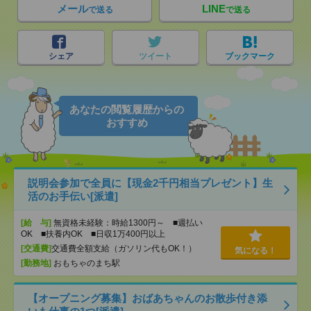
メール
LINE
で送る
で送る
シェア
ツイート
ブックマーク
あなたの閲覧履歴からの
おすすめ
説明会参加で全員に【現金2千円相当プレゼント】生
活のお手伝い[派遣]
[給 与]
無資格未経験：時給1300円～ ■週払い
OK ■扶養内OK ■日収1万400円以上
[交通費]
交通費全額支給（ガソリン代もOK！）
気になる！
[勤務地]
おもちゃのまち駅
【オープニング募集】おばあちゃんのお散歩付き添