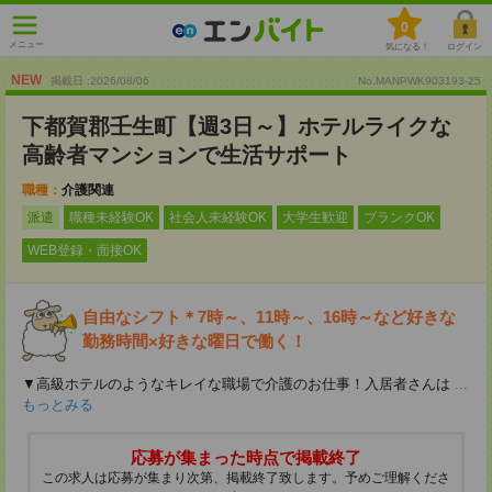
0
メニュー
気になる！
ログイン
NEW
掲載日 :2026
/
08
/
06
No.MANPWK903193-25
下都賀郡壬生町【週3日～】ホテルライクな
高齢者マンションで生活サポート
職種：
介護関連
派遣
職種未経験OK
社会人未経験OK
大学生歓迎
ブランクOK
WEB登録・面接OK
自由なシフト＊7時～、11時～、16時～など好きな
勤務時間×好きな曜日で働く！
▼高級ホテルのようなキレイな職場で介護のお仕事！入居者さんは
...
もっとみる
応募が集まった時点で掲載終了
この求人は応募が集まり次第、掲載終了致します。予めご理解くださ