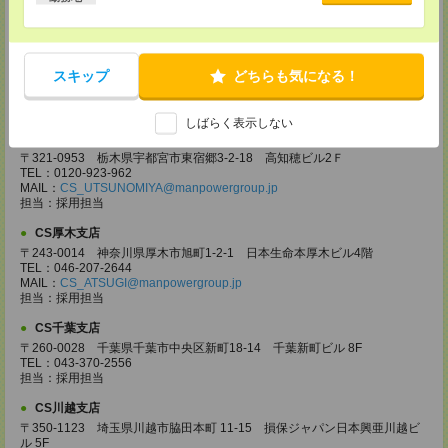
担当：採用担当
CS高崎支店
〒370-0831 群馬県高崎市あら町167 高崎第一生命ビルディング11Ｆ
スキップ
どちらも気になる！
TEL：027-320-6558
MAIL：
CS_TAKASAKI@manpowergroup.jp
担当：採用担当
しばらく表示しない
CS宇都宮支店
〒321-0953 栃木県宇都宮市東宿郷3-2-18 高知穂ビル2Ｆ
TEL：0120-923-962
MAIL：
CS_UTSUNOMIYA@manpowergroup.jp
担当：採用担当
CS厚木支店
〒243-0014 神奈川県厚木市旭町1-2-1 日本生命本厚木ビル4階
TEL：046-207-2644
MAIL：
CS_ATSUGI@manpowergroup.jp
担当：採用担当
CS千葉支店
〒260-0028 千葉県千葉市中央区新町18-14 千葉新町ビル 8F
TEL：043-370-2556
担当：採用担当
CS川越支店
〒350-1123 埼玉県川越市脇田本町 11-15 損保ジャパン日本興亜川越ビ
ル 5F