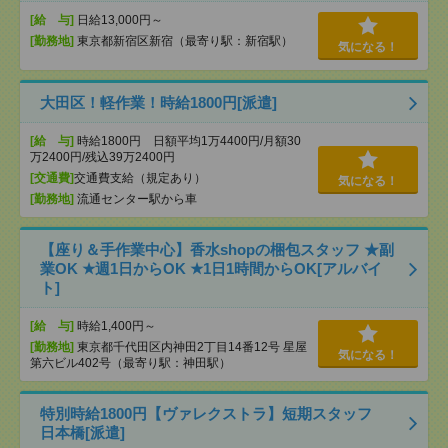
[給 与]
日給13,000円～
[勤務地]
東京都新宿区新宿（最寄り駅：新宿駅）
気になる！
大田区！軽作業！時給1800円[派遣]
[給 与]
時給1800円 日額平均1万4400円/月額30
万2400円/残込39万2400円
[交通費]
交通費支給（規定あり）
気になる！
[勤務地]
流通センター駅から車
【座り＆手作業中心】香水shopの梱包スタッフ ★副
業OK ★週1日からOK ★1日1時間からOK[アルバイ
ト]
[給 与]
時給1,400円～
[勤務地]
東京都千代田区内神田2丁目14番12号 星屋
気になる！
第六ビル402号（最寄り駅：神田駅）
特別時給1800円【ヴァレクストラ】短期スタッフ
日本橋[派遣]