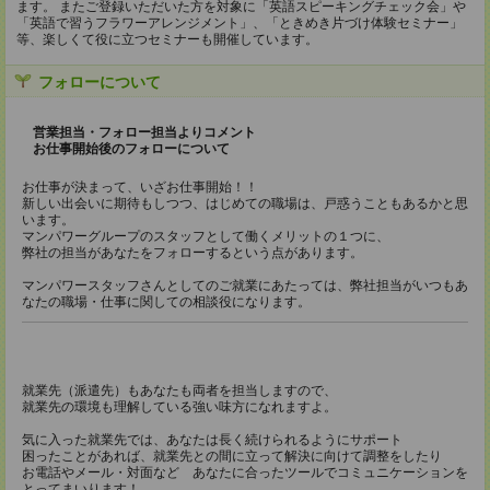
ます。 またご登録いただいた方を対象に「英語スピーキングチェック会」や
「英語で習うフラワーアレンジメント」、「ときめき片づけ体験セミナー」
等、楽しくて役に立つセミナーも開催しています。
フォローについて
営業担当・フォロー担当よりコメント
お仕事開始後のフォローについて
お仕事が決まって、いざお仕事開始！！
新しい出会いに期待もしつつ、はじめての職場は、戸惑うこともあるかと思
います。
マンパワーグループのスタッフとして働くメリットの１つに、
弊社の担当があなたをフォローするという点があります。
マンパワースタッフさんとしてのご就業にあたっては、弊社担当がいつもあ
なたの職場・仕事に関しての相談役になります。
就業先（派遣先）もあなたも両者を担当しますので、
就業先の環境も理解している強い味方になれますよ。
気に入った就業先では、あなたは長く続けられるようにサポート
困ったことがあれば、就業先との間に立って解決に向けて調整をしたり
お電話やメール・対面など あなたに合ったツールでコミュニケーションを
とってまいります！