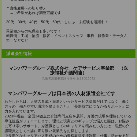
＊直接雇用への切り替え
→ご希望があれば調整可能です
20代・30代・40代・50代・60代・しゅふ・未経験も活躍中！
異業種からの転職者も多いです！
転職例：工場・物流・接客・イベントスタッフ・事務・軽作業・データ入
力 などなど
派遣会社情報
マンパワーグループ株式会社 ケアサービス事業部 （医
療福祉介護関連）
労働者派遣事業許可番号:派13-315642
マンパワーグループは日本初の人材派遣会社です
わたしたちは、人材の育成・派遣といったサービス提供だけではなく、働く
方々の『働きやすい環境を整えること』『長期就労につながるサポート』に
力を入れています。
2023年現在、全国34拠点に介護専門支店を展開。介護の現場を理解している
専任担当がフォローします。理想と現実とのギャップに悩んだ際は、お悩み
に寄り添いサポート。介護職としてのキャリアを積みたい方には、理想の介
護職員としての姿に寄り添い就業先をお探しします。
中長期的なキャリアパス形成のための資格取得支援制度、仕事に活かせる知