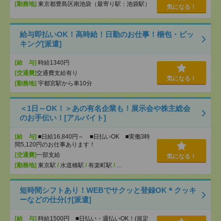
[勤務地]
東京都豊島区南池袋（最寄り駅：池袋駅）
気になる！
給与即払いOK！高時給！日勤のお仕事！梱包・ピッ
キング[派遣]
[給 与]
時給1340円
[交通費]
交通費支給有り
気になる！
[勤務地]
宇都宮駅から車10分
＜1日～OK！＞あの有名企業も！展示会や株主総会
のお手伝い！[アルバイト]
[給 与]
■日給16,840円～ ■日払いOK ■実働3時
間5,120円のお仕事あります！
[交通費]
一部支給
気になる！
[勤務地]
東京駅
/
水道橋駅
/
有楽町駅
/
…
短時間シフトあり！WEBでサクッと登録OK＊クッキ
ーなどの仕分け[派遣]
[給 与]
時給1500円 ■日払い・週払いOK！(規定