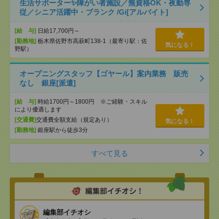
生活サポーター✨障がい者施設／無資格OK・夜勤専
従／シニア活躍中・ブランク /Gi[アルバイト]
[給 与]
日給17,700円～
[勤務地]
栃木県佐野市高萩町138-1（最寄り駅：佐
気になる！
野駅）
オープニングスタッフ【ゴヤール】案内業務 販売
なし 銀座[派遣]
[給 与]
時給1700円～1800円 ※ご経験・スキル
により優遇します
[交通費]
交通費全額支給（規定あり）
気になる！
[勤務地]
銀座駅から徒歩3分
すべて見る
編集部イチオシ