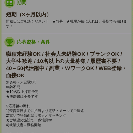
期間
短期（3ヶ月以内）
開始日はご相談ください！ ★急募 ★職場が気に入れば、長期でも働けま
す！
応募資格・条件
職種未経験OK / 社会人未経験OK / ブランクOK /
大学生歓迎 / 10名以上の大量募集 / 履歴書不要 /
40～50代活躍中 / 副業・WワークOK / WEB登録・
面接OK
無資格・未経験OK
年齢不問
★10名以上採用予定
★履歴書は不要です
▽応募後の流れ
1)翌営業日までに担当より電話・メールでご連絡
2)電話で登録面談→求人とマッチング
3)ご希望の施設で、職場見学
4)就業決定→勤務開始