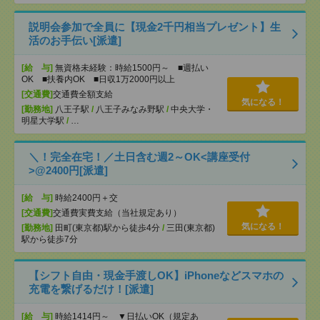
説明会参加で全員に【現金2千円相当プレゼント】生
活のお手伝い[派遣]
[給 与]
無資格未経験：時給1500円～ ■週払い
OK ■扶養内OK ■日収1万2000円以上
[交通費]
交通費全額支給
気になる！
[勤務地]
八王子駅
/
八王子みなみ野駅
/
中央大学・
明星大学駅
/
…
＼！完全在宅！／土日含む週2～OK<講座受付
>@2400円[派遣]
[給 与]
時給2400円＋交
[交通費]
交通費実費支給（当社規定あり）
気になる！
[勤務地]
田町(東京都)駅から徒歩4分
/
三田(東京都)
駅から徒歩7分
【シフト自由・現金手渡しOK】iPhoneなどスマホの
充電を繋げるだけ！[派遣]
[給 与]
時給1414円～ ▼日払いOK（規定あ