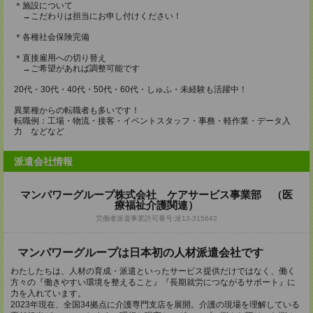
＊施設について
→こだわりは担当にお申し付けください！
＊各種社会保険完備
＊直接雇用への切り替え
→ご希望があれば調整可能です
20代・30代・40代・50代・60代・しゅふ・未経験も活躍中！
異業種からの転職者も多いです！
転職例：工場・物流・接客・イベントスタッフ・事務・軽作業・データ入
力 などなど
派遣会社情報
マンパワーグループ株式会社 ケアサービス事業部 （医
療福祉介護関連）
労働者派遣事業許可番号:派13-315642
マンパワーグループは日本初の人材派遣会社です
わたしたちは、人材の育成・派遣といったサービス提供だけではなく、働く
方々の『働きやすい環境を整えること』『長期就労につながるサポート』に
力を入れています。
2023年現在、全国34拠点に介護専門支店を展開。介護の現場を理解している