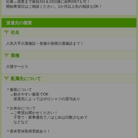
応募→就業まで最短3日＆10日後に給料GETも可！
開始希望日はご相談ください。1か月以上先の相談もOK！
派遣先の概要
社名
人気大手介護施設～老舗小規模介護施設まで！
業種
介護サービス
配属先について
＊服装について
→動きやすい服装でOK
派遣先によってはポロシャツの貸与あり
＊お休みについて
→ご希望お聞かせください！
子育て・家事優先で／はじめは日数少なめで
などなど
＊産休育休取得実績あり！