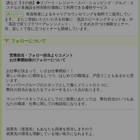
講など【その他】◆リゾート・レジャー・スパ・ショッピング・グルメ・エ
ステなど各施設を特別割引価格にて利用できる優待サービス
有資格者によるキャリアカウンセリングを無料でご提供してい
ポイント！
ます。 またご登録いただいた方を対象に「英語スピーキングチェック会」や
「英語で習うフラワーアレンジメント」、「ときめき片づけ体験セミナー」
等、楽しくて役に立つセミナーも開催しています。
フォローについて
営業担当・フォロー担当よりコメント
お仕事開始後のフォローについて
お仕事が決まって、いざお仕事開始！！
新しい出会いに期待もしつつ、はじめての職場は、戸惑うこともあるかと思
います。
マンパワーグループのスタッフとして働くメリットの１つに、
弊社の担当があなたをフォローするという点があります。
マンパワースタッフさんとしてのご就業にあたっては、弊社担当がいつもあ
なたの職場・仕事に関しての相談役になります。
就業先（派遣先）もあなたも両者を担当しますので、
就業先の環境も理解している強い味方になれますよ。