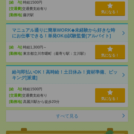
[給 与]
時給1500円
[交通費]
交通費支給有り
気になる！
[勤務地]
藤沢駅
マニュアル通りに簡単WORK◆未経験から好きな時
にお仕事できる！単発OK◎試験監督[アルバイト]
[給 与]
時給1,300円～
[勤務地]
東京都立川市曙町（最寄り駅：立川駅）
気になる！
給与即払いOK！高時給！土日休み！資材準備、ピッ
キング[派遣]
[給 与]
時給1500円
[交通費]
交通費支給有り
気になる！
[勤務地]
高麗川駅から徒歩20分
すべて見る