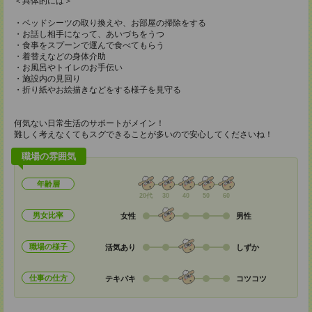
＜具体的には＞
・ベッドシーツの取り換えや、お部屋の掃除をする
・お話し相手になって、あいづちをうつ
・食事をスプーンで運んで食べてもらう
・着替えなどの身体介助
・お風呂やトイレのお手伝い
・施設内の見回り
・折り紙やお絵描きなどをする様子を見守る
何気ない日常生活のサポートがメイン！
難しく考えなくてもスグできることが多いので安心してくださいね！
職場の雰囲気
年齢層
20代
30
40
50
60
男女比率
女性
男性
職場の様子
活気あり
しずか
仕事の仕方
テキパキ
コツコツ