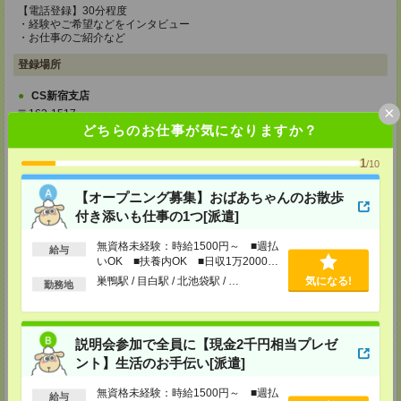
【電話登録】30分程度
・経験やご希望などをインタビュー
・お仕事のご紹介など
登録場所
CS新宿支店
×
〒163-1517
東京都新宿区西新宿 1-6-1 新宿エルタワー 17F
どちらのお仕事が気になりますか？
TEL：0120-659-458
MAIL：
CS_SHINJUKU@manpowergroup.jp
1
/10
担当：採用担当
CS立川支店
【オープニング募集】おばあちゃんのお散歩
〒190-0012
付き添いも仕事の1つ[派遣]
東京都立川市曙町2-34-7 ファーレイーストビル 8F
TEL：0120-659-460
無資格未経験：時給1500円～ ■週払
給与
MAIL：
CS_TACHIKAWA@manpowergroup.jp
いOK ■扶養内OK ■日収1万2000円
担当：採用担当
以上
巣鴨駅 / 目白駅 / 北池袋駅 / …
気になる!
勤務地
CS横浜支店
〒220-8136
神奈川県横浜市西区みなとみらい 2-2-1 横浜ランドマークタワー36F
TEL：0120-659-459
説明会参加で全員に【現金2千円相当プレゼ
MAIL：
CS_YOKOHAMA@manpowergroup.jp
ント】生活のお手伝い[派遣]
担当：採用担当
CS大宮支店
無資格未経験：時給1500円～ ■週払
給与