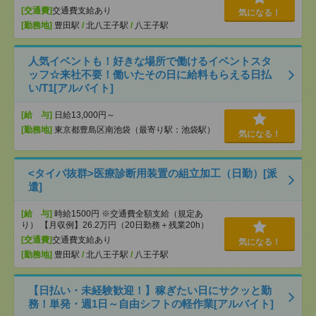
[交通費]
交通費支給あり
気になる！
[勤務地]
豊田駅
/
北八王子駅
/
八王子駅
人気イベントも！好きな場所で働けるイベントスタ
ッフ☆来社不要！働いたその日に給料もらえる日払
い/T1[アルバイト]
[給 与]
日給13,000円～
[勤務地]
東京都豊島区南池袋（最寄り駅：池袋駅）
気になる！
<タイパ抜群>医療診断用装置の組立加工（日勤）[派
遣]
[給 与]
時給1500円 ※交通費全額支給（規定あ
り） 【月収例】26.2万円（20日勤務＋残業20h）
[交通費]
交通費支給あり
気になる！
[勤務地]
豊田駅
/
北八王子駅
/
八王子駅
【日払い・未経験歓迎！】稼ぎたい日にサクッと勤
務！単発・週1日～自由シフトの軽作業[アルバイト]