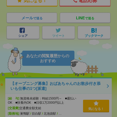
気になる！
電話応募
メール
LINE
で送る
で送る
シェア
ツイート
ブックマーク
あなたの閲覧履歴からの
おすすめ
【オープニング募集】おばあちゃんのお散歩付き添
いも仕事の1つ[派遣]
[給 与]
無資格未経験：時給1500円～ ■週払い
OK ■扶養内OK ■日収1万2000円以上
[交通費]
交通費全額支給
気になる！
[勤務地]
巣鴨駅
/
目白駅
/
北池袋駅
/
…