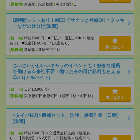
[勤務地]
東京駅
/
水道橋駅
/
有楽町駅
/
…
短時間シフトあり！WEBでサクッと登録OK＊クッキ
ーなどの仕分け[派遣]
[給 与]
時給1500円 ■日払い・週払いOK！(規定
あり) ■現金日払いもOK(規定あり)
気になる！
[勤務地]
新宿駅
/
新宿三丁目駅
ちいさいかわいいキャラのイベントも！好きな場所
で働ける☆来社不要！働いたその日に給料もらえる
◎/T1[アルバイト]
[給 与]
日給13,000円～
[勤務地]
東京都町田市原町田（最寄り駅：町田駅）
気になる！
<タイパ抜群>機械セット、洗浄、接着作業（日勤）
[派遣]
[給 与]
時給1500円 ※交通費全額支給（規定あ
り） 【月収例】26.2万円（20日勤務＋残業20h）