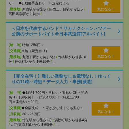
り） ■初勤務手当あり ※規定による
[勤務地]
新宿駅から徒歩
/
新宿三丁目駅から徒歩
/
気になる！
高田馬場駅から徒歩
/
…
＜日本を代表するバンド＊サカナクション＞ツアー
公演のサポートバイト＠日本武道館[アルバイト]
[給 与]
時給1250円～
[交通費]
支給（規定有り）
気になる！
[勤務地]
九段下駅から徒歩5分
/
竹橋駅から徒歩10
分
/
神保町駅から徒歩15分
/
…
【完全在宅！】難しい業務なし＆電話なし！ゆっく
りの11時～時短＊データ入力・事務[派遣]
[給 与]
◆時給1,700円＊日払い・週払いOK＊昇給
あり♪【月収例】 ・約204,000円 （時給1,700
円 × 実働6h × 20日）
[交通費]
◆全額支給 ＊家が少し遠くても安心！
気になる！
[月収例]
20～25万円
[勤務地]
竹芝駅から徒歩2分
/
浜松町駅から徒歩4分
/
大門(東京都)駅から徒歩5分
/
…