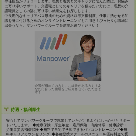
専任担当がフォローします。理想と現実とのギャップに悩んだ際は、お悩み
に寄り添いサポート。介護職としてのキャリアを積みたい方には、理想の介
護職員としての姿に寄り添い就業先をお探しします。
中長期的なキャリアパス形成のための資格取得支援制度、仕事に活かせる知
識を身に付けるためのオンライントレーニングもご用意！ぴったりな職場に
出会うなら、マンパワーグループを是非お選びください！
介護が初めての方も、ご経験がある方も！あ
なたに合った職場をご紹介させていただきま
す！
待遇・福利厚生
安心してマンパワーグループで就業していただけるようにしっかりとサポー
トいたします。 ◆健康保険・厚生年金・雇用保険・有給休暇・健康診断・
労働者災害補償保険 ◆無料で自宅で学習できるパソコントレーニング◆無
料キャリアカウンセリング ◆各種提携スクールのメニューを優待料金で受