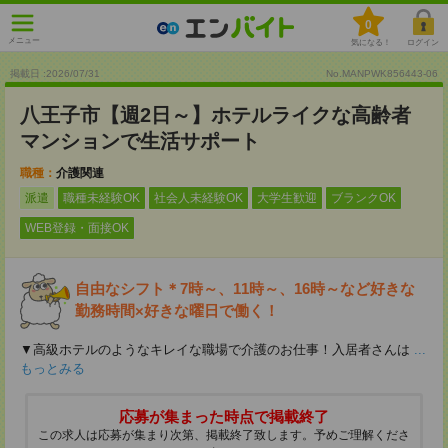
0
メニュー
気になる！
ログイン
掲載日 :2026
/
07
/
31
No.MANPWK856443-06
八王子市【週2日～】ホテルライクな高齢者
マンションで生活サポート
職種：
介護関連
派遣
職種未経験OK
社会人未経験OK
大学生歓迎
ブランクOK
WEB登録・面接OK
自由なシフト＊7時～、11時～、16時～など好きな
勤務時間×好きな曜日で働く！
▼高級ホテルのようなキレイな職場で介護のお仕事！入居者さんは
...
もっとみる
応募が集まった時点で掲載終了
この求人は応募が集まり次第、掲載終了致します。予めご理解くださ