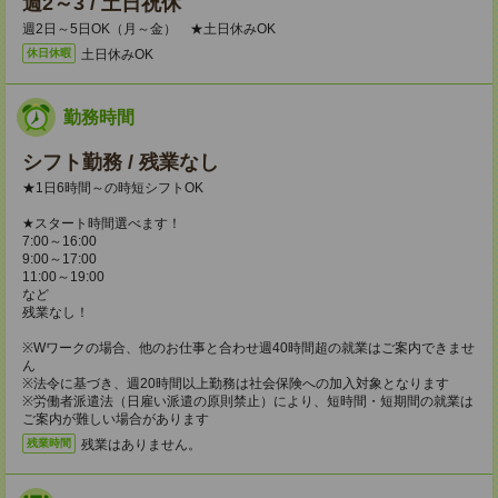
週2～3 / 土日祝休
週2日～5日OK（月～金） ★土日休みOK
土日休みOK
休日休暇
勤務時間
シフト勤務 / 残業なし
★1日6時間～の時短シフトOK
★スタート時間選べます！
7:00～16:00
9:00～17:00
11:00～19:00
など
残業なし！
※Wワークの場合、他のお仕事と合わせ週40時間超の就業はご案内できませ
ん
※法令に基づき、週20時間以上勤務は社会保険への加入対象となります
※労働者派遣法（日雇い派遣の原則禁止）により、短時間・短期間の就業は
ご案内が難しい場合があります
残業はありません。
残業時間