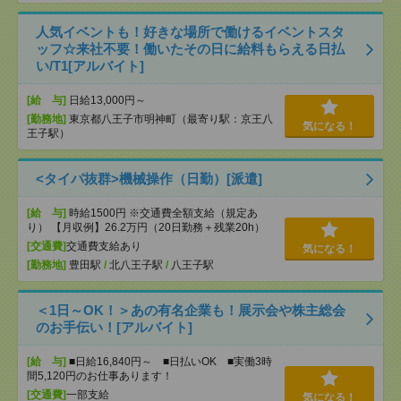
人気イベントも！好きな場所で働けるイベントスタ
ッフ☆来社不要！働いたその日に給料もらえる日払
い/T1[アルバイト]
[給 与]
日給13,000円～
[勤務地]
東京都八王子市明神町（最寄り駅：京王八
気になる！
王子駅）
<タイパ抜群>機械操作（日勤）[派遣]
[給 与]
時給1500円 ※交通費全額支給（規定あ
り） 【月収例】26.2万円（20日勤務＋残業20h）
[交通費]
交通費支給あり
気になる！
[勤務地]
豊田駅
/
北八王子駅
/
八王子駅
＜1日～OK！＞あの有名企業も！展示会や株主総会
のお手伝い！[アルバイト]
[給 与]
■日給16,840円～ ■日払いOK ■実働3時
間5,120円のお仕事あります！
[交通費]
一部支給
気になる！