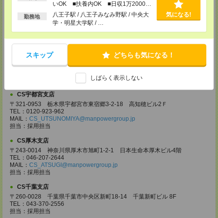
いOK ■扶養内OK ■日収1万2000円
〒330-0854 埼玉県さいたま市大宮区桜木町 1-10-16 シーノ大宮ノース
ウイング 9階
以上
八王子駅 / 八王子みなみ野駅 / 中央大
気になる!
勤務地
TEL：0120-769-355
学・明星大学駅 / …
MAIL：
CS_OMIYA@manpowergroup.jp
担当：採用担当
CS高崎支店
スキップ
どちらも気になる！
〒370-0831 群馬県高崎市あら町167 高崎第一生命ビルディング11Ｆ
TEL：027-320-6558
MAIL：
CS_TAKASAKI@manpowergroup.jp
しばらく表示しない
担当：採用担当
CS宇都宮支店
〒321-0953 栃木県宇都宮市東宿郷3-2-18 高知穂ビル2Ｆ
TEL：0120-923-962
MAIL：
CS_UTSUNOMIYA@manpowergroup.jp
担当：採用担当
CS厚木支店
〒243-0014 神奈川県厚木市旭町1-2-1 日本生命本厚木ビル4階
TEL：046-207-2644
MAIL：
CS_ATSUGI@manpowergroup.jp
担当：採用担当
CS千葉支店
〒260-0028 千葉県千葉市中央区新町18-14 千葉新町ビル 8F
TEL：043-370-2556
担当：採用担当