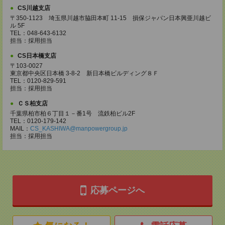
CS川越支店
〒350-1123 埼玉県川越市脇田本町 11-15 損保ジャパン日本興亜川越ビ
ル 5F
TEL：048-643-6132
担当：採用担当
CS日本橋支店
〒103-0027
東京都中央区日本橋 3-8-2 新日本橋ビルディング８Ｆ
TEL：0120-829-591
担当：採用担当
ＣＳ柏支店
千葉県柏市柏６丁目１－番1号 流鉄柏ビル2F
TEL：0120-179-142
MAIL：
CS_KASHIWA@manpowergroup.jp
担当：採用担当
応募ページへ