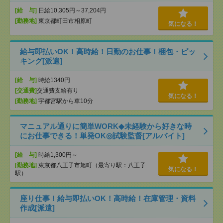
[給 与]
日給10,305円～37,204円
[勤務地]
東京都町田市相原町
気になる！
給与即払いOK！高時給！日勤のお仕事！梱包・ピッ
キング[派遣]
[給 与]
時給1340円
[交通費]
交通費支給有り
気になる！
[勤務地]
宇都宮駅から車10分
マニュアル通りに簡単WORK◆未経験から好きな時
にお仕事できる！単発OK◎試験監督[アルバイト]
[給 与]
時給1,300円～
[勤務地]
東京都八王子市旭町（最寄り駅：八王子
気になる！
駅）
座り仕事！給与即払いOK！高時給！在庫管理・資料
作成[派遣]