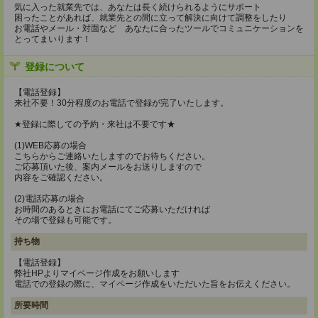
気に入った就業先では、あなたは長く続けられるようにサポート
困ったことがあれば、就業先との間に立って解決に向けて調整をしたり
お電話やメール・対面など あなたに合ったツールでコミュニケーションを
とってまいります！
登録について
【電話登録】
来社不要！30分程度のお電話で登録が完了いたします。
★登録に際しての予約・来社は不要です★
(1)WEB応募の場合
こちらからご連絡いたしますのでお待ちください。
ご応募頂いた後、案内メールをお送りしますので
内容をご確認ください。
(2)電話応募の場合
お時間のあるときにお電話にてご応募いただければ
その場で登録も可能です。
持ち物
【電話登録】
弊社HPよりマイページ作成をお願いします
電話での登録の際に、マイページ作成をいただいた旨をお伝えください。
所要時間