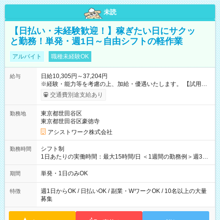
未読
【日払い・未経験歓迎！】稼ぎたい日にサクッ
と勤務！単発・週1日～自由シフトの軽作業
アルバイト
職種未経験OK
日給10,305円～37,204円
給与
※経験・能力等を考慮の上、加給・優遇いたします。 【試用期
間】試用期間なし
交通費別途支給あり
東京都世田谷区
勤務地
東京都世田谷区豪徳寺
アシストワーク株式会社
シフト制
勤務時間
1日あたりの実働時間：最大15時間/日 ＜1週間の勤務例＞週3回
勤務 勤務：月・水・金 休み：火・木・土・日 好きな時にお仕事
可能です！ ※1日あたりの最大実働時間は日勤、夜勤共に勤務し
単発・1日のみOK
期間
た時間になります。
週1日からOK / 日払いOK / 副業・WワークOK / 10名以上の大量
特徴
募集