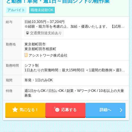
と勤務！単発・週1日～自由シフトの軽作業
アルバイト
職種未経験OK
日給10,305円～37,204円
給与
※経験・能力等を考慮の上、加給・優遇いたします。 【試用期
間】試用期間なし
交通費別途支給あり
東京都町田市
勤務地
東京都町田市相原町
アシストワーク株式会社
シフト制
勤務時間
1日あたりの実働時間：最大15時間/日 ＜1週間の勤務例＞週3回
勤務 勤務：月・水・金 休み：火・木・土・日 好きな時にお仕事
可能です！ ※1日あたりの最大実働時間は日勤、夜勤共に勤務し
単発・1日のみOK
期間
た時間になります。
週1日からOK / 日払いOK / 副業・WワークOK / 10名以上の大量
特徴
募集
気になる！
応募する
詳細へ