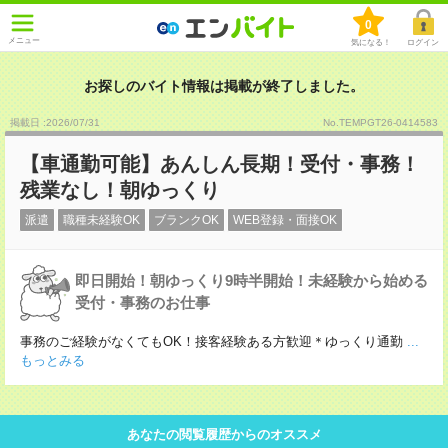
0
メニュー
気になる！
ログイン
お探しのバイト情報は掲載が終了しました。
掲載日 :2026
/
07
/
31
No.TEMPGT26-0414583
【車通勤可能】あんしん長期！受付・事務！
残業なし！朝ゆっくり
派遣
職種未経験OK
ブランクOK
WEB登録・面接OK
即日開始！朝ゆっくり9時半開始！未経験から始める
受付・事務のお仕事
事務のご経験がなくてもOK！接客経験ある方歓迎＊ゆっくり通勤
...
もっとみる
あなたの閲覧履歴からのオススメ