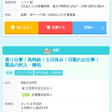
[3]土曜日収：11400円×5日＝57000円 [1]＋[2]＋[3]＝月収14万
シフト制
勤務時間
4200円 【試用期間】試用期間あり 試用期間の長さ：3ヶ月 ※ 雇
1日あたりの実働時間：最大7時間/日 [A]17～22時 (実5h) [B]14～
用形態と給与に、本採用時と異なる部分があります。 雇用形
22時 (実7h/休1h） ★週3～5日※土or日必須 ◎休日：平日メイン
態：本採用時と同じです。 給与：時給 1,780円以上 ※各加算給
※[B]OJT終了後要相談 ◎下記選択制 （1）曜日固定 週3～・土or
副業・WワークOK / 10名以上の大量募集
特徴
無
日必須 （2）月間シフト※規定 1ヶ月毎のシフト制 ※デビュー後
選択可 ▶ご確認 祝日/GW/年末年始等も シフト通りの出勤が必要
です
気になる！
応募する
詳細へ
未読
座り仕事！高時給！土日休み！日勤のお仕事！
製品の封入・梱包
派遣
ブランクOK
WEB登録・面接OK
時給1310円
給与
交通費別途支給あり
交通費支給有り
交通費
さいたま市北区
勤務地
土呂駅から徒歩13分