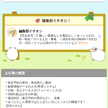
編集部イチオシ
【完全在宅！】難しい業務なし＆電話なし！ゆっくりの11
時～時短＊データ入力・事務、＜SEKAI NO OWARI＊8月15
日・16日＞ドーム公演のサポートバイトなど
(8/7UP!)
お仕事の概要
＊来店予約の受付・来店時のご案内
＊顧客情報データの入力(専用システム)
＊日報・売上データ入力(フォーマット入力)
＊DM作成(はがきの作成)
＊電話対応（来店予約の受付など）、庶務
＊ゆったりした環境ではたらきたい方にピッタリの職場です＊
【OAスキル】