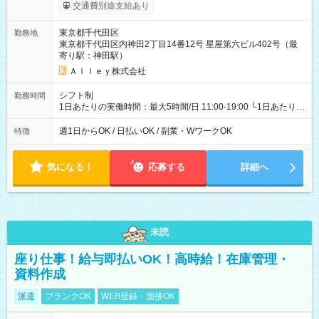
給与は本採用時と同じです。
交通費別途支給あり
東京都千代田区
勤務地
東京都千代田区内神田2丁目14番12号 星屋第六ビル402号（最
寄り駅：神田駅）
Ａｌｌｅｙ株式会社
シフト制
勤務時間
1日あたりの実働時間：最大5時間/日 11:00-19:00 └1日あたりの
実働時間：1-5時間 └上記の時間帯内であれば、いつでも勤務可
能！ └平日・土曜日の中で、お好きな曜日でご勤務いただけま
週1日からOK / 日払いOK / 副業・WワークOK
特徴
す！ 【シフト例】 ・11:00～14:00 ・16:30～19:00 ・13:00～
18:00 などのように、自由な働き方が可能なお仕事です！
気になる！
応募する
詳細へ
未読
座り仕事！給与即払いOK！高時給！在庫管理・
資料作成
派遣
ブランクOK
WEB登録・面接OK