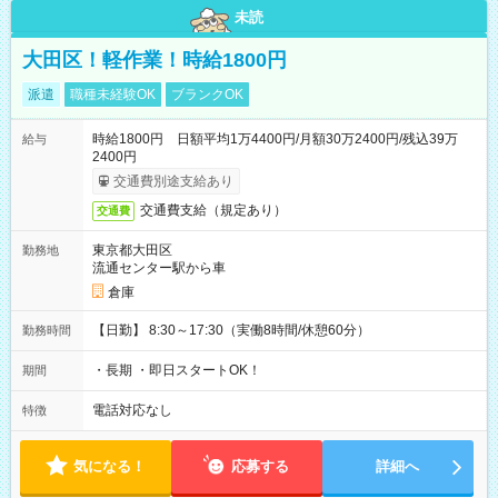
未読
大田区！軽作業！時給1800円
派遣
職種未経験OK
ブランクOK
時給1800円 日額平均1万4400円/月額30万2400円/残込39万
給与
2400円
交通費別途支給あり
交通費支給（規定あり）
交通費
東京都大田区
勤務地
流通センター駅から車
倉庫
【日勤】 8:30～17:30（実働8時間/休憩60分）
勤務時間
・長期 ・即日スタートOK！
期間
電話対応なし
特徴
気になる！
応募する
詳細へ