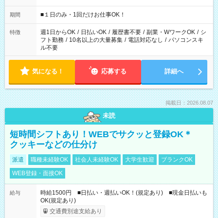
etc ★最短で3時間で5,120円のお仕事から 15時間で2万円近く稼
げるお仕事も！ ご希望のお時間に合わせてご紹介！ ※シフトは
■１日のみ・1回だけお仕事OK！
期間
現場によって異なります。 ※勿論、休憩時間はあるのでご安心
ください！
週1日からOK
/
日払いOK
/
履歴書不要
/
副業・WワークOK
/
シ
特徴
フト勤務
/
10名以上の大量募集
/
電話対応なし
/
パソコンスキ
ル不要
気になる！
応募する
詳細へ
掲載日：2026.08.07
未読
短時間シフトあり！WEBでサクッと登録OK＊
クッキーなどの仕分け
派遣
職種未経験OK
社会人未経験OK
大学生歓迎
ブランクOK
WEB登録・面接OK
時給1500円 ■日払い・週払いOK！(規定あり) ■現金日払いも
給与
OK(規定あり)
交通費別途支給あり