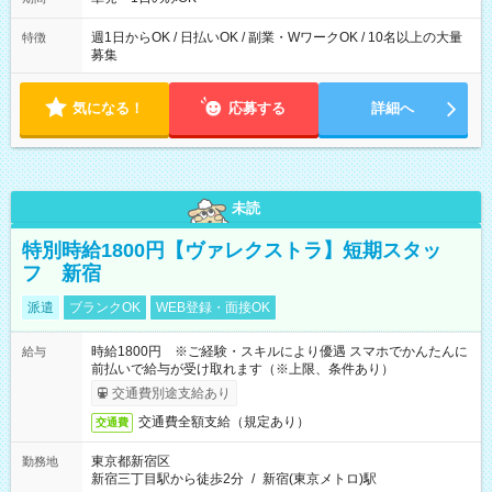
週1日からOK / 日払いOK / 副業・WワークOK / 10名以上の大量
特徴
募集
気になる！
応募する
詳細へ
未読
特別時給1800円【ヴァレクストラ】短期スタッ
フ 新宿
派遣
ブランクOK
WEB登録・面接OK
時給1800円 ※ご経験・スキルにより優遇 スマホでかんたんに
給与
前払いで給与が受け取れます（※上限、条件あり）
交通費別途支給あり
交通費全額支給（規定あり）
交通費
東京都新宿区
勤務地
新宿三丁目駅から徒歩2分
/
新宿(東京メトロ)駅