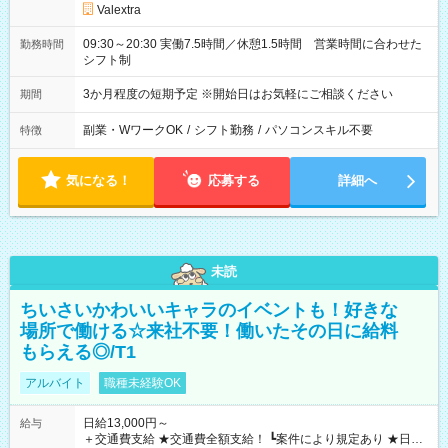
Valextra
09:30～20:30 実働7.5時間／休憩1.5時間 営業時間に合わせた
勤務時間
シフト制
3か月程度の短期予定 ※開始日はお気軽にご相談ください
期間
副業・WワークOK
/
シフト勤務
/
パソコンスキル不要
特徴
気になる！
応募する
詳細へ
未読
ちいさいかわいいキャラのイベントも！好きな
場所で働ける☆来社不要！働いたその日に給料
もらえる◎/T1
アルバイト
職種未経験OK
日給13,000円～
給与
＋交通費支給 ★交通費全額支給！ ┗案件により規定あり ★日払