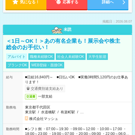
気になる！
応募する
詳細へ
掲載日：2026.08.07
未読
＜1日～OK！＞あの有名企業も！展示会や株主
総会のお手伝い！
アルバイト
職種未経験OK
社会人未経験OK
大学生歓迎
ブランクOK
WEB登録・面接OK
■日給16,840円～ ■日払いOK ■実働3時間5,120円のお仕事あ
給与
ります！
交通費別途支給あり
一部支給
交通費
東京都千代田区
勤務地
東京駅
/
水道橋駅
/
有楽町駅
/
…
株式会社マッシュ
■シフト例 ・07:00～19:30 ・09:00～12:00 ・10:00～17:00 ・
勤務時間
18:00～23:00 ・19:00～07:00 ・20:00～09:00 ・22:00～06:00