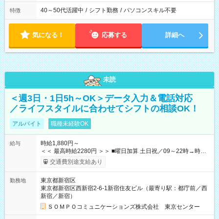
40～50代活躍中
/
シフト勤務
/
パソコンスキル不要
特徴
気になる！
応募する
詳細へ
未読
＜週3日・1日5h～OK＞データ入力＆電話対応
／ライフスタイルに合わせてシフトの相談OK！
アルバイト
職種未経験OK
時給1,880円～
給与
＜＜ 最高時給2280円 ＞＞ ■曜日加算 土日祝／09～22時→時給
＋400円 ■時間加算 月曜／09～12時→時給＋200円 月曜／17～
交通費別途支給あり
22時→時給＋200円 金曜／17～22時→時給＋400円 ■導入研
修・OJT研修時： 時給1780円（各加算給無）
東京都新宿区
勤務地
━━━━━━━━━━━━━━━ ■月収例 ◎ロングシフト（週3日×実7h） [1]
東京都新宿区西新宿2-6-1新宿住友ビル（最寄り駅：都庁前／西
金曜日収：15160円×4日＝60640円 [2]土曜日収：15960円×5日
新宿／新宿）
＝79800円 [3]日曜日収：15960円×5日＝79800円 [1]＋[2]＋[3]＝
月収22万240円 ◎ショートシフト（週3日×実5h） [1]月曜日収：
ＳＯＭＰＯコミュニケーションズ株式会社 東京センター
10400円×4日＝41600円 [2]金曜日収：11400円×4日＝45600円