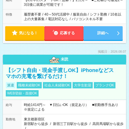
【8月中のスタートOK！急募！】2カ月～ ■ご応募から最短2～
期間
ね。 ※Wワーク希望の方へ 今ご覧のお仕事で希望する勤務時間
3日後に就業が可能です！
と、もう1つのお仕事の勤務時間。 合計で週40時間を超える場
合は応募できません。
履歴書不要
/
40～50代活躍中
/
服装自由
/
シフト勤務
/
10名以
特徴
上の大量募集
/
電話対応なし
/
パソコンスキル不要
気になる！
応募する
詳細へ
掲載日：2026.08.07
未読
【シフト自由・現金手渡しOK】iPhoneなどス
マホの充電を繋げるだけ！
派遣
職種未経験OK
社会人未経験OK
大学生歓迎
ブランクOK
WEB登録・面接OK
時給1414円～ ▼日払いOK（規定あり） ■初勤務手当あり
給与
※規定による
東京都新宿区
勤務地
新宿駅から徒歩
/
新宿三丁目駅から徒歩
/
高田馬場駅から徒歩
/
…