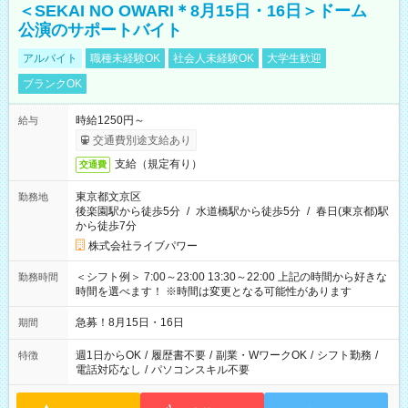
＜SEKAI NO OWARI＊8月15日・16日＞ドーム
公演のサポートバイト
アルバイト
職種未経験OK
社会人未経験OK
大学生歓迎
ブランクOK
時給1250円～
給与
交通費別途支給あり
支給（規定有り）
交通費
東京都文京区
勤務地
後楽園駅から徒歩5分
/
水道橋駅から徒歩5分
/
春日(東京都)駅
から徒歩7分
株式会社ライブパワー
＜シフト例＞ 7:00～23:00 13:30～22:00 上記の時間から好きな
勤務時間
時間を選べます！ ※時間は変更となる可能性があります
急募！8月15日・16日
期間
週1日からOK
/
履歴書不要
/
副業・WワークOK
/
シフト勤務
/
特徴
電話対応なし
/
パソコンスキル不要