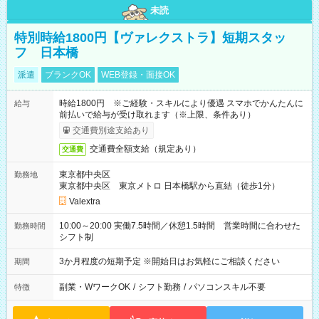
未読
特別時給1800円【ヴァレクストラ】短期スタッ
フ 日本橋
派遣
ブランクOK
WEB登録・面接OK
時給1800円 ※ご経験・スキルにより優遇 スマホでかんたんに
給与
前払いで給与が受け取れます（※上限、条件あり）
交通費別途支給あり
交通費全額支給（規定あり）
交通費
東京都中央区
勤務地
東京都中央区 東京メトロ 日本橋駅から直結（徒歩1分）
Valextra
10:00～20:00 実働7.5時間／休憩1.5時間 営業時間に合わせた
勤務時間
シフト制
3か月程度の短期予定 ※開始日はお気軽にご相談ください
期間
副業・WワークOK
/
シフト勤務
/
パソコンスキル不要
特徴