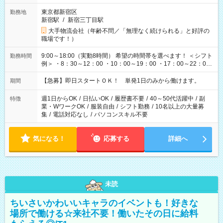
東京都新宿区
勤務地
新宿駅
/
新宿三丁目駅
大手物流会社（年齢不問／「無理なく続けられる」と好評の
職場です！）
9:00～18:00（実動8時間） 希望の時間帯を選べます！ ＜シフト
勤務時間
例＞ ・8：30～12：00 ・10：00～19：00 ・17：00～22：00
・13：00～22：00 ・22：00～翌6：00 など
【急募】即日スタートＯＫ！ 単発1日のみから働けます。
期間
週1日からOK
/
日払いOK
/
履歴書不要
/
40～50代活躍中
/
副
特徴
業・WワークOK
/
服装自由
/
シフト勤務
/
10名以上の大量募
集
/
電話対応なし
/
パソコンスキル不要
気になる！
応募する
詳細へ
未読
ちいさいかわいいキャラのイベントも！好きな
場所で働ける☆来社不要！働いたその日に給料