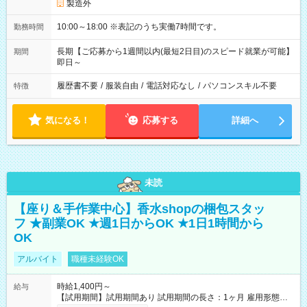
製造外
10:00～18:00 ※表記のうち実働7時間です。
勤務時間
長期【ご応募から1週間以内(最短2日目)のスピード就業が可能】
期間
即日～
履歴書不要
/
服装自由
/
電話対応なし
/
パソコンスキル不要
特徴
気になる！
応募する
詳細へ
未読
【座り＆手作業中心】香水shopの梱包スタッ
フ ★副業OK ★週1日からOK ★1日1時間から
OK
アルバイト
職種未経験OK
時給1,400円～
給与
【試用期間】試用期間あり 試用期間の長さ：1ヶ月 雇用形態、