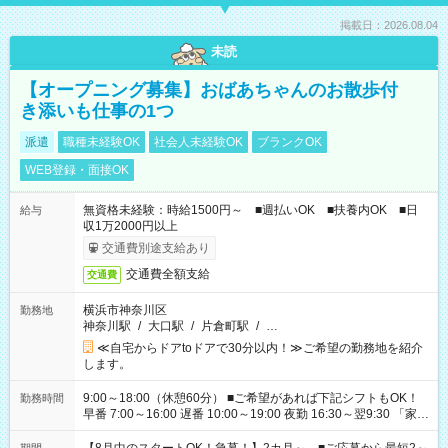
掲載日：2026.08.04
未読
【オープニング募集】おばあちゃんのお散歩付
き添いも仕事の1つ
派遣
職種未経験OK
社会人未経験OK
ブランクOK
WEB登録・面接OK
無資格未経験：時給1500円～ ■週払いOK ■扶養内OK ■日
給与
収1万2000円以上
交通費別途支給あり
交通費全額支給
交通費
横浜市神奈川区
勤務地
神奈川駅
/
大口駅
/
片倉町駅
/
…
≪自宅からドアtoドアで30分以内！≫ご希望の勤務地を紹介
します。
9:00～18:00（休憩60分） ■ご希望があれば下記シフトもOK！
勤務時間
早番 7:00～16:00 遅番 10:00～19:00 夜勤 16:30～翌9:30 「家族
と休みを合わせたい」 「余裕を持って夕飯の準備がしたい」
「できれば残業はしたくない」 など、ご希望を教えてください