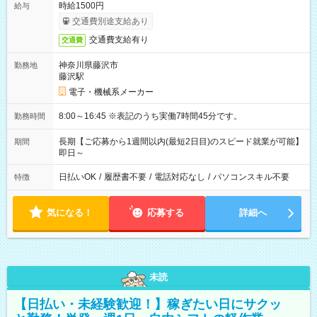
時給1500円
給与
交通費別途支給あり
交通費支給有り
交通費
神奈川県藤沢市
勤務地
藤沢駅
電子・機械系メーカー
8:00～16:45 ※表記のうち実働7時間45分です。
勤務時間
長期【ご応募から1週間以内(最短2日目)のスピード就業が可能】
期間
即日～
日払いOK
/
履歴書不要
/
電話対応なし
/
パソコンスキル不要
特徴
気になる！
応募する
詳細へ
未読
【日払い・未経験歓迎！】稼ぎたい日にサクッ