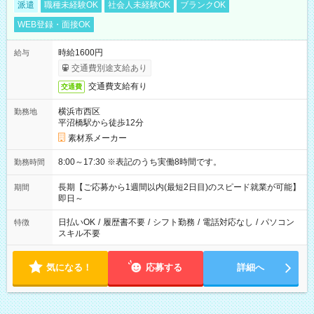
派遣
職種未経験OK
社会人未経験OK
ブランクOK
WEB登録・面接OK
時給1600円
給与
交通費別途支給あり
交通費支給有り
交通費
横浜市西区
勤務地
平沼橋駅から徒歩12分
素材系メーカー
8:00～17:30 ※表記のうち実働8時間です。
勤務時間
長期【ご応募から1週間以内(最短2日目)のスピード就業が可能】
期間
即日～
日払いOK
/
履歴書不要
/
シフト勤務
/
電話対応なし
/
パソコン
特徴
スキル不要
気になる！
応募する
詳細へ