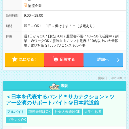
物流企業
9:00～18:00
勤務時間
即日～OK！ 1日～働けます＾＾（規定あり）
期間
週1日からOK
/
日払いOK
/
履歴書不要
/
40～50代活躍中
/
副
特徴
業・WワークOK
/
服装自由
/
シフト勤務
/
10名以上の大量募
集
/
電話対応なし
/
パソコンスキル不要
気になる！
応募する
詳細へ
掲載日：2026.08.03
未読
＜日本を代表するバンド＊サカナクション＞ツ
アー公演のサポートバイト＠日本武道館
アルバイト
職種未経験OK
社会人未経験OK
大学生歓迎
ブランクOK