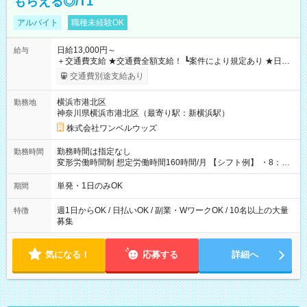
もらえる◎/T1
アルバイト
職種未経験OK
日給13,000円～
給与
＋交通費支給 ★交通費全額支給！ ┗案件により規定あり ★日払
いOK！（規定あり） ┗働いたその日に現金GET♪ お仕事後はコ
交通費別途支給あり
ンビニATMから 日払い分を引き落とせます！ 【試用期間】試
用期間なし
横浜市港北区
勤務地
神奈川県横浜市港北区（最寄り駅：新横浜駅）
株式会社ワンベルウッズ
勤務時間は指定なし
勤務時間
変形労働時間制 想定労働時間160時間/月 【シフト例】 ・8：00
～21：00
単発・1日のみOK
期間
週1日からOK / 日払いOK / 副業・WワークOK / 10名以上の大量
特徴
募集
気になる！
応募する
詳細へ