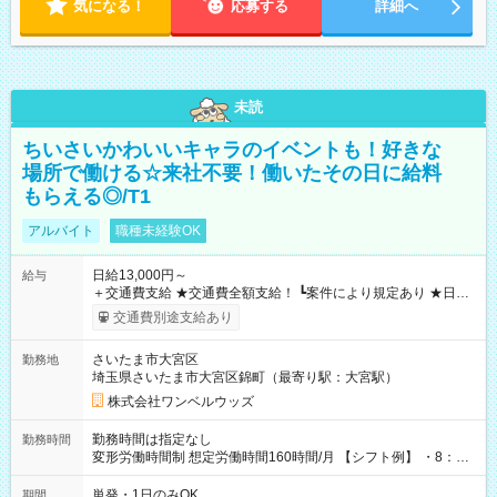
気になる！
応募する
詳細へ
未読
ちいさいかわいいキャラのイベントも！好きな
場所で働ける☆来社不要！働いたその日に給料
もらえる◎/T1
アルバイト
職種未経験OK
日給13,000円～
給与
＋交通費支給 ★交通費全額支給！ ┗案件により規定あり ★日払
いOK！（規定あり） ┗働いたその日に現金GET♪ お仕事後はコ
交通費別途支給あり
ンビニATMから 日払い分を引き落とせます！ 【試用期間】試
用期間なし
さいたま市大宮区
勤務地
埼玉県さいたま市大宮区錦町（最寄り駅：大宮駅）
株式会社ワンベルウッズ
勤務時間は指定なし
勤務時間
変形労働時間制 想定労働時間160時間/月 【シフト例】 ・8：00
～21：00
単発・1日のみOK
期間