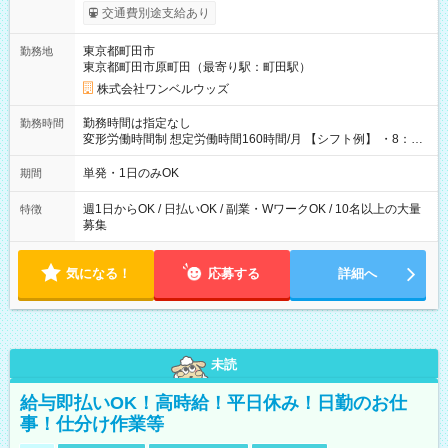
いOK！（規定あり） ┗働いたその日に現金GET♪ お仕事後はコ
交通費別途支給あり
ンビニATMから 日払い分を引き落とせます！ 【試用期間】試
用期間なし
東京都町田市
勤務地
東京都町田市原町田（最寄り駅：町田駅）
株式会社ワンベルウッズ
勤務時間は指定なし
勤務時間
変形労働時間制 想定労働時間160時間/月 【シフト例】 ・8：00
～21：00
単発・1日のみOK
期間
週1日からOK / 日払いOK / 副業・WワークOK / 10名以上の大量
特徴
募集
気になる！
応募する
詳細へ
未読
給与即払いOK！高時給！平日休み！日勤のお仕
事！仕分け作業等