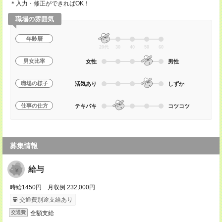
＊入力・修正ができればOK！
職場の雰囲気
年齢層
20代
30
40
50
60
男女比率
女性
男性
職場の様子
活気あり
しずか
仕事の仕方
テキパキ
コツコツ
募集情報
給与
時給1450円 月収例 232,000円
交通費別途支給あり
全額支給
交通費