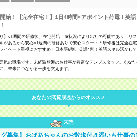
開始！【完全在宅！】1日4時間×アポイント荷電！英
！
り】○1週間の研修後、在宅開始 ※状況により出社の可能性あり リ
ルがあるから安心○1週間の研修ありで安心スタート＊研修後は完全在宅＊
ライベート重視におすすめ！日本語6割、英語4割！英語スキル活かし
囲気の職場です。未経験歓迎のお仕事が豊富なテンプスタッフ。あなた
に、未来につながる一歩を支えます。
あなたの閲覧履歴からのオススメ
未読
グ募集】おばあちゃんのお散歩付き添いも仕事の