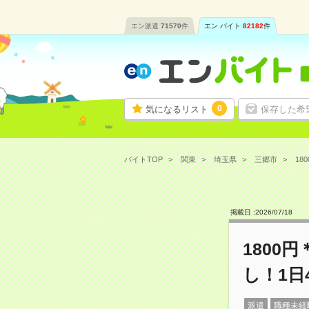
エン派遣
71570
件
エン バイト
82182
件
0
気になるリスト
保存した希
バイトTOP
関東
埼玉県
三郷市
18
掲載日 :
2026
/
07
/
18
1800
し！1日
派遣
職種未経