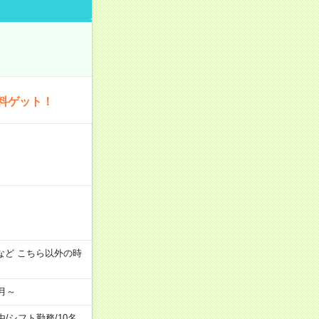
料ゲット！
:00 など こちら以外の時
月～
由
/
シフト勤務
/
10名