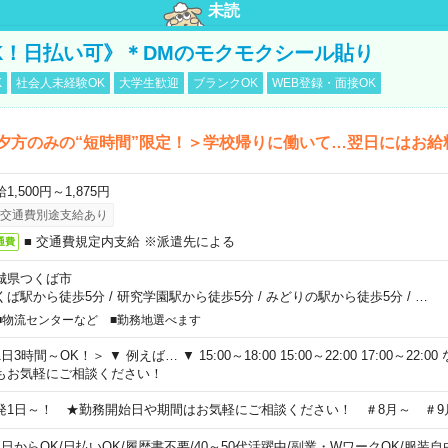
未読
K！日払い可》＊DMのモクモクシール貼り
K
社会人未経験OK
大学生歓迎
ブランクOK
WEB登録・面接OK
夕方のみの“短時間”限定！＞学校帰りに働いて…翌日にはお給
1,500円～1,875円
交通費別途支給あり
■ 交通費規定内支給 ※派遣先による
通費
城県つくば市
くば駅から徒歩5分
/
研究学園駅から徒歩5分
/
みどりの駅から徒歩5分
/
…
■物流センターなど ■勤務地選べます
日3時間～OK！＞ ▼ 例えば… ▼ 15:00～18:00 15:00～22:00 17:00～22
もお気軽にご相談ください！
発1日～！ ★勤務開始日や期間はお気軽にご相談ください！ ＃8月～ ＃9
1日からOK
/
日払いOK
/
履歴書不要
/
40～50代活躍中
/
副業・WワークOK
/
服装自