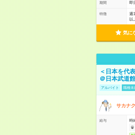
即
期間
週
特徴
以
気に
＜日本を代
＠日本武道
アルバイト
職種未
サカナク
時
給与