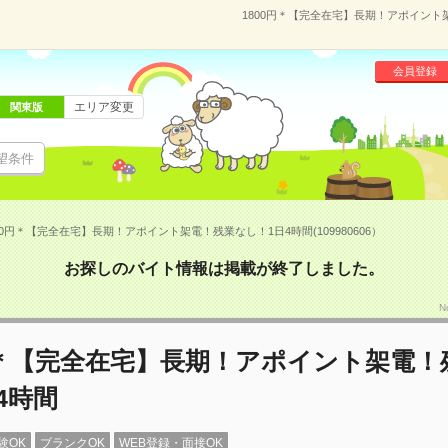
1800円＊【完全在宅】長期！アポイント架
会員登録
エリア変更
関東版
望条件
00円＊【完全在宅】長期！アポイント架電！残業なし！1日4時間(109980606）
お探しのバイト情報は掲載が終了しました。
N
円＊【完全在宅】長期！アポイント架電！
4時間
験OK
ブランクOK
WEB登録・面接OK