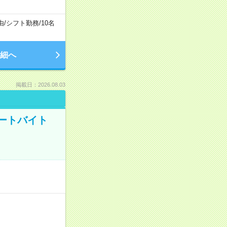
由
/
シフト勤務
/
10名
細へ
掲載日：2026.08.03
ートバイト