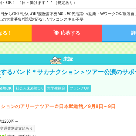
日～OK！ 1日～働けます＾＾（規定あり）
1日からOK
/
日払いOK
/
履歴書不要
/
40～50代活躍中
/
副業・WワークOK
/
服装自
上の大量募集
/
電話対応なし
/
パソコンスキル不要
なる！
応募する
詳
未読
表するバンド＊サカナクション＞ツアー公演のサポ
館
経験OK
社会人未経験OK
大学生歓迎
ブランクOK
ションのアリーナツアー＠日本武道館／9月8日～9日
給1250円～
交通費別途支給あり