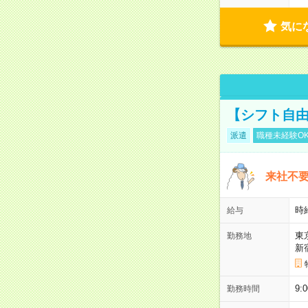
気に
【シフト自由
派遣
職種未経験O
来社不要
時
給与
東
勤務地
新
9:
勤務時間