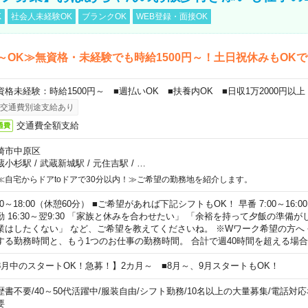
K
社会人未経験OK
ブランクOK
WEB登録・面接OK
～OK≫無資格・未経験でも時給1500円～！土日祝休みもOK
資格未経験：時給1500円～ ■週払いOK ■扶養内OK ■日収1万2000円以上
交通費別途支給あり
交通費全額支給
通費
崎市中原区
蔵小杉駅
/
武蔵新城駅
/
元住吉駅
/
…
≪自宅からドアtoドアで30分以内！≫ご希望の勤務地を紹介します。
00～18:00（休憩60分） ■ご希望があれば下記シフトもOK！ 早番 7:00～16:00 遅
勤 16:30～翌9:30 「家族と休みを合わせたい」 「余裕を持って夕飯の準備
業はしたくない」 など、ご希望を教えてくださいね。 ※Wワーク希望の方へ
する勤務時間と、もう1つのお仕事の勤務時間。 合計で週40時間を超える場
8月中のスタートOK！急募！】2カ月～ ■8月～、9月スタートもOK！
歴書不要
/
40～50代活躍中
/
服装自由
/
シフト勤務
/
10名以上の大量募集
/
電話対応
要