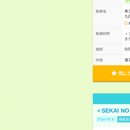
交
東
勤務地
九
＜シ
勤務時間
き
9
期間
週
特徴
気に
＜SEKAI 
アルバイト
職種未