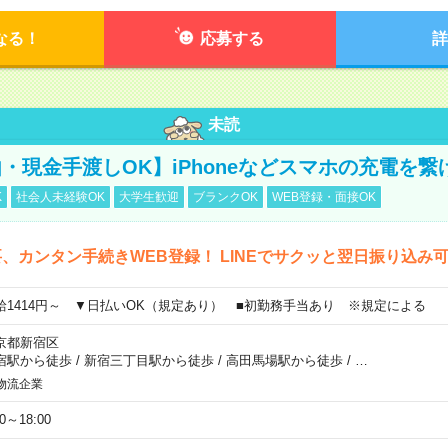
なる！
応募する
詳
未読
・現金手渡しOK】iPhoneなどスマホの充電を繋
K
社会人未経験OK
大学生歓迎
ブランクOK
WEB登録・面接OK
、カンタン手続きWEB登録！ LINEでサクッと翌日振り込み
給1414円～ ▼日払いOK（規定あり） ■初勤務手当あり ※規定による
京都新宿区
宿駅から徒歩
/
新宿三丁目駅から徒歩
/
高田馬場駅から徒歩
/
…
物流企業
00～18:00