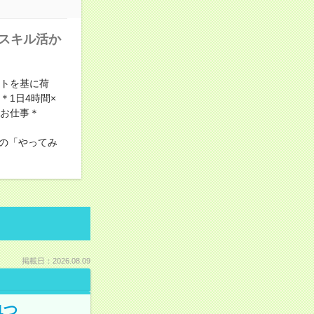
語スキル活か
ストを基に荷
1日4時間×
てお仕事＊
の「やってみ
掲載日：2026.08.09
1つ