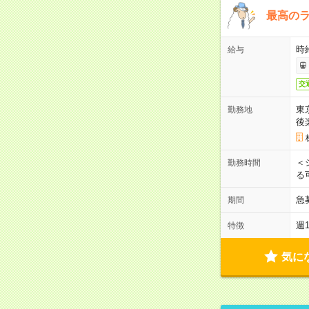
最高のラ
時
給与
交
東
勤務地
後
＜
勤務時間
る
急
期間
週
特徴
気に