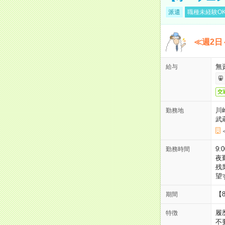
派遣
職種未経験O
≪週2日
無
給与
交
川
勤務地
武
9:
勤務時間
夜
残
望
【
期間
履
特徴
不