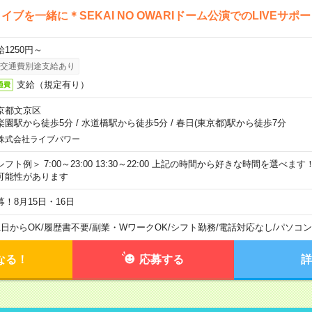
イブを一緒に＊SEKAI NO OWARIドーム公演でのLIVEサポ
給1250円～
交通費別途支給あり
支給（規定有り）
通費
京都文京区
楽園駅から徒歩5分
/
水道橋駅から徒歩5分
/
春日(東京都)駅から徒歩7分
株式会社ライブパワー
シフト例＞ 7:00～23:00 13:30～22:00 上記の時間から好きな時間を選べま
可能性があります
募！8月15日・16日
1日からOK
/
履歴書不要
/
副業・WワークOK
/
シフト勤務
/
電話対応なし
/
パソコン
なる！
応募する
詳