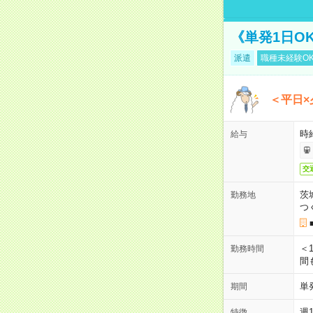
《単発1日O
派遣
職種未経験O
＜平日×
時給
給与
交
茨
勤務地
つ
＜1
勤務時間
間
単
期間
週
特徴