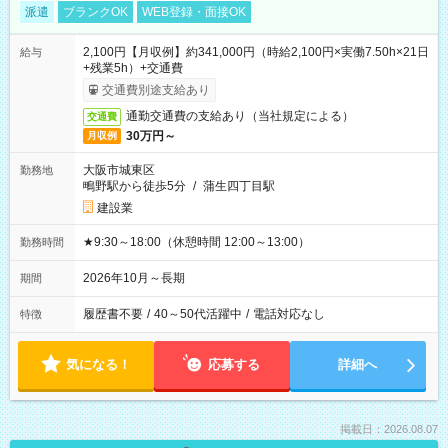
派遣
ブランクOK
WEB登録・面接OK
2,100円【月収例】約341,000円（時給2,100円×実働7.50h×21日
給与
+残業5h）+交通費
交通費別途支給あり
通勤交通費の支給あり（当社規定による）
交通費
30万円～
月収例
大阪市城東区
勤務地
鴫野駅から徒歩5分
/
蒲生四丁目駅
建設業
★9:30～18:00（休憩時間 12:00～13:00）
勤務時間
2026年10月～長期
期間
履歴書不要
/
40～50代活躍中
/
電話対応なし
特徴
気になる！
応募する
詳細へ
掲載日：2026.08.07