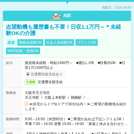
掲載日：2026.08.09
未読
志望動機も履歴書も不要！日収1.1万円～＊未経
験OKの介護
派遣
職種未経験OK
社会人未経験OK
ブランクOK
WEB登録・面接OK
無資格未経験：時給1400円～ ■週払いOK ■扶養内OK ■日
給与
収1万1200円以上
交通費別途支給あり
交通費全額支給
交通費
大阪市天王寺区
勤務地
天王寺駅
/
大阪上本町駅
/
鶴橋駅
/
…
≪自宅からドアtoドアで30分以内！≫ご希望の勤務地を紹介
します。
9:00～18:00（休憩60分） ■ご希望があれば下記シフトもOK！
勤務時間
早番 7:00～16:00 遅番 10:00～19:00 「家族と休みを合わせた
い」 「余裕を持って夕飯の準備がしたい」 「できれば残業はし
たくない」 など、ご希望を教えてくださいね。 ※Wワーク希望