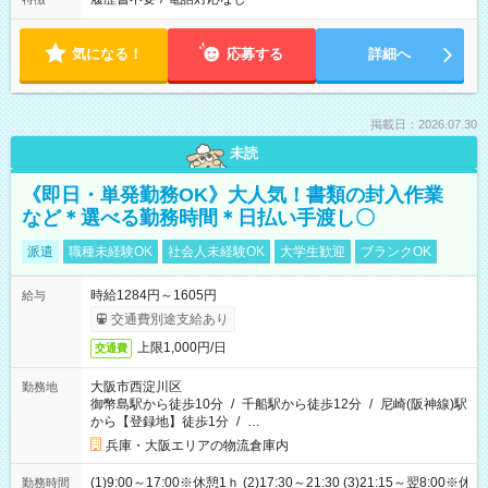
気になる！
応募する
詳細へ
掲載日：2026.07.30
未読
《即日・単発勤務OK》大人気！書類の封入作業
など＊選べる勤務時間＊日払い手渡し〇
派遣
職種未経験OK
社会人未経験OK
大学生歓迎
ブランクOK
時給1284円～1605円
給与
交通費別途支給あり
上限1,000円/日
交通費
大阪市西淀川区
勤務地
御幣島駅から徒歩10分
/
千船駅から徒歩12分
/
尼崎(阪神線)駅
から【登録地】徒歩1分
/
…
兵庫・大阪エリアの物流倉庫内
(1)9:00～17:00※休憩1ｈ (2)17:30～21:30 (3)21:15～翌8:00※休
勤務時間