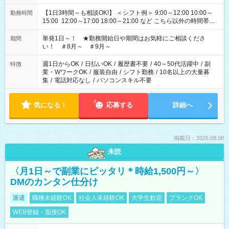
【1日3時間～も相談OK!】 ＜シフト例＞ 9:00～12:00 10:00～
勤務時間
15:00 12:00～17:00 18:00～21:00 など こちら以外の時間帯も
お気軽にご相談ください！
単発1日～！ ★勤務開始日や期間はお気軽にご相談くださ
期間
い！ ＃8月～ ＃9月～
週1日からOK
/
日払いOK
/
履歴書不要
/
40～50代活躍中
/
副
特徴
業・WワークOK
/
服装自由
/
シフト勤務
/
10名以上の大量募
集
/
電話対応なし
/
パソコンスキル不要
気になる！
応募する
詳細へ
掲載日：2026.08.08
未読
〈月1日～で副業にピッタリ＊時給1,500円～〉
DMのカンタン仕分け
派遣
職種未経験OK
社会人未経験OK
大学生歓迎
ブランクOK
WEB登録・面接OK