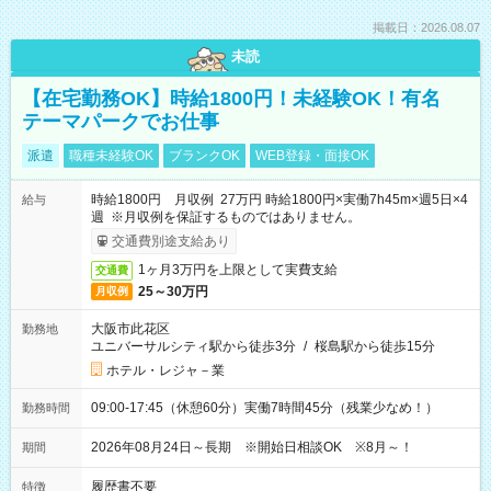
掲載日：2026.08.07
未読
【在宅勤務OK】時給1800円！未経験OK！有名
テーマパークでお仕事
派遣
職種未経験OK
ブランクOK
WEB登録・面接OK
時給1800円 月収例 27万円 時給1800円×実働7h45m×週5日×4
給与
週 ※月収例を保証するものではありません。
交通費別途支給あり
1ヶ月3万円を上限として実費支給
交通費
25～30万円
月収例
大阪市此花区
勤務地
ユニバーサルシティ駅から徒歩3分
/
桜島駅から徒歩15分
ホテル・レジャ－業
09:00-17:45（休憩60分）実働7時間45分（残業少なめ！）
勤務時間
2026年08月24日～長期 ※開始日相談OK ※8月～！
期間
履歴書不要
特徴