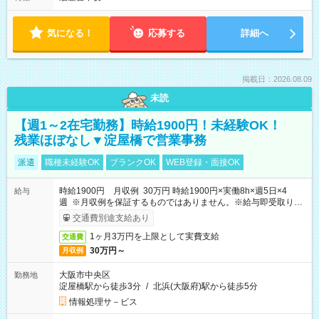
気になる！
応募する
詳細へ
掲載日：2026.08.09
未読
【週1～2在宅勤務】時給1900円！未経験OK！
残業ほぼなし▼淀屋橋で営業事務
派遣
職種未経験OK
ブランクOK
WEB登録・面接OK
時給1900円 月収例 30万円 時給1900円×実働8h×週5日×4
給与
週 ※月収例を保証するものではありません。※給与即受取りサ
ービス利用可（利用条件有）
交通費別途支給あり
1ヶ月3万円を上限として実費支給
交通費
30万円～
月収例
大阪市中央区
勤務地
淀屋橋駅から徒歩3分
/
北浜(大阪府)駅から徒歩5分
情報処理サ－ビス