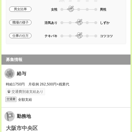
20代
30
40
50
60
男女比率
女性
男性
職場の様子
活気あり
しずか
仕事の仕方
テキパキ
コツコツ
募集情報
給与
時給1750円 月収例 262,500円+残業代
交通費別途支給あり
全額支給
交通費
勤務地
大阪市中央区