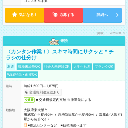
コンスキル不要
気になる！
応募する
詳細へ
掲載日：2026.08.09
未読
〈カンタン作業！〉スキマ時間にサクッと＊チ
ラシの仕分け
派遣
職種未経験OK
社会人未経験OK
大学生歓迎
ブランクOK
WEB登録・面接OK
時給1,500円～1,875円
給与
交通費別途支給あり
■ 交通費規定内支給 ※派遣先による
交通費
大阪府東大阪市
勤務地
布施駅から徒歩5分
/
鴻池新田駅から徒歩5分
/
瓢箪山(大阪府)
駅から徒歩5分
/
…
■物流センターなど ■勤務地選べます