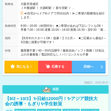
大阪市浪速区
勤務地
ＪＲ難波駅
/
大国町駅
/
新今宮駅
/
…
≪自宅からドアtoドアで30分以内！≫ご希望の勤務地を紹介
します。
9:00～18:00（休憩60分） ■ご希望があれば下記シフトもOK！
勤務時間
早番 7:00～16:00 遅番 10:00～19:00 夜勤 16:30～翌9:30 「家族
と休みを合わせたい」 「余裕を持って夕飯の準備がしたい」
「できれば残業はしたくない」 など、ご希望を教えてください
【8月中のスタートOK！急募！】2カ月～ ■ご応募から最短2～
期間
ね。 ※Wワーク希望の方へ 今ご覧のお仕事で希望する勤務時間
3日後に就業が可能です！
と、もう1つのお仕事の勤務時間。 合計で週40時間を超える場
合は応募できません。
履歴書不要
/
40～50代活躍中
/
服装自由
/
シフト勤務
/
10名以
特徴
上の大量募集
/
電話対応なし
/
パソコンスキル不要
気になる！
応募する
詳細へ
掲載日：2026.08.07
未読
【9/2～10/3】✨日給12000円！✨アジア競技大
会の誘導・もぎり✨学生歓迎