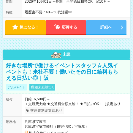
2026年10月01日～長期 ※開始日相談OK ※10月～
期間
履歴書不要
/
40～50代活躍中
特徴
気になる！
応募する
詳細へ
未読
好きな場所で働けるイベントスタッフ☆人気イ
ベントも！来社不要！働いたその日に給料もら
える日払い◎｜阪
アルバイト
職種未経験OK
日給16,500円～
給与
＋交通費支給 ★交通費全額支給！ ★日払いOK！（規定あり） ┗
働いたその日に現金GET♪ お仕事後はコンビニATMから 日払
交通費別途支給あり
い分を引き落とせます！ 【試用期間】試用期間なし
兵庫県宝塚市
勤務地
兵庫県宝塚市栄町（最寄り駅：宝塚駅）