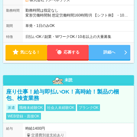
株式会社ワンベルウッズ
勤務時間は指定なし
勤務時間
変形労働時間制 想定労働時間160時間/月 【シフト例】 ・10：
00～20：00
単発・1日のみOK
期間
日払いOK / 副業・WワークOK / 10名以上の大量募集
特徴
気になる！
応募する
詳細へ
未読
座り仕事！給与即払いOK！高時給！製品の梱
包、検査業務
派遣
職種未経験OK
社会人未経験OK
ブランクOK
WEB登録・面接OK
時給1400円
給与
交通費別途支給あり