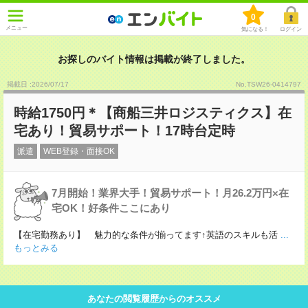
0
メニュー
気になる！
ログイン
お探しのバイト情報は掲載が終了しました。
掲載日 :2026
/
07
/
17
No.TSW26-0414797
時給1750円＊【商船三井ロジスティクス】在
宅あり！貿易サポート！17時台定時
派遣
WEB登録・面接OK
7月開始！業界大手！貿易サポート！月26.2万円×在
宅OK！好条件ここにあり
【在宅勤務あり】 魅力的な条件が揃ってます↑英語のスキルも活
...
もっとみる
あなたの閲覧履歴からのオススメ