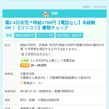
掲載日：2026.08.07
未読
週2-4日在宅＊時給1700円【電話なし】未経験
OK！【コツコツ】書類チェック
派遣
職種未経験OK
ブランクOK
WEB登録・面接OK
時給1700円 月収例 26万円 時給1700円×実働7h45m×週5日×4
給与
週 ※月収例を保証するものではありません。
交通費別途支給あり
1ヶ月3万円を上限として実費支給
交通費
25～30万円
月収例
大阪市北区
勤務地
大阪駅から徒歩2分
/
大阪梅田(阪急線)駅から徒歩2分
医薬品メ－カ－
08:30-17:15（休憩60分）実働7時間45分
勤務時間
即日～長期 ※開始日相談OK
期間
履歴書不要
/
電話対応なし
特徴