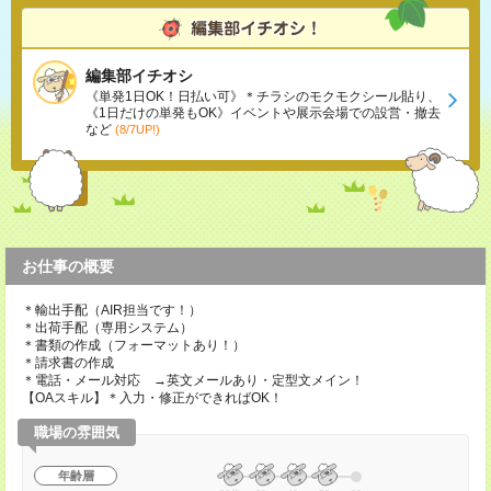
編集部イチオシ
《単発1日OK！日払い可》＊チラシのモクモクシール貼り、
《1日だけの単発もOK》イベントや展示会場での設営・撤去
など
(8/7UP!)
お仕事の概要
＊輸出手配（AIR担当です！）
＊出荷手配（専用システム）
＊書類の作成（フォーマットあり！）
＊請求書の作成
＊電話・メール対応 →英文メールあり・定型文メイン！
【OAスキル】＊入力・修正ができればOK！
職場の雰囲気
年齢層