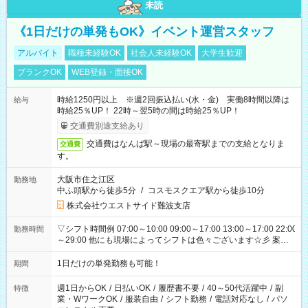
未読
《1日だけの単発もOK》イベント運営スタッフ
アルバイト
職種未経験OK
社会人未経験OK
大学生歓迎
ブランクOK
WEB登録・面接OK
時給1250円以上 ※週2回振込払い(水・金) 実働8時間以降は
給与
時給25％UP！ 22時～翌5時の間は時給25％UP！
交通費別途支給あり
交通費はなんば駅～現場の最寄駅までの支給となりま
交通費
す。
大阪市住之江区
勤務地
中ふ頭駅から徒歩5分
/
コスモスクエア駅から徒歩10分
株式会社ウエストサイド難波支店
▽シフト時間例 07:00～10:00 09:00～17:00 13:00～17:00 22:00
勤務時間
～29:00 他にも現場によってシフトは色々ございます☆彡 案件
次第では午前中で終わるお仕事も...！
1日だけの単発勤務も可能！
期間
週1日からOK
/
日払いOK
/
履歴書不要
/
40～50代活躍中
/
副
特徴
業・WワークOK
/
服装自由
/
シフト勤務
/
電話対応なし
/
パソ