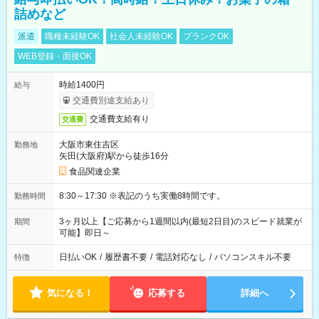
詰めなど
派遣
職種未経験OK
社会人未経験OK
ブランクOK
WEB登録・面接OK
時給1400円
給与
交通費別途支給あり
交通費支給有り
交通費
大阪市東住吉区
勤務地
矢田(大阪府)駅から徒歩16分
食品関連企業
8:30～17:30 ※表記のうち実働8時間です。
勤務時間
3ヶ月以上【ご応募から1週間以内(最短2日目)のスピード就業が
期間
可能】即日～
日払いOK
/
履歴書不要
/
電話対応なし
/
パソコンスキル不要
特徴
気になる！
応募する
詳細へ