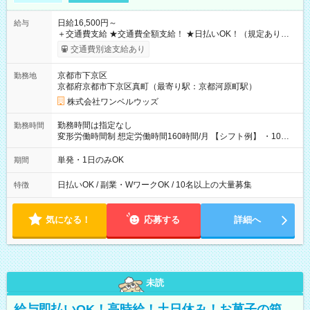
日給16,500円～
給与
＋交通費支給 ★交通費全額支給！ ★日払いOK！（規定あり） ┗
働いたその日に現金GET♪ お仕事後はコンビニATMから 日払
交通費別途支給あり
い分を引き落とせます！ 【試用期間】試用期間なし
京都市下京区
勤務地
京都府京都市下京区真町（最寄り駅：京都河原町駅）
株式会社ワンベルウッズ
勤務時間は指定なし
勤務時間
変形労働時間制 想定労働時間160時間/月 【シフト例】 ・10：
00～20：00
単発・1日のみOK
期間
日払いOK / 副業・WワークOK / 10名以上の大量募集
特徴
気になる！
応募する
詳細へ
未読
給与即払いOK！高時給！土日休み！お菓子の箱