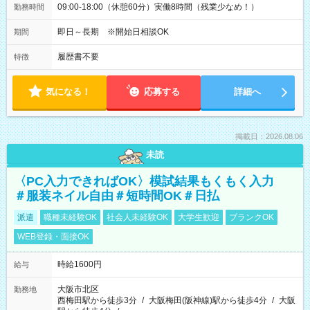
09:00-18:00（休憩60分）実働8時間（残業少なめ！）
勤務時間
即日～長期 ※開始日相談OK
期間
履歴書不要
特徴
気になる！
応募する
詳細へ
掲載日：2026.08.06
未読
〈PC入力できればOK〉模試結果もくもく入力
＃服装ネイル自由＃短時間OK＃日払
派遣
職種未経験OK
社会人未経験OK
大学生歓迎
ブランクOK
WEB登録・面接OK
時給1600円
給与
大阪市北区
勤務地
西梅田駅から徒歩3分
/
大阪梅田(阪神線)駅から徒歩4分
/
大阪