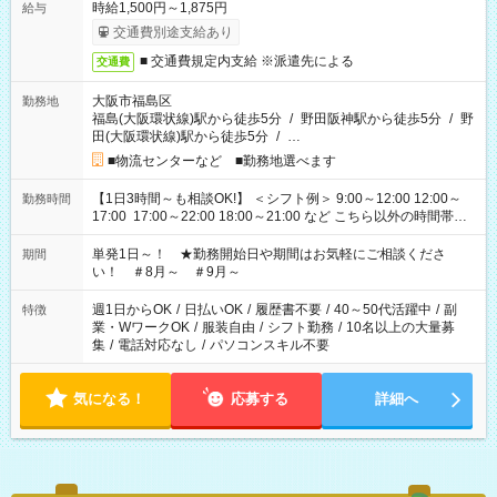
時給1,500円～1,875円
給与
交通費別途支給あり
■ 交通費規定内支給 ※派遣先による
交通費
大阪市福島区
勤務地
福島(大阪環状線)駅から徒歩5分
/
野田阪神駅から徒歩5分
/
野
田(大阪環状線)駅から徒歩5分
/
…
■物流センターなど ■勤務地選べます
【1日3時間～も相談OK!】 ＜シフト例＞ 9:00～12:00 12:00～
勤務時間
17:00 17:00～22:00 18:00～21:00 など こちら以外の時間帯も
お気軽にご相談ください！
単発1日～！ ★勤務開始日や期間はお気軽にご相談くださ
期間
い！ ＃8月～ ＃9月～
週1日からOK
/
日払いOK
/
履歴書不要
/
40～50代活躍中
/
副
特徴
業・WワークOK
/
服装自由
/
シフト勤務
/
10名以上の大量募
集
/
電話対応なし
/
パソコンスキル不要
気になる！
応募する
詳細へ