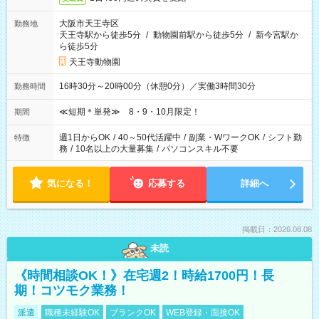
大阪市天王寺区
勤務地
天王寺駅から徒歩5分
/
動物園前駅から徒歩5分
/
新今宮駅か
ら徒歩5分
天王寺動物園
16時30分～20時00分（休憩0分）／実働3時間30分
勤務時間
≪短期＊単発≫ 8・9・10月限定！
期間
週1日からOK
/
40～50代活躍中
/
副業・WワークOK
/
シフト勤
特徴
務
/
10名以上の大量募集
/
パソコンスキル不要
気になる！
応募する
詳細へ
掲載日：2026.08.08
未読
《時間相談OK！》在宅週2！時給1700円！長
期！コツモク業務！
派遣
職種未経験OK
ブランクOK
WEB登録・面接OK