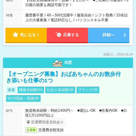
【現在も積極採用中！急募！】2カ月～ ■ご応募から最短2～3
期間
の方へ 今ご覧のお仕事で希望する勤務時間と、もう1つのお仕事
日後の就業も相談可能です！
の勤務時間。 合計で週40時間を超える場合は応募できません。
履歴書不要
/
40～50代活躍中
/
服装自由
/
シフト勤務
/
10名以
特徴
上の大量募集
/
電話対応なし
/
パソコンスキル不要
気になる！
応募する
詳細へ
掲載日：2026.08.09
未読
【オープニング募集】おばあちゃんのお散歩付
き添いも仕事の1つ
派遣
職種未経験OK
社会人未経験OK
ブランクOK
WEB登録・面接OK
無資格未経験：時給1400円～ ■週払いOK ■扶養内OK ■日
給与
収1万1200円以上
交通費別途支給あり
交通費全額支給
交通費