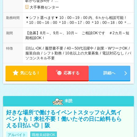
駅から徒歩4分
/
…
大手事務センター
▼シフト選べます▼ 10：00～19：00 内、6ｈから相談可能！
勤務時間
＊10：00～16：00 ＊10：00～17：00 ＊10：00～18：00 ＊
11：00～19：00 ＊12：00～19：00 ＊13：00～19：00
【急募】8月～、9月～、10月～ ご相談OKです ＃2カ月～短
期間
期相談OK！
日払いOK
/
履歴書不要
/
40～50代活躍中
/
副業・WワークOK
/
特徴
服装自由
/
シフト勤務
/
10名以上の大量募集
/
電話対応なし
/
パ
ソコンスキル不要
気になる！
応募する
詳細へ
未読
好きな場所で働けるイベントスタッフ☆人気イ
ベントも！来社不要！働いたその日に給料もら
える日払い◎｜阪
アルバイト
職種未経験OK