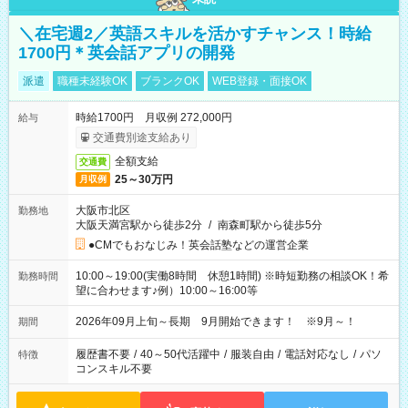
＼在宅週2／英語スキルを活かすチャンス！時給
1700円＊英会話アプリの開発
派遣
職種未経験OK
ブランクOK
WEB登録・面接OK
時給1700円 月収例 272,000円
給与
交通費別途支給あり
全額支給
交通費
25～30万円
月収例
大阪市北区
勤務地
大阪天満宮駅から徒歩2分
/
南森町駅から徒歩5分
●CMでもおなじみ！英会話塾などの運営企業
10:00～19:00(実働8時間 休憩1時間) ※時短勤務の相談OK！希
勤務時間
望に合わせます♪例）10:00～16:00等
2026年09月上旬～長期 9月開始できます！ ※9月～！
期間
履歴書不要
/
40～50代活躍中
/
服装自由
/
電話対応なし
/
パソ
特徴
コンスキル不要