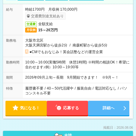
時給1700円 月収例 170,000円
給与
交通費別途支給あり
全額支給
交通費
15～20万円
月収例
大阪市北区
勤務地
大阪天満宮駅から徒歩2分
/
南森町駅から徒歩5分
●CMでもおなじみ！英会話塾などの運営企業
10:00～16:00(実働5時間 休憩1時間) ※時間の相談OK！希望に
勤務時間
合わせます♪例）10:00～19:00等
2026年09月上旬～長期 9月開始できます！ ※9月～！
期間
履歴書不要
/
40～50代活躍中
/
服装自由
/
電話対応なし
/
パソ
特徴
コンスキル不要
気になる！
応募する
詳細へ
掲載日：2026.08.06
未読