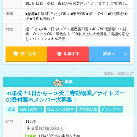
憩1ｈ 日勤・夕勤・夜勤からお選びいただけます！ ご希望に合
わせて働けるお仕事です(*^^*) 【その他選べる勤務時間】 8-17
時/9-17時/9-18時/10-18時/11-21時/18-22時/20-翌4時/21-翌5
■急募■ド短期1日だけOK☆ ■単発OK ■週1～OK！ ■短期勤務歓
期間
時/22-翌6時/0-翌8時 ご自身のご都合で選んで頂ける完全自由シ
迎 ■長期勤務歓迎
フト！
週1日からOK
/
日払いOK
/
履歴書不要
/
40～50代活躍中
/
副
特徴
業・WワークOK
/
服装自由
/
10名以上の大量募集
/
電話対応な
し
/
パソコンスキル不要
気になる！
応募する
詳細へ
掲載日：2026.08.07
未読
≪単発＊1日から～≫天王寺動物園／ナイトズー
の受付案内メンバー大募集！
派遣
職種未経験OK
社会人未経験OK
大学生歓迎
ブランクOK
1177円
給与
交通費別途支給あり
1日450円迄の実費を支給
交通費