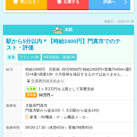
気になる！
応募する
詳細へ
掲載日：2026.07.30
未読
駅から5分以内＊【時給2400円】門真市でのテ
スト・評価
派遣
ブランクOK
WEB登録・面接OK
時給2400円 月収例 39万9000円 時給2400円×実働7h45m×週5
給与
日×4週+残業10h ※月収例を保証するものではありません。※給
与即受取りサービス利用可（利用条件有）
交通費別途支給あり
1ヶ月3万円を上限として実費支給
交通費
30万円～
月収例
大阪府門真市
勤務地
門真市駅から徒歩3分
/
大日駅から徒歩14分
家電・AV機器・ゲ－ム機器メ－カ－
09:00-17:30（休憩45分）実働7時間45分
勤務時間