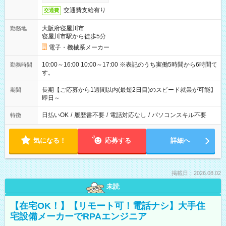
交通費支給有り
交通費
大阪府寝屋川市
勤務地
寝屋川市駅から徒歩5分
電子・機械系メーカー
10:00～16:00 10:00～17:00 ※表記のうち実働5時間から6時間で
勤務時間
す。
長期【ご応募から1週間以内(最短2日目)のスピード就業が可能】
期間
即日～
日払いOK
/
履歴書不要
/
電話対応なし
/
パソコンスキル不要
特徴
気になる！
応募する
詳細へ
掲載日：2026.08.02
未読
【在宅OK！】【リモート可！電話ナシ】大手住
宅設備メーカーでRPAエンジニア