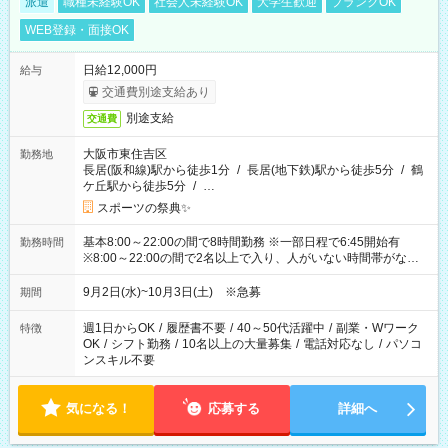
派遣
職種未経験OK
社会人未経験OK
大学生歓迎
ブランクOK
WEB登録・面接OK
日給12,000円
給与
交通費別途支給あり
別途支給
交通費
大阪市東住吉区
勤務地
長居(阪和線)駅から徒歩1分
/
長居(地下鉄)駅から徒歩5分
/
鶴
ケ丘駅から徒歩5分
/
…
スポーツの祭典✨
基本8:00～22:00の間で8時間勤務 ※一部日程で6:45開始有
勤務時間
※8:00～22:00の間で2名以上で入り、人がいない時間帯がない
ように相方と時間を分け合うイメージです
9月2日(水)~10月3日(土) ※急募
期間
週1日からOK
/
履歴書不要
/
40～50代活躍中
/
副業・Wワーク
特徴
OK
/
シフト勤務
/
10名以上の大量募集
/
電話対応なし
/
パソコ
ンスキル不要
気になる！
応募する
詳細へ