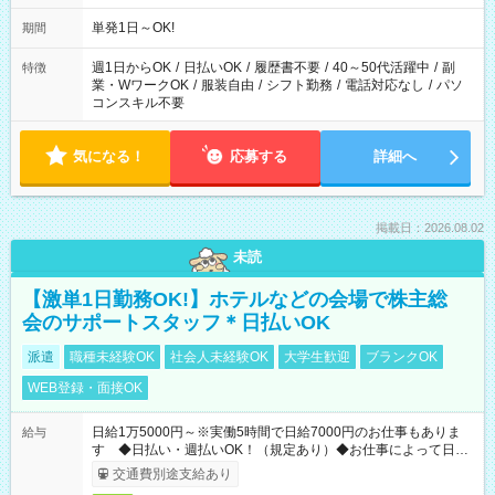
単発1日～OK!
期間
週1日からOK
/
日払いOK
/
履歴書不要
/
40～50代活躍中
/
副
特徴
業・WワークOK
/
服装自由
/
シフト勤務
/
電話対応なし
/
パソ
コンスキル不要
気になる！
応募する
詳細へ
掲載日：2026.08.02
未読
【激単1日勤務OK!】ホテルなどの会場で株主総
会のサポートスタッフ＊日払いOK
派遣
職種未経験OK
社会人未経験OK
大学生歓迎
ブランクOK
WEB登録・面接OK
日給1万5000円～※実働5時間で日給7000円のお仕事もありま
給与
す ◆日払い・週払いOK！（規定あり）◆お仕事によって日給
も異なります
交通費別途支給あり