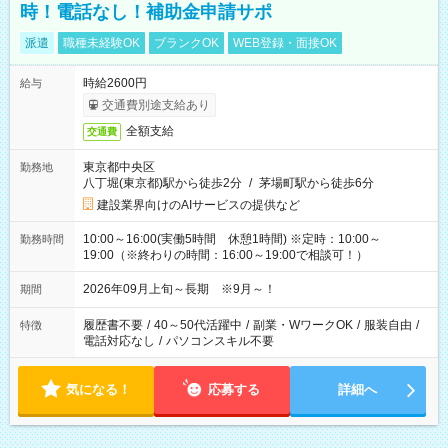
時！電話なし！補助金申請サポ
派遣
職種未経験OK
ブランクOK
WEB登録・面接OK
時給2600円
給与
交通費別途支給あり
全額支給
交通費
東京都中央区
勤務地
八丁堀(東京都)駅から徒歩2分
/
茅場町駅から徒歩6分
建設業界向けのAIサービスの提供など
10:00～16:00(実働5時間 休憩1時間) ※定時：10:00～
勤務時間
19:00（※終わりの時間：16:00～19:00で相談可！）
2026年09月上旬～長期 ※9月～！
期間
履歴書不要
/
40～50代活躍中
/
副業・WワークOK
/
服装自由
/
特徴
電話対応なし
/
パソコンスキル不要
気になる！
応募する
詳細へ