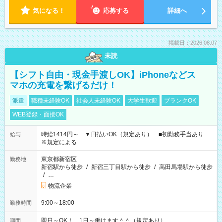
気になる！
応募する
詳細へ
掲載日：2026.08.07
未読
【シフト自由・現金手渡しOK】iPhoneなどス
マホの充電を繋げるだけ！
派遣
職種未経験OK
社会人未経験OK
大学生歓迎
ブランクOK
WEB登録・面接OK
時給1414円～ ▼日払いOK（規定あり） ■初勤務手当あり
給与
※規定による
東京都新宿区
勤務地
新宿駅から徒歩
/
新宿三丁目駅から徒歩
/
高田馬場駅から徒歩
/
…
物流企業
9:00～18:00
勤務時間
即日～OK！ 1日～働けます＾＾（規定あり）
期間