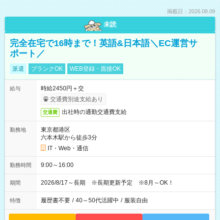
掲載日：2026.08.09
未読
完全在宅で16時まで！英語&日本語＼EC運営サ
ポート／
派遣
ブランクOK
WEB登録・面接OK
時給2450円＋交
給与
交通費別途支給あり
出社時の通勤交通費支給
交通費
東京都港区
勤務地
六本木駅から徒歩3分
IT・Web・通信
9:00～16:00
勤務時間
2026/8/17～長期 ※長期更新予定 ※8月～OK！
期間
履歴書不要
/
40～50代活躍中
/
服装自由
特徴