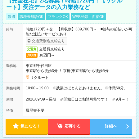
【完全在宅】2名募集！時給1720円！【リクル
ート】受注データの入力業務など
派遣
職種未経験OK
ブランクOK
WEB登録・面接OK
時給1720円＋交 【月収例】339,700円～ ■給与の前払いが可
給与
能な速払いサービスあり
交通費別途支給あり
交通費支給あり
交通費
30万円～
月収例
東京都千代田区
勤務地
東京駅から徒歩3分
/
京橋(東京都)駅から徒歩5分
リクルート
10:00～19:00 ※残業はほとんどありません。※休憩60分。
勤務時間
2026/09/09～長期 ※開始日はご相談可能です！ ※9月～！
期間
履歴書不要
特徴
気になる！
応募する
詳細へ