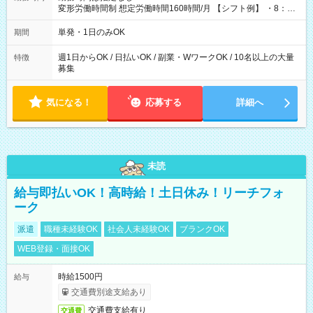
変形労働時間制 想定労働時間160時間/月 【シフト例】 ・8：00
～21：00
単発・1日のみOK
期間
週1日からOK / 日払いOK / 副業・WワークOK / 10名以上の大量
特徴
募集
気になる！
応募する
詳細へ
未読
給与即払いOK！高時給！土日休み！リーチフォ
ーク
派遣
職種未経験OK
社会人未経験OK
ブランクOK
WEB登録・面接OK
時給1500円
給与
交通費別途支給あり
交通費支給有り
交通費