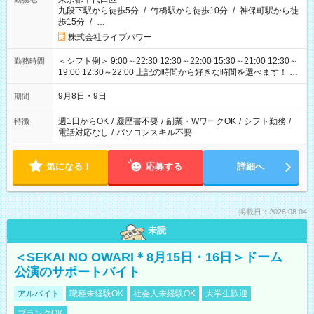
九段下駅から徒歩5分
/
竹橋駅から徒歩10分
/
神保町駅から徒
歩15分
/
…
株式会社ライブパワー
＜シフト例＞ 9:00～22:30 12:30～22:00 15:30～21:00 12:30～
勤務時間
19:00 12:30～22:00 上記の時間から好きな時間を選べます！ ※
時間は変更となる可能性があります
9月8日・9日
期間
週1日からOK
/
履歴書不要
/
副業・WワークOK
/
シフト勤務
/
特徴
電話対応なし
/
パソコンスキル不要
気になる！
応募する
詳細へ
掲載日：2026.08.04
未読
＜SEKAI NO OWARI＊8月15日・16日＞ドーム
公演のサポートバイト
アルバイト
職種未経験OK
社会人未経験OK
大学生歓迎
ブランクOK