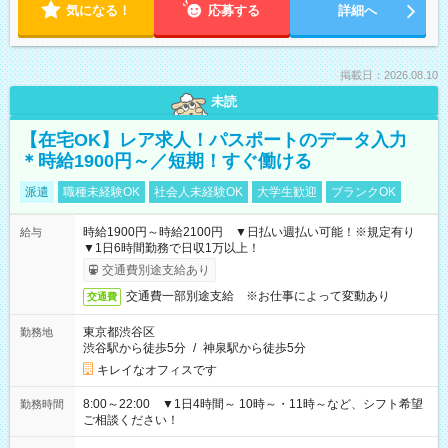
気になる！
応募する
詳細へ
掲載日：2026.08.10
未読
【在宅OK】レア求人！パスポートのデータ入力
＊時給1900円～／短期！すぐ働ける
派遣
職種未経験OK
社会人未経験OK
大学生歓迎
ブランクOK
時給1900円～時給2100円 ▼日払い週払い可能！※規定有り
給与
▼1日6時間勤務で日収1万以上！
交通費別途支給あり
交通費一部別途支給 ※お仕事によって変動あり
交通費
東京都渋谷区
勤務地
渋谷駅から徒歩5分
/
神泉駅から徒歩5分
キレイなオフィスです
8:00～22:00 ▼1日4時間～ 10時～・11時～など、シフト希望
勤務時間
ご相談ください！