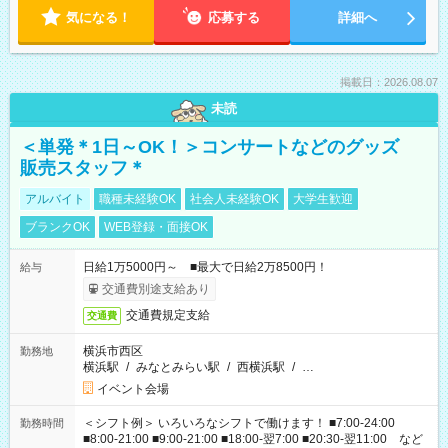
気になる！
応募する
詳細へ
掲載日：2026.08.07
未読
＜単発＊1日～OK！＞コンサートなどのグッズ
販売スタッフ＊
アルバイト
職種未経験OK
社会人未経験OK
大学生歓迎
ブランクOK
WEB登録・面接OK
日給1万5000円～ ■最大で日給2万8500円！
給与
交通費別途支給あり
交通費規定支給
交通費
横浜市西区
勤務地
横浜駅
/
みなとみらい駅
/
西横浜駅
/
…
イベント会場
＜シフト例＞ いろいろなシフトで働けます！ ■7:00-24:00
勤務時間
■8:00-21:00 ■9:00-21:00 ■18:00-翌7:00 ■20:30-翌11:00 など