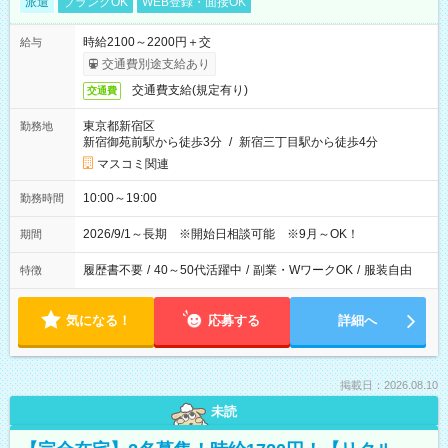
派遣
ブランクOK
WEB登録・面接OK
時給2100～2200円＋交
給与
交通費別途支給あり
交通費支給(規定有り)
交通費
東京都新宿区
勤務地
新宿御苑前駅から徒歩3分
/
新宿三丁目駅から徒歩4分
マスコミ関連
10:00～19:00
勤務時間
2026/9/1～長期 ※開始日相談可能 ※9月～OK！
期間
履歴書不要
/
40～50代活躍中
/
副業・WワークOK
/
服装自由
特徴
気になる！
応募する
詳細へ
掲載日：2026.08.10
未読