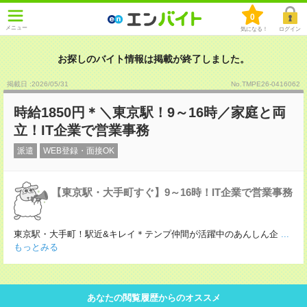
0
メニュー
気になる！
ログイン
お探しのバイト情報は掲載が終了しました。
掲載日 :2026
/
05
/
31
No.TMPE26-0416062
時給1850円＊＼東京駅！9～16時／家庭と両
立！IT企業で営業事務
派遣
WEB登録・面接OK
【東京駅・大手町すぐ】9～16時！IT企業で営業事務
東京駅・大手町！駅近&キレイ＊テンプ仲間が活躍中のあんしん企
...
もっとみる
あなたの閲覧履歴からのオススメ