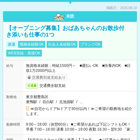
掲載日：2026.08.10
未読
【オープニング募集】おばあちゃんのお散歩付
き添いも仕事の1つ
派遣
職種未経験OK
社会人未経験OK
ブランクOK
WEB登録・面接OK
無資格未経験：時給1500円～ ■週払いOK ■扶養内OK ■日
給与
収1万2000円以上
交通費別途支給あり
交通費全額支給
交通費
東京都豊島区
勤務地
巣鴨駅
/
目白駅
/
北池袋駅
/
…
≪自宅からドアtoドアで30分以内！≫ご希望の勤務地を紹介
します。
9:00～18:00（休憩60分） ■ご希望があれば下記シフトもOK！
勤務時間
早番 7:00～16:00 遅番 10:00～19:00 夜勤 16:30～翌9:30 「家族
と休みを合わせたい」 「余裕を持って夕飯の準備がしたい」
「できれば残業はしたくない」 など、ご希望を教えてください