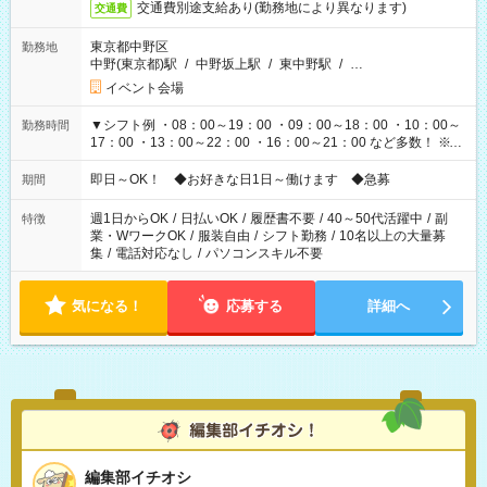
交通費別途支給あり(勤務地により異なります)
交通費
東京都中野区
勤務地
中野(東京都)駅
/
中野坂上駅
/
東中野駅
/
…
イベント会場
▼シフト例 ・08：00～19：00 ・09：00～18：00 ・10：00～
勤務時間
17：00 ・13：00～22：00 ・16：00～21：00 など多数！ ※お
仕事により勤務時間が異なります
即日～OK！ ◆お好きな日1日～働けます ◆急募
期間
週1日からOK
/
日払いOK
/
履歴書不要
/
40～50代活躍中
/
副
特徴
業・WワークOK
/
服装自由
/
シフト勤務
/
10名以上の大量募
集
/
電話対応なし
/
パソコンスキル不要
気になる！
応募する
詳細へ
編集部イチオシ