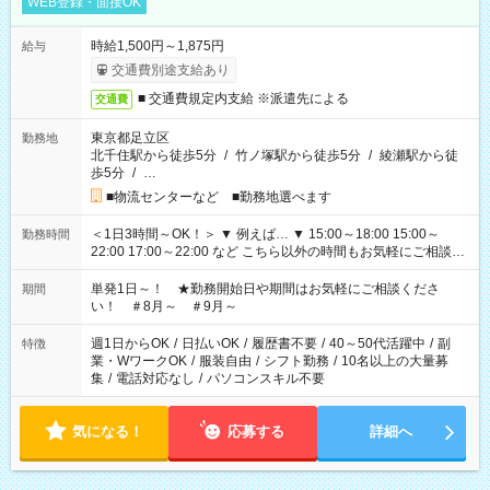
WEB登録・面接OK
時給1,500円～1,875円
給与
交通費別途支給あり
■ 交通費規定内支給 ※派遣先による
交通費
東京都足立区
勤務地
北千住駅から徒歩5分
/
竹ノ塚駅から徒歩5分
/
綾瀬駅から徒
歩5分
/
…
■物流センターなど ■勤務地選べます
＜1日3時間～OK！＞ ▼ 例えば… ▼ 15:00～18:00 15:00～
勤務時間
22:00 17:00～22:00 など こちら以外の時間もお気軽にご相談く
ださい！
単発1日～！ ★勤務開始日や期間はお気軽にご相談くださ
期間
い！ ＃8月～ ＃9月～
週1日からOK
/
日払いOK
/
履歴書不要
/
40～50代活躍中
/
副
特徴
業・WワークOK
/
服装自由
/
シフト勤務
/
10名以上の大量募
集
/
電話対応なし
/
パソコンスキル不要
気になる！
応募する
詳細へ