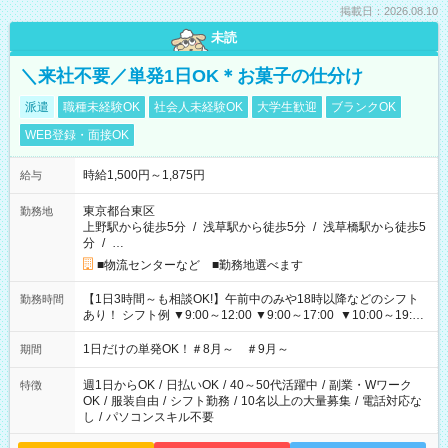
掲載日：2026.08.10
未読
＼来社不要／単発1日OK＊お菓子の仕分け
派遣
職種未経験OK
社会人未経験OK
大学生歓迎
ブランクOK
WEB登録・面接OK
時給1,500円～1,875円
給与
東京都台東区
勤務地
上野駅から徒歩5分
/
浅草駅から徒歩5分
/
浅草橋駅から徒歩5
分
/
…
■物流センターなど ■勤務地選べます
【1日3時間～も相談OK!】午前中のみや18時以降などのシフト
勤務時間
あり！ シフト例 ▼9:00～12:00 ▼9:00～17:00 ▼10:00～19:00
▼18:00～21:00
1日だけの単発OK！＃8月～ ＃9月～
期間
週1日からOK
/
日払いOK
/
40～50代活躍中
/
副業・Wワーク
特徴
OK
/
服装自由
/
シフト勤務
/
10名以上の大量募集
/
電話対応な
し
/
パソコンスキル不要