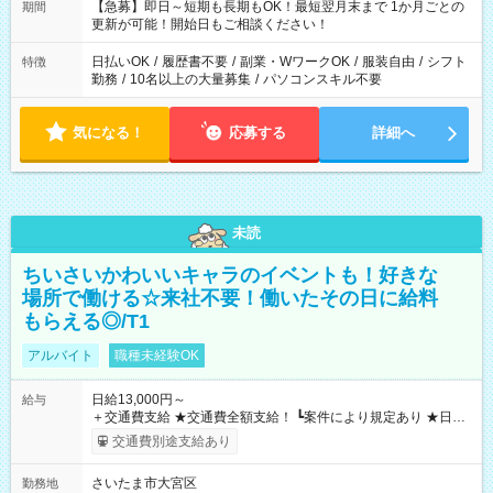
【急募】即日～短期も長期もOK！最短翌月末まで 1か月ごとの
期間
更新が可能！開始日もご相談ください！
日払いOK
/
履歴書不要
/
副業・WワークOK
/
服装自由
/
シフト
特徴
勤務
/
10名以上の大量募集
/
パソコンスキル不要
気になる！
応募する
詳細へ
未読
ちいさいかわいいキャラのイベントも！好きな
場所で働ける☆来社不要！働いたその日に給料
もらえる◎/T1
アルバイト
職種未経験OK
日給13,000円～
給与
＋交通費支給 ★交通費全額支給！ ┗案件により規定あり ★日払
いOK！（規定あり） ┗働いたその日に現金GET♪ お仕事後はコ
交通費別途支給あり
ンビニATMから 日払い分を引き落とせます！ 【試用期間】試
用期間なし
さいたま市大宮区
勤務地