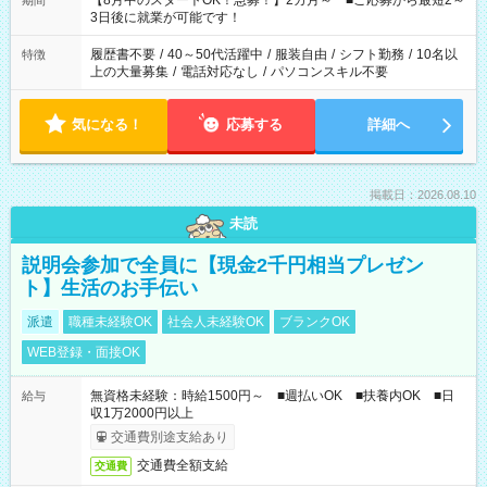
【8月中のスタートOK！急募！】2カ月～ ■ご応募から最短2～
期間
ね。 ※Wワーク希望の方へ 今ご覧のお仕事で希望する勤務時間
3日後に就業が可能です！
と、もう1つのお仕事の勤務時間。 合計で週40時間を超える場
合は応募できません。
履歴書不要
/
40～50代活躍中
/
服装自由
/
シフト勤務
/
10名以
特徴
上の大量募集
/
電話対応なし
/
パソコンスキル不要
気になる！
応募する
詳細へ
掲載日：2026.08.10
未読
説明会参加で全員に【現金2千円相当プレゼン
ト】生活のお手伝い
派遣
職種未経験OK
社会人未経験OK
ブランクOK
WEB登録・面接OK
無資格未経験：時給1500円～ ■週払いOK ■扶養内OK ■日
給与
収1万2000円以上
交通費別途支給あり
交通費全額支給
交通費