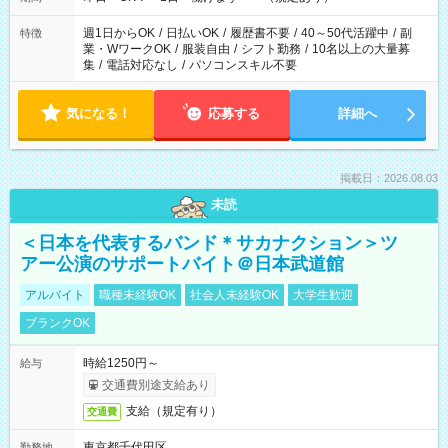
週1日からOK
/
日払いOK
/
履歴書不要
/
40～50代活躍中
/
副
特徴
業・WワークOK
/
服装自由
/
シフト勤務
/
10名以上の大量募
集
/
電話対応なし
/
パソコンスキル不要
気になる！
応募する
詳細へ
掲載日：2026.08.03
未読
＜日本を代表するバンド＊サカナクション＞ツ
アー公演のサポートバイト＠日本武道館
アルバイト
職種未経験OK
社会人未経験OK
大学生歓迎
ブランクOK
時給1250円～
給与
交通費別途支給あり
支給（規定有り）
交通費
東京都千代田区
勤務地