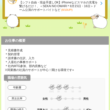
【シフト自由・現金手渡しOK】iPhoneなどスマホの充電を
繋げるだけ！、＜SEKAI NO OWARI＊8月15日・16日＞ド
ーム公演のサポートバイトなど
(8/10UP!)
お仕事の概要
＊見積書作成
＊契約管理
＊請求書の仕訳、入力
＊入退社の事務サポート
＊社内MTG参加、部内庶務など
※同業務の社員のサポートが中心！聞ける環境です○
職場の雰囲気
年齢層
20代
30
40
50
60
男女比率
女性
男性
職場の様子
活気あり
しずか