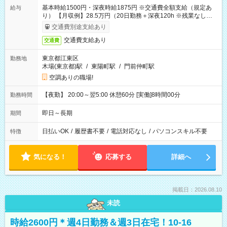
基本時給1500円・深夜時給1875円 ※交通費全額支給（規定あ
給与
り） 【月収例】28.5万円（20日勤務＋深夜120h ※残業なしの場
合）
交通費別途支給あり
交通費支給あり
交通費
東京都江東区
勤務地
木場(東京都)駅
/
東陽町駅
/
門前仲町駅
空調ありの職場!
【夜勤】 20:00～翌5:00 休憩60分 [実働]8時間00分
勤務時間
即日～長期
期間
日払いOK
/
履歴書不要
/
電話対応なし
/
パソコンスキル不要
特徴
気になる！
応募する
詳細へ
掲載日：2026.08.10
未読
時給2600円＊週4日勤務＆週3日在宅！10-16