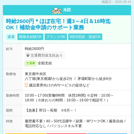
掲載日：2026.08.10
未読
時給2600円＊ほぼ在宅！週3～4日＆16時迄
OK！補助金申請のサポート業務
派遣
職種未経験OK
ブランクOK
WEB登録・面接OK
時給2600円
給与
交通費別途支給あり
全額支給
交通費
東京都中央区
勤務地
八丁堀(東京都)駅から徒歩2分
/
茅場町駅から徒歩6分
建設業界向けのAIサービスの提供など
10:00～17:00(実働6時間 休憩1時間) ※定時：10:00～
勤務時間
19:00（※終わりの時間：16:00～19:00で相談可！）
【急募】即日～長期 ※8月～！
期間
履歴書不要
/
40～50代活躍中
/
副業・WワークOK
/
服装自由
/
特徴
電話対応なし
/
パソコンスキル不要