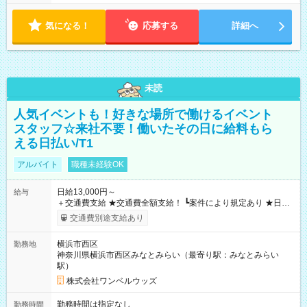
気になる！
応募する
詳細へ
未読
人気イベントも！好きな場所で働けるイベント
スタッフ☆来社不要！働いたその日に給料もら
える日払い/T1
アルバイト
職種未経験OK
日給13,000円～
給与
＋交通費支給 ★交通費全額支給！ ┗案件により規定あり ★日払
いOK！（規定あり） ┗働いたその日に現金GET♪ お仕事後はコ
交通費別途支給あり
ンビニATMから 日払い分を引き落とせます！ 【試用期間】試
用期間なし
横浜市西区
勤務地
神奈川県横浜市西区みなとみらい（最寄り駅：みなとみらい
駅）
株式会社ワンベルウッズ
勤務時間は指定なし
勤務時間