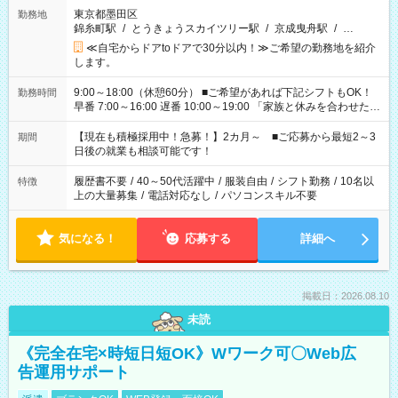
東京都墨田区
勤務地
錦糸町駅
/
とうきょうスカイツリー駅
/
京成曳舟駅
/
…
≪自宅からドアtoドアで30分以内！≫ご希望の勤務地を紹介
します。
9:00～18:00（休憩60分） ■ご希望があれば下記シフトもOK！
勤務時間
早番 7:00～16:00 遅番 10:00～19:00 「家族と休みを合わせた
い」 「余裕を持って夕飯の準備がしたい」 「できれば残業はし
たくない」 など、ご希望を教えてくださいね。 ※Wワーク希望
【現在も積極採用中！急募！】2カ月～ ■ご応募から最短2～3
期間
の方へ 今ご覧のお仕事で希望する勤務時間と、もう1つのお仕事
日後の就業も相談可能です！
の勤務時間。 合計で週40時間を超える場合は応募できません。
履歴書不要
/
40～50代活躍中
/
服装自由
/
シフト勤務
/
10名以
特徴
上の大量募集
/
電話対応なし
/
パソコンスキル不要
気になる！
応募する
詳細へ
掲載日：2026.08.10
未読
《完全在宅×時短日短OK》Wワーク可〇Web広
告運用サポート