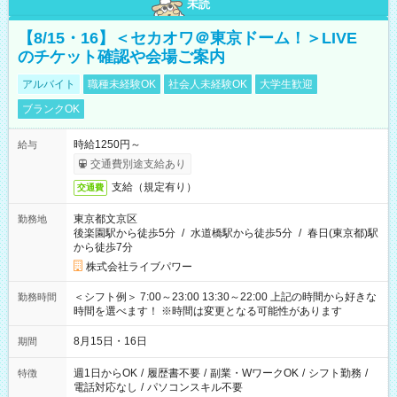
未読
【8/15・16】＜セカオワ＠東京ドーム！＞LIVE
のチケット確認や会場ご案内
アルバイト
職種未経験OK
社会人未経験OK
大学生歓迎
ブランクOK
時給1250円～
給与
交通費別途支給あり
支給（規定有り）
交通費
東京都文京区
勤務地
後楽園駅から徒歩5分
/
水道橋駅から徒歩5分
/
春日(東京都)駅
から徒歩7分
株式会社ライブパワー
＜シフト例＞ 7:00～23:00 13:30～22:00 上記の時間から好きな
勤務時間
時間を選べます！ ※時間は変更となる可能性があります
8月15日・16日
期間
週1日からOK
/
履歴書不要
/
副業・WワークOK
/
シフト勤務
/
特徴
電話対応なし
/
パソコンスキル不要