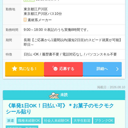
東京都江戸川区
勤務地
東京都江戸川区バス10分
素材系メーカー
9:00～18:00 ※表記のうち実働8時間です。
勤務時間
長期【ご応募から1週間以内(最短2日目)のスピード就業が可能】
期間
即日～
日払いOK
/
履歴書不要
/
電話対応なし
/
パソコンスキル不要
特徴
気になる！
応募する
詳細へ
掲載日：2026.08.10
未読
《単発1日OK！日払い可》＊お菓子のモクモク
シール貼り
派遣
職種未経験OK
社会人未経験OK
大学生歓迎
ブランクOK