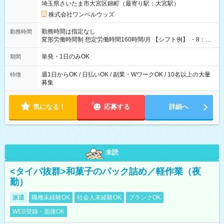
埼玉県さいたま市大宮区錦町（最寄り駅：大宮駅）
株式会社ワンベルウッズ
勤務時間は指定なし
勤務時間
変形労働時間制 想定労働時間160時間/月 【シフト例】 ・8：00
～21：00
単発・1日のみOK
期間
週1日からOK / 日払いOK / 副業・WワークOK / 10名以上の大量
特徴
募集
気になる！
応募する
詳細へ
未読
<タイパ抜群>和菓子のパック詰め／軽作業（夜
勤）
派遣
職種未経験OK
社会人未経験OK
ブランクOK
WEB登録・面接OK