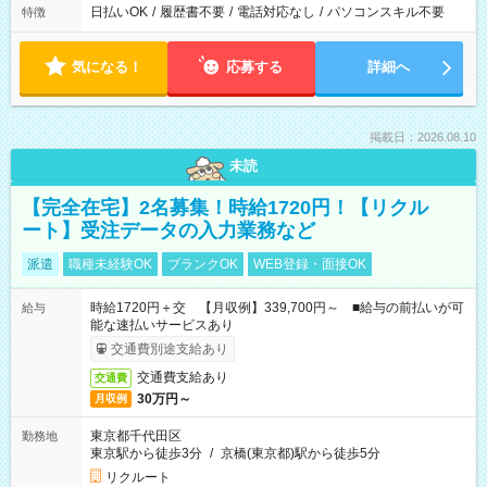
日払いOK
/
履歴書不要
/
電話対応なし
/
パソコンスキル不要
特徴
気になる！
応募する
詳細へ
掲載日：2026.08.10
未読
【完全在宅】2名募集！時給1720円！【リクル
ート】受注データの入力業務など
派遣
職種未経験OK
ブランクOK
WEB登録・面接OK
時給1720円＋交 【月収例】339,700円～ ■給与の前払いが可
給与
能な速払いサービスあり
交通費別途支給あり
交通費支給あり
交通費
30万円～
月収例
東京都千代田区
勤務地
東京駅から徒歩3分
/
京橋(東京都)駅から徒歩5分
リクルート