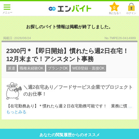
0
メニュー
気になる！
ログイン
お探しのバイト情報は掲載が終了しました。
掲載日 :2026
/
06
/
24
No.TMPE26-0414989
2300円＊【即日開始】慣れたら週2日在宅！
12月末まで！アシスタント事務
派遣
職種未経験OK
ブランクOK
WEB登録・面接OK
＼週2在宅あり／フードサービス企業でプロジェクト
のお仕事！
【在宅勤務あり】＊慣れたら週２日在宅勤務可能です！ 業務に慣
...
もっとみる
あなたの閲覧履歴からのオススメ