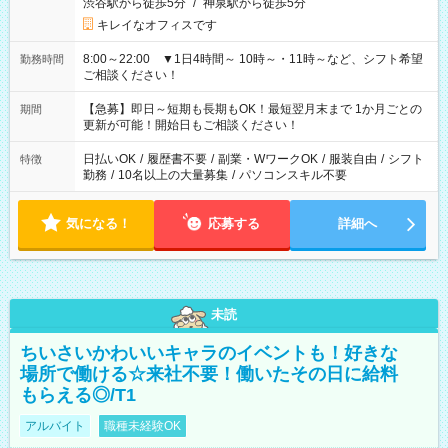
渋谷駅から徒歩5分
/
神泉駅から徒歩5分
キレイなオフィスです
8:00～22:00 ▼1日4時間～ 10時～・11時～など、シフト希望
勤務時間
ご相談ください！
【急募】即日～短期も長期もOK！最短翌月末まで 1か月ごとの
期間
更新が可能！開始日もご相談ください！
日払いOK
/
履歴書不要
/
副業・WワークOK
/
服装自由
/
シフト
特徴
勤務
/
10名以上の大量募集
/
パソコンスキル不要
気になる！
応募する
詳細へ
未読
ちいさいかわいいキャラのイベントも！好きな
場所で働ける☆来社不要！働いたその日に給料
もらえる◎/T1
アルバイト
職種未経験OK