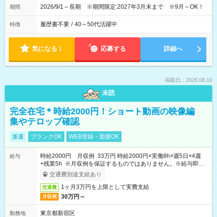
2026/9/1～長期 ※期間限定:2027年3月末まで ※9月～OK！
期間
履歴書不要
/
40～50代活躍中
特徴
気になる！
応募する
詳細へ
掲載日：2026.08.10
未読
完全在宅＊時給2000円！ショート動画の映像編
集やテロップ確認
派遣
ブランクOK
WEB登録・面接OK
時給2000円 月収例 33万円 時給2000円×実働8h×週5日×4週
給与
+残業5h ※月収例を保証するものではありません。※給与即受
取りサービス利用可（利用条件有）
交通費別途支給あり
1ヶ月3万円を上限として実費支給
交通費
30万円～
月収例
東京都新宿区
勤務地