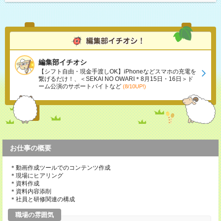
編集部イチオシ
【シフト自由・現金手渡しOK】iPhoneなどスマホの充電を
繋げるだけ！、＜SEKAI NO OWARI＊8月15日・16日＞ド
ーム公演のサポートバイトなど
(8/10UP!)
お仕事の概要
＊動画作成ツールでのコンテンツ作成
＊現場にヒアリング
＊資料作成
＊資料内容添削
＊社員と研修関連の構成
職場の雰囲気