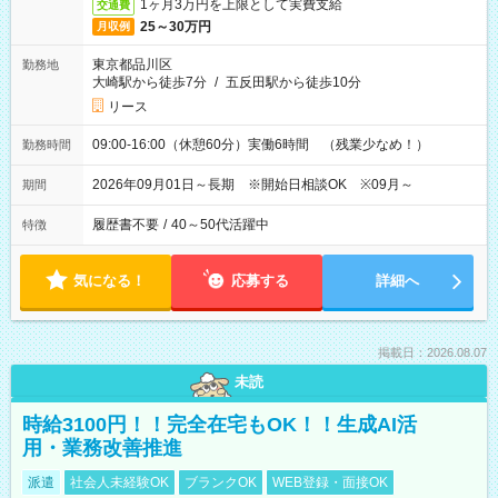
1ヶ月3万円を上限として実費支給
交通費
25～30万円
月収例
東京都品川区
勤務地
大崎駅から徒歩7分
/
五反田駅から徒歩10分
リース
09:00-16:00（休憩60分）実働6時間 （残業少なめ！）
勤務時間
2026年09月01日～長期 ※開始日相談OK ※09月～
期間
履歴書不要
/
40～50代活躍中
特徴
気になる！
応募する
詳細へ
掲載日：2026.08.07
未読
時給3100円！！完全在宅もOK！！生成AI活
用・業務改善推進
派遣
社会人未経験OK
ブランクOK
WEB登録・面接OK