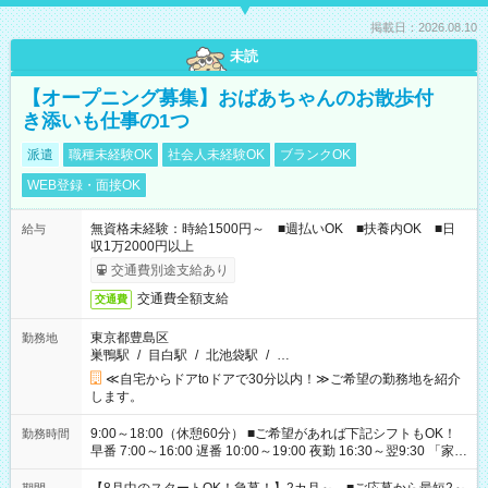
掲載日：2026.08.10
未読
【オープニング募集】おばあちゃんのお散歩付
き添いも仕事の1つ
派遣
職種未経験OK
社会人未経験OK
ブランクOK
WEB登録・面接OK
無資格未経験：時給1500円～ ■週払いOK ■扶養内OK ■日
給与
収1万2000円以上
交通費別途支給あり
交通費全額支給
交通費
東京都豊島区
勤務地
巣鴨駅
/
目白駅
/
北池袋駅
/
…
≪自宅からドアtoドアで30分以内！≫ご希望の勤務地を紹介
します。
9:00～18:00（休憩60分） ■ご希望があれば下記シフトもOK！
勤務時間
早番 7:00～16:00 遅番 10:00～19:00 夜勤 16:30～翌9:30 「家族
と休みを合わせたい」 「余裕を持って夕飯の準備がしたい」
「できれば残業はしたくない」 など、ご希望を教えてください