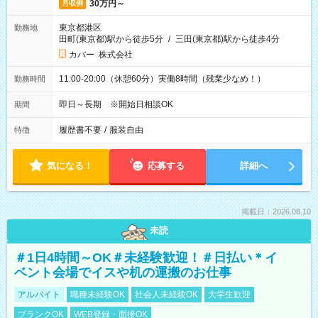
30万円～
月収例
東京都港区
勤務地
田町(東京都)駅から徒歩5分
/
三田(東京都)駅から徒歩4分
カバー 株式会社
11:00-20:00（休憩60分）実働8時間（残業少なめ！）
勤務時間
即日～長期 ※開始日相談OK
期間
履歴書不要
/
服装自由
特徴
気になる！
応募する
詳細へ
掲載日：2026.08.10
未読
＃1日4時間～OK＃未経験歓迎！＃日払い＊イ
ベント会場でイスや机の運搬のお仕事
アルバイト
職種未経験OK
社会人未経験OK
大学生歓迎
ブランクOK
WEB登録・面接OK