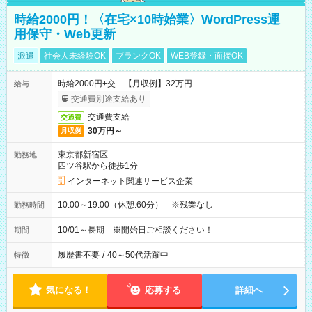
時給2000円！〈在宅×10時始業〉WordPress運
用保守・Web更新
派遣
社会人未経験OK
ブランクOK
WEB登録・面接OK
時給2000円+交 【月収例】32万円
給与
交通費別途支給あり
交通費支給
交通費
30万円～
月収例
東京都新宿区
勤務地
四ツ谷駅から徒歩1分
インターネット関連サービス企業
10:00～19:00（休憩:60分） ※残業なし
勤務時間
10/01～長期 ※開始日ご相談ください！
期間
履歴書不要
/
40～50代活躍中
特徴
気になる！
応募する
詳細へ