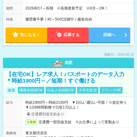
2026/8/17～長期 ※長期更新予定 ※8月～OK！
期間
履歴書不要
/
40～50代活躍中
/
服装自由
特徴
気になる！
応募する
詳細へ
掲載日：2026.08.10
未読
【在宅OK】レア求人！パスポートのデータ入力
＊時給1900円～／短期！すぐ働ける
派遣
職種未経験OK
社会人未経験OK
大学生歓迎
ブランクOK
時給1900円～時給2100円 ▼日払い週払い可能！※規定有り
給与
▼1日6時間勤務で日収1万以上！
交通費別途支給あり
交通費一部別途支給 ※お仕事によって変動あり
交通費
東京都渋谷区
勤務地