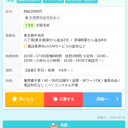
派遣
職種未経験OK
ブランクOK
WEB登録・面接OK
時給2600円
給与
交通費別途支給あり
全額支給
交通費
東京都中央区
勤務地
八丁堀(東京都)駅から徒歩2分
/
茅場町駅から徒歩6分
建設業界向けのAIサービスの提供など
10:00～17:00(実働6時間 休憩1時間) ※定時：10:00～
勤務時間
19:00（※終わりの時間：16:00～19:00で相談可！）
【急募】即日～長期 ※8月～！
期間
履歴書不要
/
40～50代活躍中
/
副業・WワークOK
/
服装自由
/
特徴
電話対応なし
/
パソコンスキル不要
気になる！
応募する
詳細へ
掲載日：2026.08.10
未読