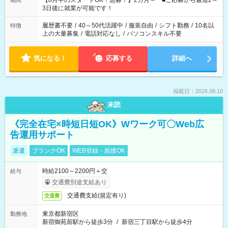
【8月中のスタートOK！急募！】2カ月～ ■ご応募から最短2～
期間
ね。 ※Wワーク希望の方へ 今ご覧のお仕事で希望する勤務時間
3日後に就業が可能です！
と、もう1つのお仕事の勤務時間。 合計で週40時間を超える場
合は応募できません。
履歴書不要
/
40～50代活躍中
/
服装自由
/
シフト勤務
/
10名以
特徴
上の大量募集
/
電話対応なし
/
パソコンスキル不要
気になる！
応募する
詳細へ
掲載日：2026.08.10
未読
《完全在宅×時短日短OK》Wワーク可〇Web広
告運用サポート
派遣
ブランクOK
WEB登録・面接OK
時給2100～2200円＋交
給与
交通費別途支給あり
交通費支給(規定有り)
交通費
東京都新宿区
勤務地
新宿御苑前駅から徒歩3分
/
新宿三丁目駅から徒歩4分