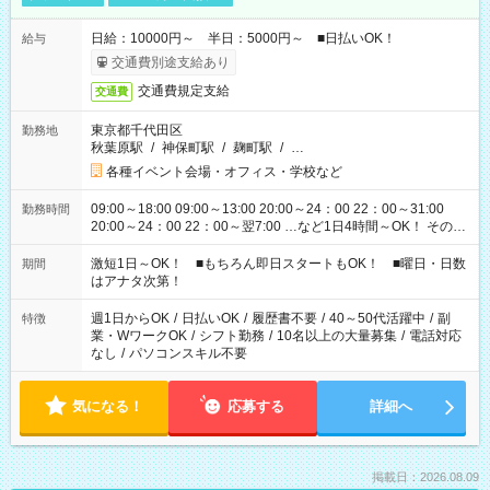
日給：10000円～ 半日：5000円～ ■日払いOK！
給与
交通費別途支給あり
交通費規定支給
交通費
東京都千代田区
勤務地
秋葉原駅
/
神保町駅
/
麹町駅
/
…
各種イベント会場・オフィス・学校など
09:00～18:00 09:00～13:00 20:00～24：00 22：00～31:00
勤務時間
20:00～24：00 22：00～翌7:00 …など1日4時間～OK！ その他
シフトもございます！ お気軽にご相談ください！
激短1日～OK！ ■もちろん即日スタートもOK！ ■曜日・日数
期間
はアナタ次第！
週1日からOK
/
日払いOK
/
履歴書不要
/
40～50代活躍中
/
副
特徴
業・WワークOK
/
シフト勤務
/
10名以上の大量募集
/
電話対応
なし
/
パソコンスキル不要
気になる！
応募する
詳細へ
掲載日：2026.08.09