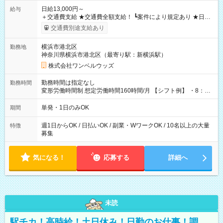
日給13,000円～
給与
＋交通費支給 ★交通費全額支給！ ┗案件により規定あり ★日払
いOK！（規定あり） ┗働いたその日に現金GET♪ お仕事後はコ
交通費別途支給あり
ンビニATMから 日払い分を引き落とせます！ 【試用期間】試
用期間なし
横浜市港北区
勤務地
神奈川県横浜市港北区（最寄り駅：新横浜駅）
株式会社ワンベルウッズ
勤務時間は指定なし
勤務時間
変形労働時間制 想定労働時間160時間/月 【シフト例】 ・8：00
～21：00
単発・1日のみOK
期間
週1日からOK / 日払いOK / 副業・WワークOK / 10名以上の大量
特徴
募集
気になる！
応募する
詳細へ
未読
駅チカ！高時給！土日休み！日勤のお仕事！調