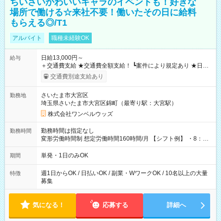
ちいさいかわいいキャラのイベントも！好きな
場所で働ける☆来社不要！働いたその日に給料
もらえる◎/T1
アルバイト
職種未経験OK
日給13,000円～
給与
＋交通費支給 ★交通費全額支給！ ┗案件により規定あり ★日払
いOK！（規定あり） ┗働いたその日に現金GET♪ お仕事後はコ
交通費別途支給あり
ンビニATMから 日払い分を引き落とせます！ 【試用期間】試
用期間なし
さいたま市大宮区
勤務地
埼玉県さいたま市大宮区錦町（最寄り駅：大宮駅）
株式会社ワンベルウッズ
勤務時間は指定なし
勤務時間
変形労働時間制 想定労働時間160時間/月 【シフト例】 ・8：00
～21：00
単発・1日のみOK
期間
週1日からOK / 日払いOK / 副業・WワークOK / 10名以上の大量
特徴
募集
気になる！
応募する
詳細へ