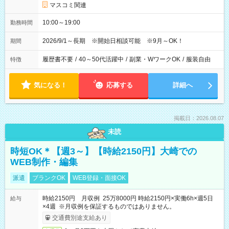
マスコミ関連
10:00～19:00
勤務時間
2026/9/1～長期 ※開始日相談可能 ※9月～OK！
期間
履歴書不要
/
40～50代活躍中
/
副業・WワークOK
/
服装自由
特徴
気になる！
応募する
詳細へ
掲載日：2026.08.07
未読
時短OK＊【週3～】【時給2150円】大崎での
WEB制作・編集
派遣
ブランクOK
WEB登録・面接OK
時給2150円 月収例 25万8000円 時給2150円×実働6h×週5日
給与
×4週 ※月収例を保証するものではありません。
交通費別途支給あり