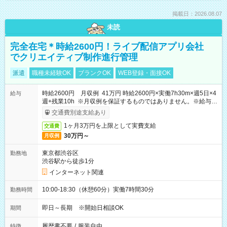
掲載日：2026.08.07
未読
完全在宅＊時給2600円！ライブ配信アプリ会社
でクリエイティブ制作進行管理
派遣
職種未経験OK
ブランクOK
WEB登録・面接OK
時給2600円 月収例 41万円 時給2600円×実働7h30m×週5日×4
給与
週+残業10h ※月収例を保証するものではありません。※給与即
受取りサービス利用可（利用条件有）
交通費別途支給あり
1ヶ月3万円を上限として実費支給
交通費
30万円～
月収例
東京都渋谷区
勤務地
渋谷駅から徒歩1分
インターネット関連
10:00-18:30（休憩60分）実働7時間30分
勤務時間
即日～長期 ※開始日相談OK
期間
履歴書不要
/
服装自由
特徴