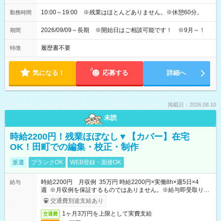
10:00～19:00 ※残業はほとんどありません。※休憩60分。
勤務時間
2026/09/09～長期 ※開始日はご相談可能です！ ※9月～！
期間
履歴書不要
特徴
気になる！
応募する
詳細へ
掲載日：2026.08.10
未読
時給2200円！残業ほぼなし▼【カバー】在宅
OK！田町での編集・校正・制作
派遣
ブランクOK
WEB登録・面接OK
時給2200円 月収例 35万円 時給2200円×実働8h×週5日×4
給与
週 ※月収例を保証するものではありません。※給与即受取りサ
ービス利用可（利用条件有）
交通費別途支給あり
1ヶ月3万円を上限として実費支給
交通費