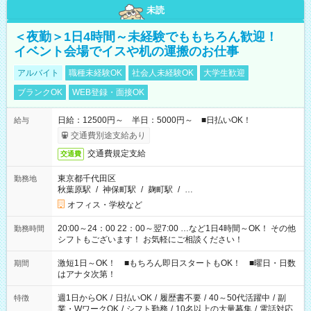
未読
＜夜勤＞1日4時間～未経験でももちろん歓迎！
イベント会場でイスや机の運搬のお仕事
アルバイト
職種未経験OK
社会人未経験OK
大学生歓迎
ブランクOK
WEB登録・面接OK
日給：12500円～ 半日：5000円～ ■日払いOK！
給与
交通費別途支給あり
交通費規定支給
交通費
東京都千代田区
勤務地
秋葉原駅
/
神保町駅
/
麹町駅
/
…
オフィス・学校など
20:00～24：00 22：00～翌7:00 …など1日4時間～OK！ その他
勤務時間
シフトもございます！ お気軽にご相談ください！
激短1日～OK！ ■もちろん即日スタートもOK！ ■曜日・日数
期間
はアナタ次第！
週1日からOK
/
日払いOK
/
履歴書不要
/
40～50代活躍中
/
副
特徴
業・WワークOK
/
シフト勤務
/
10名以上の大量募集
/
電話対応