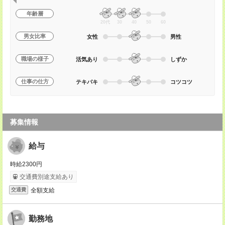
年齢層
20代
30
40
50
60
男女比率
女性
男性
職場の様子
活気あり
しずか
仕事の仕方
テキパキ
コツコツ
募集情報
給与
時給2300円
交通費別途支給あり
全額支給
交通費
勤務地