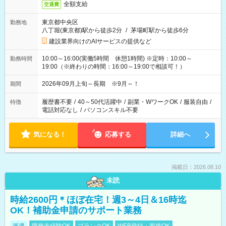
全額支給
交通費
東京都中央区
勤務地
八丁堀(東京都)駅から徒歩2分
/
茅場町駅から徒歩6分
建設業界向けのAIサービスの提供など
10:00～16:00(実働5時間 休憩1時間) ※定時：10:00～
勤務時間
19:00（※終わりの時間：16:00～19:00で相談可！）
2026年09月上旬～長期 ※9月～！
期間
履歴書不要
/
40～50代活躍中
/
副業・WワークOK
/
服装自由
/
特徴
電話対応なし
/
パソコンスキル不要
気になる！
応募する
詳細へ
掲載日：2026.08.10
未読
時給2600円＊ほぼ在宅！週3～4日＆16時迄
OK！補助金申請のサポート業務