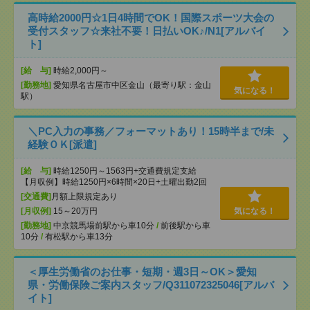
高時給2000円☆1日4時間でOK！国際スポーツ大会の
受付スタッフ☆来社不要！日払いOK♪/N1[アルバイ
ト]
[給 与]
時給2,000円～
[勤務地]
愛知県名古屋市中区金山（最寄り駅：金山
気になる！
駅）
＼PC入力の事務／フォーマットあり！15時半まで/未
経験ＯＫ[派遣]
[給 与]
時給1250円～1563円+交通費規定支給
【月収例】時給1250円×6時間×20日+土曜出勤2回
[交通費]
月額上限規定あり
[月収例]
15～20万円
気になる！
[勤務地]
中京競馬場前駅から車10分
/
前後駅から車
10分
/
有松駅から車13分
＜厚生労働省のお仕事・短期・週3日～OK＞愛知
県・労働保険ご案内スタッフ/Q311072325046[アルバ
イト]