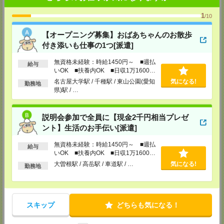
TEL：0120-537-102
担当：パーソルテンプスタッフ(株) 予約専用ダイヤル
1
/10
受付可能日時：平日9:00～18:00（土日祝を除く）受付中！※お電話の際
は、「エンのサイトを見た」とお伝えください！
【オープニング募集】おばあちゃんのお散歩
中部コーディネートセンター二課（岡崎）
付き添いも仕事の1つ[派遣]
〒444-0043 愛知県 岡崎市唐沢町11-5 第一生命・三井住友海上岡崎ビル
4F
無資格未経験：時給1450円～ ■週払
給与
■名鉄東岡崎駅から徒歩3分
いOK ■扶養内OK ■日収1万1600円
TEL：0120-537-102
以上
名古屋大学駅 / 千種駅 / 東山公園(愛知
気になる!
担当：パーソルテンプスタッフ(株) 予約専用ダイヤル
勤務地
県)駅 / …
受付可能日時：平日9:00～18:00（土日祝を除く）受付中！※お電話の際
は、「エンのサイトを見た」とお伝えください！
静岡コーディネートセンター（浜松）
説明会参加で全員に【現金2千円相当プレゼ
〒436-0056
ント】生活のお手伝い[派遣]
浜松市中区板屋町111-2 浜松アクトタワー11F
■JR浜松駅から徒歩5分
無資格未経験：時給1450円～ ■週払
TEL：0120-537-102
給与
担当：パーソルテンプスタッフ(株) 予約専用ダイヤル
いOK ■扶養内OK ■日収1万1600円
受付可能日時：平日9:00～18:00（土日祝を除く）受付中！※お電話の際
以上
大曽根駅 / 高岳駅 / 車道駅 / …
気になる!
勤務地
は、「エンのサイトを見た」とお伝えください！
静岡コーディネートセンター（静岡）
〒420-0851
静岡県静岡市葵区黒金町11-7 大樹生命静岡駅前ビル2F
スキップ
どちらも気になる！
■JR静岡駅から徒歩5分
TEL：0120-537-102
担当：パーソルテンプスタッフ(株) 予約専用ダイヤル