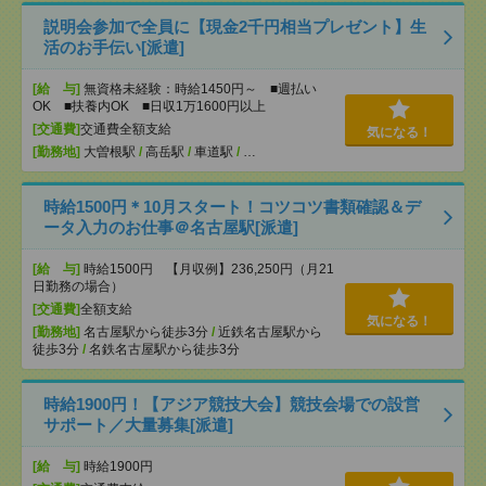
説明会参加で全員に【現金2千円相当プレゼント】生
活のお手伝い[派遣]
[給 与]
無資格未経験：時給1450円～ ■週払い
OK ■扶養内OK ■日収1万1600円以上
[交通費]
交通費全額支給
気になる！
[勤務地]
大曽根駅
/
高岳駅
/
車道駅
/
…
時給1500円＊10月スタート！コツコツ書類確認＆デ
ータ入力のお仕事＠名古屋駅[派遣]
[給 与]
時給1500円 【月収例】236,250円（月21
日勤務の場合）
[交通費]
全額支給
気になる！
[勤務地]
名古屋駅から徒歩3分
/
近鉄名古屋駅から
徒歩3分
/
名鉄名古屋駅から徒歩3分
時給1900円！【アジア競技大会】競技会場での設営
サポート／大量募集[派遣]
[給 与]
時給1900円