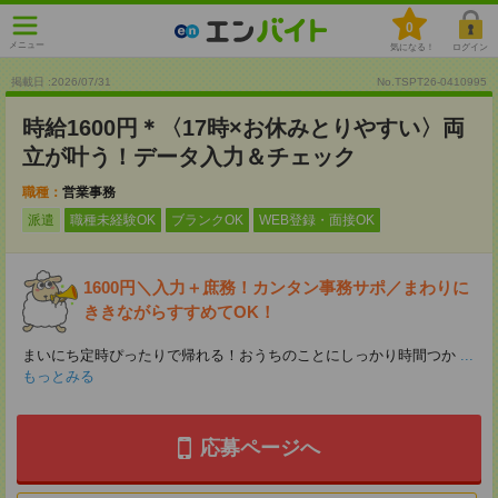
0
メニュー
気になる！
ログイン
掲載日 :2026
/
07
/
31
No.TSPT26-0410995
時給1600円＊〈17時×お休みとりやすい〉両
立が叶う！データ入力＆チェック
職種：
営業事務
派遣
職種未経験OK
ブランクOK
WEB登録・面接OK
1600円＼入力＋庶務！カンタン事務サポ／まわりに
ききながらすすめてOK！
まいにち定時ぴったりで帰れる！おうちのことにしっかり時間つか
...
もっとみる
応募ページへ