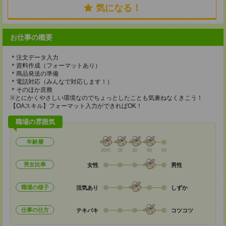
気になる！
お仕事の概要
＊注文データ入力
＊資料作成（フォーマットあり）
＊商品発送の準備
＊電話対応（みんなで対応します！）
＊そのほか庶務
※とにかくやさしい環境なのでちょっとしたことも気兼ねなくきこう！
【OAスキル】フォーマット入力ができればOK！
職場の雰囲気
年齢層
20代
30
40
50
60
男女比率
女性
男性
職場の様子
活気あり
しずか
仕事の仕方
テキパキ
コツコツ