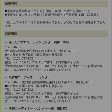
所要時間
■面談付き電話登録：平日毎日開催（夜間・土曜にも開催中！）
■面談なしオンライン登録：24時間登録OK（所要時間は15～30分程）
7割以上方がオンライン登録を選んでおり、安心してお仕事開始されており
ます
登録場所
キャリアプロモーションセンター四課 中部
〒460-8482
愛知県名古屋市中区栄四丁目１番１号 中日ビル13F
■名古屋市営地下鉄東山線栄駅から徒歩2分
TEL：0120-537-102
担当：パーソルテンプスタッフ(株) 予約専用ダイヤル
受付可能日時：平日9:00～18:00（土日祝を除く）受付中！※お電話の際
は、「エンのサイトを見た」とお伝えください！
名古屋コーディネートセンター
〒460-8482 愛知県名古屋市中区栄四丁目１番１号 中日ビル13F
■名古屋市営地下鉄東山線栄駅から徒歩2分
TEL：0120-537-102
担当：パーソルテンプスタッフ(株) 予約専用ダイヤル
受付可能日時：平日9:00～18:00（土日祝を除く）受付中！※お電話の際
は、「エンのサイトを見た」とお伝えください！
中部コーディネートセンター一課（四日市）