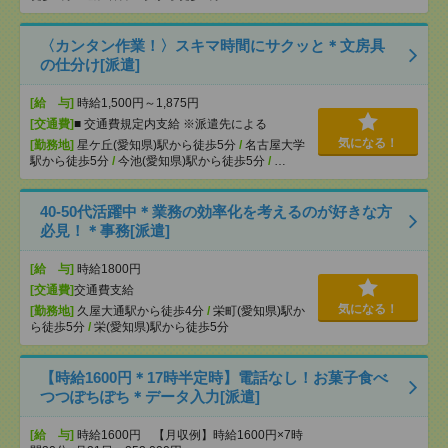
〈カンタン作業！〉スキマ時間にサクッと＊文房具
の仕分け[派遣]
[給 与]
時給1,500円～1,875円
[交通費]
■ 交通費規定内支給 ※派遣先による
気になる！
[勤務地]
星ケ丘(愛知県)駅から徒歩5分
/
名古屋大学
駅から徒歩5分
/
今池(愛知県)駅から徒歩5分
/
…
40-50代活躍中＊業務の効率化を考えるのが好きな方
必見！＊事務[派遣]
[給 与]
時給1800円
[交通費]
交通費支給
気になる！
[勤務地]
久屋大通駅から徒歩4分
/
栄町(愛知県)駅か
ら徒歩5分
/
栄(愛知県)駅から徒歩5分
【時給1600円＊17時半定時】電話なし！お菓子食べ
つつぽちぽち＊データ入力[派遣]
[給 与]
時給1600円 【月収例】時給1600円×7時