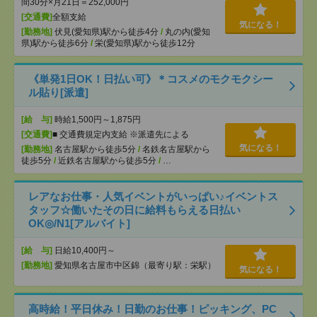
間30分×月21日＝252,000円
[交通費]
全額支給
気になる！
[勤務地]
伏見(愛知県)駅から徒歩4分
/
丸の内(愛知
県)駅から徒歩6分
/
栄(愛知県)駅から徒歩12分
《単発1日OK！日払い可》＊コスメのモクモクシー
ル貼り[派遣]
[給 与]
時給1,500円～1,875円
[交通費]
■ 交通費規定内支給 ※派遣先による
気になる！
[勤務地]
名古屋駅から徒歩5分
/
名鉄名古屋駅から
徒歩5分
/
近鉄名古屋駅から徒歩5分
/
…
レアなお仕事・人気イベントがいっぱい♪イベントス
タッフ☆働いたその日に給料もらえる日払い
OK◎/N1[アルバイト]
[給 与]
日給10,400円～
[勤務地]
愛知県名古屋市中区錦（最寄り駅：栄駅）
気になる！
高時給！平日休み！日勤のお仕事！ピッキング、PC