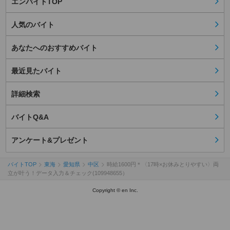
エンバイトTOP
人気のバイト
あなたへのおすすめバイト
最近見たバイト
詳細検索
バイトQ&A
アンケート&プレゼント
バイトTOP
東海
愛知県
中区
時給1600円＊〈17時×お休みとりやすい〉両
立が叶う！データ入力＆チェック(109948655）
Copyright © en Inc.