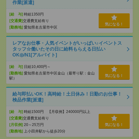
作業[派遣]
[給 与]
時給1350円
[交通費]
交通費支給有り
気になる！
[勤務地]
愛知県名古屋市中区
レアなお仕事・人気イベントがいっぱい♪イベントス
タッフ☆働いたその日に給料もらえる日払い
OK◎/N1[アルバイト]
[給 与]
日給10,400円～
[勤務地]
愛知県名古屋市中区金山（最寄り駅：金山
気になる！
駅）
給与即払いOK！高時給！土日休み！日勤のお仕事！
検品作業[派遣]
[給 与]
時給1500円 【月収例】240000円以上
[交通費]
交通費支給有り
[月収例]
20～25万円
気になる！
[勤務地]
上小田井駅から徒歩20分