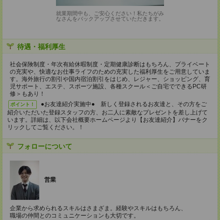
就業期間中も、ご安心ください！私たちがみ
なさんをバックアップさせていただきます。
待遇・福利厚生
社会保険制度・年次有給休暇制度・定期健康診断はもちろん、プライベート
の充実や、快適なお仕事ライフのための充実した福利厚生をご用意していま
す。海外旅行の割引や国内宿泊割引をはじめ、レジャー、ショッピング、育
児サポート、エステ、スポーツ施設、各種スクール＜ご自宅でできるPC研
修＞もあり！
●お友達紹介実施中● 新しく登録されるお友達と、その方をご
ポイント！
紹介いただいた登録スタッフの方、お二人に素敵なプレゼントを差し上げて
います。詳細は、以下会社概要ホームページより【お友達紹介】バナーをク
リックしてご覧ください。！
フォローについて
営業
企業から求められるスキルはさまざま。経験やスキルはもちろん、
職場の仲間とのコミュニケーションも大切です。