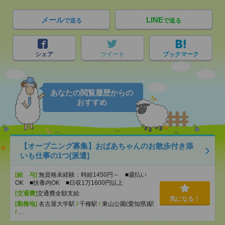
メール
LINE
で送る
で送る
シェア
ツイート
ブックマーク
あなたの閲覧履歴からの
おすすめ
【オープニング募集】おばあちゃんのお散歩付き添
いも仕事の1つ[派遣]
[給 与]
無資格未経験：時給1450円～ ■週払い
OK ■扶養内OK ■日収1万1600円以上
[交通費]
交通費全額支給
気になる！
[勤務地]
名古屋大学駅
/
千種駅
/
東山公園(愛知県)駅
/
…