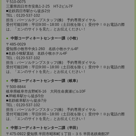
〒510-0075
三重県四日市市安島1-2-25 HT-2ビル7F
■近鉄四日市駅から徒歩2分
TEL：0120-537-102
担当：パーソルテンプスタッフ(株) 予約専用ダイヤル
受付可能日時：平日9:00～18:00（土日祝を除く）受付中！※お電話の際
は、「エンのサイトを見た」とお伝えください！
中部コーディネートセンター一課（小牧）
〒485-0029
愛知県小牧市中央1-260 名鉄小牧ホテル4F
■名鉄小牧駅直結 名鉄小牧ホテル4F
TEL：0120-537-102
担当：パーソルテンプスタッフ(株) 予約専用ダイヤル
受付可能日時：平日9:00～18:00（土日祝を除く）受付中！※お電話の際
は、「エンのサイトを見た」とお伝えください！
中部コーディネートセンター一課（岐阜）
〒500-8844
岐阜県岐阜市吉野町6-16 大同生命廣瀬ビル10F
■JR岐阜駅から徒歩5分
■名鉄岐阜駅から徒歩7分
TEL：0120-537-102
担当：パーソルテンプスタッフ(株) 予約専用ダイヤル
受付可能日時：平日9:00～18:00（土日祝を除く）受付中！※お電話の際
は、「エンのサイトを見た」とお伝えください！
中部コーディネートセンター二課（半田）
〒475-0922 愛知県 半田市昭和町１丁目－３５ 半田名鉄南館2F