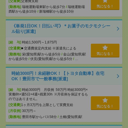
[交通費]
交通費支給
気になる！
[勤務地]
瑞穂運動場東駅から徒歩7分
/
瑞穂運動場
西駅から徒歩10分
/
新瑞橋駅から徒歩10分
《単発1日OK！日払い可》＊お菓子のモクモクシー
ル貼り[派遣]
[給 与]
時給1,500円～1,875円
[交通費]
■ 交通費規定内支給 ※派遣先による
気になる！
[勤務地]
栄(愛知県)駅から徒歩5分
/
金山(愛知県)駅
から徒歩5分
/
伏見(愛知県)駅から徒歩5分
/
…
時給3000円！未経験OK！【トヨタ自動車】在宅
OK！豊田市で一般事務[派遣]
[給 与]
時給3000円 月収例 59万円 時給3000円×
実働8h×週5日×4週+残業30h ※月収例を保証するも
のではありません。
[交通費]
1ヶ月3万円を上限として実費支給
気になる！
[月収例]
30万円～
[勤務地]
豊田市駅からバス58分
/
土橋(愛知県)駅