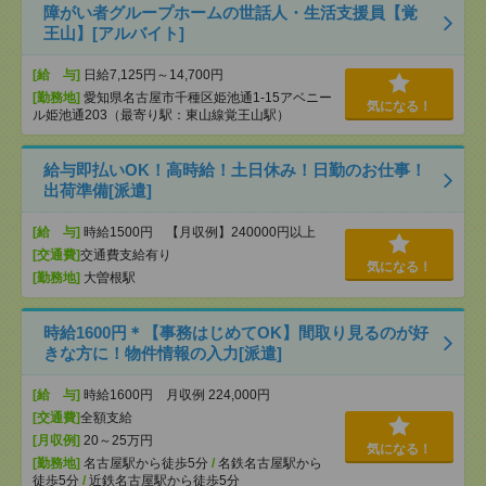
障がい者グループホームの世話人・生活支援員【覚
王山】[アルバイト]
[給 与]
日給7,125円～14,700円
[勤務地]
愛知県名古屋市千種区姫池通1-15アベニー
気になる！
ル姫池通203（最寄り駅：東山線覚王山駅）
給与即払いOK！高時給！土日休み！日勤のお仕事！
出荷準備[派遣]
[給 与]
時給1500円 【月収例】240000円以上
[交通費]
交通費支給有り
気になる！
[勤務地]
大曽根駅
時給1600円＊【事務はじめてOK】間取り見るのが好
きな方に！物件情報の入力[派遣]
[給 与]
時給1600円 月収例 224,000円
[交通費]
全額支給
[月収例]
20～25万円
気になる！
[勤務地]
名古屋駅から徒歩5分
/
名鉄名古屋駅から
徒歩5分
/
近鉄名古屋駅から徒歩5分