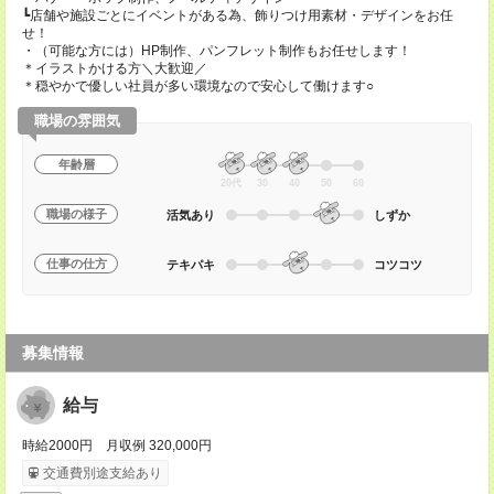
┗店舗や施設ごとにイベントがある為、飾りつけ用素材・デザインをお任
せ！
・（可能な方には）HP制作、パンフレット制作もお任せします！
＊イラストかける方＼大歓迎／
＊穏やかで優しい社員が多い環境なので安心して働けます○
職場の雰囲気
年齢層
20代
30
40
50
60
職場の様子
活気あり
しずか
仕事の仕方
テキパキ
コツコツ
募集情報
給与
時給2000円 月収例 320,000円
交通費別途支給あり