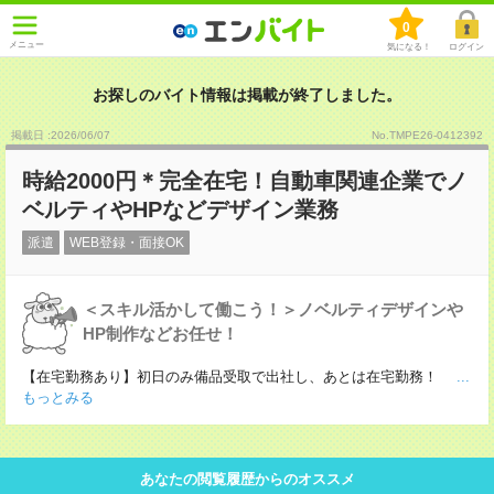
0
メニュー
気になる！
ログイン
お探しのバイト情報は掲載が終了しました。
掲載日 :2026
/
06
/
07
No.TMPE26-0412392
時給2000円＊完全在宅！自動車関連企業でノ
ベルティやHPなどデザイン業務
派遣
WEB登録・面接OK
＜スキル活かして働こう！＞ノベルティデザインや
HP制作などお任せ！
【在宅勤務あり】初日のみ備品受取で出社し、あとは在宅勤務！
...
もっとみる
あなたの閲覧履歴からのオススメ