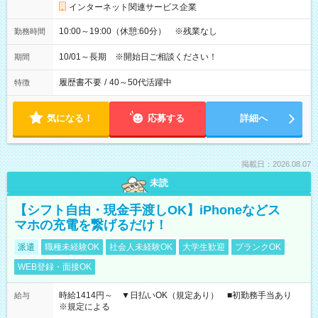
インターネット関連サービス企業
10:00～19:00（休憩:60分） ※残業なし
勤務時間
10/01～長期 ※開始日ご相談ください！
期間
履歴書不要
/
40～50代活躍中
特徴
気になる！
応募する
詳細へ
掲載日：2026.08.07
未読
【シフト自由・現金手渡しOK】iPhoneなどス
マホの充電を繋げるだけ！
派遣
職種未経験OK
社会人未経験OK
大学生歓迎
ブランクOK
WEB登録・面接OK
時給1414円～ ▼日払いOK（規定あり） ■初勤務手当あり
給与
※規定による