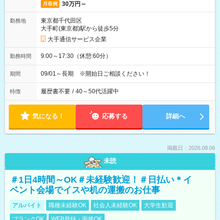
30万円～
月収例
東京都千代田区
勤務地
大手町(東京都)駅から徒歩5分
大手通信サービス企業
9:00～17:30（休憩:60分）
勤務時間
09/01～長期 ※開始日ご相談ください！
期間
履歴書不要
/
40～50代活躍中
特徴
気になる！
応募する
詳細へ
掲載日：2026.08.06
未読
＃1日4時間～OK＃未経験歓迎！＃日払い＊イ
ベント会場でイスや机の運搬のお仕事
アルバイト
職種未経験OK
社会人未経験OK
大学生歓迎
ブランクOK
WEB登録・面接OK