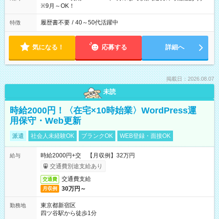
※9月～OK！
履歴書不要
/
40～50代活躍中
特徴
気になる！
応募する
詳細へ
掲載日：2026.08.07
未読
時給2000円！〈在宅×10時始業〉WordPress運
用保守・Web更新
派遣
社会人未経験OK
ブランクOK
WEB登録・面接OK
時給2000円+交 【月収例】32万円
給与
交通費別途支給あり
交通費支給
交通費
30万円～
月収例
東京都新宿区
勤務地
四ツ谷駅から徒歩1分