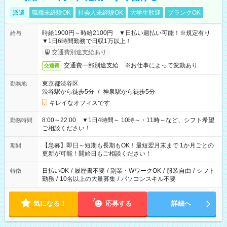
派遣
職種未経験OK
社会人未経験OK
大学生歓迎
ブランクOK
時給1900円～時給2100円 ▼日払い週払い可能！※規定有り
給与
▼1日6時間勤務で日収1万以上！
交通費別途支給あり
交通費一部別途支給 ※お仕事によって変動あり
交通費
東京都渋谷区
勤務地
渋谷駅から徒歩5分
/
神泉駅から徒歩5分
キレイなオフィスです
8:00～22:00 ▼1日4時間～ 10時～・11時～など、シフト希望
勤務時間
ご相談ください！
【急募】即日～短期も長期もOK！最短翌月末まで 1か月ごとの
期間
更新が可能！開始日もご相談ください！
日払いOK
/
履歴書不要
/
副業・WワークOK
/
服装自由
/
シフト
特徴
勤務
/
10名以上の大量募集
/
パソコンスキル不要
気になる！
応募する
詳細へ