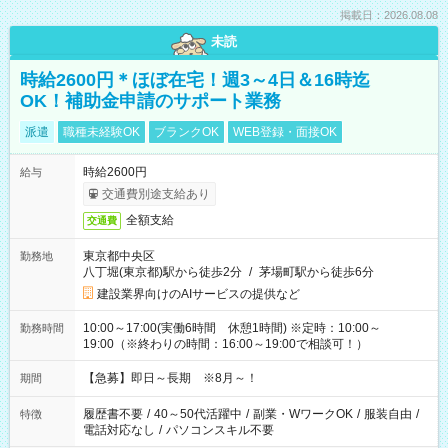
掲載日：2026.08.08
未読
時給2600円＊ほぼ在宅！週3～4日＆16時迄
OK！補助金申請のサポート業務
派遣
職種未経験OK
ブランクOK
WEB登録・面接OK
時給2600円
給与
交通費別途支給あり
全額支給
交通費
東京都中央区
勤務地
八丁堀(東京都)駅から徒歩2分
/
茅場町駅から徒歩6分
建設業界向けのAIサービスの提供など
10:00～17:00(実働6時間 休憩1時間) ※定時：10:00～
勤務時間
19:00（※終わりの時間：16:00～19:00で相談可！）
【急募】即日～長期 ※8月～！
期間
履歴書不要
/
40～50代活躍中
/
副業・WワークOK
/
服装自由
/
特徴
電話対応なし
/
パソコンスキル不要