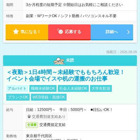
3か月程度の短期予定 ※開始日はお気軽にご相談ください
期間
副業・WワークOK
/
シフト勤務
/
パソコンスキル不要
特徴
気になる！
応募する
詳細へ
掲載日：2026.08.09
未読
＜夜勤＞1日4時間～未経験でももちろん歓迎！
イベント会場でイスや机の運搬のお仕事
アルバイト
職種未経験OK
社会人未経験OK
大学生歓迎
ブランクOK
WEB登録・面接OK
日給：12500円～ 半日：5000円～ ■日払いOK！
給与
交通費別途支給あり
交通費規定支給
交通費
東京都千代田区
勤務地