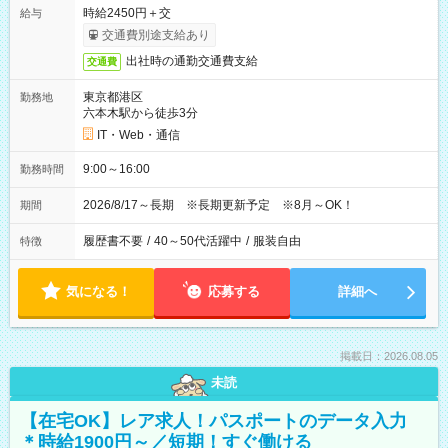
時給2450円＋交
給与
交通費別途支給あり
出社時の通勤交通費支給
交通費
東京都港区
勤務地
六本木駅から徒歩3分
IT・Web・通信
9:00～16:00
勤務時間
2026/8/17～長期 ※長期更新予定 ※8月～OK！
期間
履歴書不要
/
40～50代活躍中
/
服装自由
特徴
気になる！
応募する
詳細へ
掲載日：2026.08.05
未読
【在宅OK】レア求人！パスポートのデータ入力
＊時給1900円～／短期！すぐ働ける