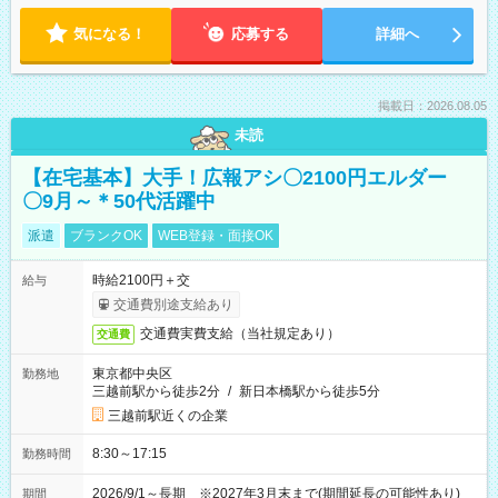
気になる！
応募する
詳細へ
掲載日：2026.08.05
未読
【在宅基本】大手！広報アシ〇2100円エルダー
〇9月～＊50代活躍中
派遣
ブランクOK
WEB登録・面接OK
時給2100円＋交
給与
交通費別途支給あり
交通費実費支給（当社規定あり）
交通費
東京都中央区
勤務地
三越前駅から徒歩2分
/
新日本橋駅から徒歩5分
三越前駅近くの企業
8:30～17:15
勤務時間
2026/9/1～長期 ※2027年3月末まで(期間延長の可能性あり)
期間