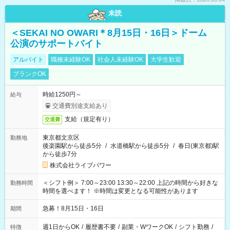
未読
＜SEKAI NO OWARI＊8月15日・16日＞ドーム
公演のサポートバイト
アルバイト
職種未経験OK
社会人未経験OK
大学生歓迎
ブランクOK
時給1250円～
給与
交通費別途支給あり
支給（規定有り）
交通費
東京都文京区
勤務地
後楽園駅から徒歩5分
/
水道橋駅から徒歩5分
/
春日(東京都)駅
から徒歩7分
株式会社ライブパワー
＜シフト例＞ 7:00～23:00 13:30～22:00 上記の時間から好きな
勤務時間
時間を選べます！ ※時間は変更となる可能性があります
急募！8月15日・16日
期間
週1日からOK
/
履歴書不要
/
副業・WワークOK
/
シフト勤務
/
特徴