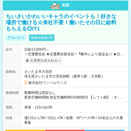
未読
ちいさいかわいいキャラのイベントも！好きな
場所で働ける☆来社不要！働いたその日に給料
もらえる◎/T1
アルバイト
職種未経験OK
日給13,000円～
給与
＋交通費支給 ★交通費全額支給！ ┗案件により規定あり ★日払
いOK！（規定あり） ┗働いたその日に現金GET♪ お仕事後はコ
交通費別途支給あり
ンビニATMから 日払い分を引き落とせます！ 【試用期間】試
用期間なし
さいたま市大宮区
勤務地
埼玉県さいたま市大宮区錦町（最寄り駅：大宮駅）
株式会社ワンベルウッズ
勤務時間は指定なし
勤務時間
変形労働時間制 想定労働時間160時間/月 【シフト例】 ・8：00
～21：00
単発・1日のみOK
期間
週1日からOK / 日払いOK / 副業・WワークOK / 10名以上の大量
特徴
募集