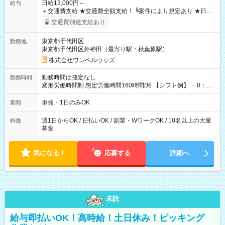
日給13,000円～
給与
＋交通費支給 ★交通費全額支給！ ┗案件により規定あり ★日払
いOK！（規定あり） ┗働いたその日に現金GET♪ お仕事後はコ
交通費別途支給あり
ンビニATMから 日払い分を引き落とせます！ 【試用期間】試
用期間なし
東京都千代田区
勤務地
東京都千代田区外神田（最寄り駅：秋葉原駅）
株式会社ワンベルウッズ
勤務時間は指定なし
勤務時間
変形労働時間制 想定労働時間160時間/月 【シフト例】 ・8：00
～21：00
単発・1日のみOK
期間
週1日からOK / 日払いOK / 副業・WワークOK / 10名以上の大量
特徴
募集
気になる！
応募する
詳細へ
未読
給与即払いOK！高時給！土日休み！ピッキング