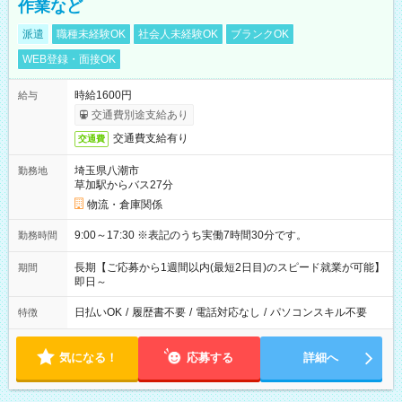
作業など
派遣
職種未経験OK
社会人未経験OK
ブランクOK
WEB登録・面接OK
時給1600円
給与
交通費別途支給あり
交通費支給有り
交通費
埼玉県八潮市
勤務地
草加駅からバス27分
物流・倉庫関係
9:00～17:30 ※表記のうち実働7時間30分です。
勤務時間
長期【ご応募から1週間以内(最短2日目)のスピード就業が可能】
期間
即日～
日払いOK
/
履歴書不要
/
電話対応なし
/
パソコンスキル不要
特徴
気になる！
応募する
詳細へ