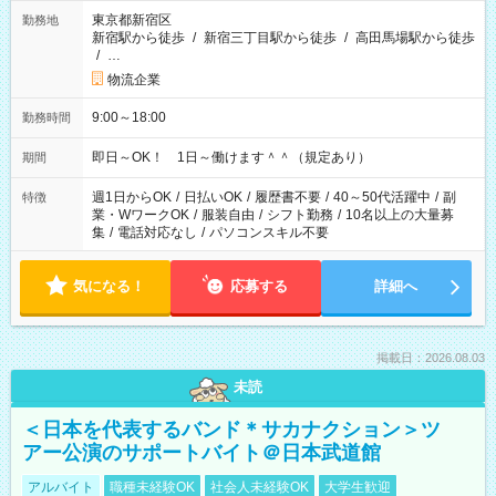
東京都新宿区
勤務地
新宿駅から徒歩
/
新宿三丁目駅から徒歩
/
高田馬場駅から徒歩
/
…
物流企業
9:00～18:00
勤務時間
即日～OK！ 1日～働けます＾＾（規定あり）
期間
週1日からOK
/
日払いOK
/
履歴書不要
/
40～50代活躍中
/
副
特徴
業・WワークOK
/
服装自由
/
シフト勤務
/
10名以上の大量募
集
/
電話対応なし
/
パソコンスキル不要
気になる！
応募する
詳細へ
掲載日：2026.08.03
未読
＜日本を代表するバンド＊サカナクション＞ツ
アー公演のサポートバイト＠日本武道館
アルバイト
職種未経験OK
社会人未経験OK
大学生歓迎