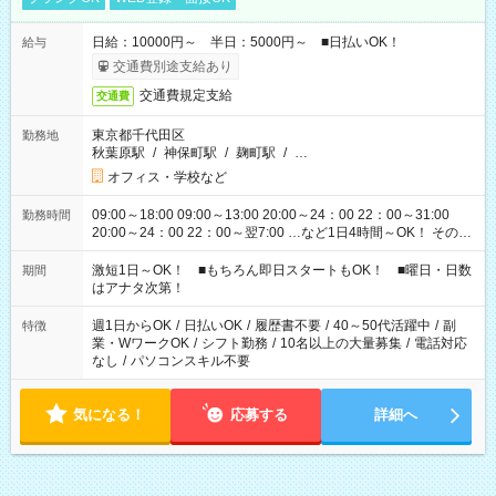
日給：10000円～ 半日：5000円～ ■日払いOK！
給与
交通費別途支給あり
交通費規定支給
交通費
東京都千代田区
勤務地
秋葉原駅
/
神保町駅
/
麹町駅
/
…
オフィス・学校など
09:00～18:00 09:00～13:00 20:00～24：00 22：00～31:00
勤務時間
20:00～24：00 22：00～翌7:00 …など1日4時間～OK！ その他
シフトもございます！ お気軽にご相談ください！
激短1日～OK！ ■もちろん即日スタートもOK！ ■曜日・日数
期間
はアナタ次第！
週1日からOK
/
日払いOK
/
履歴書不要
/
40～50代活躍中
/
副
特徴
業・WワークOK
/
シフト勤務
/
10名以上の大量募集
/
電話対応
なし
/
パソコンスキル不要
気になる！
応募する
詳細へ