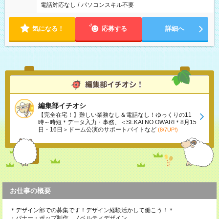
電話対応なし
/
パソコンスキル不要
気になる！
応募する
詳細へ
編集部イチオシ
【完全在宅！】難しい業務なし＆電話なし！ゆっくりの11
時～時短＊データ入力・事務、＜SEKAI NO OWARI＊8月15
日・16日＞ドーム公演のサポートバイトなど
(8/7UP!)
お仕事の概要
＊デザイン部での募集です！デザイン経験活かして働こう！＊
・バナー・ポップ制作、ノベルティデザイン