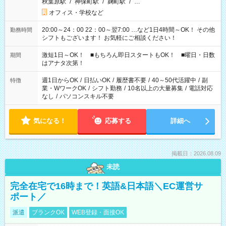
秋葉原駅
/
神保町駅
/
麹町駅
/
…
オフィス・学校など
20:00～24：00 22：00～翌7:00 …など1日4時間～OK！ その他
勤務時間
シフトもございます！ お気軽にご相談ください！
激短1日～OK！ ■もちろん即日スタートもOK！ ■曜日・日数
期間
はアナタ次第！
週1日からOK
/
日払いOK
/
履歴書不要
/
40～50代活躍中
/
副
特徴
業・WワークOK
/
シフト勤務
/
10名以上の大量募集
/
電話対応
なし
/
パソコンスキル不要
気になる！
応募する
詳細へ
掲載日：2026.08.09
未読
完全在宅で16時まで！英語&日本語＼EC運営サ
ポート／
派遣
ブランクOK
WEB登録・面接OK