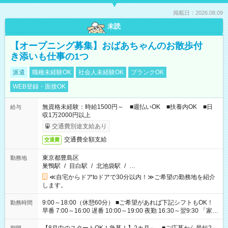
掲載日：2026.08.09
未読
【オープニング募集】おばあちゃんのお散歩付
き添いも仕事の1つ
派遣
職種未経験OK
社会人未経験OK
ブランクOK
WEB登録・面接OK
無資格未経験：時給1500円～ ■週払いOK ■扶養内OK ■日
給与
収1万2000円以上
交通費別途支給あり
交通費全額支給
交通費
東京都豊島区
勤務地
巣鴨駅
/
目白駅
/
北池袋駅
/
…
≪自宅からドアtoドアで30分以内！≫ご希望の勤務地を紹介
します。
9:00～18:00（休憩60分） ■ご希望があれば下記シフトもOK！
勤務時間
早番 7:00～16:00 遅番 10:00～19:00 夜勤 16:30～翌9:30 「家族
と休みを合わせたい」 「余裕を持って夕飯の準備がしたい」
「できれば残業はしたくない」 など、ご希望を教えてください