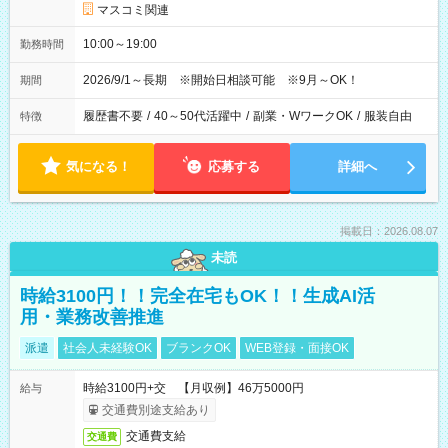
マスコミ関連
10:00～19:00
勤務時間
2026/9/1～長期 ※開始日相談可能 ※9月～OK！
期間
履歴書不要
/
40～50代活躍中
/
副業・WワークOK
/
服装自由
特徴
気になる！
応募する
詳細へ
掲載日：2026.08.07
未読
時給3100円！！完全在宅もOK！！生成AI活
用・業務改善推進
派遣
社会人未経験OK
ブランクOK
WEB登録・面接OK
時給3100円+交 【月収例】46万5000円
給与
交通費別途支給あり
交通費支給
交通費