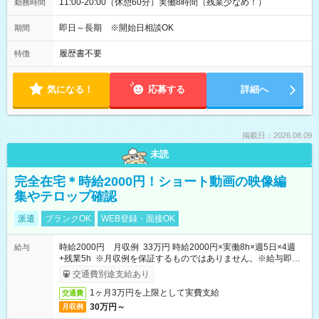
11:00-20:00（休憩60分）実働8時間（残業少なめ！）
勤務時間
即日～長期 ※開始日相談OK
期間
履歴書不要
特徴
気になる！
応募する
詳細へ
掲載日：2026.08.09
未読
完全在宅＊時給2000円！ショート動画の映像編
集やテロップ確認
派遣
ブランクOK
WEB登録・面接OK
時給2000円 月収例 33万円 時給2000円×実働8h×週5日×4週
給与
+残業5h ※月収例を保証するものではありません。※給与即受
取りサービス利用可（利用条件有）
交通費別途支給あり
1ヶ月3万円を上限として実費支給
交通費
30万円～
月収例