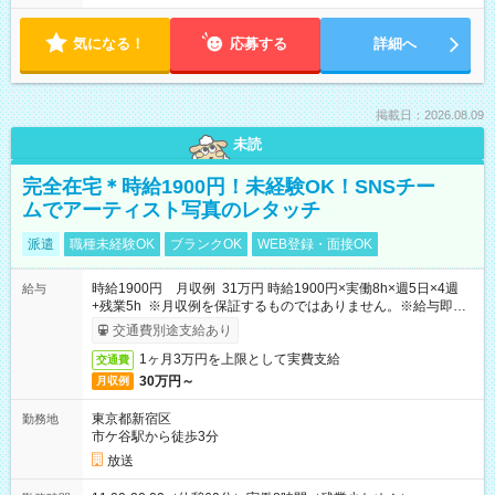
気になる！
応募する
詳細へ
掲載日：2026.08.09
未読
完全在宅＊時給1900円！未経験OK！SNSチー
ムでアーティスト写真のレタッチ
派遣
職種未経験OK
ブランクOK
WEB登録・面接OK
時給1900円 月収例 31万円 時給1900円×実働8h×週5日×4週
給与
+残業5h ※月収例を保証するものではありません。※給与即受
取りサービス利用可（利用条件有）
交通費別途支給あり
1ヶ月3万円を上限として実費支給
交通費
30万円～
月収例
東京都新宿区
勤務地
市ケ谷駅から徒歩3分
放送