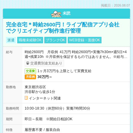
掲載日：2026.08.07
未読
完全在宅＊時給2600円！ライブ配信アプリ会社
でクリエイティブ制作進行管理
派遣
職種未経験OK
ブランクOK
WEB登録・面接OK
時給2600円 月収例 41万円 時給2600円×実働7h30m×週5日×4
給与
週+残業10h ※月収例を保証するものではありません。※給与即
受取りサービス利用可（利用条件有）
交通費別途支給あり
1ヶ月3万円を上限として実費支給
交通費
30万円～
月収例
東京都渋谷区
勤務地
渋谷駅から徒歩1分
インターネット関連
10:00-18:30（休憩60分）実働7時間30分
勤務時間
即日～長期 ※開始日相談OK
期間
履歴書不要
/
服装自由
特徴