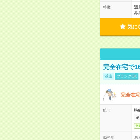
週
特徴
募
気に
完全在宅で1
派遣
ブランクOK
完全在宅
時
給与
交
東
勤務地