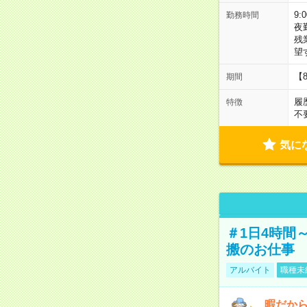
9:
勤務時間
夜
残
望
【
期間
履
特徴
不
気に
＃1日4時間
搬のお仕事
アルバイト
職種未
暇だか