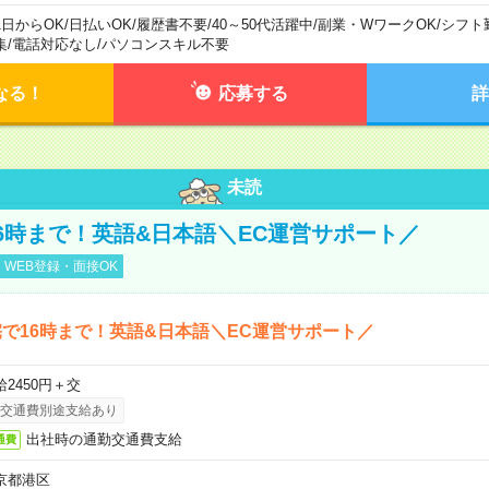
1日からOK
/
日払いOK
/
履歴書不要
/
40～50代活躍中
/
副業・WワークOK
/
シフト
集
/
電話対応なし
/
パソコンスキル不要
なる！
応募する
詳
未読
6時まで！英語&日本語＼EC運営サポート／
WEB登録・面接OK
で16時まで！英語&日本語＼EC運営サポート／
給2450円＋交
交通費別途支給あり
出社時の通勤交通費支給
通費
京都港区