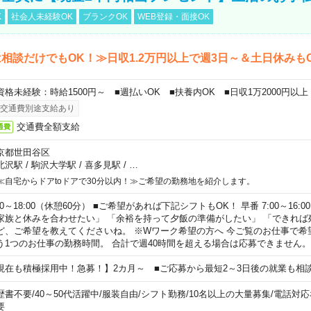
K
社会人未経験OK
ブランクOK
WEB登録・面接OK
相談だけでもOK！≫日収1.2万円以上で週3日～＆土日休みも
資格未経験：時給1500円～ ■週払いOK ■扶養内OK ■日収1万2000円以上
交通費別途支給あり
交通費全額支給
通費
京都世田谷区
北沢駅
/
駒沢大学駅
/
喜多見駅
/
…
≪自宅からドアtoドアで30分以内！≫ご希望の勤務地を紹介します。
00～18:00（休憩60分） ■ご希望があれば下記シフトもOK！ 早番 7:00～16:00 遅
家族と休みを合わせたい」 「余裕を持って夕飯の準備がしたい」 「できれば
ど、ご希望を教えてくださいね。 ※Wワーク希望の方へ 今ご覧のお仕事で希
う1つのお仕事の勤務時間。 合計で週40時間を超える場合は応募できません。
現在も積極採用中！急募！】2カ月～ ■ご応募から最短2～3日後の就業も相
歴書不要
/
40～50代活躍中
/
服装自由
/
シフト勤務
/
10名以上の大量募集
/
電話対応
要