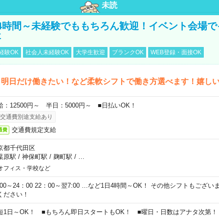
未読
4時間～未経験でももちろん歓迎！イベント会場で
事
経験OK
社会人未経験OK
大学生歓迎
ブランクOK
WEB登録・面接OK
ら明日だけ働きたい！など柔軟シフトで働き方選べます！嬉し
給：12500円～ 半日：5000円～ ■日払いOK！
交通費別途支給あり
交通費規定支給
通費
京都千代田区
葉原駅
/
神保町駅
/
麹町駅
/
…
オフィス・学校など
0:00～24：00 22：00～翌7:00 …など1日4時間～OK！ その他シフトもござ
ください！
短1日～OK！ ■もちろん即日スタートもOK！ ■曜日・日数はアナタ次第！