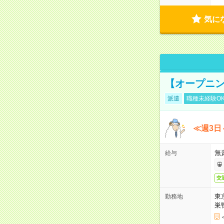
気に
【オープニン
派遣
職種未経験O
≪週3日
無
給与
交
東
勤務地
巣