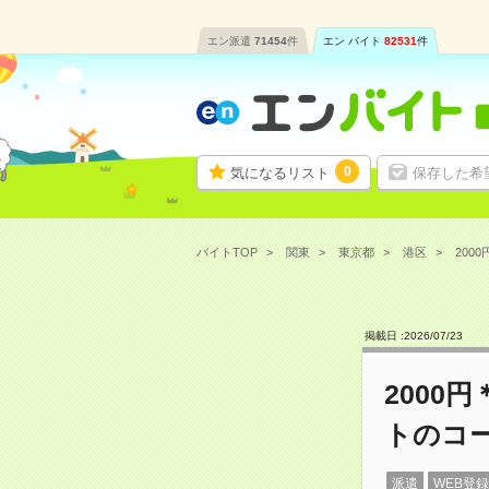
エン派遣
71454
件
エン バイト
82531
件
0
気になるリスト
保存した希
バイトTOP
関東
東京都
港区
200
掲載日 :
2026
/
07
/
23
2000
トのコ
派遣
WEB登