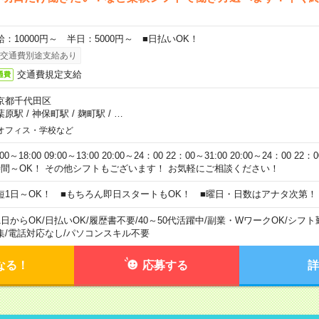
給：10000円～ 半日：5000円～ ■日払いOK！
交通費別途支給あり
交通費規定支給
通費
京都千代田区
葉原駅
/
神保町駅
/
麹町駅
/
…
オフィス・学校など
:00～18:00 09:00～13:00 20:00～24：00 22：00～31:00 20:00～24：00 2
時間～OK！ その他シフトもございます！ お気軽にご相談ください！
短1日～OK！ ■もちろん即日スタートもOK！ ■曜日・日数はアナタ次第！
1日からOK
/
日払いOK
/
履歴書不要
/
40～50代活躍中
/
副業・WワークOK
/
シフト
集
/
電話対応なし
/
パソコンスキル不要
なる！
応募する
詳