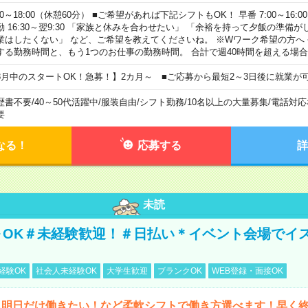
00～18:00（休憩60分） ■ご希望があれば下記シフトもOK！ 早番 7:00～16:00 遅
勤 16:30～翌9:30 「家族と休みを合わせたい」 「余裕を持って夕飯の準備
業はしたくない」 など、ご希望を教えてくださいね。 ※Wワーク希望の方へ
する勤務時間と、もう1つのお仕事の勤務時間。 合計で週40時間を超える場
8月中のスタートOK！急募！】2カ月～ ■ご応募から最短2～3日後に就業が
歴書不要
/
40～50代活躍中
/
服装自由
/
シフト勤務
/
10名以上の大量募集
/
電話対応
要
なる！
応募する
詳
未読
～OK＃未経験歓迎！＃日払い＊イベント会場でイ
経験OK
社会人未経験OK
大学生歓迎
ブランクOK
WEB登録・面接OK
ら明日だけ働きたい！など柔軟シフトで働き方選べます！早く