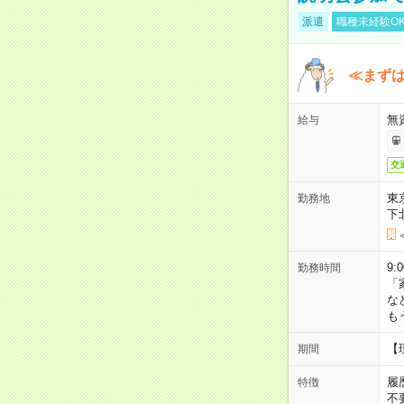
派遣
職種未経験O
≪まずは
無
給与
交
東
勤務地
下
9:
勤務時間
「
な
も
【
期間
履
特徴
不