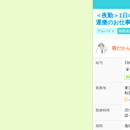
＜夜勤＞1日
運搬のお仕
アルバイト
職種未
暇だか
日
給与
交
東
勤務地
秋
2
勤務時間
談
激
期間