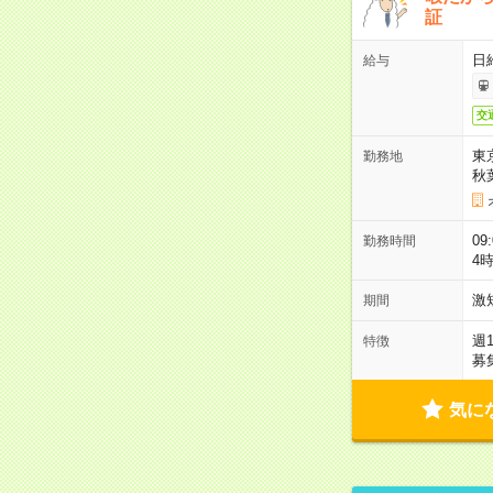
証
日
給与
交
東
勤務地
秋
09
勤務時間
4
激
期間
週
特徴
募
気に