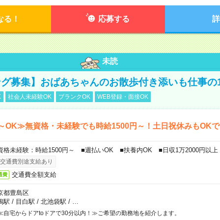
なる！
応募する
詳
未読
グ募集】おばあちゃんのお散歩付き添いも仕事の
K
社会人未経験OK
ブランクOK
WEB登録・面接OK
～OK≫無資格・未経験でも時給1500円～！土日祝休みもOK
資格未経験：時給1500円～ ■週払いOK ■扶養内OK ■日収1万2000円以上
交通費別途支給あり
交通費全額支給
通費
京都豊島区
鴨駅
/
目白駅
/
北池袋駅
/
…
≪自宅からドアtoドアで30分以内！≫ご希望の勤務地を紹介します。