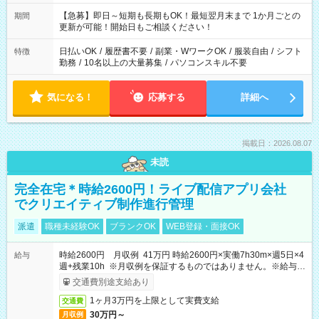
【急募】即日～短期も長期もOK！最短翌月末まで 1か月ごとの
期間
更新が可能！開始日もご相談ください！
日払いOK
/
履歴書不要
/
副業・WワークOK
/
服装自由
/
シフト
特徴
勤務
/
10名以上の大量募集
/
パソコンスキル不要
気になる！
応募する
詳細へ
掲載日：2026.08.07
未読
完全在宅＊時給2600円！ライブ配信アプリ会社
でクリエイティブ制作進行管理
派遣
職種未経験OK
ブランクOK
WEB登録・面接OK
時給2600円 月収例 41万円 時給2600円×実働7h30m×週5日×4
給与
週+残業10h ※月収例を保証するものではありません。※給与即
受取りサービス利用可（利用条件有）
交通費別途支給あり
1ヶ月3万円を上限として実費支給
交通費
30万円～
月収例