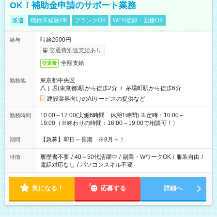
OK！補助金申請のサポート業務
派遣
職種未経験OK
ブランクOK
WEB登録・面接OK
時給2600円
給与
交通費別途支給あり
全額支給
交通費
東京都中央区
勤務地
八丁堀(東京都)駅から徒歩2分
/
茅場町駅から徒歩6分
建設業界向けのAIサービスの提供など
10:00～17:00(実働6時間 休憩1時間) ※定時：10:00～
勤務時間
19:00（※終わりの時間：16:00～19:00で相談可！）
【急募】即日～長期 ※8月～！
期間
履歴書不要
/
40～50代活躍中
/
副業・WワークOK
/
服装自由
/
特徴
電話対応なし
/
パソコンスキル不要
気になる！
応募する
詳細へ