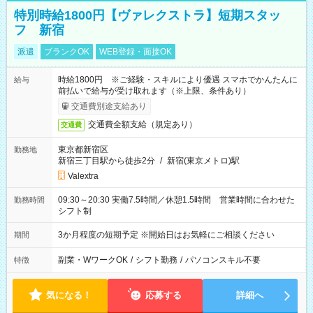
特別時給1800円【ヴァレクストラ】短期スタッ
フ 新宿
派遣
ブランクOK
WEB登録・面接OK
時給1800円 ※ご経験・スキルにより優遇 スマホでかんたんに
給与
前払いで給与が受け取れます（※上限、条件あり）
交通費別途支給あり
交通費全額支給（規定あり）
交通費
東京都新宿区
勤務地
新宿三丁目駅から徒歩2分
/
新宿(東京メトロ)駅
Valextra
09:30～20:30 実働7.5時間／休憩1.5時間 営業時間に合わせた
勤務時間
シフト制
3か月程度の短期予定 ※開始日はお気軽にご相談ください
期間
副業・WワークOK
/
シフト勤務
/
パソコンスキル不要
特徴
気になる！
応募する
詳細へ