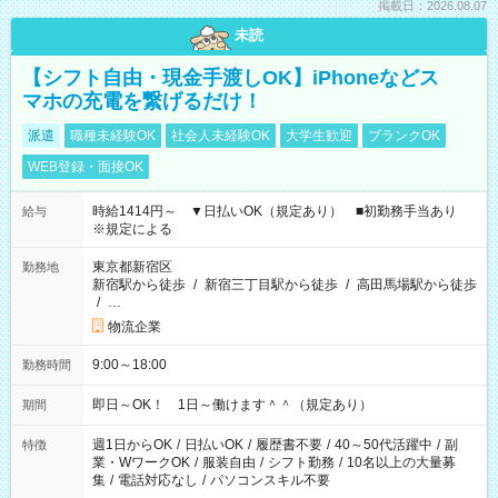
掲載日：2026.08.07
未読
【シフト自由・現金手渡しOK】iPhoneなどス
マホの充電を繋げるだけ！
派遣
職種未経験OK
社会人未経験OK
大学生歓迎
ブランクOK
WEB登録・面接OK
時給1414円～ ▼日払いOK（規定あり） ■初勤務手当あり
給与
※規定による
東京都新宿区
勤務地
新宿駅から徒歩
/
新宿三丁目駅から徒歩
/
高田馬場駅から徒歩
/
…
物流企業
9:00～18:00
勤務時間
即日～OK！ 1日～働けます＾＾（規定あり）
期間
週1日からOK
/
日払いOK
/
履歴書不要
/
40～50代活躍中
/
副
特徴
業・WワークOK
/
服装自由
/
シフト勤務
/
10名以上の大量募
集
/
電話対応なし
/
パソコンスキル不要