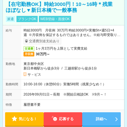
【在宅勤務OK】時給3000円！10～16時＊残業
ほぼなし▼新日本橋で一般事務
派遣
ブランクOK
WEB登録・面接OK
時給3000円 月収例 30万円 時給3000円×実働5h×週5日×4
給与
週 ※月収例を保証するものではありません。※給与即受取りサ
ービス利用可（利用条件有）
交通費別途支給あり
1ヶ月3万円を上限として実費支給
交通費
30万円～
月収例
東京都中央区
勤務地
新日本橋駅から徒歩3分
/
三越前駅から徒歩1分
サ－ビス
10:00-16:00（休憩60分）実働5時間（残業少なめ！）
勤務時間
2026年09月01日～長期 ※開始日相談OK ※9月～！
期間
履歴書不要
特徴
気になる！
応募する
詳細へ