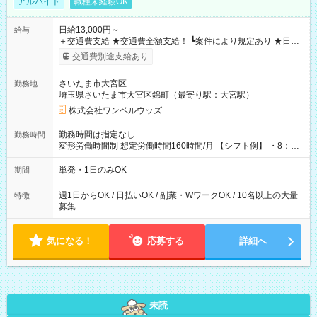
アルバイト
職種未経験OK
日給13,000円～
給与
＋交通費支給 ★交通費全額支給！ ┗案件により規定あり ★日払
いOK！（規定あり） ┗働いたその日に現金GET♪ お仕事後はコ
交通費別途支給あり
ンビニATMから 日払い分を引き落とせます！ 【試用期間】試
用期間なし
さいたま市大宮区
勤務地
埼玉県さいたま市大宮区錦町（最寄り駅：大宮駅）
株式会社ワンベルウッズ
勤務時間は指定なし
勤務時間
変形労働時間制 想定労働時間160時間/月 【シフト例】 ・8：00
～21：00
単発・1日のみOK
期間
週1日からOK / 日払いOK / 副業・WワークOK / 10名以上の大量
特徴
募集
気になる！
応募する
詳細へ
未読