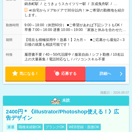
錦糸町駅
/
とうきょうスカイツリー駅
/
京成曳舟駅
/
…
≪自宅からドアtoドアで30分以内！≫ご希望の勤務地を紹介
します。
9:00～18:00（休憩60分） ■ご希望があれば下記シフトもOK！
勤務時間
早番 7:00～16:00 遅番 10:00～19:00 「家族と休みを合わせた
い」 「余裕を持って夕飯の準備がしたい」 「できれば残業はし
たくない」 など、ご希望を教えてくださいね。 ※Wワーク希望
【現在も積極採用中！急募！】2カ月～ ■ご応募から最短2～3
期間
の方へ 今ご覧のお仕事で希望する勤務時間と、もう1つのお仕事
日後の就業も相談可能です！
の勤務時間。 合計で週40時間を超える場合は応募できません。
履歴書不要
/
40～50代活躍中
/
服装自由
/
シフト勤務
/
10名以
特徴
上の大量募集
/
電話対応なし
/
パソコンスキル不要
気になる！
応募する
詳細へ
掲載日：2026.08.07
未読
2400円＊《illustrator/Photoshop使える！》広
告デザイン
派遣
職種未経験OK
ブランクOK
WEB登録・面接OK