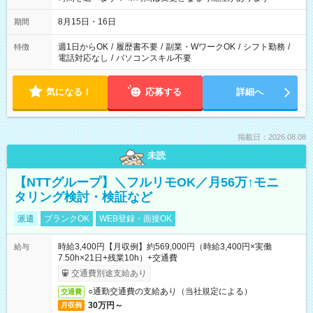
8月15日・16日
期間
週1日からOK
/
履歴書不要
/
副業・WワークOK
/
シフト勤務
/
特徴
電話対応なし
/
パソコンスキル不要
気になる！
応募する
詳細へ
掲載日：2026.08.08
未読
【NTTグループ】＼フルリモOK／月56万↑モニ
タリング検討・検証など
派遣
ブランクOK
WEB登録・面接OK
時給3,400円【月収例】約569,000円（時給3,400円×実働
給与
7.50h×21日+残業10h）+交通費
交通費別途支給あり
○通勤交通費の支給あり（当社規定による）
交通費
30万円～
月収例