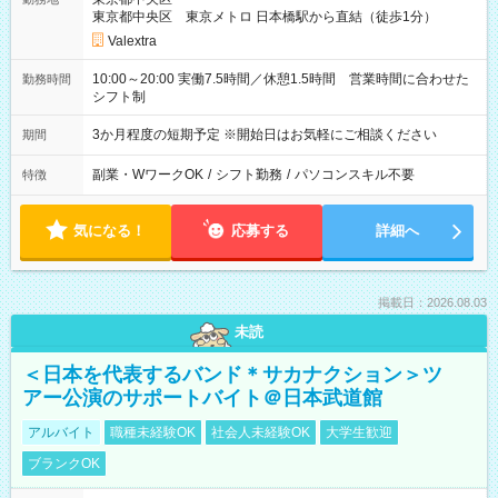
東京都中央区 東京メトロ 日本橋駅から直結（徒歩1分）
Valextra
10:00～20:00 実働7.5時間／休憩1.5時間 営業時間に合わせた
勤務時間
シフト制
3か月程度の短期予定 ※開始日はお気軽にご相談ください
期間
副業・WワークOK
/
シフト勤務
/
パソコンスキル不要
特徴
気になる！
応募する
詳細へ
掲載日：2026.08.03
未読
＜日本を代表するバンド＊サカナクション＞ツ
アー公演のサポートバイト＠日本武道館
アルバイト
職種未経験OK
社会人未経験OK
大学生歓迎
ブランクOK