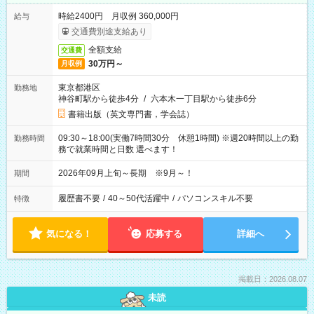
時給2400円 月収例 360,000円
給与
交通費別途支給あり
全額支給
交通費
30万円～
月収例
東京都港区
勤務地
神谷町駅から徒歩4分
/
六本木一丁目駅から徒歩6分
書籍出版（英文専門書，学会誌）
09:30～18:00(実働7時間30分 休憩1時間) ※週20時間以上の勤
勤務時間
務で就業時間と日数 選べます！
2026年09月上旬～長期 ※9月～！
期間
履歴書不要
/
40～50代活躍中
/
パソコンスキル不要
特徴
気になる！
応募する
詳細へ
掲載日：2026.08.07
未読