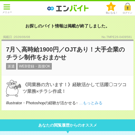
0
メニュー
気になる！
ログイン
お探しのバイト情報は掲載が終了しました。
掲載日 :2026
/
06
/
08
No.TMPE26-0409581
7月＼高時給1900円／OJTあり！大手企業の
チラシ制作をおまかせ
派遣
WEB登録・面接OK
《同業務の方います！》経験活かして活躍〇コツコ
ツ業務×チラシ作成！
illustrator・Photoshopの経験が活かせる↑
...もっとみる
あなたの閲覧履歴からのオススメ