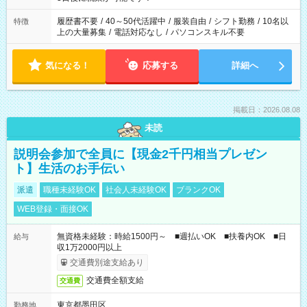
と、もう1つのお仕事の勤務時間。 合計で週40時間を超える場
合は応募できません。
履歴書不要
/
40～50代活躍中
/
服装自由
/
シフト勤務
/
10名以
特徴
上の大量募集
/
電話対応なし
/
パソコンスキル不要
気になる！
応募する
詳細へ
掲載日：2026.08.08
未読
説明会参加で全員に【現金2千円相当プレゼン
ト】生活のお手伝い
派遣
職種未経験OK
社会人未経験OK
ブランクOK
WEB登録・面接OK
無資格未経験：時給1500円～ ■週払いOK ■扶養内OK ■日
給与
収1万2000円以上
交通費別途支給あり
交通費全額支給
交通費
東京都墨田区
勤務地