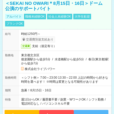
＜SEKAI NO OWARI＊8月15日・16日＞ドーム
公演のサポートバイト
アルバイト
職種未経験OK
社会人未経験OK
大学生歓迎
ブランクOK
時給1250円～
給与
交通費別途支給あり
支給（規定有り）
交通費
東京都文京区
勤務地
後楽園駅から徒歩5分
/
水道橋駅から徒歩5分
/
春日(東京都)駅
から徒歩7分
株式会社ライブパワー
＜シフト例＞ 7:00～23:00 13:30～22:00 上記の時間から好きな
勤務時間
時間を選べます！ ※時間は変更となる可能性があります
急募！8月15日・16日
期間
週1日からOK
/
履歴書不要
/
副業・WワークOK
/
シフト勤務
/
特徴
電話対応なし
/
パソコンスキル不要