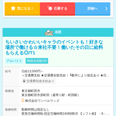
気になる！
応募する
詳細へ
未読
ちいさいかわいいキャラのイベントも！好きな
場所で働ける☆来社不要！働いたその日に給料
もらえる◎/T1
アルバイト
職種未経験OK
日給13,000円～
給与
＋交通費支給 ★交通費全額支給！ ┗案件により規定あり ★日払
いOK！（規定あり） ┗働いたその日に現金GET♪ お仕事後はコ
交通費別途支給あり
ンビニATMから 日払い分を引き落とせます！ 【試用期間】試
用期間なし
東京都町田市
勤務地
東京都町田市原町田（最寄り駅：町田駅）
株式会社ワンベルウッズ
勤務時間は指定なし
勤務時間
変形労働時間制 想定労働時間160時間/月 【シフト例】 ・8：00