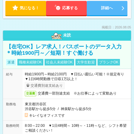
気になる！
応募する
詳細へ
掲載日：2026.08.05
未読
【在宅OK】レア求人！パスポートのデータ入力
＊時給1900円～／短期！すぐ働ける
派遣
職種未経験OK
社会人未経験OK
大学生歓迎
ブランクOK
時給1900円～時給2100円 ▼日払い週払い可能！※規定有り
給与
▼1日6時間勤務で日収1万以上！
交通費別途支給あり
交通費一部別途支給 ※お仕事によって変動あり
交通費
東京都渋谷区
勤務地
渋谷駅から徒歩5分
/
神泉駅から徒歩5分
キレイなオフィスです
8:00～22:00 ▼1日4時間～ 10時～・11時～など、シフト希望
勤務時間
ご相談ください！