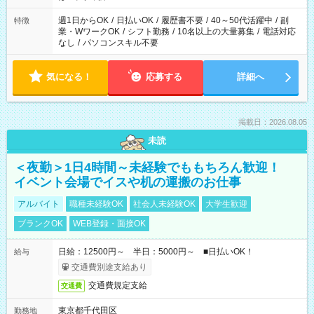
週1日からOK
/
日払いOK
/
履歴書不要
/
40～50代活躍中
/
副
特徴
業・WワークOK
/
シフト勤務
/
10名以上の大量募集
/
電話対応
なし
/
パソコンスキル不要
気になる！
応募する
詳細へ
掲載日：2026.08.05
未読
＜夜勤＞1日4時間～未経験でももちろん歓迎！
イベント会場でイスや机の運搬のお仕事
アルバイト
職種未経験OK
社会人未経験OK
大学生歓迎
ブランクOK
WEB登録・面接OK
日給：12500円～ 半日：5000円～ ■日払いOK！
給与
交通費別途支給あり
交通費規定支給
交通費
東京都千代田区
勤務地