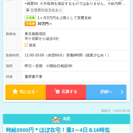
+残業5h ※月収例を保証するものではありません。※給与即受
取りサービス利用可（利用条件有）
交通費別途支給あり
1ヶ月3万円を上限として実費支給
交通費
30万円～
月収例
東京都新宿区
勤務地
市ケ谷駅から徒歩3分
放送
11:00-20:00（休憩60分）実働8時間（残業少なめ！）
勤務時間
即日～長期 ※開始日相談OK
期間
履歴書不要
特徴
気になる！
応募する
詳細へ
掲載日：2026.08.08
未読
時給2600円＊ほぼ在宅！週3～4日＆16時迄