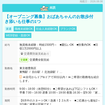
掲載日：2026.08.08
未読
【オープニング募集】おばあちゃんのお散歩付
き添いも仕事の1つ
派遣
職種未経験OK
社会人未経験OK
ブランクOK
WEB登録・面接OK
無資格未経験：時給1500円～ ■週払いOK ■扶養内OK ■日
給与
収1万2000円以上
交通費別途支給あり
交通費全額支給
交通費
東京都豊島区
勤務地
巣鴨駅
/
目白駅
/
北池袋駅
/
…
≪自宅からドアtoドアで30分以内！≫ご希望の勤務地を紹介
します。
9:00～18:00（休憩60分） ■ご希望があれば下記シフトもOK！
勤務時間
早番 7:00～16:00 遅番 10:00～19:00 夜勤 16:30～翌9:30 「家族
と休みを合わせたい」 「余裕を持って夕飯の準備がしたい」
「できれば残業はしたくない」 など、ご希望を教えてください
【8月中のスタートOK！急募！】2カ月～ ■ご応募から最短2～
期間
ね。 ※Wワーク希望の方へ 今ご覧のお仕事で希望する勤務時間
3日後に就業が可能です！