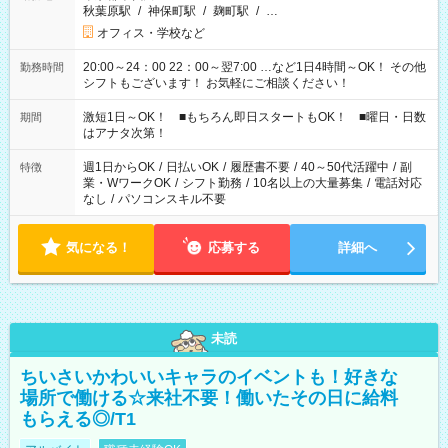
秋葉原駅
/
神保町駅
/
麹町駅
/
…
オフィス・学校など
20:00～24：00 22：00～翌7:00 …など1日4時間～OK！ その他
勤務時間
シフトもございます！ お気軽にご相談ください！
激短1日～OK！ ■もちろん即日スタートもOK！ ■曜日・日数
期間
はアナタ次第！
週1日からOK
/
日払いOK
/
履歴書不要
/
40～50代活躍中
/
副
特徴
業・WワークOK
/
シフト勤務
/
10名以上の大量募集
/
電話対応
なし
/
パソコンスキル不要
気になる！
応募する
詳細へ
未読
ちいさいかわいいキャラのイベントも！好きな
場所で働ける☆来社不要！働いたその日に給料
もらえる◎/T1