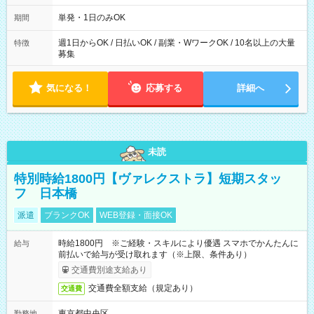
～21：00
単発・1日のみOK
期間
週1日からOK / 日払いOK / 副業・WワークOK / 10名以上の大量
特徴
募集
気になる！
応募する
詳細へ
未読
特別時給1800円【ヴァレクストラ】短期スタッ
フ 日本橋
派遣
ブランクOK
WEB登録・面接OK
時給1800円 ※ご経験・スキルにより優遇 スマホでかんたんに
給与
前払いで給与が受け取れます（※上限、条件あり）
交通費別途支給あり
交通費全額支給（規定あり）
交通費
東京都中央区
勤務地