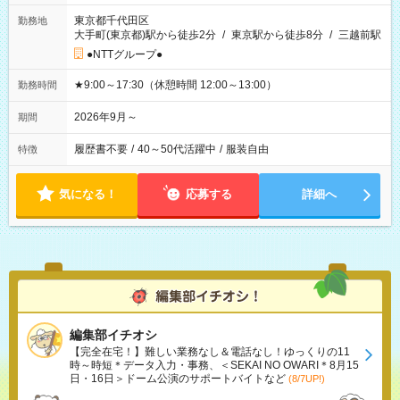
東京都千代田区
勤務地
大手町(東京都)駅から徒歩2分
/
東京駅から徒歩8分
/
三越前駅
●NTTグループ●
★9:00～17:30（休憩時間 12:00～13:00）
勤務時間
2026年9月～
期間
履歴書不要
/
40～50代活躍中
/
服装自由
特徴
気になる！
応募する
詳細へ
編集部イチオシ
【完全在宅！】難しい業務なし＆電話なし！ゆっくりの11
時～時短＊データ入力・事務、＜SEKAI NO OWARI＊8月15
日・16日＞ドーム公演のサポートバイトなど
(8/7UP!)