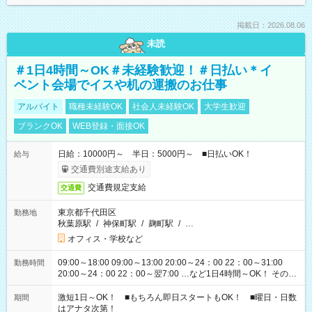
掲載日：2026.08.06
未読
＃1日4時間～OK＃未経験歓迎！＃日払い＊イ
ベント会場でイスや机の運搬のお仕事
アルバイト
職種未経験OK
社会人未経験OK
大学生歓迎
ブランクOK
WEB登録・面接OK
日給：10000円～ 半日：5000円～ ■日払いOK！
給与
交通費別途支給あり
交通費規定支給
交通費
東京都千代田区
勤務地
秋葉原駅
/
神保町駅
/
麹町駅
/
…
オフィス・学校など
09:00～18:00 09:00～13:00 20:00～24：00 22：00～31:00
勤務時間
20:00～24：00 22：00～翌7:00 …など1日4時間～OK！ その他
シフトもございます！ お気軽にご相談ください！
激短1日～OK！ ■もちろん即日スタートもOK！ ■曜日・日数
期間
はアナタ次第！