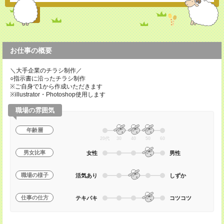
お仕事の概要
＼大手企業のチラシ制作／
○指示書に沿ったチラシ制作
※ご自身で1から作成いただきます
※illustrator・Photoshop使用します
職場の雰囲気
年齢層
20代
30
40
50
60
男女比率
女性
男性
職場の様子
活気あり
しずか
仕事の仕方
テキパキ
コツコツ