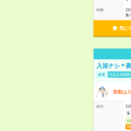
日
特徴
集
/
気に
入浴ナシ＊夜
派遣
社会人未経験
夜勤は
日
給与
交
月