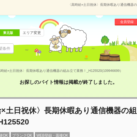
〈高時給×土日祝休〉長期休暇あり通信機器の組み立
会員登録
エリア変更
東北版
望条件
時給×土日祝休〉長期休暇あり通信機器の組み立て業務！_H125520(109946699）
お探しのバイト情報は掲載が終了しました。
給×土日祝休〉長期休暇あり通信機器の
125520
験OK
ブランクOK
WEB登録・面接OK