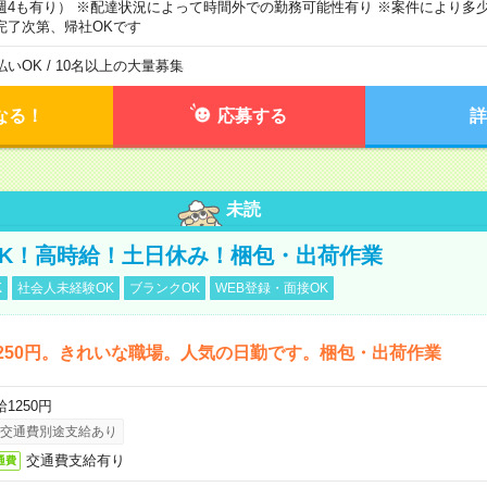
週4も有り） ※配達状況によって時間外での勤務可能性有り ※案件により多少
完了次第、帰社OKです
払いOK / 10名以上の大量募集
なる！
応募する
詳
未読
K！高時給！土日休み！梱包・出荷作業
K
社会人未経験OK
ブランクOK
WEB登録・面接OK
250円。きれいな職場。人気の日勤です。梱包・出荷作業
1250円
交通費別途支給あり
交通費支給有り
通費