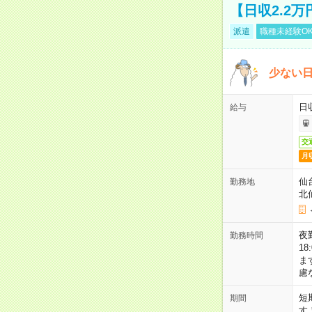
【日収2.2
派遣
職種未経験O
少ない
日
給与
交
月
仙
勤務地
北
夜勤
勤務時間
1
ま
慮
短
期間
す