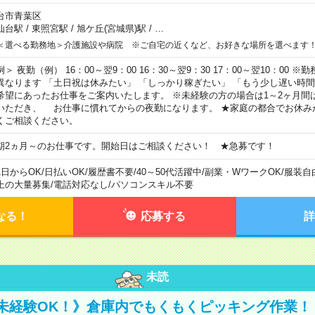
台市青葉区
仙台駅
/
東照宮駅
/
旭ケ丘(宮城県)駅
/
…
＜選べる勤務地＞介護施設や病院 ※ご自宅の近くなど、お好きな場所を選べます
例＞ 夜勤（例） 16：00～翌9：00 16：30～翌9：30 17：00～翌10：00
異なります 「土日祝は休みたい」 「しっかり稼ぎたい」 「もう少し遅い時
希望にあったお仕事をご案内いたします。 ※未経験の方の場合は1～2ヶ月間
いただき、 お仕事に慣れてからの夜勤になります。 ★家庭の都合でお休み
くご相談ください。
期2ヵ月～のお仕事です。開始日はご相談ください！ ★急募です！
1日からOK
/
日払いOK
/
履歴書不要
/
40～50代活躍中
/
副業・WワークOK
/
服装自
上の大量募集
/
電話対応なし
/
パソコンスキル不要
なる！
応募する
詳
未読
未経験OK！》倉庫内でもくもくピッキング作業！