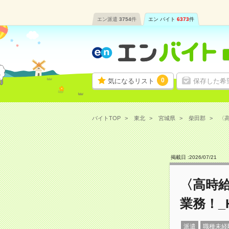
エン派遣
3754
件
エン バイト
6373
件
0
気になるリスト
保存した希
バイトTOP
東北
宮城県
柴田郡
〈高
掲載日 :
2026
/
07
/
21
〈高時
業務！_H
派遣
職種未経