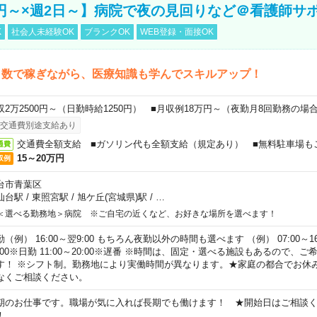
万円～×週2日～】病院で夜の見回りなど＠看護師サ
K
社会人未経験OK
ブランクOK
WEB登録・面接OK
日数で稼ぎながら、医療知識も学んでスキルアップ！
収2万2500円～（日勤時給1250円） ■月収例18万円～（夜勤月8回勤務の場
交通費別途支給あり
交通費全額支給 ■ガソリン代も全額支給（規定あり） ■無料駐車場も
通費
15～20万円
収例
台市青葉区
仙台駅
/
東照宮駅
/
旭ケ丘(宮城県)駅
/
…
＜選べる勤務地＞病院 ※ご自宅の近くなど、お好きな場所を選べます！
（例） 16:00～翌9:00 もちろん夜勤以外の時間も選べます （例） 07:00～16:
8:00※日勤 11:00～20:00※遅番 ※時間は、固定・選べる施設もあるので、
す！ ※シフト制。勤務地により実働時間が異なります。★家庭の都合でお休
なくご相談ください。
期のお仕事です。職場が気に入れば長期でも働けます！ ★開始日はご相談
！