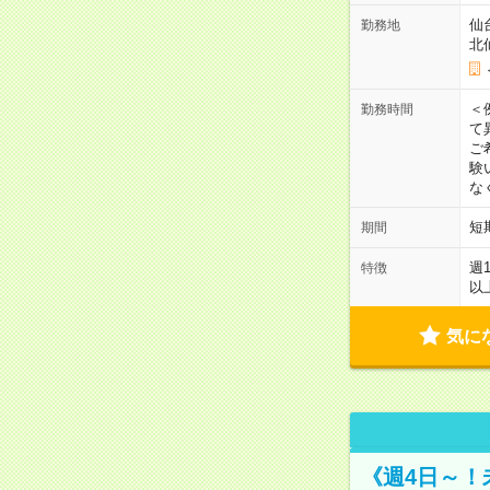
仙
勤務地
北
＜
勤務時間
て
ご
験
な
短
期間
週
特徴
以
気に
《週4日～！