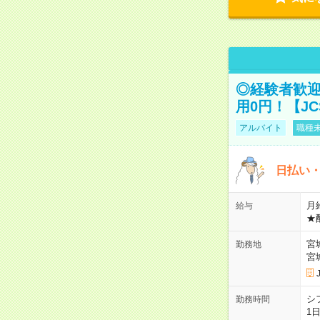
◎経験者歓迎
用0円！【J
アルバイト
職種未
日払い・
月給
給与
★
宮
勤務地
宮
シ
勤務時間
1