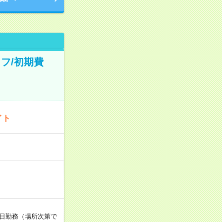
フ/初期費
イト
週5日勤務（場所次第で