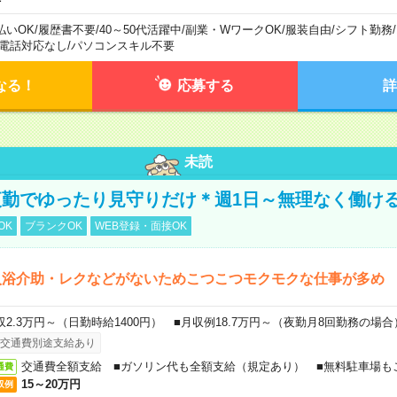
払いOK
/
履歴書不要
/
40～50代活躍中
/
副業・WワークOK
/
服装自由
/
シフト勤務
/
電話対応なし
/
パソコンスキル不要
なる！
応募する
詳
未読
勤でゆったり見守りだけ＊週1日～無理なく働け
OK
ブランクOK
WEB登録・面接OK
入浴介助・レクなどがないためこつこつモクモクな仕事が多め
収2.3万円～（日勤時給1400円） ■月収例18.7万円～（夜勤月8回勤務の場合
交通費別途支給あり
交通費全額支給 ■ガソリン代も全額支給（規定あり） ■無料駐車場も
通費
15～20万円
収例