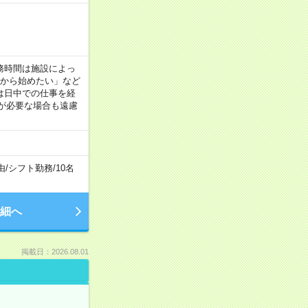
！
 ※勤務時間は施設によっ
間から始めたい」など
は日中での仕事を経
が必要な場合も遠慮
由
/
シフト勤務
/
10名
細へ
掲載日：2026.08.01