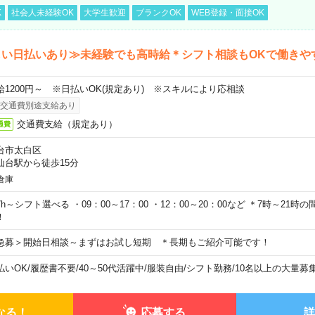
K
社会人未経験OK
大学生歓迎
ブランクOK
WEB登録・面接OK
しい日払いあり≫未経験でも高時給＊シフト相談もOKで働きや
給1200円～ ※日払いOK(規定あり) ※スキルにより応相談
交通費別途支給あり
交通費支給（規定あり）
通費
台市太白区
仙台駅から徒歩15分
倉庫
7h～シフト選べる ・09：00～17：00 ・12：00～20：00など ＊7時～21
！
急募＞開始日相談～まずはお試し短期 ＊長期もご紹介可能です！
払いOK
/
履歴書不要
/
40～50代活躍中
/
服装自由
/
シフト勤務
/
10名以上の大量募
なる！
応募する
詳