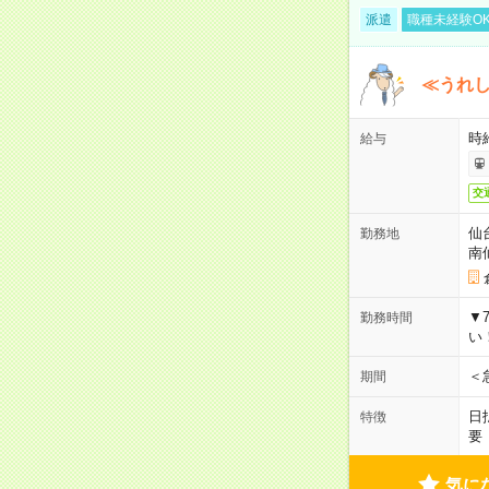
派遣
職種未経験O
≪うれ
時
給与
交
仙
勤務地
南
▼
勤務時間
い
＜
期間
日
特徴
要
気に