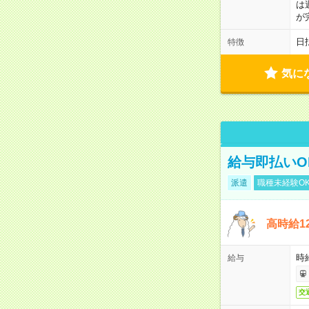
は
が
日
特徴
気に
給与即払いO
派遣
職種未経験O
高時給1
時給
給与
交