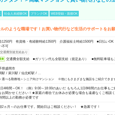
K
社会人未経験OK
ブランクOK
WEB登録・面接OK
テルのような職場です！お買い物代行など生活のサポートをお
給1250円 有資格・有経験時給1350円 介護福祉士時給1500円 ■日払いO
い不可
交通費別途支給あり
交通費全額支給 ■ガソリン代も全額支給（規定あり） ■無料駐車場も
通費
手県盛岡市
岡駅
/
厨川駅
/
仙北町駅
/
…
＜選べる勤務地＞シニア向けマンション ※他にもさまざまな施設をご紹介できま
1日4時間～OK！ （例）9:00～18:00のあいだ もちろん1日8時間のお仕事
をお聞かせください！★家庭の都合でお休みが必要な場合も遠慮なくご相談く
5時間以上の勤務が必要です
期2ヵ月～のお仕事です。開始日はご相談ください！ ★急募です！