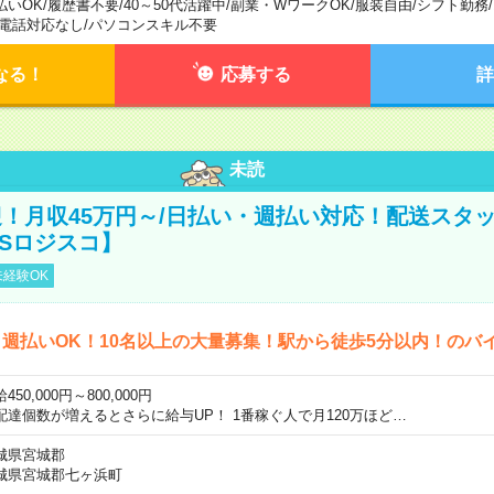
払いOK
/
履歴書不要
/
40～50代活躍中
/
副業・WワークOK
/
服装自由
/
シフト勤務
/
電話対応なし
/
パソコンスキル不要
なる！
応募する
詳
未読
！月収45万円～/日払い・週払い対応！配送スタッ
CSロジスコ】
経験OK
週払いOK！10名以上の大量募集！駅から徒歩5分以内！のバ
450,000円～800,000円
配達個数が増えるとさらに給与UP！ 1番稼ぐ人で月120万ほど…
城県宮城郡
城県宮城郡七ヶ浜町