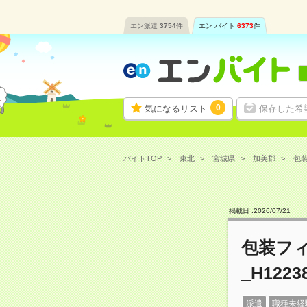
エン派遣
3754
件
エン バイト
6373
件
0
気になるリスト
保存した希
バイトTOP
東北
宮城県
加美郡
包装
掲載日 :
2026
/
07
/
21
包装フィ
_H1223
派遣
職種未経