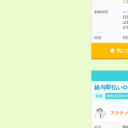
シ
勤務時間
1
は
が
日
特徴
気に
給与即払いO
派遣
職種未経験O
アクテ
時給
給与