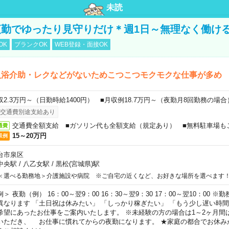
未読
勤でゆったり見守りだけ＊週1日～無理なく働け
OK
ブランクOK
WEB登録・面接OK
入浴介助・レクなどがないためこつこつモクモクな仕事が多め
収2.3万円～（日勤時給1400円） ■月収例18.7万円～（夜勤月8回勤務の場合
交通費別途支給あり
交通費全額支給 ■ガソリン代も全額支給（規定あり） ■無料駐車場も
通費
15～20万円
収例
台市泉区
中央駅
/
八乙女駅
/
黒松(宮城県)駅
＜選べる勤務地＞介護施設や病院 ※ご自宅の近くなど、お好きな場所を選べます
例＞ 夜勤（例） 16：00～翌9：00 16：30～翌9：30 17：00～翌10：00
異なります 「土日祝は休みたい」 「しっかり稼ぎたい」 「もう少し遅い時
希望にあったお仕事をご案内いたします。 ※未経験の方の場合は1～2ヶ月間
いただき、 お仕事に慣れてからの夜勤になります。 ★家庭の都合でお休み