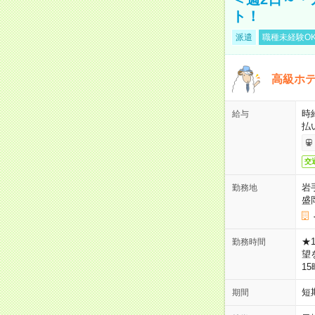
ト！
派遣
職種未経験O
高級ホ
時
給与
払
交
岩
勤務地
盛
★
勤務時間
望
1
短
期間