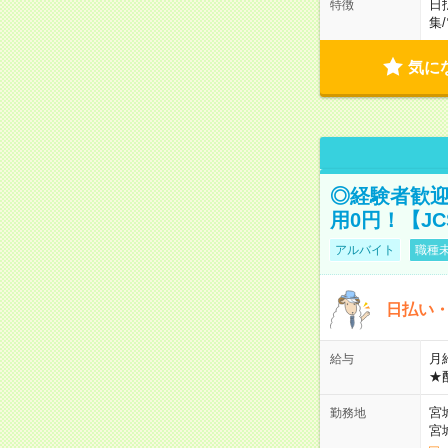
日
特徴
集
/
気に
◎経験者歓迎
用0円！【J
アルバイト
職種未
日払い・
月給
給与
★
宮
勤務地
宮