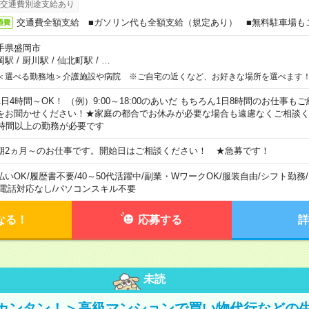
交通費別途支給あり
交通費全額支給 ■ガソリン代も全額支給（規定あり） ■無料駐車場も
通費
手県盛岡市
岡駅
/
厨川駅
/
仙北町駅
/
…
＜選べる勤務地＞介護施設や病院 ※ご自宅の近くなど、お好きな場所を選べます
1日4時間～OK！ （例）9:00～18:00のあいだ もちろん1日8時間のお仕事
をお聞かせください！★家庭の都合でお休みが必要な場合も遠慮なくご相談く
5時間以上の勤務が必要です
期2ヵ月～のお仕事です。開始日はご相談ください！ ★急募です！
払いOK
/
履歴書不要
/
40～50代活躍中
/
副業・WワークOK
/
服装自由
/
シフト勤務
/
電話対応なし
/
パソコンスキル不要
なる！
応募する
詳
未読
カンタン！＞高級マンションで買い物代行などの