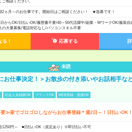
くご相談ください。
期2ヵ月～のお仕事です。開始日はご相談ください！ ★急募です！
1日からOK
/
日払いOK
/
履歴書不要
/
40～50代活躍中
/
副業・WワークOK
/
服装自
上の大量募集
/
電話対応なし
/
パソコンスキル不要
なる！
応募する
詳
未読
にお仕事決定！＞お散歩の付き添いやお話相手な
K
社会人未経験OK
ブランクOK
WEB登録・面接OK
要≫家でゴロゴロしながらお仕事登録＊週2日～！日払いOK
給1250円～ ■日払いOK（規定あり）※即日払い不可