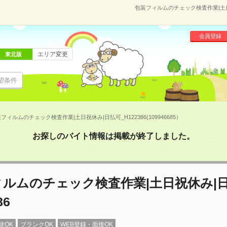
包装フィルムのチェック検査作業|土日祝休
会員登録
エリア変更
東北版
望条件
フィルムのチェック検査作業|土日祝休み|日払可_H122386(109946685）
お探しのバイト情報は掲載が終了しました。
ルムのチェック検査作業|土日祝休み|
86
験OK
ブランクOK
WEB登録・面接OK