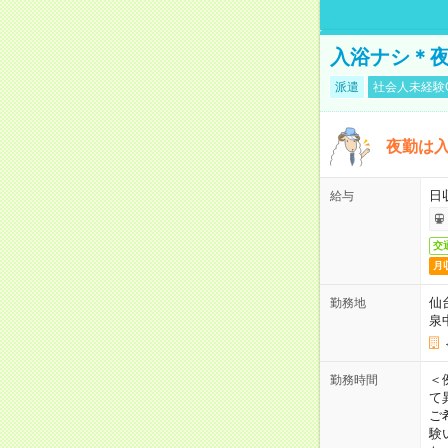
入浴ナシ＊夜
派遣
社会人未経験
夜勤は
日
給与
交
月
仙
勤務地
泉
＜
勤務時間
て
ご
験