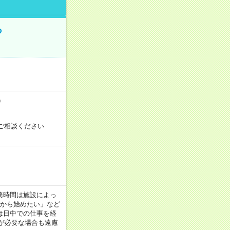
る
）
ご相談ください
！
 ※勤務時間は施設によっ
間から始めたい」など
は日中での仕事を経
が必要な場合も遠慮