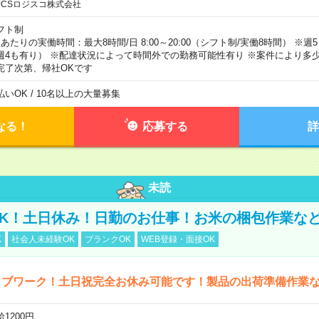
JCSロジスコ株式会社
フト制
日あたりの実働時間：最大8時間/日 8:00～20:00（シフト制/実働8時間） ※
週4も有り） ※配達状況によって時間外での勤務可能性有り ※案件により多少
完了次第、帰社OKです
払いOK / 10名以上の大量募集
なる！
応募する
詳
未読
K！土日休み！日勤のお仕事！お米の梱包作業な
K
社会人未経験OK
ブランクOK
WEB登録・面接OK
ィブワーク！土日祝完全お休み可能です！製品の出荷準備作業
1200円