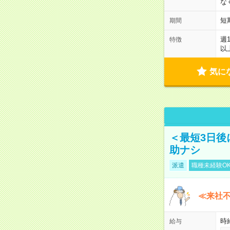
な
短
期間
週
特徴
以
気に
＜最短3日後
助ナシ
派遣
職種未経験O
≪来社不
時
給与