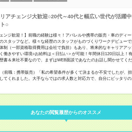
リアチェンジ大歓迎○20代～40代と幅広い世代が活躍
ト○
ェンジ歓迎！】前職の経験は様々！アパレルや携帯の販売・車のディー
のスタッフなど。様々な経歴のスタッフがものづくりワークデビューで
体制（一部資格取得費用は会社で負担）もあり、将来的なキャリアアッ
く働きやすい環境○お給料は＜日払い＞が可能！年間休日120日以上！
歴書＆来社不要なので、まずはWEB面談であなたのお話し聞かせてく
性（前職：携帯販売）「私の希望条件が多くて決まるか不安でしたが、
してくれました。大手ならではの求人数と対応力で、自分にピッタリの
あなたの閲覧履歴からのオススメ