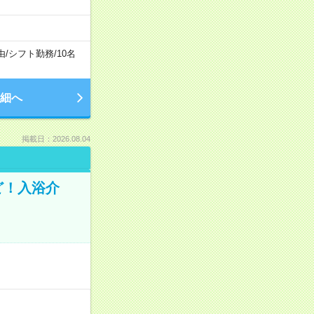
由
/
シフト勤務
/
10名
細へ
掲載日：2026.08.04
ど！入浴介
！