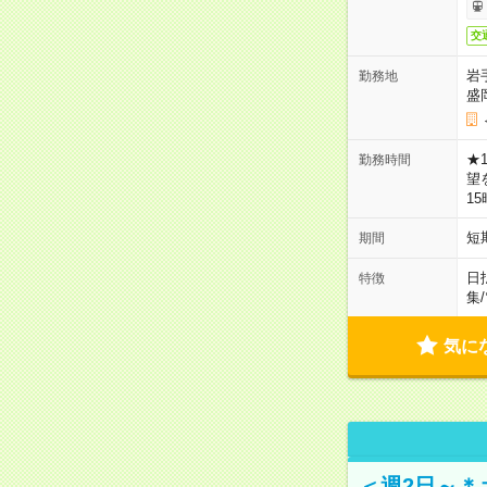
交
岩
勤務地
盛
★
勤務時間
望
1
短
期間
日
特徴
集
/
気に
＜週2日～＊