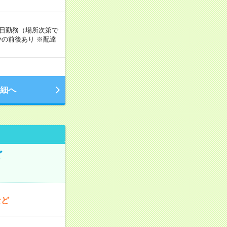
週5日勤務（場所次第で
の前後あり ※配達
細へ
ど
など