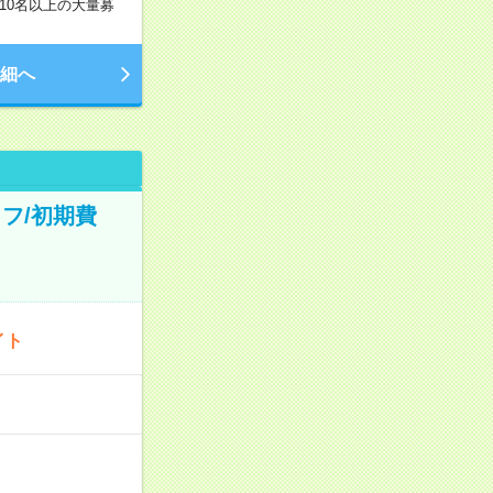
10名以上の大量募
細へ
フ/初期費
イト