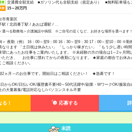
交通費全額支給 ■ガソリン代も全額支給（規定あり） ■無料駐車場も
通費
15～20万円
収例
台市青葉区
子駅
/
北四番丁駅
/
あおば通駅
/
…
＜選べる勤務地＞介護施設や病院 ※ご自宅の近くなど、お好きな場所を選べます
例＞ 夜勤（例） 16：00～翌9：00 16：30～翌9：30 17：00～翌10：00
異なります 「土日祝は休みたい」 「しっかり稼ぎたい」 「もう少し遅い時
希望にあったお仕事をご案内いたします。 ※未経験の方の場合は1～2ヶ月間
いただき、 お仕事に慣れてからの夜勤になります。 ★家庭の都合でお休み
くご相談ください。
期2ヵ月～のお仕事です。開始日はご相談ください！ ★急募です！
1日からOK
/
日払いOK
/
履歴書不要
/
40～50代活躍中
/
副業・WワークOK
/
服装自
上の大量募集
/
電話対応なし
/
パソコンスキル不要
なる！
応募する
詳
未読