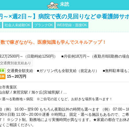
未読
万円～×週2日～】病院で夜の見回りなど＠看護師サ
K
社会人未経験OK
ブランクOK
WEB登録・面接OK
日数で稼ぎながら、医療知識も学んでスキルアップ！
収2万2500円～（日勤時給1250円） ■月収例18万円～（夜勤月8回勤務の場
交通費別途支給あり
交通費全額支給 ■ガソリン代も全額支給（規定あり） ■無料駐車場も
通費
15～20万円
収例
台市青葉区
仙台駅
/
東照宮駅
/
旭ケ丘(宮城県)駅
/
…
＜選べる勤務地＞病院 ※ご自宅の近くなど、お好きな場所を選べます！
（例） 16:00～翌9:00 もちろん夜勤以外の時間も選べます （例） 07:00～16:
8:00※日勤 11:00～20:00※遅番 ※時間は、固定・選べる施設もあるので、
す！ ※シフト制。勤務地により実働時間が異なります。★家庭の都合でお休
なくご相談ください。