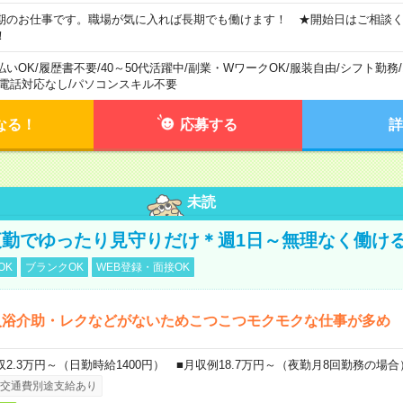
期のお仕事です。職場が気に入れば長期でも働けます！ ★開始日はご相談
！
払いOK
/
履歴書不要
/
40～50代活躍中
/
副業・WワークOK
/
服装自由
/
シフト勤務
/
電話対応なし
/
パソコンスキル不要
なる！
応募する
詳
未読
勤でゆったり見守りだけ＊週1日～無理なく働け
OK
ブランクOK
WEB登録・面接OK
入浴介助・レクなどがないためこつこつモクモクな仕事が多め
収2.3万円～（日勤時給1400円） ■月収例18.7万円～（夜勤月8回勤務の場合
交通費別途支給あり