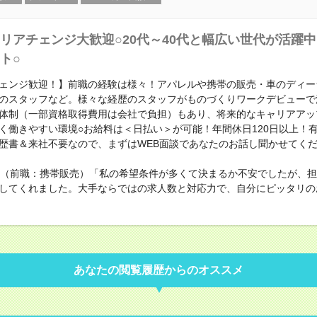
リアチェンジ大歓迎○20代～40代と幅広い世代が活躍
ト○
ェンジ歓迎！】前職の経験は様々！アパレルや携帯の販売・車のディー
のスタッフなど。様々な経歴のスタッフがものづくりワークデビューで
体制（一部資格取得費用は会社で負担）もあり、将来的なキャリアアッ
く働きやすい環境○お給料は＜日払い＞が可能！年間休日120日以上！
歴書＆来社不要なので、まずはWEB面談であなたのお話し聞かせてく
性（前職：携帯販売）「私の希望条件が多くて決まるか不安でしたが、
してくれました。大手ならではの求人数と対応力で、自分にピッタリの
あなたの閲覧履歴からのオススメ