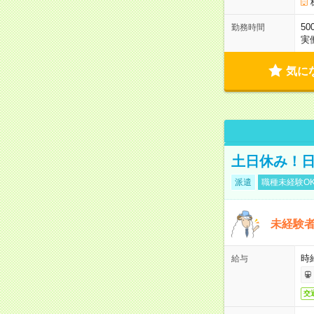
50
勤務時間
実
気に
土日休み！
派遣
職種未経験O
未経験
時給
給与
交