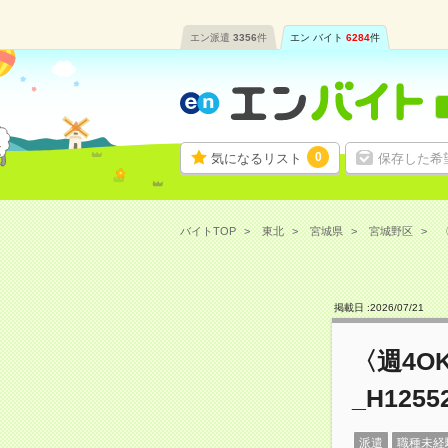
エン派遣
3356
件
エン バイト
6284
件
0
気になるリスト
保存した希
バイトTOP
東北
宮城県
宮城野区
〈
掲載日 :
2026
/
07
/
21
〈週4
_H1255
派遣
職種未経