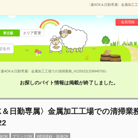
〈週4OK＆日勤専属〉金属加工工場で
会員登録
エリア変更
東北版
望条件
週4OK＆日勤専属〉金属加工工場での清掃業務_H125522(109946700）
お探しのバイト情報は掲載が終了しました。
OK＆日勤専属〉金属加工工場での清掃業
22
験OK
ブランクOK
WEB登録・面接OK