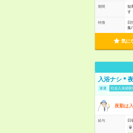
短
期間
す
日
特徴
集
/
気に
入浴ナシ＊夜
派遣
社会人未経験
夜勤は
日
給与