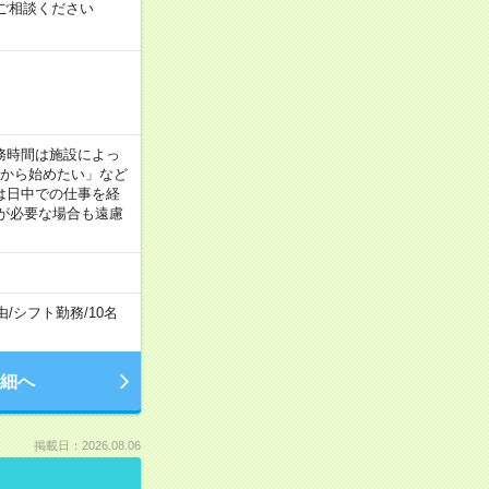
ご相談ください
！
 ※勤務時間は施設によっ
間から始めたい」など
は日中での仕事を経
が必要な場合も遠慮
由
/
シフト勤務
/
10名
細へ
掲載日：2026.08.06