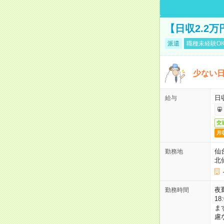
【日収2.2
派遣
職種未経験O
少ない
日
給与
交
月
仙
勤務地
北
夜勤
勤務時間
1
ま
慮