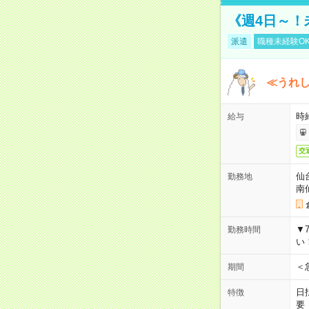
《週4日～！
派遣
職種未経験O
≪うれ
時
給与
交
仙
勤務地
南
▼
勤務時間
い
＜
期間
日
特徴
要