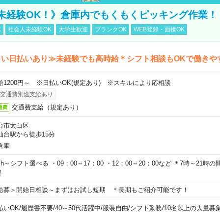
未経験OK！》倉庫内でもくもくピッキング作業！
K
社会人未経験OK
大学生歓迎
ブランクOK
WEB登録・面接OK
しい日払いあり≫未経験でも高時給＊シフト相談もOKで働きや
給1200円～ ※日払いOK(規定あり) ※スキルにより応相談
交通費別途支給あり
交通費支給（規定あり）
通費
台市太白区
仙台駅から徒歩15分
倉庫
7h～シフト選べる ・09：00～17：00 ・12：00～20：00など ＊7時～21
！
急募＞開始日相談～まずはお試し短期 ＊長期もご紹介可能です！
払いOK
/
履歴書不要
/
40～50代活躍中
/
服装自由
/
シフト勤務
/
10名以上の大量募