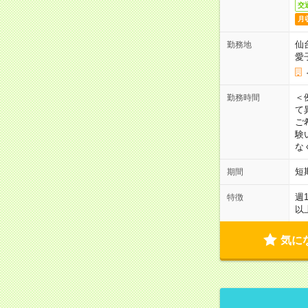
交
月
仙
勤務地
愛
＜
勤務時間
て
ご
験
な
短
期間
週
特徴
以
気に