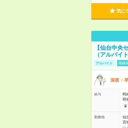
気に
【仙台中央セ
（アルバイ
アルバイト
職種未
深夜・早
時給
給与
研
仙
勤務地
宮