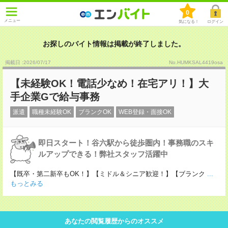
0
メニュー
気になる！
ログイン
お探しのバイト情報は掲載が終了しました。
掲載日 :2026
/
07
/
17
No.HUMKSAL4419osa
【未経験OK！電話少なめ！在宅アリ！】大
手企業Gで給与事務
派遣
職種未経験OK
ブランクOK
WEB登録・面接OK
即日スタート！谷六駅から徒歩圏内！事務職のスキ
ルアップできる！弊社スタッフ活躍中
【既卒・第二新卒もOK！】【ミドル＆シニア歓迎！】【ブランク
...
もっとみる
あなたの閲覧履歴からのオススメ