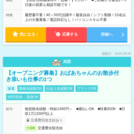
【現在も積極採用中！急募！】2カ月～ ■ご応募から最短2～3
期間
の方へ 今ご覧のお仕事で希望する勤務時間と、もう1つのお仕事
日後の就業も相談可能です！
の勤務時間。 合計で週40時間を超える場合は応募できません。
履歴書不要
/
40～50代活躍中
/
服装自由
/
シフト勤務
/
10名以
特徴
上の大量募集
/
電話対応なし
/
パソコンスキル不要
気になる！
応募する
詳細へ
掲載日：2026.08.08
未読
【オープニング募集】おばあちゃんのお散歩付
き添いも仕事の1つ
派遣
職種未経験OK
社会人未経験OK
ブランクOK
WEB登録・面接OK
無資格未経験：時給1400円～ ■週払いOK ■扶養内OK ■日
給与
収1万1200円以上
交通費別途支給あり
交通費全額支給
交通費