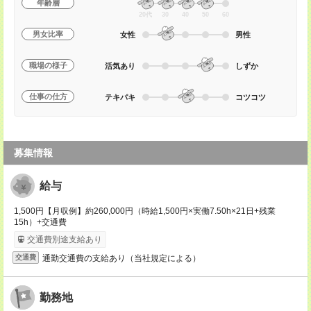
年齢層
20代
30
40
50
60
男女比率
女性
男性
職場の様子
活気あり
しずか
仕事の仕方
テキパキ
コツコツ
募集情報
給与
1,500円【月収例】約260,000円（時給1,500円×実働7.50h×21日+残業
15h）+交通費
交通費別途支給あり
通勤交通費の支給あり（当社規定による）
交通費
勤務地