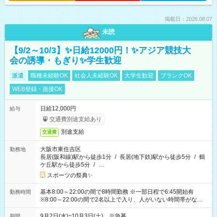
掲載日：2026.08.07
未読
【9/2～10/3】✨日給12000円！✨アジア競技大
会の誘導・もぎり✨学生歓迎
派遣
職種未経験OK
社会人未経験OK
大学生歓迎
ブランクOK
WEB登録・面接OK
日給12,000円
給与
交通費別途支給あり
別途支給
交通費
大阪市東住吉区
勤務地
長居(阪和線)駅から徒歩1分
/
長居(地下鉄)駅から徒歩5分
/
鶴
ケ丘駅から徒歩5分
/
…
スポーツの祭典✨
基本8:00～22:00の間で8時間勤務 ※一部日程で6:45開始有
勤務時間
※8:00～22:00の間で2名以上で入り、人がいない時間帯がない
ように相方と時間を分け合うイメージです
9月2日(水)~10月3日(土) ※急募
期間