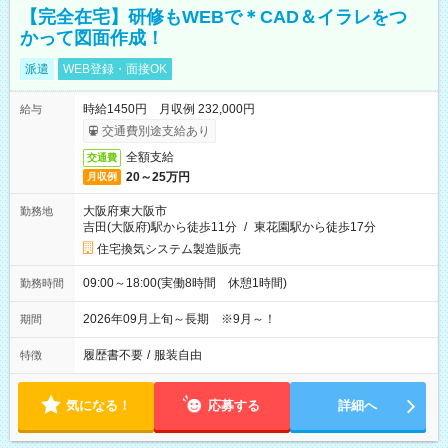
【完全在宅】研修もWEBで＊CAD＆イラレをつ
かって図面作成！
派遣
WEB登録・面接OK
時給1450円 月収例 232,000円
給与
交通費別途支給あり
全額支給
交通費
20～25万円
月収例
大阪府東大阪市
勤務地
吉田(大阪府)駅から徒歩11分
/
東花園駅から徒歩17分
住宅換気システム製造販売
09:00～18:00(実働8時間 休憩1時間)
勤務時間
2026年09月上旬～長期 ※9月～！
期間
履歴書不要
/
服装自由
特徴
気になる！
応募する
詳細へ