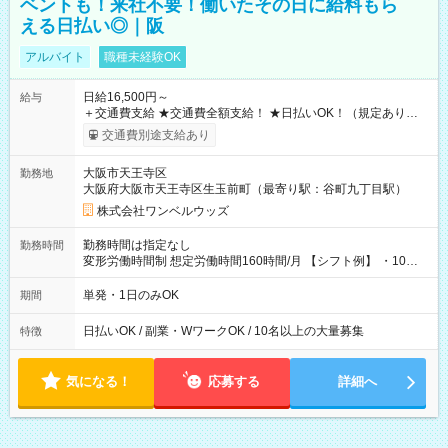
ベントも！来社不要！働いたその日に給料もら
える日払い◎｜阪
アルバイト
職種未経験OK
日給16,500円～
給与
＋交通費支給 ★交通費全額支給！ ★日払いOK！（規定あり） ┗
働いたその日に現金GET♪ お仕事後はコンビニATMから 日払
交通費別途支給あり
い分を引き落とせます！ 【試用期間】試用期間なし
大阪市天王寺区
勤務地
大阪府大阪市天王寺区生玉前町（最寄り駅：谷町九丁目駅）
株式会社ワンベルウッズ
勤務時間は指定なし
勤務時間
変形労働時間制 想定労働時間160時間/月 【シフト例】 ・10：
00～20：00
単発・1日のみOK
期間
日払いOK / 副業・WワークOK / 10名以上の大量募集
特徴
気になる！
応募する
詳細へ