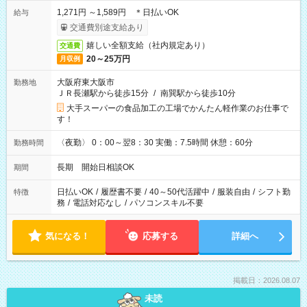
1,271円 ～1,589円 ＊日払いOK
給与
交通費別途支給あり
嬉しい全額支給（社内規定あり）
交通費
20～25万円
月収例
大阪府東大阪市
勤務地
ＪＲ長瀬駅から徒歩15分
/
南巽駅から徒歩10分
大手スーパーの食品加工の工場でかんたん軽作業のお仕事で
す！
〈夜勤〉 0：00～翌8：30 実働：7.5時間 休憩：60分
勤務時間
長期 開始日相談OK
期間
日払いOK
/
履歴書不要
/
40～50代活躍中
/
服装自由
/
シフト勤
特徴
務
/
電話対応なし
/
パソコンスキル不要
気になる！
応募する
詳細へ
掲載日：2026.08.07
未読