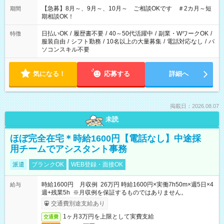
【急募】8月～、9月～、10月～ ご相談OKです ＃2カ月～短
期間
期相談OK！
日払いOK
/
履歴書不要
/
40～50代活躍中
/
副業・WワークOK
/
特徴
服装自由
/
シフト勤務
/
10名以上の大量募集
/
電話対応なし
/
パ
ソコンスキル不要
気になる！
応募する
詳細へ
掲載日：2026.08.07
未読
ほぼ完全在宅＊時給1600円【電話なし】中途採
用チームでアシスタント事務
派遣
ブランクOK
WEB登録・面接OK
時給1600円 月収例 26万円 時給1600円×実働7h50m×週5日×4
給与
週+残業5h ※月収例を保証するものではありません。
交通費別途支給あり
1ヶ月3万円を上限として実費支給
交通費