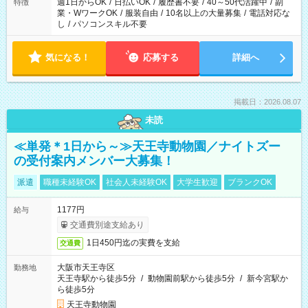
週1日からOK
/
日払いOK
/
履歴書不要
/
40～50代活躍中
/
副
特徴
業・WワークOK
/
服装自由
/
10名以上の大量募集
/
電話対応な
し
/
パソコンスキル不要
気になる！
応募する
詳細へ
掲載日：2026.08.07
未読
≪単発＊1日から～≫天王寺動物園／ナイトズー
の受付案内メンバー大募集！
派遣
職種未経験OK
社会人未経験OK
大学生歓迎
ブランクOK
1177円
給与
交通費別途支給あり
1日450円迄の実費を支給
交通費
大阪市天王寺区
勤務地
天王寺駅から徒歩5分
/
動物園前駅から徒歩5分
/
新今宮駅か
ら徒歩5分
天王寺動物園