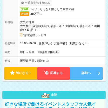
交通費別途支給あり
1ヶ月3万円を上限として実費支給
交通費
30万円～
月収例
大阪市北区
勤務地
大阪梅田(阪急線)駅から徒歩2分
/
大阪駅から徒歩3分
/
梅田
(地下鉄)駅
/
…
情報処理サ－ビス
10:00-19:00（休憩60分）実働8時間（残業少なめ！）
勤務時間
即日～長期 ※開始日相談OK
期間
履歴書不要
/
服装自由
特徴
気になる！
応募する
詳細へ
未読
好きな場所で働けるイベントスタッフ☆人気イ