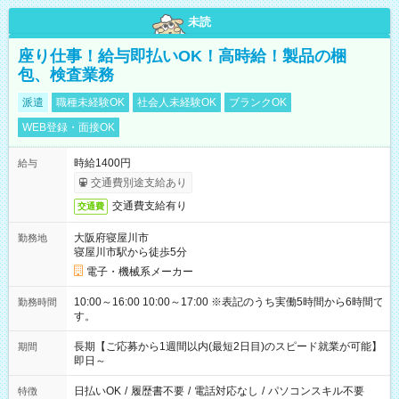
未読
座り仕事！給与即払いOK！高時給！製品の梱
包、検査業務
派遣
職種未経験OK
社会人未経験OK
ブランクOK
WEB登録・面接OK
時給1400円
給与
交通費別途支給あり
交通費支給有り
交通費
大阪府寝屋川市
勤務地
寝屋川市駅から徒歩5分
電子・機械系メーカー
10:00～16:00 10:00～17:00 ※表記のうち実働5時間から6時間で
勤務時間
す。
長期【ご応募から1週間以内(最短2日目)のスピード就業が可能】
期間
即日～
日払いOK
/
履歴書不要
/
電話対応なし
/
パソコンスキル不要
特徴