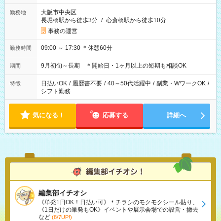
大阪市中央区
勤務地
長堀橋駅から徒歩3分
/
心斎橋駅から徒歩10分
事務の運営
09:00 ～ 17:30 ＊休憩60分
勤務時間
9月初旬～長期 ＊開始日・1ヶ月以上の短期も相談OK
期間
日払いOK
/
履歴書不要
/
40～50代活躍中
/
副業・WワークOK
/
特徴
シフト勤務
気になる！
応募する
詳細へ
編集部イチオシ
《単発1日OK！日払い可》＊チラシのモクモクシール貼り、
《1日だけの単発もOK》イベントや展示会場での設営・撤去
など
(8/7UP!)