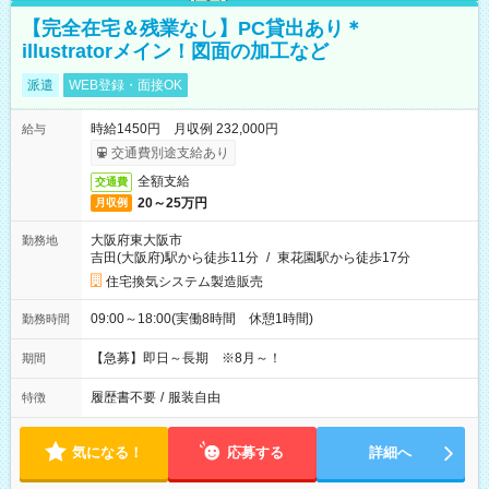
【完全在宅＆残業なし】PC貸出あり＊
illustratorメイン！図面の加工など
派遣
WEB登録・面接OK
時給1450円 月収例 232,000円
給与
交通費別途支給あり
全額支給
交通費
20～25万円
月収例
大阪府東大阪市
勤務地
吉田(大阪府)駅から徒歩11分
/
東花園駅から徒歩17分
住宅換気システム製造販売
09:00～18:00(実働8時間 休憩1時間)
勤務時間
【急募】即日～長期 ※8月～！
期間
履歴書不要
/
服装自由
特徴
気になる！
応募する
詳細へ