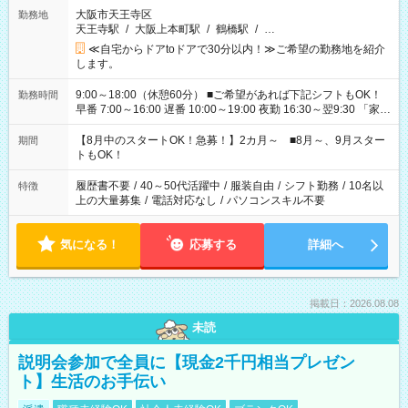
大阪市天王寺区
勤務地
天王寺駅
/
大阪上本町駅
/
鶴橋駅
/
…
≪自宅からドアtoドアで30分以内！≫ご希望の勤務地を紹介
します。
9:00～18:00（休憩60分） ■ご希望があれば下記シフトもOK！
勤務時間
早番 7:00～16:00 遅番 10:00～19:00 夜勤 16:30～翌9:30 「家族
と休みを合わせたい」 「余裕を持って夕飯の準備がしたい」
「できれば残業はしたくない」 など、ご希望を教えてください
【8月中のスタートOK！急募！】2カ月～ ■8月～、9月スター
期間
ね。 ※Wワーク希望の方へ 今ご覧のお仕事で希望する勤務時間
トもOK！
と、もう1つのお仕事の勤務時間。 合計で週40時間を超える場
合は応募できません。
履歴書不要
/
40～50代活躍中
/
服装自由
/
シフト勤務
/
10名以
特徴
上の大量募集
/
電話対応なし
/
パソコンスキル不要
気になる！
応募する
詳細へ
掲載日：2026.08.08
未読
説明会参加で全員に【現金2千円相当プレゼン
ト】生活のお手伝い