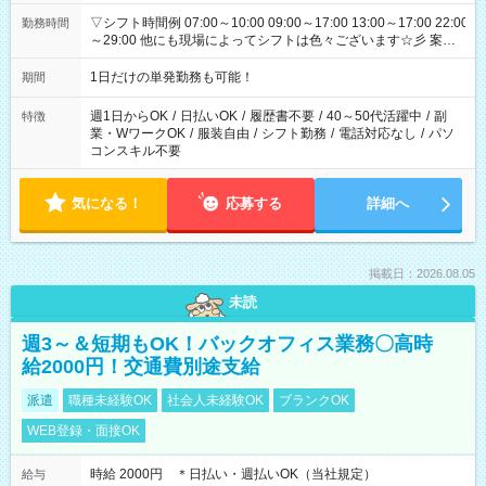
▽シフト時間例 07:00～10:00 09:00～17:00 13:00～17:00 22:00
勤務時間
～29:00 他にも現場によってシフトは色々ございます☆彡 案件
次第では午前中で終わるお仕事も...！
1日だけの単発勤務も可能！
期間
週1日からOK
/
日払いOK
/
履歴書不要
/
40～50代活躍中
/
副
特徴
業・WワークOK
/
服装自由
/
シフト勤務
/
電話対応なし
/
パソ
コンスキル不要
気になる！
応募する
詳細へ
掲載日：2026.08.05
未読
週3～＆短期もOK！バックオフィス業務〇高時
給2000円！交通費別途支給
派遣
職種未経験OK
社会人未経験OK
ブランクOK
WEB登録・面接OK
時給 2000円 ＊日払い・週払いOK（当社規定）
給与