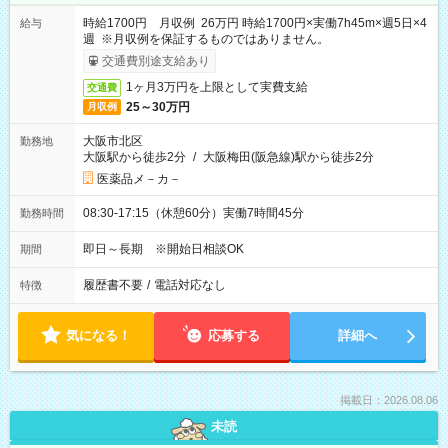
時給1700円 月収例 26万円 時給1700円×実働7h45m×週5日×4
給与
週 ※月収例を保証するものではありません。
交通費別途支給あり
1ヶ月3万円を上限として実費支給
交通費
25～30万円
月収例
大阪市北区
勤務地
大阪駅から徒歩2分
/
大阪梅田(阪急線)駅から徒歩2分
医薬品メ－カ－
08:30-17:15（休憩60分）実働7時間45分
勤務時間
即日～長期 ※開始日相談OK
期間
履歴書不要
/
電話対応なし
特徴
気になる！
応募する
詳細へ
掲載日：2026.08.06
未読