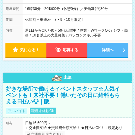
16時30分～20時00分（休憩0分）／実働3時間30分
勤務時間
≪短期＊単発≫ 8・9・10月限定！
期間
週1日からOK
/
40～50代活躍中
/
副業・WワークOK
/
シフト勤
特徴
務
/
10名以上の大量募集
/
パソコンスキル不要
気になる！
応募する
詳細へ
未読
好きな場所で働けるイベントスタッフ☆人気イ
ベントも！来社不要！働いたその日に給料もら
える日払い◎｜阪
アルバイト
職種未経験OK
日給16,500円～
給与
＋交通費支給 ★交通費全額支給！ ★日払いOK！（規定あり） ┗
働いたその日に現金GET♪ お仕事後はコンビニATMから 日払
交通費別途支給あり