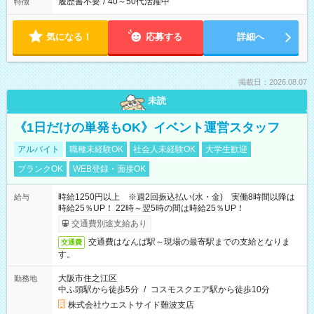
履歴書不要
/
40～50代活躍中
特徴
気になる！
応募する
詳細へ
掲載日：2026.08.07
未読
《1日だけの単発もOK》イベント運営スタッフ
アルバイト
職種未経験OK
社会人未経験OK
大学生歓迎
ブランクOK
WEB登録・面接OK
時給1250円以上 ※週2回振込払い(水・金) 実働8時間以降は
給与
時給25％UP！ 22時～翌5時の間は時給25％UP！
交通費別途支給あり
交通費はなんば駅～現場の最寄駅までの支給となりま
交通費
す。
大阪市住之江区
勤務地
中ふ頭駅から徒歩5分
/
コスモスクエア駅から徒歩10分
株式会社ウエストサイド難波支店