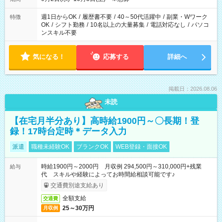
週1日からOK
/
履歴書不要
/
40～50代活躍中
/
副業・Wワーク
特徴
OK
/
シフト勤務
/
10名以上の大量募集
/
電話対応なし
/
パソコ
ンスキル不要
気になる！
応募する
詳細へ
掲載日：2026.08.06
未読
【在宅月半分あり】高時給1900円～〇長期！登
録！17時台定時＊データ入力
派遣
職種未経験OK
ブランクOK
WEB登録・面接OK
時給1900円～2000円 月収例 294,500円～310,000円+残業
給与
代 スキルや経験によってお時間給相談可能です♪
交通費別途支給あり
全額支給
交通費
25～30万円
月収例