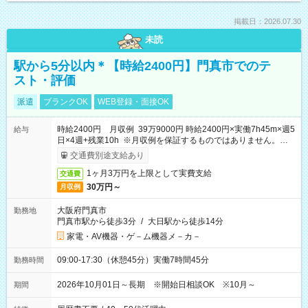
掲載日：2026.07.30
未読
駅から5分以内＊【時給2400円】門真市でのテ
スト・評価
派遣
ブランクOK
WEB登録・面接OK
時給2400円 月収例 39万9000円 時給2400円×実働7h45m×週5
給与
日×4週+残業10h ※月収例を保証するものではありません。※給
与即受取りサービス利用可（利用条件有）
交通費別途支給あり
1ヶ月3万円を上限として実費支給
交通費
30万円～
月収例
大阪府門真市
勤務地
門真市駅から徒歩3分
/
大日駅から徒歩14分
家電・AV機器・ゲ－ム機器メ－カ－
09:00-17:30（休憩45分）実働7時間45分
勤務時間
2026年10月01日～長期 ※開始日相談OK ※10月～
期間