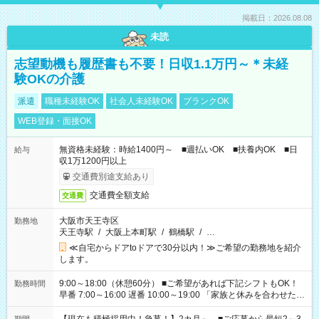
掲載日：2026.08.08
未読
志望動機も履歴書も不要！日収1.1万円～＊未経
験OKの介護
派遣
職種未経験OK
社会人未経験OK
ブランクOK
WEB登録・面接OK
無資格未経験：時給1400円～ ■週払いOK ■扶養内OK ■日
給与
収1万1200円以上
交通費別途支給あり
交通費全額支給
交通費
大阪市天王寺区
勤務地
天王寺駅
/
大阪上本町駅
/
鶴橋駅
/
…
≪自宅からドアtoドアで30分以内！≫ご希望の勤務地を紹介
します。
9:00～18:00（休憩60分） ■ご希望があれば下記シフトもOK！
勤務時間
早番 7:00～16:00 遅番 10:00～19:00 「家族と休みを合わせた
い」 「余裕を持って夕飯の準備がしたい」 「できれば残業はし
たくない」 など、ご希望を教えてくださいね。 ※Wワーク希望