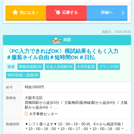
気になる！
応募する
詳細へ
掲載日：2026.08.06
未読
〈PC入力できればOK〉模試結果もくもく入力
＃服装ネイル自由＃短時間OK＃日払
派遣
職種未経験OK
社会人未経験OK
大学生歓迎
ブランクOK
WEB登録・面接OK
時給1600円
給与
大阪市北区
勤務地
西梅田駅から徒歩3分
/
大阪梅田(阪神線)駅から徒歩4分
/
大阪
駅から徒歩4分
/
…
大手事務センター
▼シフト選べます▼ 10：00～19：00 内、6ｈから相談可能！
勤務時間
＊10：00～16：00 ＊10：00～17：00 ＊10：00～18：00 ＊
11：00～19：00 ＊12：00～19：00 ＊13：00～19：00