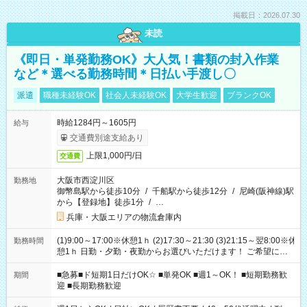
掲載日：2026.07.30
未読
《即日・単発勤務OK》大人気！書類の封入作業
など＊選べる勤務時間＊日払い手渡し〇
派遣
職種未経験OK
社会人未経験OK
大学生歓迎
ブランクOK
時給1284円～1605円
給与
交通費別途支給あり
上限1,000円/日
交通費
大阪市西淀川区
勤務地
御幣島駅から徒歩10分
/
千船駅から徒歩12分
/
尼崎(阪神線)駅
から【登録地】徒歩1分
/
…
兵庫・大阪エリアの物流倉庫内
(1)9:00～17:00※休憩1ｈ (2)17:30～21:30 (3)21:15～翌8:00※休
勤務時間
憩1ｈ 日勤・夕勤・夜勤からお選びいただけます！ ご希望に合
わせて働けるお仕事です(*^^*) 【その他選べる勤務時間】 8-17
時/9-17時/9-18時/10-18時/11-21時/18-22時/20-翌4時/21-翌5
■急募■ド短期1日だけOK☆ ■単発OK ■週1～OK！ ■短期勤務歓
期間
時/22-翌6時/0-翌8時 ご自身のご都合で選んで頂ける完全自由シ
迎 ■長期勤務歓迎
フト！