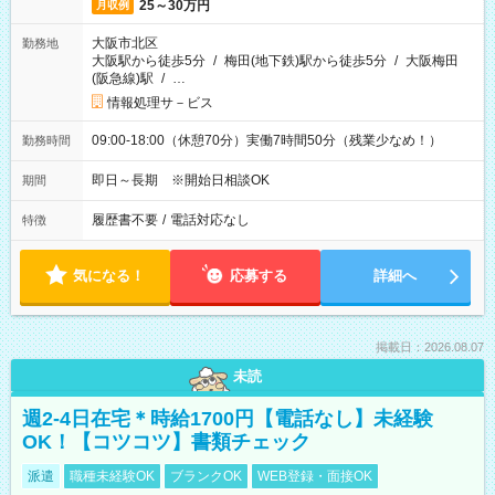
25～30万円
月収例
大阪市北区
勤務地
大阪駅から徒歩5分
/
梅田(地下鉄)駅から徒歩5分
/
大阪梅田
(阪急線)駅
/
…
情報処理サ－ビス
09:00-18:00（休憩70分）実働7時間50分（残業少なめ！）
勤務時間
即日～長期 ※開始日相談OK
期間
履歴書不要
/
電話対応なし
特徴
気になる！
応募する
詳細へ
掲載日：2026.08.07
未読
週2-4日在宅＊時給1700円【電話なし】未経験
OK！【コツコツ】書類チェック
派遣
職種未経験OK
ブランクOK
WEB登録・面接OK