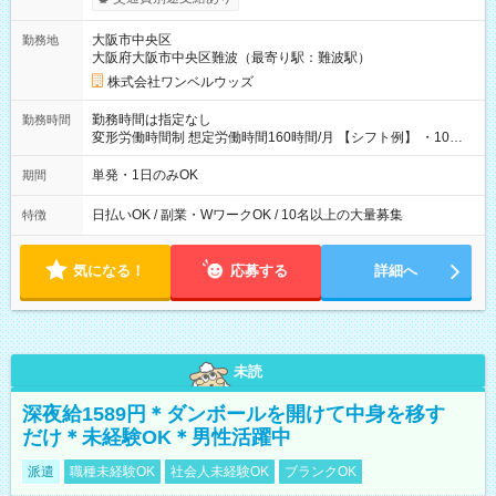
い分を引き落とせます！ 【試用期間】試用期間なし
大阪市中央区
勤務地
大阪府大阪市中央区難波（最寄り駅：難波駅）
株式会社ワンベルウッズ
勤務時間は指定なし
勤務時間
変形労働時間制 想定労働時間160時間/月 【シフト例】 ・10：
00～20：00
単発・1日のみOK
期間
日払いOK / 副業・WワークOK / 10名以上の大量募集
特徴
気になる！
応募する
詳細へ
未読
深夜給1589円＊ダンボールを開けて中身を移す
だけ＊未経験OK＊男性活躍中
派遣
職種未経験OK
社会人未経験OK
ブランクOK