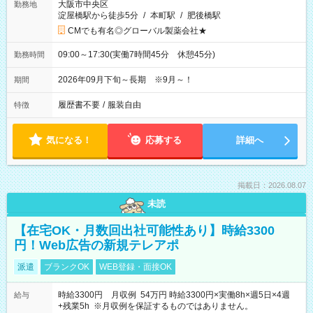
大阪市中央区
勤務地
淀屋橋駅から徒歩5分
/
本町駅
/
肥後橋駅
CMでも有名◎グローバル製薬会社★
09:00～17:30(実働7時間45分 休憩45分)
勤務時間
2026年09月下旬～長期 ※9月～！
期間
履歴書不要
/
服装自由
特徴
気になる！
応募する
詳細へ
掲載日：2026.08.07
未読
【在宅OK・月数回出社可能性あり】時給3300
円！Web広告の新規テレアポ
派遣
ブランクOK
WEB登録・面接OK
時給3300円 月収例 54万円 時給3300円×実働8h×週5日×4週
給与
+残業5h ※月収例を保証するものではありません。