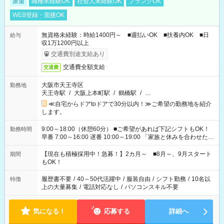
派遣
職種未経験OK
社会人未経験OK
ブランクOK
WEB登録・面接OK
無資格未経験：時給1400円～ ■週払いOK ■扶養内OK ■日
給与
収1万1200円以上
交通費別途支給あり
交通費全額支給
交通費
大阪市天王寺区
勤務地
天王寺駅
/
大阪上本町駅
/
鶴橋駅
/
…
≪自宅からドアtoドアで30分以内！≫ご希望の勤務地を紹介
します。
9:00～18:00（休憩60分） ■ご希望があれば下記シフトもOK！
勤務時間
早番 7:00～16:00 遅番 10:00～19:00 「家族と休みを合わせた
い」 「余裕を持って夕飯の準備がしたい」 「できれば残業はし
たくない」 など、ご希望を教えてくださいね。 ※Wワーク希望
【現在も積極採用中！急募！】2カ月～ ■8月～、9月スタート
期間
の方へ 今ご覧のお仕事で希望する勤務時間と、もう1つのお仕事
もOK！
の勤務時間。 合計で週40時間を超える場合は応募できません。
履歴書不要
/
40～50代活躍中
/
服装自由
/
シフト勤務
/
10名以
特徴
上の大量募集
/
電話対応なし
/
パソコンスキル不要
気になる！
応募する
詳細へ