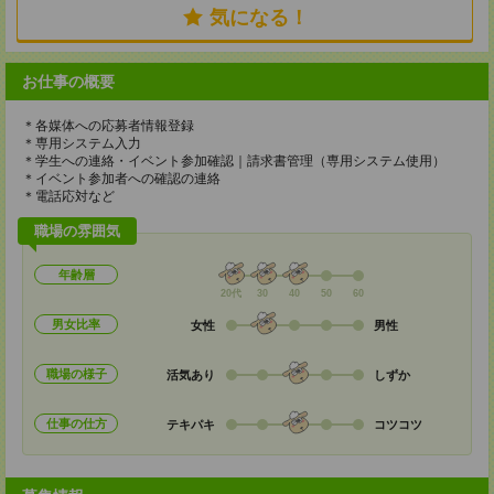
気になる！
お仕事の概要
＊各媒体への応募者情報登録
＊専用システム入力
＊学生への連絡・イベント参加確認｜請求書管理（専用システム使用）
＊イベント参加者への確認の連絡
＊電話応対など
職場の雰囲気
年齢層
20代
30
40
50
60
男女比率
女性
男性
職場の様子
活気あり
しずか
仕事の仕方
テキパキ
コツコツ