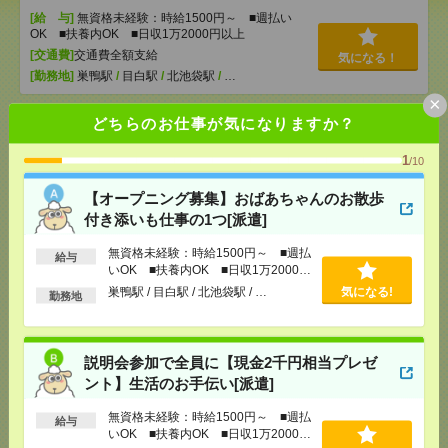
[給 与]
無資格未経験：時給1500円～ ■週払い
OK ■扶養内OK ■日収1万2000円以上
[交通費]
交通費全額支給
気になる！
[勤務地]
巣鴨駅
/
目白駅
/
北池袋駅
/
…
×
どちらのお仕事が気になりますか？
説明会参加で全員に【現金2千円相当プレゼント】生
活のお手伝い[派遣]
1
/10
[給 与]
無資格未経験：時給1500円～ ■週払い
【オープニング募集】おばあちゃんのお散歩
OK ■扶養内OK ■日収1万2000円以上
付き添いも仕事の1つ[派遣]
[交通費]
交通費全額支給
気になる！
[勤務地]
錦糸町駅
/
とうきょうスカイツリー駅
/
京
無資格未経験：時給1500円～ ■週払
給与
成曳舟駅
/
…
いOK ■扶養内OK ■日収1万2000円
以上
巣鴨駅 / 目白駅 / 北池袋駅 / …
気になる!
勤務地
時給1700円！駅チカ！シフト制なので便利！＊50代
活躍中[派遣]
説明会参加で全員に【現金2千円相当プレゼ
[給 与]
時給1800円＋交
ント】生活のお手伝い[派遣]
[交通費]
交通費実費支給（当社規定あり）
気になる！
[勤務地]
小平駅から徒歩5分
無資格未経験：時給1500円～ ■週払
給与
いOK ■扶養内OK ■日収1万2000円