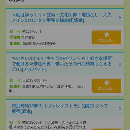
ら徒歩6分
＜朝はゆっくり＞芸術・文化団体！電話なし！入力
メインのカンタン事務＠錦糸町[派遣]
[給 与]
時給1700円
[交通費]
全額支給
気になる！
[勤務地]
錦糸町駅から徒歩3分
ちいさいかわいいキャラのイベントも！好きな場所
で働ける☆来社不要！働いたその日に給料もらえる
◎/T1[アルバイト]
[給 与]
日給13,000円～
[勤務地]
東京都世田谷区北沢（最寄り駅：下北沢
気になる！
駅）
特別時給1800円【ヴァレクストラ】短期スタッフ
新宿[派遣]
[給 与]
時給1800円 ※ご経験・スキルにより優
遇 スマホでかんたんに前払いで給与が受け取れま