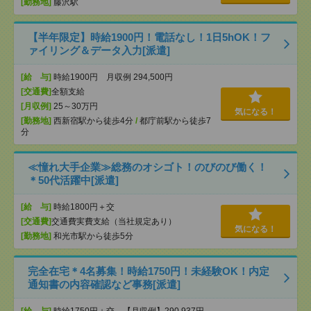
[勤務地]
藤沢駅
【半年限定】時給1900円！電話なし！1日5hOK！フ
ァイリング＆データ入力[派遣]
[給 与]
時給1900円 月収例 294,500円
[交通費]
全額支給
[月収例]
25～30万円
気になる！
[勤務地]
西新宿駅から徒歩4分
/
都庁前駅から徒歩7
分
≪憧れ大手企業≫総務のオシゴト！のびのび働く！
＊50代活躍中[派遣]
[給 与]
時給1800円＋交
[交通費]
交通費実費支給（当社規定あり）
気になる！
[勤務地]
和光市駅から徒歩5分
完全在宅＊4名募集！時給1750円！未経験OK！内定
通知書の内容確認など事務[派遣]