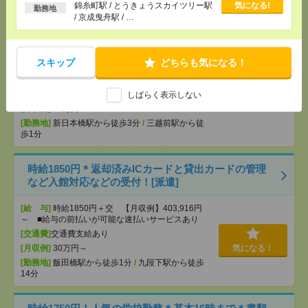
以上
錦糸町駅 / とうきょうスカイツリー駅
気になる!
【在宅勤務OK】時給3000円！10～16時＊残業ほぼな
勤務地
/ 京成曳舟駅 / …
し▼新日本橋で一般事務[派遣]
[給 与]
時給3000円 月収例 30万円 時給3000円×
実働5h×週5日×4週 ※月収例を保証するものではあ
スキップ
どちらも気になる！
りません。※給与即受取りサービス利用可（利用条
件有）
[交通費]
1ヶ月3万円を上限として実費支給
しばらく表示しない
気になる！
[月収例]
30万円～
[勤務地]
新日本橋駅から徒歩3分
/
三越前駅から徒
歩1分
時給1850円＊返却済みICカードと貸出カードの管理
など入館対応などの受付！[派遣]
[給 与]
時給1850円＋交 【月収例】403,916円
～ ■給与の前払いが可能な速払いサービスあり
[交通費]
交通費支給あり
[月収例]
30万円～
気になる！
[勤務地]
飯田橋駅から徒歩1分
/
九段下駅から徒歩
14分