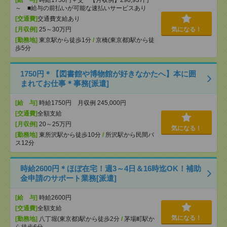
[給 与]
時給1750円＋交 【月収例】290,937円
～ ■給与の前払いが可能な速払いサービスあり
[交通費]
交通費支給あり
[月収例]
25～30万円
気になる！
[勤務地]
東京駅から徒歩1分
/
京橋(東京都)駅から徒
歩5分
1750円＊【図書館や博物館が好きなかたへ】本に囲
まれてお仕事＊事務[派遣]
[給 与]
時給1750円 月収例 245,000円
[交通費]
全額支給
[月収例]
20～25万円
気になる！
[勤務地]
東所沢駅から徒歩10分
/
所沢駅から民間バ
ス12分
時給2600円＊ほぼ在宅！週3～4日＆16時迄OK！補助
金申請のサポート業務[派遣]
[給 与]
時給2600円
[交通費]
全額支給
気になる！
[勤務地]
八丁堀(東京都)駅から徒歩2分
/
茅場町駅か