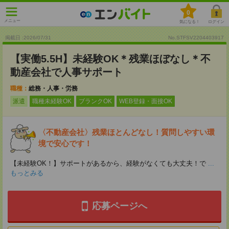
0
メニュー
気になる！
ログイン
掲載日 :2026
/
07
/
31
No.STFSV2204403917
【実働5.5H】未経験OK＊残業ほぼなし＊不
動産会社で人事サポート
職種：
総務・人事・労務
派遣
職種未経験OK
ブランクOK
WEB登録・面接OK
〈不動産会社〉残業ほとんどなし！質問しやすい環
境で安心です！
【未経験OK！】サポートがあるから、経験がなくても大丈夫！で
...
もっとみる
応募ページへ