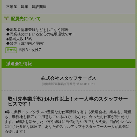
不動産・建築・建設関連
配属先について
◆応募者情報登録などをおこなう部署
◆同業務の方もいる安心の職場環境です！
◆部署人数 15名
◆禁煙（敷地内／屋内）
男性3・女性7
男女比
派遣会社情報
株式会社スタッフサービス
労働者派遣事業許可番号:派13-011061
取引先事業所数は4万件以上！オー人事のスタッフサー
ビスです！
■常に業界トップクラスの豊富なお仕事情報を有する派遣会社。業界も、職種
も、勤務地も幅広くご用意しているので、あなたに合ったお仕事が見つかり
ます。■経験を活かしたい方や経験に自信がない方でも大丈夫。目的やレベル
に応じた多彩な講座で、あなたのスキルアップをスタッフ一人一人が真剣に
応援します！