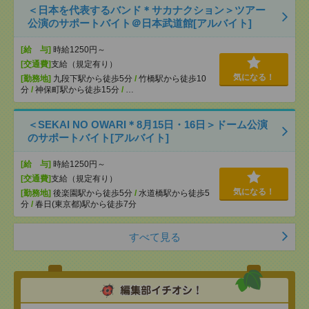
＜日本を代表するバンド＊サカナクション＞ツアー
公演のサポートバイト＠日本武道館[アルバイト]
[給 与]
時給1250円～
[交通費]
支給（規定有り）
気になる！
[勤務地]
九段下駅から徒歩5分
/
竹橋駅から徒歩10
分
/
神保町駅から徒歩15分
/
…
＜SEKAI NO OWARI＊8月15日・16日＞ドーム公演
のサポートバイト[アルバイト]
[給 与]
時給1250円～
[交通費]
支給（規定有り）
気になる！
[勤務地]
後楽園駅から徒歩5分
/
水道橋駅から徒歩5
分
/
春日(東京都)駅から徒歩7分
すべて見る