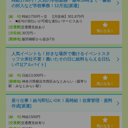
時給1750円！人気の学校勤務＊基本16時まで＊書類
の封入など学校事務！12月迄[派遣]
[給 与]
時給1750円＋交 【月収例】301,875円
～ ■給与の前払いが可能な速払いサービスあり
[交通費]
交通費支給あり
気になる！
[月収例]
30万円～
[勤務地]
飯田橋駅から徒歩7分
人気イベントも！好きな場所で働けるイベントスタ
ッフ☆来社不要！働いたその日に給料もらえる日払
い/T1[アルバイト]
[給 与]
日給13,000円～
[勤務地]
神奈川県横浜市西区みなとみらい（最寄り
気になる！
駅：みなとみらい駅）
座り仕事！給与即払いOK！高時給！在庫管理・資料
作成[派遣]
[給 与]
時給1500円
[交通費]
交通費支給有り
気になる！