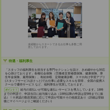
未経験からスタートできるお仕事も多数ご用
意しております。
待遇・福利厚生
「スタッフの福利厚生を担当する専門セクションを設け、きめ細やかな対応
を心掛けております」各種社会保険 （労働者災害補償保険、健康保険、厚
生年金保険、雇用保険）、有給休暇、定期健康診断、スマホ向け学習アプリ
(スタッフサービスぽけっと)でお仕事に必要なスキルを習得 、全国の提携ス
クールで優待サービス など、福利厚生が充実しております。
給与の前払いが可能な速払いサービスを導入しています。18時
ポイント！
までの申請で、申請当日に給与振り込み（18時以降の申請は翌9時までに振
込）！※承認の勤怠実績に応じて申請が可能※その他規定あり（詳細は登録
後にマイページよりご確認ください)