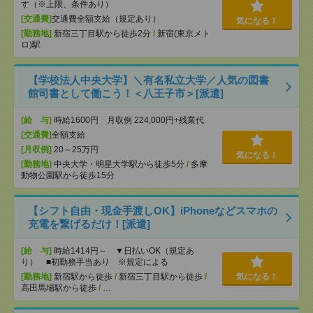
す（※上限、条件あり）
[交通費]
交通費全額支給（規定あり）
気になる！
[勤務地]
新宿三丁目駅から徒歩2分
/
新宿(東京メト
ロ)駅
【学校法人中央大学】＼有名私立大学／人気の図書
館司書として働こう！＜八王子市＞[派遣]
[給 与]
時給1600円 月収例 224,000円+残業代
[交通費]
全額支給
[月収例]
20～25万円
気になる！
[勤務地]
中央大学・明星大学駅から徒歩5分
/
多摩
動物公園駅から徒歩15分
【シフト自由・現金手渡しOK】iPhoneなどスマホの
充電を繋げるだけ！[派遣]
[給 与]
時給1414円～ ▼日払いOK（規定あ
り） ■初勤務手当あり ※規定による
[勤務地]
新宿駅から徒歩
/
新宿三丁目駅から徒歩
/
気になる！
高田馬場駅から徒歩
/
…