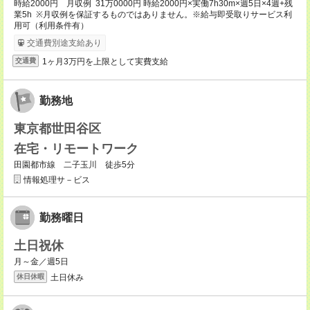
時給2000円 月収例 31万0000円 時給2000円×実働7h30m×週5日×4週+残
業5h ※月収例を保証するものではありません。※給与即受取りサービス利
用可（利用条件有）
交通費別途支給あり
1ヶ月3万円を上限として実費支給
交通費
勤務地
東京都世田谷区
在宅・リモートワーク
田園都市線 二子玉川 徒歩5分
情報処理サ－ビス
勤務曜日
土日祝休
月～金／週5日
土日休み
休日休暇