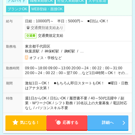
アルバイト
職種未経験OK
社会人未経験OK
大学生歓迎
ブランクOK
WEB登録・面接OK
日給：10000円～ 半日：5000円～ ■日払いOK！
給与
交通費別途支給あり
交通費規定支給
交通費
東京都千代田区
勤務地
秋葉原駅
/
神保町駅
/
麹町駅
/
…
オフィス・学校など
09:00～18:00 09:00～13:00 20:00～24：00 22：00～31:00
勤務時間
20:00～24：00 22：00～翌7:00 …など1日4時間～OK！ その他
シフトもございます！ お気軽にご相談ください！
激短1日～OK！ ■もちろん即日スタートもOK！ ■曜日・日数
期間
はアナタ次第！
週1日からOK
/
日払いOK
/
履歴書不要
/
40～50代活躍中
/
副
特徴
業・WワークOK
/
シフト勤務
/
10名以上の大量募集
/
電話対応
なし
/
パソコンスキル不要
気になる！
応募する
詳細へ