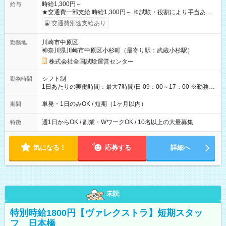
時給1,300円～
給与
★交通費一部支給 時給1,300円～ ※試験・役割により手当あり
※勤務回数により昇給あり 【即給（前払い）オプションあ
交通費別途支給あり
り！】 希望される場合、勤務から1週間ほどで給与の一部を受け
取れます。 ※手数料418円がかかります。 【過去試験日の収入
川崎市中原区
勤務地
例】 ・河合塾模擬試験 8:30～17:30（休憩1時間） 時給1,300円
神奈川県川崎市中原区小杉町（最寄り駅：武蔵小杉駅）
×8時間＝日収10,400円＋交通費 ※当日の役割により時給＋100
円の場合あり ・国家試験 7:00～13:30（休憩なし） 時給1,300
株式会社全国試験運営センター
円（役割手当＋100円）×6時間＝日収8,400円＋交通費 【試用期
間】試用期間なし
シフト制
勤務時間
1日あたりの実働時間：最大7時間/日 09：00～17：00 ※勤務時
間は 試験により異なります。
単発・1日のみOK / 短期（1ヶ月以内）
期間
週1日からOK / 副業・WワークOK / 10名以上の大量募集
特徴
気になる！
応募する
詳細へ
未読
特別時給1800円【ヴァレクストラ】短期スタッ
フ 日本橋