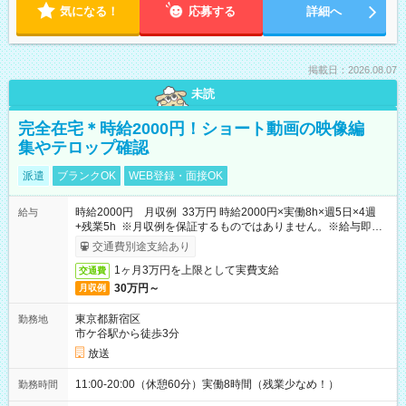
気になる！
応募する
詳細へ
掲載日：2026.08.07
未読
完全在宅＊時給2000円！ショート動画の映像編
集やテロップ確認
派遣
ブランクOK
WEB登録・面接OK
時給2000円 月収例 33万円 時給2000円×実働8h×週5日×4週
給与
+残業5h ※月収例を保証するものではありません。※給与即受
取りサービス利用可（利用条件有）
交通費別途支給あり
1ヶ月3万円を上限として実費支給
交通費
30万円～
月収例
東京都新宿区
勤務地
市ケ谷駅から徒歩3分
放送
11:00-20:00（休憩60分）実働8時間（残業少なめ！）
勤務時間