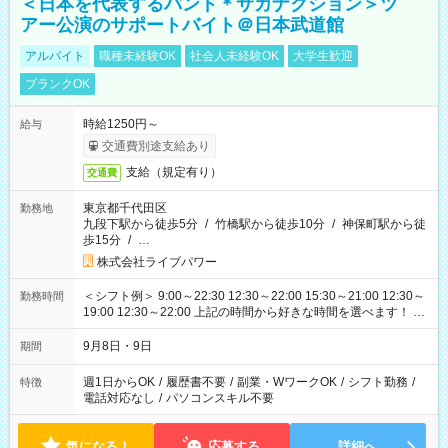
＜日本を代表するバンド＊サカナクション＞ツ
アー公演のサポートバイト＠日本武道館
アルバイト
職種未経験OK
社会人未経験OK
大学生歓迎
ブランクOK
時給1250円～
給与
交通費別途支給あり
支給（規定有り）
交通費
東京都千代田区
勤務地
九段下駅から徒歩5分
/
竹橋駅から徒歩10分
/
神保町駅から徒
歩15分
/
…
株式会社ライブパワー
＜シフト例＞ 9:00～22:30 12:30～22:00 15:30～21:00 12:30～
勤務時間
19:00 12:30～22:00 上記の時間から好きな時間を選べます！ ※
時間は変更となる可能性があります
9月8日・9日
期間
週1日からOK
/
履歴書不要
/
副業・WワークOK
/
シフト勤務
/
特徴
電話対応なし
/
パソコンスキル不要
気になる！
応募する
詳細へ