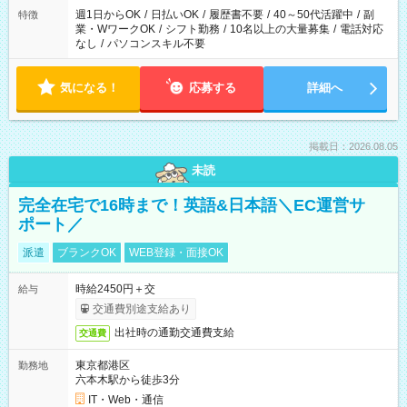
週1日からOK
/
日払いOK
/
履歴書不要
/
40～50代活躍中
/
副
特徴
業・WワークOK
/
シフト勤務
/
10名以上の大量募集
/
電話対応
なし
/
パソコンスキル不要
気になる！
応募する
詳細へ
掲載日：2026.08.05
未読
完全在宅で16時まで！英語&日本語＼EC運営サ
ポート／
派遣
ブランクOK
WEB登録・面接OK
時給2450円＋交
給与
交通費別途支給あり
出社時の通勤交通費支給
交通費
東京都港区
勤務地
六本木駅から徒歩3分
IT・Web・通信