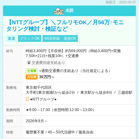
掲載日：2026.08.07
未読
【NTTグループ】＼フルリモOK／月56万↑モニ
タリング検討・検証など
派遣
ブランクOK
WEB登録・面接OK
時給3,400円【月収例】約569,000円（時給3,400円×実働
給与
7.50h×21日+残業10h）+交通費
交通費別途支給あり
○通勤交通費の支給あり（当社規定による）
交通費
30万円～
月収例
東京都千代田区
勤務地
大手町(東京都)駅から徒歩2分
/
東京駅から徒歩8分
/
三越前駅
●NTTグループ●
★9:00～17:30（休憩時間 12:00～13:00）
勤務時間
2026年9月～
期間
履歴書不要
/
40～50代活躍中
/
服装自由
特徴