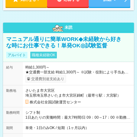
未読
マニュアル通りに簡単WORK◆未経験から好き
な時にお仕事できる！単発OK◎試験監督
アルバイト
職種未経験OK
時給1,300円～
給与
★交通費一部支給 時給1,300円～ ※試験・役割により手当あり
※勤務回数により昇給あり 【即給（前払い）オプションあ
交通費別途支給あり
り！】 希望される場合、勤務から1週間ほどで給与の一部を受け
取れます。 ※手数料418円がかかります。 【過去試験日の収入
さいたま市大宮区
勤務地
例】 ・河合塾模擬試験 8:30～17:30（休憩1時間） 時給1,300円
埼玉県埼玉県さいたま市大宮区錦町（最寄り駅：大宮駅）
×8時間＝日収10,400円＋交通費 ※当日の役割により時給＋100
円の場合あり ・国家試験 7:00～13:30（休憩なし） 時給1,300
株式会社全国試験運営センター
円（役割手当＋100円）×6時間＝日収8,400円＋交通費 【試用期
間】試用期間なし
シフト制
勤務時間
1日あたりの実働時間：最大7時間/日 09：00～17：00 ※勤務時
間は 試験により異なります。
単発・1日のみOK / 短期（1ヶ月以内）
期間