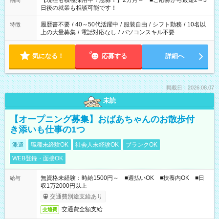
【現在も積極採用中！急募！】2カ月～ ■ご応募から最短2～3
期間
の方へ 今ご覧のお仕事で希望する勤務時間と、もう1つのお仕事
日後の就業も相談可能です！
の勤務時間。 合計で週40時間を超える場合は応募できません。
履歴書不要
/
40～50代活躍中
/
服装自由
/
シフト勤務
/
10名以
特徴
上の大量募集
/
電話対応なし
/
パソコンスキル不要
気になる！
応募する
詳細へ
掲載日：2026.08.07
未読
【オープニング募集】おばあちゃんのお散歩付
き添いも仕事の1つ
派遣
職種未経験OK
社会人未経験OK
ブランクOK
WEB登録・面接OK
無資格未経験：時給1500円～ ■週払いOK ■扶養内OK ■日
給与
収1万2000円以上
交通費別途支給あり
交通費全額支給
交通費