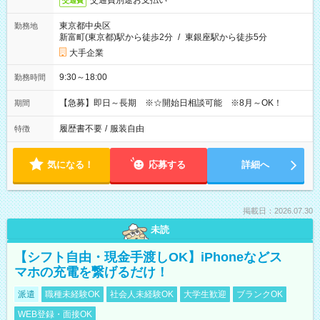
交通費別途お支払い
交通費
東京都中央区
勤務地
新富町(東京都)駅から徒歩2分
/
東銀座駅から徒歩5分
大手企業
9:30～18:00
勤務時間
【急募】即日～長期 ※☆開始日相談可能 ※8月～OK！
期間
履歴書不要
/
服装自由
特徴
気になる！
応募する
詳細へ
掲載日：2026.07.30
未読
【シフト自由・現金手渡しOK】iPhoneなどス
マホの充電を繋げるだけ！
派遣
職種未経験OK
社会人未経験OK
大学生歓迎
ブランクOK
WEB登録・面接OK