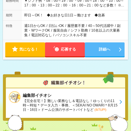
▼シフト例 ・08：00～19：00 ・09：00～18：00 ・10：00～
勤務時間
17：00 ・13：00～22：00 ・16：00～21：00 など多数！ ※お
仕事により勤務時間が異なります
即日～OK！ ◆お好きな日1日～働けます ◆急募
期間
週1日からOK
/
日払いOK
/
履歴書不要
/
40～50代活躍中
/
副
特徴
業・WワークOK
/
服装自由
/
シフト勤務
/
10名以上の大量募
集
/
電話対応なし
/
パソコンスキル不要
気になる！
応募する
詳細へ
編集部イチオシ
【完全在宅！】難しい業務なし＆電話なし！ゆっくりの11
時～時短＊データ入力・事務、＜SEKAI NO OWARI＊8月15
日・16日＞ドーム公演のサポートバイトなど
(8/7UP!)