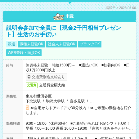
掲載日：2026.08.06
未読
説明会参加で全員に【現金2千円相当プレゼン
ト】生活のお手伝い
派遣
職種未経験OK
社会人未経験OK
ブランクOK
WEB登録・面接OK
無資格未経験：時給1500円～ ■週払いOK ■扶養内OK ■日
給与
収1万2000円以上
交通費別途支給あり
交通費全額支給
交通費
東京都世田谷区
勤務地
下北沢駅
/
駒沢大学駅
/
喜多見駅
/
…
≪自宅からドアtoドアで30分以内！≫ご希望の勤務地を紹介
します。
9:00～18:00（休憩60分） ■ご希望があれば下記シフトもOK！
勤務時間
早番 7:00～16:00 遅番 10:00～19:00 「家族と休みを合わせた
い」 「余裕を持って夕飯の準備がしたい」 「できれば残業はし
たくない」 など、ご希望を教えてくださいね。 ※Wワーク希望