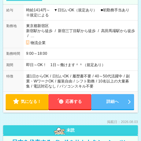
時給1414円～ ▼日払いOK（規定あり） ■初勤務手当あり
給与
※規定による
東京都新宿区
勤務地
新宿駅から徒歩
/
新宿三丁目駅から徒歩
/
高田馬場駅から徒歩
/
…
物流企業
9:00～18:00
勤務時間
即日～OK！ 1日～働けます＾＾（規定あり）
期間
週1日からOK
/
日払いOK
/
履歴書不要
/
40～50代活躍中
/
副
特徴
業・WワークOK
/
服装自由
/
シフト勤務
/
10名以上の大量募
集
/
電話対応なし
/
パソコンスキル不要
気になる！
応募する
詳細へ
掲載日：2026.08.03
未読