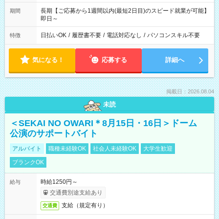
長期【ご応募から1週間以内(最短2日目)のスピード就業が可能】
期間
即日～
日払いOK
/
履歴書不要
/
電話対応なし
/
パソコンスキル不要
特徴
気になる！
応募する
詳細へ
掲載日：2026.08.04
未読
＜SEKAI NO OWARI＊8月15日・16日＞ドーム
公演のサポートバイト
アルバイト
職種未経験OK
社会人未経験OK
大学生歓迎
ブランクOK
時給1250円～
給与
交通費別途支給あり
支給（規定有り）
交通費