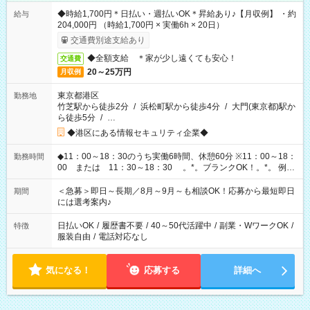
◆時給1,700円＊日払い・週払いOK＊昇給あり♪【月収例】 ・約
給与
204,000円 （時給1,700円 × 実働6h × 20日）
交通費別途支給あり
◆全額支給 ＊家が少し遠くても安心！
交通費
20～25万円
月収例
東京都港区
勤務地
竹芝駅から徒歩2分
/
浜松町駅から徒歩4分
/
大門(東京都)駅か
ら徒歩5分
/
…
◆港区にある情報セキュリティ企業◆
◆11：00～18：30のうち実働6時間、休憩60分 ※11：00～18：
勤務時間
00 または 11：30～18：30 。*。ブランクOK！。*。 例え
ば前職が、 在宅/財団法人/事務/コールセンター/受付/販売/カフェ
スタッフ スイーツ販売/ホテルフロント/化粧品販売/など 様々な
＜急募＞即日～長期／8月～9月～も相談OK！応募から最短即日
期間
業界から入社して活躍されています♪
には選考案内♪
日払いOK
/
履歴書不要
/
40～50代活躍中
/
副業・WワークOK
/
特徴
服装自由
/
電話対応なし
気になる！
応募する
詳細へ