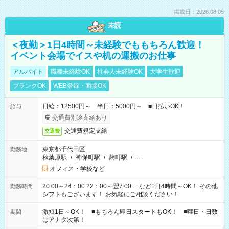
掲載日：2026.08.05
未読
＜夜勤＞1日4時間～未経験でももちろん歓迎！
イベント会場でイスや机の運搬のお仕事
アルバイト
職種未経験OK
社会人未経験OK
大学生歓迎
ブランクOK
WEB登録・面接OK
日給：12500円～ 半日：5000円～ ■日払いOK！
給与
交通費別途支給あり
交通費規定支給
交通費
東京都千代田区
勤務地
秋葉原駅
/
神保町駅
/
麹町駅
/
…
オフィス・学校など
20:00～24：00 22：00～翌7:00 …など1日4時間～OK！ その他
勤務時間
シフトもございます！ お気軽にご相談ください！
激短1日～OK！ ■もちろん即日スタートもOK！ ■曜日・日数
期間
はアナタ次第！