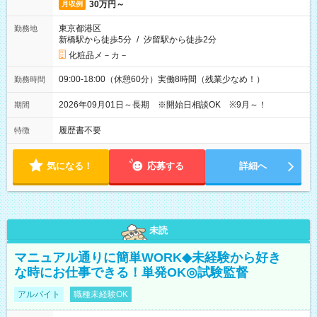
30万円～
月収例
東京都港区
勤務地
新橋駅から徒歩5分
/
汐留駅から徒歩2分
化粧品メ－カ－
09:00-18:00（休憩60分）実働8時間（残業少なめ！）
勤務時間
2026年09月01日～長期 ※開始日相談OK ※9月～！
期間
履歴書不要
特徴
気になる！
応募する
詳細へ
未読
マニュアル通りに簡単WORK◆未経験から好き
な時にお仕事できる！単発OK◎試験監督
アルバイト
職種未経験OK