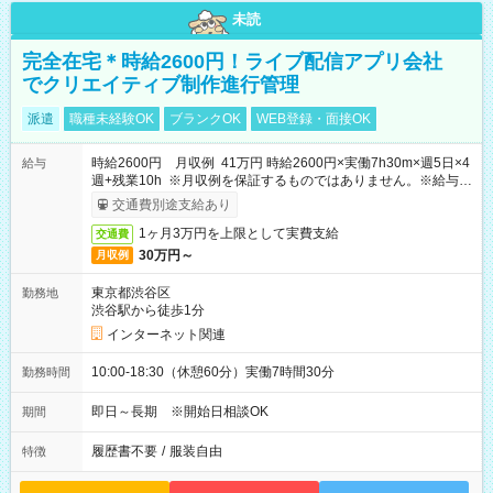
未読
完全在宅＊時給2600円！ライブ配信アプリ会社
でクリエイティブ制作進行管理
派遣
職種未経験OK
ブランクOK
WEB登録・面接OK
時給2600円 月収例 41万円 時給2600円×実働7h30m×週5日×4
給与
週+残業10h ※月収例を保証するものではありません。※給与即
受取りサービス利用可（利用条件有）
交通費別途支給あり
1ヶ月3万円を上限として実費支給
交通費
30万円～
月収例
東京都渋谷区
勤務地
渋谷駅から徒歩1分
インターネット関連
10:00-18:30（休憩60分）実働7時間30分
勤務時間
即日～長期 ※開始日相談OK
期間
履歴書不要
/
服装自由
特徴