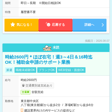
即日～長期 ※開始日相談OK
期間
履歴書不要
特徴
気になる！
応募する
詳細へ
掲載日：2026.08.07
未読
時給2600円＊ほぼ在宅！週3～4日＆16時迄
OK！補助金申請のサポート業務
派遣
職種未経験OK
ブランクOK
WEB登録・面接OK
時給2600円
給与
交通費別途支給あり
全額支給
交通費
東京都中央区
勤務地
八丁堀(東京都)駅から徒歩2分
/
茅場町駅から徒歩6分
建設業界向けのAIサービスの提供など