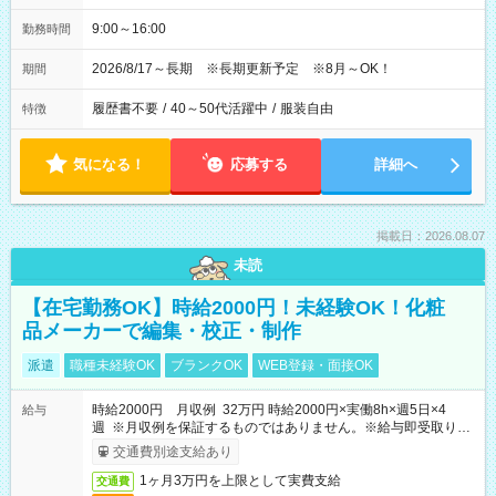
9:00～16:00
勤務時間
2026/8/17～長期 ※長期更新予定 ※8月～OK！
期間
履歴書不要
/
40～50代活躍中
/
服装自由
特徴
気になる！
応募する
詳細へ
掲載日：2026.08.07
未読
【在宅勤務OK】時給2000円！未経験OK！化粧
品メーカーで編集・校正・制作
派遣
職種未経験OK
ブランクOK
WEB登録・面接OK
時給2000円 月収例 32万円 時給2000円×実働8h×週5日×4
給与
週 ※月収例を保証するものではありません。※給与即受取りサ
ービス利用可（利用条件有）
交通費別途支給あり
1ヶ月3万円を上限として実費支給
交通費