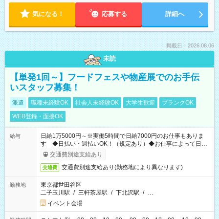
気になる！
応募する
詳細へ
掲載日：2026.08.06
未読
【単発1回～】フードフェスや物産展でのお手伝
いスタッフ募集！
派遣
職種未経験OK
社会人未経験OK
大学生歓迎
ブランクOK
WEB登録・面接OK
日給1万5000円～※実働5時間で日給7000円のお仕事もありま
給与
す ◆日払い・週払いOK！（規定あり）◆お仕事によって日給
も異なります
交通費別途支給あり
交通費別途支給あり(勤務地により異なります)
交通費
東京都世田谷区
勤務地
二子玉川駅
/
三軒茶屋駅
/
下北沢駅
/
…
イベント会場