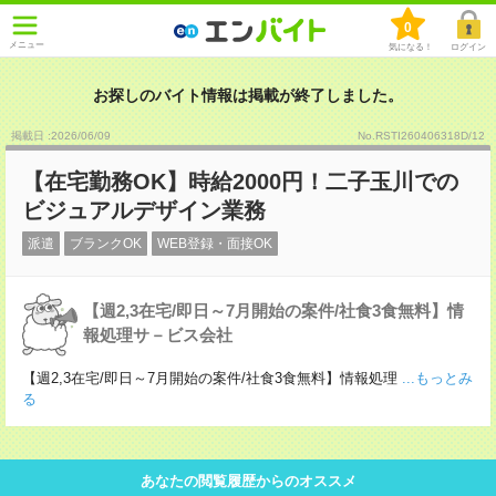
0
メニュー
気になる！
ログイン
お探しのバイト情報は掲載が終了しました。
掲載日 :2026
/
06
/
09
No.RSTI260406318D/12
【在宅勤務OK】時給2000円！二子玉川での
ビジュアルデザイン業務
派遣
ブランクOK
WEB登録・面接OK
【週2,3在宅/即日～7月開始の案件/社食3食無料】情
報処理サ－ビス会社
【週2,3在宅/即日～7月開始の案件/社食3食無料】情報処理
...もっとみ
る
あなたの閲覧履歴からのオススメ