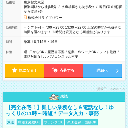
東京都文京区
勤務地
後楽園駅から徒歩5分
/
水道橋駅から徒歩5分
/
春日(東京都)駅
から徒歩7分
株式会社ライブパワー
＜シフト例＞ 7:00～23:00 13:30～22:00 上記の時間から好きな
勤務時間
時間を選べます！ ※時間は変更となる可能性があります
急募！8月15日・16日
期間
週1日からOK
/
履歴書不要
/
副業・WワークOK
/
シフト勤務
/
特徴
電話対応なし
/
パソコンスキル不要
気になる！
応募する
詳細へ
掲載日：2026.07.29
未読
【完全在宅！】難しい業務なし＆電話なし！ゆ
っくりの11時～時短＊データ入力・事務
派遣
職種未経験OK
ブランクOK
WEB登録・面接OK