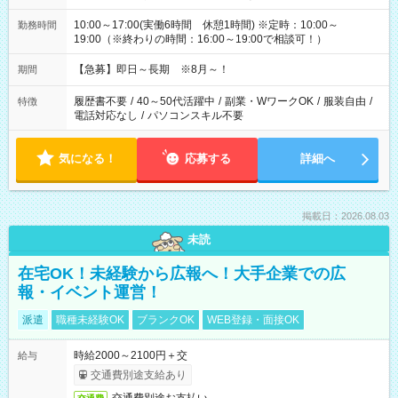
10:00～17:00(実働6時間 休憩1時間) ※定時：10:00～
勤務時間
19:00（※終わりの時間：16:00～19:00で相談可！）
【急募】即日～長期 ※8月～！
期間
履歴書不要
/
40～50代活躍中
/
副業・WワークOK
/
服装自由
/
特徴
電話対応なし
/
パソコンスキル不要
気になる！
応募する
詳細へ
掲載日：2026.08.03
未読
在宅OK！未経験から広報へ！大手企業での広
報・イベント運営！
派遣
職種未経験OK
ブランクOK
WEB登録・面接OK
時給2000～2100円＋交
給与
交通費別途支給あり