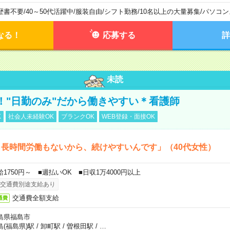
歴書不要
/
40～50代活躍中
/
服装自由
/
シフト勤務
/
10名以上の大量募集
/
パソコン
なる！
応募する
詳
未読
！"日勤のみ"だから働きやすい＊看護師
K
社会人未経験OK
ブランクOK
WEB登録・面接OK
長時間労働もないから、続けやすいんです」（40代女性）
給1750円～ ■週払いOK ■日収1万4000円以上
交通費別途支給あり
交通費全額支給
通費
島県福島市
島(福島県)駅
/
卸町駅
/
曽根田駅
/
…