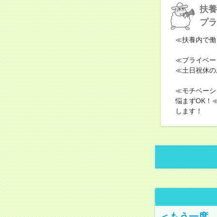
扶養
プラ
≪扶養内で働
≪プライベー
≪土日祝休の
≪モチベーシ
悩まずOK！
します！
＜もう一度