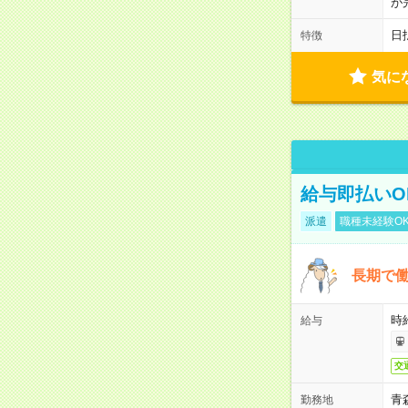
が
日
特徴
気に
給与即払いO
派遣
職種未経験O
長期で
時給
給与
交
青
勤務地