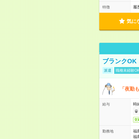
履
特徴
気に
ブランクOK
派遣
職種未経験O
「夜勤も
時
給与
交
福
勤務地
福