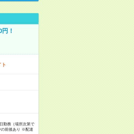
0円！
イト
週5日勤務（場所次第で
の前後あり ※配達