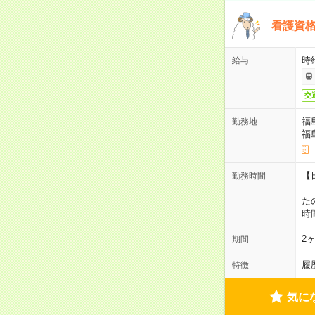
看護資
時
給与
交
福
勤務地
福
【
勤務時間
1
た
時
2
期間
履
特徴
気に