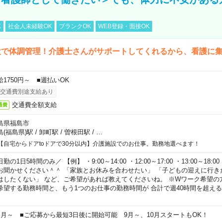
K
社会人未経験OK
ブランクOK
WEB登録・面接OK
設で体調管理！介護士さんがサポートしてくれるから、看護に
給1750円～ ■週払いOK
交通費別途支給あり
交通費全額支給
通費
島県福島市
島(福島県)駅
/
卸町駅
/
曽根田駅
/
…
【自宅からドアtoドアで30分以内】介護施設でのお仕事。勤務地選べます！
勤の1日5時間のみ／ 【例】 ・9:00～14:00 ・12:00～17:00 ・13:00～18
お聞かせください＾＾ 「家族とお休みを合わせたい」 「子どもの迎えに行き
はしたくない」 など、ご希望があれば教えてくださいね。 ※Wワーク希望の
希望する勤務時間と、もう1つのお仕事の勤務時間が 合計で週40時間を超え
ヶ月～ ■ご応募から最短3日後に開始可能 9月～、10月スタートもOK！