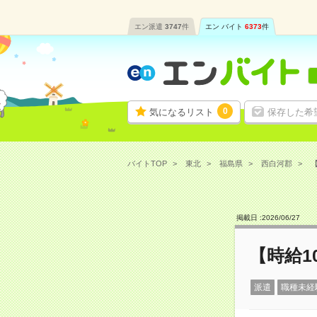
エン派遣
3747
件
エン バイト
6373
件
0
気になるリスト
保存した希
バイトTOP
東北
福島県
西白河郡
【
掲載日 :
2026
/
06
/
27
【時給1
派遣
職種未経