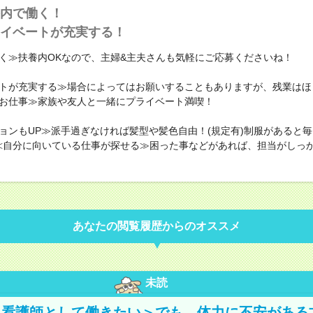
内で働く！
イベートが充実する！
く≫扶養内OKなので、主婦&主夫さんも気軽にご応募くださいね！
トが充実する≫場合によってはお願いすることもありますが、残業はほ
お仕事≫家族や友人と一緒にプライベート満喫！
ョンもUP≫派手過ぎなければ髪型や髪色自由！(規定有)制服があると
≪自分に向いている仕事が探せる≫困った事などがあれば、担当がしっ
あなたの閲覧履歴からのオススメ
未読
、看護師として働きたい＞でも、体力に不安がある