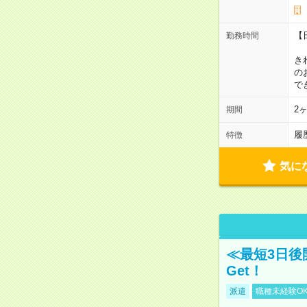
【
勤務時間
1
き
の
で
2
期間
履
特徴
気に
≪最短3日後
Get！
派遣
職種未経験O