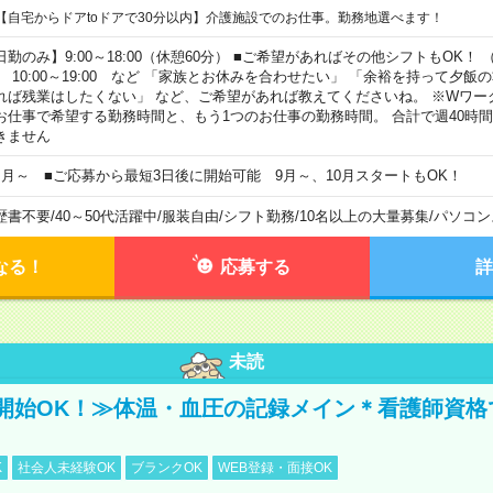
【自宅からドアtoドアで30分以内】介護施設でのお仕事。勤務地選べます！
日勤のみ】9:00～18:00（休憩60分） ■ご希望があればその他シフトもOK！ （例）
0:00～19:00 など 「家族とお休みを合わせたい」 「余裕を持って夕飯
れば残業はしたくない」 など、ご希望があれば教えてくださいね。 ※Wワー
お仕事で希望する勤務時間と、もう1つのお仕事の勤務時間。 合計で週40時
きません
ヶ月～ ■ご応募から最短3日後に開始可能 9月～、10月スタートもOK！
歴書不要
/
40～50代活躍中
/
服装自由
/
シフト勤務
/
10名以上の大量募集
/
パソコン
なる！
応募する
詳
未読
開始OK！≫体温・血圧の記録メイン＊看護師資格
K
社会人未経験OK
ブランクOK
WEB登録・面接OK