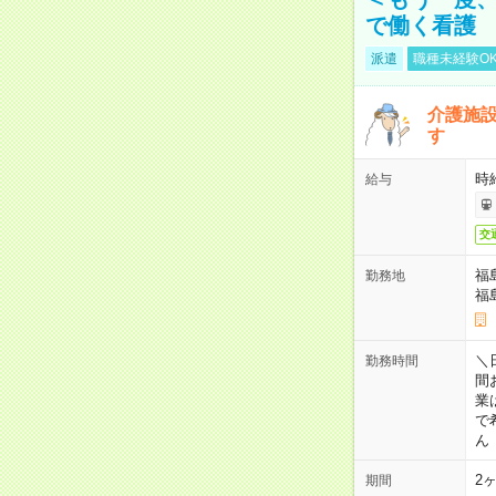
で働く看護
派遣
職種未経験O
介護施
す
時
給与
交
福
勤務地
福
＼日
勤務時間
間
業
で
ん
2
期間