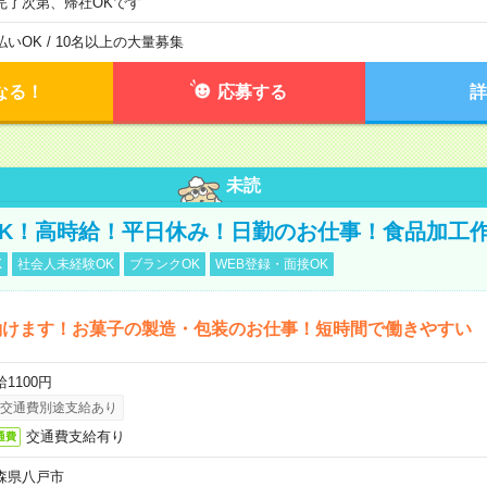
完了次第、帰社OKです
払いOK / 10名以上の大量募集
なる！
応募する
詳
未読
K！高時給！平日休み！日勤のお仕事！食品加工
K
社会人未経験OK
ブランクOK
WEB登録・面接OK
働けます！お菓子の製造・包装のお仕事！短時間で働きやすい
1100円
交通費別途支給あり
交通費支給有り
通費
森県八戸市