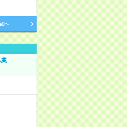
細へ
作業