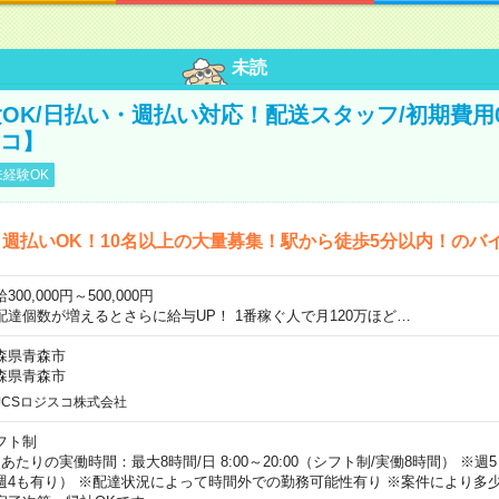
未読
OK/日払い・週払い対応！配送スタッフ/初期費用
スコ】
経験OK
週払いOK！10名以上の大量募集！駅から徒歩5分以内！のバ
300,000円～500,000円
配達個数が増えるとさらに給与UP！ 1番稼ぐ人で月120万ほど…
森県青森市
森県青森市
JCSロジスコ株式会社
フト制
日あたりの実働時間：最大8時間/日 8:00～20:00（シフト制/実働8時間） ※
週4も有り） ※配達状況によって時間外での勤務可能性有り ※案件により多少