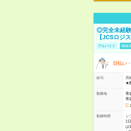
◎完全未経験
【JCSロジ
アルバイト
職種未
日払い・
月給
給与
★
青
勤務地
青
シ
勤務時間
1
は