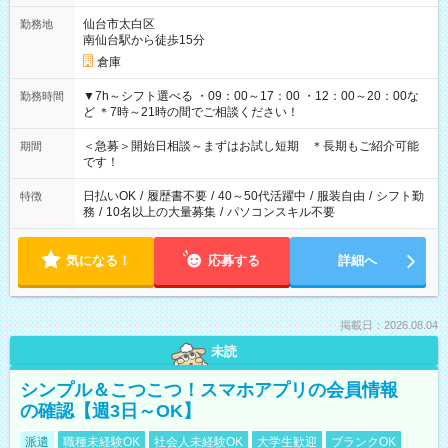
仙台市太白区
勤務地
南仙台駅から徒歩15分
倉庫
▼7h～シフト選べる ・09：00～17：00 ・12：00～20：00な
勤務時間
ど ＊7時～21時の間でご相談ください！
＜急募＞開始日相談～まずはお試し短期 ＊長期もご紹介可能
期間
です！
日払いOK
/
履歴書不要
/
40～50代活躍中
/
服装自由
/
シフト勤
特徴
務
/
10名以上の大量募集
/
パソコンスキル不要
気になる！
応募する
詳細へ
掲載日：2026.08.04
未読
シンプル＆こつこつ！スマホアプリの会員情報
の確認【週3日～OK】
派遣
職種未経験OK
社会人未経験OK
大学生歓迎
ブランクOK