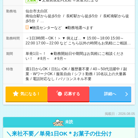
■ 交通費規定内支給 ※派遣先による
交通費
仙台市太白区
勤務地
南仙台駅から徒歩5分
/
長町駅から徒歩5分
/
長町南駅から徒
歩5分
/
…
■物流センターなど ■勤務地選べます
＜1日3時間～OK！＞ ▼ 例えば… ▼ 15:00～18:00 15:00～
勤務時間
22:00 17:00～22:00 など こちら以外の時間もお気軽にご相談く
ださい！
単発1日～！ ★勤務開始日や期間はお気軽にご相談くださ
期間
い！ ＃8月～ ＃9月～
週1日からOK
/
日払いOK
/
履歴書不要
/
40～50代活躍中
/
副
特徴
業・WワークOK
/
服装自由
/
シフト勤務
/
10名以上の大量募
集
/
電話対応なし
/
パソコンスキル不要
気になる！
応募する
詳細へ
掲載日：2026.08.05
未読
＼来社不要／単発1日OK＊お菓子の仕分け