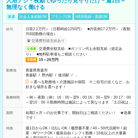
入浴ナシ＊夜勤でゆったり見守りだけ＊週1日～
無理なく働ける
派遣
社会人未経験OK
ブランクOK
WEB登録・面接OK
日収2.1万円～（日勤時給1250円） ■月収例17.2万円～（夜勤
給与
月8回勤務の場合）
交通費別途支給あり
交通費全額支給 ■ガソリン代も全額支給（規定あ
交通費
り） ■無料駐車場もご相談ください
15～20万円
月収例
青森県青森市
勤務地
青森駅
/
野内駅
/
後潟駅
/
…
＜選べる勤務地＞介護施設や病院 ※ご自宅の近くなど、お
好きな場所を選べます！
＜例＞ 夜勤（例） 16：00～翌9：00 16：30～翌9：30 17：00
勤務時間
～翌10：00 ※勤務時間は施設によって異なります 「土日祝は休
みたい」 「しっかり稼ぎたい」 「もう少し遅い時間から始めた
い」など ご希望にあったお仕事をご案内いたします。 ※未経験
短期2ヵ月～のお仕事です。開始日はご相談ください！ ★急募
期間
の方の場合は1～2ヶ月間は日中での仕事を経験いただき、 お
です！
仕事に慣れてからの夜勤になります。 ★家庭の都合でお休みが
必要な場合も遠慮なくご相談ください。
週1日からOK
/
日払いOK
/
履歴書不要
/
40～50代活躍中
/
副
特徴
業・WワークOK
/
服装自由
/
シフト勤務
/
10名以上の大量募