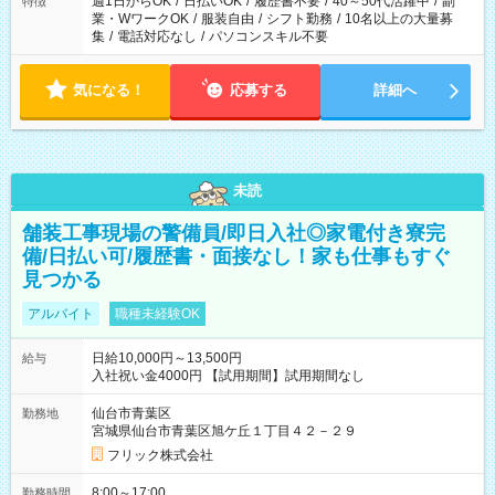
週1日からOK
/
日払いOK
/
履歴書不要
/
40～50代活躍中
/
副
特徴
業・WワークOK
/
服装自由
/
シフト勤務
/
10名以上の大量募
集
/
電話対応なし
/
パソコンスキル不要
気になる！
応募する
詳細へ
未読
舗装工事現場の警備員/即日入社◎家電付き寮完
備/日払い可/履歴書・面接なし！家も仕事もすぐ
見つかる
アルバイト
職種未経験OK
日給10,000円～13,500円
給与
入社祝い金4000円 【試用期間】試用期間なし
仙台市青葉区
勤務地
宮城県仙台市青葉区旭ケ丘１丁目４２－２９
フリック株式会社
8:00～17:00
勤務時間