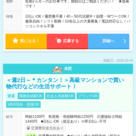
※週最低15時間以上の勤務が必要です
短期2ヵ月～のお仕事です。開始日はご相談ください！ ★急募
期間
です！
日払いOK
/
履歴書不要
/
40～50代活躍中
/
副業・WワークOK
/
特徴
服装自由
/
シフト勤務
/
10名以上の大量募集
/
電話対応なし
/
パ
ソコンスキル不要
気になる！
応募する
詳細へ
掲載日：2026.08.04
未読
＜週2日～＊カンタン！＞高級マンションで買い
物代行などの生活サポート！
派遣
職種未経験OK
社会人未経験OK
ブランクOK
WEB登録・面接OK
時給1100円 有資格・有経験時給1250円 介護福祉士時給
給与
1440円 ■日払いOK（規定あり）※即日払い不可
交通費別途支給あり