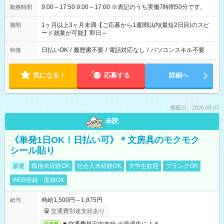
9:00～17:50 9:00～17:00 ※表記のうち実働7時間50分です。
勤務時間
1ヶ月以上3ヶ月未満【ご応募から1週間以内(最短2日目)のスピ
期間
ード就業が可能】即日～
日払いOK
/
履歴書不要
/
電話対応なし
/
パソコンスキル不要
特徴
気になる！
応募する
詳細へ
掲載日：2026.08.07
未読
《単発1日OK！日払い可》＊文房具のモクモク
シール貼り
派遣
職種未経験OK
社会人未経験OK
大学生歓迎
ブランクOK
WEB登録・面接OK
時給1,500円～1,875円
給与
交通費別途支給あり