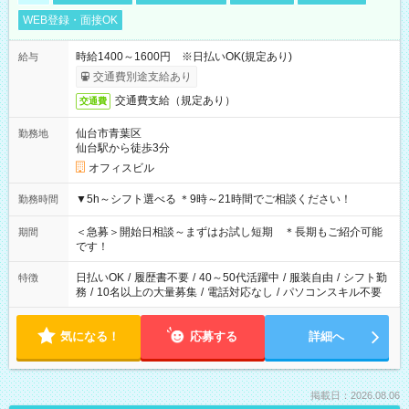
WEB登録・面接OK
時給1400～1600円 ※日払いOK(規定あり)
給与
交通費別途支給あり
交通費支給（規定あり）
交通費
仙台市青葉区
勤務地
仙台駅から徒歩3分
オフィスビル
▼5h～シフト選べる ＊9時～21時間でご相談ください！
勤務時間
＜急募＞開始日相談～まずはお試し短期 ＊長期もご紹介可能
期間
です！
日払いOK
/
履歴書不要
/
40～50代活躍中
/
服装自由
/
シフト勤
特徴
務
/
10名以上の大量募集
/
電話対応なし
/
パソコンスキル不要
気になる！
応募する
詳細へ
掲載日：2026.08.06