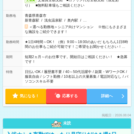
交通費全額支給 ■ガソリン代も全額支給（規定あ
交通費
り） ■無料駐車場もご相談ください
青森県青森市
勤務地
新青森駅
/
浅虫温泉駅
/
奥内駅
/
…
＜選べる勤務地＞シニア向けマンション ※他にもさまざま
な施設をご紹介できます！
★1日4時間～OK！ （例）9:00～18:00のあいだ もちろん1日8時
勤務時間
間のお仕事もご紹介可能です！ご希望をお聞かせください！★
家庭の都合でお休みが必要な場合も遠慮なくご相談ください。
※週最低15時間以上の勤務が必要です
短期2ヵ月～のお仕事です。開始日はご相談ください！ ★急募
期間
です！
日払いOK
/
履歴書不要
/
40～50代活躍中
/
副業・WワークOK
/
特徴
服装自由
/
シフト勤務
/
10名以上の大量募集
/
電話対応なし
/
パ
ソコンスキル不要
気になる！
応募する
詳細へ
掲載日：2026.08.04
未読