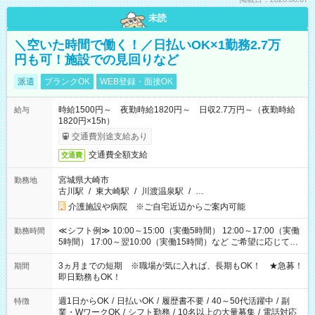
未読
＼空いた時間で働く！／日払いOK×1勤務2.7万
円も可！施設での見回りなど
派遣
ブランクOK
WEB登録・面接OK
時給1500円～ 夜勤時給1820円～ 日収2.7万円～（夜勤時給
給与
1820円×15h）
交通費別途支給あり
交通費全額支給
交通費
宮城県大崎市
勤務地
古川駅
/
東大崎駅
/
川渡温泉駅
/
…
介護施設や病院 ※ご自宅近辺からご案内可能
≪シフト例≫ 10:00～15:00（実働5時間） 12:00～17:00（実働
勤務時間
5時間） 17:00～翌10:00（実働15時間）など ご希望に応じて、
働く時間は調整できます！ お気軽に担当へ相談ください！
3ヵ月までの短期 ※職場が気に入れば、長期もOK！ ★急募！
期間
即日勤務もOK！
週1日からOK
/
日払いOK
/
履歴書不要
/
40～50代活躍中
/
副
特徴
業・WワークOK
/
シフト勤務
/
10名以上の大量募集
/
電話対応