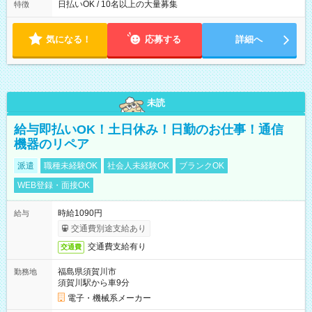
によって時間外での勤務可能性有り ※案件により多少の前後あ
日払いOK / 10名以上の大量募集
特徴
り ※配達が完了次第、帰社OKです
気になる！
応募する
詳細へ
未読
給与即払いOK！土日休み！日勤のお仕事！通信
機器のリペア
派遣
職種未経験OK
社会人未経験OK
ブランクOK
WEB登録・面接OK
時給1090円
給与
交通費別途支給あり
交通費支給有り
交通費
福島県須賀川市
勤務地
須賀川駅から車9分
電子・機械系メーカー