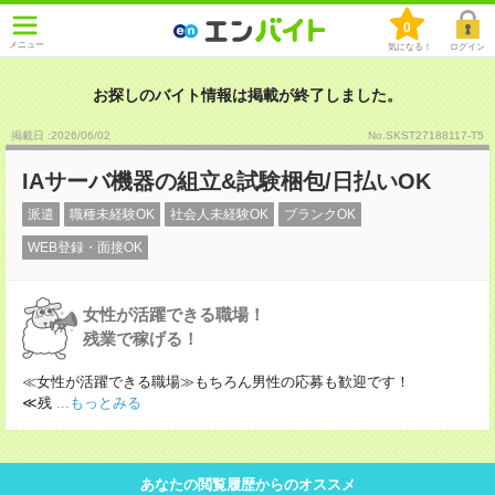
0
メニュー
気になる！
ログイン
お探しのバイト情報は掲載が終了しました。
掲載日 :2026
/
06
/
02
No.SKST27188117-T5
IAサーバ機器の組立&試験梱包/日払いOK
派遣
職種未経験OK
社会人未経験OK
ブランクOK
WEB登録・面接OK
女性が活躍できる職場！
残業で稼げる！
≪女性が活躍できる職場≫もちろん男性の応募も歓迎です！
≪残
...もっとみる
あなたの閲覧履歴からのオススメ