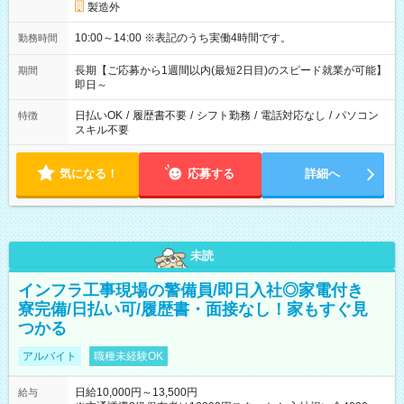
製造外
10:00～14:00 ※表記のうち実働4時間です。
勤務時間
長期【ご応募から1週間以内(最短2日目)のスピード就業が可能】
期間
即日～
日払いOK
/
履歴書不要
/
シフト勤務
/
電話対応なし
/
パソコン
特徴
スキル不要
気になる！
応募する
詳細へ
未読
インフラ工事現場の警備員/即日入社◎家電付き
寮完備/日払い可/履歴書・面接なし！家もすぐ見
つかる
アルバイト
職種未経験OK
日給10,000円～13,500円
給与