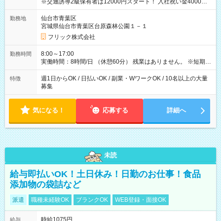
※交通誘導2級保有者は12000円スタート！ 入社祝い金4000円
【試用期間】試用期間なし
仙台市青葉区
勤務地
宮城県仙台市青葉区台原森林公園１－１
フリック株式会社
8:00～17:00
勤務時間
実働時間：8時間/日 （休憩60分） 残業はありません。 ※短期の
募集は行っておりません。予めご了承くださいませ。
週1日からOK / 日払いOK / 副業・WワークOK / 10名以上の大量
特徴
募集
気になる！
応募する
詳細へ
未読
給与即払いOK！土日休み！日勤のお仕事！食品
添加物の袋詰など
派遣
職種未経験OK
ブランクOK
WEB登録・面接OK
時給1075円
給与