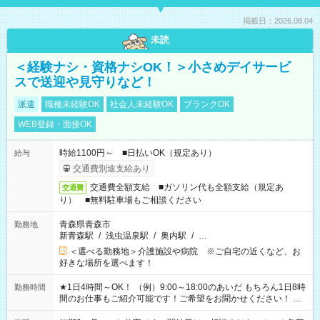
掲載日：2026.08.04
未読
＜経験ナシ・資格ナシOK！＞小さめデイサービ
スで送迎や見守りなど！
派遣
職種未経験OK
社会人未経験OK
ブランクOK
WEB登録・面接OK
時給1100円～ ■日払いOK（規定あり）
給与
交通費別途支給あり
交通費全額支給 ■ガソリン代も全額支給（規定あ
交通費
り） ■無料駐車場もご相談ください
青森県青森市
勤務地
新青森駅
/
浅虫温泉駅
/
奥内駅
/
…
＜選べる勤務地＞介護施設や病院 ※ご自宅の近くなど、お
好きな場所を選べます！
★1日4時間～OK！ （例）9:00～18:00のあいだ もちろん1日8時
勤務時間
間のお仕事もご紹介可能です！ご希望をお聞かせください！ ★
家庭の都合でお休みが必要な場合も遠慮なくご相談ください。