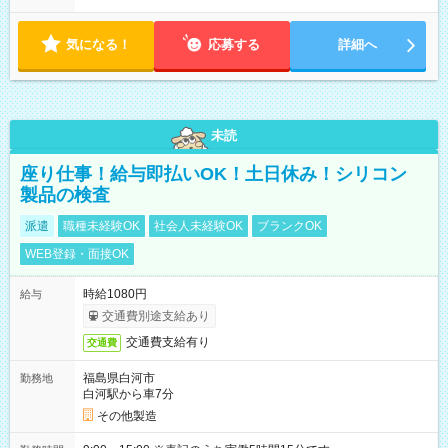
り ※配達が完了次第、帰社OKです
気になる！
応募する
詳細へ
未読
座り仕事！給与即払いOK！土日休み！シリコン
製品の検査
派遣
職種未経験OK
社会人未経験OK
ブランクOK
WEB登録・面接OK
時給1080円
給与
交通費別途支給あり
交通費支給有り
交通費
福島県白河市
勤務地
白河駅から車7分
その他製造