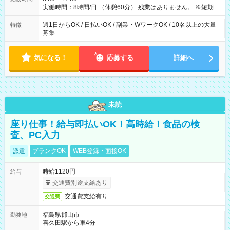
実働時間：8時間/日 （休憩60分） 残業はありません。 ※短期の
募集は行っておりません。予めご了承くださいませ。
週1日からOK / 日払いOK / 副業・WワークOK / 10名以上の大量
特徴
募集
気になる！
応募する
詳細へ
未読
座り仕事！給与即払いOK！高時給！食品の検
査、PC入力
派遣
ブランクOK
WEB登録・面接OK
時給1120円
給与
交通費別途支給あり
交通費支給有り
交通費
福島県郡山市
勤務地
喜久田駅から車4分