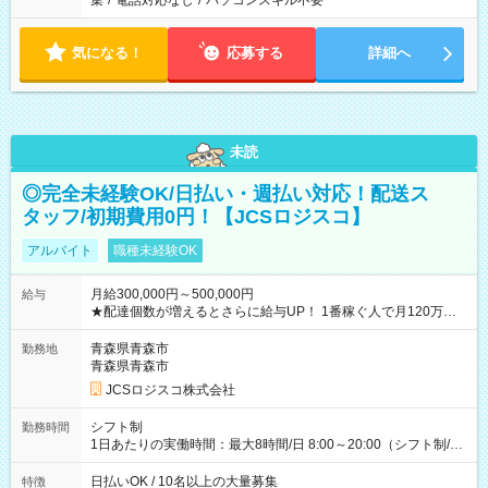
集
/
電話対応なし
/
パソコンスキル不要
気になる！
応募する
詳細へ
未読
◎完全未経験OK/日払い・週払い対応！配送ス
タッフ/初期費用0円！【JCSロジスコ】
アルバイト
職種未経験OK
月給300,000円～500,000円
給与
★配達個数が増えるとさらに給与UP！ 1番稼ぐ人で月120万ほ
ど！ ・主要都市エリア 月収55万円／週5日稼働 月収65万~112
万円／週6日稼働 ・地方郊外エリア 月収40万円／週5日稼働 月
青森県青森市
勤務地
収40万円~50万円／週6日稼働 ＜モデルイメージ＞ ■月収50万
青森県青森市
円 (27歳男性/江東区在住)※元建築関係 1日150個配達×25日勤務
JCSロジスコ株式会社
(日休み) ■月収80万円(43歳男性/墨田区在住)※元営業 1日200個
配達×25日勤務(月休み) 【試用期間】試用期間なし
シフト制
勤務時間
1日あたりの実働時間：最大8時間/日 8:00～20:00（シフト制/実
働8時間） ※週5日勤務（場所次第では週4も有り） ※配達状況
によって時間外での勤務可能性有り ※案件により多少の前後あ
日払いOK / 10名以上の大量募集
特徴