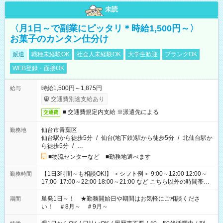
未読
〈月1日～で副業にピッタリ＊時給1,500円～〉
お菓子のカンタン仕分け
派遣
職種未経験OK
社会人未経験OK
大学生歓迎
ブランクOK
WEB登録・面接OK
時給1,500円～1,875円
給与
交通費別途支給あり
■ 交通費規定内支給 ※派遣先による
交通費
仙台市青葉区
勤務地
仙台駅から徒歩5分
/
仙台(地下鉄)駅から徒歩5分
/
北仙台駅か
ら徒歩5分
/
…
■物流センターなど ■勤務地選べます
【1日3時間～も相談OK!】 ＜シフト例＞ 9:00～12:00 12:00～
勤務時間
17:00 17:00～22:00 18:00～21:00 など こちら以外の時間帯も
お気軽にご相談ください！
単発1日～！ ★勤務開始日や期間はお気軽にご相談くださ
期間
い！ ＃8月～ ＃9月～