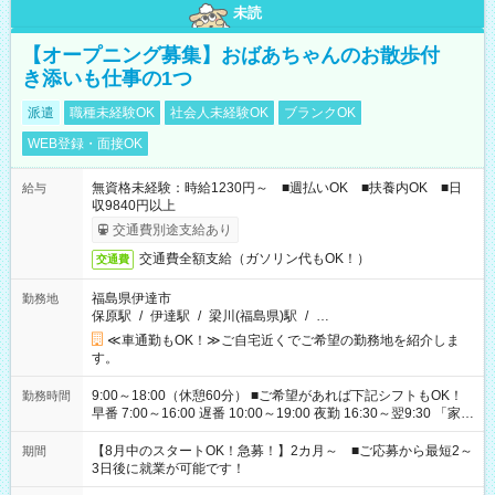
未読
【オープニング募集】おばあちゃんのお散歩付
き添いも仕事の1つ
派遣
職種未経験OK
社会人未経験OK
ブランクOK
WEB登録・面接OK
無資格未経験：時給1230円～ ■週払いOK ■扶養内OK ■日
給与
収9840円以上
交通費別途支給あり
交通費全額支給（ガソリン代もOK！）
交通費
福島県伊達市
勤務地
保原駅
/
伊達駅
/
梁川(福島県)駅
/
…
≪車通勤もOK！≫ご自宅近くでご希望の勤務地を紹介しま
す。
9:00～18:00（休憩60分） ■ご希望があれば下記シフトもOK！
勤務時間
早番 7:00～16:00 遅番 10:00～19:00 夜勤 16:30～翌9:30 「家族
と休みを合わせたい」 「余裕を持って夕飯の準備がしたい」
「できれば残業はしたくない」 など、ご希望を教えてください
【8月中のスタートOK！急募！】2カ月～ ■ご応募から最短2～
期間
ね。 ※Wワーク希望の方へ 今ご覧のお仕事で希望する勤務時間
3日後に就業が可能です！
と、もう1つのお仕事の勤務時間。 合計で週40時間を超える場