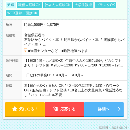
派遣
職種未経験OK
社会人未経験OK
大学生歓迎
ブランクOK
WEB登録・面接OK
時給1,500円～1,875円
給与
宮城県石巻市
勤務地
石巻駅からバイク・車
/
蛇田駅からバイク・車
/
渡波駅からバ
イク・車
/
…
■物流センターなど ■勤務地選べます
【1日3時間～も相談OK!】午前中のみや18時以降などのシフト
勤務時間
あり！ シフト例 ▼9:00～12:00 ▼9:00～17:00 ▼10:00～19:00
▼18:00～21:00
1日だけの単発OK！＃8月～ ＃9月～
期間
週1日からOK
/
日払いOK
/
40～50代活躍中
/
副業・Wワーク
特徴
OK
/
服装自由
/
シフト勤務
/
10名以上の大量募集
/
電話対応な
し
/
パソコンスキル不要
気になる！
応募する
詳細へ
掲載日：2026.08.06