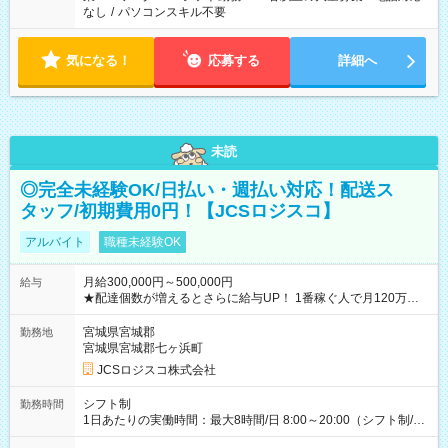
なし
/
パソコンスキル不要
気になる！
応募する
詳細へ
未読
◎完全未経験OK/日払い・週払い対応！配送ス
タッフ/初期費用0円！【JCSロジスコ】
アルバイト
職種未経験OK
月給300,000円～500,000円
給与
★配達個数が増えるとさらに給与UP！ 1番稼ぐ人で月120万ほ
ど！ ・主要都市エリア 月収55万円／週5日稼働 月収65万~112
万円／週6日稼働 ・地方郊外エリア 月収40万円／週5日稼働 月
宮城県宮城郡
勤務地
収40万円~50万円／週6日稼働 ＜モデルイメージ＞ ■月収50万
宮城県宮城郡七ヶ浜町
円 (27歳男性/江東区在住)※元建築関係 1日150個配達×25日勤務
JCSロジスコ株式会社
(日休み) ■月収80万円(43歳男性/墨田区在住)※元営業 1日200個
配達×25日勤務(月休み) 【試用期間】試用期間なし
シフト制
勤務時間
1日あたりの実働時間：最大8時間/日 8:00～20:00（シフト制/実
働8時間） ※週5日勤務（場所次第では週4も有り） ※配達状況