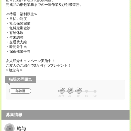
正常に動作するかの試験業務、
完成品の梱包業務までの一連作業及び付帯業務。
≪待遇・福利厚生≫
・日払い制度
・社会保険完備
・無料定期健診
・有給休暇
・年末調整
・交通費支給
・時間外手当
・深夜残業手当
友人紹介キャンペーン実施中！
ご友人のご紹介で3万円ずつプレゼント！
※規定有※
職場の雰囲気
年齢層
20代
30
40
50
60
募集情報
給与