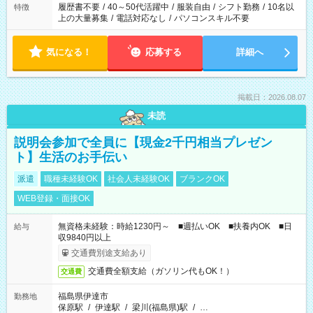
合は応募できません。
履歴書不要
/
40～50代活躍中
/
服装自由
/
シフト勤務
/
10名以
特徴
上の大量募集
/
電話対応なし
/
パソコンスキル不要
気になる！
応募する
詳細へ
掲載日：2026.08.07
未読
説明会参加で全員に【現金2千円相当プレゼン
ト】生活のお手伝い
派遣
職種未経験OK
社会人未経験OK
ブランクOK
WEB登録・面接OK
無資格未経験：時給1230円～ ■週払いOK ■扶養内OK ■日
給与
収9840円以上
交通費別途支給あり
交通費全額支給（ガソリン代もOK！）
交通費
福島県伊達市
勤務地
保原駅
/
伊達駅
/
梁川(福島県)駅
/
…