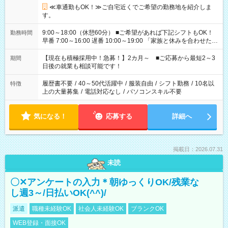
≪車通勤もOK！≫ご自宅近くでご希望の勤務地を紹介しま
す。
9:00～18:00（休憩60分） ■ご希望があれば下記シフトもOK！
勤務時間
早番 7:00～16:00 遅番 10:00～19:00 「家族と休みを合わせた
い」 「余裕を持って夕飯の準備がしたい」 「できれば残業はし
たくない」 など、ご希望を教えてくださいね。 ※Wワーク希望
【現在も積極採用中！急募！】2カ月～ ■ご応募から最短2～3
期間
の方へ 今ご覧のお仕事で希望する勤務時間と、もう1つのお仕事
日後の就業も相談可能です！
の勤務時間。 合計で週40時間を超える場合は応募できません。
履歴書不要
/
40～50代活躍中
/
服装自由
/
シフト勤務
/
10名以
特徴
上の大量募集
/
電話対応なし
/
パソコンスキル不要
気になる！
応募する
詳細へ
掲載日：2026.07.31
未読
〇✕アンケートの入力＊朝ゆっくりOK/残業な
し週3～/日払いOK(^^)/
派遣
職種未経験OK
社会人未経験OK
ブランクOK
WEB登録・面接OK