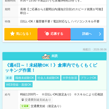
9:00～15:00 ※表記のうち実働5時間15分です。
勤務時間
長期【ご応募から1週間以内(最短2日目)のスピード就業が可能】
期間
即日～
日払いOK
/
履歴書不要
/
電話対応なし
/
パソコンスキル不要
特徴
気になる！
応募する
詳細へ
掲載日：2026.08.06
未読
《週4日～！未経験OK！》倉庫内でもくもくピ
ッキング作業！
派遣
職種未経験OK
社会人未経験OK
大学生歓迎
ブランクOK
WEB登録・面接OK
時給1200円～ ※日払いOK(規定あり) ※スキルにより応相談
給与
交通費別途支給あり
交通費支給（規定あり）
交通費