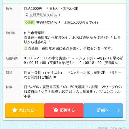
時給1600円 ＊日払い・週払いOK
給与
交通費別途支給あり
交通時支給あり（上限15,000円まで/月）
交通費
仙台市青葉区
勤務地
青葉通一番町駅から徒歩5分
/
あおば通駅から徒歩7分
/
仙台
駅から徒歩8分
/
…
青葉通一番町駅周辺に拠点を置く、事務センターです。
9：00～21：00の中で実働7ｈ～ ＜シフト例＞ ●終わりも早め派
勤務時間
9：00-17：00（実働7ｈ/休憩1ｈ） 9：00-18：00（実働8ｈ/休
憩1ｈ） 10：00-19：00（実働8ｈ/休憩1ｈ） ●朝ゆっくり派
11：00-20：00（実働8ｈ/休憩1ｈ） 12：00-20：00（実働7ｈ/
即日～長期（3ヶ月以上） ＊1ヶ月～お試し短期OK ＊9月～
期間
休憩1ｈ） 12：00-21：00（実働8ｈ/休憩1ｈ） 13：00-22：
など開始日ご相談OK
00（実働8ｈ/休憩1ｈ） ＊時間帯固定OK
日払いOK
/
履歴書不要
/
40～50代活躍中
/
副業・WワークOK
/
特徴
服装自由
/
シフト勤務
/
10名以上の大量募集
/
パソコンスキル
不要
気になる！
応募する
詳細へ
掲載日：2026.08.07