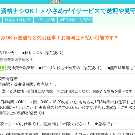
資格ナシOK！＞小さめデイサービスで送迎や見
K
社会人未経験OK
ブランクOK
WEB登録・面接OK
休みOK≫送迎などのお仕事！お給与は日払い可能です＊
給1100円～ ■日払いOK（規定あり）
交通費別途支給あり
交通費全額支給 ■ガソリン代も全額支給（規定あり） ■無料駐車場も
通費
森県青森市
青森駅
/
浅虫温泉駅
/
奥内駅
/
…
＜選べる勤務地＞介護施設や病院 ※ご自宅の近くなど、お好きな場所を選べます
1日4時間～OK！ （例）9:00～18:00のあいだ もちろん1日8時間のお仕事
をお聞かせください！ ★家庭の都合でお休みが必要な場合も遠慮なくご相談く
5時間以上の勤務が必要です
期2ヵ月～のお仕事です。開始日はご相談ください！ ★急募です！
払いOK
/
履歴書不要
/
40～50代活躍中
/
副業・WワークOK
/
服装自由
/
シフト勤務
/