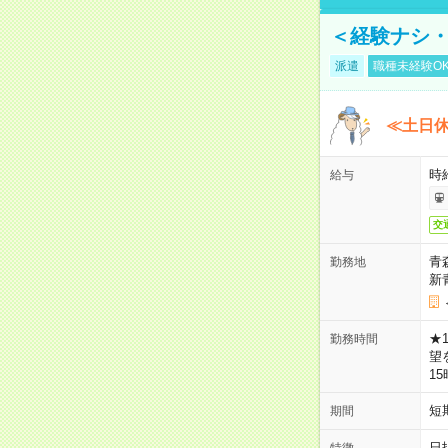
＜経験ナシ・
派遣
職種未経験O
≪土日
時
給与
交
青
勤務地
新
★
勤務時間
望
1
短
期間
日
特徴