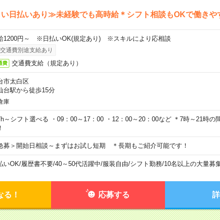
しい日払いあり≫未経験でも高時給＊シフト相談もOKで働きや
給1200円～ ※日払いOK(規定あり) ※スキルにより応相談
交通費別途支給あり
交通費支給（規定あり）
通費
台市太白区
仙台駅から徒歩15分
倉庫
7h～シフト選べる ・09：00～17：00 ・12：00～20：00など ＊7時～21
！
急募＞開始日相談～まずはお試し短期 ＊長期もご紹介可能です！
払いOK
/
履歴書不要
/
40～50代活躍中
/
服装自由
/
シフト勤務
/
10名以上の大量募
なる！
応募する
詳