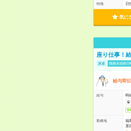
日
特徴
気に
座り仕事！給
派遣
職種未経験O
給与即
時給
給与
交
福
勤務地
里