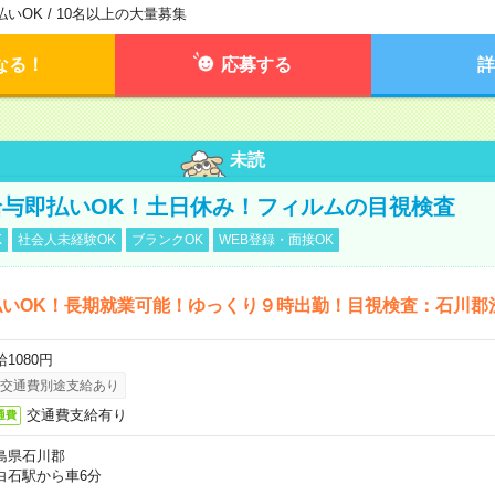
払いOK / 10名以上の大量募集
なる！
応募する
詳
未読
与即払いOK！土日休み！フィルムの目視検査
K
社会人未経験OK
ブランクOK
WEB登録・面接OK
払いOK！長期就業可能！ゆっくり９時出勤！目視検査：石川郡
1080円
交通費別途支給あり
交通費支給有り
通費
島県石川郡
白石駅から車6分