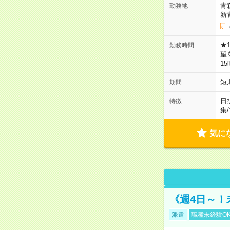
青
勤務地
新
★
勤務時間
望
1
短
期間
日
特徴
集
/
気に
《週4日～！
派遣
職種未経験O