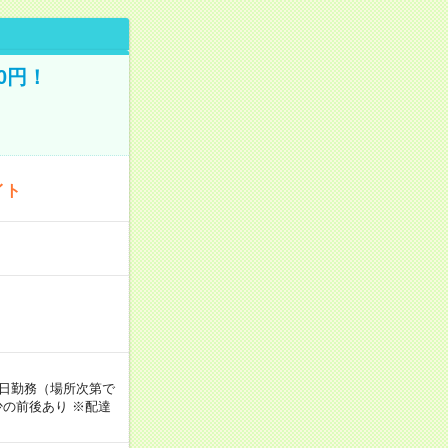
0円！
イト
週5日勤務（場所次第で
の前後あり ※配達