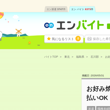
エン派遣
3747
件
エン バイト
6373
件
0
気になるリスト
保存した希
バイトTOP
東北
福島県
石川郡
お好
掲載日 :
2026
/
05
/
31
お好み
払いOK
派遣
職種未経