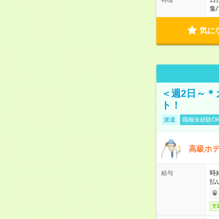
集
/
気に
＜週2日～＊
ト！
派遣
職種未経験O
高級ホ
時
給与
払
交