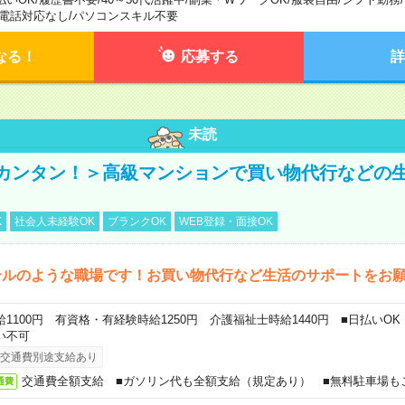
電話対応なし
/
パソコンスキル不要
なる！
応募する
詳
未読
カンタン！＞高級マンションで買い物代行などの
K
社会人未経験OK
ブランクOK
WEB登録・面接OK
テルのような職場です！お買い物代行など生活のサポートをお
給1100円 有資格・有経験時給1250円 介護福祉士時給1440円 ■日払いO
い不可
交通費別途支給あり
交通費全額支給 ■ガソリン代も全額支給（規定あり） ■無料駐車場も
通費