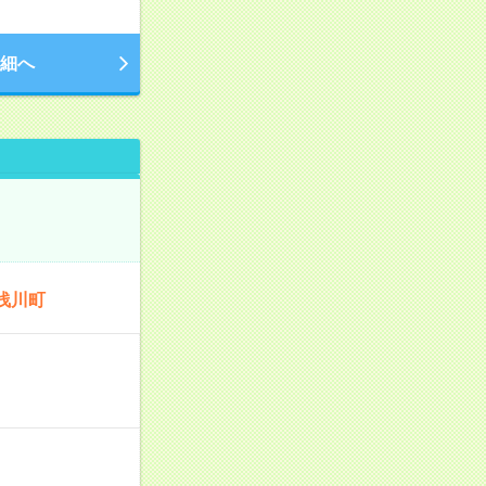
細へ
浅川町