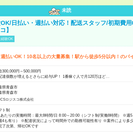
未読
OK/日払い・週払い対応！配送スタッフ/初期費用
スコ】
経験OK
週払いOK！10名以上の大量募集！駅から徒歩5分以内！のバ
300,000円～500,000円
配達個数が増えるとさらに給与UP！ 1番稼ぐ人で月120万ほど…
森県青森市
森県青森市
JCSロジスコ株式会社
フト制
日あたりの実働時間：最大8時間/日 8:00～20:00（シフト制/実働8時間） ※
週4も有り） ※配達状況によって時間外での勤務可能性有り ※案件により多少
完了次第、帰社OKです