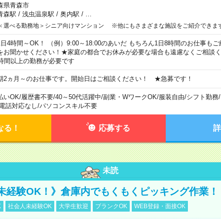
森県青森市
青森駅
/
浅虫温泉駅
/
奥内駅
/
…
＜選べる勤務地＞シニア向けマンション ※他にもさまざまな施設をご紹介できま
1日4時間～OK！ （例）9:00～18:00のあいだ もちろん1日8時間のお仕事
をお聞かせください！★家庭の都合でお休みが必要な場合も遠慮なくご相談く
5時間以上の勤務が必要です
期2ヵ月～のお仕事です。開始日はご相談ください！ ★急募です！
払いOK
/
履歴書不要
/
40～50代活躍中
/
副業・WワークOK
/
服装自由
/
シフト勤務
/
電話対応なし
/
パソコンスキル不要
なる！
応募する
詳
未読
未経験OK！》倉庫内でもくもくピッキング作業！
K
社会人未経験OK
大学生歓迎
ブランクOK
WEB登録・面接OK