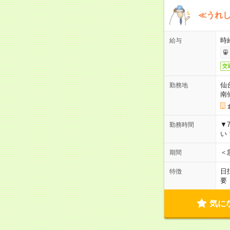
≪うれ
時
給与
交
仙
勤務地
南
▼
勤務時間
い
＜
期間
日
特徴
要
気に