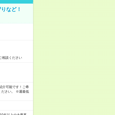
守りなど！
ご相談ください
！
もご紹介可能です！ご希
ださい。 ※週最低
10名以上の大量募