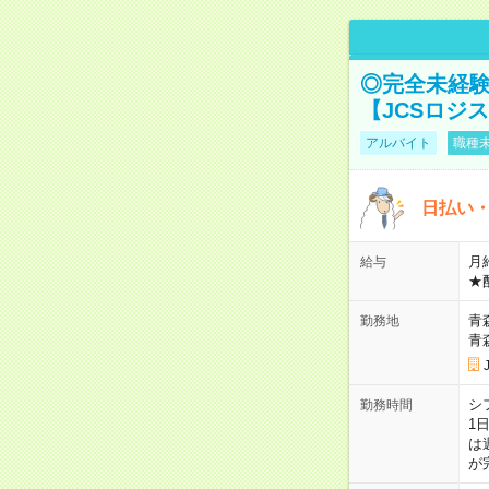
◎完全未経験
【JCSロジ
アルバイト
職種未
日払い・
月給
給与
★
青
勤務地
青
シ
勤務時間
1
は
が