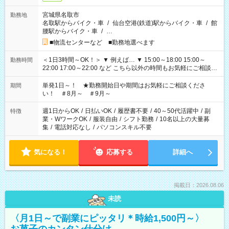
宮城県名取市
勤務地
名取駅からバイク・車
/
仙台空港(鉄道)駅からバイク・車
/
館
腰駅からバイク・車
/
…
■物流センターなど ■勤務地選べます
＜1日3時間～OK！＞ ▼ 例えば… ▼ 15:00～18:00 15:00～
勤務時間
22:00 17:00～22:00 など こちら以外の時間もお気軽にご相談く
ださい！
単発1日～！ ★勤務開始日や期間はお気軽にご相談くださ
期間
い！ ＃8月～ ＃9月～
週1日からOK
/
日払いOK
/
履歴書不要
/
40～50代活躍中
/
副
特徴
業・WワークOK
/
服装自由
/
シフト勤務
/
10名以上の大量募
集
/
電話対応なし
/
パソコンスキル不要
気になる！
応募する
詳細へ
掲載日：2026.08.06
未読
〈月1日～で副業にピッタリ＊時給1,500円～〉