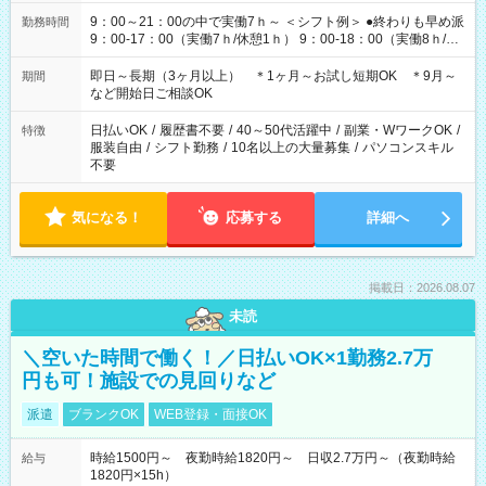
9：00～21：00の中で実働7ｈ～ ＜シフト例＞ ●終わりも早め派
勤務時間
9：00-17：00（実働7ｈ/休憩1ｈ） 9：00-18：00（実働8ｈ/休
憩1ｈ） 10：00-19：00（実働8ｈ/休憩1ｈ） ●朝ゆっくり派
11：00-20：00（実働8ｈ/休憩1ｈ） 12：00-20：00（実働7ｈ/
即日～長期（3ヶ月以上） ＊1ヶ月～お試し短期OK ＊9月～
期間
休憩1ｈ） 12：00-21：00（実働8ｈ/休憩1ｈ） 13：00-22：
など開始日ご相談OK
00（実働8ｈ/休憩1ｈ） ＊時間帯固定OK
日払いOK
/
履歴書不要
/
40～50代活躍中
/
副業・WワークOK
/
特徴
服装自由
/
シフト勤務
/
10名以上の大量募集
/
パソコンスキル
不要
気になる！
応募する
詳細へ
掲載日：2026.08.07
未読
＼空いた時間で働く！／日払いOK×1勤務2.7万
円も可！施設での見回りなど
派遣
ブランクOK
WEB登録・面接OK
時給1500円～ 夜勤時給1820円～ 日収2.7万円～（夜勤時給
給与
1820円×15h）