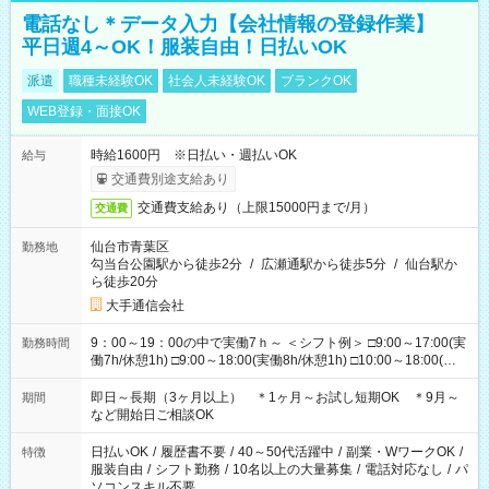
電話なし＊データ入力【会社情報の登録作業】
平日週4～OK！服装自由！日払いOK
派遣
職種未経験OK
社会人未経験OK
ブランクOK
WEB登録・面接OK
時給1600円 ※日払い・週払いOK
給与
交通費別途支給あり
交通費支給あり（上限15000円まで/月）
交通費
仙台市青葉区
勤務地
勾当台公園駅から徒歩2分
/
広瀬通駅から徒歩5分
/
仙台駅か
ら徒歩20分
大手通信会社
9：00～19：00の中で実働7ｈ～ ＜シフト例＞ □9:00～17:00(実
勤務時間
働7h/休憩1h) □9:00～18:00(実働8h/休憩1h) □10:00～18:00(実
働7h/休憩1h) □10:00～19:00(実働8h/休憩1h) ＊時間固定ＯＫ
即日～長期（3ヶ月以上） ＊1ヶ月～お試し短期OK ＊9月～
期間
など開始日ご相談OK
日払いOK
/
履歴書不要
/
40～50代活躍中
/
副業・WワークOK
/
特徴
服装自由
/
シフト勤務
/
10名以上の大量募集
/
電話対応なし
/
パ
ソコンスキル不要