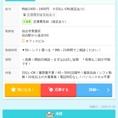
時給1400～1600円 ※日払いOK(規定あり)
給与
交通費別途支給あり
交通費支給（規定あり）
交通費
仙台市青葉区
勤務地
仙台駅から徒歩3分
オフィスビル
▼5h～シフト選べる ＊9時～21時間でご相談ください！
勤務時間
＜急募＞開始日相談～まずはお試し短期 ＊長期もご紹介可能
期間
です！
日払いOK
/
履歴書不要
/
40～50代活躍中
/
服装自由
/
シフト勤
特徴
務
/
10名以上の大量募集
/
電話対応なし
/
パソコンスキル不要
気になる！
応募する
詳細へ
掲載日：2026.07.29
未読