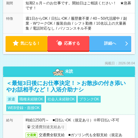
い」など ご希望にあったお仕事をご案内いたします。 ※未経験
短期2ヵ月～のお仕事です。開始日はご相談ください！ ★急募
期間
の方の場合は1～2ヶ月間は日中での仕事を経験いただき、 お
です！
仕事に慣れてからの夜勤になります。 ★家庭の都合でお休みが
必要な場合も遠慮なくご相談ください。
週1日からOK
/
日払いOK
/
履歴書不要
/
40～50代活躍中
/
副
特徴
業・WワークOK
/
服装自由
/
シフト勤務
/
10名以上の大量募
集
/
電話対応なし
/
パソコンスキル不要
気になる！
応募する
詳細へ
掲載日：2026.08.04
未読
＜最短3日後にお仕事決定！＞お散歩の付き添い
やお話相手など！入浴介助ナシ
派遣
職種未経験OK
社会人未経験OK
ブランクOK
WEB登録・面接OK
時給1250円～ ■日払いOK（規定あり）※即日払い不可
給与
交通費別途支給あり
交通費全額支給 ■ガソリン代も全額支給（規定あ
交通費