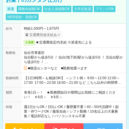
お菓子のカンタン仕分け
派遣
職種未経験OK
社会人未経験OK
大学生歓迎
ブランクOK
WEB登録・面接OK
時給1,500円～1,875円
給与
交通費別途支給あり
■ 交通費規定内支給 ※派遣先による
交通費
仙台市青葉区
勤務地
仙台駅から徒歩5分
/
仙台(地下鉄)駅から徒歩5分
/
北仙台駅か
ら徒歩5分
/
…
■物流センターなど ■勤務地選べます
【1日3時間～も相談OK!】 ＜シフト例＞ 9:00～12:00 12:00～
勤務時間
17:00 17:00～22:00 18:00～21:00 など こちら以外の時間帯も
お気軽にご相談ください！
単発1日～！ ★勤務開始日や期間はお気軽にご相談くださ
期間
い！ ＃8月～ ＃9月～
週1日からOK
/
日払いOK
/
履歴書不要
/
40～50代活躍中
/
副
特徴
業・WワークOK
/
服装自由
/
シフト勤務
/
10名以上の大量募
集
/
電話対応なし
/
パソコンスキル不要