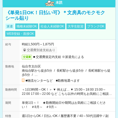
未読
《単発1日OK！日払い可》＊文房具のモクモク
シール貼り
派遣
職種未経験OK
社会人未経験OK
大学生歓迎
ブランクOK
WEB登録・面接OK
時給1,500円～1,875円
給与
交通費別途支給あり
■ 交通費規定内支給 ※派遣先による
交通費
仙台市太白区
勤務地
南仙台駅から徒歩5分
/
長町駅から徒歩5分
/
長町南駅から徒
歩5分
/
…
■物流センターなど ■勤務地選べます
＜1日3時間～OK！＞ ▼ 例えば… ▼ 15:00～18:00 15:00～
勤務時間
22:00 17:00～22:00 など こちら以外の時間もお気軽にご相談く
ださい！
単発1日～！ ★勤務開始日や期間はお気軽にご相談くださ
期間
い！ ＃8月～ ＃9月～
週1日からOK
/
日払いOK
/
履歴書不要
/
40～50代活躍中
/
副
特徴