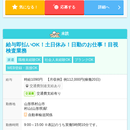
気になる！
応募する
詳細へ
未読
給与即払いOK！土日休み！日勤のお仕事！目視
検査業務
派遣
職種未経験OK
社会人未経験OK
ブランクOK
WEB登録・面接OK
時給1090円 【月収例】例112,000円(稼働20日)
給与
交通費別途支給あり
交通費支給有り
交通費
山形県村山市
勤務地
村山(山形県)駅
自動車輸送関係
9:00～15:00 ※表記のうち実働5時間10分です。
勤務時間