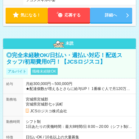
ソコンスキル不要
気になる！
応募する
詳細へ
未読
◎完全未経験OK/日払い・週払い対応！配送ス
タッフ/初期費用0円！【JCSロジスコ】
アルバイト
職種未経験OK
月給300,000円～500,000円
給与
★配達個数が増えるとさらに給与UP！ 1番稼ぐ人で月120万ほ
ど！ ・主要都市エリア 月収55万円／週5日稼働 月収65万~112
万円／週6日稼働 ・地方郊外エリア 月収40万円／週5日稼働 月
宮城県宮城郡
勤務地
収40万円~50万円／週6日稼働 ＜モデルイメージ＞ ■月収50万
宮城県宮城郡七ヶ浜町
円 (27歳男性/江東区在住)※元建築関係 1日150個配達×25日勤務
JCSロジスコ株式会社
(日休み) ■月収80万円(43歳男性/墨田区在住)※元営業 1日200個
配達×25日勤務(月休み) 【試用期間】試用期間なし
シフト制
勤務時間
1日あたりの実働時間：最大8時間/日 8:00～20:00（シフト制/実
働8時間） ※週5日勤務（場所次第では週4も有り） ※配達状況
によって時間外での勤務可能性有り ※案件により多少の前後あ
日払いOK / 10名以上の大量募集
特徴