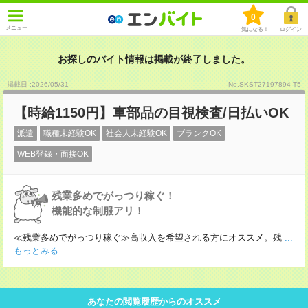
0
メニュー
気になる！
ログイン
お探しのバイト情報は掲載が終了しました。
掲載日 :2026
/
05
/
31
No.SKST27197894-T5
【時給1150円】車部品の目視検査/日払いOK
派遣
職種未経験OK
社会人未経験OK
ブランクOK
WEB登録・面接OK
残業多めでがっつり稼ぐ！
機能的な制服アリ！
≪残業多めでがっつり稼ぐ≫高収入を希望される方にオススメ。残
...
もっとみる
あなたの閲覧履歴からのオススメ