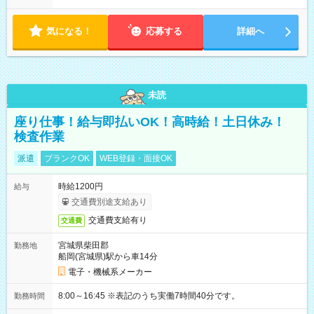
り ※配達が完了次第、帰社OKです
気になる！
応募する
詳細へ
未読
座り仕事！給与即払いOK！高時給！土日休み！
検査作業
派遣
ブランクOK
WEB登録・面接OK
時給1200円
給与
交通費別途支給あり
交通費支給有り
交通費
宮城県柴田郡
勤務地
船岡(宮城県)駅から車14分
電子・機械系メーカー
8:00～16:45 ※表記のうち実働7時間40分です。
勤務時間