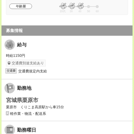
年齢層
20代
30
40
50
60
募集情報
給与
時給1150円
交通費別途支給あり
交通費規定内支給
交通費
勤務地
宮城県栗原市
栗原市 くりこま高原駅から車15分
軽作業・物流・配送系
勤務曜日