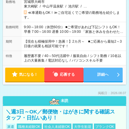
宮城県大崎市
勤務地
東大崎駅
/
中山平温泉駅
/
池月駅
/
…
≪車通勤もOK！≫ご自宅近くでご希望の勤務地を紹介しま
す。
9:00～18:00（休憩60分） ■ご希望があれば下記シフトもOK！
勤務時間
早番 7:00～16:00 遅番 10:00～19:00 「家族と休みを合わせた
い」 「余裕を持って夕飯の準備がしたい」 「できれば残業はし
たくない」 など、ご希望を教えてくださいね。 ※Wワーク希望
【現在も積極採用中！急募！】2カ月～ ■ご応募から最短2～3
期間
の方へ 今ご覧のお仕事で希望する勤務時間と、もう1つのお仕事
日後の就業も相談可能です！
の勤務時間。 合計で週40時間を超える場合は応募できません。
履歴書不要
/
40～50代活躍中
/
服装自由
/
シフト勤務
/
10名以
特徴
上の大量募集
/
電話対応なし
/
パソコンスキル不要
気になる！
応募する
詳細へ
掲載日：2026.08.07
未読
＼週3日～OK／郵便物・はがきに関する確認ス
タッフ・日払いあり！
派遣
職種未経験OK
社会人未経験OK
大学生歓迎
ブランクOK