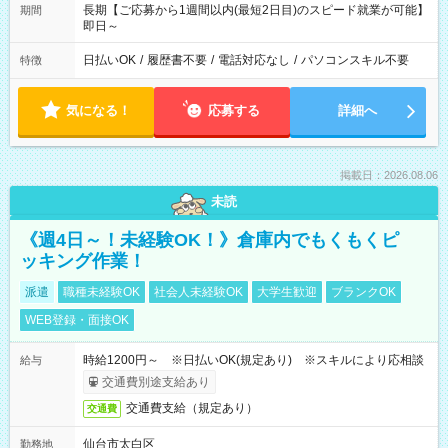
長期【ご応募から1週間以内(最短2日目)のスピード就業が可能】
期間
即日～
日払いOK
/
履歴書不要
/
電話対応なし
/
パソコンスキル不要
特徴
気になる！
応募する
詳細へ
掲載日：2026.08.06
未読
《週4日～！未経験OK！》倉庫内でもくもくピ
ッキング作業！
派遣
職種未経験OK
社会人未経験OK
大学生歓迎
ブランクOK
WEB登録・面接OK
時給1200円～ ※日払いOK(規定あり) ※スキルにより応相談
給与
交通費別途支給あり
交通費支給（規定あり）
交通費
仙台市太白区
勤務地