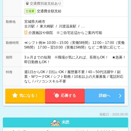
交通費別途支給あり
交通費全額支給
交通費
宮城県大崎市
勤務地
古川駅
/
東大崎駅
/
川渡温泉駅
/
…
介護施設や病院 ※ご自宅近辺からご案内可能
≪シフト例≫ 10:00～15:00（実働5時間） 12:00～17:00（実働
勤務時間
5時間） 17:00～翌10:00（実働15時間）など ご希望に応じて、
働く時間は調整できます！ お気軽に担当へ相談ください！
3ヵ月までの短期 ※職場が気に入れば、長期もOK！ ★急募！
期間
即日勤務もOK！
週1日からOK
/
日払いOK
/
履歴書不要
/
40～50代活躍中
/
副
特徴
業・WワークOK
/
シフト勤務
/
10名以上の大量募集
/
電話対応
なし
/
パソコンスキル不要
気になる！
応募する
詳細へ
掲載日：2026.08.05
未読