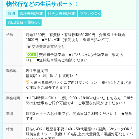
物代行などの生活サポート！
派遣
職種未経験OK
社会人未経験OK
ブランクOK
WEB登録・面接OK
時給1250円 有資格・有経験時給1350円 介護福祉士時給
給与
1500円 ■日払いOK（規定あり）※即日払い不可
交通費別途支給あり
交通費全額支給 ■ガソリン代も全額支給（規定あ
交通費
り） ■無料駐車場もご相談ください
岩手県盛岡市
勤務地
盛岡駅
/
厨川駅
/
仙北町駅
/
…
＜選べる勤務地＞シニア向けマンション ※他にもさまざま
な施設をご紹介できます！
★1日4時間～OK！ （例）9:00～18:00のあいだ もちろん1日8時
勤務時間
間のお仕事もご紹介可能です！ご希望をお聞かせください！★
家庭の都合でお休みが必要な場合も遠慮なくご相談ください。
※週最低15時間以上の勤務が必要です
短期2ヵ月～のお仕事です。開始日はご相談ください！ ★急募
期間
です！
日払いOK
/
履歴書不要
/
40～50代活躍中
/
副業・WワークOK
/
特徴
服装自由
/
シフト勤務
/
10名以上の大量募集
/
電話対応なし
/
パ