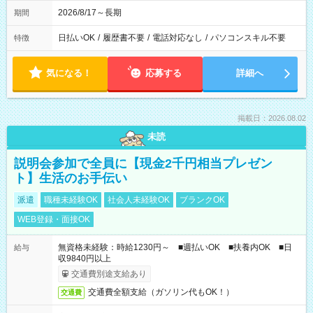
2026/8/17～長期
期間
日払いOK
/
履歴書不要
/
電話対応なし
/
パソコンスキル不要
特徴
気になる！
応募する
詳細へ
掲載日：2026.08.02
未読
説明会参加で全員に【現金2千円相当プレゼン
ト】生活のお手伝い
派遣
職種未経験OK
社会人未経験OK
ブランクOK
WEB登録・面接OK
無資格未経験：時給1230円～ ■週払いOK ■扶養内OK ■日
給与
収9840円以上
交通費別途支給あり
交通費全額支給（ガソリン代もOK！）
交通費