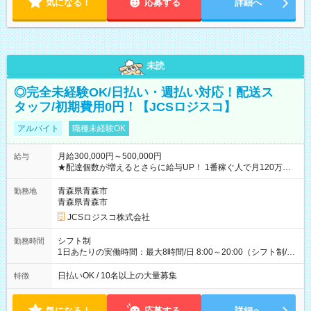
気になる！
応募する
詳細へ
未読
◎完全未経験OK/日払い・週払い対応！配送ス
タッフ/初期費用0円！【JCSロジスコ】
アルバイト
職種未経験OK
月給300,000円～500,000円
給与
★配達個数が増えるとさらに給与UP！ 1番稼ぐ人で月120万ほ
ど！ ・主要都市エリア 月収55万円／週5日稼働 月収65万~112
万円／週6日稼働 ・地方郊外エリア 月収40万円／週5日稼働 月
青森県青森市
勤務地
収40万円~50万円／週6日稼働 ＜モデルイメージ＞ ■月収50万
青森県青森市
円 (27歳男性/江東区在住)※元建築関係 1日150個配達×25日勤務
JCSロジスコ株式会社
(日休み) ■月収80万円(43歳男性/墨田区在住)※元営業 1日200個
配達×25日勤務(月休み) 【試用期間】試用期間なし
シフト制
勤務時間
1日あたりの実働時間：最大8時間/日 8:00～20:00（シフト制/実
働8時間） ※週5日勤務（場所次第では週4も有り） ※配達状況
によって時間外での勤務可能性有り ※案件により多少の前後あ
日払いOK / 10名以上の大量募集
特徴
り ※配達が完了次第、帰社OKです
気になる！
応募する
詳細へ