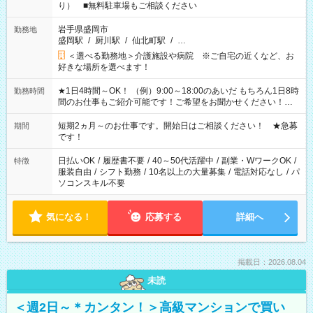
り） ■無料駐車場もご相談ください
岩手県盛岡市
勤務地
盛岡駅
/
厨川駅
/
仙北町駅
/
…
＜選べる勤務地＞介護施設や病院 ※ご自宅の近くなど、お
好きな場所を選べます！
★1日4時間～OK！ （例）9:00～18:00のあいだ もちろん1日8時
勤務時間
間のお仕事もご紹介可能です！ご希望をお聞かせください！★
家庭の都合でお休みが必要な場合も遠慮なくご相談ください。
※週最低15時間以上の勤務が必要です
短期2ヵ月～のお仕事です。開始日はご相談ください！ ★急募
期間
です！
日払いOK
/
履歴書不要
/
40～50代活躍中
/
副業・WワークOK
/
特徴
服装自由
/
シフト勤務
/
10名以上の大量募集
/
電話対応なし
/
パ
ソコンスキル不要
気になる！
応募する
詳細へ
掲載日：2026.08.04
未読
＜週2日～＊カンタン！＞高級マンションで買い