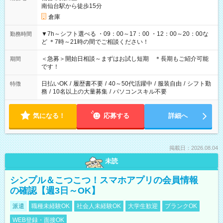
南仙台駅から徒歩15分
倉庫
▼7h～シフト選べる ・09：00～17：00 ・12：00～20：00な
勤務時間
ど ＊7時～21時の間でご相談ください！
＜急募＞開始日相談～まずはお試し短期 ＊長期もご紹介可能
期間
です！
日払いOK
/
履歴書不要
/
40～50代活躍中
/
服装自由
/
シフト勤
特徴
務
/
10名以上の大量募集
/
パソコンスキル不要
気になる！
応募する
詳細へ
掲載日：2026.08.04
未読
シンプル＆こつこつ！スマホアプリの会員情報
の確認【週3日～OK】
派遣
職種未経験OK
社会人未経験OK
大学生歓迎
ブランクOK
WEB登録・面接OK