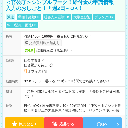
＜官公庁＞シンプルワーク！給付金の申請情報
入力のおしごと！＊週3日～OK！
派遣
職種未経験OK
社会人未経験OK
大学生歓迎
ブランクOK
WEB登録・面接OK
時給1400～1600円 ※日払いOK(規定あり)
給与
交通費別途支給あり
交通費支給（規定あり）
交通費
仙台市青葉区
勤務地
仙台駅から徒歩3分
オフィスビル
▼5h～シフト選べる ＊9時～21時間でご相談ください！
勤務時間
＜急募＞開始日相談～まずはお試し短期 ＊長期もご紹介可能
期間
です！
日払いOK
/
履歴書不要
/
40～50代活躍中
/
服装自由
/
シフト勤
特徴
務
/
10名以上の大量募集
/
電話対応なし
/
パソコンスキル不要
気になる！
応募する
詳細へ