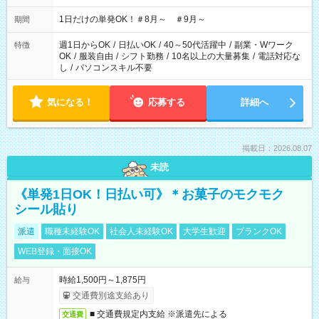
▼18:00～21:00
1日だけの単発OK！＃8月～ ＃9月～
期間
週1日からOK
/
日払いOK
/
40～50代活躍中
/
副業・Wワーク
特徴
OK
/
服装自由
/
シフト勤務
/
10名以上の大量募集
/
電話対応な
し
/
パソコンスキル不要
気になる！
応募する
詳細へ
掲載日：2026.08.07
未読
《単発1日OK！日払い可》＊お菓子のモクモク
シール貼り
派遣
職種未経験OK
社会人未経験OK
大学生歓迎
ブランクOK
WEB登録・面接OK
時給1,500円～1,875円
給与
交通費別途支給あり
■ 交通費規定内支給 ※派遣先による
交通費