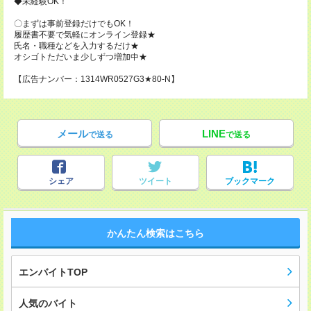
◆未経験OK！
〇まずは事前登録だけでもOK！
履歴書不要で気軽にオンライン登録★
氏名・職種などを入力するだけ★
オシゴトただいま少しずつ増加中★
【広告ナンバー：1314WR0527G3★80-N】
メール
LINE
で送る
で送る
シェア
ツイート
ブックマーク
かんたん検索はこちら
エンバイトTOP
人気のバイト