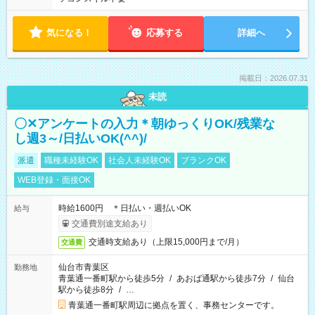
気になる！
応募する
詳細へ
掲載日：2026.07.31
未読
〇✕アンケートの入力＊朝ゆっくりOK/残業な
し週3～/日払いOK(^^)/
派遣
職種未経験OK
社会人未経験OK
ブランクOK
WEB登録・面接OK
時給1600円 ＊日払い・週払いOK
給与
交通費別途支給あり
交通時支給あり（上限15,000円まで/月）
交通費
仙台市青葉区
勤務地
青葉通一番町駅から徒歩5分
/
あおば通駅から徒歩7分
/
仙台
駅から徒歩8分
/
…
青葉通一番町駅周辺に拠点を置く、事務センターです。