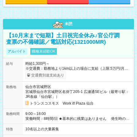
未読
【10月末まで短期】土日祝完全休み♪官公庁調
査票の不備確認／電話対応(1321000MR)
アルバイト
職種未経験OK
時給1,300円～
給与
※交通費：勤務地より1km以上の場合に支給（上限:5万円/月・
2,500円/日） ※残業代：残業発生時は1分単位で支給 ※研修中の
交通費別途支給あり
給与変動なし ＜ 収入例 ＞ ■週5日勤務の場合… 月収22万8,800
円以上可能 ※交通費別途支給 （時給1,300円×8時間×22日） ■週
仙台市宮城野区
勤務地
4日勤務の場合… 月収16万6,400円以上可能 ※交通費別途支給
宮城県仙台市宮城野区名掛丁205-1 広瀬通SEビル（最寄り駅：
（時給1,300円×8時間×16日） 【試用期間】試用期間なし
JR各線「仙台駅」）
トランスコスモス Work it! Plaza 仙台
9:00～18:00
勤務時間
実働時間：8時間/日 ★基本的に残業はありません 発生時の残
業代は1分単位で支給いたします
10名以上の大量募集
特徴