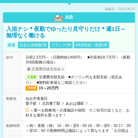
掲載日：2026.08.07
未読
入浴ナシ＊夜勤でゆったり見守りだけ＊週1日～
無理なく働ける
派遣
社会人未経験OK
ブランクOK
WEB登録・面接OK
日収2.3万円～（日勤時給1400円） ■月収例18.7万円～（夜勤
給与
月8回勤務の場合）
交通費別途支給あり
交通費全額支給 ■ガソリン代も全額支給（規定あ
交通費
り） ■無料駐車場もご相談ください
15～20万円
月収例
仙台市青葉区
勤務地
愛子駅
/
北四番丁駅
/
あおば通駅
/
…
＜選べる勤務地＞介護施設や病院 ※ご自宅の近くなど、お
好きな場所を選べます！
＜例＞ 夜勤（例） 16：00～翌9：00 16：30～翌9：30 17：00
勤務時間
～翌10：00 ※勤務時間は施設によって異なります 「土日祝は休
みたい」 「しっかり稼ぎたい」 「もう少し遅い時間から始めた