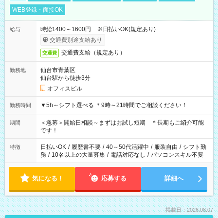
WEB登録・面接OK
時給1400～1600円 ※日払いOK(規定あり)
給与
交通費別途支給あり
交通費支給（規定あり）
交通費
仙台市青葉区
勤務地
仙台駅から徒歩3分
オフィスビル
▼5h～シフト選べる ＊9時～21時間でご相談ください！
勤務時間
＜急募＞開始日相談～まずはお試し短期 ＊長期もご紹介可能
期間
です！
日払いOK
/
履歴書不要
/
40～50代活躍中
/
服装自由
/
シフト勤
特徴
務
/
10名以上の大量募集
/
電話対応なし
/
パソコンスキル不要
気になる！
応募する
詳細へ
掲載日：2026.08.07