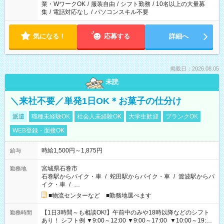
業・WワークOK
/
服装自由
/
シフト勤務
/
10名以上の大量募
集
/
電話対応なし
/
パソコンスキル不要
気になる！
応募する
詳細へ
掲載日：2026.08.05
未読
＼来社不要／単発1日OK＊お菓子の仕分け
派遣
職種未経験OK
社会人未経験OK
大学生歓迎
ブランクOK
WEB登録・面接OK
時給1,500円～1,875円
給与
宮城県石巻市
勤務地
石巻駅からバイク・車
/
蛇田駅からバイク・車
/
渡波駅からバ
イク・車
/
…
■物流センターなど ■勤務地選べます
【1日3時間～も相談OK!】午前中のみや18時以降などのシフト
勤務時間
あり！ シフト例 ▼9:00～12:00 ▼9:00～17:00 ▼10:00～19:00