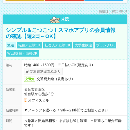
掲載日：2026.08.04
未読
シンプル＆こつこつ！スマホアプリの会員情報
の確認【週3日～OK】
派遣
職種未経験OK
社会人未経験OK
大学生歓迎
ブランクOK
WEB登録・面接OK
時給1400～1600円 ※日払いOK(規定あり)
給与
交通費別途支給あり
交通費支給（規定あり）
交通費
仙台市青葉区
勤務地
仙台駅から徒歩3分
オフィスビル
▼5h～シフト選べる ＊9時～21時間でご相談ください！
勤務時間
＜急募＞開始日相談～まずはお試し短期 ＊長期もご紹介可能
期間
です！