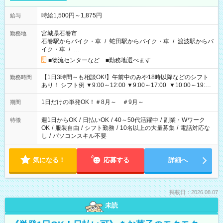
時給1,500円～1,875円
給与
宮城県石巻市
勤務地
石巻駅からバイク・車
/
蛇田駅からバイク・車
/
渡波駅からバ
イク・車
/
…
■物流センターなど ■勤務地選べます
【1日3時間～も相談OK!】午前中のみや18時以降などのシフト
勤務時間
あり！ シフト例 ▼9:00～12:00 ▼9:00～17:00 ▼10:00～19:00
▼18:00～21:00
1日だけの単発OK！＃8月～ ＃9月～
期間
週1日からOK
/
日払いOK
/
40～50代活躍中
/
副業・Wワーク
特徴
OK
/
服装自由
/
シフト勤務
/
10名以上の大量募集
/
電話対応な
し
/
パソコンスキル不要
気になる！
応募する
詳細へ
掲載日：2026.08.07
未読