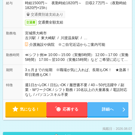
時給1500円～ 夜勤時給1820円～ 日収2.7万円～（夜勤時給
給与
1820円×15h）
交通費別途支給あり
交通費全額支給
交通費
宮城県大崎市
勤務地
古川駅
/
東大崎駅
/
川渡温泉駅
/
…
介護施設や病院 ※ご自宅近辺からご案内可能
≪シフト例≫ 10:00～15:00（実働5時間） 12:00～17:00（実働
勤務時間
5時間） 17:00～翌10:00（実働15時間）など ご希望に応じて、
働く時間は調整できます！ お気軽に担当へ相談ください！
3ヵ月までの短期 ※職場が気に入れば、長期もOK！ ★急募！
期間
即日勤務もOK！
週1日からOK
/
日払いOK
/
履歴書不要
/
40～50代活躍中
/
副
特徴
業・WワークOK
/
シフト勤務
/
10名以上の大量募集
/
電話対応
なし
/
パソコンスキル不要
気になる！
応募する
詳細へ
掲載日：2026.08.07