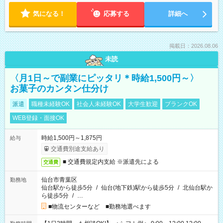
気になる！
応募する
詳細へ
掲載日：2026.08.06
未読
〈月1日～で副業にピッタリ＊時給1,500円～〉
お菓子のカンタン仕分け
派遣
職種未経験OK
社会人未経験OK
大学生歓迎
ブランクOK
WEB登録・面接OK
時給1,500円～1,875円
給与
交通費別途支給あり
■ 交通費規定内支給 ※派遣先による
交通費
仙台市青葉区
勤務地
仙台駅から徒歩5分
/
仙台(地下鉄)駅から徒歩5分
/
北仙台駅か
ら徒歩5分
/
…
■物流センターなど ■勤務地選べます