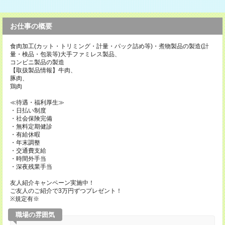
お仕事の概要
食肉加工(カット・トリミング・計量・パック詰め等)・煮物製品の製造(計
量・検品・包装等)大手ファミレス製品、
コンビニ製品の製造
【取扱製品情報】牛肉、
豚肉、
鶏肉
≪待遇・福利厚生≫
・日払い制度
・社会保険完備
・無料定期健診
・有給休暇
・年末調整
・交通費支給
・時間外手当
・深夜残業手当
友人紹介キャンペーン実施中！
ご友人のご紹介で3万円ずつプレゼント！
※規定有※
職場の雰囲気