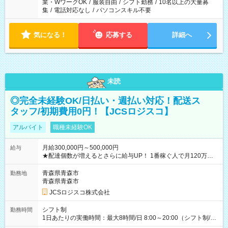
業・WワークOK
/
服装自由
/
シフト勤務
/
10名以上の大量募
集
/
電話対応なし
/
パソコンスキル不要
気になる！
応募する
詳細へ
未読
◎完全未経験OK/日払い・週払い対応！配送ス
タッフ/初期費用0円！【JCSロジスコ】
アルバイト
職種未経験OK
月給300,000円～500,000円
給与
★配達個数が増えるとさらに給与UP！ 1番稼ぐ人で月120万ほ
ど！ ・主要都市エリア 月収55万円／週5日稼働 月収65万~112
万円／週6日稼働 ・地方郊外エリア 月収40万円／週5日稼働 月
青森県青森市
勤務地
収40万円~50万円／週6日稼働 ＜モデルイメージ＞ ■月収50万
青森県青森市
円 (27歳男性/江東区在住)※元建築関係 1日150個配達×25日勤務
JCSロジスコ株式会社
(日休み) ■月収80万円(43歳男性/墨田区在住)※元営業 1日200個
配達×25日勤務(月休み) 【試用期間】試用期間なし
シフト制
勤務時間
1日あたりの実働時間：最大8時間/日 8:00～20:00（シフト制/実
働8時間） ※週5日勤務（場所次第では週4も有り） ※配達状況