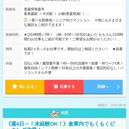
青森県青森市
勤務地
東青森駅
/
中沢駅
/
小柳(青森県)駅
/
…
＜選べる勤務地＞シニア向けマンション ※他にもさまざま
な施設をご紹介できます！
★1日4時間～OK！ （例）9:00～18:00のあいだ もちろん1日8時
勤務時間
間のお仕事もご紹介可能です！ご希望をお聞かせください！★
家庭の都合でお休みが必要な場合も遠慮なくご相談ください。
※週最低15時間以上の勤務が必要です
短期2ヵ月～のお仕事です。開始日はご相談ください！ ★急募
期間
です！
日払いOK
/
履歴書不要
/
40～50代活躍中
/
副業・WワークOK
/
特徴
服装自由
/
シフト勤務
/
10名以上の大量募集
/
電話対応なし
/
パ
ソコンスキル不要
気になる！
応募する
詳細へ
掲載日：2026.08.06
未読
《週4日～！未経験OK！》倉庫内でもくもくピ