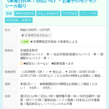
《単発1日OK！日払い可》＊お菓子のモクモク
シール貼り
派遣
職種未経験OK
社会人未経験OK
大学生歓迎
ブランクOK
WEB登録・面接OK
時給1,500円～1,875円
給与
交通費別途支給あり
■ 交通費規定内支給 ※派遣先による
交通費
宮城県名取市
勤務地
名取駅からバイク・車
/
仙台空港(鉄道)駅からバイク・車
/
館
腰駅からバイク・車
/
…
■物流センターなど ■勤務地選べます
＜1日3時間～OK！＞ ▼ 例えば… ▼ 15:00～18:00 15:00～
勤務時間
22:00 17:00～22:00 など こちら以外の時間もお気軽にご相談く
ださい！
単発1日～！ ★勤務開始日や期間はお気軽にご相談くださ
期間
い！ ＃8月～ ＃9月～
週1日からOK
/
日払いOK
/
履歴書不要
/
40～50代活躍中
/
副
特徴
業・WワークOK
/
服装自由
/
シフト勤務
/
10名以上の大量募
集
/
電話対応なし
/
パソコンスキル不要