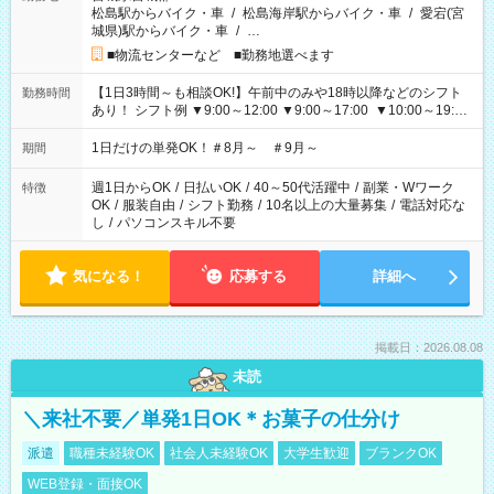
松島駅からバイク・車
/
松島海岸駅からバイク・車
/
愛宕(宮
城県)駅からバイク・車
/
…
■物流センターなど ■勤務地選べます
【1日3時間～も相談OK!】午前中のみや18時以降などのシフト
勤務時間
あり！ シフト例 ▼9:00～12:00 ▼9:00～17:00 ▼10:00～19:00
▼18:00～21:00
1日だけの単発OK！＃8月～ ＃9月～
期間
週1日からOK
/
日払いOK
/
40～50代活躍中
/
副業・Wワーク
特徴
OK
/
服装自由
/
シフト勤務
/
10名以上の大量募集
/
電話対応な
し
/
パソコンスキル不要
気になる！
応募する
詳細へ
掲載日：2026.08.08
未読
＼来社不要／単発1日OK＊お菓子の仕分け
派遣
職種未経験OK
社会人未経験OK
大学生歓迎
ブランクOK
WEB登録・面接OK