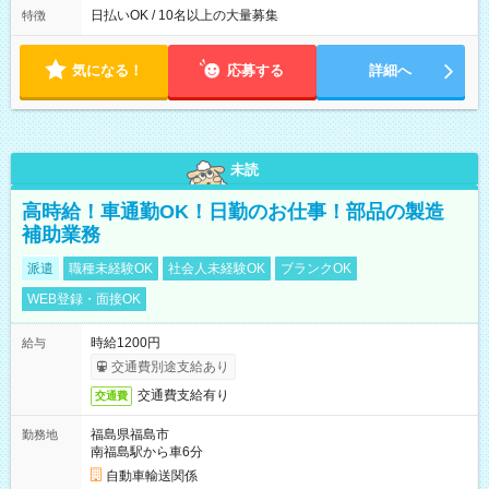
によって時間外での勤務可能性有り ※案件により多少の前後あ
日払いOK / 10名以上の大量募集
特徴
り ※配達が完了次第、帰社OKです
気になる！
応募する
詳細へ
未読
高時給！車通勤OK！日勤のお仕事！部品の製造
補助業務
派遣
職種未経験OK
社会人未経験OK
ブランクOK
WEB登録・面接OK
時給1200円
給与
交通費別途支給あり
交通費支給有り
交通費
福島県福島市
勤務地
南福島駅から車6分
自動車輸送関係