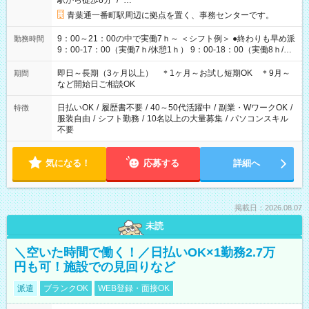
駅から徒歩8分
/
…
青葉通一番町駅周辺に拠点を置く、事務センターです。
9：00～21：00の中で実働7ｈ～ ＜シフト例＞ ●終わりも早め派
勤務時間
9：00-17：00（実働7ｈ/休憩1ｈ） 9：00-18：00（実働8ｈ/休
憩1ｈ） 10：00-19：00（実働8ｈ/休憩1ｈ） ●朝ゆっくり派
11：00-20：00（実働8ｈ/休憩1ｈ） 12：00-20：00（実働7ｈ/
即日～長期（3ヶ月以上） ＊1ヶ月～お試し短期OK ＊9月～
期間
休憩1ｈ） 12：00-21：00（実働8ｈ/休憩1ｈ） 13：00-22：
など開始日ご相談OK
00（実働8ｈ/休憩1ｈ） ＊時間帯固定OK
日払いOK
/
履歴書不要
/
40～50代活躍中
/
副業・WワークOK
/
特徴
服装自由
/
シフト勤務
/
10名以上の大量募集
/
パソコンスキル
不要
気になる！
応募する
詳細へ
掲載日：2026.08.07
未読
＼空いた時間で働く！／日払いOK×1勤務2.7万
円も可！施設での見回りなど
派遣
ブランクOK
WEB登録・面接OK