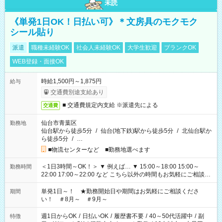
未読
《単発1日OK！日払い可》＊文房具のモクモク
シール貼り
派遣
職種未経験OK
社会人未経験OK
大学生歓迎
ブランクOK
WEB登録・面接OK
時給1,500円～1,875円
給与
交通費別途支給あり
■ 交通費規定内支給 ※派遣先による
交通費
仙台市青葉区
勤務地
仙台駅から徒歩5分
/
仙台(地下鉄)駅から徒歩5分
/
北仙台駅か
ら徒歩5分
/
…
■物流センターなど ■勤務地選べます
＜1日3時間～OK！＞ ▼ 例えば… ▼ 15:00～18:00 15:00～
勤務時間
22:00 17:00～22:00 など こちら以外の時間もお気軽にご相談く
ださい！
単発1日～！ ★勤務開始日や期間はお気軽にご相談くださ
期間
い！ ＃8月～ ＃9月～
週1日からOK
/
日払いOK
/
履歴書不要
/
40～50代活躍中
/
副
特徴