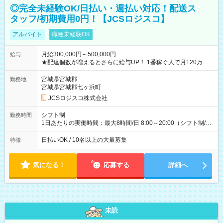
◎完全未経験OK/日払い・週払い対応！配送ス
タッフ/初期費用0円！【JCSロジスコ】
アルバイト
職種未経験OK
月給300,000円～500,000円
給与
★配達個数が増えるとさらに給与UP！ 1番稼ぐ人で月120万ほ
ど！ ・主要都市エリア 月収55万円／週5日稼働 月収65万~112
万円／週6日稼働 ・地方郊外エリア 月収40万円／週5日稼働 月
宮城県宮城郡
勤務地
収40万円~50万円／週6日稼働 ＜モデルイメージ＞ ■月収50万
宮城県宮城郡七ヶ浜町
円 (27歳男性/江東区在住)※元建築関係 1日150個配達×25日勤務
JCSロジスコ株式会社
(日休み) ■月収80万円(43歳男性/墨田区在住)※元営業 1日200個
配達×25日勤務(月休み) 【試用期間】試用期間なし
シフト制
勤務時間
1日あたりの実働時間：最大8時間/日 8:00～20:00（シフト制/実
働8時間） ※週5日勤務（場所次第では週4も有り） ※配達状況
によって時間外での勤務可能性有り ※案件により多少の前後あ
日払いOK / 10名以上の大量募集
特徴
り ※配達が完了次第、帰社OKです
気になる！
応募する
詳細へ
未読