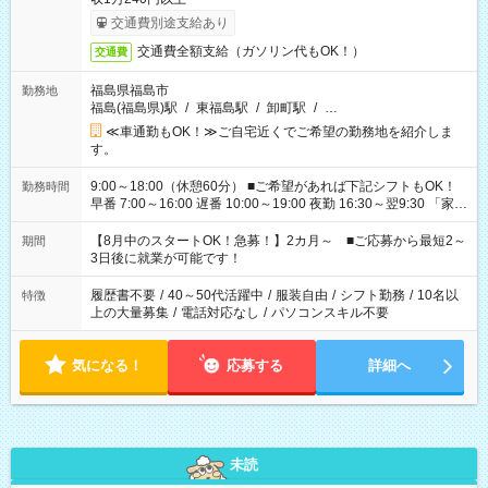
交通費別途支給あり
交通費全額支給（ガソリン代もOK！）
交通費
福島県福島市
勤務地
福島(福島県)駅
/
東福島駅
/
卸町駅
/
…
≪車通勤もOK！≫ご自宅近くでご希望の勤務地を紹介しま
す。
9:00～18:00（休憩60分） ■ご希望があれば下記シフトもOK！
勤務時間
早番 7:00～16:00 遅番 10:00～19:00 夜勤 16:30～翌9:30 「家族
と休みを合わせたい」 「余裕を持って夕飯の準備がしたい」
「できれば残業はしたくない」 など、ご希望を教えてください
【8月中のスタートOK！急募！】2カ月～ ■ご応募から最短2～
期間
ね。 ※Wワーク希望の方へ 今ご覧のお仕事で希望する勤務時間
3日後に就業が可能です！
と、もう1つのお仕事の勤務時間。 合計で週40時間を超える場
合は応募できません。
履歴書不要
/
40～50代活躍中
/
服装自由
/
シフト勤務
/
10名以
特徴
上の大量募集
/
電話対応なし
/
パソコンスキル不要
気になる！
応募する
詳細へ
未読