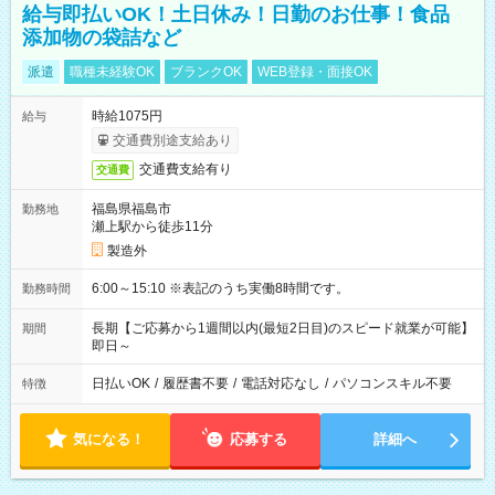
給与即払いOK！土日休み！日勤のお仕事！食品
添加物の袋詰など
派遣
職種未経験OK
ブランクOK
WEB登録・面接OK
時給1075円
給与
交通費別途支給あり
交通費支給有り
交通費
福島県福島市
勤務地
瀬上駅から徒歩11分
製造外
6:00～15:10 ※表記のうち実働8時間です。
勤務時間
長期【ご応募から1週間以内(最短2日目)のスピード就業が可能】
期間
即日～
日払いOK
/
履歴書不要
/
電話対応なし
/
パソコンスキル不要
特徴
気になる！
応募する
詳細へ