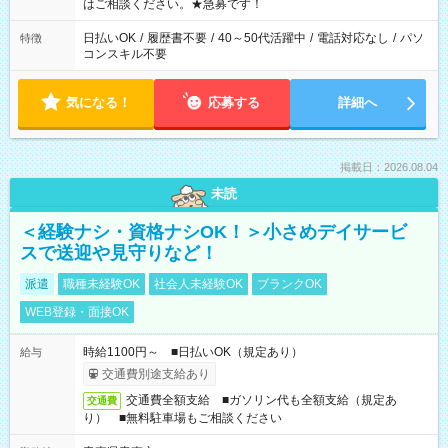
はご相談ください。★急募です！
日払いOK
/
履歴書不要
/
40～50代活躍中
/
電話対応なし
/
パソ
特徴
コンスキル不要
気になる！
応募する
詳細へ
掲載日：2026.08.04
未読
＜経験ナシ・資格ナシOK！＞小さめデイサービ
スで送迎や見守りなど！
派遣
職種未経験OK
社会人未経験OK
ブランクOK
WEB登録・面接OK
時給1100円～ ■日払いOK（規定あり）
給与
交通費別途支給あり
交通費全額支給 ■ガソリン代も全額支給（規定あ
交通費
り） ■無料駐車場もご相談ください