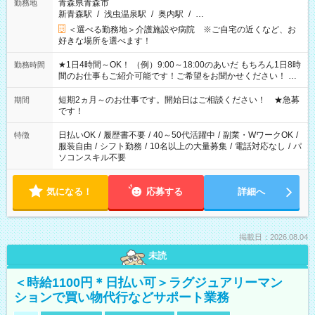
青森県青森市
勤務地
新青森駅
/
浅虫温泉駅
/
奥内駅
/
…
＜選べる勤務地＞介護施設や病院 ※ご自宅の近くなど、お
好きな場所を選べます！
★1日4時間～OK！ （例）9:00～18:00のあいだ もちろん1日8時
勤務時間
間のお仕事もご紹介可能です！ご希望をお聞かせください！ ★
家庭の都合でお休みが必要な場合も遠慮なくご相談ください。
※週最低15時間以上の勤務が必要です
短期2ヵ月～のお仕事です。開始日はご相談ください！ ★急募
期間
です！
日払いOK
/
履歴書不要
/
40～50代活躍中
/
副業・WワークOK
/
特徴
服装自由
/
シフト勤務
/
10名以上の大量募集
/
電話対応なし
/
パ
ソコンスキル不要
気になる！
応募する
詳細へ
掲載日：2026.08.04
未読
＜時給1100円＊日払い可＞ラグジュアリーマン
ションで買い物代行などサポート業務