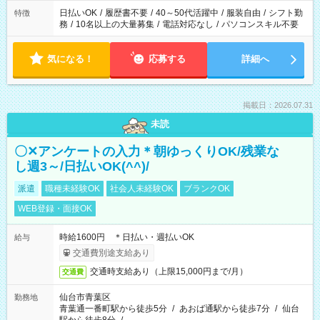
日払いOK
/
履歴書不要
/
40～50代活躍中
/
服装自由
/
シフト勤
特徴
務
/
10名以上の大量募集
/
電話対応なし
/
パソコンスキル不要
気になる！
応募する
詳細へ
掲載日：2026.07.31
未読
〇✕アンケートの入力＊朝ゆっくりOK/残業な
し週3～/日払いOK(^^)/
派遣
職種未経験OK
社会人未経験OK
ブランクOK
WEB登録・面接OK
時給1600円 ＊日払い・週払いOK
給与
交通費別途支給あり
交通時支給あり（上限15,000円まで/月）
交通費
仙台市青葉区
勤務地
青葉通一番町駅から徒歩5分
/
あおば通駅から徒歩7分
/
仙台