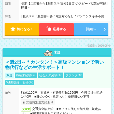
長期【ご応募から1週間以内(最短2日目)のスピード就業が可能】
期間
即日～
日払いOK
/
履歴書不要
/
電話対応なし
/
パソコンスキル不要
特徴
気になる！
応募する
詳細へ
掲載日：2026.08.04
未読
＜週2日～＊カンタン！＞高級マンションで買い
物代行などの生活サポート！
派遣
職種未経験OK
社会人未経験OK
ブランクOK
WEB登録・面接OK
時給1100円 有資格・有経験時給1250円 介護福祉士時給
給与
1440円 ■日払いOK（規定あり）※即日払い不可
交通費別途支給あり
交通費全額支給 ■ガソリン代も全額支給（規定あ
交通費
り） ■無料駐車場もご相談ください