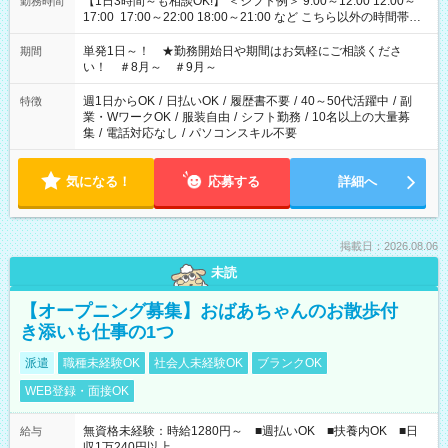
【1日3時間～も相談OK!】 ＜シフト例＞ 9:00～12:00 12:00～
勤務時間
17:00 17:00～22:00 18:00～21:00 など こちら以外の時間帯も
お気軽にご相談ください！
単発1日～！ ★勤務開始日や期間はお気軽にご相談くださ
期間
い！ ＃8月～ ＃9月～
週1日からOK
/
日払いOK
/
履歴書不要
/
40～50代活躍中
/
副
特徴
業・WワークOK
/
服装自由
/
シフト勤務
/
10名以上の大量募
集
/
電話対応なし
/
パソコンスキル不要
気になる！
応募する
詳細へ
掲載日：2026.08.06
未読
【オープニング募集】おばあちゃんのお散歩付
き添いも仕事の1つ
派遣
職種未経験OK
社会人未経験OK
ブランクOK
WEB登録・面接OK
無資格未経験：時給1280円～ ■週払いOK ■扶養内OK ■日
給与
収1万240円以上