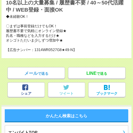
10名以上の大量募集 / 履歴書不要 / 40～50代活躍
中 / WEB登録・面接OK
◆未経験OK！
〇まずは事前登録だけでもOK！
履歴書不要で気軽にオンライン登録★
氏名・職種などを入力するだけ★
オシゴトただいま少しずつ増加中★
【広告ナンバー：1314WR0527G8★49-N】
メール
LINE
で送る
で送る
シェア
ツイート
ブックマーク
かんたん検索はこちら
エンバイトTOP