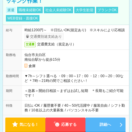
ッキング作業！
派遣
職種未経験OK
社会人未経験OK
大学生歓迎
ブランクOK
WEB登録・面接OK
時給1200円～ ※日払いOK(規定あり) ※スキルにより応相談
給与
交通費別途支給あり
交通費支給（規定あり）
交通費
仙台市太白区
勤務地
南仙台駅から徒歩15分
倉庫
▼7h～シフト選べる ・09：00～17：00 ・12：00～20：00な
勤務時間
ど ＊7時～21時の間でご相談ください！
＜急募＞開始日相談～まずはお試し短期 ＊長期もご紹介可能
期間
です！
日払いOK
/
履歴書不要
/
40～50代活躍中
/
服装自由
/
シフト勤
特徴
務
/
10名以上の大量募集
/
パソコンスキル不要
気になる！
応募する
詳細へ