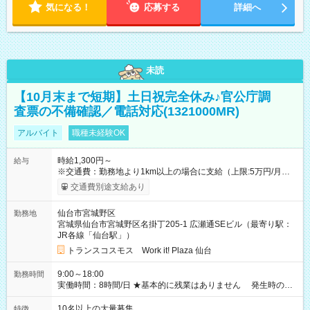
気になる！
応募する
詳細へ
未読
【10月末まで短期】土日祝完全休み♪官公庁調
査票の不備確認／電話対応(1321000MR)
アルバイト
職種未経験OK
時給1,300円～
給与
※交通費：勤務地より1km以上の場合に支給（上限:5万円/月・
2,500円/日） ※残業代：残業発生時は1分単位で支給 ※研修中の
交通費別途支給あり
給与変動なし ＜ 収入例 ＞ ■週5日勤務の場合… 月収22万8,800
円以上可能 ※交通費別途支給 （時給1,300円×8時間×22日） ■週
仙台市宮城野区
勤務地
4日勤務の場合… 月収16万6,400円以上可能 ※交通費別途支給
宮城県仙台市宮城野区名掛丁205-1 広瀬通SEビル（最寄り駅：
（時給1,300円×8時間×16日） 【試用期間】試用期間なし
JR各線「仙台駅」）
トランスコスモス Work it! Plaza 仙台
9:00～18:00
勤務時間
実働時間：8時間/日 ★基本的に残業はありません 発生時の残
業代は1分単位で支給いたします
10名以上の大量募集
特徴