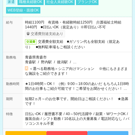
派遣
職種未経験OK
社会人未経験OK
ブランクOK
WEB登録・面接OK
時給1100円 有資格・有経験時給1250円 介護福祉士時給
給与
1440円 ■日払いOK（規定あり）※即日払い不可
交通費別途支給あり
交通費全額支給 ■ガソリン代も全額支給（規定あ
交通費
り） ■無料駐車場もご相談ください
青森県青森市
勤務地
青森駅
/
野内駅
/
後潟駅
/
…
＜選べる勤務地＞シニア向けマンション ※他にもさまざま
な施設をご紹介できます！
★1日4時間～OK！ （例）9:00～18:00のあいだ もちろん1日8時
勤務時間
間のお仕事もご紹介可能です！ご希望をお聞かせください！ ★
家庭の都合でお休みが必要な場合も遠慮なくご相談ください。
※週最低15時間以上の勤務が必要です
短期2ヵ月～のお仕事です。開始日はご相談ください！ ★急募
期間
です！
日払いOK
/
履歴書不要
/
40～50代活躍中
/
副業・WワークOK
/
特徴
服装自由
/
シフト勤務
/
10名以上の大量募集
/
電話対応なし
/
パ
ソコンスキル不要