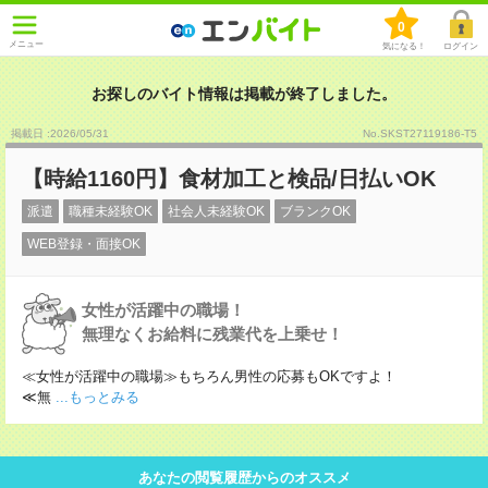
0
メニュー
気になる！
ログイン
お探しのバイト情報は掲載が終了しました。
掲載日 :2026
/
05
/
31
No.SKST27119186-T5
【時給1160円】食材加工と検品/日払いOK
派遣
職種未経験OK
社会人未経験OK
ブランクOK
WEB登録・面接OK
女性が活躍中の職場！
無理なくお給料に残業代を上乗せ！
≪女性が活躍中の職場≫もちろん男性の応募もOKですよ！
≪無
...もっとみる
あなたの閲覧履歴からのオススメ