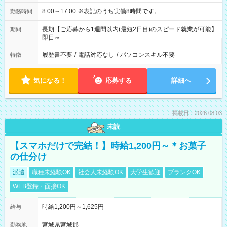
8:00～17:00 ※表記のうち実働8時間です。
勤務時間
長期【ご応募から1週間以内(最短2日目)のスピード就業が可能】
期間
即日～
履歴書不要
/
電話対応なし
/
パソコンスキル不要
特徴
気になる！
応募する
詳細へ
掲載日：2026.08.03
未読
【スマホだけで完結！】時給1,200円～＊お菓子
の仕分け
派遣
職種未経験OK
社会人未経験OK
大学生歓迎
ブランクOK
WEB登録・面接OK
時給1,200円～1,625円
給与
宮城県宮城郡
勤務地