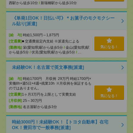
西駅から徒歩10分
/
新瑞橋駅から徒歩10分
《単発1日OK！日払い可》＊お菓子のモクモクシー
ル貼り[派遣]
[給 与]
時給1,500円～1,875円
[交通費]
■ 交通費規定内支給 ※派遣先による
気になる！
[勤務地]
栄(愛知県)駅から徒歩5分
/
金山(愛知県)駅
から徒歩5分
/
伏見(愛知県)駅から徒歩5分
/
…
未経験OK！名古屋で英文事務[派遣]
[給 与]
時給1700円 月収例 29万円 時給1700円×
実働8h×週5日×4週+残業10h ※月収例を保証するも
のではありません。
[交通費]
1ヶ月3万円を上限として実費支給
気になる！
[月収例]
25～30万円
[勤務地]
名古屋駅から徒歩3分
時給3000円！未経験OK！【トヨタ自動車】在宅
OK！豊田市で一般事務[派遣]