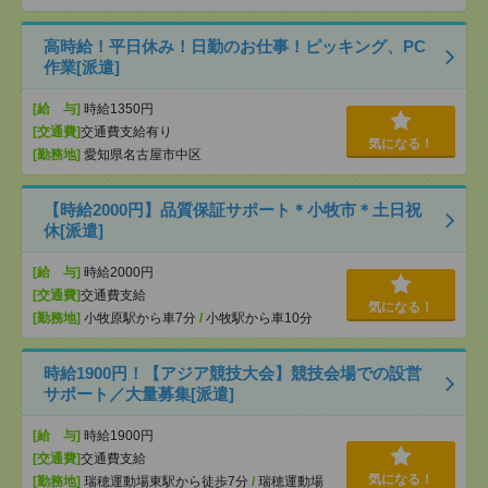
高時給！平日休み！日勤のお仕事！ピッキング、PC
作業[派遣]
[給 与]
時給1350円
[交通費]
交通費支給有り
気になる！
[勤務地]
愛知県名古屋市中区
【時給2000円】品質保証サポート＊小牧市＊土日祝
休[派遣]
[給 与]
時給2000円
[交通費]
交通費支給
気になる！
[勤務地]
小牧原駅から車7分
/
小牧駅から車10分
時給1900円！【アジア競技大会】競技会場での設営
サポート／大量募集[派遣]
[給 与]
時給1900円
[交通費]
交通費支給
気になる！
[勤務地]
瑞穂運動場東駅から徒歩7分
/
瑞穂運動場