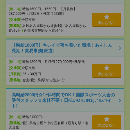
[給 与]
時給1600円～1650円 【月収例】
287,500円（月21日・残業月5時間）
[交通費]
全額支給
気になる！
[勤務地]
名鉄名古屋駅から徒歩4分
/
名古屋駅から
徒歩5分
/
近鉄名古屋駅から徒歩4分
【時給1800円】キレイで落ち着いた環境！あんしん
長期！貿易事務[派遣]
[給 与]
時給1800円 月収例 270,000円+残業代
[交通費]
全額支給
[月収例]
25～30万円
気になる！
[勤務地]
金山(愛知県)駅から徒歩8分
高時給2000円☆1日4時間でOK！国際スポーツ大会の
受付スタッフ☆来社不要！日払いOK♪/N1[アルバイ
ト]
[給 与]
時給2,000円～
[勤務地]
愛知県名古屋市中村区名駅（最寄り駅：名
気になる！
古屋駅）