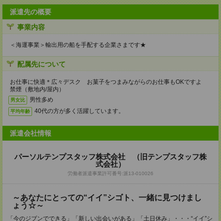
派遣先の概要
事業内容
＜海運事業＞輸出用の船を手配する企業さまです★
配属先について
お仕事に快適＊広々デスク お菓子をつまみながらのお仕事もOKですよ
禁煙（敷地内/屋内）
男性多め
男女比
40代の方が多く活躍しています。
平均年齢
派遣会社情報
パーソルテンプスタッフ株式会社 （旧テンプスタッフ株
式会社）
労働者派遣事業許可番号:派13-010026
～あなたにとっての“イイ”シゴト、一緒に見つけまし
ょう☆～
「今のジブンでできる」「新しい出会いがある」「土日休み」・・・“イイ”シ