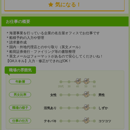
気になる！
お仕事の概要
＊海運事業を行っている企業の名古屋オフィスでお仕事です
＊船積予約の入力や管理
＊請求書作成
＊国内・外地代理店とのやり取り（英文メール）
＊船荷証券発行・ファイリング等の書類整理
＊英文メールはフォーマットがあるので安心してくださいね！
【OAスキル】入力・修正ができればOK！
職場の雰囲気
年齢層
20代
30
40
50
60
男女比率
女性
男性
職場の様子
活気あり
しずか
仕事の仕方
テキパキ
コツコツ