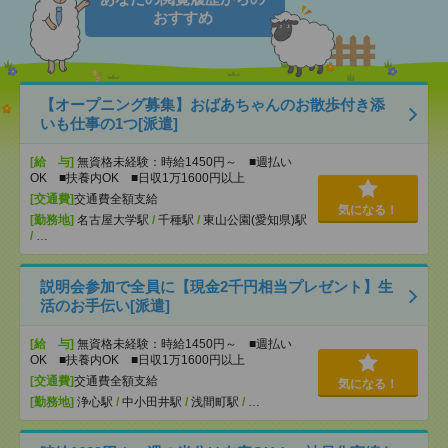
おすすめ
【オープニング募集】おばあちゃんのお散歩付き添
いも仕事の1つ[派遣]
[給 与]
無資格未経験：時給1450円～ ■週払い
OK ■扶養内OK ■日収1万1600円以上
[交通費]
交通費全額支給
気になる！
[勤務地]
名古屋大学駅
/
千種駅
/
東山公園(愛知県)駅
/
…
説明会参加で全員に【現金2千円相当プレゼント】生
活のお手伝い[派遣]
[給 与]
無資格未経験：時給1450円～ ■週払い
OK ■扶養内OK ■日収1万1600円以上
[交通費]
交通費全額支給
気になる！
[勤務地]
浄心駅
/
中小田井駅
/
浅間町駅
/
…