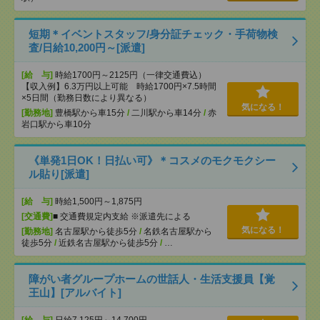
短期＊イベントスタッフ/身分証チェック・手荷物検
査/日給10,200円～[派遣]
[給 与]
時給1700円～2125円（一律交通費込）
【収入例】6.3万円以上可能 時給1700円×7.5時間
×5日間（勤務日数により異なる）
気になる！
[勤務地]
豊橋駅から車15分
/
二川駅から車14分
/
赤
岩口駅から車10分
《単発1日OK！日払い可》＊コスメのモクモクシー
ル貼り[派遣]
[給 与]
時給1,500円～1,875円
[交通費]
■ 交通費規定内支給 ※派遣先による
気になる！
[勤務地]
名古屋駅から徒歩5分
/
名鉄名古屋駅から
徒歩5分
/
近鉄名古屋駅から徒歩5分
/
…
障がい者グループホームの世話人・生活支援員【覚
王山】[アルバイト]