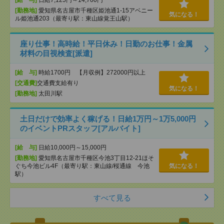
[給 与]
日給7,125円～14,700円
[勤務地]
愛知県名古屋市千種区姫池通1-15アベニー
気になる！
ル姫池通203（最寄り駅：東山線覚王山駅）
座り仕事！高時給！平日休み！日勤のお仕事！金属
材料の目視検査[派遣]
[給 与]
時給1700円 【月収例】272000円以上
[交通費]
交通費支給有り
気になる！
[勤務地]
太田川駅
土日だけで効率よく稼げる！日給1万円～1万5,000円
のイベントPRスタッフ[アルバイト]
[給 与]
日給10,000円～15,000円
[勤務地]
愛知県名古屋市千種区今池3丁目12-21ほそ
ぐち今池ビル4F（最寄り駅：東山線/桜通線 今池
気になる！
駅）
すべて見る