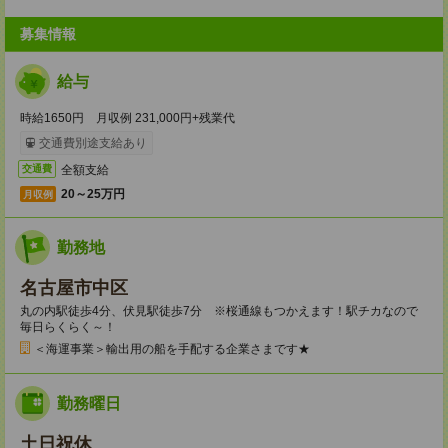
募集情報
給与
時給1650円 月収例 231,000円+残業代
交通費別途支給あり
全額支給
交通費
20～25万円
月収例
勤務地
名古屋市中区
丸の内駅徒歩4分、伏見駅徒歩7分 ※桜通線もつかえます！駅チカなので
毎日らくらく～！
＜海運事業＞輸出用の船を手配する企業さまです★
勤務曜日
土日祝休