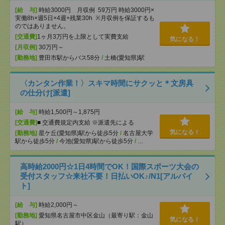
[給 与]
時給3000円 月収例 59万円 時給3000円×
実働8h×週5日×4週+残業30h ※月収例を保証するも
のではありません。
[交通費]
1ヶ月3万円を上限として実費支給
気になる！
[月収例]
30万円～
[勤務地]
豊田市駅からバス58分
/
土橋(愛知県)駅
〈カンタン作業！〉スキマ時間にサクッと＊文房具
の仕分け[派遣]
[給 与]
時給1,500円～1,875円
[交通費]
■ 交通費規定内支給 ※派遣先による
気になる！
[勤務地]
星ケ丘(愛知県)駅から徒歩5分
/
名古屋大学
駅から徒歩5分
/
今池(愛知県)駅から徒歩5分
/
…
高時給2000円☆1日4時間でOK！国際スポーツ大会の
受付スタッフ☆来社不要！日払いOK♪/N1[アルバイ
ト]
[給 与]
時給2,000円～
[勤務地]
愛知県名古屋市中区金山（最寄り駅：金山
気になる！
駅）