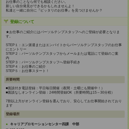
お仕事のことなら何でも相談ください。
新しい自分発見ができるかもしれませんよ！
私達と一緒に自分に『ピッタリのお仕事』を見つけませんか？
登録について
★お仕事のご紹介にはパーソルテンプスタッフへのご登録が必要となりま
す。
STEP１：エン派遣またはエンバイトからパーソルテンプスタッフのお仕事
にエントリー
STEP２：パーソルテンプスタッフからメールまたは電話にて登録のご案
内
STEP３：パーソルテンプスタッフへ登録手続き
STEP４：お仕事のご紹介
STEP５：お仕事スタート！
所要時間
■面談付き電話登録：平日毎日開催（夜間・土曜にも開催中！）
■面談なしオンライン登録：24時間登録OK（所要時間は15～30分程）
7割以上方がオンライン登録を選んでおり、安心してお仕事開始されており
ます
登録場所
キャリアプロモーションセンター四課 中部