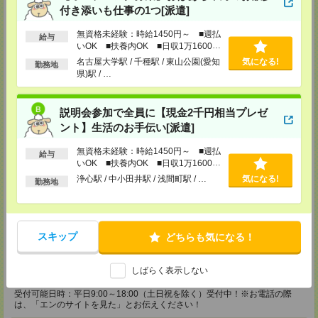
は、「エンのサイトを見た」とお伝えください！
付き添いも仕事の1つ[派遣]
静岡コーディネートセンター（浜松）
無資格未経験：時給1450円～ ■週払
給与
〒436-0056
いOK ■扶養内OK ■日収1万1600円
浜松市中区板屋町111-2 浜松アクトタワー11F
以上
名古屋大学駅 / 千種駅 / 東山公園(愛知
気になる!
■JR浜松駅から徒歩5分
勤務地
県)駅 / …
TEL：0120-537-102
担当：パーソルテンプスタッフ(株) 予約専用ダイヤル
受付可能日時：平日9:00～18:00（土日祝を除く）受付中！※お電話の際
は、「エンのサイトを見た」とお伝えください！
説明会参加で全員に【現金2千円相当プレゼ
ント】生活のお手伝い[派遣]
静岡コーディネートセンター（静岡）
〒420-0851
無資格未経験：時給1450円～ ■週払
静岡県静岡市葵区黒金町11-7 大樹生命静岡駅前ビル2F
給与
■JR静岡駅から徒歩5分
いOK ■扶養内OK ■日収1万1600円
TEL：0120-537-102
以上
浄心駅 / 中小田井駅 / 浅間町駅 / …
気になる!
勤務地
担当：パーソルテンプスタッフ(株) 予約専用ダイヤル
受付可能日時：平日9:00～18:00（土日祝を除く）受付中！※お電話の際
は、「エンのサイトを見た」とお伝えください！
静岡コーディネートセンター（沼津）
スキップ
どちらも気になる！
〒410-0801
静岡県沼津市大手町2-10-14 ファース沼津ビル2F
■JR沼津駅から徒歩7分
しばらく表示しない
TEL：0120-537-102
担当：パーソルテンプスタッフ(株) 予約専用ダイヤル
受付可能日時：平日9:00～18:00（土日祝を除く）受付中！※お電話の際
は、「エンのサイトを見た」とお伝えください！