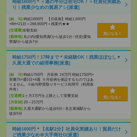
時給1600円＊＜週の半分は在宅OK！＞社員化実績あ
り！残業少なめの貿易アシ[派遣]
[給 与]
時給1600円 【月収例】時給1,600円
×8H×21日＝268,800円＋残業代★★
[交通費]
全額支給
気になる！
[勤務地]
丸の内(愛知県)駅から徒歩1分
/
伏見(愛知
県)駅から徒歩7分
時給1750円！17時まで＊未経験OK！残業ほぼなし▼
久屋大通での経理事務[派遣]
[給 与]
時給1750円 月収例 24万円 時給1750円×
実働7h×週5日×4週 ※月収例を保証するものではあ
りません。※給与即受取りサービス利用可（利用条
件有）
[交通費]
1ヶ月3万円を上限として実費支給
気になる！
[月収例]
20～25万円
[勤務地]
久屋大通駅から徒歩6分
/
名古屋城駅から
徒歩5分
時給1600円＊【名駅2分】社員化実績あり！貿易だけ
ど残業少なめ＠大手商社G[派遣]