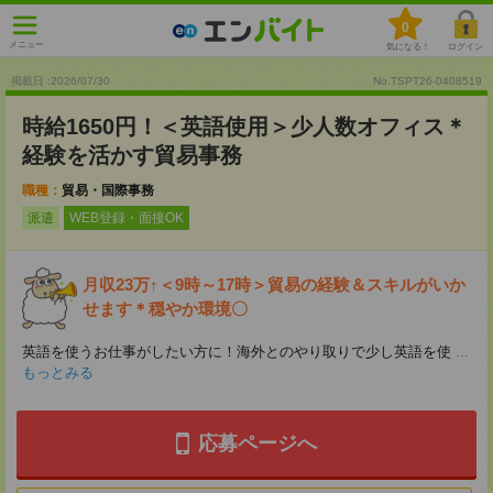
0
メニュー
気になる！
ログイン
掲載日 :2026
/
07
/
30
No.TSPT26-0408519
時給1650円！＜英語使用＞少人数オフィス＊
経験を活かす貿易事務
職種：
貿易・国際事務
派遣
WEB登録・面接OK
月収23万↑＜9時～17時＞貿易の経験＆スキルがいか
せます＊穏やか環境〇
英語を使うお仕事がしたい方に！海外とのやり取りで少し英語を使
...
もっとみる
応募ページへ