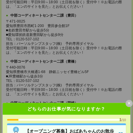
受付可能日時：平日9:00～18:00（土日祝を除く）受付中！※お電話の際
は、「エンのサイトを見た」とお伝えください！
中部コーディネートセンター二課（豊田）
〒471-0025
愛知県豊田市西町1-200 豊田参合館1F
■名鉄豊田市駅から徒歩5分
■愛知環状鉄道新豊田駅から徒歩9分
TEL：0120-537-102
担当：パーソルテンプスタッフ(株) 予約専用ダイヤル
受付可能日時：平日9:00～18:00（土日祝を除く）受付中！※お電話の際
は、「エンのサイトを見た」とお伝えください！
中部コーディネートセンター二課（豊橋）
〒440-0076
愛知県豊橋市大橋通1-68 静銀ニッセイ豊橋ビル5F
■JR豊橋駅から徒歩3分
TEL：0120-537-102
担当：パーソルテンプスタッフ(株) 予約専用ダイヤル
受付可能日時：平日9:00～18:00（土日祝を除く）受付中！※お電話の際
は、「エンのサイトを見た」とお伝えください！
×
中部コーディネートセンター二課（岡崎）
どちらのお仕事が気になりますか？
〒444-0043 愛知県 岡崎市唐沢町11-5 第一生命・三井住友海上岡崎ビル
4F
■名鉄東岡崎駅から徒歩3分
1
/10
TEL：0120-537-102
担当：パーソルテンプスタッフ(株) 予約専用ダイヤル
【オープニング募集】おばあちゃんのお散歩
受付可能日時：平日9:00～18:00（土日祝を除く）受付中！※お電話の際