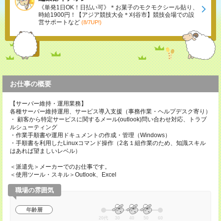
《単発1日OK！日払い可》＊お菓子のモクモクシール貼り、
時給1900円！【アジア競技大会＊刈谷市】競技会場での設
営サポートなど
(8/7UP!)
お仕事の概要
【サーバー維持・運用業務】
各種サーバー維持運用、サービス導入支援（事務作業・ヘルプデスク寄り）
・ 顧客から特定サービスに関するメール(outlook)問い合わせ対応、トラブ
ルシューティング
・作業手順書や運用ドキュメントの作成・管理（Windows）
・手順書を利用したLinuxコマンド操作（2名１組作業のため、知識スキル
はあれば望ましいレベル）
＜派遣先＞メーカーでのお仕事です。
＜使用ツール・スキル＞Outlook、Excel
職場の雰囲気
年齢層
20代
30
40
50
60