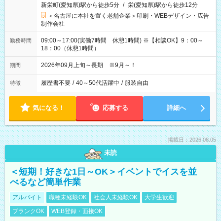
新栄町(愛知県)駅から徒歩5分
/
栄(愛知県)駅から徒歩12分
＜名古屋に本社を置く老舗企業＞印刷・WEBデザイン・広告
制作会社
09:00～17:00(実働7時間 休憩1時間) ※【相談OK】9：00～
勤務時間
18：00（休憩1時間）
2026年09月上旬～長期 ※9月～！
期間
履歴書不要
/
40～50代活躍中
/
服装自由
特徴
気になる！
応募する
詳細へ
掲載日：2026.08.05
未読
＜短期！好きな1日～OK＞イベントでイスを並
べるなど簡単作業
アルバイト
職種未経験OK
社会人未経験OK
大学生歓迎
ブランクOK
WEB登録・面接OK