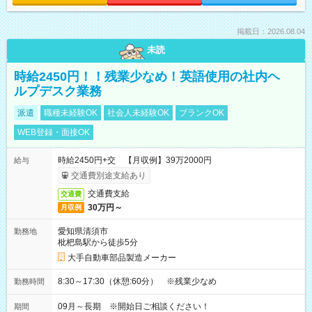
掲載日：2026.08.04
未読
時給2450円！！残業少なめ！英語使用の社内ヘ
ルプデスク業務
派遣
職種未経験OK
社会人未経験OK
ブランクOK
WEB登録・面接OK
時給2450円+交 【月収例】39万2000円
給与
交通費別途支給あり
交通費支給
交通費
30万円～
月収例
愛知県清須市
勤務地
枇杷島駅から徒歩5分
大手自動車部品製造メーカー
8:30～17:30（休憩:60分） ※残業少なめ
勤務時間
09月～長期 ※開始日ご相談ください！
期間