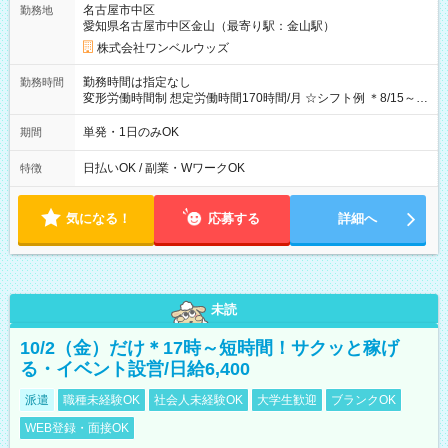
名古屋市中区
勤務地
期間なし
愛知県名古屋市中区金山（最寄り駅：金山駅）
株式会社ワンベルウッズ
勤務時間は指定なし
勤務時間
変形労働時間制 想定労働時間170時間/月 ☆シフト例 ＊8/15～
10/26 全日共通 08：00～12：00 17：00～21：00 ＊8/31
～9/19のみ下記シフトもあります！ 12：00～16：00 ＊9/6～
単発・1日のみOK
期間
10/6、10/11～26のみ下記シフトもあります！ 07：00～11：
00
日払いOK / 副業・WワークOK
特徴
気になる！
応募する
詳細へ
未読
10/2（金）だけ＊17時～短時間！サクッと稼げ
る・イベント設営/日給6,400
派遣
職種未経験OK
社会人未経験OK
大学生歓迎
ブランクOK
WEB登録・面接OK