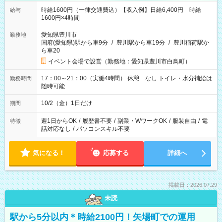
時給1600円（一律交通費込）【収入例】日給6,400円 時給
給与
1600円×4時間
愛知県豊川市
勤務地
国府(愛知県)駅から車9分
/
豊川駅から車19分
/
豊川稲荷駅か
ら車20
イベント会場で設営（勤務地：愛知県豊川市白鳥町）
17：00～21：00（実働4時間） 休憩 なし トイレ・水分補給は
勤務時間
随時可能
10/2（金）1日だけ
期間
週1日からOK
/
履歴書不要
/
副業・WワークOK
/
服装自由
/
電
特徴
話対応なし
/
パソコンスキル不要
気になる！
応募する
詳細へ
掲載日：2026.07.29
未読
駅から5分以内＊時給2100円！矢場町での運用