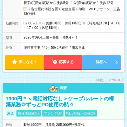
新栄町(愛知県)駅から徒歩5分
/
栄(愛知県)駅から徒歩12分
＜名古屋に本社を置く老舗企業＞印刷・WEBデザイン・広告
制作会社
09:00～18:00(実働8時間 休憩1時間) ※【時短相談OK】9：00
勤務時間
～17：00（休憩1時間）
2026年09月上旬～長期 ※9月～！
期間
履歴書不要
/
40～50代活躍中
/
服装自由
特徴
気になる！
応募する
詳細へ
掲載日：2026.08.05
未読
1900円＊＜電話対応なし＞ケーブルルートの構
築業務＠ずっとPC使用の黙々
派遣
職種未経験OK
ブランクOK
WEB登録・面接OK
時給1900円 月収例 285,000円+残業代
給与