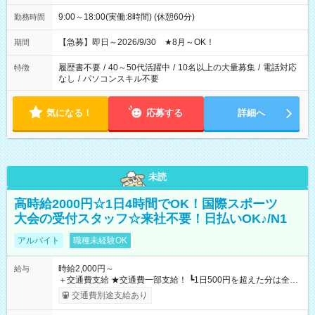
9:00～18:00(実働:8時間) (休憩60分)
勤務時間
【急募】即日～2026/9/30 ★8月～OK！
期間
履歴書不要
/
40～50代活躍中
/
10名以上の大量募集
/
電話対応
特徴
なし
/
パソコンスキル不要
気になる！
応募する
詳細へ
未読
高時給2000円☆1日4時間でOK！国際スポーツ
大会の受付スタッフ☆来社不要！日払いOK♪/N1
アルバイト
職種未経験OK
時給2,000円～
給与
＋交通費支給 ★交通費一部支給！ ┗1日500円を超えた分は全額
支給！ ※往復500円以内の方は自己負担となります ★日払い
交通費別途支給あり
OK！（規定あり） ┗働いたその日に現金GET♪ お仕事後はコン
ビニATMから 日払い分を引き落とせます！ 【試用期間】試用