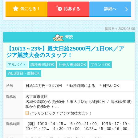
気になる！
応募する
詳細へ
掲載日：2026.08.06
未読
【10/13～23✨】最大日給25000円／1日OK／ア
ジア競技大会のスタッフ！
アルバイト
職種未経験OK
社会人未経験OK
ブランクOK
WEB登録・面接OK
日給1.1万円～2.5万円 ＊勤務時間による ＊日払いOK
給与
名古屋市北区
勤務地
名城公園駅から徒歩5分
/
東大手駅から徒歩5分
/
清水(愛知県)
駅から徒歩5分
/
…
パラリンピック＊アジア競技大会✨！
【朝】 10/13・14・15→「6：00～21：00」 10/16・17・19・
勤務時間
20・21・22→「4：30～17：00」 10/23→「5：30～16：00」
【夕方】 10/16・17・19～21→「17：00～26：00」