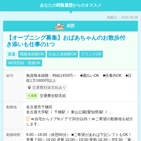
あなたの閲覧履歴からのオススメ
掲載日：2026.08.08
未読
【オープニング募集】おばあちゃんのお散歩付
き添いも仕事の1つ
派遣
職種未経験OK
社会人未経験OK
ブランクOK
WEB登録・面接OK
無資格未経験：時給1450円～ ■週払いOK ■扶養内OK ■日
給与
収1万1600円以上
交通費別途支給あり
交通費全額支給
交通費
名古屋市千種区
勤務地
名古屋大学駅
/
千種駅
/
東山公園(愛知県)駅
/
…
≪自宅からドアtoドアで30分以内！≫ご希望の勤務地を紹介
します。
9:00～18:00（休憩60分） ■ご希望があれば下記シフトもOK！
勤務時間
早番 7:00～16:00 遅番 10:00～19:00 夜勤 16:30～翌9:30 「家族