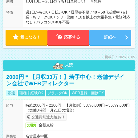
10/22→「17：00～24：30」 10/23→「16：00～23：00」 ＊
10月13日～23日のうち1日単発OK！ ※急募
期間
勤務時間に関して、面談時にしっかりお伝えします！ 朝だ
け、夕方だけ、などもOKです！
週1日からOK
/
日払いOK
/
履歴書不要
/
40～50代活躍中
/
副
特徴
業・WワークOK
/
シフト勤務
/
10名以上の大量募集
/
電話対応
なし
/
パソコンスキル不要
気になる！
応募する
詳細へ
掲載日：2026.08.05
未読
2000円＊【月収33万！】若手中心！老舗デザイ
ン会社でWEBディレクター
派遣
職種未経験OK
ブランクOK
WEB登録・面接OK
時給2000円～2200円 【月収例】33万6,000円～36万9,600円
給与
（実働8時間・月21日の場合）
交通費別途支給あり
全額支給
交通費
名古屋市中区
勤務地