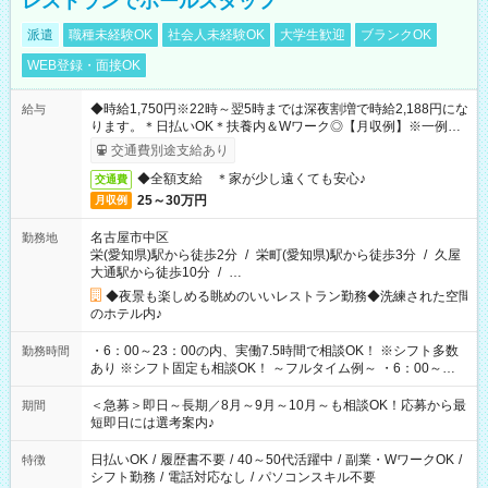
レストランでホールスタッフ
派遣
職種未経験OK
社会人未経験OK
大学生歓迎
ブランクOK
WEB登録・面接OK
◆時給1,750円※22時～翌5時までは深夜割増で時給2,188円にな
給与
ります。＊日払いOK＊扶養内＆Wワーク◎【月収例】※一例で
す！ 約275,625円（時給1,750円×実働7.5h×21日）
交通費別途支給あり
◆全額支給 ＊家が少し遠くても安心♪
交通費
25～30万円
月収例
名古屋市中区
勤務地
栄(愛知県)駅から徒歩2分
/
栄町(愛知県)駅から徒歩3分
/
久屋
大通駅から徒歩10分
/
…
◆夜景も楽しめる眺めのいいレストラン勤務◆洗練された空間
のホテル内♪
・6：00～23：00の内、実働7.5時間で相談OK！ ※シフト多数
勤務時間
あり ※シフト固定も相談OK！ ～フルタイム例～ ・6：00～
14：30 ・7：00～15：30 ・13：30～22：00 ・14：30～23：
00 【休憩】 ・60分
＜急募＞即日～長期／8月～9月～10月～も相談OK！応募から最
期間
短即日には選考案内♪
日払いOK
/
履歴書不要
/
40～50代活躍中
/
副業・WワークOK
/
特徴
シフト勤務
/
電話対応なし
/
パソコンスキル不要