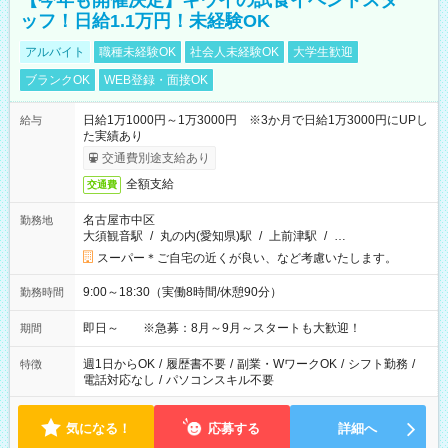
【今年も開催決定】キウイの試食イベントスタ
ッフ！日給1.1万円！未経験OK
アルバイト
職種未経験OK
社会人未経験OK
大学生歓迎
ブランクOK
WEB登録・面接OK
日給1万1000円～1万3000円 ※3か月で日給1万3000円にUPし
給与
た実績あり
交通費別途支給あり
全額支給
交通費
名古屋市中区
勤務地
大須観音駅
/
丸の内(愛知県)駅
/
上前津駅
/
…
スーパー＊ご自宅の近くが良い、など考慮いたします。
9:00～18:30（実働8時間/休憩90分）
勤務時間
即日～ ※急募：8月～9月～スタートも大歓迎！
期間
週1日からOK
/
履歴書不要
/
副業・WワークOK
/
シフト勤務
/
特徴
電話対応なし
/
パソコンスキル不要
気になる！
応募する
詳細へ