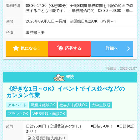
08:30-17:30（休憩60分）実働8時間 勤務時間を下記の範囲で調
勤務時間
整することも可能です。 ・勤務開始時間 08:30～09:00 ・勤務
終了時間 17:30～18:00
2026年09月01日～長期 ※開始日相談OK ※9月～！
期間
履歴書不要
特徴
気になる！
応募する
詳細へ
掲載日：2026.08.07
未読
《好きな1日～OK》イベントでイス並べなどの
カンタン作業
アルバイト
職種未経験OK
社会人未経験OK
大学生歓迎
ブランクOK
WEB登録・面接OK
日給9600円（交通費込みor無し） ■日払いOK！ ■日給保証
給与
あり！
交通費別途支給あり