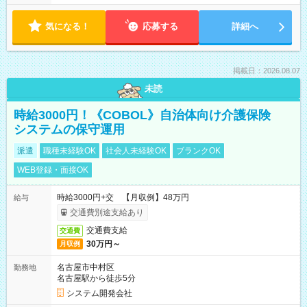
気になる！
応募する
詳細へ
掲載日：2026.08.07
未読
時給3000円！《COBOL》自治体向け介護保険
システムの保守運用
派遣
職種未経験OK
社会人未経験OK
ブランクOK
WEB登録・面接OK
時給3000円+交 【月収例】48万円
給与
交通費別途支給あり
交通費支給
交通費
30万円～
月収例
名古屋市中村区
勤務地
名古屋駅から徒歩5分
システム開発会社