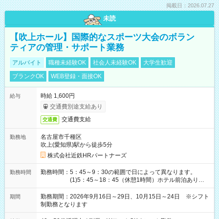
掲載日：2026.07.27
未読
【吹上ホール】国際的なスポーツ大会のボラン
ティアの管理・サポート業務
アルバイト
職種未経験OK
社会人未経験OK
大学生歓迎
ブランクOK
WEB登録・面接OK
時給 1,600円
給与
交通費別途支給あり
交通費支給
交通費
名古屋市千種区
勤務地
吹上(愛知県)駅から徒歩5分
株式会社近鉄HRパートナーズ
勤務時間：5：45～9：30の範囲で日によって異なります。
勤務時間
(1)5：45～18：45（休憩1時間）ホテル前泊あり！
(2)6：00～19：00（休憩1時間）ホテル前泊あり！
(3)6：45～19：45（休憩1時間） (4)7：
勤務期間：2026年9月16日～29日、10月15日～24日 ※シフト
期間
30～20：30（休憩1時間） (5)8：30～18：00（休憩
制勤務となります
1時間） (6)9：30～21：30（休憩1時間）