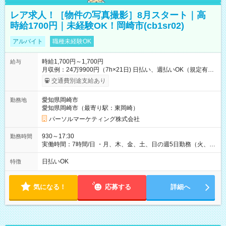
レア求人！［物件の写真撮影］8月スタート｜高
時給1700円｜未経験OK！岡崎市(cb1sr02)
アルバイト
職種未経験OK
時給1,700円～1,700円
給与
月収例：24万9900円（7h×21日) 日払い、週払いOK（規定有
り） 【試用期間】試用期間なし
交通費別途支給あり
愛知県岡崎市
勤務地
愛知県岡崎市（最寄り駅：東岡崎）
パーソルマーケティング株式会社
930～17:30
勤務時間
実働時間：7時間/日 ・月、木、金、土、日の週5日勤務（火、水
は固定休です／夏季、年末年始等、長期休暇有り！） ・ワンシ
フト！ 残業ほぼナシ（0～5h/月）
日払いOK
特徴
気になる！
応募する
詳細へ