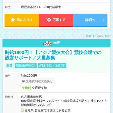
履歴書不要
/
40～50代活躍中
特徴
気になる！
応募する
詳細へ
掲載日：2026.08.09
未読
時給1900円！【アジア競技大会】競技会場での
設営サポート／大量募集
派遣
職種未経験OK
WEB登録・面接OK
時給1900円
給与
交通費別途支給あり
交通費支給
交通費
名古屋市瑞穂区
勤務地
瑞穂運動場東駅から徒歩7分
/
瑞穂運動場西駅から徒歩10分
/
新瑞橋駅から徒歩10分
愛知県 名古屋市瑞穂区にある企業