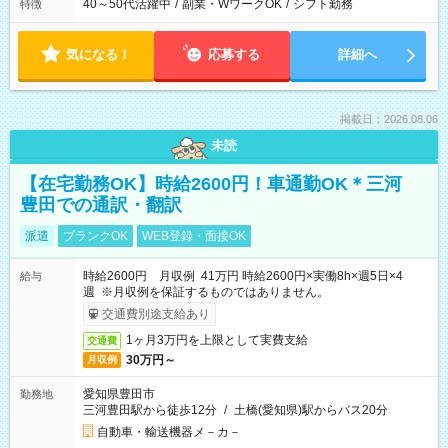
40～50代活躍中
/
副業・WワークOK
/
シフト勤務
特徴
気になる！
応募する
詳細へ
掲載日：2026.08.06
未読
【在宅勤務OK】時給2600円！車通勤OK＊三河
豊田での通訳・翻訳
派遣
ブランクOK
WEB登録・面接OK
時給2600円 月収例 41万円 時給2600円×実働8h×週5日×4
給与
週 ※月収例を保証するものではありません。
交通費別途支給あり
1ヶ月3万円を上限として実費支給
交通費
30万円～
月収例
愛知県豊田市
勤務地
三河豊田駅から徒歩12分
/
土橋(愛知県)駅からバス20分
自動車・輸送機器メ－カ－