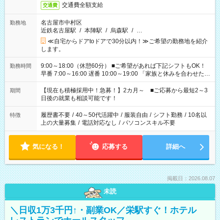
交通費全額支給
交通費
名古屋市中村区
勤務地
近鉄名古屋駅
/
本陣駅
/
烏森駅
/
…
≪自宅からドアtoドアで30分以内！≫ご希望の勤務地を紹介
します。
9:00～18:00（休憩60分） ■ご希望があれば下記シフトもOK！
勤務時間
早番 7:00～16:00 遅番 10:00～19:00 「家族と休みを合わせた
い」 「余裕を持って夕飯の準備がしたい」 「できれば残業はし
たくない」 など、ご希望を教えてくださいね。 ※Wワーク希望
【現在も積極採用中！急募！】2カ月～ ■ご応募から最短2～3
期間
の方へ 今ご覧のお仕事で希望する勤務時間と、もう1つのお仕事
日後の就業も相談可能です！
の勤務時間。 合計で週40時間を超える場合は応募できません。
履歴書不要
/
40～50代活躍中
/
服装自由
/
シフト勤務
/
10名以
特徴
上の大量募集
/
電話対応なし
/
パソコンスキル不要
気になる！
応募する
詳細へ
掲載日：2026.08.07
未読
＼日収1万3千円↑・副業OK／栄駅すぐ！ホテル