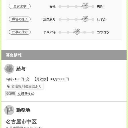
男女比率
女性
男性
職場の様子
活気あり
しずか
仕事の仕方
テキパキ
コツコツ
募集情報
給与
時給2100円+交 【月収例】33万6000円
交通費別途支給あり
交通費支給
交通費
勤務地
名古屋市中区