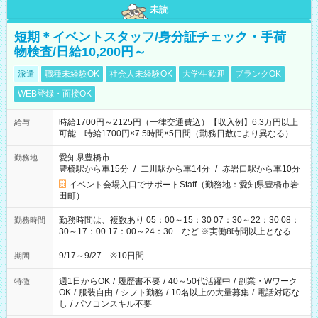
未読
短期＊イベントスタッフ/身分証チェック・手荷
物検査/日給10,200円～
派遣
職種未経験OK
社会人未経験OK
大学生歓迎
ブランクOK
WEB登録・面接OK
時給1700円～2125円（一律交通費込）【収入例】6.3万円以上
給与
可能 時給1700円×7.5時間×5日間（勤務日数により異なる）
愛知県豊橋市
勤務地
豊橋駅から車15分
/
二川駅から車14分
/
赤岩口駅から車10分
イベント会場入口でサポートStaff（勤務地：愛知県豊橋市岩
田町）
勤務時間は、複数あり 05：00～15：30 07：30～22：30 08：
勤務時間
30～17：00 17：00～24：30 など ※実働8時間以上となる勤
務もあります。 【休憩】60分+他休憩あり 交替で取得します。
安全面に配慮しこまめな休憩があります。
9/17～9/27 ※10日間
期間
週1日からOK
/
履歴書不要
/
40～50代活躍中
/
副業・Wワーク
特徴
OK
/
服装自由
/
シフト勤務
/
10名以上の大量募集
/
電話対応な
し
/
パソコンスキル不要