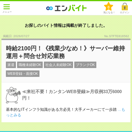
0
メニュー
気になる！
ログイン
お探しのバイト情報は掲載が終了しました。
掲載日 :2026
/
07
/
27
No.STFTE816562
時給2100円！《残業少なめ！》サーバー維持
運用＋問合せ対応業務
派遣
職種未経験OK
社会人未経験OK
ブランクOK
WEB登録・面接OK
≪来社不要！カンタンWEB登録≫月収例33万6000
円！
基本的なITインフラ知識がある方必見！大手メーカーにて一歩踏
...も
っとみる