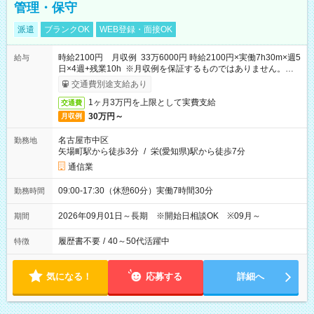
管理・保守
派遣
ブランクOK
WEB登録・面接OK
時給2100円 月収例 33万6000円 時給2100円×実働7h30m×週5
給与
日×4週+残業10h ※月収例を保証するものではありません。※給
与即受取りサービス利用可（利用条件有）
交通費別途支給あり
1ヶ月3万円を上限として実費支給
交通費
30万円～
月収例
名古屋市中区
勤務地
矢場町駅から徒歩3分
/
栄(愛知県)駅から徒歩7分
通信業
09:00-17:30（休憩60分）実働7時間30分
勤務時間
2026年09月01日～長期 ※開始日相談OK ※09月～
期間
履歴書不要
/
40～50代活躍中
特徴
気になる！
応募する
詳細へ