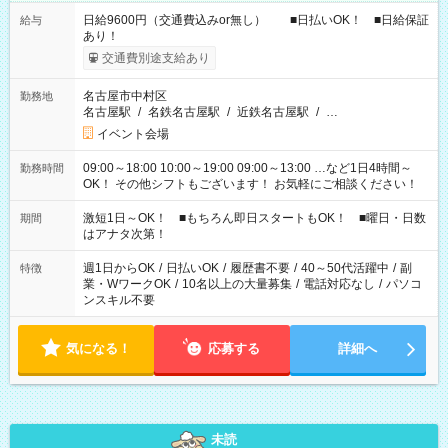
日給9600円（交通費込みor無し） ■日払いOK！ ■日給保証
給与
あり！
交通費別途支給あり
名古屋市中村区
勤務地
名古屋駅
/
名鉄名古屋駅
/
近鉄名古屋駅
/
…
イベント会場
09:00～18:00 10:00～19:00 09:00～13:00 …など1日4時間～
勤務時間
OK！ その他シフトもございます！ お気軽にご相談ください！
激短1日～OK！ ■もちろん即日スタートもOK！ ■曜日・日数
期間
はアナタ次第！
週1日からOK
/
日払いOK
/
履歴書不要
/
40～50代活躍中
/
副
特徴
業・WワークOK
/
10名以上の大量募集
/
電話対応なし
/
パソコ
ンスキル不要
気になる！
応募する
詳細へ
未読