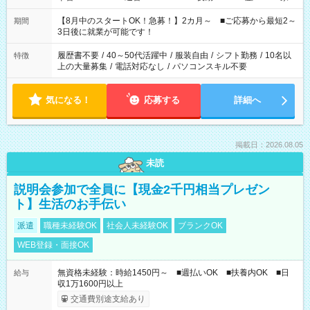
と休みを合わせたい」 「余裕を持って夕飯の準備がしたい」
「できれば残業はしたくない」 など、ご希望を教えてください
【8月中のスタートOK！急募！】2カ月～ ■ご応募から最短2～
期間
ね。 ※Wワーク希望の方へ 今ご覧のお仕事で希望する勤務時間
3日後に就業が可能です！
と、もう1つのお仕事の勤務時間。 合計で週40時間を超える場
合は応募できません。
履歴書不要
/
40～50代活躍中
/
服装自由
/
シフト勤務
/
10名以
特徴
上の大量募集
/
電話対応なし
/
パソコンスキル不要
気になる！
応募する
詳細へ
掲載日：2026.08.05
未読
説明会参加で全員に【現金2千円相当プレゼン
ト】生活のお手伝い
派遣
職種未経験OK
社会人未経験OK
ブランクOK
WEB登録・面接OK
無資格未経験：時給1450円～ ■週払いOK ■扶養内OK ■日
給与
収1万1600円以上
交通費別途支給あり