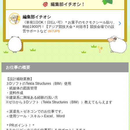
編集部イチオシ
《単発1日OK！日払い可》＊お菓子のモクモクシール貼り、
時給1900円！【アジア競技大会＊刈谷市】競技会場での設
営サポートなど
(8/7UP!)
お仕事の概要
【設計補助業務】
３DソフトのTekla Structures（BIM）使用
・紙媒体の図面管理
・資料作成
※建築系に興味ある経験の浅い方
※ゼロから３Dソフト（Tekla Structures（BIM））教えてもらえます
＜派遣先＞ゼネコンでのお仕事です。
＜使用ツール・スキル＞Excel、Word
＊PRポイント！＊