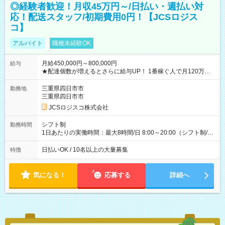
◎経験者歓迎！月収45万円～/日払い・週払い対
応！配送スタッフ/初期費用0円！【JCSロジス
コ】
アルバイト
職種未経験OK
月給450,000円～800,000円
給与
★配達個数が増えるとさらに給与UP！ 1番稼ぐ人で月120万ほ
ど！ ・主要都市エリア 月収55万円／週5日稼働 月収65万~112
万円／週6日稼働 ・地方郊外エリア 月収40万円／週5日稼働 月
三重県四日市市
勤務地
収40万円~50万円／週6日稼働 ＜モデルイメージ＞ ■月収50万
三重県四日市市
円 (27歳男性/江東区在住)※元建築関係 1日150個配達×25日勤務
JCSロジスコ株式会社
(日休み) ■月収80万円(43歳男性/墨田区在住)※元営業 1日200個
配達×25日勤務(月休み) 【試用期間】試用期間なし
シフト制
勤務時間
1日あたりの実働時間：最大8時間/日 8:00～20:00（シフト制/実
働8時間） ※週5日勤務（場所次第では週4も有り） ※配達状況
によって時間外での勤務可能性有り ※案件により多少の前後あ
日払いOK / 10名以上の大量募集
特徴
り ※配達が完了次第、帰社OKです
気になる！
応募する
詳細へ