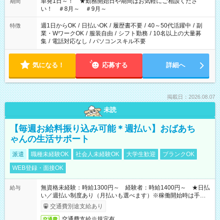
単発1日～！ ★勤務開始日や期間はお気軽にご相談くださ
期間
い！ ＃8月～ ＃9月～
週1日からOK
/
日払いOK
/
履歴書不要
/
40～50代活躍中
/
副
特徴
業・WワークOK
/
服装自由
/
シフト勤務
/
10名以上の大量募
集
/
電話対応なし
/
パソコンスキル不要
気になる！
応募する
詳細へ
掲載日：2026.08.07
未読
【毎週お給料振り込み可能＊週払い】おばあち
ゃんの生活サポート
派遣
職種未経験OK
社会人未経験OK
大学生歓迎
ブランクOK
WEB登録・面接OK
無資格未経験：時給1300円～ 経験者：時給1400円～ ★日払
給与
い／週払い制度あり（月払いも選べます）※稼働開始時は手続き
完了次第のお支払いとなります。
交通費別途支給あり
交通費支給※規定有
交通費