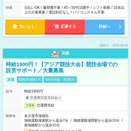
日払いOK
/
履歴書不要
/
40～50代活躍中
/
シフト勤務
/
10名以
特徴
上の大量募集
/
電話対応なし
/
パソコンスキル不要
気になる！
応募する
詳細へ
掲載日：2026.08.08
未読
時給1900円！【アジア競技大会】競技会場での
設営サポート／大量募集
派遣
職種未経験OK
WEB登録・面接OK
時給1900円
給与
交通費別途支給あり
交通費支給
交通費
名古屋市瑞穂区
勤務地
瑞穂運動場東駅から徒歩7分
/
瑞穂運動場西駅から徒歩10分
/
新瑞橋駅から徒歩10分