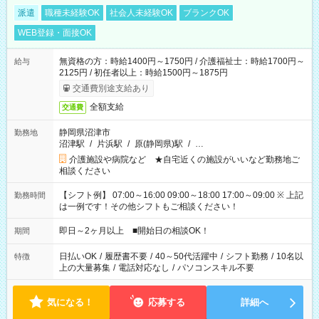
派遣
職種未経験OK
社会人未経験OK
ブランクOK
WEB登録・面接OK
無資格の方：時給1400円～1750円 / 介護福祉士：時給1700円～
給与
2125円 / 初任者以上：時給1500円～1875円
交通費別途支給あり
全額支給
交通費
静岡県沼津市
勤務地
沼津駅
/
片浜駅
/
原(静岡県)駅
/
…
介護施設や病院など ★自宅近くの施設がいいなど勤務地ご
相談ください
【シフト例】 07:00～16:00 09:00～18:00 17:00～09:00 ※ 上記
勤務時間
は一例です！その他シフトもご相談ください！
即日～2ヶ月以上 ■開始日の相談OK！
期間
日払いOK
/
履歴書不要
/
40～50代活躍中
/
シフト勤務
/
10名以
特徴
上の大量募集
/
電話対応なし
/
パソコンスキル不要
気になる！
応募する
詳細へ