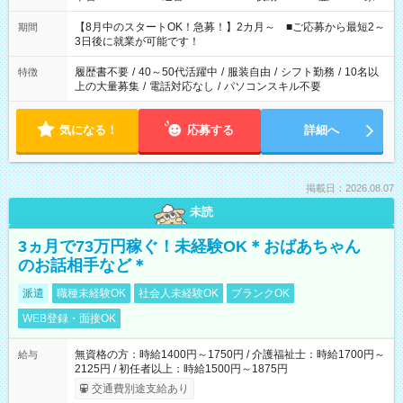
と休みを合わせたい」 「余裕を持って夕飯の準備がしたい」
「できれば残業はしたくない」 など、ご希望を教えてください
【8月中のスタートOK！急募！】2カ月～ ■ご応募から最短2～
期間
ね。 ※Wワーク希望の方へ 今ご覧のお仕事で希望する勤務時間
3日後に就業が可能です！
と、もう1つのお仕事の勤務時間。 合計で週40時間を超える場
合は応募できません。
履歴書不要
/
40～50代活躍中
/
服装自由
/
シフト勤務
/
10名以
特徴
上の大量募集
/
電話対応なし
/
パソコンスキル不要
気になる！
応募する
詳細へ
掲載日：2026.08.07
未読
3ヵ月で73万円稼ぐ！未経験OK＊おばあちゃん
のお話相手など＊
派遣
職種未経験OK
社会人未経験OK
ブランクOK
WEB登録・面接OK
無資格の方：時給1400円～1750円 / 介護福祉士：時給1700円～
給与
2125円 / 初任者以上：時給1500円～1875円
交通費別途支給あり