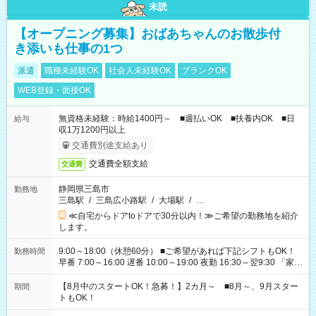
未読
【オープニング募集】おばあちゃんのお散歩付
き添いも仕事の1つ
派遣
職種未経験OK
社会人未経験OK
ブランクOK
WEB登録・面接OK
無資格未経験：時給1400円～ ■週払いOK ■扶養内OK ■日
給与
収1万1200円以上
交通費別途支給あり
交通費全額支給
交通費
静岡県三島市
勤務地
三島駅
/
三島広小路駅
/
大場駅
/
…
≪自宅からドアtoドアで30分以内！≫ご希望の勤務地を紹介
します。
9:00～18:00（休憩60分） ■ご希望があれば下記シフトもOK！
勤務時間
早番 7:00～16:00 遅番 10:00～19:00 夜勤 16:30～翌9:30 「家族
と休みを合わせたい」 「余裕を持って夕飯の準備がしたい」
「できれば残業はしたくない」 など、ご希望を教えてください
【8月中のスタートOK！急募！】2カ月～ ■8月～、9月スター
期間
ね。 ※Wワーク希望の方へ 今ご覧のお仕事で希望する勤務時間
トもOK！
と、もう1つのお仕事の勤務時間。 合計で週40時間を超える場