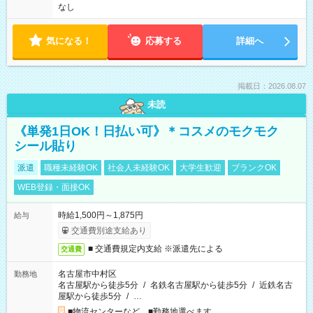
なし
気になる！
応募する
詳細へ
掲載日：2026.08.07
未読
《単発1日OK！日払い可》＊コスメのモクモク
シール貼り
派遣
職種未経験OK
社会人未経験OK
大学生歓迎
ブランクOK
WEB登録・面接OK
時給1,500円～1,875円
給与
交通費別途支給あり
■ 交通費規定内支給 ※派遣先による
交通費
名古屋市中村区
勤務地
名古屋駅から徒歩5分
/
名鉄名古屋駅から徒歩5分
/
近鉄名古
屋駅から徒歩5分
/
…
■物流センターなど ■勤務地選べます