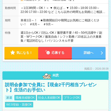
＜1日3時間～OK！＞ ▼ 例えば… ▼ 15:00～18:00 15:00～
勤務時間
22:00 17:00～22:00 など こちら以外の時間もお気軽にご相談く
ださい！
単発1日～！ ★勤務開始日や期間はお気軽にご相談くださ
期間
い！ ＃8月～ ＃9月～
週1日からOK
/
日払いOK
/
履歴書不要
/
40～50代活躍中
/
副
特徴
業・WワークOK
/
服装自由
/
シフト勤務
/
10名以上の大量募
集
/
電話対応なし
/
パソコンスキル不要
気になる！
応募する
詳細へ
掲載日：2026.08.08
未読
説明会参加で全員に【現金2千円相当プレゼン
ト】生活のお手伝い
派遣
職種未経験OK
社会人未経験OK
ブランクOK
WEB登録・面接OK