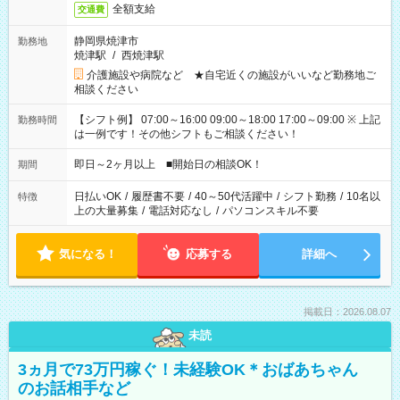
全額支給
交通費
静岡県焼津市
勤務地
焼津駅
/
西焼津駅
介護施設や病院など ★自宅近くの施設がいいなど勤務地ご
相談ください
【シフト例】 07:00～16:00 09:00～18:00 17:00～09:00 ※ 上記
勤務時間
は一例です！その他シフトもご相談ください！
即日～2ヶ月以上 ■開始日の相談OK！
期間
日払いOK
/
履歴書不要
/
40～50代活躍中
/
シフト勤務
/
10名以
特徴
上の大量募集
/
電話対応なし
/
パソコンスキル不要
気になる！
応募する
詳細へ
掲載日：2026.08.07
未読
3ヵ月で73万円稼ぐ！未経験OK＊おばあちゃん
のお話相手など