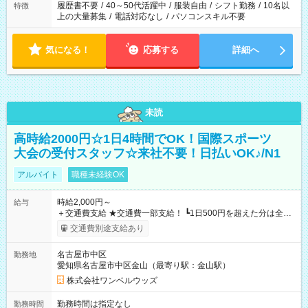
合は応募できません。
履歴書不要
/
40～50代活躍中
/
服装自由
/
シフト勤務
/
10名以
特徴
上の大量募集
/
電話対応なし
/
パソコンスキル不要
気になる！
応募する
詳細へ
未読
高時給2000円☆1日4時間でOK！国際スポーツ
大会の受付スタッフ☆来社不要！日払いOK♪/N1
アルバイト
職種未経験OK
時給2,000円～
給与
＋交通費支給 ★交通費一部支給！ ┗1日500円を超えた分は全額
支給！ ※往復500円以内の方は自己負担となります ★日払い
交通費別途支給あり
OK！（規定あり） ┗働いたその日に現金GET♪ お仕事後はコン
ビニATMから 日払い分を引き落とせます！ 【試用期間】試用
名古屋市中区
勤務地
期間なし
愛知県名古屋市中区金山（最寄り駅：金山駅）
株式会社ワンベルウッズ
勤務時間は指定なし
勤務時間