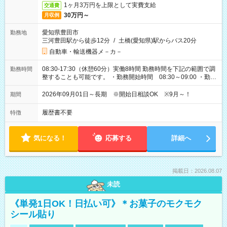
1ヶ月3万円を上限として実費支給
交通費
30万円～
月収例
愛知県豊田市
勤務地
三河豊田駅から徒歩12分
/
土橋(愛知県)駅からバス20分
自動車・輸送機器メ－カ－
08:30-17:30（休憩60分）実働8時間 勤務時間を下記の範囲で調
勤務時間
整することも可能です。 ・勤務開始時間 08:30～09:00 ・勤務
終了時間 17:30～18:00
2026年09月01日～長期 ※開始日相談OK ※9月～！
期間
履歴書不要
特徴
気になる！
応募する
詳細へ
掲載日：2026.08.07
未読
《単発1日OK！日払い可》＊お菓子のモクモク
シール貼り