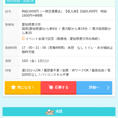
WEB登録・面接OK
時給1600円（一律交通費込）【収入例】日給6,400円 時給
給与
1600円×4時間
愛知県豊川市
勤務地
国府(愛知県)駅から車9分
/
豊川駅から車19分
/
豊川稲荷駅か
ら車20
イベント会場で設営（勤務地：愛知県豊川市白鳥町）
17：00～21：00（実働4時間） 休憩 なし トイレ・水分補給は
勤務時間
随時可能
10/2（金）1日だけ
期間
週1日からOK
/
履歴書不要
/
副業・WワークOK
/
服装自由
/
電
特徴
話対応なし
/
パソコンスキル不要
気になる！
応募する
詳細へ
未読