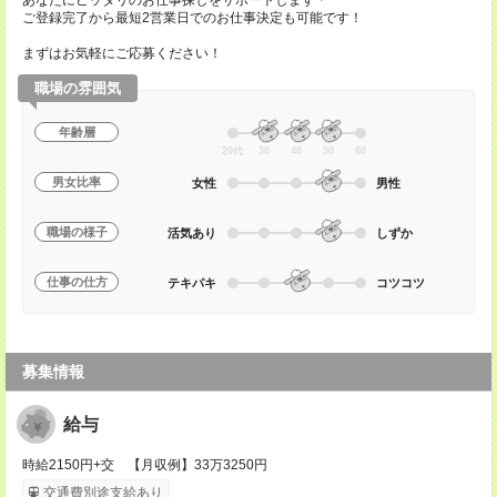
あなたにピッタリのお仕事探しをサポートします＊
ご登録完了から最短2営業日でのお仕事決定も可能です！
まずはお気軽にご応募ください！
職場の雰囲気
年齢層
20代
30
40
50
60
男女比率
女性
男性
職場の様子
活気あり
しずか
仕事の仕方
テキパキ
コツコツ
募集情報
給与
時給2150円+交 【月収例】33万3250円
交通費別途支給あり