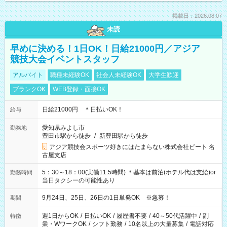
掲載日：2026.08.07
未読
早めに決める！1日OK！日給21000円／アジア
競技大会イベントスタッフ
アルバイト
職種未経験OK
社会人未経験OK
大学生歓迎
ブランクOK
WEB登録・面接OK
日給21000円 ＊日払いOK！
給与
愛知県みよし市
勤務地
豊田市駅から徒歩
/
新豊田駅から徒歩
アジア競技会スポーツ好きにはたまらない株式会社ビート 名
古屋支店
5：30～18：00(実働11.5時間) ＊基本は前泊(ホテル代は支給)or
勤務時間
当日タクシーの可能性あり
9月24日、25日、26日の1日単発OK ※急募！
期間
週1日からOK
/
日払いOK
/
履歴書不要
/
40～50代活躍中
/
副
特徴
業・WワークOK
/
シフト勤務
/
10名以上の大量募集
/
電話対応