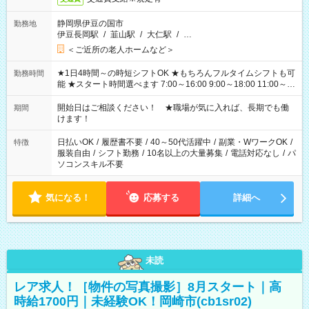
静岡県伊豆の国市
勤務地
伊豆長岡駅
/
韮山駅
/
大仁駅
/
…
＜ご近所の老人ホームなど＞
★1日4時間～の時短シフトOK ★もちろんフルタイムシフトも可
勤務時間
能 ★スタート時間選べます 7:00～16:00 9:00～18:00 11:00～
20:00 など 残業なし！ ※Wワークの場合、他のお仕事と合わせ
週40時間超の就業はご案内できません ※法令に基づき、週20時
開始日はご相談ください！ ★職場が気に入れば、長期でも働
期間
間以上勤務は社会保険への加入対象となります ※労働者派遣法
けます！
（日雇い派遣の原則禁止）により、短時間・短期間の就業はご
案内が難しい場合があります
日払いOK
/
履歴書不要
/
40～50代活躍中
/
副業・WワークOK
/
特徴
服装自由
/
シフト勤務
/
10名以上の大量募集
/
電話対応なし
/
パ
ソコンスキル不要
気になる！
応募する
詳細へ
未読
レア求人！［物件の写真撮影］8月スタート｜高
時給1700円｜未経験OK！岡崎市(cb1sr02)