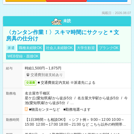
掲載日：2026.08.07
未読
〈カンタン作業！〉スキマ時間にサクッと＊文
房具の仕分け
派遣
職種未経験OK
社会人未経験OK
大学生歓迎
ブランクOK
WEB登録・面接OK
時給1,500円～1,875円
給与
交通費別途支給あり
■ 交通費規定内支給 ※派遣先による
交通費
名古屋市千種区
勤務地
星ケ丘(愛知県)駅から徒歩5分
/
名古屋大学駅から徒歩5分
/
今
池(愛知県)駅から徒歩5分
/
…
■物流センターなど ■勤務地選べます
【1日3時間～も相談OK!】 ＜シフト例＞ 9:00～12:00 10:00～
勤務時間
15:00 12:00～17:00 18:00～21:00 など こちら以外の時間帯も
お気軽にご相談ください！