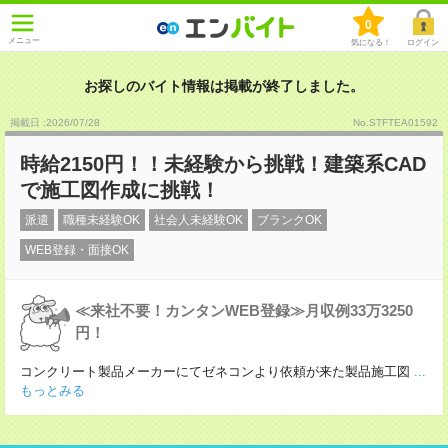
0
メニュー
気になる！
ログイン
お探しのバイト情報は掲載が終了しました。
掲載日 :2026
/
07
/
28
No.STFTEA01592
時給2150円！！未経験から挑戦！建築系CAD
で施工図作成に挑戦！
派遣
職種未経験OK
社会人未経験OK
ブランクOK
WEB登録・面接OK
≪来社不要！カンタンWEB登録≫月収例33万3250
円！
コンクリート製品メーカーにてゼネコンより依頼が来た製品施工図
...
もっとみる