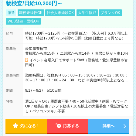
物検査/日給10,200円～
派遣
職種未経験OK
社会人未経験OK
大学生歓迎
ブランクOK
WEB登録・面接OK
時給1700円～2125円（一律交通費込）【収入例】6.3万円以上
給与
可能 時給1700円×7.5時間×5日間（勤務日数により異なる）
愛知県豊橋市
勤務地
豊橋駅から車15分
/
二川駅から車14分
/
赤岩口駅から車10分
イベント会場入口でサポートStaff（勤務地：愛知県豊橋市岩
田町）
勤務時間は、複数あり 05：00～15：30 07：30～22：30 08：
勤務時間
30～17：00 17：00～24：30 など ※実働8時間以上となる勤
務もあります。 【休憩】60分+他休憩あり 交替で取得します。
安全面に配慮しこまめな休憩があります。
9/17～9/27 ※10日間
期間
週1日からOK
/
履歴書不要
/
40～50代活躍中
/
副業・Wワーク
特徴
OK
/
服装自由
/
シフト勤務
/
10名以上の大量募集
/
電話対応な
し
/
パソコンスキル不要
気になる！
応募する
詳細へ