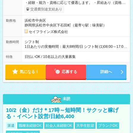
・経験・能力・資格に応じて優遇します。 ・昇給あり（資格取
得・勤務成績により随時） ・交通費全額支給（規定あり） ・日
交通費別途支給あり
払い・週払い制度あり（規定あり） ・早く勤務が終わっても日
給全額保証 ・各種手当あり（深夜手当、資格手当） ・資格取得
浜松市中央区
勤務地
支援あり（費用会社全額負担） ・紹介手当制度あり（最大
静岡県浜松市中央区下石田町（最寄り駅：味美駅）
130,000円） 【試用期間】試用期間あり 試用期間の長さ：3ヶ月
雇用形態、給与は本採用時と同じです。
セイフラインズ株式会社
シフト制
勤務時間
1日あたりの実働時間：最大8時間/日 シフト制 (1)08:00～17:00
(2)21:00～06:00
日払いOK / 10名以上の大量募集
特徴
気になる！
応募する
詳細へ
未読
10/2（金）だけ＊17時～短時間！サクッと稼げ
る・イベント設営/日給6,400
派遣
職種未経験OK
社会人未経験OK
大学生歓迎
ブランクOK