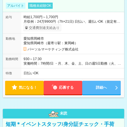
アルバイト
職種未経験OK
時給1,700円～1,700円
給与
月収例：24万9900円（7h×21日) 日払い、週払いOK（規定有
り） 【試用期間】試用期間なし
交通費別途支給あり
愛知県岡崎市
勤務地
愛知県岡崎市（最寄り駅：東岡崎）
パーソルマーケティング株式会社
930～17:30
勤務時間
実働時間：7時間/日 ・月、木、金、土、日の週5日勤務（火、水
は固定休です／夏季、年末年始等、長期休暇有り！） ・ワンシ
フト！ 残業ほぼナシ（0～5h/月）
日払いOK
特徴
気になる！
応募する
詳細へ
未読
短期＊イベントスタッフ/身分証チェック・手荷