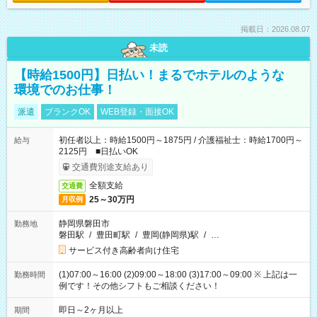
掲載日：2026.08.07
未読
【時給1500円】日払い！まるでホテルのような
環境でのお仕事！
派遣
ブランクOK
WEB登録・面接OK
初任者以上：時給1500円～1875円 / 介護福祉士：時給1700円～
給与
2125円 ■日払いOK
交通費別途支給あり
全額支給
交通費
25～30万円
月収例
静岡県磐田市
勤務地
磐田駅
/
豊田町駅
/
豊岡(静岡県)駅
/
…
サービス付き高齢者向け住宅
(1)07:00～16:00 (2)09:00～18:00 (3)17:00～09:00 ※ 上記は一
勤務時間
例です！その他シフトもご相談ください！
即日～2ヶ月以上
期間