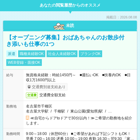
あなたの閲覧履歴からのオススメ
掲載日：2026.08.08
未読
【オープニング募集】おばあちゃんのお散歩付
き添いも仕事の1つ
派遣
職種未経験OK
社会人未経験OK
ブランクOK
WEB登録・面接OK
無資格未経験：時給1450円～ ■週払いOK ■扶養内OK ■日
給与
収1万1600円以上
交通費別途支給あり
交通費全額支給
交通費
名古屋市千種区
勤務地
名古屋大学駅
/
千種駅
/
東山公園(愛知県)駅
/
…
≪自宅からドアtoドアで30分以内！≫ご希望の勤務地を紹介
します。
9:00～18:00（休憩60分） ■ご希望があれば下記シフトもOK！
勤務時間
早番 7:00～16:00 遅番 10:00～19:00 夜勤 16:30～翌9:30 「家族