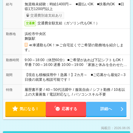
無資格未経験：時給1400円～ ■週払いOK ■扶養内OK ■日
給与
収1万1200円以上
交通費別途支給あり
交通費全額支給（ガソリン代もOK！）
交通費
浜松市中央区
勤務地
舞阪駅
≪車通勤もOK！≫ご自宅近くでご希望の勤務地を紹介しま
す。
9:00～18:00（休憩60分） ■ご希望があれば下記シフトもOK！
勤務時間
早番 7:00～16:00 遅番 10:00～19:00 「家族と休みを合わせた
い」 「余裕を持って夕飯の準備がしたい」 「できれば残業はし
たくない」 など、ご希望を教えてくださいね。 ※Wワーク希望
【現在も積極採用中！急募！】2カ月～ ■ご応募から最短2～3
期間
の方へ 今ご覧のお仕事で希望する勤務時間と、もう1つのお仕事
日後の就業も相談可能です！
の勤務時間。 合計で週40時間を超える場合は応募できません。
履歴書不要
/
40～50代活躍中
/
服装自由
/
シフト勤務
/
10名以
特徴
上の大量募集
/
電話対応なし
/
パソコンスキル不要
気になる！
応募する
詳細へ
掲載日：2026.08.05