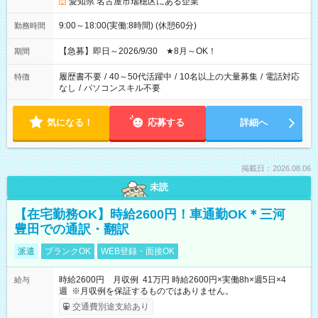
愛知県 名古屋市瑞穂区にある企業
9:00～18:00(実働:8時間) (休憩60分)
勤務時間
【急募】即日～2026/9/30 ★8月～OK！
期間
履歴書不要
/
40～50代活躍中
/
10名以上の大量募集
/
電話対応
特徴
なし
/
パソコンスキル不要
気になる！
応募する
詳細へ
掲載日：2026.08.06
未読
【在宅勤務OK】時給2600円！車通勤OK＊三河
豊田での通訳・翻訳
派遣
ブランクOK
WEB登録・面接OK
時給2600円 月収例 41万円 時給2600円×実働8h×週5日×4
給与
週 ※月収例を保証するものではありません。
交通費別途支給あり