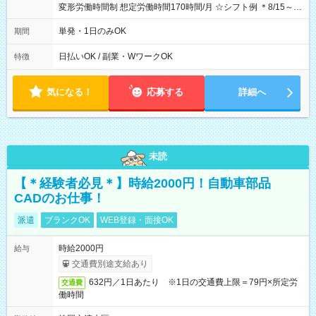
変形労働時間制 想定労働時間170時間/月 ☆シフト例 ＊8/15～
10/26 全日共通 08：00～12：00 17：00～21：00 ＊8/31
～9/19のみ下記シフトもあります！ 12：00～16：00 ＊9/6～
単発・1日のみOK
期間
10/6、10/11～26のみ下記シフトもあります！ 07：00～11：
00
日払いOK / 副業・WワークOK
特徴
気になる！
応募する
詳細へ
未読
【＊経験者必見＊】時給2000円！自動車部品
CADのお仕事！
派遣
ブランクOK
WEB登録・面接OK
時給2000円
給与
交通費別途支給あり
632円／1日あたり ※1日の交通費上限＝79円×所定労
交通費
働時間