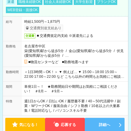
派遣
職種未経験OK
社会人未経験OK
大学生歓迎
ブランクOK
WEB登録・面接OK
時給1,500円～1,875円
給与
交通費別途支給あり
■ 交通費規定内支給 ※派遣先による
交通費
名古屋市中区
勤務地
栄(愛知県)駅から徒歩5分
/
金山(愛知県)駅から徒歩5分
/
伏見
(愛知県)駅から徒歩5分
/
…
■物流センターなど ■勤務地選べます
＜1日3時間～OK！＞ ▼ 例えば… ▼ 15:00～18:00 15:00～
勤務時間
22:00 17:00～22:00 など こちら以外の時間もお気軽にご相談く
ださい！
単発1日～！ ★勤務開始日や期間はお気軽にご相談くださ
期間
い！ ＃8月～ ＃9月～
週1日からOK
/
日払いOK
/
履歴書不要
/
40～50代活躍中
/
副
特徴
業・WワークOK
/
服装自由
/
シフト勤務
/
10名以上の大量募
集
/
電話対応なし
/
パソコンスキル不要
気になる！
応募する
詳細へ