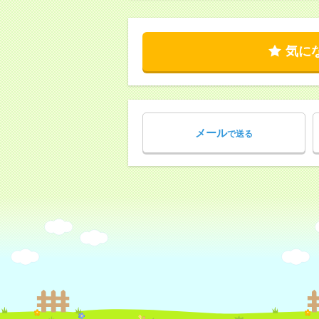
気に
メール
で送る