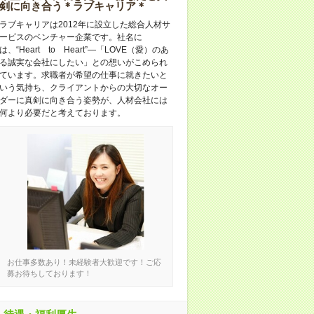
剣に向き合う＊ラブキャリア＊
ラブキャリアは2012年に設立した総合人材サ
ービスのベンチャー企業です。社名に
は、“Heart to Heart”―「LOVE（愛）のあ
る誠実な会社にしたい」との想いがこめられ
ています。求職者が希望の仕事に就きたいと
いう気持ち、クライアントからの大切なオー
ダーに真剣に向き合う姿勢が、人材会社には
何より必要だと考えております。
お仕事多数あり！未経験者大歓迎です！ご応
募お待ちしております！