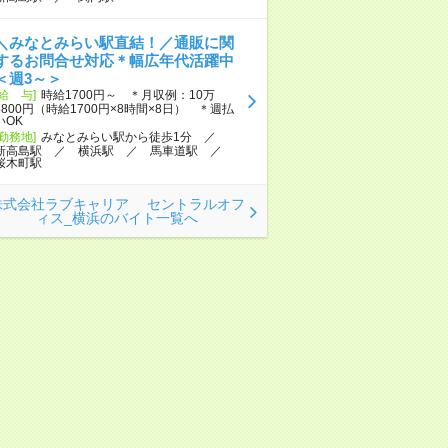
＼みなとみらい駅直結！／通販に関
するお問合せ対応＊幅広年代活躍中
＜週3～＞
[給 与]
時給1700円～ ＊月収例：10万
8800円（時給1700円×8時間×8日） ＊週払
いOK
[勤務地]
みなとみらい駅から徒歩1分 ／
新高島駅 ／ 横浜駅 ／ 馬車道駅 ／
桜木町駅
株式会社ラブキャリア セントラルオフ
ィス_横浜のバイト一覧へ