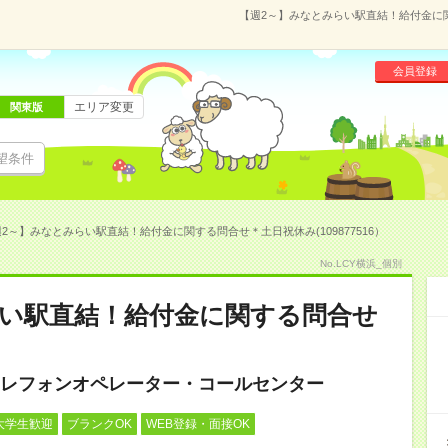
【週2～】みなとみらい駅直結！給付金に関す
会員登録
エリア変更
関東版
望条件
2～】みなとみらい駅直結！給付金に関する問合せ＊土日祝休み(109877516）
No.LCY横浜_個別
らい駅直結！給付金に関する問合せ
レフォンオペレーター・コールセンター
大学生歓迎
ブランクOK
WEB登録・面接OK