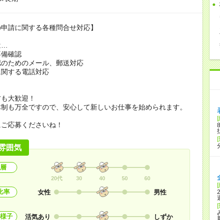
の申請に関する各種問合せ対応】
は…
不備確認
認のためのメール、郵送対応
に関する電話対応
方も大歓迎！
体制も万全ですので、安心して新しいお仕事を始められます。
にご応募くださいね！
雰囲気
層
20代
30
40
50
60
比率
女性
男性
様子
活気あり
しずか