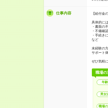
仕事内容
【給付金
具体的に
・書面の
・不備確
・手続き
など
未経験の
サポート
ぜひ気軽
職場の
年齢
男女
職場の