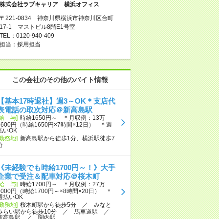
株式会社ラブキャリア 横浜オフィス
〒221-0834 神奈川県横浜市神奈川区台町
17-1 マストビル8階E1号室
TEL：0120-940-409
担当：採用担当
この会社のその他のバイト情報
【基本17時退社】週3～OK＊支店代
表電話の取次対応＠新高島駅
[給 与]
時給1650円～ ＊月収例：13万
8600円（時給1650円×7時間×12日） ＊週
払いOK
[勤務地]
新高島駅から徒歩1分、横浜駅徒歩7
分
《未経験でも時給1700円～！》大手
企業で受注＆配車対応＠桜木町
[給 与]
時給1700円～ ＊月収例：27万
2000円（時給1700円～×8時間×20日） ＊
週払いOK
[勤務地]
桜木町駅から徒歩5分 ／ みなと
みらい駅から徒歩10分 ／ 馬車道駅 ／
新高島駅 ／ 関内駅