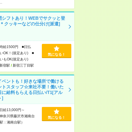
…
間シフトあり！WEBでサクッと登
K＊クッキーなどの仕分け[派遣]
時給1500円 ■日払
いOK！(規定あり) ■
気になる！
いもOK(規定あり)
新宿駅
/
新宿三丁目駅
イベントも！好きな場所で働ける
ントスタッフ☆来社不要！働いた
日に給料もらえる日払い/T1[アル
]
日給13,000円～
神奈川県藤沢市湘南台
気になる！
駅：湘南台駅）