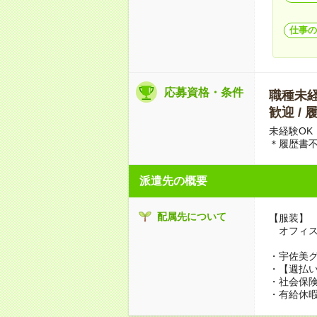
仕事の
応募資格・条件
職種未経験
歓迎 / 
未経験OK
＊履歴書
派遣先の概要
配属先について
【服装】
オフィス
・宇佐美
・【週払い
・社会保
・有給休