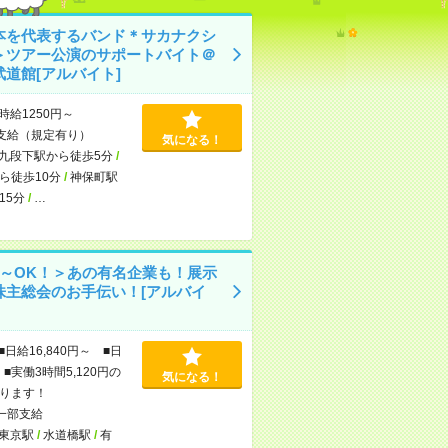
本を代表するバンド＊サカナクシ
＞ツアー公演のサポートバイト＠
武道館[アルバイト]
時給1250円～
支給（規定有り）
気になる！
九段下駅から徒歩5分
/
ら徒歩10分
/
神保町駅
15分
/
…
日～OK！＞あの有名企業も！展示
株主総会のお手伝い！[アルバイ
■日給16,840円～ ■日
■実働3時間5,120円の
気になる！
ります！
一部支給
東京駅
/
水道橋駅
/
有