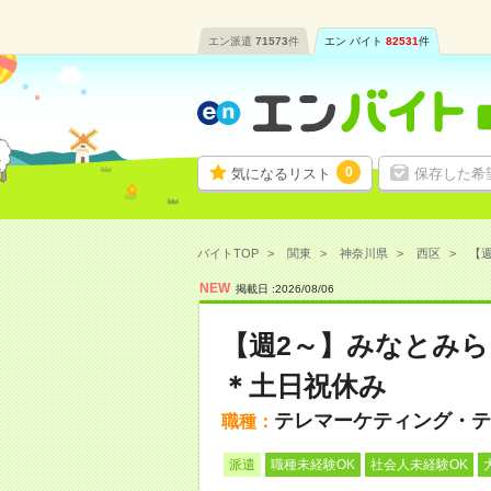
エン派遣
71573
件
エン バイト
82531
件
0
気になるリスト
保存した希
バイトTOP
関東
神奈川県
西区
【週
NEW
掲載日 :
2026
/
08
/
06
【週2～】みなとみ
＊土日祝休み
テレマーケティング・テ
職種：
派遣
職種未経験OK
社会人未経験OK