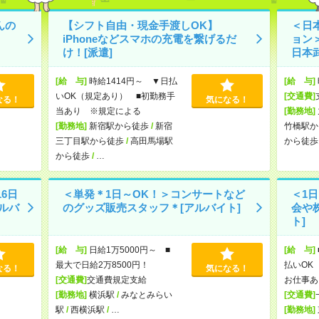
んの
【シフト自由・現金手渡しOK】
＜日
iPhoneなどスマホの充電を繋げるだ
ョン
け！[派遣]
日本
[給 与]
時給1414円～ ▼日払
[給 与]
いOK（規定あり） ■初勤務手
[交通費]
なる！
気になる！
当あり ※規定による
[勤務地]
[勤務地]
新宿駅から徒歩
/
新宿
竹橋駅か
三丁目駅から徒歩
/
高田馬場駅
から徒歩
から徒歩
/
…
16日
＜単発＊1日～OK！＞コンサートなど
＜1
ルバ
のグッズ販売スタッフ＊[アルバイト]
会や
ト]
[給 与]
日給1万5000円～ ■
[給 与]
最大で日給2万8500円！
払いOK 
なる！
気になる！
[交通費]
交通費規定支給
お仕事あ
[勤務地]
横浜駅
/
みなとみらい
[交通費]
駅
/
西横浜駅
/
…
[勤務地]