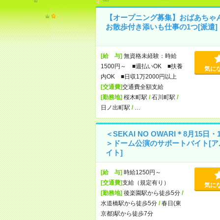
【オープニング募集】おばあちゃ
お散歩付き添いも仕事の1つ[派遣]
[給 与]
無資格未経験：時給
1500円～ ■週払いOK ■扶養
気に
内OK ■日収1万2000円以上
[交通費]
交通費全額支給
[勤務地]
桜木町駅
/
石川町駅
/
日ノ出町駅
/
…
＜SEKAI NO OWARI＊8月15日・
＞ドーム公演のサポートバイト[ア
イト]
[給 与]
時給1250円～
[交通費]
支給（規定有り）
気に
[勤務地]
後楽園駅から徒歩5分
/
水道橋駅から徒歩5分
/
春日(東
京都)駅から徒歩7分