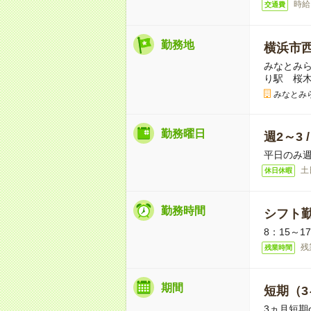
時給
交通費
勤務地
横浜市
みなとみ
り駅 桜
みなとみ
勤務曜日
週2～3 
平日のみ週
土
休日休暇
勤務時間
シフト勤
8：15～1
残
残業時間
期間
短期（3
3ヵ月短期