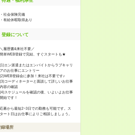
待遇・福利厚生
・社会保険完備
・有給休暇取得あり
登録について
＼履歴書&来社不要／
簡単WEB登録で完結、すぐスタートも★
(1)エン派遣またはエンバイトからラブキャリ
アのお仕事にエントリー
(2)WEB登録会に参加！来社は不要です♪
(3)コーディネーターと面談して詳しいお仕事
内容の確認
(4)スケジュールを確認の後、いよいよお仕事
開始です！
応募から最短2~3日での勤務も可能です。ス
タート日はお仕事によりご相談しましょう。
登録場所