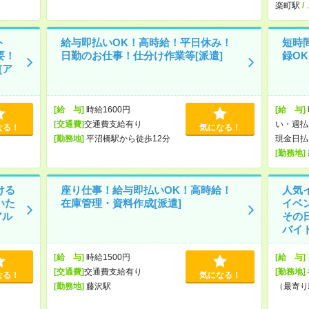
楽町駅
/
ト
給与即払いOK！高時給！平日休み！
短時
要！
日勤のお仕事！仕分け作業等[派遣]
録O
[ア
[給 与]
時給1600円
[給 与]
[交通費]
交通費支給有り
い・週払
なる！
気になる！
[勤務地]
平沼橋駅から徒歩12分
現金日払
[勤務地]
ける
座り仕事！給与即払いOK！高時給！
人気
いた
在庫管理・資料作成[派遣]
イベ
アル
その
バイト
[給 与]
時給1500円
[給 与]
[交通費]
交通費支給有り
[勤務地]
なる！
気になる！
[勤務地]
藤沢駅
（最寄り