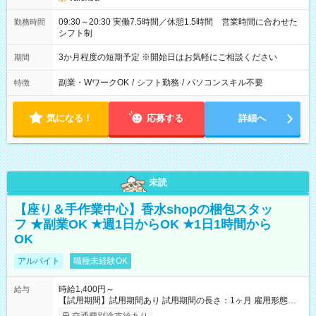
09:30～20:30 実働7.5時間／休憩1.5時間 営業時間に合わせた
勤務時間
シフト制
3か月程度の短期予定 ※開始日はお気軽にご相談ください
期間
副業・WワークOK
/
シフト勤務
/
パソコンスキル不要
特徴
気になる！
応募する
詳細へ
未読
【座り＆手作業中心】香水shopの梱包スタッ
フ ★副業OK ★週1日からOK ★1日1時間から
OK
アルバイト
職種未経験OK
時給1,400円～
給与
【試用期間】試用期間あり 試用期間の長さ：1ヶ月 雇用形態、
給与は本採用時と同じです。