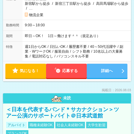
新宿駅から徒歩
/
新宿三丁目駅から徒歩
/
高田馬場駅から徒歩
/
…
物流企業
9:00～18:00
勤務時間
即日～OK！ 1日～働けます＾＾（規定あり）
期間
週1日からOK
/
日払いOK
/
履歴書不要
/
40～50代活躍中
/
副
特徴
業・WワークOK
/
服装自由
/
シフト勤務
/
10名以上の大量募
集
/
電話対応なし
/
パソコンスキル不要
気になる！
応募する
詳細へ
掲載日：2026.08.03
未読
＜日本を代表するバンド＊サカナクション＞ツ
アー公演のサポートバイト＠日本武道館
アルバイト
職種未経験OK
社会人未経験OK
大学生歓迎
ブランクOK