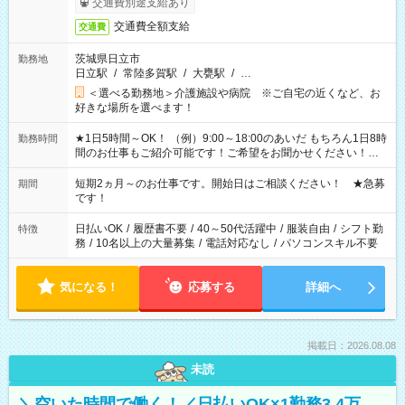
交通費別途支給あり
交通費全額支給
交通費
茨城県日立市
勤務地
日立駅
/
常陸多賀駅
/
大甕駅
/
…
＜選べる勤務地＞介護施設や病院 ※ご自宅の近くなど、お
好きな場所を選べます！
★1日5時間～OK！ （例）9:00～18:00のあいだ もちろん1日8時
勤務時間
間のお仕事もご紹介可能です！ご希望をお聞かせください！★
家庭の都合でお休みが必要な場合も遠慮なくご相談ください。
※週最低15時間以上の勤務が必要です
短期2ヵ月～のお仕事です。開始日はご相談ください！ ★急募
期間
です！
日払いOK
/
履歴書不要
/
40～50代活躍中
/
服装自由
/
シフト勤
特徴
務
/
10名以上の大量募集
/
電話対応なし
/
パソコンスキル不要
気になる！
応募する
詳細へ
掲載日：2026.08.08
未読
＼空いた時間で働く！／日払いOK×1勤務3.4万