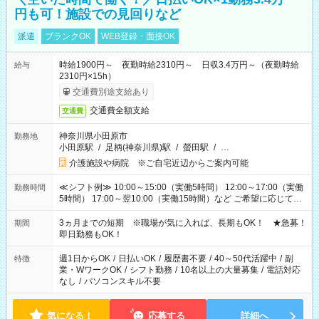
円も可！施設での見回りなど
派遣
ブランクOK
WEB登録・面接OK
時給1900円～ 夜勤時給2310円～ 日収3.4万円～（夜勤時給
給与
2310円×15h）
交通費別途支給あり
交通費全額支給
交通費
神奈川県小田原市
勤務地
小田原駅
/
足柄(神奈川県)駅
/
螢田駅
/
…
介護施設や病院 ※ご自宅近辺からご案内可能
≪シフト例≫ 10:00～15:00（実働5時間） 12:00～17:00（実働
勤務時間
5時間） 17:00～翌10:00（実働15時間）など ご希望に応じて、
働く時間は調整できます！ お気軽に担当へ相談ください！
3ヵ月までの短期 ※職場が気に入れば、長期もOK！ ★急募！
期間
即日勤務もOK！
週1日からOK
/
日払いOK
/
履歴書不要
/
40～50代活躍中
/
副
特徴
業・WワークOK
/
シフト勤務
/
10名以上の大量募集
/
電話対応
なし
/
パソコンスキル不要
気になる！
応募する
詳細へ