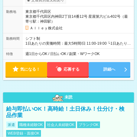
交通費別途支給あり
東京都千代田区
勤務地
東京都千代田区内神田2丁目14番12号 星屋第六ビル402号（最
寄り駅：神田駅）
Ａｌｌｅｙ株式会社
シフト制
勤務時間
1日あたりの実働時間：最大5時間/日 11:00-19:00 └1日あたりの
実働時間：1-5時間 └上記の時間帯内であれば、いつでも勤務可
能！ └平日・土曜日の中で、お好きな曜日でご勤務いただけま
週1日からOK / 日払いOK / 副業・WワークOK
特徴
す！ 【シフト例】 ・11:00～14:00 ・16:30～19:00 ・13:00～
18:00 などのように、自由な働き方が可能なお仕事です！
気になる！
応募する
詳細へ
未読
給与即払いOK！高時給！土日休み！仕分け・検
品作業
派遣
職種未経験OK
社会人未経験OK
ブランクOK
WEB登録・面接OK