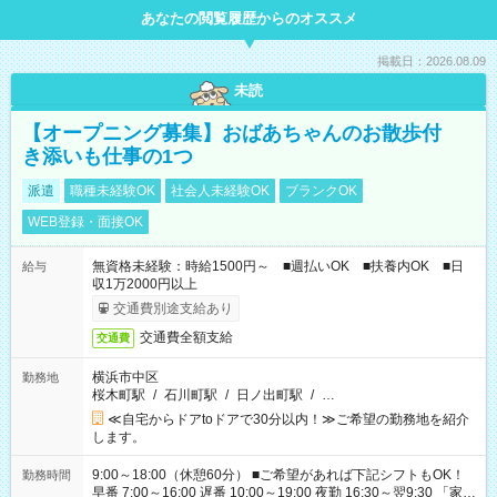
あなたの閲覧履歴からのオススメ
掲載日：2026.08.09
未読
【オープニング募集】おばあちゃんのお散歩付
き添いも仕事の1つ
派遣
職種未経験OK
社会人未経験OK
ブランクOK
WEB登録・面接OK
無資格未経験：時給1500円～ ■週払いOK ■扶養内OK ■日
給与
収1万2000円以上
交通費別途支給あり
交通費全額支給
交通費
横浜市中区
勤務地
桜木町駅
/
石川町駅
/
日ノ出町駅
/
…
≪自宅からドアtoドアで30分以内！≫ご希望の勤務地を紹介
します。
9:00～18:00（休憩60分） ■ご希望があれば下記シフトもOK！
勤務時間
早番 7:00～16:00 遅番 10:00～19:00 夜勤 16:30～翌9:30 「家族