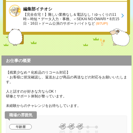
編集部イチオシ
【完全在宅！】難しい業務なし＆電話なし！ゆっくりの11
時～時短＊データ入力・事務、＜SEKAI NO OWARI＊8月15
日・16日＞ドーム公演のサポートバイトなど
(8/7UP!)
お仕事の概要
【残業少なめ＊化粧品のリコール対応】
・お客様に状況確認し、返送および商品の再送などの対応をお願いいたしま
す。
人と話すのが好きな方ならOK！
研修とサポート体制が整っています。
未経験からのチャレンジをお待ちしています。
職場の雰囲気
年齢層
20代
30
40
50
60