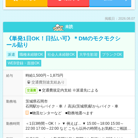
掲載日：2026.08.07
未読
《単発1日OK！日払い可》＊DMのモクモクシ
ール貼り
派遣
職種未経験OK
社会人未経験OK
大学生歓迎
ブランクOK
WEB登録・面接OK
時給1,500円～1,875円
給与
交通費別途支給あり
■ 交通費規定内支給 ※派遣先による
交通費
茨城県石岡市
勤務地
石岡駅からバイク・車
/
高浜(茨城県)駅からバイク・車
■物流センターなど ■勤務地選べます
＜1日3時間～OK！＞ ▼ 例えば… ▼ 15:00～18:00 15:00～
勤務時間
22:00 17:00～22:00 など こちら以外の時間もお気軽にご相談く
ださい！