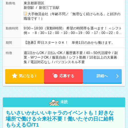
東京都新宿区
勤務地
新宿駅
/
新宿三丁目駅
大手物流会社（年齢不問／「無理なく続けられる」と好評の
職場です！）
9:00～18:00（実動8時間） 希望の時間帯を選べます！ ＜シフト
勤務時間
例＞ ・8：30～12：00 ・10：00～19：00 ・17：00～22：00
・13：00～22：00 ・22：00～翌6：00 など
【急募】即日スタートＯＫ！ 単発1日のみから働けます。
期間
週1日からOK
/
日払いOK
/
履歴書不要
/
40～50代活躍中
/
副
特徴
業・WワークOK
/
服装自由
/
シフト勤務
/
10名以上の大量募
集
/
電話対応なし
/
パソコンスキル不要
気になる！
応募する
詳細へ
未読
ちいさいかわいいキャラのイベントも！好きな
場所で働ける☆来社不要！働いたその日に給料
もらえる◎/T1