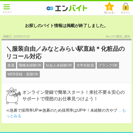
0
メニュー
気になる！
ログイン
お探しのバイト情報は掲載が終了しました。
掲載日 :2026
/
07
/
10
No.LCY横浜_個別
＼服装自由／みなとみらい駅直結＊化粧品の
リコール対応
派遣
職種未経験OK
社会人未経験OK
大学生歓迎
ブランクOK
WEB登録・面接OK
オンライン登録で簡単スタート！来社不要＆安心の
サポートで理想のお仕事見つけよう！
≪急募で採用率UP≫急募のため採用率はUP中！未経験の方やブ
...も
っとみる