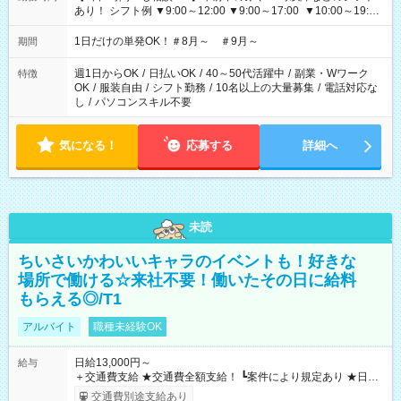
あり！ シフト例 ▼9:00～12:00 ▼9:00～17:00 ▼10:00～19:00
▼18:00～21:00
1日だけの単発OK！＃8月～ ＃9月～
期間
週1日からOK
/
日払いOK
/
40～50代活躍中
/
副業・Wワーク
特徴
OK
/
服装自由
/
シフト勤務
/
10名以上の大量募集
/
電話対応な
し
/
パソコンスキル不要
気になる！
応募する
詳細へ
未読
ちいさいかわいいキャラのイベントも！好きな
場所で働ける☆来社不要！働いたその日に給料
もらえる◎/T1
アルバイト
職種未経験OK
日給13,000円～
給与
＋交通費支給 ★交通費全額支給！ ┗案件により規定あり ★日払
いOK！（規定あり） ┗働いたその日に現金GET♪ お仕事後はコ
交通費別途支給あり