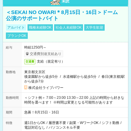
未読
＜SEKAI NO OWARI＊8月15日・16日＞ドーム
公演のサポートバイト
アルバイト
職種未経験OK
社会人未経験OK
大学生歓迎
ブランクOK
時給1250円～
給与
交通費別途支給あり
支給（規定有り）
交通費
東京都文京区
勤務地
後楽園駅から徒歩5分
/
水道橋駅から徒歩5分
/
春日(東京都)駅
から徒歩7分
株式会社ライブパワー
＜シフト例＞ 7:00～23:00 13:30～22:00 上記の時間から好きな
勤務時間
時間を選べます！ ※時間は変更となる可能性があります
急募！8月15日・16日
期間
週1日からOK
/
履歴書不要
/
副業・WワークOK
/
シフト勤務
/
特徴
電話対応なし
/
パソコンスキル不要