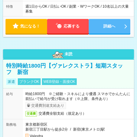
週1日からOK / 日払いOK / 副業・WワークOK / 10名以上の大量
特徴
募集
気になる！
応募する
詳細へ
未読
特別時給1800円【ヴァレクストラ】短期スタッ
フ 新宿
派遣
ブランクOK
WEB登録・面接OK
時給1800円 ※ご経験・スキルにより優遇 スマホでかんたんに
給与
前払いで給与が受け取れます（※上限、条件あり）
交通費別途支給あり
交通費全額支給（規定あり）
交通費
東京都新宿区
勤務地
新宿三丁目駅から徒歩2分
/
新宿(東京メトロ)駅
Valextra