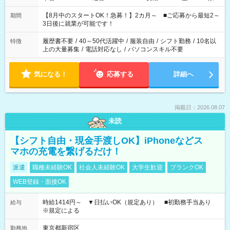
と休みを合わせたい」 「余裕を持って夕飯の準備がしたい」
「できれば残業はしたくない」 など、ご希望を教えてください
【8月中のスタートOK！急募！】2カ月～ ■ご応募から最短2～
期間
ね。 ※Wワーク希望の方へ 今ご覧のお仕事で希望する勤務時間
3日後に就業が可能です！
と、もう1つのお仕事の勤務時間。 合計で週40時間を超える場
合は応募できません。
履歴書不要
/
40～50代活躍中
/
服装自由
/
シフト勤務
/
10名以
特徴
上の大量募集
/
電話対応なし
/
パソコンスキル不要
気になる！
応募する
詳細へ
掲載日：2026.08.07
未読
【シフト自由・現金手渡しOK】iPhoneなどス
マホの充電を繋げるだけ！
派遣
職種未経験OK
社会人未経験OK
大学生歓迎
ブランクOK
WEB登録・面接OK
時給1414円～ ▼日払いOK（規定あり） ■初勤務手当あり
給与
※規定による
東京都新宿区
勤務地