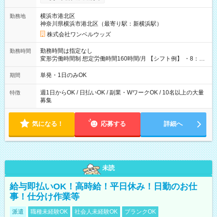
ンビニATMから 日払い分を引き落とせます！ 【試用期間】試
用期間なし
横浜市港北区
勤務地
神奈川県横浜市港北区（最寄り駅：新横浜駅）
株式会社ワンベルウッズ
勤務時間は指定なし
勤務時間
変形労働時間制 想定労働時間160時間/月 【シフト例】 ・8：00
～21：00
単発・1日のみOK
期間
週1日からOK / 日払いOK / 副業・WワークOK / 10名以上の大量
特徴
募集
気になる！
応募する
詳細へ
未読
給与即払いOK！高時給！平日休み！日勤のお仕
事！仕分け作業等
派遣
職種未経験OK
社会人未経験OK
ブランクOK