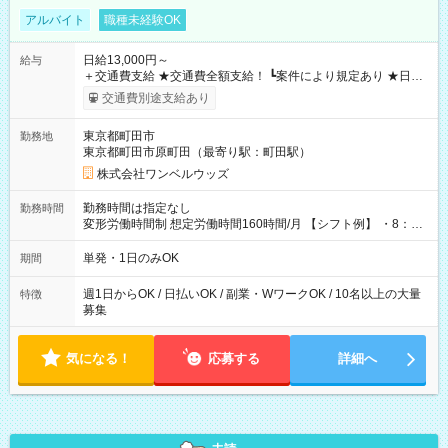
アルバイト
職種未経験OK
日給13,000円～
給与
＋交通費支給 ★交通費全額支給！ ┗案件により規定あり ★日払
いOK！（規定あり） ┗働いたその日に現金GET♪ お仕事後はコ
交通費別途支給あり
ンビニATMから 日払い分を引き落とせます！ 【試用期間】試
用期間なし
東京都町田市
勤務地
東京都町田市原町田（最寄り駅：町田駅）
株式会社ワンベルウッズ
勤務時間は指定なし
勤務時間
変形労働時間制 想定労働時間160時間/月 【シフト例】 ・8：00
～21：00
単発・1日のみOK
期間
週1日からOK / 日払いOK / 副業・WワークOK / 10名以上の大量
特徴
募集
気になる！
応募する
詳細へ