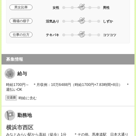
男女比率
女性
男性
職場の様子
活気あり
しずか
仕事の仕方
テキパキ
コツコツ
募集情報
給与
時給1700円～ ＊月収例：10万6488円（時給1700円×7.83時間×8日） ＊
週払いOK
時給に含む
交通費
勤務地
横浜市西区
みなとみらい駅から直結（徒歩）1分 ＊その他、馬車道駅 日本大通り