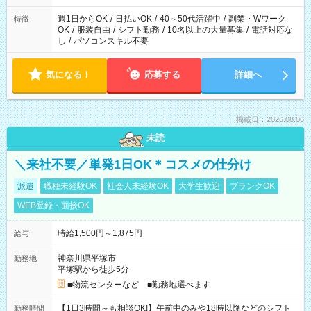
週1日からOK
/
日払いOK
/
40～50代活躍中
/
副業・Wワーク
特徴
OK
/
服装自由
/
シフト勤務
/
10名以上の大量募集
/
電話対応な
し
/
パソコンスキル不要
気になる！
応募する
詳細へ
掲載日：2026.08.06
未読
＼来社不要／単発1日OK＊コスメの仕分け
派遣
職種未経験OK
社会人未経験OK
大学生歓迎
ブランクOK
WEB登録・面接OK
時給1,500円～1,875円
給与
神奈川県平塚市
勤務地
平塚駅から徒歩5分
■物流センターなど ■勤務地選べます
【1日3時間～も相談OK!】午前中のみや18時以降などのシフト
勤務時間