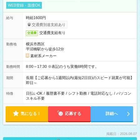
WEB登録・面接OK
時給1600円
給与
交通費別途支給あり
交通費支給有り
交通費
横浜市西区
勤務地
平沼橋駅から徒歩12分
素材系メーカー
8:00～17:30 ※表記のうち実働8時間です。
勤務時間
長期【ご応募から1週間以内(最短2日目)のスピード就業が可能】
期間
即日～
日払いOK
/
履歴書不要
/
シフト勤務
/
電話対応なし
/
パソコン
特徴
スキル不要
気になる！
応募する
詳細へ
掲載日：2026.08.07