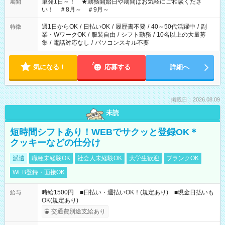
単発1日～！ ★勤務開始日や期間はお気軽にご相談くださ
期間
い！ ＃8月～ ＃9月～
週1日からOK
/
日払いOK
/
履歴書不要
/
40～50代活躍中
/
副
特徴
業・WワークOK
/
服装自由
/
シフト勤務
/
10名以上の大量募
集
/
電話対応なし
/
パソコンスキル不要
気になる！
応募する
詳細へ
掲載日：2026.08.09
未読
短時間シフトあり！WEBでサクッと登録OK＊
クッキーなどの仕分け
派遣
職種未経験OK
社会人未経験OK
大学生歓迎
ブランクOK
WEB登録・面接OK
時給1500円 ■日払い・週払いOK！(規定あり) ■現金日払いも
給与
OK(規定あり)
交通費別途支給あり