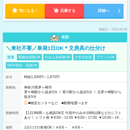
気になる！
応募する
詳細へ
掲載日：2026.08.08
未読
＼来社不要／単発1日OK＊文房具の仕分け
派遣
職種未経験OK
社会人未経験OK
大学生歓迎
ブランクOK
WEB登録・面接OK
時給1,500円～1,875円
給与
神奈川県茅ヶ崎市
勤務地
茅ケ崎駅から徒歩5分
/
香川駅から徒歩5分
/
北茅ケ崎駅から
徒歩5分
■物流センターなど ■勤務地選べます
【1日3時間～も相談OK!】午前中のみや18時以降などのシフト
勤務時間
あり！ シフト例 ▼9:00～12:00 ▼9:00～17:00 ▼10:00～19:00
▼18:00～21:00
1日だけの単発OK！＃8月～ ＃9月～
期間