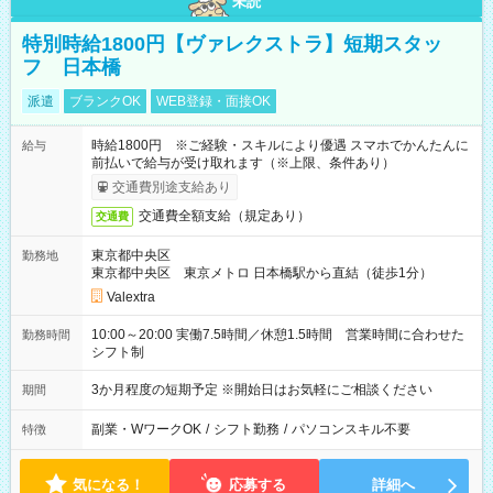
未読
特別時給1800円【ヴァレクストラ】短期スタッ
フ 日本橋
派遣
ブランクOK
WEB登録・面接OK
時給1800円 ※ご経験・スキルにより優遇 スマホでかんたんに
給与
前払いで給与が受け取れます（※上限、条件あり）
交通費別途支給あり
交通費全額支給（規定あり）
交通費
東京都中央区
勤務地
東京都中央区 東京メトロ 日本橋駅から直結（徒歩1分）
Valextra
10:00～20:00 実働7.5時間／休憩1.5時間 営業時間に合わせた
勤務時間
シフト制
3か月程度の短期予定 ※開始日はお気軽にご相談ください
期間
副業・WワークOK
/
シフト勤務
/
パソコンスキル不要
特徴
気になる！
応募する
詳細へ