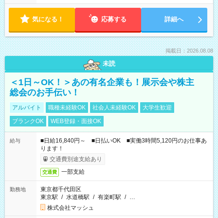
気になる！
応募する
詳細へ
掲載日：2026.08.08
未読
＜1日～OK！＞あの有名企業も！展示会や株主
総会のお手伝い！
アルバイト
職種未経験OK
社会人未経験OK
大学生歓迎
ブランクOK
WEB登録・面接OK
■日給16,840円～ ■日払いOK ■実働3時間5,120円のお仕事あ
給与
ります！
交通費別途支給あり
一部支給
交通費
東京都千代田区
勤務地
東京駅
/
水道橋駅
/
有楽町駅
/
…
株式会社マッシュ