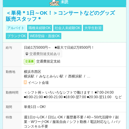
未読
＜単発＊1日～OK！＞コンサートなどのグッズ
販売スタッフ＊
アルバイト
職種未経験OK
社会人未経験OK
大学生歓迎
ブランクOK
WEB登録・面接OK
日給1万5000円～ ■最大で日給2万8500円！
給与
交通費別途支給あり
交通費規定支給
交通費
横浜市西区
勤務地
横浜駅
/
みなとみらい駅
/
西横浜駅
/
…
イベント会場
＜シフト例＞ いろいろなシフトで働けます！ ■7:00-24:00
勤務時間
■8:00-21:00 ■9:00-21:00 ■18:00-翌7:00 ■20:30-翌11:00 など
単発1日～OK!
期間
週1日からOK
/
日払いOK
/
履歴書不要
/
40～50代活躍中
/
副
特徴
業・WワークOK
/
服装自由
/
シフト勤務
/
電話対応なし
/
パソ
コンスキル不要