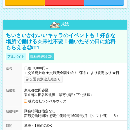
未読
ちいさいかわいいキャラのイベントも！好きな
場所で働ける☆来社不要！働いたその日に給料
もらえる◎/T1
アルバイト
職種未経験OK
日給13,000円～
給与
＋交通費支給 ★交通費全額支給！ ┗案件により規定あり ★日払
いOK！（規定あり） ┗働いたその日に現金GET♪ お仕事後はコ
交通費別途支給あり
ンビニATMから 日払い分を引き落とせます！ 【試用期間】試
用期間なし
東京都世田谷区
勤務地
東京都世田谷区北沢（最寄り駅：下北沢駅）
株式会社ワンベルウッズ
勤務時間は指定なし
勤務時間
変形労働時間制 想定労働時間160時間/月 【シフト例】 ・8：00
～21：00
単発・1日のみOK
期間