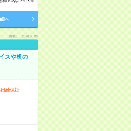
勤務
/
10名以上の大量
細へ
掲載日：2026.08.05
イスや机の
い日給保証