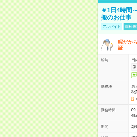
＃1日4時間
搬のお仕事
アルバイト
職種未
暇だか
証
日
給与
交
東
勤務地
秋
09
勤務時間
4
激
期間