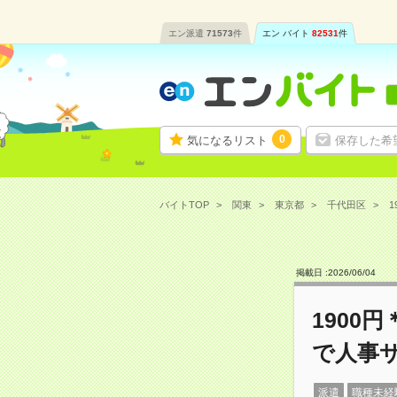
エン派遣
71573
件
エン バイト
82531
件
0
気になるリスト
保存した希
バイトTOP
関東
東京都
千代田区
1
掲載日 :
2026
/
06
/
04
1900
で人事
派遣
職種未経