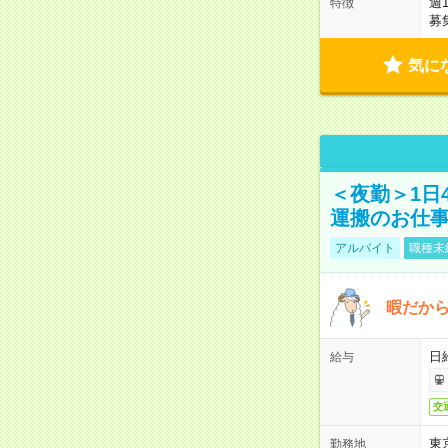
週
特徴
募
気に
＜夜勤＞1日
運搬のお仕
アルバイト
職種未
暇だか
日
給与
交
東
勤務地