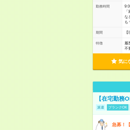
9:
勤務時間
「
な
も
【
期間
履
特徴
不
気に
【在宅勤務O
派遣
ブランクOK
急募！【