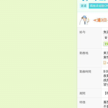
派遣
職種未経験O
≪週3日
無
給与
交
東
勤務地
巣
9:
勤務時間
夜
残
望
【
期間
履
特徴
不