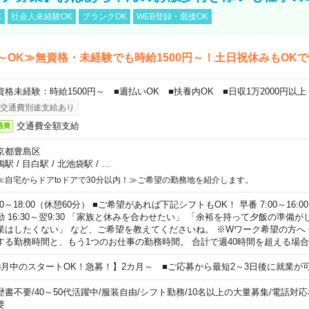
K
社会人未経験OK
ブランクOK
WEB登録・面接OK
～OK≫無資格・未経験でも時給1500円～！土日祝休みもOK
資格未経験：時給1500円～ ■週払いOK ■扶養内OK ■日収1万2000円以上
交通費別途支給あり
交通費全額支給
通費
京都豊島区
鴨駅
/
目白駅
/
北池袋駅
/
…
≪自宅からドアtoドアで30分以内！≫ご希望の勤務地を紹介します。
00～18:00（休憩60分） ■ご希望があれば下記シフトもOK！ 早番 7:00～16:00 遅
勤 16:30～翌9:30 「家族と休みを合わせたい」 「余裕を持って夕飯の準備
業はしたくない」 など、ご希望を教えてくださいね。 ※Wワーク希望の方へ
する勤務時間と、もう1つのお仕事の勤務時間。 合計で週40時間を超える場
8月中のスタートOK！急募！】2カ月～ ■ご応募から最短2～3日後に就業が
歴書不要
/
40～50代活躍中
/
服装自由
/
シフト勤務
/
10名以上の大量募集
/
電話対応
要