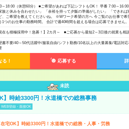
00～18:00（休憩60分） ■ご希望があれば下記シフトもOK！ 早番 7:00～16:00 遅
家族と休みを合わせたい」 「余裕を持って夕飯の準備がしたい」 「できれば
ど、ご希望を教えてくださいね。 ※Wワーク希望の方へ 今ご覧のお仕事で希
う1つのお仕事の勤務時間。 合計で週40時間を超える場合は応募できません。
現在も積極採用中！急募！】2カ月～ ■ご応募から最短2～3日後の就業も相
歴書不要
/
40～50代活躍中
/
服装自由
/
シフト勤務
/
10名以上の大量募集
/
電話対応
要
なる！
応募する
詳
未読
K】時給3300円！水道橋での総務事務
WEB登録・面接OK
在宅OK】時給3300円！水道橋での総務・人事・労務