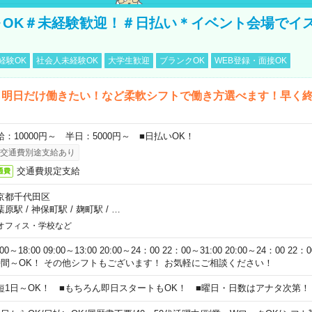
～OK＃未経験歓迎！＃日払い＊イベント会場でイ
経験OK
社会人未経験OK
大学生歓迎
ブランクOK
WEB登録・面接OK
ら明日だけ働きたい！など柔軟シフトで働き方選べます！早く
給：10000円～ 半日：5000円～ ■日払いOK！
交通費別途支給あり
交通費規定支給
通費
京都千代田区
葉原駅
/
神保町駅
/
麹町駅
/
…
オフィス・学校など
:00～18:00 09:00～13:00 20:00～24：00 22：00～31:00 20:00～24：00 2
時間～OK！ その他シフトもございます！ お気軽にご相談ください！
短1日～OK！ ■もちろん即日スタートもOK！ ■曜日・日数はアナタ次第！