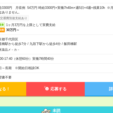
給3300円 月収例 54万円 時給3300円×実働7h40m×週5日×4週+残業10h
はありません。
交通費別途支給あり
1ヶ月3万円を上限として実費支給
通費
30万円～
収例
京都千代田区
道橋駅から徒歩7分
/
九段下駅から徒歩4分
/
飯田橋駅
医薬品メ－カ－
:00-17:40（休憩60分）実働7時間40分
日～長期 ※開始日相談OK
歴書不要
なる！
応募する
詳
未読