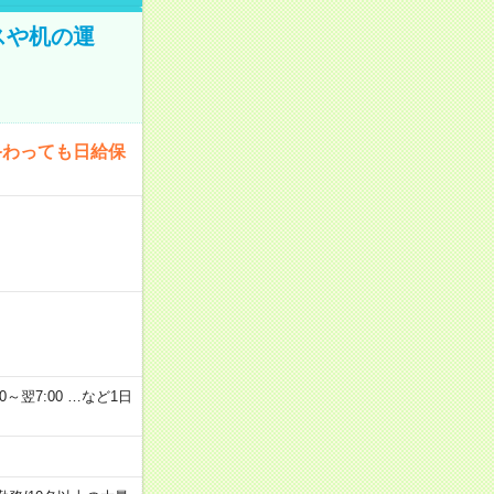
スや机の運
終わっても日給保
2：00～翌7:00 …など1日