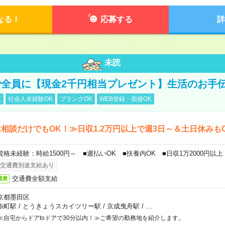
なる！
応募する
詳
未読
全員に【現金2千円相当プレゼント】生活のお手
K
社会人未経験OK
ブランクOK
WEB登録・面接OK
相談だけでもOK！≫日収1.2万円以上で週3日～＆土日休みも
資格未経験：時給1500円～ ■週払いOK ■扶養内OK ■日収1万2000円以上
交通費別途支給あり
交通費全額支給
通費
京都墨田区
糸町駅
/
とうきょうスカイツリー駅
/
京成曳舟駅
/
…
≪自宅からドアtoドアで30分以内！≫ご希望の勤務地を紹介します。