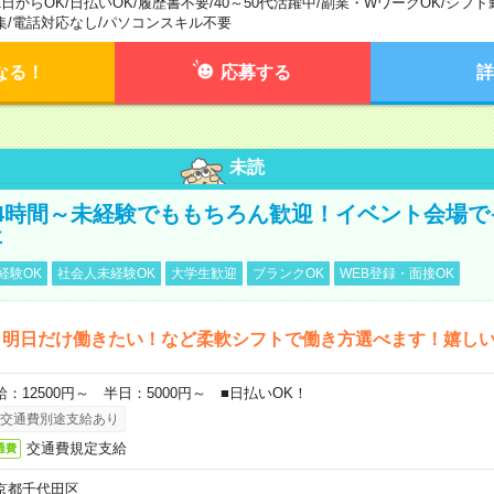
1日からOK
/
日払いOK
/
履歴書不要
/
40～50代活躍中
/
副業・WワークOK
/
シフト
集
/
電話対応なし
/
パソコンスキル不要
なる！
応募する
詳
未読
4時間～未経験でももちろん歓迎！イベント会場で
事
経験OK
社会人未経験OK
大学生歓迎
ブランクOK
WEB登録・面接OK
ら明日だけ働きたい！など柔軟シフトで働き方選べます！嬉し
給：12500円～ 半日：5000円～ ■日払いOK！
交通費別途支給あり
交通費規定支給
通費
京都千代田区