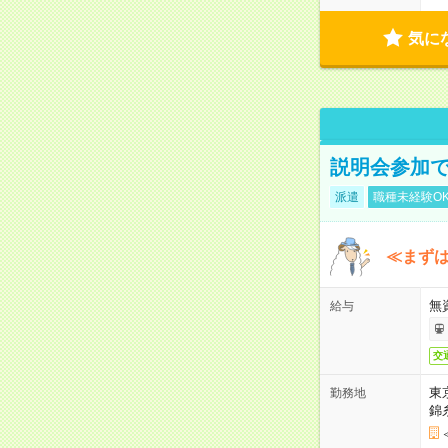
気に
説明会参加で
派遣
職種未経験O
≪まずは
無
給与
交
東
勤務地
錦