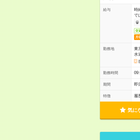
時
給与
で
交
月
東
勤務地
水
09
勤務時間
即
期間
履
特徴
気に