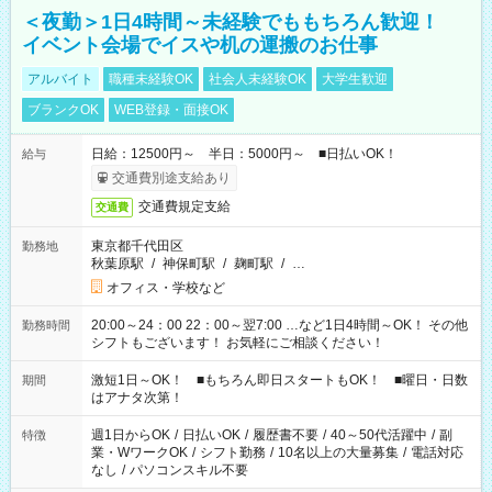
＜夜勤＞1日4時間～未経験でももちろん歓迎！
イベント会場でイスや机の運搬のお仕事
アルバイト
職種未経験OK
社会人未経験OK
大学生歓迎
ブランクOK
WEB登録・面接OK
日給：12500円～ 半日：5000円～ ■日払いOK！
給与
交通費別途支給あり
交通費規定支給
交通費
東京都千代田区
勤務地
秋葉原駅
/
神保町駅
/
麹町駅
/
…
オフィス・学校など
20:00～24：00 22：00～翌7:00 …など1日4時間～OK！ その他
勤務時間
シフトもございます！ お気軽にご相談ください！
激短1日～OK！ ■もちろん即日スタートもOK！ ■曜日・日数
期間
はアナタ次第！
週1日からOK
/
日払いOK
/
履歴書不要
/
40～50代活躍中
/
副
特徴
業・WワークOK
/
シフト勤務
/
10名以上の大量募集
/
電話対応
なし
/
パソコンスキル不要