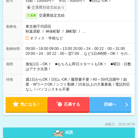
日給：10000円～ 半日：5000円～ ■日払いOK！
給与
交通費別途支給あり
交通費規定支給
交通費
東京都千代田区
勤務地
秋葉原駅
/
神保町駅
/
麹町駅
/
…
オフィス・学校など
09:00～18:00 09:00～13:00 20:00～24：00 22：00～31:00
勤務時間
20:00～24：00 22：00～翌7:00 …など1日4時間～OK！ その他
シフトもございます！ お気軽にご相談ください！
激短1日～OK！ ■もちろん即日スタートもOK！ ■曜日・日数
期間
はアナタ次第！
週1日からOK
/
日払いOK
/
履歴書不要
/
40～50代活躍中
/
副
特徴
業・WワークOK
/
シフト勤務
/
10名以上の大量募集
/
電話対応
なし
/
パソコンスキル不要
気になる！
応募する
詳細へ
掲載日：2026.08.09
未読