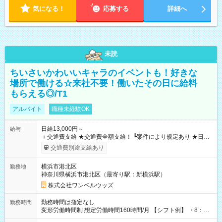
気になる！
応募する
詳細へ
未読
ちいさいかわいいキャラのイベントも！好きな
場所で働ける☆来社不要！働いたその日に給料
もらえる◎/T1
アルバイト
職種未経験OK
日給13,000円～
給与
＋交通費支給 ★交通費全額支給！ ┗案件により規定あり ★日払
いOK！（規定あり） ┗働いたその日に現金GET♪ お仕事後はコ
交通費別途支給あり
ンビニATMから 日払い分を引き落とせます！ 【試用期間】試
用期間なし
横浜市港北区
勤務地
神奈川県横浜市港北区（最寄り駅：新横浜駅）
株式会社ワンベルウッズ
勤務時間は指定なし
勤務時間
変形労働時間制 想定労働時間160時間/月 【シフト例】 ・8：00
～21：00