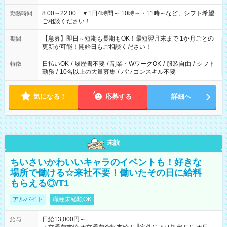
8:00～22:00 ▼1日4時間～ 10時～・11時～など、シフト希望
勤務時間
ご相談ください！
【急募】即日～短期も長期もOK！最短翌月末まで 1か月ごとの
期間
更新が可能！開始日もご相談ください！
日払いOK
/
履歴書不要
/
副業・WワークOK
/
服装自由
/
シフト
特徴
勤務
/
10名以上の大量募集
/
パソコンスキル不要
気になる！
応募する
詳細へ
未読
ちいさいかわいいキャラのイベントも！好きな
場所で働ける☆来社不要！働いたその日に給料
もらえる◎/T1
アルバイト
職種未経験OK
日給13,000円～
給与