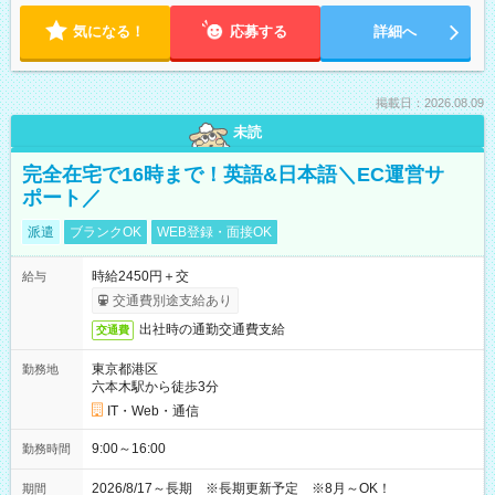
気になる！
応募する
詳細へ
掲載日：2026.08.09
未読
完全在宅で16時まで！英語&日本語＼EC運営サ
ポート／
派遣
ブランクOK
WEB登録・面接OK
時給2450円＋交
給与
交通費別途支給あり
出社時の通勤交通費支給
交通費
東京都港区
勤務地
六本木駅から徒歩3分
IT・Web・通信
9:00～16:00
勤務時間
2026/8/17～長期 ※長期更新予定 ※8月～OK！
期間