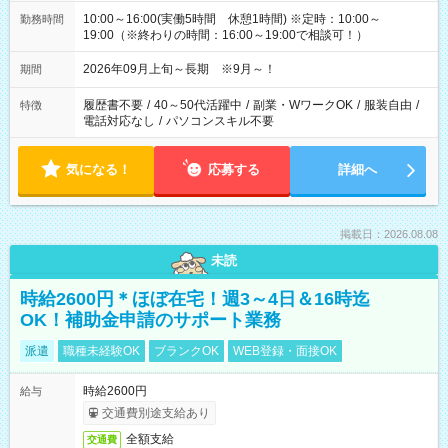
10:00～16:00(実働5時間 休憩1時間) ※定時：10:00～
勤務時間
19:00（※終わりの時間：16:00～19:00で相談可！）
2026年09月上旬～長期 ※9月～！
期間
履歴書不要
/
40～50代活躍中
/
副業・WワークOK
/
服装自由
/
特徴
電話対応なし
/
パソコンスキル不要
気になる！
応募する
詳細へ
掲載日：2026.08.08
未読
時給2600円＊ほぼ在宅！週3～4日＆16時迄
OK！補助金申請のサポート業務
派遣
職種未経験OK
ブランクOK
WEB登録・面接OK
時給2600円
給与
交通費別途支給あり
全額支給
交通費