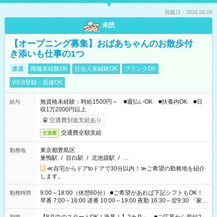
掲載日：2026.08.09
未読
【オープニング募集】おばあちゃんのお散歩付
き添いも仕事の1つ
派遣
職種未経験OK
社会人未経験OK
ブランクOK
WEB登録・面接OK
無資格未経験：時給1500円～ ■週払いOK ■扶養内OK ■日
給与
収1万2000円以上
交通費別途支給あり
交通費全額支給
交通費
東京都豊島区
勤務地
巣鴨駅
/
目白駅
/
北池袋駅
/
…
≪自宅からドアtoドアで30分以内！≫ご希望の勤務地を紹介
します。
9:00～18:00（休憩60分） ■ご希望があれば下記シフトもOK！
勤務時間
早番 7:00～16:00 遅番 10:00～19:00 夜勤 16:30～翌9:30 「家族
と休みを合わせたい」 「余裕を持って夕飯の準備がしたい」
「できれば残業はしたくない」 など、ご希望を教えてください