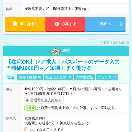
履歴書不要
/
40～50代活躍中
/
服装自由
特徴
気になる！
応募する
詳細へ
掲載日：2026.08.05
未読
【在宅OK】レア求人！パスポートのデータ入力
＊時給1900円～／短期！すぐ働ける
派遣
職種未経験OK
社会人未経験OK
大学生歓迎
ブランクOK
時給1900円～時給2100円 ▼日払い週払い可能！※規定有り
給与
▼1日6時間勤務で日収1万以上！
交通費別途支給あり
交通費一部別途支給 ※お仕事によって変動あり
交通費
東京都渋谷区
勤務地
渋谷駅から徒歩5分
/
神泉駅から徒歩5分
キレイなオフィスです