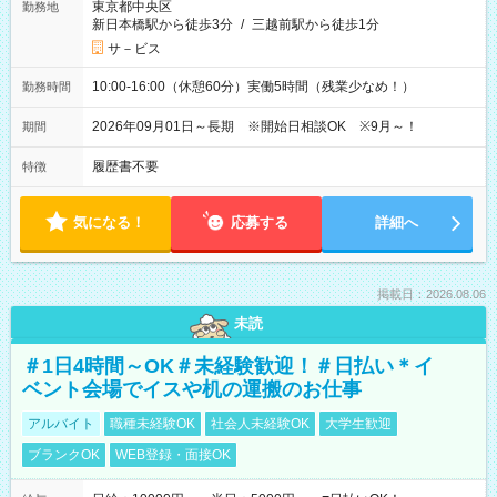
東京都中央区
勤務地
新日本橋駅から徒歩3分
/
三越前駅から徒歩1分
サ－ビス
10:00-16:00（休憩60分）実働5時間（残業少なめ！）
勤務時間
2026年09月01日～長期 ※開始日相談OK ※9月～！
期間
履歴書不要
特徴
気になる！
応募する
詳細へ
掲載日：2026.08.06
未読
＃1日4時間～OK＃未経験歓迎！＃日払い＊イ
ベント会場でイスや机の運搬のお仕事
アルバイト
職種未経験OK
社会人未経験OK
大学生歓迎
ブランクOK
WEB登録・面接OK