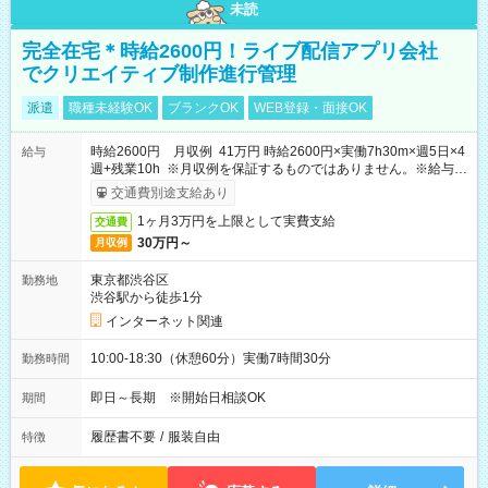
未読
完全在宅＊時給2600円！ライブ配信アプリ会社
でクリエイティブ制作進行管理
派遣
職種未経験OK
ブランクOK
WEB登録・面接OK
時給2600円 月収例 41万円 時給2600円×実働7h30m×週5日×4
給与
週+残業10h ※月収例を保証するものではありません。※給与即
受取りサービス利用可（利用条件有）
交通費別途支給あり
1ヶ月3万円を上限として実費支給
交通費
30万円～
月収例
東京都渋谷区
勤務地
渋谷駅から徒歩1分
インターネット関連
10:00-18:30（休憩60分）実働7時間30分
勤務時間
即日～長期 ※開始日相談OK
期間
履歴書不要
/
服装自由
特徴