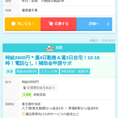
即日～長期 ※開始日相談OK
期間
履歴書不要
特徴
気になる！
応募する
詳細へ
掲載日：2026.08.07
未読
時給2600円＊週4日勤務＆週3日在宅！10-16
時！電話なし！補助金申請サポ
派遣
職種未経験OK
ブランクOK
WEB登録・面接OK
時給2600円
給与
交通費別途支給あり
全額支給
交通費
東京都中央区
勤務地
八丁堀(東京都)駅から徒歩2分
/
茅場町駅から徒歩6分
建設業界向けのAIサービスの提供など