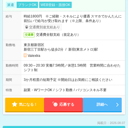
派遣
ブランクOK
WEB登録・面接OK
時給1800円 ※ご経験・スキルにより優遇 スマホでかんたんに
給与
前払いで給与が受け取れます（※上限、条件あり）
交通費別途支給あり
交通費全額支給（規定あり）
交通費
東京都新宿区
勤務地
新宿三丁目駅から徒歩2分
/
新宿(東京メトロ)駅
Valextra
09:30～20:30 実働7.5時間／休憩1.5時間 営業時間に合わせた
勤務時間
シフト制
3か月程度の短期予定 ※開始日はお気軽にご相談ください
期間
副業・WワークOK
/
シフト勤務
/
パソコンスキル不要
特徴
気になる！
応募する
詳細へ
掲載日：2026.08.07