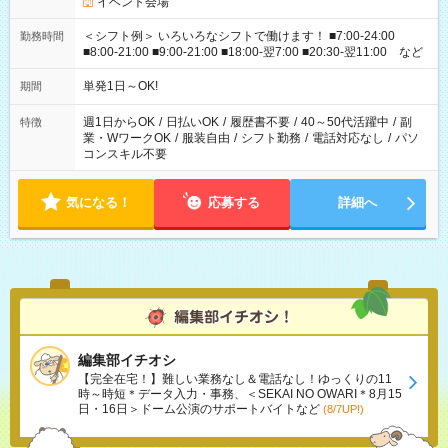
イベント会場
＜シフト例＞ いろいろなシフトで働けます！ ■7:00-24:00
勤務時間
■8:00-21:00 ■9:00-21:00 ■18:00-翌7:00 ■20:30-翌11:00 など
単発1日～OK!
期間
週1日からOK
/
日払いOK
/
履歴書不要
/
40～50代活躍中
/
副
特徴
業・WワークOK
/
服装自由
/
シフト勤務
/
電話対応なし
/
パソ
コンスキル不要
気になる！
応募する
詳細へ
編集部イチオシ
【完全在宅！】難しい業務なし＆電話なし！ゆっくりの11
時～時短＊データ入力・事務、＜SEKAI NO OWARI＊8月15
日・16日＞ドーム公演のサポートバイトなど
(8/7UP!)