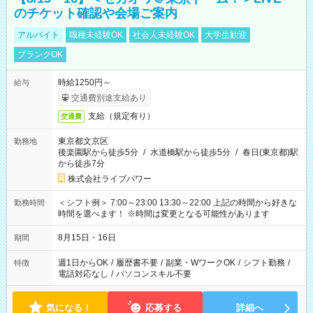
のチケット確認や会場ご案内
アルバイト
職種未経験OK
社会人未経験OK
大学生歓迎
ブランクOK
時給1250円～
給与
交通費別途支給あり
支給（規定有り）
交通費
東京都文京区
勤務地
後楽園駅から徒歩5分
/
水道橋駅から徒歩5分
/
春日(東京都)駅
から徒歩7分
株式会社ライブパワー
＜シフト例＞ 7:00～23:00 13:30～22:00 上記の時間から好きな
勤務時間
時間を選べます！ ※時間は変更となる可能性があります
8月15日・16日
期間
週1日からOK
/
履歴書不要
/
副業・WワークOK
/
シフト勤務
/
特徴
電話対応なし
/
パソコンスキル不要
気になる！
応募する
詳細へ