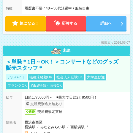
履歴書不要
/
40～50代活躍中
/
服装自由
特徴
気になる！
応募する
詳細へ
掲載日：2026.08.07
未読
＜単発＊1日～OK！＞コンサートなどのグッズ
販売スタッフ＊
アルバイト
職種未経験OK
社会人未経験OK
大学生歓迎
ブランクOK
WEB登録・面接OK
日給1万5000円～ ■最大で日給2万8500円！
給与
交通費別途支給あり
交通費規定支給
交通費
横浜市西区
勤務地
横浜駅
/
みなとみらい駅
/
西横浜駅
/
…