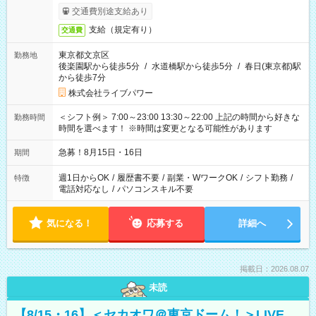
交通費別途支給あり
支給（規定有り）
交通費
東京都文京区
勤務地
後楽園駅から徒歩5分
/
水道橋駅から徒歩5分
/
春日(東京都)駅
から徒歩7分
株式会社ライブパワー
＜シフト例＞ 7:00～23:00 13:30～22:00 上記の時間から好きな
勤務時間
時間を選べます！ ※時間は変更となる可能性があります
急募！8月15日・16日
期間
週1日からOK
/
履歴書不要
/
副業・WワークOK
/
シフト勤務
/
特徴
電話対応なし
/
パソコンスキル不要
気になる！
応募する
詳細へ
掲載日：2026.08.07
未読
【8/15・16】＜セカオワ＠東京ドーム！＞LIVE