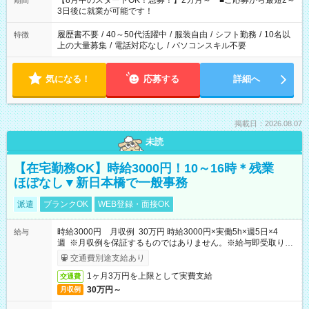
【8月中のスタートOK！急募！】2カ月～ ■ご応募から最短2～
期間
ね。 ※Wワーク希望の方へ 今ご覧のお仕事で希望する勤務時間
3日後に就業が可能です！
と、もう1つのお仕事の勤務時間。 合計で週40時間を超える場
合は応募できません。
履歴書不要
/
40～50代活躍中
/
服装自由
/
シフト勤務
/
10名以
特徴
上の大量募集
/
電話対応なし
/
パソコンスキル不要
気になる！
応募する
詳細へ
掲載日：2026.08.07
未読
【在宅勤務OK】時給3000円！10～16時＊残業
ほぼなし▼新日本橋で一般事務
派遣
ブランクOK
WEB登録・面接OK
時給3000円 月収例 30万円 時給3000円×実働5h×週5日×4
給与
週 ※月収例を保証するものではありません。※給与即受取りサ
ービス利用可（利用条件有）
交通費別途支給あり
1ヶ月3万円を上限として実費支給
交通費
30万円～
月収例