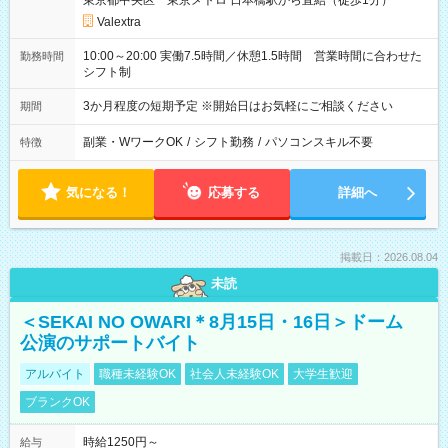
東京都中央区 東京メトロ 日本橋駅から直結（徒歩1分）
Valextra
10:00～20:00 実働7.5時間／休憩1.5時間 営業時間に合わせた
勤務時間
シフト制
3か月程度の短期予定 ※開始日はお気軽にご相談ください
期間
副業・WワークOK
/
シフト勤務
/
パソコンスキル不要
特徴
気になる！
応募する
詳細へ
掲載日：2026.08.04
未読
＜SEKAI NO OWARI＊8月15日・16日＞ドーム
公演のサポートバイト
アルバイト
職種未経験OK
社会人未経験OK
大学生歓迎
ブランクOK
時給1250円～
給与