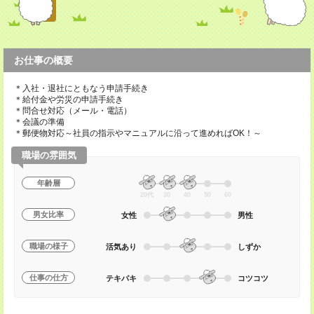
お仕事の概要
＊入社・退社にともなう申請手続き
＊給付金や労災の申請手続き
＊問合せ対応（メール・電話）
＊会議の準備
＊郵便物対応～社員の指示やマニュアルに沿って進めればOK！～
職場の雰囲気
年齢層
20代
30
40
50
60
男女比率
女性
男性
職場の様子
活気あり
しずか
仕事の仕方
テキパキ
コツコツ