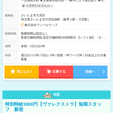
＋交通費支給 ★交通費全額支給！ ┗案件により規定あり ★日払
いOK！（規定あり） ┗働いたその日に現金GET♪ お仕事後はコ
交通費別途支給あり
ンビニATMから 日払い分を引き落とせます！ 【試用期間】試
用期間なし
さいたま市大宮区
勤務地
埼玉県さいたま市大宮区錦町（最寄り駅：大宮駅）
株式会社ワンベルウッズ
勤務時間は指定なし
勤務時間
変形労働時間制 想定労働時間160時間/月 【シフト例】 ・8：00
～21：00
単発・1日のみOK
期間
週1日からOK / 日払いOK / 副業・WワークOK / 10名以上の大量
特徴
募集
気になる！
応募する
詳細へ
未読
特別時給1800円【ヴァレクストラ】短期スタッ
フ 新宿