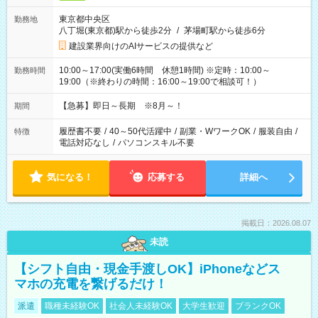
東京都中央区
勤務地
八丁堀(東京都)駅から徒歩2分
/
茅場町駅から徒歩6分
建設業界向けのAIサービスの提供など
10:00～17:00(実働6時間 休憩1時間) ※定時：10:00～
勤務時間
19:00（※終わりの時間：16:00～19:00で相談可！）
【急募】即日～長期 ※8月～！
期間
履歴書不要
/
40～50代活躍中
/
副業・WワークOK
/
服装自由
/
特徴
電話対応なし
/
パソコンスキル不要
気になる！
応募する
詳細へ
掲載日：2026.08.07
未読
【シフト自由・現金手渡しOK】iPhoneなどス
マホの充電を繋げるだけ！
派遣
職種未経験OK
社会人未経験OK
大学生歓迎
ブランクOK