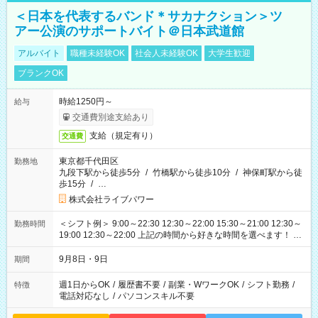
＜日本を代表するバンド＊サカナクション＞ツ
アー公演のサポートバイト＠日本武道館
アルバイト
職種未経験OK
社会人未経験OK
大学生歓迎
ブランクOK
時給1250円～
給与
交通費別途支給あり
支給（規定有り）
交通費
東京都千代田区
勤務地
九段下駅から徒歩5分
/
竹橋駅から徒歩10分
/
神保町駅から徒
歩15分
/
…
株式会社ライブパワー
＜シフト例＞ 9:00～22:30 12:30～22:00 15:30～21:00 12:30～
勤務時間
19:00 12:30～22:00 上記の時間から好きな時間を選べます！ ※
時間は変更となる可能性があります
9月8日・9日
期間
週1日からOK
/
履歴書不要
/
副業・WワークOK
/
シフト勤務
/
特徴
電話対応なし
/
パソコンスキル不要