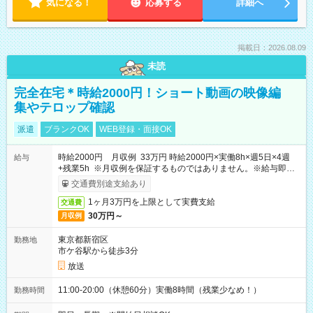
気になる！
応募する
詳細へ
掲載日：2026.08.09
未読
完全在宅＊時給2000円！ショート動画の映像編
集やテロップ確認
派遣
ブランクOK
WEB登録・面接OK
時給2000円 月収例 33万円 時給2000円×実働8h×週5日×4週
給与
+残業5h ※月収例を保証するものではありません。※給与即受
取りサービス利用可（利用条件有）
交通費別途支給あり
1ヶ月3万円を上限として実費支給
交通費
30万円～
月収例
東京都新宿区
勤務地
市ケ谷駅から徒歩3分
放送
11:00-20:00（休憩60分）実働8時間（残業少なめ！）
勤務時間