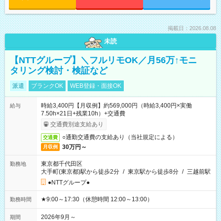
掲載日：2026.08.08
未読
【NTTグループ】＼フルリモOK／月56万↑モニ
タリング検討・検証など
派遣
ブランクOK
WEB登録・面接OK
時給3,400円【月収例】約569,000円（時給3,400円×実働
給与
7.50h×21日+残業10h）+交通費
交通費別途支給あり
○通勤交通費の支給あり（当社規定による）
交通費
30万円～
月収例
東京都千代田区
勤務地
大手町(東京都)駅から徒歩2分
/
東京駅から徒歩8分
/
三越前駅
●NTTグループ●
★9:00～17:30（休憩時間 12:00～13:00）
勤務時間
2026年9月～
期間