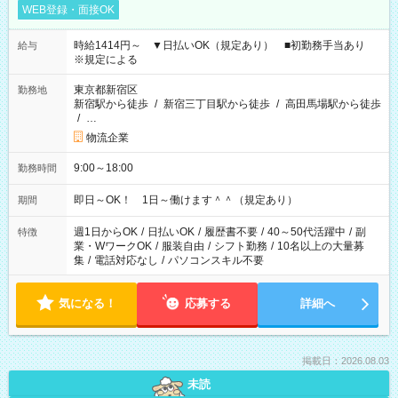
WEB登録・面接OK
時給1414円～ ▼日払いOK（規定あり） ■初勤務手当あり
給与
※規定による
東京都新宿区
勤務地
新宿駅から徒歩
/
新宿三丁目駅から徒歩
/
高田馬場駅から徒歩
/
…
物流企業
9:00～18:00
勤務時間
即日～OK！ 1日～働けます＾＾（規定あり）
期間
週1日からOK
/
日払いOK
/
履歴書不要
/
40～50代活躍中
/
副
特徴
業・WワークOK
/
服装自由
/
シフト勤務
/
10名以上の大量募
集
/
電話対応なし
/
パソコンスキル不要
気になる！
応募する
詳細へ
掲載日：2026.08.03
未読