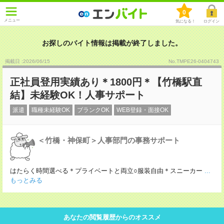
0
メニュー
気になる！
ログイン
お探しのバイト情報は掲載が終了しました。
掲載日 :2026
/
06
/
15
No.TMPE26-0404743
正社員登用実績あり＊1800円＊【竹橋駅直
結】未経験OK！人事サポート
派遣
職種未経験OK
ブランクOK
WEB登録・面接OK
＜竹橋・神保町＞人事部門の事務サポート
はたらく時間選べる＊プライベートと両立○服装自由＊スニーカー
...
もっとみる
あなたの閲覧履歴からのオススメ