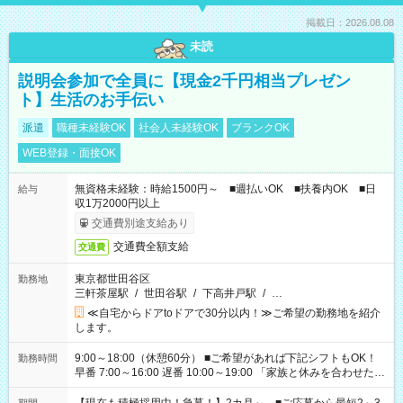
掲載日：2026.08.08
未読
説明会参加で全員に【現金2千円相当プレゼン
ト】生活のお手伝い
派遣
職種未経験OK
社会人未経験OK
ブランクOK
WEB登録・面接OK
無資格未経験：時給1500円～ ■週払いOK ■扶養内OK ■日
給与
収1万2000円以上
交通費別途支給あり
交通費全額支給
交通費
東京都世田谷区
勤務地
三軒茶屋駅
/
世田谷駅
/
下高井戸駅
/
…
≪自宅からドアtoドアで30分以内！≫ご希望の勤務地を紹介
します。
9:00～18:00（休憩60分） ■ご希望があれば下記シフトもOK！
勤務時間
早番 7:00～16:00 遅番 10:00～19:00 「家族と休みを合わせた
い」 「余裕を持って夕飯の準備がしたい」 「できれば残業はし
たくない」 など、ご希望を教えてくださいね。 ※Wワーク希望