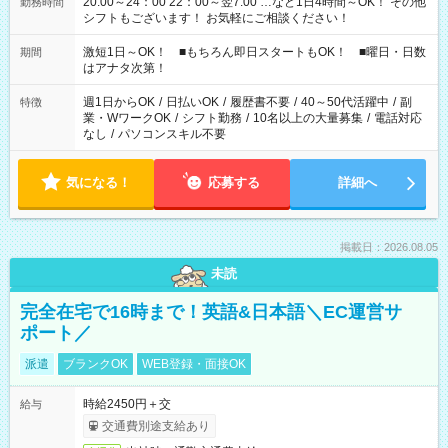
20:00～24：00 22：00～翌7:00 …など1日4時間～OK！ その他
勤務時間
シフトもございます！ お気軽にご相談ください！
激短1日～OK！ ■もちろん即日スタートもOK！ ■曜日・日数
期間
はアナタ次第！
週1日からOK
/
日払いOK
/
履歴書不要
/
40～50代活躍中
/
副
特徴
業・WワークOK
/
シフト勤務
/
10名以上の大量募集
/
電話対応
なし
/
パソコンスキル不要
気になる！
応募する
詳細へ
掲載日：2026.08.05
未読
完全在宅で16時まで！英語&日本語＼EC運営サ
ポート／
派遣
ブランクOK
WEB登録・面接OK
時給2450円＋交
給与
交通費別途支給あり