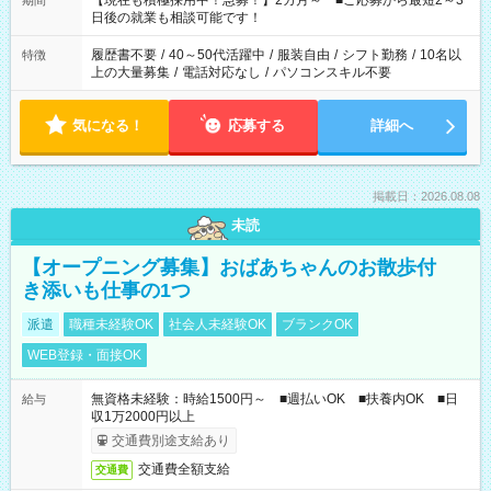
【現在も積極採用中！急募！】2カ月～ ■ご応募から最短2～3
期間
の方へ 今ご覧のお仕事で希望する勤務時間と、もう1つのお仕事
日後の就業も相談可能です！
の勤務時間。 合計で週40時間を超える場合は応募できません。
履歴書不要
/
40～50代活躍中
/
服装自由
/
シフト勤務
/
10名以
特徴
上の大量募集
/
電話対応なし
/
パソコンスキル不要
気になる！
応募する
詳細へ
掲載日：2026.08.08
未読
【オープニング募集】おばあちゃんのお散歩付
き添いも仕事の1つ
派遣
職種未経験OK
社会人未経験OK
ブランクOK
WEB登録・面接OK
無資格未経験：時給1500円～ ■週払いOK ■扶養内OK ■日
給与
収1万2000円以上
交通費別途支給あり
交通費全額支給
交通費