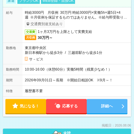
派遣
ブランクOK
WEB登録・面接OK
時給3000円 月収例 30万円 時給3000円×実働5h×週5日×4
給与
週 ※月収例を保証するものではありません。※給与即受取りサ
ービス利用可（利用条件有）
交通費別途支給あり
1ヶ月3万円を上限として実費支給
交通費
30万円～
月収例
東京都中央区
勤務地
新日本橋駅から徒歩3分
/
三越前駅から徒歩1分
サ－ビス
10:00-16:00（休憩60分）実働5時間（残業少なめ！）
勤務時間
2026年09月01日～長期 ※開始日相談OK ※9月～！
期間
履歴書不要
特徴
気になる！
応募する
詳細へ
掲載日：2026.08.06
未読