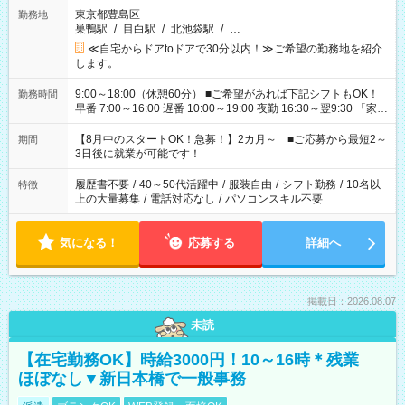
東京都豊島区
勤務地
巣鴨駅
/
目白駅
/
北池袋駅
/
…
≪自宅からドアtoドアで30分以内！≫ご希望の勤務地を紹介
します。
9:00～18:00（休憩60分） ■ご希望があれば下記シフトもOK！
勤務時間
早番 7:00～16:00 遅番 10:00～19:00 夜勤 16:30～翌9:30 「家族
と休みを合わせたい」 「余裕を持って夕飯の準備がしたい」
「できれば残業はしたくない」 など、ご希望を教えてください
【8月中のスタートOK！急募！】2カ月～ ■ご応募から最短2～
期間
ね。 ※Wワーク希望の方へ 今ご覧のお仕事で希望する勤務時間
3日後に就業が可能です！
と、もう1つのお仕事の勤務時間。 合計で週40時間を超える場
合は応募できません。
履歴書不要
/
40～50代活躍中
/
服装自由
/
シフト勤務
/
10名以
特徴
上の大量募集
/
電話対応なし
/
パソコンスキル不要
気になる！
応募する
詳細へ
掲載日：2026.08.07
未読
【在宅勤務OK】時給3000円！10～16時＊残業
ほぼなし▼新日本橋で一般事務