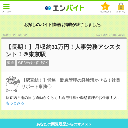
0
メニュー
気になる！
ログイン
お探しのバイト情報は掲載が終了しました。
掲載日 :2026
/
06
/
23
No.TMPE26-0404275
【長期！】月収約31万円！人事労務アシスタ
ント！＠東京駅
派遣
WEB登録・面接OK
【駅直結！】労務・勤怠管理の経験活かせる！社員
サポート事務〇
駅直結＊雨の日も通勤らくらく！給与計算や勤怠管理のお仕事！人
...
もっとみる
あなたの閲覧履歴からのオススメ