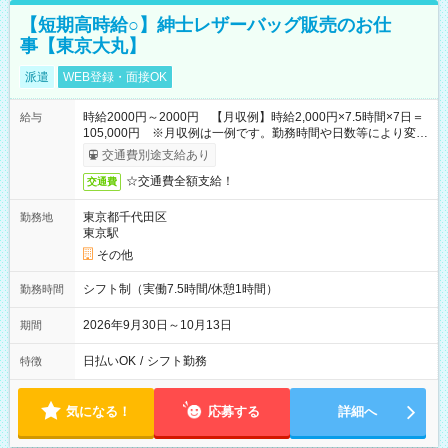
【短期高時給○】紳士レザーバッグ販売のお仕
事【東京大丸】
派遣
WEB登録・面接OK
時給2000円～2000円 【月収例】時給2,000円×7.5時間×7日＝
給与
105,000円 ※月収例は一例です。勤務時間や日数等により変動
いたします。
交通費別途支給あり
☆交通費全額支給！
交通費
東京都千代田区
勤務地
東京駅
その他
シフト制（実働7.5時間/休憩1時間）
勤務時間
2026年9月30日～10月13日
期間
日払いOK
/
シフト勤務
特徴
気になる！
応募する
詳細へ