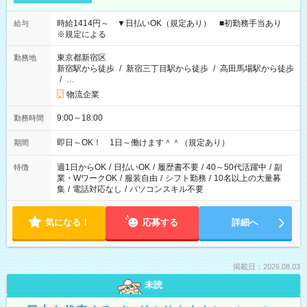
時給1414円～ ▼日払いOK（規定あり） ■初勤務手当あり
給与
※規定による
東京都新宿区
勤務地
新宿駅から徒歩
/
新宿三丁目駅から徒歩
/
高田馬場駅から徒歩
/
…
物流企業
9:00～18:00
勤務時間
即日～OK！ 1日～働けます＾＾（規定あり）
期間
週1日からOK
/
日払いOK
/
履歴書不要
/
40～50代活躍中
/
副
特徴
業・WワークOK
/
服装自由
/
シフト勤務
/
10名以上の大量募
集
/
電話対応なし
/
パソコンスキル不要
気になる！
応募する
詳細へ
掲載日：2026.08.03
未読