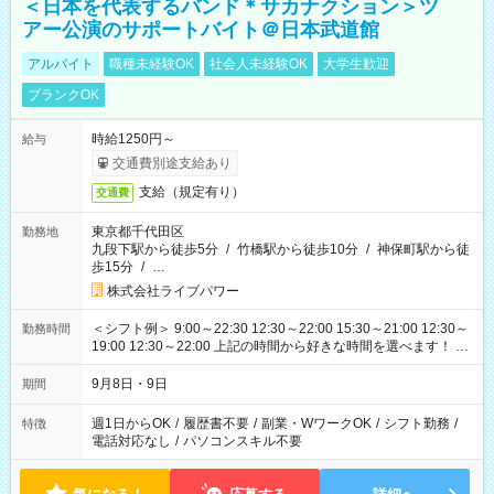
＜日本を代表するバンド＊サカナクション＞ツ
アー公演のサポートバイト＠日本武道館
アルバイト
職種未経験OK
社会人未経験OK
大学生歓迎
ブランクOK
時給1250円～
給与
交通費別途支給あり
支給（規定有り）
交通費
東京都千代田区
勤務地
九段下駅から徒歩5分
/
竹橋駅から徒歩10分
/
神保町駅から徒
歩15分
/
…
株式会社ライブパワー
＜シフト例＞ 9:00～22:30 12:30～22:00 15:30～21:00 12:30～
勤務時間
19:00 12:30～22:00 上記の時間から好きな時間を選べます！ ※
時間は変更となる可能性があります
9月8日・9日
期間
週1日からOK
/
履歴書不要
/
副業・WワークOK
/
シフト勤務
/
特徴
電話対応なし
/
パソコンスキル不要