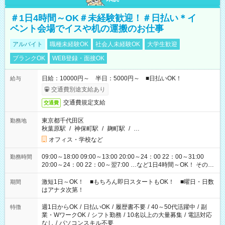
＃1日4時間～OK＃未経験歓迎！＃日払い＊イ
ベント会場でイスや机の運搬のお仕事
アルバイト
職種未経験OK
社会人未経験OK
大学生歓迎
ブランクOK
WEB登録・面接OK
日給：10000円～ 半日：5000円～ ■日払いOK！
給与
交通費別途支給あり
交通費規定支給
交通費
東京都千代田区
勤務地
秋葉原駅
/
神保町駅
/
麹町駅
/
…
オフィス・学校など
09:00～18:00 09:00～13:00 20:00～24：00 22：00～31:00
勤務時間
20:00～24：00 22：00～翌7:00 …など1日4時間～OK！ その他
シフトもございます！ お気軽にご相談ください！
激短1日～OK！ ■もちろん即日スタートもOK！ ■曜日・日数
期間
はアナタ次第！
週1日からOK
/
日払いOK
/
履歴書不要
/
40～50代活躍中
/
副
特徴
業・WワークOK
/
シフト勤務
/
10名以上の大量募集
/
電話対応
なし
/
パソコンスキル不要