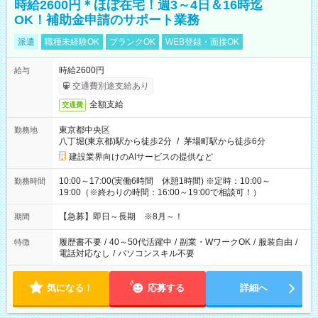
時給2600円＊ほぼ在宅！週3～4日＆16時迄
OK！補助金申請のサポート業務
派遣
職種未経験OK
ブランクOK
WEB登録・面接OK
時給2600円
給与
交通費別途支給あり
全額支給
交通費
東京都中央区
勤務地
八丁堀(東京都)駅から徒歩2分
/
茅場町駅から徒歩6分
建設業界向けのAIサービスの提供など
10:00～17:00(実働6時間 休憩1時間) ※定時：10:00～
勤務時間
19:00（※終わりの時間：16:00～19:00で相談可！）
【急募】即日～長期 ※8月～！
期間
履歴書不要
/
40～50代活躍中
/
副業・WワークOK
/
服装自由
/
特徴
電話対応なし
/
パソコンスキル不要
気になる！
応募する
詳細へ