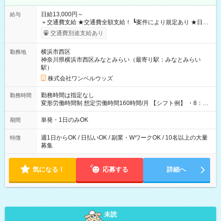
日給13,000円～
給与
＋交通費支給 ★交通費全額支給！ ┗案件により規定あり ★日払
いOK！（規定あり） ┗働いたその日に現金GET♪ お仕事後はコ
交通費別途支給あり
ンビニATMから 日払い分を引き落とせます！ 【試用期間】試
用期間なし
横浜市西区
勤務地
神奈川県横浜市西区みなとみらい（最寄り駅：みなとみらい
駅）
株式会社ワンベルウッズ
勤務時間は指定なし
勤務時間
変形労働時間制 想定労働時間160時間/月 【シフト例】 ・8：00
～21：00
単発・1日のみOK
期間
週1日からOK / 日払いOK / 副業・WワークOK / 10名以上の大量
特徴
募集
気になる！
応募する
詳細へ
未読