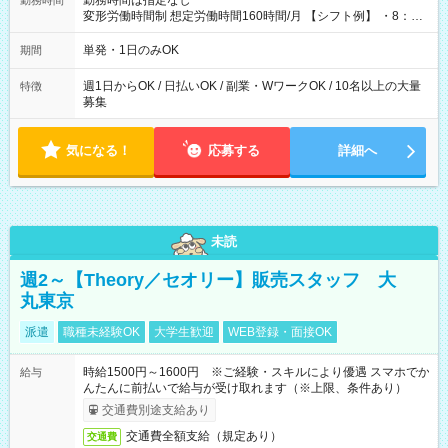
勤務時間は指定なし
勤務時間
変形労働時間制 想定労働時間160時間/月 【シフト例】 ・8：00
～21：00
単発・1日のみOK
期間
週1日からOK / 日払いOK / 副業・WワークOK / 10名以上の大量
特徴
募集
気になる！
応募する
詳細へ
未読
週2～【Theory／セオリー】販売スタッフ 大
丸東京
派遣
職種未経験OK
大学生歓迎
WEB登録・面接OK
時給1500円～1600円 ※ご経験・スキルにより優遇 スマホでか
給与
んたんに前払いで給与が受け取れます（※上限、条件あり）
交通費別途支給あり
交通費全額支給（規定あり）
交通費