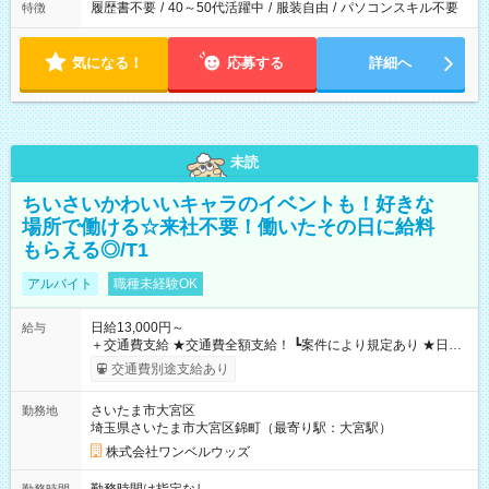
履歴書不要
/
40～50代活躍中
/
服装自由
/
パソコンスキル不要
特徴
気になる！
応募する
詳細へ
未読
ちいさいかわいいキャラのイベントも！好きな
場所で働ける☆来社不要！働いたその日に給料
もらえる◎/T1
アルバイト
職種未経験OK
日給13,000円～
給与
＋交通費支給 ★交通費全額支給！ ┗案件により規定あり ★日払
いOK！（規定あり） ┗働いたその日に現金GET♪ お仕事後はコ
交通費別途支給あり
ンビニATMから 日払い分を引き落とせます！ 【試用期間】試
用期間なし
さいたま市大宮区
勤務地
埼玉県さいたま市大宮区錦町（最寄り駅：大宮駅）
株式会社ワンベルウッズ