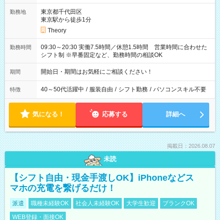
東京都千代田区
勤務地
東京駅から徒歩1分
Theory
09:30～20:30 実働7.5時間／休憩1.5時間 営業時間に合わせた
勤務時間
シフト制 ※早番固定など、勤務時間の相談OK
開始日・期間はお気軽にご相談ください！
期間
40～50代活躍中
/
服装自由
/
シフト勤務
/
パソコンスキル不要
特徴
気になる！
応募する
詳細へ
掲載日：2026.08.07
未読
【シフト自由・現金手渡しOK】iPhoneなどス
マホの充電を繋げるだけ！
派遣
職種未経験OK
社会人未経験OK
大学生歓迎
ブランクOK
WEB登録・面接OK