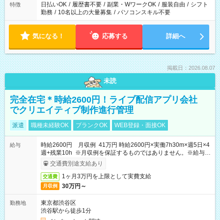
日払いOK
/
履歴書不要
/
副業・WワークOK
/
服装自由
/
シフト
特徴
勤務
/
10名以上の大量募集
/
パソコンスキル不要
気になる！
応募する
詳細へ
掲載日：2026.08.07
未読
完全在宅＊時給2600円！ライブ配信アプリ会社
でクリエイティブ制作進行管理
派遣
職種未経験OK
ブランクOK
WEB登録・面接OK
時給2600円 月収例 41万円 時給2600円×実働7h30m×週5日×4
給与
週+残業10h ※月収例を保証するものではありません。※給与即
受取りサービス利用可（利用条件有）
交通費別途支給あり
1ヶ月3万円を上限として実費支給
交通費
30万円～
月収例
東京都渋谷区
勤務地
渋谷駅から徒歩1分