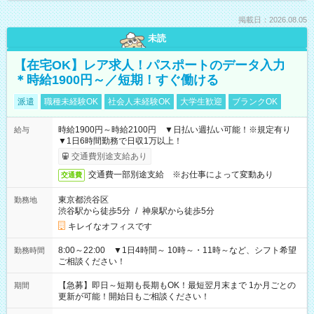
掲載日：2026.08.05
未読
【在宅OK】レア求人！パスポートのデータ入力
＊時給1900円～／短期！すぐ働ける
派遣
職種未経験OK
社会人未経験OK
大学生歓迎
ブランクOK
時給1900円～時給2100円 ▼日払い週払い可能！※規定有り
給与
▼1日6時間勤務で日収1万以上！
交通費別途支給あり
交通費一部別途支給 ※お仕事によって変動あり
交通費
東京都渋谷区
勤務地
渋谷駅から徒歩5分
/
神泉駅から徒歩5分
キレイなオフィスです
8:00～22:00 ▼1日4時間～ 10時～・11時～など、シフト希望
勤務時間
ご相談ください！
【急募】即日～短期も長期もOK！最短翌月末まで 1か月ごとの
期間
更新が可能！開始日もご相談ください！