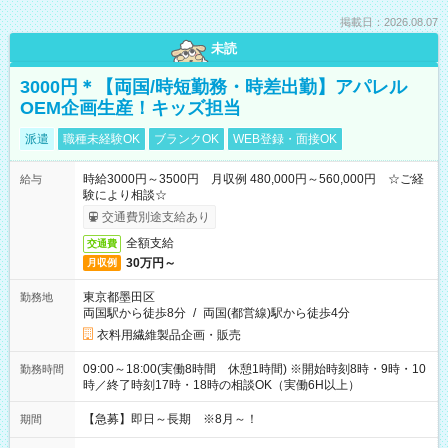
掲載日：2026.08.07
未読
3000円＊【両国/時短勤務・時差出勤】アパレル
OEM企画生産！キッズ担当
派遣
職種未経験OK
ブランクOK
WEB登録・面接OK
時給3000円～3500円 月収例 480,000円～560,000円 ☆ご経
給与
験により相談☆
交通費別途支給あり
全額支給
交通費
30万円～
月収例
東京都墨田区
勤務地
両国駅から徒歩8分
/
両国(都営線)駅から徒歩4分
衣料用繊維製品企画・販売
09:00～18:00(実働8時間 休憩1時間) ※開始時刻8時・9時・10
勤務時間
時／終了時刻17時・18時の相談OK（実働6H以上）
【急募】即日～長期 ※8月～！
期間