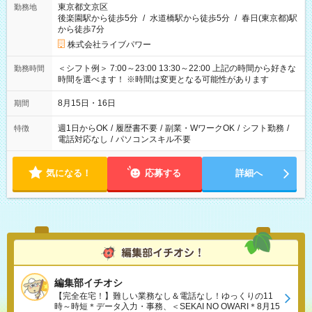
東京都文京区
勤務地
後楽園駅から徒歩5分
/
水道橋駅から徒歩5分
/
春日(東京都)駅
から徒歩7分
株式会社ライブパワー
＜シフト例＞ 7:00～23:00 13:30～22:00 上記の時間から好きな
勤務時間
時間を選べます！ ※時間は変更となる可能性があります
8月15日・16日
期間
週1日からOK
/
履歴書不要
/
副業・WワークOK
/
シフト勤務
/
特徴
電話対応なし
/
パソコンスキル不要
気になる！
応募する
詳細へ
編集部イチオシ
【完全在宅！】難しい業務なし＆電話なし！ゆっくりの11
時～時短＊データ入力・事務、＜SEKAI NO OWARI＊8月15