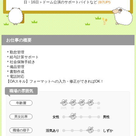
日・16日＞ドーム公演のサポートバイトなど
(8/7UP!)
お仕事の概要
＊勤怠管理
＊給与計算サポート
＊社会保険手続き
＊備品管理
＊書類作成
＊電話対応
【OAスキル】フォーマットへの入力・修正ができればOK！
職場の雰囲気
年齢層
20代
30
40
50
60
男女比率
女性
男性
職場の様子
活気あり
しずか