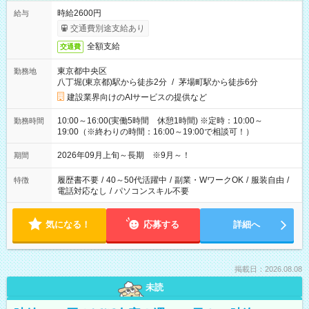
時給2600円
給与
交通費別途支給あり
全額支給
交通費
東京都中央区
勤務地
八丁堀(東京都)駅から徒歩2分
/
茅場町駅から徒歩6分
建設業界向けのAIサービスの提供など
10:00～16:00(実働5時間 休憩1時間) ※定時：10:00～
勤務時間
19:00（※終わりの時間：16:00～19:00で相談可！）
2026年09月上旬～長期 ※9月～！
期間
履歴書不要
/
40～50代活躍中
/
副業・WワークOK
/
服装自由
/
特徴
電話対応なし
/
パソコンスキル不要
気になる！
応募する
詳細へ
掲載日：2026.08.08
未読