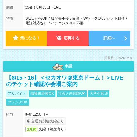
急募！8月15日・16日
期間
週1日からOK
/
履歴書不要
/
副業・WワークOK
/
シフト勤務
/
特徴
電話対応なし
/
パソコンスキル不要
気になる！
応募する
詳細へ
掲載日：2026.08.07
未読
【8/15・16】＜セカオワ＠東京ドーム！＞LIVE
のチケット確認や会場ご案内
アルバイト
職種未経験OK
社会人未経験OK
大学生歓迎
ブランクOK
時給1250円～
給与
交通費別途支給あり
支給（規定有り）
交通費