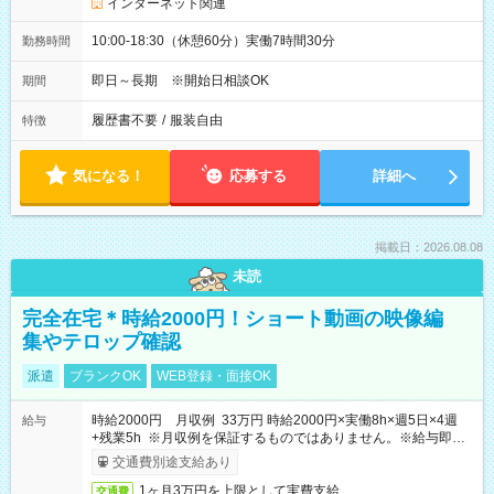
インターネット関連
10:00-18:30（休憩60分）実働7時間30分
勤務時間
即日～長期 ※開始日相談OK
期間
履歴書不要
/
服装自由
特徴
気になる！
応募する
詳細へ
掲載日：2026.08.08
未読
完全在宅＊時給2000円！ショート動画の映像編
集やテロップ確認
派遣
ブランクOK
WEB登録・面接OK
時給2000円 月収例 33万円 時給2000円×実働8h×週5日×4週
給与
+残業5h ※月収例を保証するものではありません。※給与即受
取りサービス利用可（利用条件有）
交通費別途支給あり
1ヶ月3万円を上限として実費支給
交通費