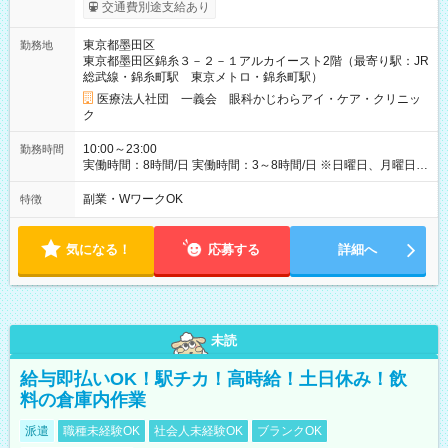
用期間なし
交通費別途支給あり
東京都墨田区
勤務地
東京都墨田区錦糸３－２－１アルカイースト2階（最寄り駅：JR
総武線・錦糸町駅 東京メトロ・錦糸町駅）
医療法人社団 一義会 眼科かじわらアイ・ケア・クリニッ
ク
10:00～23:00
勤務時間
実働時間：8時間/日 実働時間：3～8時間/日 ※日曜日、月曜日、
祝日はお休みです 昇給：あり（業績による）
副業・WワークOK
特徴
気になる！
応募する
詳細へ
未読
給与即払いOK！駅チカ！高時給！土日休み！飲
料の倉庫内作業
派遣
職種未経験OK
社会人未経験OK
ブランクOK