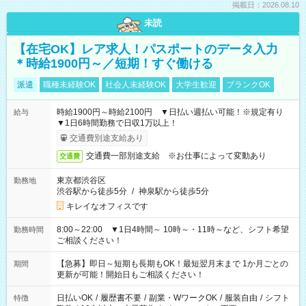
掲載日：2026.08.10
未読
【在宅OK】レア求人！パスポートのデータ入力
＊時給1900円～／短期！すぐ働ける
派遣
職種未経験OK
社会人未経験OK
大学生歓迎
ブランクOK
時給1900円～時給2100円 ▼日払い週払い可能！※規定有り
給与
▼1日6時間勤務で日収1万以上！
交通費別途支給あり
交通費一部別途支給 ※お仕事によって変動あり
交通費
東京都渋谷区
勤務地
渋谷駅から徒歩5分
/
神泉駅から徒歩5分
キレイなオフィスです
8:00～22:00 ▼1日4時間～ 10時～・11時～など、シフト希望
勤務時間
ご相談ください！
【急募】即日～短期も長期もOK！最短翌月末まで 1か月ごとの
期間
更新が可能！開始日もご相談ください！
日払いOK
/
履歴書不要
/
副業・WワークOK
/
服装自由
/
シフト
特徴