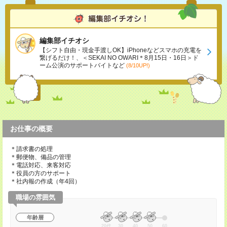
編集部イチオシ
【シフト自由・現金手渡しOK】iPhoneなどスマホの充電を
繋げるだけ！、＜SEKAI NO OWARI＊8月15日・16日＞ド
ーム公演のサポートバイトなど
(8/10UP!)
お仕事の概要
＊請求書の処理
＊郵便物、備品の管理
＊電話対応、来客対応
＊役員の方のサポート
＊社内報の作成（年4回）
職場の雰囲気
年齢層
20代
30
40
50
60