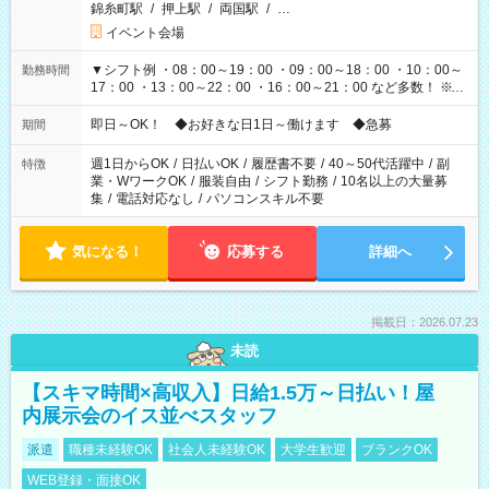
錦糸町駅
/
押上駅
/
両国駅
/
…
イベント会場
▼シフト例 ・08：00～19：00 ・09：00～18：00 ・10：00～
勤務時間
17：00 ・13：00～22：00 ・16：00～21：00 など多数！ ※お
仕事により勤務時間が異なります
即日～OK！ ◆お好きな日1日～働けます ◆急募
期間
週1日からOK
/
日払いOK
/
履歴書不要
/
40～50代活躍中
/
副
特徴
業・WワークOK
/
服装自由
/
シフト勤務
/
10名以上の大量募
集
/
電話対応なし
/
パソコンスキル不要
気になる！
応募する
詳細へ
掲載日：2026.07.23
未読
【スキマ時間×高収入】日給1.5万～日払い！屋
内展示会のイス並べスタッフ
派遣
職種未経験OK
社会人未経験OK
大学生歓迎
ブランクOK
WEB登録・面接OK