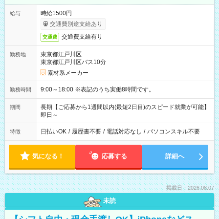
時給1500円
給与
交通費別途支給あり
交通費支給有り
交通費
東京都江戸川区
勤務地
東京都江戸川区バス10分
素材系メーカー
9:00～18:00 ※表記のうち実働8時間です。
勤務時間
長期【ご応募から1週間以内(最短2日目)のスピード就業が可能】
期間
即日～
日払いOK
/
履歴書不要
/
電話対応なし
/
パソコンスキル不要
特徴
気になる！
応募する
詳細へ
掲載日：2026.08.07
未読