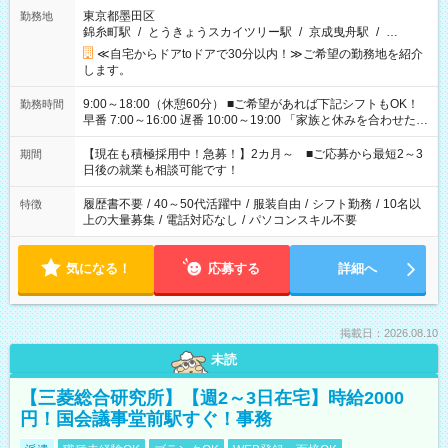
東京都墨田区
勤務地
錦糸町駅
/
とうきょうスカイツリー駅
/
京成曳舟駅
/
…
≪自宅からドアtoドアで30分以内！≫ご希望の勤務地を紹介
します。
9:00～18:00（休憩60分） ■ご希望があれば下記シフトもOK！
勤務時間
早番 7:00～16:00 遅番 10:00～19:00 「家族と休みを合わせた
い」 「余裕を持って夕飯の準備がしたい」 「できれば残業はし
たくない」 など、ご希望を教えてくださいね。 ※Wワーク希望
【現在も積極採用中！急募！】2カ月～ ■ご応募から最短2～3
期間
の方へ 今ご覧のお仕事で希望する勤務時間と、もう1つのお仕事
日後の就業も相談可能です！
の勤務時間。 合計で週40時間を超える場合は応募できません。
履歴書不要
/
40～50代活躍中
/
服装自由
/
シフト勤務
/
10名以
特徴
上の大量募集
/
電話対応なし
/
パソコンスキル不要
気になる！
応募する
詳細へ
掲載日：2026.08.10
未読
【三菱総合研究所】【週2～3日在宅】時給2000
円！国会議事堂前駅すぐ！事務