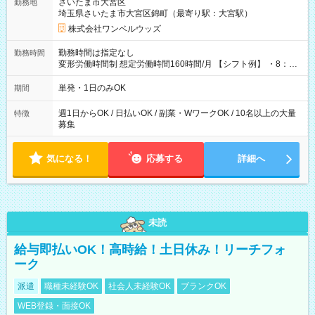
さいたま市大宮区
勤務地
埼玉県さいたま市大宮区錦町（最寄り駅：大宮駅）
株式会社ワンベルウッズ
勤務時間は指定なし
勤務時間
変形労働時間制 想定労働時間160時間/月 【シフト例】 ・8：00
～21：00
単発・1日のみOK
期間
週1日からOK / 日払いOK / 副業・WワークOK / 10名以上の大量
特徴
募集
気になる！
応募する
詳細へ
未読
給与即払いOK！高時給！土日休み！リーチフォ
ーク
派遣
職種未経験OK
社会人未経験OK
ブランクOK
WEB登録・面接OK