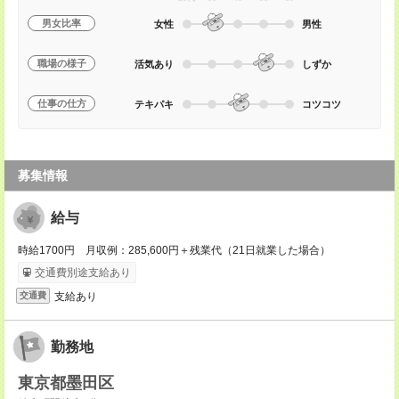
男女比率
女性
男性
職場の様子
活気あり
しずか
仕事の仕方
テキパキ
コツコツ
募集情報
給与
時給1700円 月収例：285,600円＋残業代（21日就業した場合）
交通費別途支給あり
支給あり
交通費
勤務地
東京都墨田区