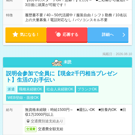
【8月中のスタートOK！急募！】2カ月～ ■ご応募から最短2～
期間
ね。 ※Wワーク希望の方へ 今ご覧のお仕事で希望する勤務時間
3日後に就業が可能です！
と、もう1つのお仕事の勤務時間。 合計で週40時間を超える場
合は応募できません。
履歴書不要
/
40～50代活躍中
/
服装自由
/
シフト勤務
/
10名以
特徴
上の大量募集
/
電話対応なし
/
パソコンスキル不要
気になる！
応募する
詳細へ
掲載日：2026.08.10
未読
説明会参加で全員に【現金2千円相当プレゼン
ト】生活のお手伝い
派遣
職種未経験OK
社会人未経験OK
ブランクOK
WEB登録・面接OK
無資格未経験：時給1500円～ ■週払いOK ■扶養内OK ■日
給与
収1万2000円以上
交通費別途支給あり
交通費全額支給
交通費