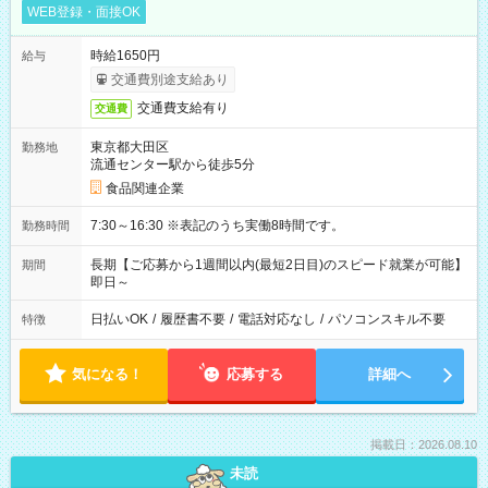
WEB登録・面接OK
時給1650円
給与
交通費別途支給あり
交通費支給有り
交通費
東京都大田区
勤務地
流通センター駅から徒歩5分
食品関連企業
7:30～16:30 ※表記のうち実働8時間です。
勤務時間
長期【ご応募から1週間以内(最短2日目)のスピード就業が可能】
期間
即日～
日払いOK
/
履歴書不要
/
電話対応なし
/
パソコンスキル不要
特徴
気になる！
応募する
詳細へ
掲載日：2026.08.10
未読