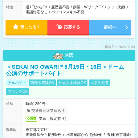
週1日からOK
/
履歴書不要
/
副業・WワークOK
/
シフト勤務
/
特徴
電話対応なし
/
パソコンスキル不要
気になる！
応募する
詳細へ
掲載日：2026.08.04
未読
＜SEKAI NO OWARI＊8月15日・16日＞ドーム
公演のサポートバイト
アルバイト
職種未経験OK
社会人未経験OK
大学生歓迎
ブランクOK
時給1250円～
給与
交通費別途支給あり
支給（規定有り）
交通費
東京都文京区
勤務地
後楽園駅から徒歩5分
/
水道橋駅から徒歩5分
/
春日(東京都)駅