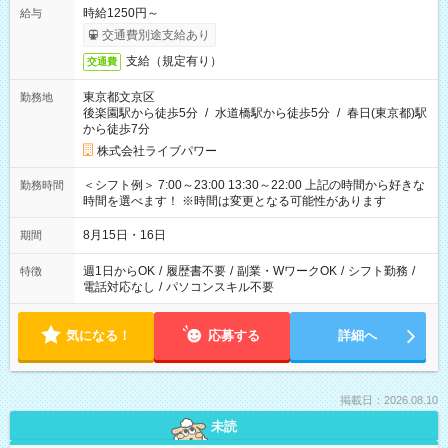
時給1250円～
給与
交通費別途支給あり
支給（規定有り）
交通費
東京都文京区
勤務地
後楽園駅から徒歩5分
/
水道橋駅から徒歩5分
/
春日(東京都)駅
から徒歩7分
株式会社ライブパワー
＜シフト例＞ 7:00～23:00 13:30～22:00 上記の時間から好きな
勤務時間
時間を選べます！ ※時間は変更となる可能性があります
8月15日・16日
期間
週1日からOK
/
履歴書不要
/
副業・WワークOK
/
シフト勤務
/
特徴
電話対応なし
/
パソコンスキル不要
気になる！
応募する
詳細へ
掲載日：2026.08.10
未読