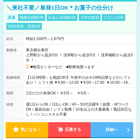
＼来社不要／単発1日OK＊お菓子の仕分け
派遣
職種未経験OK
社会人未経験OK
大学生歓迎
ブランクOK
WEB登録・面接OK
時給1,500円～1,875円
給与
東京都台東区
勤務地
上野駅から徒歩5分
/
浅草駅から徒歩5分
/
浅草橋駅から徒歩5
分
/
…
■物流センターなど ■勤務地選べます
【1日3時間～も相談OK!】午前中のみや18時以降などのシフト
勤務時間
あり！ シフト例 ▼9:00～12:00 ▼9:00～17:00 ▼10:00～19:00
▼18:00～21:00
1日だけの単発OK！＃8月～ ＃9月～
期間
週1日からOK
/
日払いOK
/
40～50代活躍中
/
副業・Wワーク
特徴
OK
/
服装自由
/
シフト勤務
/
10名以上の大量募集
/
電話対応な
し
/
パソコンスキル不要
気になる！
応募する
詳細へ