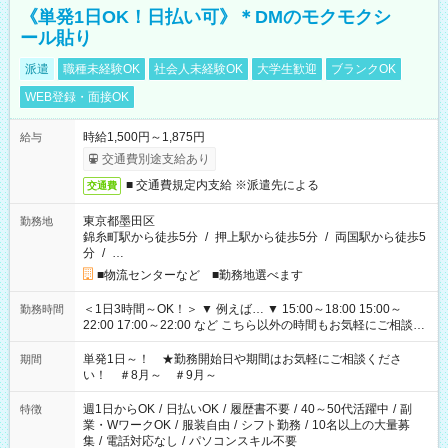
《単発1日OK！日払い可》＊DMのモクモクシ
ール貼り
派遣
職種未経験OK
社会人未経験OK
大学生歓迎
ブランクOK
WEB登録・面接OK
時給1,500円～1,875円
給与
交通費別途支給あり
■ 交通費規定内支給 ※派遣先による
交通費
東京都墨田区
勤務地
錦糸町駅から徒歩5分
/
押上駅から徒歩5分
/
両国駅から徒歩5
分
/
…
■物流センターなど ■勤務地選べます
＜1日3時間～OK！＞ ▼ 例えば… ▼ 15:00～18:00 15:00～
勤務時間
22:00 17:00～22:00 など こちら以外の時間もお気軽にご相談く
ださい！
単発1日～！ ★勤務開始日や期間はお気軽にご相談くださ
期間
い！ ＃8月～ ＃9月～
週1日からOK
/
日払いOK
/
履歴書不要
/
40～50代活躍中
/
副
特徴
業・WワークOK
/
服装自由
/
シフト勤務
/
10名以上の大量募
集
/
電話対応なし
/
パソコンスキル不要