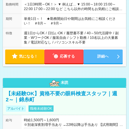
＜1日3時間～OK！＞ ▼ 例えば… ▼ 15:00～18:00 15:00～
勤務時間
22:00 17:00～22:00 など こちら以外の時間もお気軽にご相談く
ださい！
単発1日～！ ★勤務開始日や期間はお気軽にご相談くださ
期間
い！ ＃8月～ ＃9月～
週1日からOK
/
日払いOK
/
履歴書不要
/
40～50代活躍中
/
副
特徴
業・WワークOK
/
服装自由
/
シフト勤務
/
10名以上の大量募
集
/
電話対応なし
/
パソコンスキル不要
気になる！
応募する
詳細へ
未読
【未経験OK】資格不要の眼科検査スタッフ｜週
2～｜錦糸町
アルバイト
職種未経験OK
時給1,500円～1,600円
給与
※別途深夜割増手当あり →22時以降は手当あり 【試用期間】試