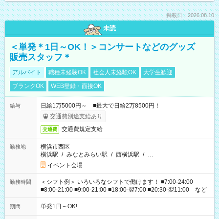
掲載日：2026.08.10
未読
＜単発＊1日～OK！＞コンサートなどのグッズ
販売スタッフ＊
アルバイト
職種未経験OK
社会人未経験OK
大学生歓迎
ブランクOK
WEB登録・面接OK
日給1万5000円～ ■最大で日給2万8500円！
給与
交通費別途支給あり
交通費規定支給
交通費
横浜市西区
勤務地
横浜駅
/
みなとみらい駅
/
西横浜駅
/
…
イベント会場
＜シフト例＞ いろいろなシフトで働けます！ ■7:00-24:00
勤務時間
■8:00-21:00 ■9:00-21:00 ■18:00-翌7:00 ■20:30-翌11:00 など
単発1日～OK!
期間