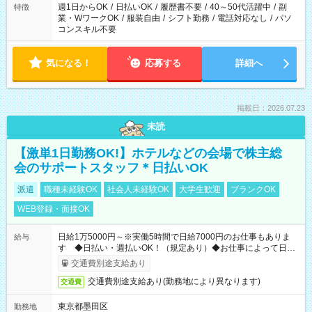
週1日からOK
/
日払いOK
/
履歴書不要
/
40～50代活躍中
/
副
特徴
業・WワークOK
/
服装自由
/
シフト勤務
/
電話対応なし
/
パソ
コンスキル不要
気になる！
応募する
詳細へ
掲載日：2026.07.23
未読
【激単1日勤務OK!】ホテルなどの会場で株主総
会のサポートスタッフ＊日払いOK
派遣
職種未経験OK
社会人未経験OK
大学生歓迎
ブランクOK
WEB登録・面接OK
日給1万5000円～※実働5時間で日給7000円のお仕事もありま
給与
す ◆日払い・週払いOK！（規定あり）◆お仕事によって日給
も異なります
交通費別途支給あり
交通費別途支給あり(勤務地により異なります)
交通費
東京都墨田区
勤務地