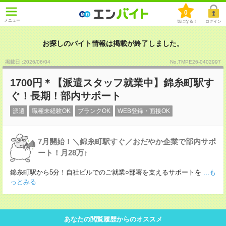
0
メニュー
気になる！
ログイン
お探しのバイト情報は掲載が終了しました。
掲載日 :2026
/
06
/
04
No.TMPE26-0402997
1700円＊【派遣スタッフ就業中】錦糸町駅す
ぐ！長期！部内サポート
派遣
職種未経験OK
ブランクOK
WEB登録・面接OK
7月開始！＼錦糸町駅すぐ／おだやか企業で部内サポ
ート！月28万↑
錦糸町駅から5分！自社ビルでのご就業○部署を支えるサポートを
...も
っとみる
あなたの閲覧履歴からのオススメ