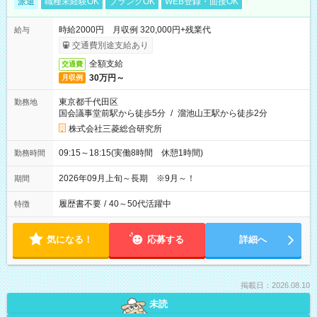
派遣
職種未経験OK
ブランクOK
WEB登録・面接OK
時給2000円 月収例 320,000円+残業代
給与
交通費別途支給あり
全額支給
交通費
30万円～
月収例
東京都千代田区
勤務地
国会議事堂前駅から徒歩5分
/
溜池山王駅から徒歩2分
株式会社三菱総合研究所
09:15～18:15(実働8時間 休憩1時間)
勤務時間
2026年09月上旬～長期 ※9月～！
期間
履歴書不要
/
40～50代活躍中
特徴
気になる！
応募する
詳細へ
掲載日：2026.08.10
未読