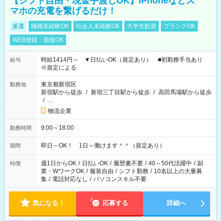
【シフト自由・現金手渡しOK】iPhoneなどス
マホの充電を繋げるだけ！
派遣
職種未経験OK
社会人未経験OK
大学生歓迎
ブランクOK
WEB登録・面接OK
時給1414円～ ▼日払いOK（規定あり） ■初勤務手当あり
給与
※規定による
東京都新宿区
勤務地
新宿駅から徒歩
/
新宿三丁目駅から徒歩
/
高田馬場駅から徒歩
/
…
物流企業
9:00～18:00
勤務時間
即日～OK！ 1日～働けます＾＾（規定あり）
期間
週1日からOK
/
日払いOK
/
履歴書不要
/
40～50代活躍中
/
副
特徴
業・WワークOK
/
服装自由
/
シフト勤務
/
10名以上の大量募
集
/
電話対応なし
/
パソコンスキル不要
気になる！
応募する
詳細へ