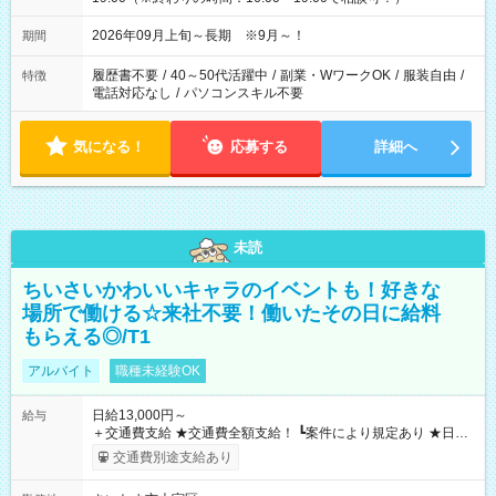
2026年09月上旬～長期 ※9月～！
期間
履歴書不要
/
40～50代活躍中
/
副業・WワークOK
/
服装自由
/
特徴
電話対応なし
/
パソコンスキル不要
気になる！
応募する
詳細へ
未読
ちいさいかわいいキャラのイベントも！好きな
場所で働ける☆来社不要！働いたその日に給料
もらえる◎/T1
アルバイト
職種未経験OK
日給13,000円～
給与
＋交通費支給 ★交通費全額支給！ ┗案件により規定あり ★日払
いOK！（規定あり） ┗働いたその日に現金GET♪ お仕事後はコ
交通費別途支給あり
ンビニATMから 日払い分を引き落とせます！ 【試用期間】試
用期間なし