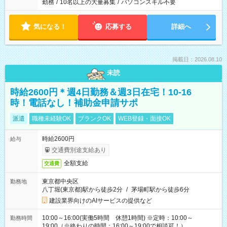
勤務
/
10名以上の大量募集
/
パソコンスキル不要
気になる！
応募する
詳細へ
掲載日：2026.08.10
未読
時給2600円＊週4日勤務＆週3日在宅！10-16
時！電話なし！補助金申請サポ
派遣
職種未経験OK
ブランクOK
WEB登録・面接OK
時給2600円
給与
交通費別途支給あり
全額支給
交通費
東京都中央区
勤務地
八丁堀(東京都)駅から徒歩2分
/
茅場町駅から徒歩6分
建設業界向けのAIサービスの提供など
10:00～16:00(実働5時間 休憩1時間) ※定時：10:00～
勤務時間
19:00（※終わりの時間：16:00～19:00で相談可！）