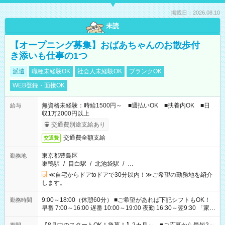
掲載日：2026.08.10
未読
【オープニング募集】おばあちゃんのお散歩付
き添いも仕事の1つ
派遣
職種未経験OK
社会人未経験OK
ブランクOK
WEB登録・面接OK
無資格未経験：時給1500円～ ■週払いOK ■扶養内OK ■日
給与
収1万2000円以上
交通費別途支給あり
交通費全額支給
交通費
東京都豊島区
勤務地
巣鴨駅
/
目白駅
/
北池袋駅
/
…
≪自宅からドアtoドアで30分以内！≫ご希望の勤務地を紹介
します。
9:00～18:00（休憩60分） ■ご希望があれば下記シフトもOK！
勤務時間
早番 7:00～16:00 遅番 10:00～19:00 夜勤 16:30～翌9:30 「家族
と休みを合わせたい」 「余裕を持って夕飯の準備がしたい」
「できれば残業はしたくない」 など、ご希望を教えてください