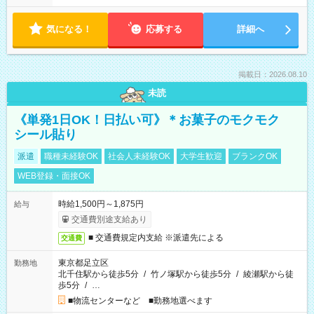
気になる！
応募する
詳細へ
掲載日：2026.08.10
未読
《単発1日OK！日払い可》＊お菓子のモクモク
シール貼り
派遣
職種未経験OK
社会人未経験OK
大学生歓迎
ブランクOK
WEB登録・面接OK
時給1,500円～1,875円
給与
交通費別途支給あり
■ 交通費規定内支給 ※派遣先による
交通費
東京都足立区
勤務地
北千住駅から徒歩5分
/
竹ノ塚駅から徒歩5分
/
綾瀬駅から徒
歩5分
/
…
■物流センターなど ■勤務地選べます