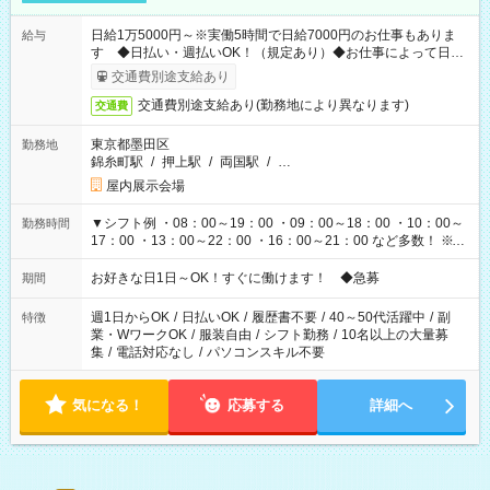
日給1万5000円～※実働5時間で日給7000円のお仕事もありま
給与
す ◆日払い・週払いOK！（規定あり）◆お仕事によって日給
も異なります
交通費別途支給あり
交通費別途支給あり(勤務地により異なります)
交通費
東京都墨田区
勤務地
錦糸町駅
/
押上駅
/
両国駅
/
…
屋内展示会場
▼シフト例 ・08：00～19：00 ・09：00～18：00 ・10：00～
勤務時間
17：00 ・13：00～22：00 ・16：00～21：00 など多数！ ※お
仕事により勤務時間が異なります
お好きな日1日～OK！すぐに働けます！ ◆急募
期間
週1日からOK
/
日払いOK
/
履歴書不要
/
40～50代活躍中
/
副
特徴
業・WワークOK
/
服装自由
/
シフト勤務
/
10名以上の大量募
集
/
電話対応なし
/
パソコンスキル不要
気になる！
応募する
詳細へ