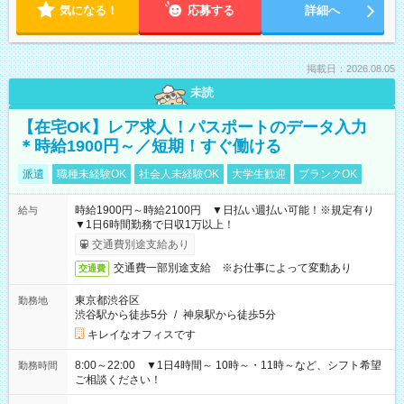
気になる！
応募する
詳細へ
掲載日：2026.08.05
未読
【在宅OK】レア求人！パスポートのデータ入力
＊時給1900円～／短期！すぐ働ける
派遣
職種未経験OK
社会人未経験OK
大学生歓迎
ブランクOK
時給1900円～時給2100円 ▼日払い週払い可能！※規定有り
給与
▼1日6時間勤務で日収1万以上！
交通費別途支給あり
交通費一部別途支給 ※お仕事によって変動あり
交通費
東京都渋谷区
勤務地
渋谷駅から徒歩5分
/
神泉駅から徒歩5分
キレイなオフィスです
8:00～22:00 ▼1日4時間～ 10時～・11時～など、シフト希望
勤務時間
ご相談ください！