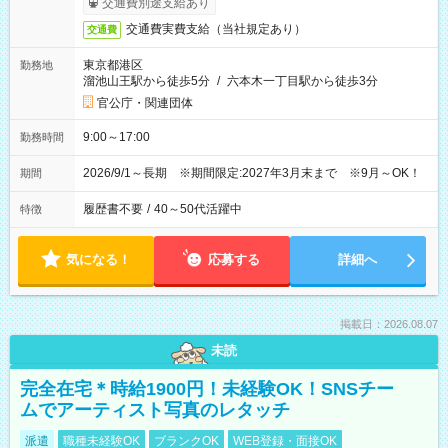
交通費別途支給あり
交通費実費支給（当社規定あり）
交通費
東京都港区
勤務地
溜池山王駅から徒歩5分
/
六本木一丁目駅から徒歩3分
官公庁・関連団体
9:00～17:00
勤務時間
2026/9/1～長期 ※期間限定:2027年3月末まで ※9月～OK！
期間
履歴書不要
/
40～50代活躍中
特徴
気になる！
応募する
詳細へ
掲載日：2026.08.07
未読
完全在宅＊時給1900円！未経験OK！SNSチー
ムでアーティスト写真のレタッチ
派遣
職種未経験OK
ブランクOK
WEB登録・面接OK