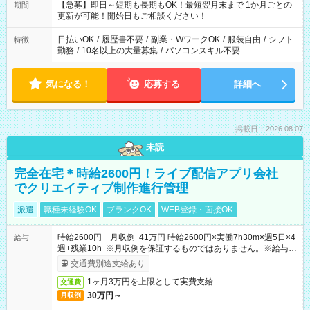
【急募】即日～短期も長期もOK！最短翌月末まで 1か月ごとの
期間
更新が可能！開始日もご相談ください！
日払いOK
/
履歴書不要
/
副業・WワークOK
/
服装自由
/
シフト
特徴
勤務
/
10名以上の大量募集
/
パソコンスキル不要
気になる！
応募する
詳細へ
掲載日：2026.08.07
未読
完全在宅＊時給2600円！ライブ配信アプリ会社
でクリエイティブ制作進行管理
派遣
職種未経験OK
ブランクOK
WEB登録・面接OK
時給2600円 月収例 41万円 時給2600円×実働7h30m×週5日×4
給与
週+残業10h ※月収例を保証するものではありません。※給与即
受取りサービス利用可（利用条件有）
交通費別途支給あり
1ヶ月3万円を上限として実費支給
交通費
30万円～
月収例