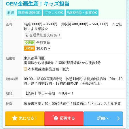
OEM企画生産！キッズ担当
派遣
職種未経験OK
ブランクOK
WEB登録・面接OK
時給3000円～3500円 月収例 480,000円～560,000円 ☆ご経
給与
験により相談☆
交通費別途支給あり
全額支給
交通費
30万円～
月収例
東京都墨田区
勤務地
両国駅から徒歩8分
/
両国(都営線)駅から徒歩4分
衣料用繊維製品企画・販売
09:00～18:00(実働8時間 休憩1時間) ※開始時刻8時・9時・10
勤務時間
時／終了時刻17時・18時の相談OK（実働6H以上）
【急募】即日～長期 ※8月～！
期間
履歴書不要
/
40～50代活躍中
/
服装自由
/
パソコンスキル不要
特徴
気になる！
応募する
詳細へ