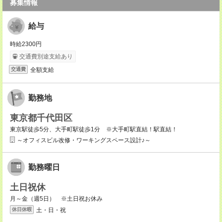
募集情報
給与
時給2300円
交通費別途支給あり
全額支給
交通費
勤務地
東京都千代田区
東京駅徒歩5分、大手町駅徒歩1分 ※大手町駅直結！駅直結！
～オフィスビル改修・ワーキングスペース設計♪～
勤務曜日
土日祝休
月～金（週5日） ※土日祝お休み
土・日・祝
休日休暇