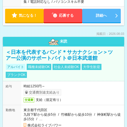
集
/
電話対応なし
/
パソコンスキル不要
気になる！
応募する
詳細へ
掲載日：2026.08.03
未読
＜日本を代表するバンド＊サカナクション＞ツ
アー公演のサポートバイト＠日本武道館
アルバイト
職種未経験OK
社会人未経験OK
大学生歓迎
ブランクOK
時給1250円～
給与
交通費別途支給あり
支給（規定有り）
交通費
東京都千代田区
勤務地
九段下駅から徒歩5分
/
竹橋駅から徒歩10分
/
神保町駅から徒
歩15分
/
…
株式会社ライブパワー