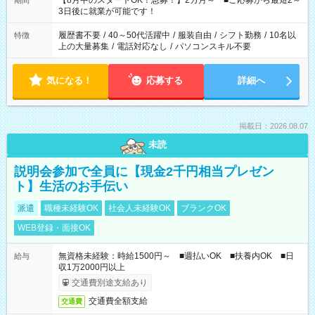
【8月中のスタートOK！急募！】2カ月～ ■ご応募から最短2～
期間
ね。 ※Wワーク希望の方へ 今ご覧のお仕事で希望する勤務時間
3日後に就業が可能です！
と、もう1つのお仕事の勤務時間。 合計で週40時間を超える場
合は応募できません。
履歴書不要
/
40～50代活躍中
/
服装自由
/
シフト勤務
/
10名以
特徴
上の大量募集
/
電話対応なし
/
パソコンスキル不要
気になる！
応募する
詳細へ
掲載日：2026.08.07
未読
説明会参加で全員に【現金2千円相当プレゼン
ト】生活のお手伝い
派遣
職種未経験OK
社会人未経験OK
ブランクOK
WEB登録・面接OK
無資格未経験：時給1500円～ ■週払いOK ■扶養内OK ■日
給与
収1万2000円以上
交通費別途支給あり
交通費全額支給
交通費