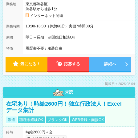
東京都渋谷区
勤務地
渋谷駅から徒歩1分
インターネット関連
10:00-18:30（休憩60分）実働7時間30分
勤務時間
即日～長期 ※開始日相談OK
期間
履歴書不要
/
服装自由
特徴
気になる！
応募する
詳細へ
掲載日：2026.08.04
未読
在宅あり！時給2600円！独立行政法人！Excel
データ集計
派遣
職種未経験OK
ブランクOK
WEB登録・面接OK
時給2600円＋交
給与