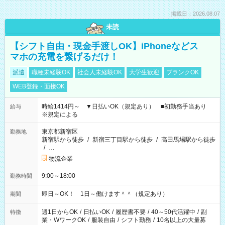
掲載日：2026.08.07
未読
【シフト自由・現金手渡しOK】iPhoneなどス
マホの充電を繋げるだけ！
派遣
職種未経験OK
社会人未経験OK
大学生歓迎
ブランクOK
WEB登録・面接OK
時給1414円～ ▼日払いOK（規定あり） ■初勤務手当あり
給与
※規定による
東京都新宿区
勤務地
新宿駅から徒歩
/
新宿三丁目駅から徒歩
/
高田馬場駅から徒歩
/
…
物流企業
9:00～18:00
勤務時間
即日～OK！ 1日～働けます＾＾（規定あり）
期間
週1日からOK
/
日払いOK
/
履歴書不要
/
40～50代活躍中
/
副
特徴
業・WワークOK
/
服装自由
/
シフト勤務
/
10名以上の大量募