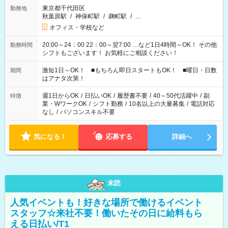
東京都千代田区
勤務地
秋葉原駅
/
神保町駅
/
麹町駅
/
…
オフィス・学校など
20:00～24：00 22：00～翌7:00 …など1日4時間～OK！ その他
勤務時間
シフトもございます！ お気軽にご相談ください！
激短1日～OK！ ■もちろん即日スタートもOK！ ■曜日・日数
期間
はアナタ次第！
週1日からOK
/
日払いOK
/
履歴書不要
/
40～50代活躍中
/
副
特徴
業・WワークOK
/
シフト勤務
/
10名以上の大量募集
/
電話対応
なし
/
パソコンスキル不要
気になる！
応募する
詳細へ
未読
人気イベントも！好きな場所で働けるイベント
スタッフ☆来社不要！働いたその日に給料もら
える日払い/T1