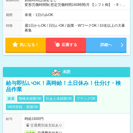
勤務時間は指定なし
勤務時間
変形労働時間制 想定労働時間160時間/月 【シフト例】 ・8：00
～21：00
単発・1日のみOK
期間
週1日からOK / 日払いOK / 副業・WワークOK / 10名以上の大量
特徴
募集
気になる！
応募する
詳細へ
未読
給与即払いOK！高時給！土日休み！仕分け・検
品作業
派遣
職種未経験OK
社会人未経験OK
ブランクOK
WEB登録・面接OK
時給1600円
給与
交通費別途支給あり