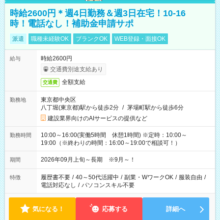
時給2600円＊週4日勤務＆週3日在宅！10-16
時！電話なし！補助金申請サポ
派遣
職種未経験OK
ブランクOK
WEB登録・面接OK
時給2600円
給与
交通費別途支給あり
全額支給
交通費
東京都中央区
勤務地
八丁堀(東京都)駅から徒歩2分
/
茅場町駅から徒歩6分
建設業界向けのAIサービスの提供など
10:00～16:00(実働5時間 休憩1時間) ※定時：10:00～
勤務時間
19:00（※終わりの時間：16:00～19:00で相談可！）
2026年09月上旬～長期 ※9月～！
期間
履歴書不要
/
40～50代活躍中
/
副業・WワークOK
/
服装自由
/
特徴
電話対応なし
/
パソコンスキル不要
気になる！
応募する
詳細へ