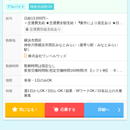
アルバイト
職種未経験OK
日給13,000円～
給与
＋交通費支給 ★交通費全額支給！ ┗案件により規定あり ★日払
いOK！（規定あり） ┗働いたその日に現金GET♪ お仕事後はコ
交通費別途支給あり
ンビニATMから 日払い分を引き落とせます！ 【試用期間】試
用期間なし
横浜市西区
勤務地
神奈川県横浜市西区みなとみらい（最寄り駅：みなとみらい
駅）
株式会社ワンベルウッズ
勤務時間は指定なし
勤務時間
変形労働時間制 想定労働時間160時間/月 【シフト例】 ・8：00
～21：00
単発・1日のみOK
期間
週1日からOK / 日払いOK / 副業・WワークOK / 10名以上の大量
特徴
募集
気になる！
応募する
詳細へ