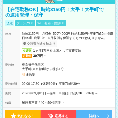
【在宅勤務OK】時給3150円！大手！大手町で
の運用管理・保守
派遣
ブランクOK
WEB登録・面接OK
時給3150円 月収例 50万4000円 時給3150円×実働7h30m×週5
給与
日×4週+残業10h ※月収例を保証するものではありません。
交通費別途支給あり
1ヶ月3万円を上限として実費支給
交通費
30万円～
月収例
東京都千代田区
勤務地
大手町(東京都)駅から徒歩1分
通信業
09:00-17:30（休憩60分）実働7時間30分
勤務時間
2026年09月01日～長期 ※開始日相談OK ※09月～
期間
履歴書不要
/
40～50代活躍中
特徴
気になる！
応募する
詳細へ