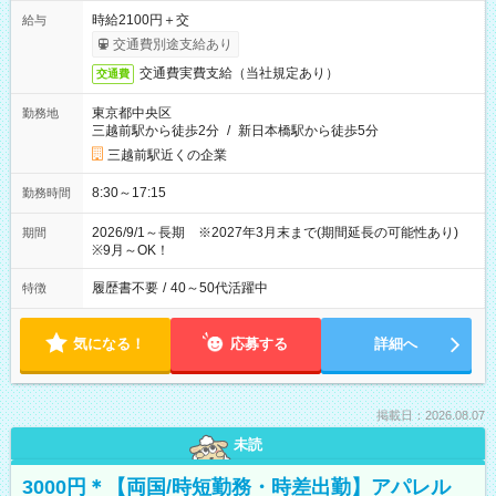
時給2100円＋交
給与
交通費別途支給あり
交通費実費支給（当社規定あり）
交通費
東京都中央区
勤務地
三越前駅から徒歩2分
/
新日本橋駅から徒歩5分
三越前駅近くの企業
8:30～17:15
勤務時間
2026/9/1～長期 ※2027年3月末まで(期間延長の可能性あり)
期間
※9月～OK！
履歴書不要
/
40～50代活躍中
特徴
気になる！
応募する
詳細へ
掲載日：2026.08.07
未読
3000円＊【両国/時短勤務・時差出勤】アパレル