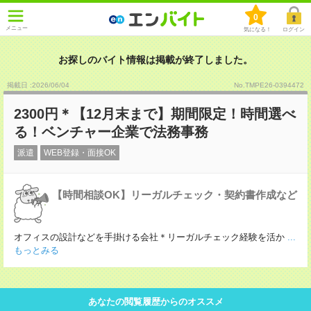
0
メニュー
気になる！
ログイン
お探しのバイト情報は掲載が終了しました。
掲載日 :2026
/
06
/
04
No.TMPE26-0394472
2300円＊【12月末まで】期間限定！時間選べ
る！ベンチャー企業で法務事務
派遣
WEB登録・面接OK
【時間相談OK】リーガルチェック・契約書作成など
オフィスの設計などを手掛ける会社＊リーガルチェック経験を活か
...
もっとみる
あなたの閲覧履歴からのオススメ