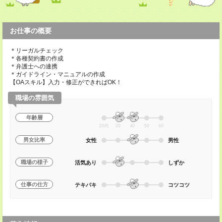
お仕事の概要
＊リーガルチェック
＊各種契約書の作成
＊弁護士への連携
＊ガイドライン・マニュアルの作成
【OAスキル】入力・修正ができればOK！
職場の雰囲気
年齢層
20代
30
40
50
60
男女比率
女性
男性
職場の様子
活気あり
しずか
仕事の仕方
テキパキ
コツコツ