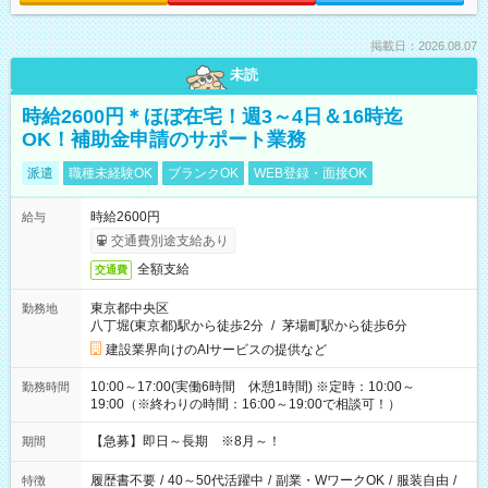
掲載日：2026.08.07
未読
時給2600円＊ほぼ在宅！週3～4日＆16時迄
OK！補助金申請のサポート業務
派遣
職種未経験OK
ブランクOK
WEB登録・面接OK
時給2600円
給与
交通費別途支給あり
全額支給
交通費
東京都中央区
勤務地
八丁堀(東京都)駅から徒歩2分
/
茅場町駅から徒歩6分
建設業界向けのAIサービスの提供など
10:00～17:00(実働6時間 休憩1時間) ※定時：10:00～
勤務時間
19:00（※終わりの時間：16:00～19:00で相談可！）
【急募】即日～長期 ※8月～！
期間
履歴書不要
/
40～50代活躍中
/
副業・WワークOK
/
服装自由
/
特徴