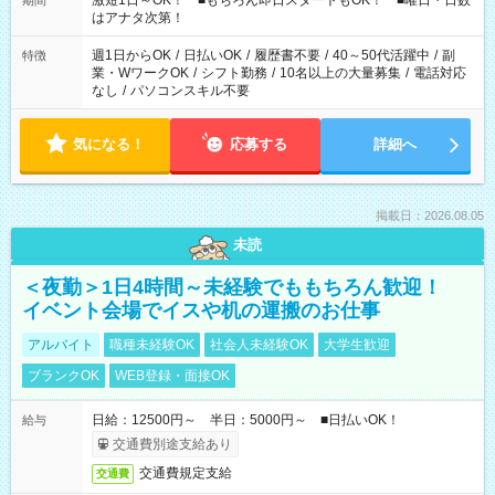
激短1日～OK！ ■もちろん即日スタートもOK！ ■曜日・日数
期間
はアナタ次第！
週1日からOK
/
日払いOK
/
履歴書不要
/
40～50代活躍中
/
副
特徴
業・WワークOK
/
シフト勤務
/
10名以上の大量募集
/
電話対応
なし
/
パソコンスキル不要
気になる！
応募する
詳細へ
掲載日：2026.08.05
未読
＜夜勤＞1日4時間～未経験でももちろん歓迎！
イベント会場でイスや机の運搬のお仕事
アルバイト
職種未経験OK
社会人未経験OK
大学生歓迎
ブランクOK
WEB登録・面接OK
日給：12500円～ 半日：5000円～ ■日払いOK！
給与
交通費別途支給あり
交通費規定支給
交通費