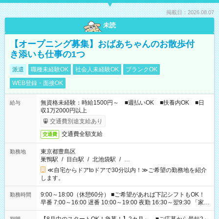
掲載日：2026.08.07
未読
【オープニング募集】おばあちゃんのお散歩付
き添いも仕事の1つ
派遣
職種未経験OK
社会人未経験OK
ブランクOK
WEB登録・面接OK
無資格未経験：時給1500円～ ■週払いOK ■扶養内OK ■日
給与
収1万2000円以上
交通費別途支給あり
交通費全額支給
交通費
東京都豊島区
勤務地
巣鴨駅
/
目白駅
/
北池袋駅
/
…
≪自宅からドアtoドアで30分以内！≫ご希望の勤務地を紹介
します。
9:00～18:00（休憩60分） ■ご希望があれば下記シフトもOK！
勤務時間
早番 7:00～16:00 遅番 10:00～19:00 夜勤 16:30～翌9:30 「家族
と休みを合わせたい」 「余裕を持って夕飯の準備がしたい」
「できれば残業はしたくない」 など、ご希望を教えてください