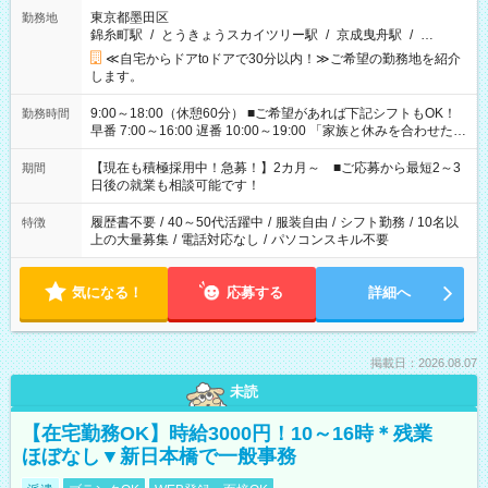
東京都墨田区
勤務地
錦糸町駅
/
とうきょうスカイツリー駅
/
京成曳舟駅
/
…
≪自宅からドアtoドアで30分以内！≫ご希望の勤務地を紹介
します。
9:00～18:00（休憩60分） ■ご希望があれば下記シフトもOK！
勤務時間
早番 7:00～16:00 遅番 10:00～19:00 「家族と休みを合わせた
い」 「余裕を持って夕飯の準備がしたい」 「できれば残業はし
たくない」 など、ご希望を教えてくださいね。 ※Wワーク希望
【現在も積極採用中！急募！】2カ月～ ■ご応募から最短2～3
期間
の方へ 今ご覧のお仕事で希望する勤務時間と、もう1つのお仕事
日後の就業も相談可能です！
の勤務時間。 合計で週40時間を超える場合は応募できません。
履歴書不要
/
40～50代活躍中
/
服装自由
/
シフト勤務
/
10名以
特徴
上の大量募集
/
電話対応なし
/
パソコンスキル不要
気になる！
応募する
詳細へ
掲載日：2026.08.07
未読
【在宅勤務OK】時給3000円！10～16時＊残業
ほぼなし▼新日本橋で一般事務