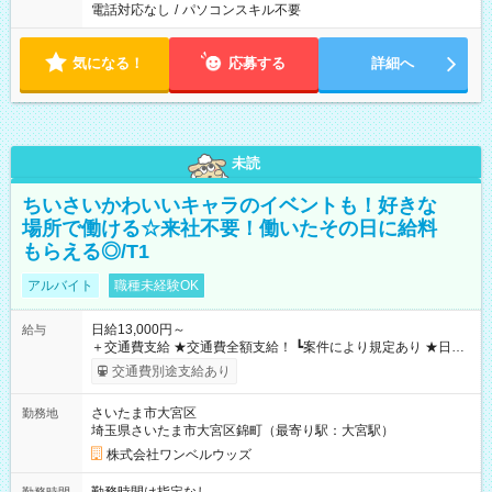
電話対応なし
/
パソコンスキル不要
気になる！
応募する
詳細へ
未読
ちいさいかわいいキャラのイベントも！好きな
場所で働ける☆来社不要！働いたその日に給料
もらえる◎/T1
アルバイト
職種未経験OK
日給13,000円～
給与
＋交通費支給 ★交通費全額支給！ ┗案件により規定あり ★日払
いOK！（規定あり） ┗働いたその日に現金GET♪ お仕事後はコ
交通費別途支給あり
ンビニATMから 日払い分を引き落とせます！ 【試用期間】試
用期間なし
さいたま市大宮区
勤務地
埼玉県さいたま市大宮区錦町（最寄り駅：大宮駅）
株式会社ワンベルウッズ