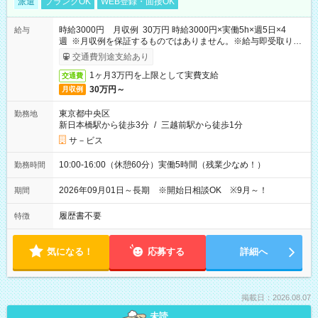
派遣
ブランクOK
WEB登録・面接OK
時給3000円 月収例 30万円 時給3000円×実働5h×週5日×4
給与
週 ※月収例を保証するものではありません。※給与即受取りサ
ービス利用可（利用条件有）
交通費別途支給あり
1ヶ月3万円を上限として実費支給
交通費
30万円～
月収例
東京都中央区
勤務地
新日本橋駅から徒歩3分
/
三越前駅から徒歩1分
サ－ビス
10:00-16:00（休憩60分）実働5時間（残業少なめ！）
勤務時間
2026年09月01日～長期 ※開始日相談OK ※9月～！
期間
履歴書不要
特徴
気になる！
応募する
詳細へ
掲載日：2026.08.07
未読