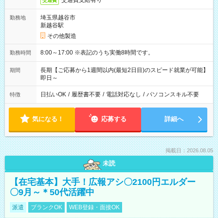
交通費支給有り
交通費
埼玉県越谷市
勤務地
新越谷駅
その他製造
8:00～17:00 ※表記のうち実働8時間です。
勤務時間
長期【ご応募から1週間以内(最短2日目)のスピード就業が可能】
期間
即日～
日払いOK
/
履歴書不要
/
電話対応なし
/
パソコンスキル不要
特徴
気になる！
応募する
詳細へ
掲載日：2026.08.05
未読
【在宅基本】大手！広報アシ〇2100円エルダー
〇9月～＊50代活躍中
派遣
ブランクOK
WEB登録・面接OK