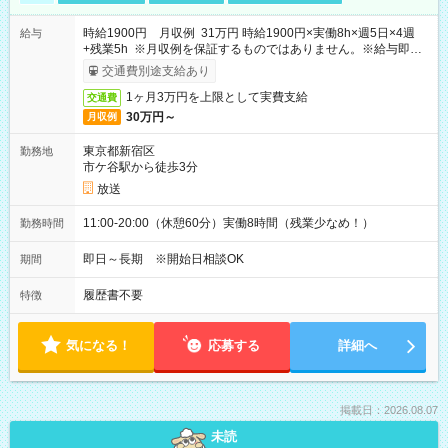
時給1900円 月収例 31万円 時給1900円×実働8h×週5日×4週
給与
+残業5h ※月収例を保証するものではありません。※給与即受
取りサービス利用可（利用条件有）
交通費別途支給あり
1ヶ月3万円を上限として実費支給
交通費
30万円～
月収例
東京都新宿区
勤務地
市ケ谷駅から徒歩3分
放送
11:00-20:00（休憩60分）実働8時間（残業少なめ！）
勤務時間
即日～長期 ※開始日相談OK
期間
履歴書不要
特徴
気になる！
応募する
詳細へ
掲載日：2026.08.07
未読