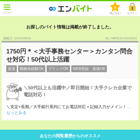
0
メニュー
気になる！
ログイン
お探しのバイト情報は掲載が終了しました。
掲載日 :2026
/
06
/
04
No.TMPE26-0404623
1750円＊＜大手事務センター＞カンタン問合
せ対応！50代以上活躍
派遣
職種未経験OK
ブランクOK
WEB登録・面接OK
＼50代以上も活躍中／即日開始！大手クレカ企業で
電話対応！
＼安定×長期／大手銀行系列にてお電話対応＋記録入力がメイン！
...
もっとみる
あなたの閲覧履歴からのオススメ