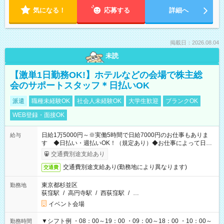
気になる！
応募する
詳細へ
掲載日：2026.08.04
未読
【激単1日勤務OK!】ホテルなどの会場で株主総
会のサポートスタッフ＊日払いOK
派遣
職種未経験OK
社会人未経験OK
大学生歓迎
ブランクOK
WEB登録・面接OK
日給1万5000円～※実働5時間で日給7000円のお仕事もありま
給与
す ◆日払い・週払いOK！（規定あり）◆お仕事によって日給
も異なります
交通費別途支給あり
交通費別途支給あり(勤務地により異なります)
交通費
東京都杉並区
勤務地
荻窪駅
/
高円寺駅
/
西荻窪駅
/
…
イベント会場
▼シフト例 ・08：00～19：00 ・09：00～18：00 ・10：00～
勤務時間