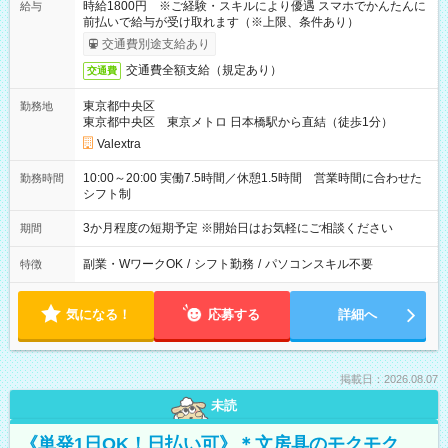
時給1800円 ※ご経験・スキルにより優遇 スマホでかんたんに
給与
前払いで給与が受け取れます（※上限、条件あり）
交通費別途支給あり
交通費全額支給（規定あり）
交通費
東京都中央区
勤務地
東京都中央区 東京メトロ 日本橋駅から直結（徒歩1分）
Valextra
10:00～20:00 実働7.5時間／休憩1.5時間 営業時間に合わせた
勤務時間
シフト制
3か月程度の短期予定 ※開始日はお気軽にご相談ください
期間
副業・WワークOK
/
シフト勤務
/
パソコンスキル不要
特徴
気になる！
応募する
詳細へ
掲載日：2026.08.07
未読
《単発1日OK！日払い可》＊文房具のモクモク