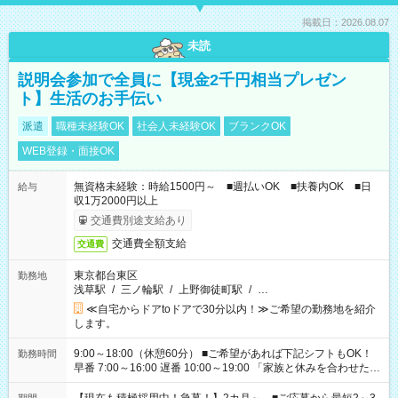
掲載日：2026.08.07
未読
説明会参加で全員に【現金2千円相当プレゼン
ト】生活のお手伝い
派遣
職種未経験OK
社会人未経験OK
ブランクOK
WEB登録・面接OK
無資格未経験：時給1500円～ ■週払いOK ■扶養内OK ■日
給与
収1万2000円以上
交通費別途支給あり
交通費全額支給
交通費
東京都台東区
勤務地
浅草駅
/
三ノ輪駅
/
上野御徒町駅
/
…
≪自宅からドアtoドアで30分以内！≫ご希望の勤務地を紹介
します。
9:00～18:00（休憩60分） ■ご希望があれば下記シフトもOK！
勤務時間
早番 7:00～16:00 遅番 10:00～19:00 「家族と休みを合わせた
い」 「余裕を持って夕飯の準備がしたい」 「できれば残業はし
たくない」 など、ご希望を教えてくださいね。 ※Wワーク希望