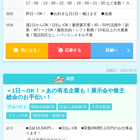
17：00 ・13：00～22：00 ・16：00～21：00 など多数！ ※お
仕事により勤務時間が異なります
即日～OK！ ◆お好きな日1日～働けます ◆急募
期間
週1日からOK
/
日払いOK
/
履歴書不要
/
40～50代活躍中
/
副
特徴
業・WワークOK
/
服装自由
/
シフト勤務
/
10名以上の大量募
集
/
電話対応なし
/
パソコンスキル不要
気になる！
応募する
詳細へ
掲載日：2026.08.07
未読
＜1日～OK！＞あの有名企業も！展示会や株主
総会のお手伝い！
アルバイト
職種未経験OK
社会人未経験OK
大学生歓迎
ブランクOK
WEB登録・面接OK
■日給16,840円～ ■日払いOK ■実働3時間5,120円のお仕事あ
給与
ります！