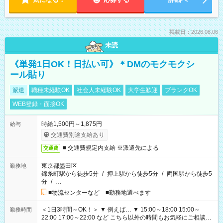
掲載日：2026.08.06
未読
《単発1日OK！日払い可》＊DMのモクモクシ
ール貼り
派遣
職種未経験OK
社会人未経験OK
大学生歓迎
ブランクOK
WEB登録・面接OK
時給1,500円～1,875円
給与
交通費別途支給あり
■ 交通費規定内支給 ※派遣先による
交通費
東京都墨田区
勤務地
錦糸町駅から徒歩5分
/
押上駅から徒歩5分
/
両国駅から徒歩5
分
/
…
■物流センターなど ■勤務地選べます
＜1日3時間～OK！＞ ▼ 例えば… ▼ 15:00～18:00 15:00～
勤務時間
22:00 17:00～22:00 など こちら以外の時間もお気軽にご相談く