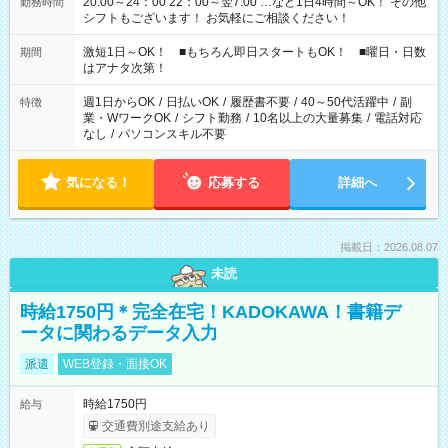
20:00～24：00 22：00～翌7:00 …など1日4時間～OK！ その他
勤務時間
シフトもございます！ お気軽にご相談ください！
激短1日～OK！ ■もちろん即日スタートもOK！ ■曜日・日数
期間
はアナタ次第！
週1日からOK
/
日払いOK
/
履歴書不要
/
40～50代活躍中
/
副
特徴
業・WワークOK
/
シフト勤務
/
10名以上の大量募集
/
電話対応
なし
/
パソコンスキル不要
気になる！
応募する
詳細へ
掲載日：2026.08.07
未読
時給1750円＊完全在宅！KADOKAWA！書籍デ
ータに関わるデータ入力
派遣
WEB登録・面接OK
時給1750円
給与
交通費別途支給あり