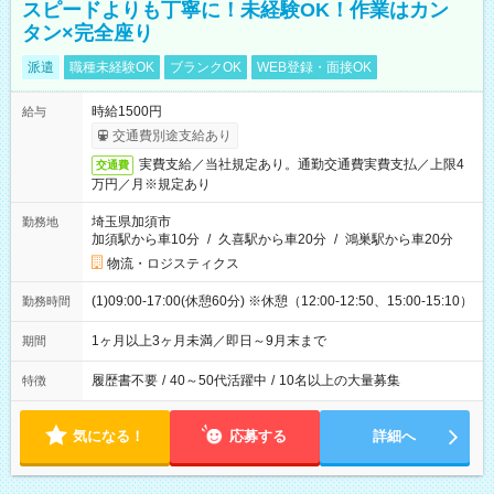
スピードよりも丁寧に！未経験OK！作業はカン
タン×完全座り
派遣
職種未経験OK
ブランクOK
WEB登録・面接OK
時給1500円
給与
交通費別途支給あり
実費支給／当社規定あり。通勤交通費実費支払／上限4
交通費
万円／月※規定あり
埼玉県加須市
勤務地
加須駅から車10分
/
久喜駅から車20分
/
鴻巣駅から車20分
物流・ロジスティクス
(1)09:00-17:00(休憩60分) ※休憩（12:00-12:50、15:00-15:10）
勤務時間
1ヶ月以上3ヶ月未満／即日～9月末まで
期間
履歴書不要
/
40～50代活躍中
/
10名以上の大量募集
特徴
気になる！
応募する
詳細へ