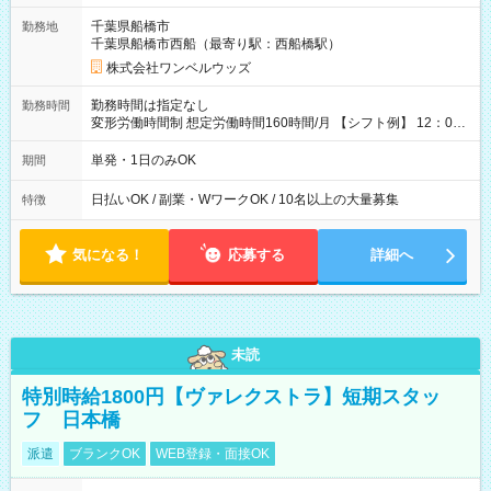
ATMから 日払い分を引き落とせます！ 【試用期間】試用期間
千葉県船橋市
勤務地
なし
千葉県船橋市西船（最寄り駅：西船橋駅）
株式会社ワンベルウッズ
勤務時間は指定なし
勤務時間
変形労働時間制 想定労働時間160時間/月 【シフト例】 12：00
～22：00
単発・1日のみOK
期間
日払いOK / 副業・WワークOK / 10名以上の大量募集
特徴
気になる！
応募する
詳細へ
未読
特別時給1800円【ヴァレクストラ】短期スタッ
フ 日本橋
派遣
ブランクOK
WEB登録・面接OK