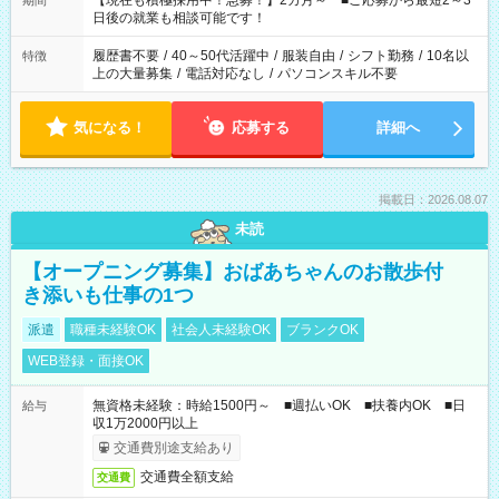
【現在も積極採用中！急募！】2カ月～ ■ご応募から最短2～3
期間
の方へ 今ご覧のお仕事で希望する勤務時間と、もう1つのお仕事
日後の就業も相談可能です！
の勤務時間。 合計で週40時間を超える場合は応募できません。
履歴書不要
/
40～50代活躍中
/
服装自由
/
シフト勤務
/
10名以
特徴
上の大量募集
/
電話対応なし
/
パソコンスキル不要
気になる！
応募する
詳細へ
掲載日：2026.08.07
未読
【オープニング募集】おばあちゃんのお散歩付
き添いも仕事の1つ
派遣
職種未経験OK
社会人未経験OK
ブランクOK
WEB登録・面接OK
無資格未経験：時給1500円～ ■週払いOK ■扶養内OK ■日
給与
収1万2000円以上
交通費別途支給あり
交通費全額支給
交通費