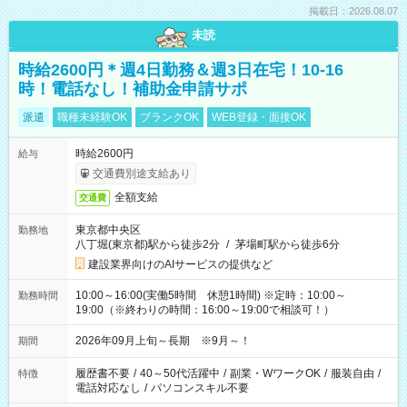
掲載日：2026.08.07
未読
時給2600円＊週4日勤務＆週3日在宅！10-16
時！電話なし！補助金申請サポ
派遣
職種未経験OK
ブランクOK
WEB登録・面接OK
時給2600円
給与
交通費別途支給あり
全額支給
交通費
東京都中央区
勤務地
八丁堀(東京都)駅から徒歩2分
/
茅場町駅から徒歩6分
建設業界向けのAIサービスの提供など
10:00～16:00(実働5時間 休憩1時間) ※定時：10:00～
勤務時間
19:00（※終わりの時間：16:00～19:00で相談可！）
2026年09月上旬～長期 ※9月～！
期間
履歴書不要
/
40～50代活躍中
/
副業・WワークOK
/
服装自由
/
特徴
電話対応なし
/
パソコンスキル不要