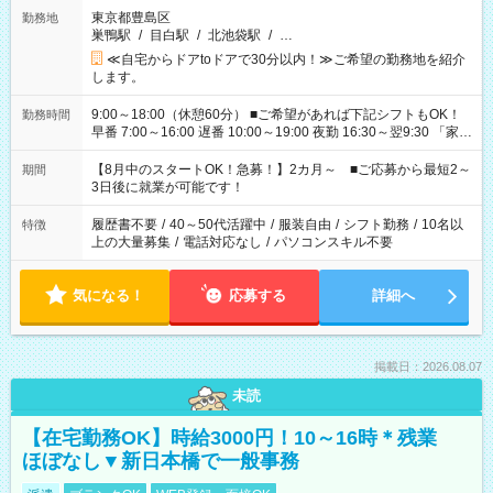
東京都豊島区
勤務地
巣鴨駅
/
目白駅
/
北池袋駅
/
…
≪自宅からドアtoドアで30分以内！≫ご希望の勤務地を紹介
します。
9:00～18:00（休憩60分） ■ご希望があれば下記シフトもOK！
勤務時間
早番 7:00～16:00 遅番 10:00～19:00 夜勤 16:30～翌9:30 「家族
と休みを合わせたい」 「余裕を持って夕飯の準備がしたい」
「できれば残業はしたくない」 など、ご希望を教えてください
【8月中のスタートOK！急募！】2カ月～ ■ご応募から最短2～
期間
ね。 ※Wワーク希望の方へ 今ご覧のお仕事で希望する勤務時間
3日後に就業が可能です！
と、もう1つのお仕事の勤務時間。 合計で週40時間を超える場
合は応募できません。
履歴書不要
/
40～50代活躍中
/
服装自由
/
シフト勤務
/
10名以
特徴
上の大量募集
/
電話対応なし
/
パソコンスキル不要
気になる！
応募する
詳細へ
掲載日：2026.08.07
未読
【在宅勤務OK】時給3000円！10～16時＊残業
ほぼなし▼新日本橋で一般事務