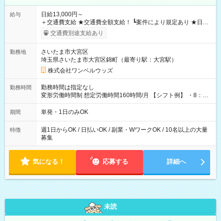
日給13,000円～
給与
＋交通費支給 ★交通費全額支給！ ┗案件により規定あり ★日払
いOK！（規定あり） ┗働いたその日に現金GET♪ お仕事後はコ
交通費別途支給あり
ンビニATMから 日払い分を引き落とせます！ 【試用期間】試
用期間なし
さいたま市大宮区
勤務地
埼玉県さいたま市大宮区錦町（最寄り駅：大宮駅）
株式会社ワンベルウッズ
勤務時間は指定なし
勤務時間
変形労働時間制 想定労働時間160時間/月 【シフト例】 ・8：00
～21：00
単発・1日のみOK
期間
週1日からOK / 日払いOK / 副業・WワークOK / 10名以上の大量
特徴
募集
気になる！
応募する
詳細へ
未読