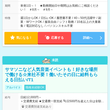
ださい！
単発1日～！ ★勤務開始日や期間はお気軽にご相談くださ
期間
い！ ＃8月～ ＃9月～
週1日からOK
/
日払いOK
/
履歴書不要
/
40～50代活躍中
/
副
特徴
業・WワークOK
/
服装自由
/
シフト勤務
/
10名以上の大量募
集
/
電話対応なし
/
パソコンスキル不要
気になる！
応募する
詳細へ
未読
サマソニなど人気音楽イベントも！好きな場所
で働ける☆来社不要！働いたその日に給料もら
える日払い/T1
アルバイト
職種未経験OK
日給12,000円～
給与
＋交通費支給 ★交通費一部支給 ┗1日500円を超えた分は全額支
給！ ※往復500円以内の方は自己負担となります ★日払いOK！
交通費別途支給あり
（規定あり） ┗働いたその日に現金GET♪ お仕事後はコンビニ