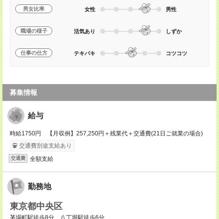
男女比率
女性
男性
職場の様子
活気あり
しずか
仕事の仕方
テキパキ
コツコツ
募集情報
給与
時給1750円 【月収例】257,250円＋残業代＋交通費(21日ご就業の場合)
交通費別途支給あり
全額支給
交通費
勤務地
東京都中央区
茅場町駅徒歩8分、八丁堀駅徒歩6分