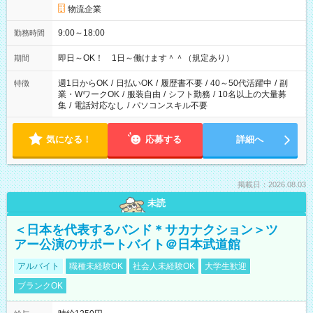
物流企業
9:00～18:00
勤務時間
即日～OK！ 1日～働けます＾＾（規定あり）
期間
週1日からOK
/
日払いOK
/
履歴書不要
/
40～50代活躍中
/
副
特徴
業・WワークOK
/
服装自由
/
シフト勤務
/
10名以上の大量募
集
/
電話対応なし
/
パソコンスキル不要
気になる！
応募する
詳細へ
掲載日：2026.08.03
未読
＜日本を代表するバンド＊サカナクション＞ツ
アー公演のサポートバイト＠日本武道館
アルバイト
職種未経験OK
社会人未経験OK
大学生歓迎
ブランクOK