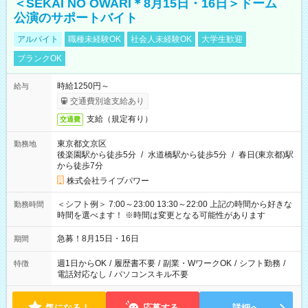
＜SEKAI NO OWARI＊8月15日・16日＞ドーム
公演のサポートバイト
アルバイト
職種未経験OK
社会人未経験OK
大学生歓迎
ブランクOK
時給1250円～
給与
交通費別途支給あり
支給（規定有り）
交通費
東京都文京区
勤務地
後楽園駅から徒歩5分
/
水道橋駅から徒歩5分
/
春日(東京都)駅
から徒歩7分
株式会社ライブパワー
＜シフト例＞ 7:00～23:00 13:30～22:00 上記の時間から好きな
勤務時間
時間を選べます！ ※時間は変更となる可能性があります
急募！8月15日・16日
期間
週1日からOK
/
履歴書不要
/
副業・WワークOK
/
シフト勤務
/
特徴
電話対応なし
/
パソコンスキル不要
気になる！
応募する
詳細へ