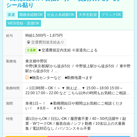
シール貼り
派遣
職種未経験OK
社会人未経験OK
大学生歓迎
ブランクOK
WEB登録・面接OK
時給1,500円～1,875円
給与
交通費別途支給あり
■ 交通費規定内支給 ※派遣先による
交通費
東京都中野区
勤務地
中野(東京都)駅から徒歩5分
/
中野坂上駅から徒歩5分
/
東中野
駅から徒歩5分
/
…
■物流センターなど ■勤務地選べます
＜1日3時間～OK！＞ ▼ 例えば… ▼ 15:00～18:00 15:00～
勤務時間
22:00 17:00～22:00 など こちら以外の時間もお気軽にご相談く
ださい！
単発1日～！ ★勤務開始日や期間はお気軽にご相談くださ
期間
い！ ＃8月～ ＃9月～
週1日からOK
/
日払いOK
/
履歴書不要
/
40～50代活躍中
/
副
特徴
業・WワークOK
/
服装自由
/
シフト勤務
/
10名以上の大量募
集
/
電話対応なし
/
パソコンスキル不要