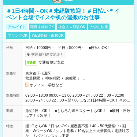
＃1日4時間～OK＃未経験歓迎！＃日払い＊イ
ベント会場でイスや机の運搬のお仕事
アルバイト
職種未経験OK
社会人未経験OK
大学生歓迎
ブランクOK
WEB登録・面接OK
日給：10000円～ 半日：5000円～ ■日払いOK！
給与
交通費別途支給あり
交通費規定支給
交通費
東京都千代田区
勤務地
秋葉原駅
/
神保町駅
/
麹町駅
/
…
オフィス・学校など
09:00～18:00 09:00～13:00 20:00～24：00 22：00～31:00
勤務時間
20:00～24：00 22：00～翌7:00 …など1日4時間～OK！ その他
シフトもございます！ お気軽にご相談ください！
激短1日～OK！ ■もちろん即日スタートもOK！ ■曜日・日数
期間
はアナタ次第！
週1日からOK
/
日払いOK
/
履歴書不要
/
40～50代活躍中
/
副
特徴
業・WワークOK
/
シフト勤務
/
10名以上の大量募集
/
電話対応
なし
/
パソコンスキル不要