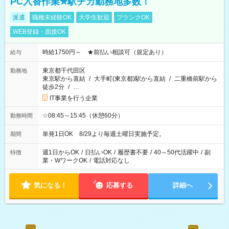
PC入替作業✮駅チカ勤務地多数！
派遣
職種未経験OK
大学生歓迎
ブランクOK
WEB登録・面接OK
時給1750円～ ★前払い相談可（規定あり）
給与
東京都千代田区
勤務地
東京駅から直結
/
大手町(東京都)駅から直結
/
二重橋前駅から
徒歩2分
/
…
IT事業を行う企業
☆08:45～15:45（休憩60分）
勤務時間
単発1日OK 8/29より毎週土曜日実施予定。
期間
週1日からOK
/
日払いOK
/
履歴書不要
/
40～50代活躍中
/
副
特徴
業・WワークOK
/
電話対応なし
気になる！
応募する
詳細へ