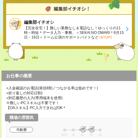
編集部イチオシ
【完全在宅！】難しい業務なし＆電話なし！ゆっくりの11
時～時短＊データ入力・事務、＜SEKAI NO OWARI＊8月15
日・16日＞ドーム公演のサポートバイトなど
(8/7UP!)
お仕事の概要
○入金確認のお電話(発信8割／つながる率は低めです！)
○折り返しの対応(2割)
○対応履歴の入力(専用端末を使用)
※難しいPCスキルは不要です！
【OAスキル】PC入力できればOK＊
職場の雰囲気
年齢層
20代
30
40
50
60