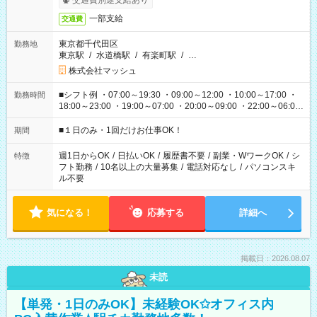
交通費別途支給あり
一部支給
交通費
東京都千代田区
勤務地
東京駅
/
水道橋駅
/
有楽町駅
/
…
株式会社マッシュ
■シフト例 ・07:00～19:30 ・09:00～12:00 ・10:00～17:00 ・
勤務時間
18:00～23:00 ・19:00～07:00 ・20:00～09:00 ・22:00～06:00
etc ★最短で3時間で5,120円のお仕事から 15時間で2万円近く稼
げるお仕事も！ ご希望のお時間に合わせてご紹介！ ※シフトは
■１日のみ・1回だけお仕事OK！
期間
現場によって異なります。 ※勿論、休憩時間はあるのでご安心
ください！
週1日からOK
/
日払いOK
/
履歴書不要
/
副業・WワークOK
/
シ
特徴
フト勤務
/
10名以上の大量募集
/
電話対応なし
/
パソコンスキ
ル不要
気になる！
応募する
詳細へ
掲載日：2026.08.07
未読
【単発・1日のみOK】未経験OK✩オフィス内