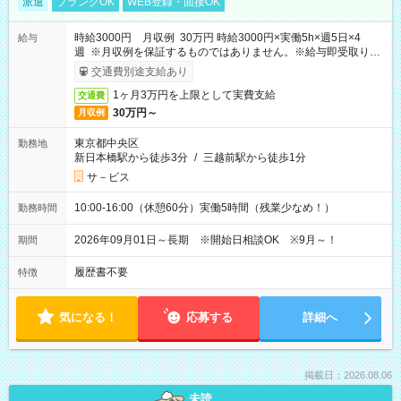
派遣
ブランクOK
WEB登録・面接OK
時給3000円 月収例 30万円 時給3000円×実働5h×週5日×4
給与
週 ※月収例を保証するものではありません。※給与即受取りサ
ービス利用可（利用条件有）
交通費別途支給あり
1ヶ月3万円を上限として実費支給
交通費
30万円～
月収例
東京都中央区
勤務地
新日本橋駅から徒歩3分
/
三越前駅から徒歩1分
サ－ビス
10:00-16:00（休憩60分）実働5時間（残業少なめ！）
勤務時間
2026年09月01日～長期 ※開始日相談OK ※9月～！
期間
履歴書不要
特徴
気になる！
応募する
詳細へ
掲載日：2026.08.06
未読