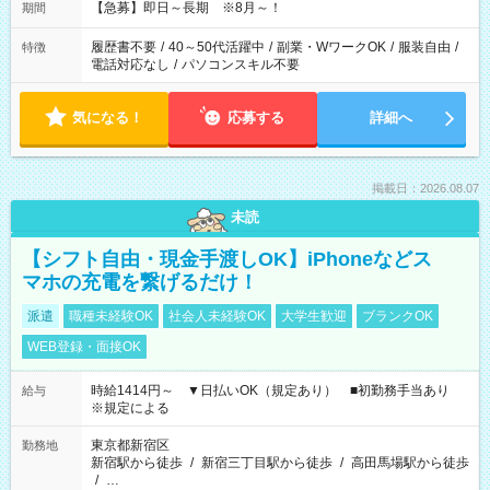
【急募】即日～長期 ※8月～！
期間
履歴書不要
/
40～50代活躍中
/
副業・WワークOK
/
服装自由
/
特徴
電話対応なし
/
パソコンスキル不要
気になる！
応募する
詳細へ
掲載日：2026.08.07
未読
【シフト自由・現金手渡しOK】iPhoneなどス
マホの充電を繋げるだけ！
派遣
職種未経験OK
社会人未経験OK
大学生歓迎
ブランクOK
WEB登録・面接OK
時給1414円～ ▼日払いOK（規定あり） ■初勤務手当あり
給与
※規定による
東京都新宿区
勤務地
新宿駅から徒歩
/
新宿三丁目駅から徒歩
/
高田馬場駅から徒歩
/
…