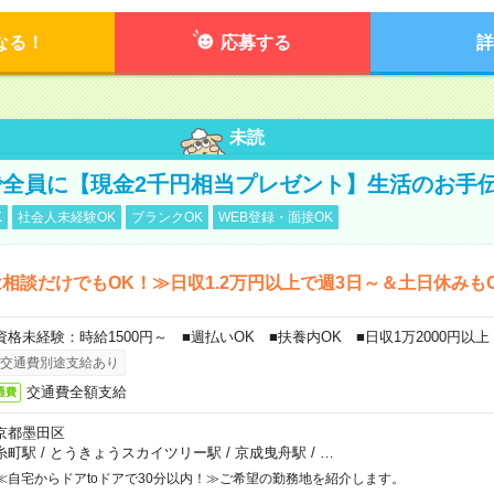
なる！
応募する
詳
未読
全員に【現金2千円相当プレゼント】生活のお手
K
社会人未経験OK
ブランクOK
WEB登録・面接OK
相談だけでもOK！≫日収1.2万円以上で週3日～＆土日休みも
資格未経験：時給1500円～ ■週払いOK ■扶養内OK ■日収1万2000円以上
交通費別途支給あり
交通費全額支給
通費
京都墨田区
糸町駅
/
とうきょうスカイツリー駅
/
京成曳舟駅
/
…
≪自宅からドアtoドアで30分以内！≫ご希望の勤務地を紹介します。