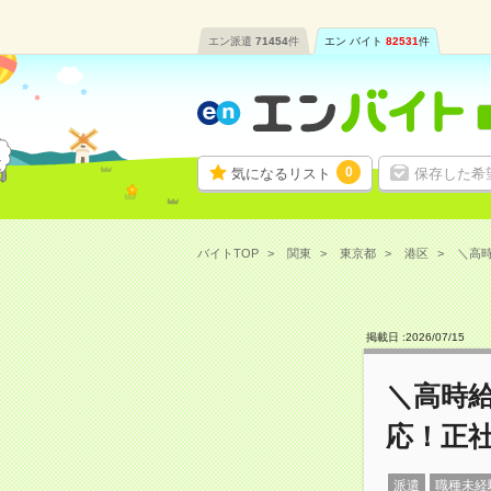
エン派遣
71454
件
エン バイト
82531
件
0
気になるリスト
保存した希
バイトTOP
関東
東京都
港区
＼高時
掲載日 :
2026
/
07
/
15
＼高時給
応！正
派遣
職種未経