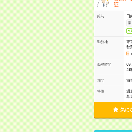
証
日
給与
交
東
勤務地
秋
09
勤務時間
4
激
期間
週
特徴
募
気に