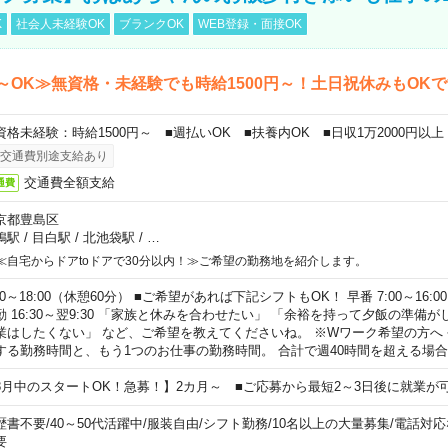
K
社会人未経験OK
ブランクOK
WEB登録・面接OK
～OK≫無資格・未経験でも時給1500円～！土日祝休みもOK
資格未経験：時給1500円～ ■週払いOK ■扶養内OK ■日収1万2000円以上
交通費別途支給あり
交通費全額支給
通費
京都豊島区
鴨駅
/
目白駅
/
北池袋駅
/
…
≪自宅からドアtoドアで30分以内！≫ご希望の勤務地を紹介します。
00～18:00（休憩60分） ■ご希望があれば下記シフトもOK！ 早番 7:00～16:00 遅
勤 16:30～翌9:30 「家族と休みを合わせたい」 「余裕を持って夕飯の準備
業はしたくない」 など、ご希望を教えてくださいね。 ※Wワーク希望の方へ
する勤務時間と、もう1つのお仕事の勤務時間。 合計で週40時間を超える場
8月中のスタートOK！急募！】2カ月～ ■ご応募から最短2～3日後に就業が
歴書不要
/
40～50代活躍中
/
服装自由
/
シフト勤務
/
10名以上の大量募集
/
電話対応
要