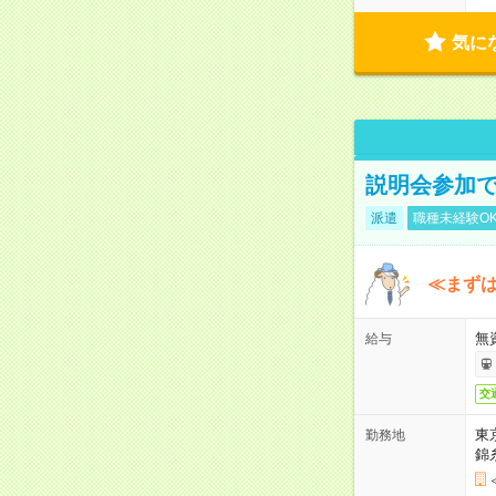
気に
説明会参加で
派遣
職種未経験O
≪まずは
無
給与
交
東
勤務地
錦