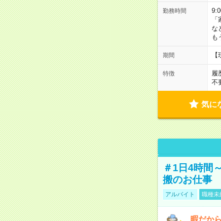
9:
勤務時間
「
な
も
【
期間
履
特徴
不
気に
＃1日4時間
搬のお仕事
アルバイト
職種未
暇だか