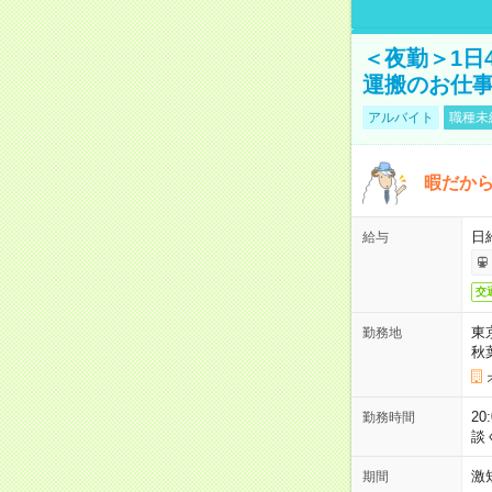
＜夜勤＞1日
運搬のお仕
アルバイト
職種未
暇だか
日
給与
交
東
勤務地
秋
2
勤務時間
談
激
期間