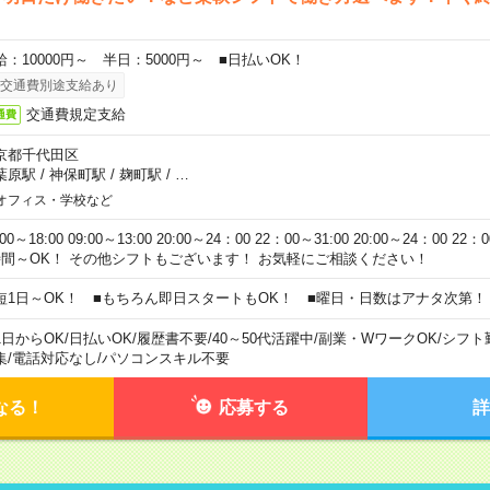
給：10000円～ 半日：5000円～ ■日払いOK！
交通費別途支給あり
交通費規定支給
通費
京都千代田区
葉原駅
/
神保町駅
/
麹町駅
/
…
オフィス・学校など
:00～18:00 09:00～13:00 20:00～24：00 22：00～31:00 20:00～24：00 2
時間～OK！ その他シフトもございます！ お気軽にご相談ください！
短1日～OK！ ■もちろん即日スタートもOK！ ■曜日・日数はアナタ次第！
1日からOK
/
日払いOK
/
履歴書不要
/
40～50代活躍中
/
副業・WワークOK
/
シフト
集
/
電話対応なし
/
パソコンスキル不要
なる！
応募する
詳