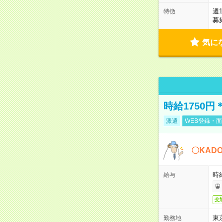
週
特徴
募
気に
時給1750
派遣
WEB登録・面
〇KAD
時給
給与
交
東
勤務地