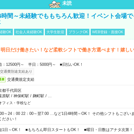
未読
4時間～未経験でももちろん歓迎！イベント会場で
事
経験OK
社会人未経験OK
大学生歓迎
ブランクOK
WEB登録・面接OK
ら明日だけ働きたい！など柔軟シフトで働き方選べます！嬉し
給：12500円～ 半日：5000円～ ■日払いOK！
交通費別途支給あり
交通費規定支給
通費
京都千代田区
葉原駅
/
神保町駅
/
麹町駅
/
…
オフィス・学校など
0:00～24：00 22：00～翌7:00 …など1日4時間～OK！ その他シフトもござ
ください！
短1日～OK！ ■もちろん即日スタートもOK！ ■曜日・日数はアナタ次第！