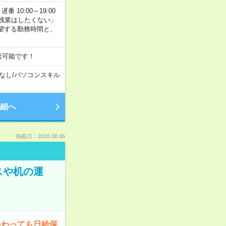
番 10:00～19:00
残業はしたくない」
望する勤務時間と、
談可能です！
なし
/
パソコンスキル
細へ
掲載日：2026.08.06
スや机の運
終わっても日給保