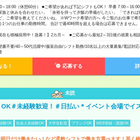
00～18:00（休憩60分） ■ご希望があれば下記シフトもOK！ 早番 7:00～16:00 遅
家族と休みを合わせたい」 「余裕を持って夕飯の準備がしたい」 「できれば
ど、ご希望を教えてくださいね。 ※Wワーク希望の方へ 今ご覧のお仕事で希
う1つのお仕事の勤務時間。 合計で週40時間を超える場合は応募できません。
現在も積極採用中！急募！】2カ月～ ■ご応募から最短2～3日後の就業も相
歴書不要
/
40～50代活躍中
/
服装自由
/
シフト勤務
/
10名以上の大量募集
/
電話対応
要
なる！
応募する
詳
未読
～OK＃未経験歓迎！＃日払い＊イベント会場でイ
経験OK
社会人未経験OK
大学生歓迎
ブランクOK
WEB登録・面接OK
ら明日だけ働きたい！など柔軟シフトで働き方選べます！早く