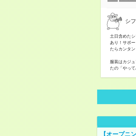
シフ
土日含めたシ
あり！サポー
たらカンタン
服装はカジュ
たの「やって
【オープニン