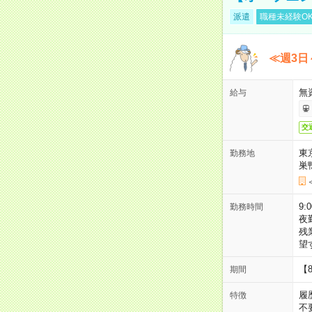
派遣
職種未経験O
≪週3日
無
給与
交
東
勤務地
巣
9:
勤務時間
夜
残
望
【
期間
履
特徴
不