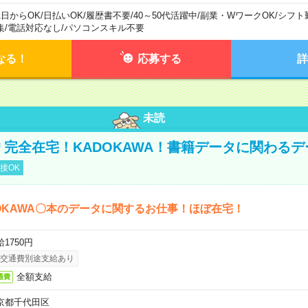
1日からOK
/
日払いOK
/
履歴書不要
/
40～50代活躍中
/
副業・WワークOK
/
シフト
集
/
電話対応なし
/
パソコンスキル不要
なる！
応募する
詳
未読
円＊完全在宅！KADOKAWA！書籍データに関わる
接OK
OKAWA〇本のデータに関するお仕事！ほぼ在宅！
1750円
交通費別途支給あり
全額支給
通費
京都千代田区