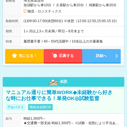
埼玉県加須市
勤務地
加須駅から車10分
/
久喜駅から車20分
/
鴻巣駅から車20分
物流・ロジスティクス
(1)09:00-17:00(休憩60分) ※休憩（12:00-12:50,15:00-15:10）
勤務時間
1ヶ月以上3ヶ月未満／即日～9月末まで
期間
履歴書不要
/
40～50代活躍中
/
10名以上の大量募集
特徴
気になる！
応募する
詳細へ
未読
マニュアル通りに簡単WORK◆未経験から好き
な時にお仕事できる！単発OK◎試験監督
アルバイト
職種未経験OK
時給1,300円～
給与
★交通費一部支給 時給1,300円～ ※試験・役割により手当あり