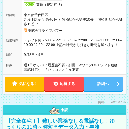
支給（規定有り）
交通費
東京都千代田区
勤務地
九段下駅から徒歩5分
/
竹橋駅から徒歩10分
/
神保町駅から徒
歩15分
/
…
株式会社ライブパワー
＜シフト例＞ 9:00～22:30 12:30～22:00 15:30～21:00 12:30～
勤務時間
19:00 12:30～22:00 上記の時間から好きな時間を選べます！ ※
時間は変更となる可能性があります
9月8日・9日
期間
週1日からOK
/
履歴書不要
/
副業・WワークOK
/
シフト勤務
/
特徴
電話対応なし
/
パソコンスキル不要
気になる！
応募する
詳細へ
掲載日：2026.07.29
未読
【完全在宅！】難しい業務なし＆電話なし！ゆ
っくりの11時～時短＊データ入力・事務