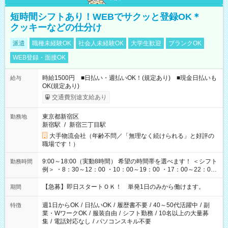
短時間シフトあり！WEBでサクッと登録OK＊
クッキーなどの仕分け
派遣
職種未経験OK
社会人未経験OK
大学生歓迎
ブランクOK
WEB登録・面接OK
時給1500円 ■日払い・週払いOK！(規定あり) ■現金日払いも
給与
OK(規定あり)
交通費別途支給あり
東京都新宿区
勤務地
新宿駅
/
新宿三丁目駅
大手物流会社（年齢不問／「無理なく続けられる」と好評の
職場です！）
9:00～18:00（実動8時間） 希望の時間帯を選べます！ ＜シフト
勤務時間
例＞ ・8：30～12：00 ・10：00～19：00 ・17：00～22：00
・13：00～22：00 ・22：00～翌6：00 など
【急募】即日スタートＯＫ！ 単発1日のみから働けます。
期間
週1日からOK
/
日払いOK
/
履歴書不要
/
40～50代活躍中
/
副
特徴
業・WワークOK
/
服装自由
/
シフト勤務
/
10名以上の大量募
集
/
電話対応なし
/
パソコンスキル不要