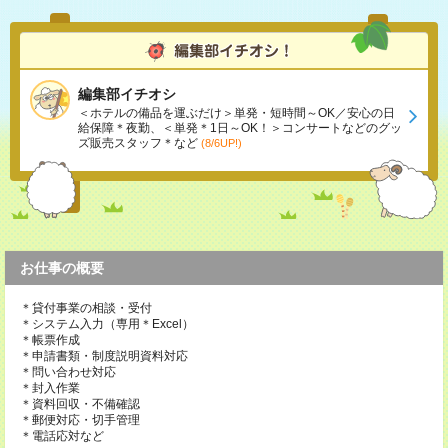
編集部イチオシ
＜ホテルの備品を運ぶだけ＞単発・短時間～OK／安心の日
給保障＊夜勤、＜単発＊1日～OK！＞コンサートなどのグッ
ズ販売スタッフ＊など
(8/6UP!)
お仕事の概要
＊貸付事業の相談・受付
＊システム入力（専用＊Excel）
＊帳票作成
＊申請書類・制度説明資料対応
＊問い合わせ対応
＊封入作業
＊資料回収・不備確認
＊郵便対応・切手管理
＊電話応対など