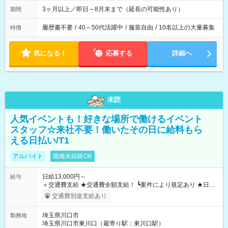
3ヶ月以上／即日～8月末まで（延長の可能性あり）
期間
履歴書不要
/
40～50代活躍中
/
服装自由
/
10名以上の大量募集
特徴
気になる！
応募する
詳細へ
未読
人気イベントも！好きな場所で働けるイベント
スタッフ☆来社不要！働いたその日に給料もら
える日払い/T1
アルバイト
職種未経験OK
日給13,000円～
給与
＋交通費支給 ★交通費全額支給！ ┗案件により規定あり ★日払
いOK！（規定あり） ┗働いたその日に現金GET♪ お仕事後はコ
交通費別途支給あり
ンビニATMから 日払い分を引き落とせます！ 【試用期間】試
用期間なし
埼玉県川口市
勤務地
埼玉県川口市東川口（最寄り駅：東川口駅）