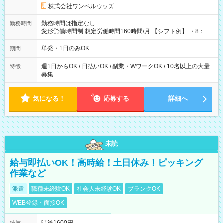
株式会社ワンベルウッズ
勤務時間は指定なし
勤務時間
変形労働時間制 想定労働時間160時間/月 【シフト例】 ・8：00
～21：00
単発・1日のみOK
期間
週1日からOK / 日払いOK / 副業・WワークOK / 10名以上の大量
特徴
募集
気になる！
応募する
詳細へ
未読
給与即払いOK！高時給！土日休み！ピッキング
作業など
派遣
職種未経験OK
社会人未経験OK
ブランクOK
WEB登録・面接OK
時給1600円
給与