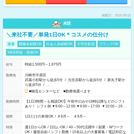
掲載日：2026.08.02
未読
＼来社不要／単発1日OK＊コスメの仕分け
派遣
職種未経験OK
社会人未経験OK
大学生歓迎
ブランクOK
WEB登録・面接OK
時給1,500円～1,875円
給与
川崎市中原区
勤務地
武蔵小杉駅から徒歩5分
/
元住吉駅から徒歩5分
/
新丸子駅か
ら徒歩5分
/
…
■物流センターなど ■勤務地選べます
【1日3時間～も相談OK!】午前中のみや18時以降などのシフト
勤務時間
あり！ シフト例 ▼9:00～12:00 ▼9:00～17:00 ▼10:00～19:00
▼18:00～21:00
1日だけの単発OK！＃8月～ ＃9月～
期間
週1日からOK
/
日払いOK
/
40～50代活躍中
/
副業・Wワーク
特徴
OK
/
服装自由
/
シフト勤務
/
10名以上の大量募集
/
電話対応な