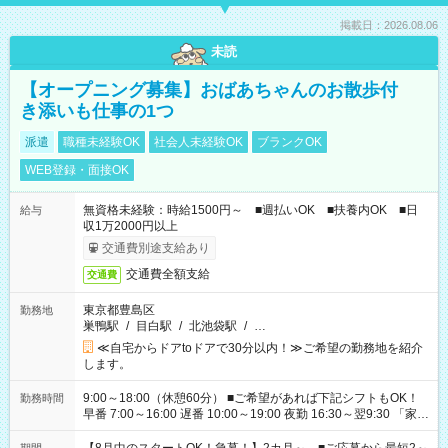
掲載日：2026.08.06
未読
【オープニング募集】おばあちゃんのお散歩付
き添いも仕事の1つ
派遣
職種未経験OK
社会人未経験OK
ブランクOK
WEB登録・面接OK
無資格未経験：時給1500円～ ■週払いOK ■扶養内OK ■日
給与
収1万2000円以上
交通費別途支給あり
交通費全額支給
交通費
東京都豊島区
勤務地
巣鴨駅
/
目白駅
/
北池袋駅
/
…
≪自宅からドアtoドアで30分以内！≫ご希望の勤務地を紹介
します。
9:00～18:00（休憩60分） ■ご希望があれば下記シフトもOK！
勤務時間
早番 7:00～16:00 遅番 10:00～19:00 夜勤 16:30～翌9:30 「家族
と休みを合わせたい」 「余裕を持って夕飯の準備がしたい」
「できれば残業はしたくない」 など、ご希望を教えてください