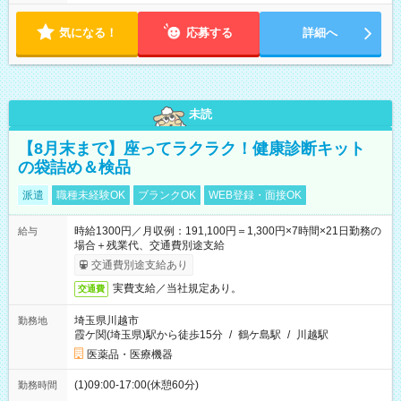
気になる！
応募する
詳細へ
未読
【8月末まで】座ってラクラク！健康診断キット
の袋詰め＆検品
派遣
職種未経験OK
ブランクOK
WEB登録・面接OK
時給1300円／月収例：191,100円＝1,300円×7時間×21日勤務の
給与
場合＋残業代、交通費別途支給
交通費別途支給あり
実費支給／当社規定あり。
交通費
埼玉県川越市
勤務地
霞ケ関(埼玉県)駅から徒歩15分
/
鶴ケ島駅
/
川越駅
医薬品・医療機器
(1)09:00-17:00(休憩60分)
勤務時間