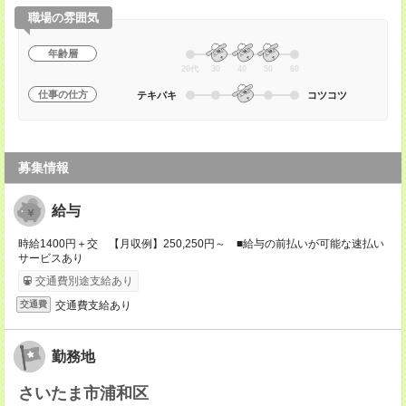
職場の雰囲気
年齢層
20代
30
40
50
60
仕事の仕方
テキパキ
コツコツ
募集情報
給与
時給1400円＋交 【月収例】250,250円～ ■給与の前払いが可能な速払い
サービスあり
交通費別途支給あり
交通費支給あり
交通費
勤務地
さいたま市浦和区