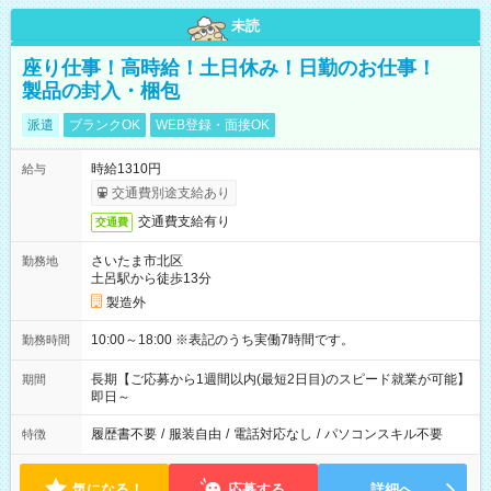
未読
座り仕事！高時給！土日休み！日勤のお仕事！
製品の封入・梱包
派遣
ブランクOK
WEB登録・面接OK
時給1310円
給与
交通費別途支給あり
交通費支給有り
交通費
さいたま市北区
勤務地
土呂駅から徒歩13分
製造外
10:00～18:00 ※表記のうち実働7時間です。
勤務時間
長期【ご応募から1週間以内(最短2日目)のスピード就業が可能】
期間
即日～
履歴書不要
/
服装自由
/
電話対応なし
/
パソコンスキル不要
特徴
気になる！
応募する
詳細へ