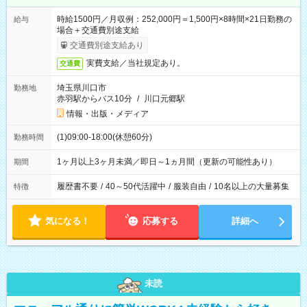
時給1500円／月収例：252,000円＝1,500円×8時間×21日勤務の
給与
場合＋交通費別途支給
交通費別途支給あり
実費支給／当社規定あり。
交通費
埼玉県川口市
勤務地
赤羽駅からバス10分
/
川口元郷駅
情報・出版・メディア
(1)09:00-18:00(休憩60分)
勤務時間
1ヶ月以上3ヶ月未満／即日～1ヵ月間（更新の可能性あり）
期間
履歴書不要
/
40～50代活躍中
/
服装自由
/
10名以上の大量募集
特徴
気になる！
応募する
詳細へ
未読