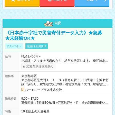
未読
《日本赤十字社で災害寄付データ入力》★急募
★未経験OK★
アルバイト
職種未経験OK
時給1,400円～
給与
※経験・スキルを考慮のうえ、給与を決定します。 ※昇給あり
（勤務実績・評価による） ※残業が発生した場合は、時間外手
交通費別途支給あり
当を全額支給します。 ※交通費支給（月額上限50,000円／当社
規定による） ※給与は月末締め、翌月15日払いです。 ※試用期
東京都港区
勤務地
間中も給与・待遇に変更はありません。 【試用期間】試用期間
東京都港区芝大門１－１－３（最寄り駅：JR山手線・京浜東北
あり 試用期間の長さ：1ヶ月 雇用形態、給与は本採用時と同じ
線「浜松町」駅/都営大江戸線・都営浅草線「⼤⾨」駅/都営三田
です。 試用期間中は、健康保険などの福利厚生の一部が制限さ
線「御成⾨」駅）
れる可能性があります。
ハーモニープラス株式会社
9:00～17:30
勤務時間
実働時間：7時間30分/日 ○応募歓迎○ ・月～金の週5日稼働いた
だける方 ・実働時間：7.5時間（休憩1時間）
10名以上の大量募集
特徴