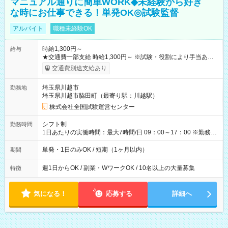
マニュアル通りに簡単WORK◆未経験から好き
な時にお仕事できる！単発OK◎試験監督
アルバイト
職種未経験OK
時給1,300円～
給与
★交通費一部支給 時給1,300円～ ※試験・役割により手当あり
※勤務回数により昇給あり 【即給（前払い）オプションあ
交通費別途支給あり
り！】 希望される場合、勤務から1週間ほどで給与の一部を受け
取れます。 ※手数料418円がかかります。 【過去試験日の収入
埼玉県川越市
勤務地
例】 ・河合塾模擬試験 8:30～17:30（休憩1時間） 時給1,300円
埼玉県川越市脇田町（最寄り駅：川越駅）
×8時間＝日収10,400円＋交通費 ※当日の役割により時給＋100
円の場合あり ・国家試験 7:00～13:30（休憩なし） 時給1,300
株式会社全国試験運営センター
円（役割手当＋100円）×6時間＝日収8,400円＋交通費 【試用期
間】試用期間なし
シフト制
勤務時間
1日あたりの実働時間：最大7時間/日 09：00～17：00 ※勤務時
間は 試験により異なります。
単発・1日のみOK / 短期（1ヶ月以内）
期間
週1日からOK / 副業・WワークOK / 10名以上の大量募集
特徴
気になる！
応募する
詳細へ