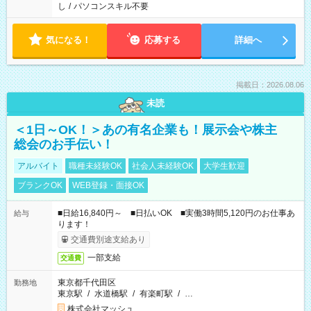
し
/
パソコンスキル不要
気になる！
応募する
詳細へ
掲載日：2026.08.06
未読
＜1日～OK！＞あの有名企業も！展示会や株主
総会のお手伝い！
アルバイト
職種未経験OK
社会人未経験OK
大学生歓迎
ブランクOK
WEB登録・面接OK
■日給16,840円～ ■日払いOK ■実働3時間5,120円のお仕事あ
給与
ります！
交通費別途支給あり
一部支給
交通費
東京都千代田区
勤務地
東京駅
/
水道橋駅
/
有楽町駅
/
…
株式会社マッシュ