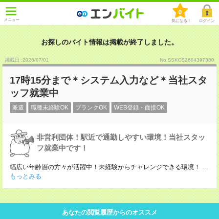
0
メニュー
気になる！
ログイン
お探しのバイト情報は掲載が終了しました。
掲載日 :2026
/
07
/
01
No.SSKCS2604397380
17時15分まで＊システム入力など＊当社スタ
ッフ就業中
派遣
職種未経験OK
ブランクOK
WEB登録・面接OK
非営利団体！駅近で通勤しやすい環境！当社スタッ
フ就業中です！
幅広い年齢層の方々が活躍中！未経験からチャレンジできる環境！
...
もっとみる
あなたの閲覧履歴からのオススメ