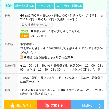
派遣
職種未経験OK
ブランクOK
WEB登録・面接OK
◆時給1,700円＊日払い・週払いOK＊昇給あり♪【月収例】 ・約
給与
204,000円 （時給1,700円 × 実働6h × 20日）
交通費別途支給あり
◆全額支給 ＊家が少し遠くても安心！
交通費
20～25万円
月収例
東京都港区
勤務地
竹芝駅から徒歩2分
/
浜松町駅から徒歩4分
/
大門(東京都)駅か
ら徒歩5分
/
…
◆港区にある情報セキュリティ企業◆
◆11：00～18：30のうち実働6時間、休憩60分 ※11：00～18：
勤務時間
00 または 11：30～18：30 。*。ブランクOK！。*。 例え
ば前職が、 在宅/財団法人/事務/コールセンター/受付/販売/カフェ
スタッフ スイーツ販売/ホテルフロント/化粧品販売/など 様々な
＜急募＞即日～長期／8月～9月～も相談OK！応募から最短即日
期間
業界から入社して活躍されています♪
には選考案内♪
日払いOK
/
履歴書不要
/
40～50代活躍中
/
副業・WワークOK
/
特徴
服装自由
/
電話対応なし
気になる！
応募する
詳細へ