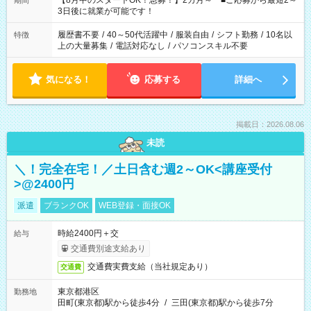
【8月中のスタートOK！急募！】2カ月～ ■ご応募から最短2～
期間
ね。 ※Wワーク希望の方へ 今ご覧のお仕事で希望する勤務時間
3日後に就業が可能です！
と、もう1つのお仕事の勤務時間。 合計で週40時間を超える場
合は応募できません。
履歴書不要
/
40～50代活躍中
/
服装自由
/
シフト勤務
/
10名以
特徴
上の大量募集
/
電話対応なし
/
パソコンスキル不要
気になる！
応募する
詳細へ
掲載日：2026.08.06
未読
＼！完全在宅！／土日含む週2～OK<講座受付
>@2400円
派遣
ブランクOK
WEB登録・面接OK
時給2400円＋交
給与
交通費別途支給あり
交通費実費支給（当社規定あり）
交通費
東京都港区
勤務地
田町(東京都)駅から徒歩4分
/
三田(東京都)駅から徒歩7分