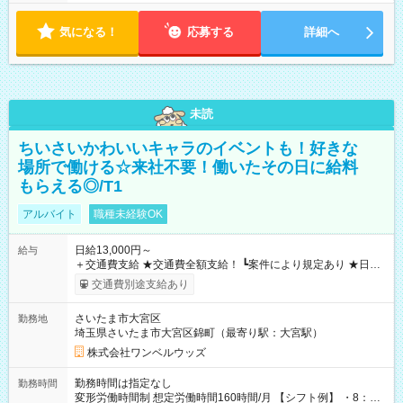
気になる！
応募する
詳細へ
未読
ちいさいかわいいキャラのイベントも！好きな
場所で働ける☆来社不要！働いたその日に給料
もらえる◎/T1
アルバイト
職種未経験OK
日給13,000円～
給与
＋交通費支給 ★交通費全額支給！ ┗案件により規定あり ★日払
いOK！（規定あり） ┗働いたその日に現金GET♪ お仕事後はコ
交通費別途支給あり
ンビニATMから 日払い分を引き落とせます！ 【試用期間】試
用期間なし
さいたま市大宮区
勤務地
埼玉県さいたま市大宮区錦町（最寄り駅：大宮駅）
株式会社ワンベルウッズ
勤務時間は指定なし
勤務時間
変形労働時間制 想定労働時間160時間/月 【シフト例】 ・8：00