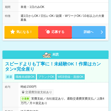
～21：00
単発・1日のみOK
期間
週1日からOK / 日払いOK / 副業・WワークOK / 10名以上の大量
特徴
募集
気になる！
応募する
詳細へ
未読
スピードよりも丁寧に！未経験OK！作業はカン
タン×完全座り
派遣
職種未経験OK
ブランクOK
WEB登録・面接OK
時給1500円
給与
交通費別途支給あり
実費支給／当社規定あり。通勤交通費実費支払／上限4
交通費
万円／月※規定あり