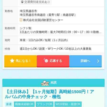
※勤務回数により昇給あり 【即給（前払い）オプションあ
交通費別途支給あり
り！】 希望される場合、勤務から1週間ほどで給与の一部を受け
取れます。 ※手数料418円がかかります。 【過去試験日の収入
埼玉県越谷市
勤務地
例】 ・河合塾模擬試験 8:30～17:30（休憩1時間） 時給1,300円
埼玉県越谷市南越谷（最寄り駅：南越谷駅）
×8時間＝日収10,400円＋交通費 ※当日の役割により時給＋100
円の場合あり ・国家試験 7:00～13:30（休憩なし） 時給1,300
株式会社全国試験運営センター
円（役割手当＋100円）×6時間＝日収8,400円＋交通費 【試用期
間】試用期間なし
シフト制
勤務時間
1日あたりの実働時間：最大7時間/日 09：00～17：00 ※勤務時
間は 試験により異なります。
単発・1日のみOK / 短期（1ヶ月以内）
期間
週1日からOK / 副業・WワークOK / 10名以上の大量募集
特徴
気になる！
応募する
詳細へ
未読
【土日休み】【1ヶ月短期】高時給1500円！ア
ルバムの中身チェック・梱包
派遣
職種未経験OK
ブランクOK
WEB登録・面接OK