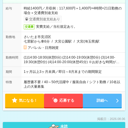
時給1400円／月収例：117,600円＝1,400円×4時間×21日勤務の
給与
場合＋交通費別途支給
交通費別途支給あり
実費支給／当社規定あり。
交通費
さいたま市見沼区
勤務地
七里駅から車6分
/
大宮公園駅
/
大宮(埼玉県)駅
アパレル・日用雑貨
(1)14:00-18:00(休憩0分) (2)14:00-19:00(休憩0分) (3)14:00-
勤務時間
19:30(休憩0分) (4)14:00-20:00(休憩45分) ※お好きな時間が選べ
ます
1ヶ月以上3ヶ月未満／即日～8月末までの期間限定
期間
履歴書不要
/
40～50代活躍中
/
服装自由
/
シフト勤務
/
10名以
特徴
上の大量募集
気になる！
応募する
詳細へ
掲載日：2026.08.06
未読