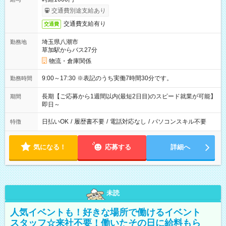
交通費別途支給あり
交通費支給有り
交通費
埼玉県八潮市
勤務地
草加駅からバス27分
物流・倉庫関係
9:00～17:30 ※表記のうち実働7時間30分です。
勤務時間
長期【ご応募から1週間以内(最短2日目)のスピード就業が可能】
期間
即日～
日払いOK
/
履歴書不要
/
電話対応なし
/
パソコンスキル不要
特徴
気になる！
応募する
詳細へ
未読
人気イベントも！好きな場所で働けるイベント
スタッフ☆来社不要！働いたその日に給料もら