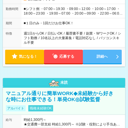
■シフト例 ・07:00～19:30 ・09:00～12:00 ・10:00～17:00 ・
勤務時間
18:00～23:00 ・19:00～07:00 ・20:00～09:00 ・22:00～06:00
etc ★最短で3時間で5,120円のお仕事から 15時間で2万円近く稼
げるお仕事も！ ご希望のお時間に合わせてご紹介！ ※シフトは
■１日のみ・1回だけお仕事OK！
期間
現場によって異なります。 ※勿論、休憩時間はあるのでご安心
ください！
週1日からOK
/
日払いOK
/
履歴書不要
/
副業・WワークOK
/
シ
特徴
フト勤務
/
10名以上の大量募集
/
電話対応なし
/
パソコンスキ
ル不要
気になる！
応募する
詳細へ
未読
マニュアル通りに簡単WORK◆未経験から好き
な時にお仕事できる！単発OK◎試験監督
アルバイト
職種未経験OK
時給1,300円～
給与
★交通費一部支給 時給1,300円～ ※試験・役割により手当あり