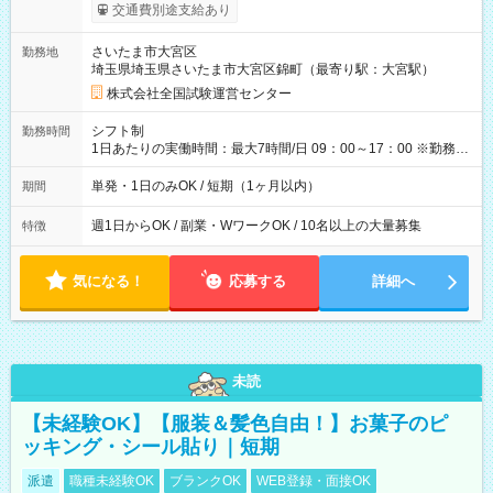
※勤務回数により昇給あり 【即給（前払い）オプションあ
交通費別途支給あり
り！】 希望される場合、勤務から1週間ほどで給与の一部を受け
取れます。 ※手数料418円がかかります。 【過去試験日の収入
さいたま市大宮区
勤務地
例】 ・河合塾模擬試験 8:30～17:30（休憩1時間） 時給1,300円
埼玉県埼玉県さいたま市大宮区錦町（最寄り駅：大宮駅）
×8時間＝日収10,400円＋交通費 ※当日の役割により時給＋100
円の場合あり ・国家試験 7:00～13:30（休憩なし） 時給1,300
株式会社全国試験運営センター
円（役割手当＋100円）×6時間＝日収8,400円＋交通費 【試用期
間】試用期間なし
シフト制
勤務時間
1日あたりの実働時間：最大7時間/日 09：00～17：00 ※勤務時
間は 試験により異なります。
単発・1日のみOK / 短期（1ヶ月以内）
期間
週1日からOK / 副業・WワークOK / 10名以上の大量募集
特徴
気になる！
応募する
詳細へ
未読
【未経験OK】【服装＆髪色自由！】お菓子のピ
ッキング・シール貼り｜短期
派遣
職種未経験OK
ブランクOK
WEB登録・面接OK