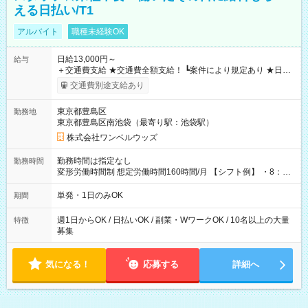
える日払い/T1
アルバイト
職種未経験OK
日給13,000円～
給与
＋交通費支給 ★交通費全額支給！ ┗案件により規定あり ★日払
いOK！（規定あり） ┗働いたその日に現金GET♪ お仕事後はコ
交通費別途支給あり
ンビニATMから 日払い分を引き落とせます！ 【試用期間】試
用期間なし
東京都豊島区
勤務地
東京都豊島区南池袋（最寄り駅：池袋駅）
株式会社ワンベルウッズ
勤務時間は指定なし
勤務時間
変形労働時間制 想定労働時間160時間/月 【シフト例】 ・8：00
～21：00
単発・1日のみOK
期間
週1日からOK / 日払いOK / 副業・WワークOK / 10名以上の大量
特徴
募集
気になる！
応募する
詳細へ