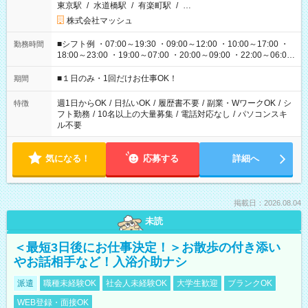
東京駅
/
水道橋駅
/
有楽町駅
/
…
株式会社マッシュ
■シフト例 ・07:00～19:30 ・09:00～12:00 ・10:00～17:00 ・
勤務時間
18:00～23:00 ・19:00～07:00 ・20:00～09:00 ・22:00～06:00
etc ★最短で3時間で5,120円のお仕事から 15時間で2万円近く稼
げるお仕事も！ ご希望のお時間に合わせてご紹介！ ※シフトは
■１日のみ・1回だけお仕事OK！
期間
現場によって異なります。 ※勿論、休憩時間はあるのでご安心
ください！
週1日からOK
/
日払いOK
/
履歴書不要
/
副業・WワークOK
/
シ
特徴
フト勤務
/
10名以上の大量募集
/
電話対応なし
/
パソコンスキ
ル不要
気になる！
応募する
詳細へ
掲載日：2026.08.04
未読
＜最短3日後にお仕事決定！＞お散歩の付き添い
やお話相手など！入浴介助ナシ
派遣
職種未経験OK
社会人未経験OK
大学生歓迎
ブランクOK
WEB登録・面接OK