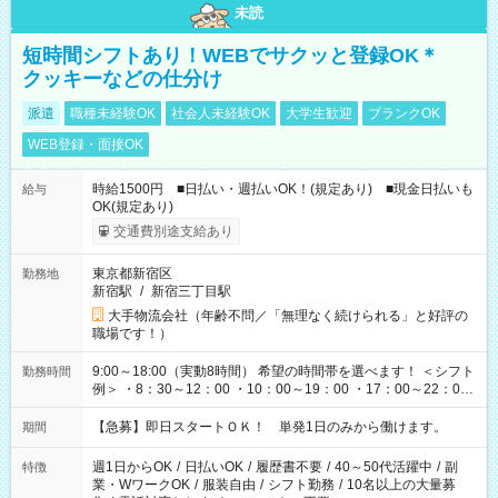
未読
短時間シフトあり！WEBでサクッと登録OK＊
クッキーなどの仕分け
派遣
職種未経験OK
社会人未経験OK
大学生歓迎
ブランクOK
WEB登録・面接OK
時給1500円 ■日払い・週払いOK！(規定あり) ■現金日払いも
給与
OK(規定あり)
交通費別途支給あり
東京都新宿区
勤務地
新宿駅
/
新宿三丁目駅
大手物流会社（年齢不問／「無理なく続けられる」と好評の
職場です！）
9:00～18:00（実動8時間） 希望の時間帯を選べます！ ＜シフト
勤務時間
例＞ ・8：30～12：00 ・10：00～19：00 ・17：00～22：00
・13：00～22：00 ・22：00～翌6：00 など
【急募】即日スタートＯＫ！ 単発1日のみから働けます。
期間
週1日からOK
/
日払いOK
/
履歴書不要
/
40～50代活躍中
/
副
特徴
業・WワークOK
/
服装自由
/
シフト勤務
/
10名以上の大量募