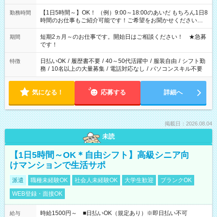
【1日5時間～】OK！ （例）9:00～18:00のあいだ もちろん1日8
勤務時間
時間のお仕事もご紹介可能です！ご希望をお聞かせください！
その他の時間帯もあなたのライフスタイルに合わせて お選びい
ただけます！ 【シフト固定もOK】★家庭の都合でお休みが必要
短期2ヵ月～のお仕事です。開始日はご相談ください！ ★急募
期間
な場合も遠慮なくご相談ください。 ※週最低15時間以上の勤務
です！
が必要です
日払いOK
/
履歴書不要
/
40～50代活躍中
/
服装自由
/
シフト勤
特徴
務
/
10名以上の大量募集
/
電話対応なし
/
パソコンスキル不要
気になる！
応募する
詳細へ
掲載日：2026.08.04
未読
【1日5時間～OK＊自由シフト】高級シニア向
けマンションで生活サポ
派遣
職種未経験OK
社会人未経験OK
大学生歓迎
ブランクOK
WEB登録・面接OK
時給1500円～ ■日払いOK（規定あり）※即日払い不可
給与