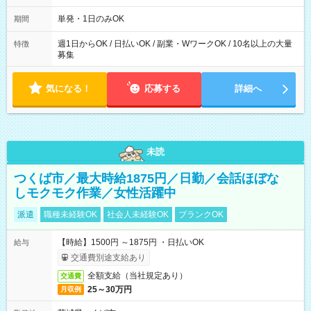
～21：00
単発・1日のみOK
期間
週1日からOK / 日払いOK / 副業・WワークOK / 10名以上の大量
特徴
募集
気になる！
応募する
詳細へ
未読
つくば市／最大時給1875円／日勤／会話ほぼな
しモクモク作業／女性活躍中
派遣
職種未経験OK
社会人未経験OK
ブランクOK
【時給】1500円 ～1875円 ・日払いOK
給与
交通費別途支給あり
全額支給（当社規定あり）
交通費
25～30万円
月収例