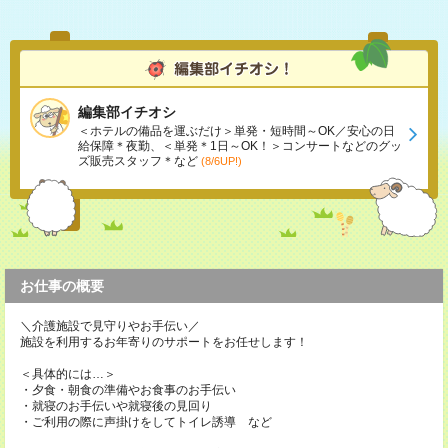
編集部イチオシ
＜ホテルの備品を運ぶだけ＞単発・短時間～OK／安心の日
給保障＊夜勤、＜単発＊1日～OK！＞コンサートなどのグッ
ズ販売スタッフ＊など
(8/6UP!)
お仕事の概要
＼介護施設で見守りやお手伝い／
施設を利用するお年寄りのサポートをお任せします！
＜具体的には…＞
・夕食・朝食の準備やお食事のお手伝い
・就寝のお手伝いや就寝後の見回り
・ご利用の際に声掛けをしてトイレ誘導 など