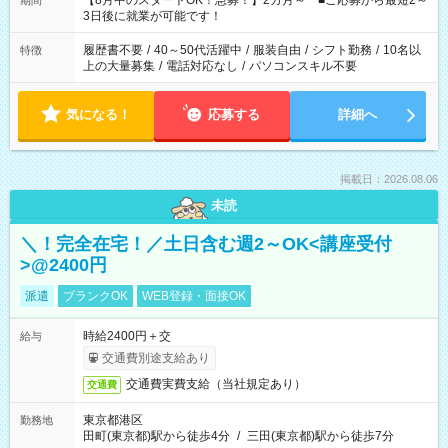
【8月中のスタートOK！急募！】2カ月～ ■ご応募から最短2～
期間
ね。 ※Wワーク希望の方へ 今ご覧のお仕事で希望する勤務時間
3日後に就業が可能です！
と、もう1つのお仕事の勤務時間。 合計で週40時間を超える場
合は応募できません。
履歴書不要
/
40～50代活躍中
/
服装自由
/
シフト勤務
/
10名以
特徴
上の大量募集
/
電話対応なし
/
パソコンスキル不要
気になる！
応募する
詳細へ
掲載日：2026.08.06
未読
＼！完全在宅！／土日含む週2～OK<講座受付
>@2400円
派遣
ブランクOK
WEB登録・面接OK
時給2400円＋交
給与
交通費別途支給あり
交通費実費支給（当社規定あり）
交通費
東京都港区
勤務地
田町(東京都)駅から徒歩4分
/
三田(東京都)駅から徒歩7分