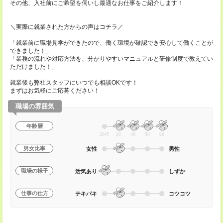
その他、入社前にご希望を伺いし最適なお仕事をご紹介します！
＼実際に就業された方からの声はコチラ／
「就業前に職場見学ができたので、働く環境が確認でき安心して働くことが
できました！」
「業務の流れや対応方法を、分かりやすいマニュアルと研修制度で教えてい
ただけました！」
就業後も弊社スタッフにいつでも相談OKです！
まずはお気軽にご応募ください！
職場の雰囲気
年齢層
20代
30
40
50
60
男女比率
女性
男性
職場の様子
活気あり
しずか
仕事の仕方
テキパキ
コツコツ