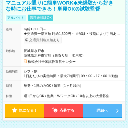
マニュアル通りに簡単WORK◆未経験から好き
な時にお仕事できる！単発OK◎試験監督
アルバイト
職種未経験OK
時給1,300円～
給与
★交通費一部支給 時給1,300円～ ※試験・役割により手当あり
※勤務回数により昇給あり 【即給（前払い）オプションあ
交通費別途支給あり
り！】 希望される場合、勤務から1週間ほどで給与の一部を受け
取れます。 ※手数料418円がかかります。 【過去試験日の収入
茨城県水戸市
勤務地
例】 ・河合塾模擬試験 8:30～17:30（休憩1時間） 時給1,300円
茨城県水戸市宮町（最寄り駅：水戸駅）
×8時間＝日収10,400円＋交通費 ※当日の役割により時給＋100
円の場合あり ・国家試験 7:00～13:30（休憩なし） 時給1,300
株式会社全国試験運営センター
円（役割手当＋100円）×6時間＝日収8,400円＋交通費 【試用期
間】試用期間なし
シフト制
勤務時間
1日あたりの実働時間：最大7時間/日 09：00～17：00 ※勤務時
間は 試験により異なります。
単発・1日のみOK / 短期（1ヶ月以内）
期間
週1日からOK / 副業・WワークOK / 10名以上の大量募集
特徴
気になる！
応募する
詳細へ