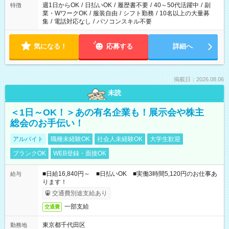
週1日からOK
/
日払いOK
/
履歴書不要
/
40～50代活躍中
/
副
特徴
業・WワークOK
/
服装自由
/
シフト勤務
/
10名以上の大量募
集
/
電話対応なし
/
パソコンスキル不要
気になる！
応募する
詳細へ
掲載日：2026.08.06
未読
＜1日～OK！＞あの有名企業も！展示会や株主
総会のお手伝い！
アルバイト
職種未経験OK
社会人未経験OK
大学生歓迎
ブランクOK
WEB登録・面接OK
■日給16,840円～ ■日払いOK ■実働3時間5,120円のお仕事あ
給与
ります！
交通費別途支給あり
一部支給
交通費
東京都千代田区
勤務地