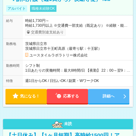
アルバイト
職種未経験OK
時給1,730円～
給与
時給1,730円以上 ※交通費一部支給（既定あり） ※経験・能力を
考慮して決定します 【収入例】 週1回勤務の場合：1,730円×8時
交通費別途支給あり
間×4回=5万5,360円 週3回勤務の場合：1,730円×8時間×12回
=16万6,080円 【試用期間】試用期間あり 試用期間の長さ：2ヶ
茨城県日立市
勤務地
月 ※ 雇用形態と給与に、本採用時と異なる部分があります。 雇
茨城県日立市十王町高原（最寄り駅：十王駅）
用形態：本採用時と同じです。 給与：時給 1,510円以上
ユースタイルラボラトリー株式会社
シフト制
勤務時間
1日あたりの実働時間：最大8時間/日 【夜勤】 22：00～翌9：
00 ※週1日～OK ／ 夜勤専従 ＊＊ 勤務時間例 ＊＊ ■22時か
ら翌7時 ■23時から翌8時 ■24時から翌9時 など ※上記の時間
週1日からOK / 日払いOK / 副業・WワークOK
特徴
内で8時間勤務（休憩1時間）ご利用者様により、時間は異なり
ます。 ※曜日固定（毎週同じ曜日での勤務となります）
気になる！
応募する
詳細へ
未読
【土日休み】【1ヶ月短期】高時給1500円！ア