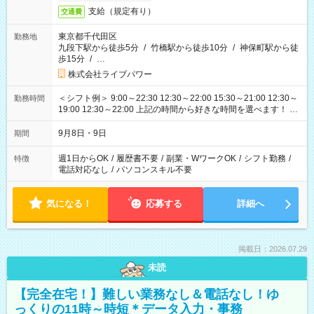
支給（規定有り）
交通費
東京都千代田区
勤務地
九段下駅から徒歩5分
/
竹橋駅から徒歩10分
/
神保町駅から徒
歩15分
/
…
株式会社ライブパワー
＜シフト例＞ 9:00～22:30 12:30～22:00 15:30～21:00 12:30～
勤務時間
19:00 12:30～22:00 上記の時間から好きな時間を選べます！ ※
時間は変更となる可能性があります
9月8日・9日
期間
週1日からOK
/
履歴書不要
/
副業・WワークOK
/
シフト勤務
/
特徴
電話対応なし
/
パソコンスキル不要
気になる！
応募する
詳細へ
掲載日：2026.07.29
未読
【完全在宅！】難しい業務なし＆電話なし！ゆ
っくりの11時～時短＊データ入力・事務