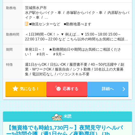
茨城県水戸市
勤務地
水戸駅からバイク・車
/
赤塚駅からバイク・車
/
内原駅からバ
イク・車
/
…
■物流センターなど ■勤務地選べます
＜1日3時間～OK！＞ ▼ 例えば… ▼ 15:00～18:00 15:00～
勤務時間
22:00 17:00～22:00 など こちら以外の時間もお気軽にご相談く
ださい！
単発1日～！ ★勤務開始日や期間はお気軽にご相談くださ
期間
い！ ＃8月～ ＃9月～
週1日からOK
/
日払いOK
/
履歴書不要
/
40～50代活躍中
/
副
特徴
業・WワークOK
/
服装自由
/
シフト勤務
/
10名以上の大量募
集
/
電話対応なし
/
パソコンスキル不要
気になる！
応募する
詳細へ
未読
【無資格でも時給1,730円～】夜間見守りヘルパ
ー✨訪問介護（週1日から／夜勤専従） /Jb