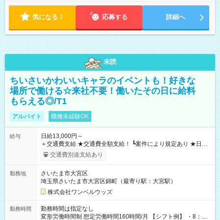
気になる！
応募する
詳細へ
未読
ちいさいかわいいキャラのイベントも！好きな
場所で働ける☆来社不要！働いたその日に給料
もらえる◎/T1
アルバイト
職種未経験OK
日給13,000円～
給与
＋交通費支給 ★交通費全額支給！ ┗案件により規定あり ★日払
いOK！（規定あり） ┗働いたその日に現金GET♪ お仕事後はコ
交通費別途支給あり
ンビニATMから 日払い分を引き落とせます！ 【試用期間】試
用期間なし
さいたま市大宮区
勤務地
埼玉県さいたま市大宮区錦町（最寄り駅：大宮駅）
株式会社ワンベルウッズ
勤務時間は指定なし
勤務時間
変形労働時間制 想定労働時間160時間/月 【シフト例】 ・8：00