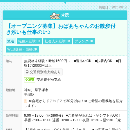
掲載日：2026.08.06
未読
【オープニング募集】おばあちゃんのお散歩付
き添いも仕事の1つ
派遣
職種未経験OK
社会人未経験OK
ブランクOK
WEB登録・面接OK
無資格未経験：時給1500円～ ■週払いOK ■扶養内OK ■日
給与
収1万2000円以上
交通費別途支給あり
交通費全額支給
交通費
神奈川県平塚市
勤務地
平塚駅
≪自宅からドアtoドアで30分以内！≫ご希望の勤務地を紹介
します。
9:00～18:00（休憩60分） ■ご希望があれば下記シフトもOK！
勤務時間
早番 7:00～16:00 遅番 10:00～19:00 夜勤 16:30～翌9:30 「家族
と休みを合わせたい」 「余裕を持って夕飯の準備がしたい」
「できれば残業はしたくない」 など、ご希望を教えてください