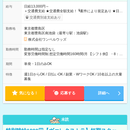
日給13,000円～
給与
＋交通費支給 ★交通費全額支給！ ┗案件により規定あり ★日払
いOK！（規定あり） ┗働いたその日に現金GET♪ お仕事後はコ
交通費別途支給あり
ンビニATMから 日払い分を引き落とせます！ 【試用期間】試
用期間なし
東京都豊島区
勤務地
東京都豊島区南池袋（最寄り駅：池袋駅）
株式会社ワンベルウッズ
勤務時間は指定なし
勤務時間
変形労働時間制 想定労働時間160時間/月 【シフト例】 ・8：00
～21：00
単発・1日のみOK
期間
週1日からOK / 日払いOK / 副業・WワークOK / 10名以上の大量
特徴
募集
気になる！
応募する
詳細へ
未読