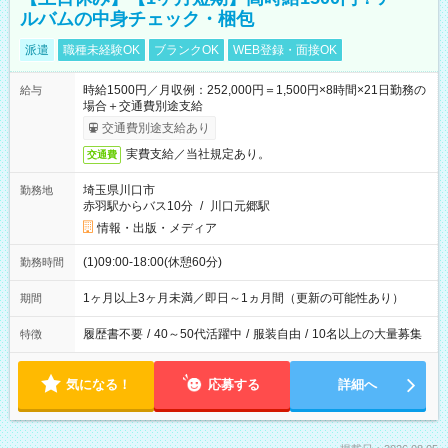
ルバムの中身チェック・梱包
派遣
職種未経験OK
ブランクOK
WEB登録・面接OK
時給1500円／月収例：252,000円＝1,500円×8時間×21日勤務の
給与
場合＋交通費別途支給
交通費別途支給あり
実費支給／当社規定あり。
交通費
埼玉県川口市
勤務地
赤羽駅からバス10分
/
川口元郷駅
情報・出版・メディア
(1)09:00-18:00(休憩60分)
勤務時間
1ヶ月以上3ヶ月未満／即日～1ヵ月間（更新の可能性あり）
期間
履歴書不要
/
40～50代活躍中
/
服装自由
/
10名以上の大量募集
特徴
気になる！
応募する
詳細へ