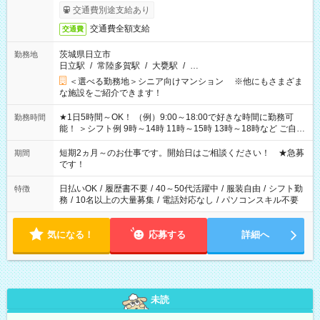
交通費別途支給あり
交通費全額支給
交通費
茨城県日立市
勤務地
日立駅
/
常陸多賀駅
/
大甕駅
/
…
＜選べる勤務地＞シニア向けマンション ※他にもさまざま
な施設をご紹介できます！
★1日5時間～OK！ （例）9:00～18:00で好きな時間に勤務可
勤務時間
能！ ＞シフト例 9時～14時 11時～15時 13時～18時など ご自身
のご都合に合わせて勤務時間をご相談ください！ ★家庭の都合
でお休みや時間の調整が必要な場合も遠慮なくご相談くださ
短期2ヵ月～のお仕事です。開始日はご相談ください！ ★急募
期間
い。
です！
日払いOK
/
履歴書不要
/
40～50代活躍中
/
服装自由
/
シフト勤
特徴
務
/
10名以上の大量募集
/
電話対応なし
/
パソコンスキル不要
気になる！
応募する
詳細へ
未読