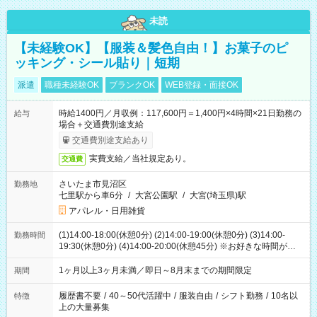
未読
【未経験OK】【服装＆髪色自由！】お菓子のピ
ッキング・シール貼り｜短期
派遣
職種未経験OK
ブランクOK
WEB登録・面接OK
時給1400円／月収例：117,600円＝1,400円×4時間×21日勤務の
給与
場合＋交通費別途支給
交通費別途支給あり
実費支給／当社規定あり。
交通費
さいたま市見沼区
勤務地
七里駅から車6分
/
大宮公園駅
/
大宮(埼玉県)駅
アパレル・日用雑貨
(1)14:00-18:00(休憩0分) (2)14:00-19:00(休憩0分) (3)14:00-
勤務時間
19:30(休憩0分) (4)14:00-20:00(休憩45分) ※お好きな時間が選べ
ます
1ヶ月以上3ヶ月未満／即日～8月末までの期間限定
期間
履歴書不要
/
40～50代活躍中
/
服装自由
/
シフト勤務
/
10名以
特徴
上の大量募集