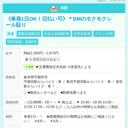
掲載日：2026.08.05
未読
《単発1日OK！日払い可》＊DMのモクモクシ
ール貼り
派遣
職種未経験OK
社会人未経験OK
大学生歓迎
ブランクOK
WEB登録・面接OK
時給1,500円～1,875円
給与
交通費別途支給あり
■ 交通費規定内支給 ※派遣先による
交通費
栃木県宇都宮市
勤務地
宇都宮駅からバイク・車
/
東武宇都宮駅からバイク・車
/
雀宮
駅からバイク・車
/
…
■物流センターなど ■勤務地選べます
＜1日3時間～OK！＞ ▼ 例えば… ▼ 15:00～18:00 15:00～
勤務時間
22:00 17:00～22:00 など こちら以外の時間もお気軽にご相談く
ださい！
単発1日～！ ★勤務開始日や期間はお気軽にご相談くださ
期間
い！ ＃8月～ ＃9月～