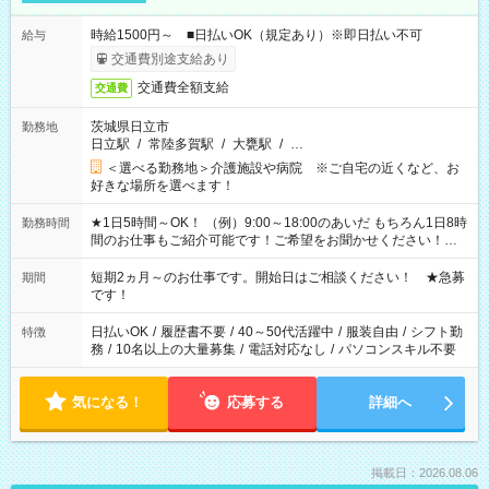
時給1500円～ ■日払いOK（規定あり）※即日払い不可
給与
交通費別途支給あり
交通費全額支給
交通費
茨城県日立市
勤務地
日立駅
/
常陸多賀駅
/
大甕駅
/
…
＜選べる勤務地＞介護施設や病院 ※ご自宅の近くなど、お
好きな場所を選べます！
★1日5時間～OK！ （例）9:00～18:00のあいだ もちろん1日8時
勤務時間
間のお仕事もご紹介可能です！ご希望をお聞かせください！★
家庭の都合でお休みが必要な場合も遠慮なくご相談ください。
※週最低15時間以上の勤務が必要です
短期2ヵ月～のお仕事です。開始日はご相談ください！ ★急募
期間
です！
日払いOK
/
履歴書不要
/
40～50代活躍中
/
服装自由
/
シフト勤
特徴
務
/
10名以上の大量募集
/
電話対応なし
/
パソコンスキル不要
気になる！
応募する
詳細へ
掲載日：2026.08.06