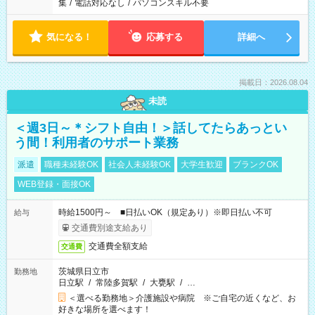
集
/
電話対応なし
/
パソコンスキル不要
気になる！
応募する
詳細へ
掲載日：2026.08.04
未読
＜週3日～＊シフト自由！＞話してたらあっとい
う間！利用者のサポート業務
派遣
職種未経験OK
社会人未経験OK
大学生歓迎
ブランクOK
WEB登録・面接OK
時給1500円～ ■日払いOK（規定あり）※即日払い不可
給与
交通費別途支給あり
交通費全額支給
交通費
茨城県日立市
勤務地
日立駅
/
常陸多賀駅
/
大甕駅
/
…
＜選べる勤務地＞介護施設や病院 ※ご自宅の近くなど、お
好きな場所を選べます！