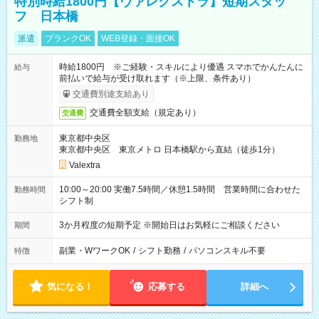
特別時給1800円【ヴァレクストラ】短期スタッ
フ 日本橋
派遣
ブランクOK
WEB登録・面接OK
時給1800円 ※ご経験・スキルにより優遇 スマホでかんたんに
給与
前払いで給与が受け取れます（※上限、条件あり）
交通費別途支給あり
交通費全額支給（規定あり）
交通費
東京都中央区
勤務地
東京都中央区 東京メトロ 日本橋駅から直結（徒歩1分）
Valextra
10:00～20:00 実働7.5時間／休憩1.5時間 営業時間に合わせた
勤務時間
シフト制
3か月程度の短期予定 ※開始日はお気軽にご相談ください
期間
副業・WワークOK
/
シフト勤務
/
パソコンスキル不要
特徴
気になる！
応募する
詳細へ