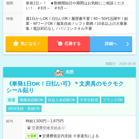
単発1日～！ ★勤務開始日や期間はお気軽にご相談くださ
期間
い！ ＃8月～ ＃9月～
週1日からOK
/
日払いOK
/
履歴書不要
/
40～50代活躍中
/
副
特徴
業・WワークOK
/
服装自由
/
シフト勤務
/
10名以上の大量募
集
/
電話対応なし
/
パソコンスキル不要
気になる！
応募する
詳細へ
掲載日：2026.08.06
未読
《単発1日OK！日払い可》＊文房具のモクモク
シール貼り
派遣
職種未経験OK
社会人未経験OK
大学生歓迎
ブランクOK
WEB登録・面接OK
時給1,500円～1,875円
給与
交通費別途支給あり
■ 交通費規定内支給 ※派遣先による
交通費