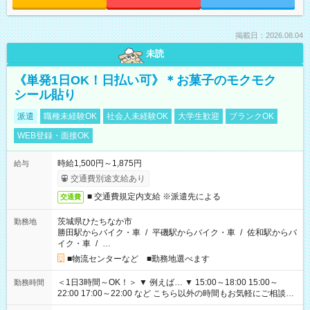
掲載日：2026.08.04
未読
《単発1日OK！日払い可》＊お菓子のモクモク
シール貼り
派遣
職種未経験OK
社会人未経験OK
大学生歓迎
ブランクOK
WEB登録・面接OK
時給1,500円～1,875円
給与
交通費別途支給あり
■ 交通費規定内支給 ※派遣先による
交通費
茨城県ひたちなか市
勤務地
勝田駅からバイク・車
/
平磯駅からバイク・車
/
佐和駅からバ
イク・車
/
…
■物流センターなど ■勤務地選べます
＜1日3時間～OK！＞ ▼ 例えば… ▼ 15:00～18:00 15:00～
勤務時間
22:00 17:00～22:00 など こちら以外の時間もお気軽にご相談く
ださい！