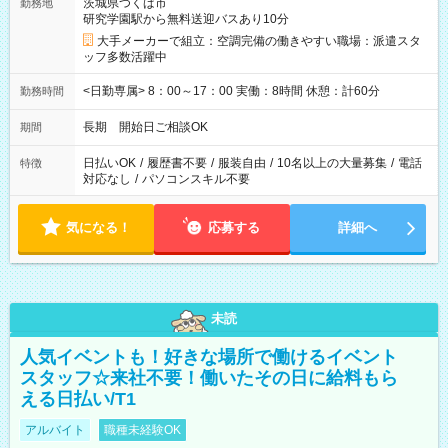
茨城県つくば市
勤務地
研究学園駅から無料送迎バスあり10分
大手メーカーで組立：空調完備の働きやすい職場：派遣スタ
ッフ多数活躍中
<日勤専属> 8：00～17：00 実働：8時間 休憩：計60分
勤務時間
長期 開始日ご相談OK
期間
日払いOK
/
履歴書不要
/
服装自由
/
10名以上の大量募集
/
電話
特徴
対応なし
/
パソコンスキル不要
気になる！
応募する
詳細へ
未読
人気イベントも！好きな場所で働けるイベント
スタッフ☆来社不要！働いたその日に給料もら
える日払い/T1
アルバイト
職種未経験OK