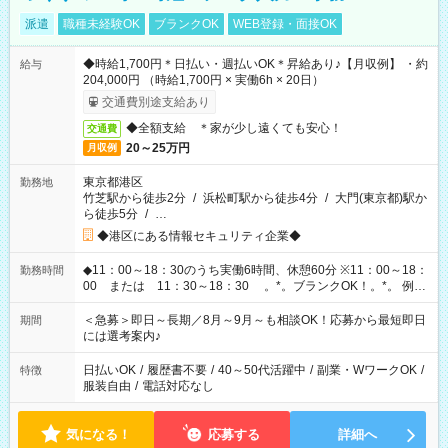
派遣
職種未経験OK
ブランクOK
WEB登録・面接OK
◆時給1,700円＊日払い・週払いOK＊昇給あり♪【月収例】 ・約
給与
204,000円 （時給1,700円 × 実働6h × 20日）
交通費別途支給あり
◆全額支給 ＊家が少し遠くても安心！
交通費
20～25万円
月収例
東京都港区
勤務地
竹芝駅から徒歩2分
/
浜松町駅から徒歩4分
/
大門(東京都)駅か
ら徒歩5分
/
…
◆港区にある情報セキュリティ企業◆
◆11：00～18：30のうち実働6時間、休憩60分 ※11：00～18：
勤務時間
00 または 11：30～18：30 。*。ブランクOK！。*。 例え
ば前職が、 在宅/財団法人/事務/コールセンター/受付/販売/カフェ
スタッフ スイーツ販売/ホテルフロント/化粧品販売/など 様々な
＜急募＞即日～長期／8月～9月～も相談OK！応募から最短即日
期間
業界から入社して活躍されています♪
には選考案内♪
日払いOK
/
履歴書不要
/
40～50代活躍中
/
副業・WワークOK
/
特徴
服装自由
/
電話対応なし
気になる！
応募する
詳細へ