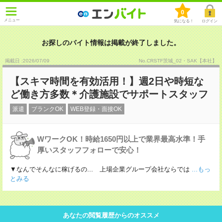
0
メニュー
気になる！
ログイン
お探しのバイト情報は掲載が終了しました。
掲載日 :2026
/
07
/
09
No.CRSTF茨城_02・SAK【本社】
【スキマ時間を有効活用！】週2日や時短な
ど働き方多数＊介護施設でサポートスタッフ
派遣
ブランクOK
WEB登録・面接OK
WワークOK！時給1650円以上で業界最高水準！手
厚いスタッフフォローで安心！
▼なんでそんなに稼げるの... 上場企業グループ会社ならでは
...もっ
とみる
あなたの閲覧履歴からのオススメ