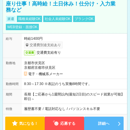
座り仕事！高時給！土日休み！仕分け・入力業
務など
派遣
職種未経験OK
社会人未経験OK
ブランクOK
WEB登録・面接OK
時給1400円
給与
交通費別途支給あり
交通費支給有り
交通費
京都市伏見区
勤務地
京都府京都市伏見区
電子・機械系メーカー
8:30～17:30 ※表記のうち実働8時間です。
勤務時間
長期【ご応募から1週間以内(最短2日目)のスピード就業が可能】
期間
即日～
履歴書不要
/
電話対応なし
/
パソコンスキル不要
特徴
気になる！
応募する
詳細へ