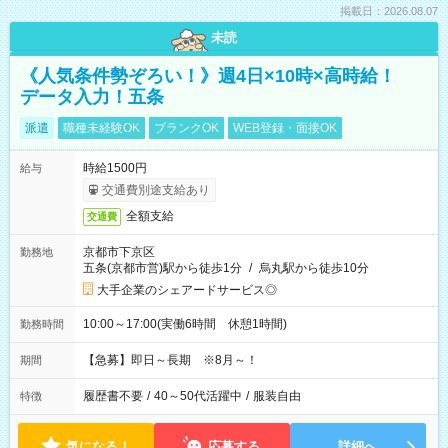
掲載日：2026.08.07
未読
《人気条件勢ぞろい！》週4日×10時×高時給！
データ入力！五条
派遣
職種未経験OK
ブランクOK
WEB登録・面接OK
時給1500円
給与
交通費別途支給あり
全額支給
交通費
京都市下京区
勤務地
五条(京都市営)駅から徒歩1分
/
烏丸駅から徒歩10分
大手企業のシェアードサービス◎
10:00～17:00(実働6時間 休憩1時間)
勤務時間
【急募】即日～長期 ※8月～！
期間
履歴書不要
/
40～50代活躍中
/
服装自由
特徴
気になる！
応募する
詳細へ