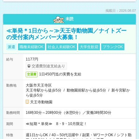
掲載日：2026.08.07
未読
≪単発＊1日から～≫天王寺動物園／ナイトズー
の受付案内メンバー大募集！
派遣
職種未経験OK
社会人未経験OK
大学生歓迎
ブランクOK
1177円
給与
交通費別途支給あり
1日450円迄の実費を支給
交通費
大阪市天王寺区
勤務地
天王寺駅から徒歩5分
/
動物園前駅から徒歩5分
/
新今宮駅か
ら徒歩5分
天王寺動物園
16時30分～20時00分（休憩0分）／実働3時間30分
勤務時間
≪短期＊単発≫ 8・9・10月限定！
期間
週1日からOK
/
40～50代活躍中
/
副業・WワークOK
/
シフト勤
特徴