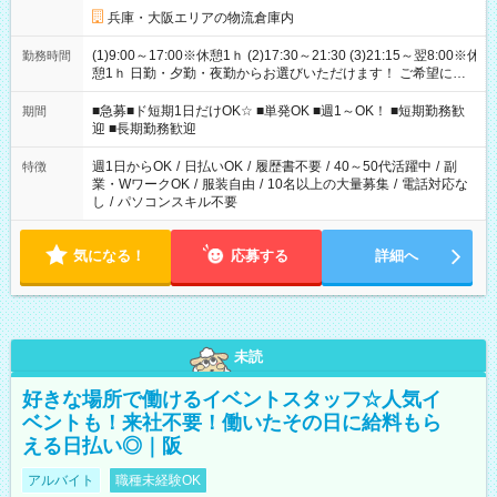
兵庫・大阪エリアの物流倉庫内
(1)9:00～17:00※休憩1ｈ (2)17:30～21:30 (3)21:15～翌8:00※休
勤務時間
憩1ｈ 日勤・夕勤・夜勤からお選びいただけます！ ご希望に合
わせて働けるお仕事です(*^^*) 【その他選べる勤務時間】 8-17
時/9-17時/9-18時/10-18時/11-21時/18-22時/20-翌4時/21-翌5
■急募■ド短期1日だけOK☆ ■単発OK ■週1～OK！ ■短期勤務歓
期間
時/22-翌6時/0-翌8時 ご自身のご都合で選んで頂ける完全自由シ
迎 ■長期勤務歓迎
フト！
週1日からOK
/
日払いOK
/
履歴書不要
/
40～50代活躍中
/
副
特徴
業・WワークOK
/
服装自由
/
10名以上の大量募集
/
電話対応な
し
/
パソコンスキル不要
気になる！
応募する
詳細へ
未読
好きな場所で働けるイベントスタッフ☆人気イ
ベントも！来社不要！働いたその日に給料もら
える日払い◎｜阪
アルバイト
職種未経験OK