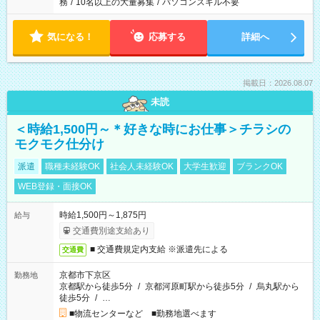
務
/
10名以上の大量募集
/
パソコンスキル不要
気になる！
応募する
詳細へ
掲載日：2026.08.07
未読
＜時給1,500円～＊好きな時にお仕事＞チラシの
モクモク仕分け
派遣
職種未経験OK
社会人未経験OK
大学生歓迎
ブランクOK
WEB登録・面接OK
時給1,500円～1,875円
給与
交通費別途支給あり
■ 交通費規定内支給 ※派遣先による
交通費
京都市下京区
勤務地
京都駅から徒歩5分
/
京都河原町駅から徒歩5分
/
烏丸駅から
徒歩5分
/
…
■物流センターなど ■勤務地選べます