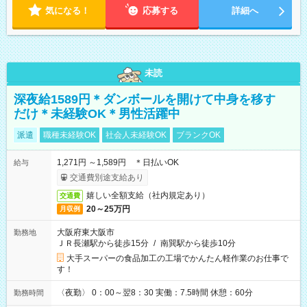
気になる！
応募する
詳細へ
未読
深夜給1589円＊ダンボールを開けて中身を移す
だけ＊未経験OK＊男性活躍中
派遣
職種未経験OK
社会人未経験OK
ブランクOK
1,271円 ～1,589円 ＊日払いOK
給与
交通費別途支給あり
嬉しい全額支給（社内規定あり）
交通費
20～25万円
月収例
大阪府東大阪市
勤務地
ＪＲ長瀬駅から徒歩15分
/
南巽駅から徒歩10分
大手スーパーの食品加工の工場でかんたん軽作業のお仕事で
す！
〈夜勤〉 0：00～翌8：30 実働：7.5時間 休憩：60分
勤務時間