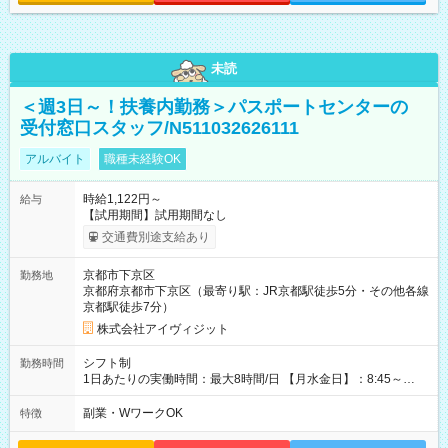
未読
＜週3日～！扶養内勤務＞パスポートセンターの
受付窓口スタッフ/N511032626111
アルバイト
職種未経験OK
時給1,122円～
給与
【試用期間】試用期間なし
交通費別途支給あり
京都市下京区
勤務地
京都府京都市下京区（最寄り駅：JR京都駅徒歩5分・その他各線
京都駅徒歩7分）
株式会社アイヴィジット
シフト制
勤務時間
1日あたりの実働時間：最大8時間/日 【月水金日】：8:45～
16:30 【火木】：8:45～19:00 週3日～OK、シフト制 ※扶養内
勤務OK ※月1回～2回程度、日曜日出勤をお願いします。 ※時間
副業・WワークOK
特徴
内にて5時間～のシフト組み合わせ※固定シフトではございませ
ん。