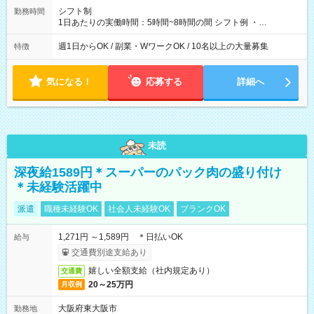
シフト制
勤務時間
1日あたりの実働時間：5時間~8時間の間 シフト例 ・
9:30~18:00 実働7.5時間 ・9:30~14:30 実働5時間 ・
16:00~21:30 実働5.5時間
週1日からOK / 副業・WワークOK / 10名以上の大量募集
特徴
気になる！
応募する
詳細へ
未読
深夜給1589円＊スーパーのパック肉の盛り付け
＊未経験活躍中
派遣
職種未経験OK
社会人未経験OK
ブランクOK
1,271円 ～1,589円 ＊日払いOK
給与
交通費別途支給あり
嬉しい全額支給（社内規定あり）
交通費
20～25万円
月収例
大阪府東大阪市
勤務地