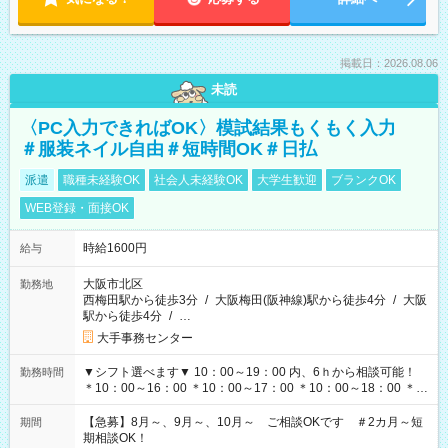
掲載日：2026.08.06
未読
〈PC入力できればOK〉模試結果もくもく入力
＃服装ネイル自由＃短時間OK＃日払
派遣
職種未経験OK
社会人未経験OK
大学生歓迎
ブランクOK
WEB登録・面接OK
時給1600円
給与
大阪市北区
勤務地
西梅田駅から徒歩3分
/
大阪梅田(阪神線)駅から徒歩4分
/
大阪
駅から徒歩4分
/
…
大手事務センター
▼シフト選べます▼ 10：00～19：00 内、6ｈから相談可能！
勤務時間
＊10：00～16：00 ＊10：00～17：00 ＊10：00～18：00 ＊
11：00～19：00 ＊12：00～19：00 ＊13：00～19：00
【急募】8月～、9月～、10月～ ご相談OKです ＃2カ月～短
期間
期相談OK！