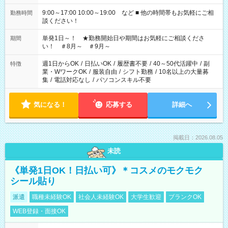
9:00～17:00 10:00～19:00 など ■ 他の時間帯もお気軽にご相
勤務時間
談ください！
単発1日～！ ★勤務開始日や期間はお気軽にご相談くださ
期間
い！ ＃8月～ ＃9月～
週1日からOK
/
日払いOK
/
履歴書不要
/
40～50代活躍中
/
副
特徴
業・WワークOK
/
服装自由
/
シフト勤務
/
10名以上の大量募
集
/
電話対応なし
/
パソコンスキル不要
気になる！
応募する
詳細へ
掲載日：2026.08.05
未読
《単発1日OK！日払い可》＊コスメのモクモク
シール貼り
派遣
職種未経験OK
社会人未経験OK
大学生歓迎
ブランクOK
WEB登録・面接OK