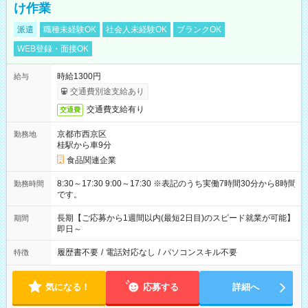
け作業
派遣
職種未経験OK
社会人未経験OK
ブランクOK
WEB登録・面接OK
時給1300円
給与
交通費別途支給あり
交通費支給有り
交通費
京都市西京区
勤務地
桂駅から車9分
食品関連企業
8:30～17:30 9:00～17:30 ※表記のうち実働7時間30分から8時間
勤務時間
です。
長期【ご応募から1週間以内(最短2日目)のスピード就業が可能】
期間
即日～
履歴書不要
/
電話対応なし
/
パソコンスキル不要
特徴
気になる！
応募する
詳細へ