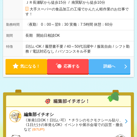
ＪＲ長瀬駅から徒歩15分
/
南巽駅から徒歩10分
大手スーパーの食品加工の工場でかんたん軽作業のお仕事で
す！
〈夜勤〉 0：00～翌8：30 実働：7.5時間 休憩：60分
勤務時間
長期 開始日相談OK
期間
日払いOK
/
履歴書不要
/
40～50代活躍中
/
服装自由
/
シフト勤
特徴
務
/
電話対応なし
/
パソコンスキル不要
気になる！
応募する
詳細へ
編集部イチオシ
《単発1日OK！日払い可》＊チラシのモクモクシール貼り、
《1日だけの単発もOK》イベントや展示会場での設営・撤去
など
(8/7UP!)