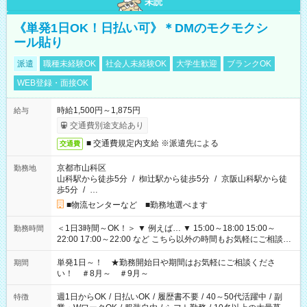
未読
《単発1日OK！日払い可》＊DMのモクモクシ
ール貼り
派遣
職種未経験OK
社会人未経験OK
大学生歓迎
ブランクOK
WEB登録・面接OK
時給1,500円～1,875円
給与
交通費別途支給あり
■ 交通費規定内支給 ※派遣先による
交通費
京都市山科区
勤務地
山科駅から徒歩5分
/
椥辻駅から徒歩5分
/
京阪山科駅から徒
歩5分
/
…
■物流センターなど ■勤務地選べます
＜1日3時間～OK！＞ ▼ 例えば… ▼ 15:00～18:00 15:00～
勤務時間
22:00 17:00～22:00 など こちら以外の時間もお気軽にご相談く
ださい！
単発1日～！ ★勤務開始日や期間はお気軽にご相談くださ
期間
い！ ＃8月～ ＃9月～
週1日からOK
/
日払いOK
/
履歴書不要
/
40～50代活躍中
/
副
特徴