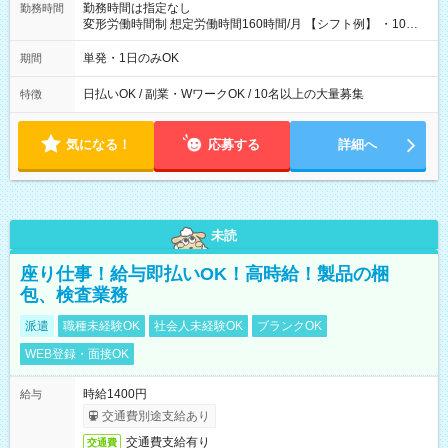
勤務時間は指定なし
勤務時間
変形労働時間制 想定労働時間160時間/月 【シフト例】 ・10：
00～20：00
単発・1日のみOK
期間
日払いOK / 副業・WワークOK / 10名以上の大量募集
特徴
気になる！
応募する
詳細へ
未読
座り仕事！給与即払いOK！高時給！製品の梱
包、検査業務
派遣
職種未経験OK
社会人未経験OK
ブランクOK
WEB登録・面接OK
時給1400円
給与
交通費別途支給あり
交通費支給有り
交通費