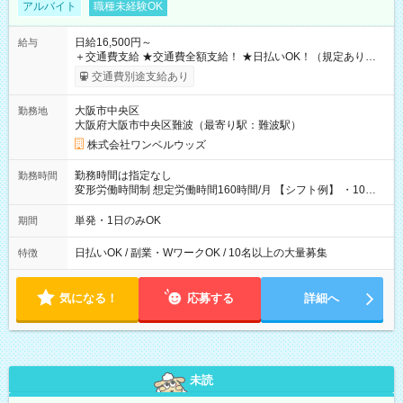
アルバイト
職種未経験OK
日給16,500円～
給与
＋交通費支給 ★交通費全額支給！ ★日払いOK！（規定あり） ┗
働いたその日に現金GET♪ お仕事後はコンビニATMから 日払
交通費別途支給あり
い分を引き落とせます！ 【試用期間】試用期間なし
大阪市中央区
勤務地
大阪府大阪市中央区難波（最寄り駅：難波駅）
株式会社ワンベルウッズ
勤務時間は指定なし
勤務時間
変形労働時間制 想定労働時間160時間/月 【シフト例】 ・10：
00～20：00
単発・1日のみOK
期間
日払いOK / 副業・WワークOK / 10名以上の大量募集
特徴
気になる！
応募する
詳細へ
未読