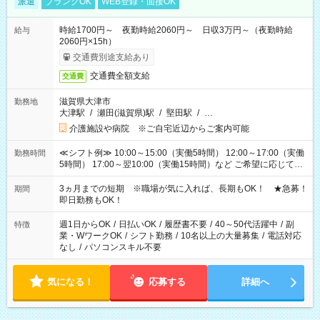
派遣
ブランクOK
WEB登録・面接OK
時給1700円～ 夜勤時給2060円～ 日収3万円～（夜勤時給
給与
2060円×15h）
交通費別途支給あり
交通費全額支給
交通費
滋賀県大津市
勤務地
大津駅
/
瀬田(滋賀県)駅
/
堅田駅
/
…
介護施設や病院 ※ご自宅近辺からご案内可能
≪シフト例≫ 10:00～15:00（実働5時間） 12:00～17:00（実働
勤務時間
5時間） 17:00～翌10:00（実働15時間）など ご希望に応じて、
働く時間は調整できます！ お気軽に担当へ相談ください！
3ヵ月までの短期 ※職場が気に入れば、長期もOK！ ★急募！
期間
即日勤務もOK！
週1日からOK
/
日払いOK
/
履歴書不要
/
40～50代活躍中
/
副
特徴
業・WワークOK
/
シフト勤務
/
10名以上の大量募集
/
電話対応
なし
/
パソコンスキル不要
気になる！
応募する
詳細へ