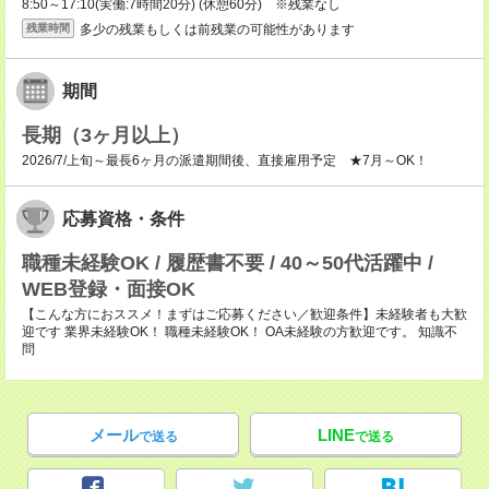
8:50～17:10(実働:7時間20分) (休憩60分) ※残業なし
多少の残業もしくは前残業の可能性があります
残業時間
期間
長期（3ヶ月以上）
2026/7/上旬～最長6ヶ月の派遣期間後、直接雇用予定 ★7月～OK！
応募資格・条件
職種未経験OK / 履歴書不要 / 40～50代活躍中 /
WEB登録・面接OK
【こんな方におススメ！まずはご応募ください／歓迎条件】未経験者も大歓
迎です 業界未経験OK！ 職種未経験OK！ OA未経験の方歓迎です。 知識不
問
メール
LINE
で送る
で送る