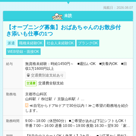
掲載日：2026.08.07
未読
【オープニング募集】おばあちゃんのお散歩付
き添いも仕事の1つ
派遣
職種未経験OK
社会人未経験OK
ブランクOK
WEB登録・面接OK
無資格未経験：時給1450円～ ■週払いOK ■扶養内OK ■日
給与
収1万1600円以上
交通費別途支給あり
交通費全額支給
交通費
京都市山科区
勤務地
山科駅
/
椥辻駅
/
京阪山科駅
/
…
≪自宅からドアtoドアで30分以内！≫ご希望の勤務地を紹介
します。
9:00～18:00（休憩60分） ■ご希望があれば下記シフトもOK！
勤務時間
早番 7:00～16:00 遅番 10:00～19:00 夜勤 16:30～翌9:30 「家族
と休みを合わせたい」 「余裕を持って夕飯の準備がしたい」
「できれば残業はしたくない」 など、ご希望を教えてください