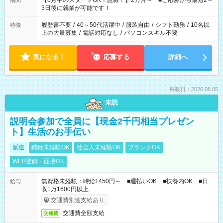
【8月中のスタートOK！急募！】2カ月～ ■ご応募から最短2～
期間
ね。 ※Wワーク希望の方へ 今ご覧のお仕事で希望する勤務時間
3日後に就業が可能です！
と、もう1つのお仕事の勤務時間。 合計で週40時間を超える場
合は応募できません。
履歴書不要
/
40～50代活躍中
/
服装自由
/
シフト勤務
/
10名以
特徴
上の大量募集
/
電話対応なし
/
パソコンスキル不要
気になる！
応募する
詳細へ
掲載日：2026.08.05
未読
説明会参加で全員に【現金2千円相当プレゼン
ト】生活のお手伝い
派遣
職種未経験OK
社会人未経験OK
ブランクOK
WEB登録・面接OK
無資格未経験：時給1450円～ ■週払いOK ■扶養内OK ■日
給与
収1万1600円以上
交通費別途支給あり
交通費全額支給
交通費