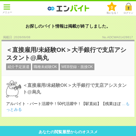
0
メニュー
気になる！
ログイン
お探しのバイト情報は掲載が終了しました。
掲載日 :2026
/
06
/
08
No.ADCWA01428817
＜直接雇用/未経験OK＞大手銀行で支店アシ
スタント@烏丸
紹介予定派遣
職種未経験OK
WEB登録・面接OK
＜直接雇用/未経験OK＞大手銀行で支店アシスタン
ト@烏丸
アルバイト・パート活躍中！50代活躍中！【駅直結】【残業ほぼ
...も
っとみる
あなたの閲覧履歴からのオススメ