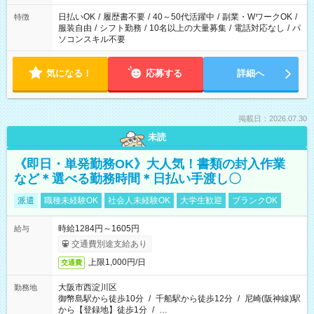
日払いOK
/
履歴書不要
/
40～50代活躍中
/
副業・WワークOK
/
特徴
服装自由
/
シフト勤務
/
10名以上の大量募集
/
電話対応なし
/
パ
ソコンスキル不要
気になる！
応募する
詳細へ
掲載日：2026.07.30
未読
《即日・単発勤務OK》大人気！書類の封入作業
など＊選べる勤務時間＊日払い手渡し〇
派遣
職種未経験OK
社会人未経験OK
大学生歓迎
ブランクOK
時給1284円～1605円
給与
交通費別途支給あり
上限1,000円/日
交通費
大阪市西淀川区
勤務地
御幣島駅から徒歩10分
/
千船駅から徒歩12分
/
尼崎(阪神線)駅
から【登録地】徒歩1分
/
…