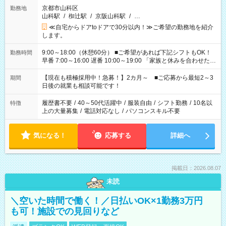
京都市山科区
勤務地
山科駅
/
椥辻駅
/
京阪山科駅
/
…
≪自宅からドアtoドアで30分以内！≫ご希望の勤務地を紹介
します。
9:00～18:00（休憩60分） ■ご希望があれば下記シフトもOK！
勤務時間
早番 7:00～16:00 遅番 10:00～19:00 「家族と休みを合わせた
い」 「余裕を持って夕飯の準備がしたい」 「できれば残業はし
たくない」 など、ご希望を教えてくださいね。 ※Wワーク希望
【現在も積極採用中！急募！】2カ月～ ■ご応募から最短2～3
期間
の方へ 今ご覧のお仕事で希望する勤務時間と、もう1つのお仕事
日後の就業も相談可能です！
の勤務時間。 合計で週40時間を超える場合は応募できません。
履歴書不要
/
40～50代活躍中
/
服装自由
/
シフト勤務
/
10名以
特徴
上の大量募集
/
電話対応なし
/
パソコンスキル不要
気になる！
応募する
詳細へ
掲載日：2026.08.07
未読
＼空いた時間で働く！／日払いOK×1勤務3万円
も可！施設での見回りなど