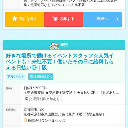
業・WワークOK
/
服装自由
/
シフト勤務
/
10名以上の大量募
集
/
電話対応なし
/
パソコンスキル不要
気になる！
応募する
詳細へ
未読
好きな場所で働けるイベントスタッフ☆人気イ
ベントも！来社不要！働いたその日に給料もら
える日払い◎｜阪
アルバイト
職種未経験OK
日給16,500円～
給与
＋交通費支給 ★交通費全額支給！ ★日払いOK！（規定あり） ┗
働いたその日に現金GET♪ お仕事後はコンビニATMから 日払
交通費別途支給あり
い分を引き落とせます！ 【試用期間】試用期間なし
京都市東山区
勤務地
京都府京都市東山区宮川筋（最寄り駅：清水五条駅）
株式会社ワンベルウッズ