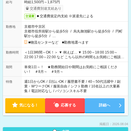
時給1,500円～1,875円
給与
交通費別途支給あり
■ 交通費規定内支給 ※派遣先による
交通費
京都市中京区
勤務地
京都市役所前駅から徒歩5分
/
烏丸御池駅から徒歩5分
/
円町
駅から徒歩5分
/
…
■物流センターなど ■勤務地選べます
＜1日3時間～OK！＞ ▼ 例えば… ▼ 15:00～18:00 15:00～
勤務時間
22:00 17:00～22:00 など こちら以外の時間もお気軽にご相談く
ださい！
単発1日～！ ★勤務開始日や期間はお気軽にご相談くださ
期間
い！ ＃8月～ ＃9月～
週1日からOK
/
日払いOK
/
履歴書不要
/
40～50代活躍中
/
副
特徴
業・WワークOK
/
服装自由
/
シフト勤務
/
10名以上の大量募
集
/
電話対応なし
/
パソコンスキル不要
気になる！
応募する
詳細へ
掲載日：2026.08.04