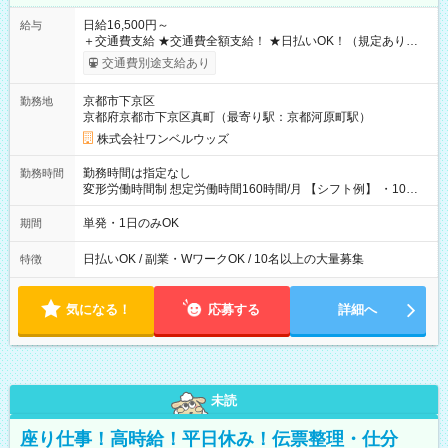
日給16,500円～
給与
＋交通費支給 ★交通費全額支給！ ★日払いOK！（規定あり） ┗
働いたその日に現金GET♪ お仕事後はコンビニATMから 日払
交通費別途支給あり
い分を引き落とせます！ 【試用期間】試用期間なし
京都市下京区
勤務地
京都府京都市下京区真町（最寄り駅：京都河原町駅）
株式会社ワンベルウッズ
勤務時間は指定なし
勤務時間
変形労働時間制 想定労働時間160時間/月 【シフト例】 ・10：
00～20：00
単発・1日のみOK
期間
日払いOK / 副業・WワークOK / 10名以上の大量募集
特徴
気になる！
応募する
詳細へ
未読
座り仕事！高時給！平日休み！伝票整理・仕分