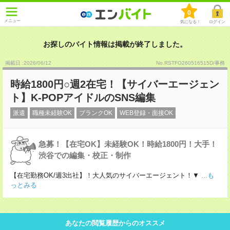
0
メニュー
気になる！
ログイン
お探しのバイト情報は掲載が終了しました。
掲載日 :2026
/
06
/
12
No.RSTFO260516515D/事務
時給1800円○週2在宅！【サイバーエージェン
ト】K-POPアイドルのSNS編集
派遣
職種未経験OK
ブランクOK
WEB登録・面接OK
急募！【在宅OK】未経験OK！時給1800円！大手！
渋谷での編集・校正・制作
【在宅勤務OK/週3出社】！大人気のサイバーエージェント！▼
...も
っとみる
あなたの閲覧履歴からのオススメ