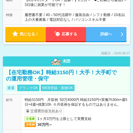
【8月中のスタートOK！急募！】2カ月～ ■ご応募から最短2～
期間
ね。 ※Wワーク希望の方へ 今ご覧のお仕事で希望する勤務時間
3日後に就業が可能です！
と、もう1つのお仕事の勤務時間。 合計で週40時間を超える場
合は応募できません。
履歴書不要
/
40～50代活躍中
/
服装自由
/
シフト勤務
/
10名以
特徴
上の大量募集
/
電話対応なし
/
パソコンスキル不要
気になる！
応募する
詳細へ
掲載日：2026.08.07
未読
【在宅勤務OK】時給3150円！大手！大手町で
の運用管理・保守
派遣
ブランクOK
WEB登録・面接OK
時給3150円 月収例 50万4000円 時給3150円×実働7h30m×週5
給与
日×4週+残業10h ※月収例を保証するものではありません。
交通費別途支給あり
1ヶ月3万円を上限として実費支給
交通費
30万円～
月収例