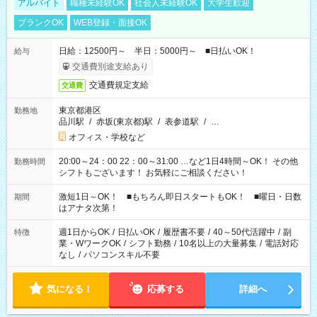
アルバイト
職種未経験OK
社会人未経験OK
大学生歓迎
ブランクOK
WEB登録・面接OK
日給：12500円～ 半日：5000円～ ■日払いOK！
給与
交通費別途支給あり
交通費規定支給
交通費
東京都港区
勤務地
品川駅
/
赤坂(東京都)駅
/
表参道駅
/
…
オフィス・学校など
20:00～24：00 22：00～31:00 …など1日4時間～OK！ その他
勤務時間
シフトもございます！ お気軽にご相談ください！
激短1日～OK！ ■もちろん即日スタートもOK！ ■曜日・日数
期間
はアナタ次第！
週1日からOK
/
日払いOK
/
履歴書不要
/
40～50代活躍中
/
副
特徴
業・WワークOK
/
シフト勤務
/
10名以上の大量募集
/
電話対応
なし
/
パソコンスキル不要
気になる！
応募する
詳細へ