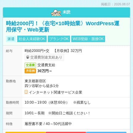
掲載日：2026.08.07
未読
時給2000円！〈在宅×10時始業〉WordPress運
用保守・Web更新
派遣
社会人未経験OK
ブランクOK
WEB登録・面接OK
時給2000円+交 【月収例】32万円
給与
交通費別途支給あり
交通費支給
交通費
30万円～
月収例
東京都新宿区
勤務地
四ツ谷駅から徒歩1分
インターネット関連サービス企業
10:00～19:00（休憩:60分） ※残業なし
勤務時間
10/01～長期 ※開始日ご相談ください！
期間
履歴書不要
/
40～50代活躍中
特徴