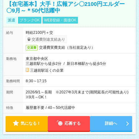
【在宅基本】大手！広報アシ〇2100円エルダー
〇9月～＊50代活躍中
派遣
ブランクOK
WEB登録・面接OK
時給2100円＋交
給与
交通費別途支給あり
交通費実費支給（当社規定あり）
交通費
東京都中央区
勤務地
三越前駅から徒歩2分
/
新日本橋駅から徒歩5分
三越前駅近くの企業
8:30～17:15
勤務時間
2026/9/1～長期 ※2027年3月末まで(期間延長の可能性あり)
期間
※9月～OK！
履歴書不要
/
40～50代活躍中
特徴
気になる！
応募する
詳細へ