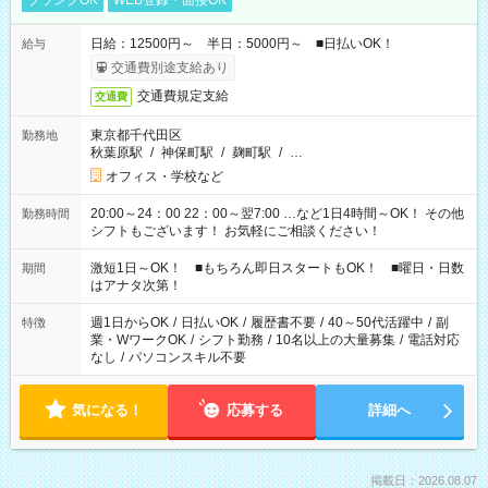
ブランクOK
WEB登録・面接OK
日給：12500円～ 半日：5000円～ ■日払いOK！
給与
交通費別途支給あり
交通費規定支給
交通費
東京都千代田区
勤務地
秋葉原駅
/
神保町駅
/
麹町駅
/
…
オフィス・学校など
20:00～24：00 22：00～翌7:00 …など1日4時間～OK！ その他
勤務時間
シフトもございます！ お気軽にご相談ください！
激短1日～OK！ ■もちろん即日スタートもOK！ ■曜日・日数
期間
はアナタ次第！
週1日からOK
/
日払いOK
/
履歴書不要
/
40～50代活躍中
/
副
特徴
業・WワークOK
/
シフト勤務
/
10名以上の大量募集
/
電話対応
なし
/
パソコンスキル不要
気になる！
応募する
詳細へ
掲載日：2026.08.07