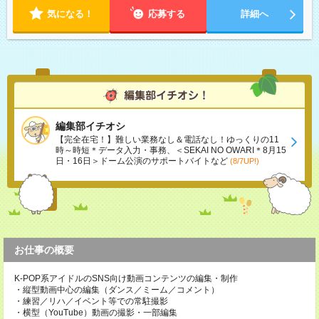
気になる！
応募する
詳細へ
編集部イチオシ
【完全在宅！】難しい業務なし＆電話なし！ゆっくりの11
時～時短＊データ入力・事務、＜SEKAI NO OWARI＊8月15
日・16日＞ドーム公演のサポートバイトなど
(8/7UP!)
お仕事の概要
K-POP系アイドルのSNS向け動画コンテンツの編集・制作
・縦型動画中心の編集（ダンス／ミーム／コメント）
・練習／リハ／イベント等での常駐撮影
・横型（YouTube）動画の撮影・一部編集