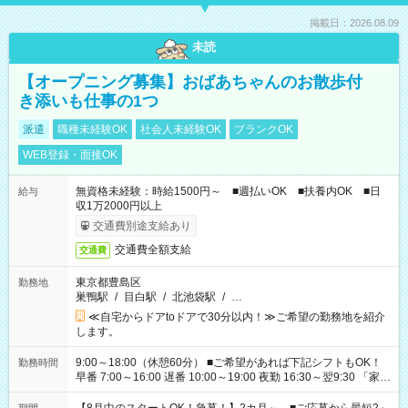
掲載日：2026.08.09
未読
【オープニング募集】おばあちゃんのお散歩付
き添いも仕事の1つ
派遣
職種未経験OK
社会人未経験OK
ブランクOK
WEB登録・面接OK
無資格未経験：時給1500円～ ■週払いOK ■扶養内OK ■日
給与
収1万2000円以上
交通費別途支給あり
交通費全額支給
交通費
東京都豊島区
勤務地
巣鴨駅
/
目白駅
/
北池袋駅
/
…
≪自宅からドアtoドアで30分以内！≫ご希望の勤務地を紹介
します。
9:00～18:00（休憩60分） ■ご希望があれば下記シフトもOK！
勤務時間
早番 7:00～16:00 遅番 10:00～19:00 夜勤 16:30～翌9:30 「家族
と休みを合わせたい」 「余裕を持って夕飯の準備がしたい」
「できれば残業はしたくない」 など、ご希望を教えてください