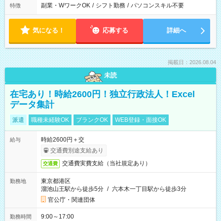
副業・WワークOK
/
シフト勤務
/
パソコンスキル不要
特徴
気になる！
応募する
詳細へ
掲載日：2026.08.04
未読
在宅あり！時給2600円！独立行政法人！Excel
データ集計
派遣
職種未経験OK
ブランクOK
WEB登録・面接OK
時給2600円＋交
給与
交通費別途支給あり
交通費実費支給（当社規定あり）
交通費
東京都港区
勤務地
溜池山王駅から徒歩5分
/
六本木一丁目駅から徒歩3分
官公庁・関連団体
9:00～17:00
勤務時間