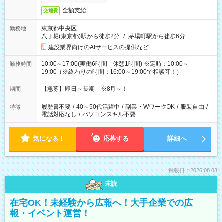
全額支給
交通費
東京都中央区
勤務地
八丁堀(東京都)駅から徒歩2分
/
茅場町駅から徒歩6分
建設業界向けのAIサービスの提供など
10:00～17:00(実働6時間 休憩1時間) ※定時：10:00～
勤務時間
19:00（※終わりの時間：16:00～19:00で相談可！）
【急募】即日～長期 ※8月～！
期間
履歴書不要
/
40～50代活躍中
/
副業・WワークOK
/
服装自由
/
特徴
電話対応なし
/
パソコンスキル不要
気になる！
応募する
詳細へ
掲載日：2026.08.03
未読
在宅OK！未経験から広報へ！大手企業での広
報・イベント運営！