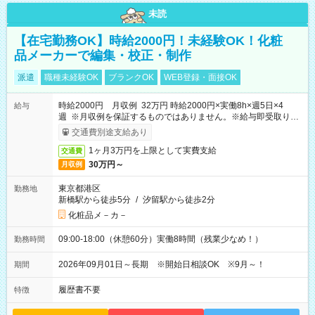
未読
【在宅勤務OK】時給2000円！未経験OK！化粧
品メーカーで編集・校正・制作
派遣
職種未経験OK
ブランクOK
WEB登録・面接OK
時給2000円 月収例 32万円 時給2000円×実働8h×週5日×4
給与
週 ※月収例を保証するものではありません。※給与即受取りサ
ービス利用可（利用条件有）
交通費別途支給あり
1ヶ月3万円を上限として実費支給
交通費
30万円～
月収例
東京都港区
勤務地
新橋駅から徒歩5分
/
汐留駅から徒歩2分
化粧品メ－カ－
09:00-18:00（休憩60分）実働8時間（残業少なめ！）
勤務時間
2026年09月01日～長期 ※開始日相談OK ※9月～！
期間
履歴書不要
特徴