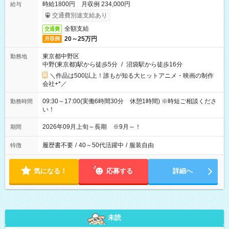
時給1800円 月収例 234,000円
給与
交通費別途支給あり
全額支給
交通費
20～25万円
月収例
東京都中野区
勤務地
中野(東京都)駅から徒歩5分
/
沼袋駅から徒歩16分
＼作品は500以上！誰もが知る大ヒットアニメ・映画の制作
会社+*／
09:30～17:00(実働6時間30分 休憩1時間) ※時短ご相談くださ
勤務時間
い！
2026年09月上旬～長期 ※9月～！
期間
履歴書不要
/
40～50代活躍中
/
服装自由
特徴
気になる！
応募する
詳細へ
未読