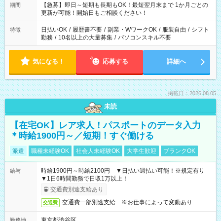
【急募】即日～短期も長期もOK！最短翌月末まで 1か月ごとの
期間
更新が可能！開始日もご相談ください！
日払いOK
/
履歴書不要
/
副業・WワークOK
/
服装自由
/
シフト
特徴
勤務
/
10名以上の大量募集
/
パソコンスキル不要
気になる！
応募する
詳細へ
掲載日：2026.08.05
未読
【在宅OK】レア求人！パスポートのデータ入力
＊時給1900円～／短期！すぐ働ける
派遣
職種未経験OK
社会人未経験OK
大学生歓迎
ブランクOK
時給1900円～時給2100円 ▼日払い週払い可能！※規定有り
給与
▼1日6時間勤務で日収1万以上！
交通費別途支給あり
交通費一部別途支給 ※お仕事によって変動あり
交通費
東京都渋谷区
勤務地