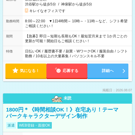
渋谷駅から徒歩5分
/
神泉駅から徒歩5分
キレイなオフィスです
8:00～22:00 ▼1日4時間～ 10時～・11時～など、シフト希望
勤務時間
ご相談ください！
【急募】即日～短期も長期もOK！最短翌月末まで 1か月ごとの
期間
更新が可能！開始日もご相談ください！
日払いOK
/
履歴書不要
/
副業・WワークOK
/
服装自由
/
シフト
特徴
勤務
/
10名以上の大量募集
/
パソコンスキル不要
気になる！
応募する
詳細へ
掲載日：2026.08.07
未読
1800円＊《時間相談OK！》在宅あり！テーマ
パークキャラクターデザイン制作
派遣
WEB登録・面接OK