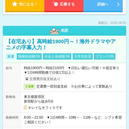
気になる！
応募する
詳細へ
掲載日：2026.08.05
未読
【在宅あり】高時給1900円～！海外ドラマやア
ニメの字幕入力！
派遣
職種未経験OK
社会人未経験OK
大学生歓迎
ブランクOK
時給1900円～時給2100円 ▼日払い週払い可能！※規定有り
給与
▼1日6時間勤務で日収1万以上！
交通費別途支給あり
交通費一部別途支給 ※お仕事によって変動あり
交通費
東京都新宿区
勤務地
新宿駅から徒歩5分
キレイなオフィスです
8:00～22:00 ▼1日4時間～ 10時～・11時～など、シフト希望
勤務時間
ご相談ください！