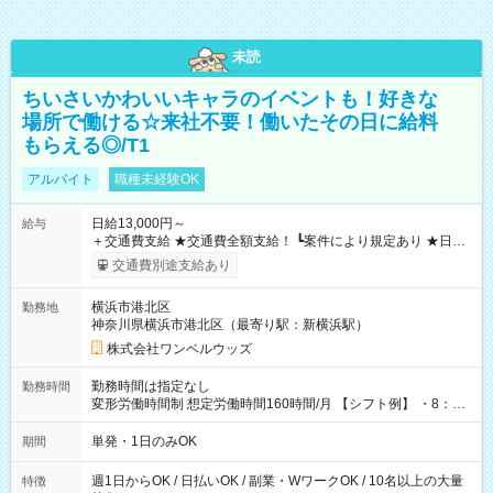
未読
ちいさいかわいいキャラのイベントも！好きな
場所で働ける☆来社不要！働いたその日に給料
もらえる◎/T1
アルバイト
職種未経験OK
日給13,000円～
給与
＋交通費支給 ★交通費全額支給！ ┗案件により規定あり ★日払
いOK！（規定あり） ┗働いたその日に現金GET♪ お仕事後はコ
交通費別途支給あり
ンビニATMから 日払い分を引き落とせます！ 【試用期間】試
用期間なし
横浜市港北区
勤務地
神奈川県横浜市港北区（最寄り駅：新横浜駅）
株式会社ワンベルウッズ
勤務時間は指定なし
勤務時間
変形労働時間制 想定労働時間160時間/月 【シフト例】 ・8：00
～21：00
単発・1日のみOK
期間
週1日からOK / 日払いOK / 副業・WワークOK / 10名以上の大量
特徴