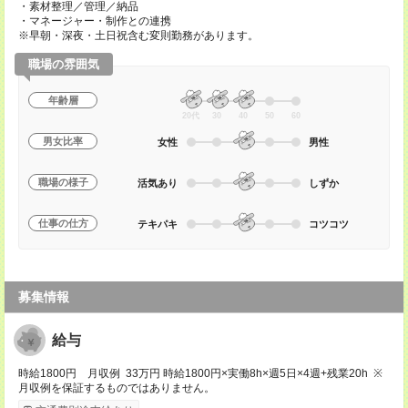
・素材整理／管理／納品
・マネージャー・制作との連携
※早朝・深夜・土日祝含む変則勤務があります。
職場の雰囲気
年齢層
20代
30
40
50
60
男女比率
女性
男性
職場の様子
活気あり
しずか
仕事の仕方
テキパキ
コツコツ
募集情報
給与
時給1800円 月収例 33万円 時給1800円×実働8h×週5日×4週+残業20h ※
月収例を保証するものではありません。