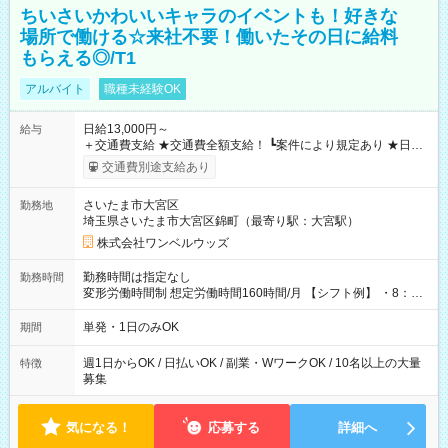
ちいさいかわいいキャラのイベントも！好きな
場所で働ける☆来社不要！働いたその日に給料
もらえる◎/T1
アルバイト
職種未経験OK
日給13,000円～
給与
＋交通費支給 ★交通費全額支給！ ┗案件により規定あり ★日払
いOK！（規定あり） ┗働いたその日に現金GET♪ お仕事後はコ
交通費別途支給あり
ンビニATMから 日払い分を引き落とせます！ 【試用期間】試
用期間なし
さいたま市大宮区
勤務地
埼玉県さいたま市大宮区錦町（最寄り駅：大宮駅）
株式会社ワンベルウッズ
勤務時間は指定なし
勤務時間
変形労働時間制 想定労働時間160時間/月 【シフト例】 ・8：00
～21：00
単発・1日のみOK
期間
週1日からOK / 日払いOK / 副業・WワークOK / 10名以上の大量
特徴
募集
気になる！
応募する
詳細へ