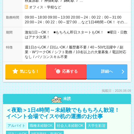
秋葉原駅
/
神保町駅
/
麹町駅
/
…
オフィス・学校など
09:00～18:00 09:00～13:00 20:00～24：00 22：00～31:00
勤務時間
20:00～24：00 22：00～翌7:00 …など1日4時間～OK！ その他
シフトもございます！ お気軽にご相談ください！
激短1日～OK！ ■もちろん即日スタートもOK！ ■曜日・日数
期間
はアナタ次第！
週1日からOK
/
日払いOK
/
履歴書不要
/
40～50代活躍中
/
副
特徴
業・WワークOK
/
シフト勤務
/
10名以上の大量募集
/
電話対応
なし
/
パソコンスキル不要
気になる！
応募する
詳細へ
掲載日：2026.08.09
未読
＜夜勤＞1日4時間～未経験でももちろん歓迎！
イベント会場でイスや机の運搬のお仕事
アルバイト
職種未経験OK
社会人未経験OK
大学生歓迎