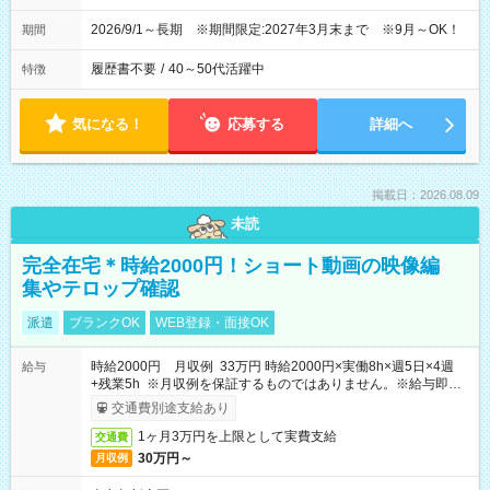
2026/9/1～長期 ※期間限定:2027年3月末まで ※9月～OK！
期間
履歴書不要
/
40～50代活躍中
特徴
気になる！
応募する
詳細へ
掲載日：2026.08.09
未読
完全在宅＊時給2000円！ショート動画の映像編
集やテロップ確認
派遣
ブランクOK
WEB登録・面接OK
時給2000円 月収例 33万円 時給2000円×実働8h×週5日×4週
給与
+残業5h ※月収例を保証するものではありません。※給与即受
取りサービス利用可（利用条件有）
交通費別途支給あり
1ヶ月3万円を上限として実費支給
交通費
30万円～
月収例