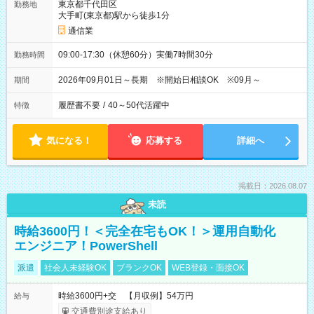
東京都千代田区
勤務地
大手町(東京都)駅から徒歩1分
通信業
09:00-17:30（休憩60分）実働7時間30分
勤務時間
2026年09月01日～長期 ※開始日相談OK ※09月～
期間
履歴書不要
/
40～50代活躍中
特徴
気になる！
応募する
詳細へ
掲載日：2026.08.07
未読
時給3600円！＜完全在宅もOK！＞運用自動化
エンジニア！PowerShell
派遣
社会人未経験OK
ブランクOK
WEB登録・面接OK
時給3600円+交 【月収例】54万円
給与
交通費別途支給あり