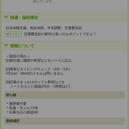
揃えています。
待遇・福利厚生
社会保険完備、有給休暇、年末調整、交通費支給
交通費支給の案件が多いのもポイントですよ！
ポイント！
登録について
＜面談の流れ＞
[1]来社後に職歴や希望などをシートに記入
[2]簡単なタイピングチェック（3分～5分）
※Excel・Wordのスキルは問いません
[3]応募のきっかけやシフト希望などを
シートをもとに確認(45分～1時間ほど)
持ち物
＊履歴書不要
＊私服・手ぶらでOK
＊応募当日の面談OK
登録場所