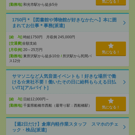
気になる！
[勤務地]
和光市駅から徒歩5分
1750円＊【図書館や博物館が好きなかたへ】本に囲
まれてお仕事＊事務[派遣]
[給 与]
時給1750円 月収例 245,000円
[交通費]
全額支給
[月収例]
20～25万円
気になる！
[勤務地]
東所沢駅から徒歩10分
/
所沢駅から民間バ
ス12分
サマソニなど人気音楽イベントも！好きな場所で働
ける☆来社不要！働いたその日に給料もらえる日払
い/T1[アルバイト]
[給 与]
日給12,000円～
[勤務地]
千葉県船橋市西船（最寄り駅：西船橋駅）
気になる！
【週2日だけ】倉庫内軽作業スタッフ スマホのチェ
ック・検品[派遣]