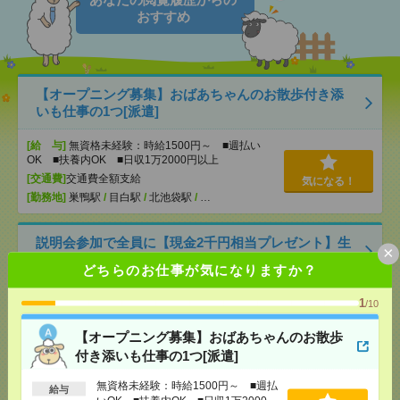
おすすめ
【オープニング募集】おばあちゃんのお散歩付き添
いも仕事の1つ[派遣]
[給 与]
無資格未経験：時給1500円～ ■週払い
OK ■扶養内OK ■日収1万2000円以上
[交通費]
交通費全額支給
気になる！
[勤務地]
巣鴨駅
/
目白駅
/
北池袋駅
/
…
説明会参加で全員に【現金2千円相当プレゼント】生
×
活のお手伝い[派遣]
どちらのお仕事が気になりますか？
[給 与]
無資格未経験：時給1330円～ ■週払い
1
/10
OK ■扶養内OK ■日収1万640円以上
[交通費]
交通費全額支給
気になる！
【オープニング募集】おばあちゃんのお散歩
[勤務地]
行徳駅
/
南行徳駅
/
市川塩浜駅
/
…
付き添いも仕事の1つ[派遣]
無資格未経験：時給1500円～ ■週払
2050円＊町田市＠確定申告書類のデータ入力／週3～
給与