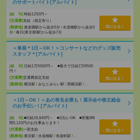
のサポートバイト[アルバイト]
[給 与]
時給1250円～
[交通費]
支給（規定有り）
気になる！
[勤務地]
後楽園駅から徒歩5分
/
水道橋駅から徒歩5
分
/
春日(東京都)駅から徒歩7分
＜単発＊1日～OK！＞コンサートなどのグッズ販売
スタッフ＊[アルバイト]
[給 与]
日給1万5000円～ ■最大で日給2万8500
円！
[交通費]
交通費規定支給
気になる！
[勤務地]
横浜駅
/
みなとみらい駅
/
西横浜駅
/
…
＜1日～OK！＞あの有名企業も！展示会や株主総会
のお手伝い！[アルバイト]
[給 与]
■日給16,840円～ ■日払いOK ■実働3時
間5,120円のお仕事あります！
[交通費]
一部支給
気になる！
[勤務地]
東京駅
/
水道橋駅
/
有楽町駅
/
…