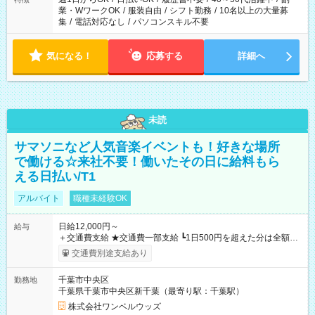
業・WワークOK
/
服装自由
/
シフト勤務
/
10名以上の大量募
集
/
電話対応なし
/
パソコンスキル不要
気になる！
応募する
詳細へ
未読
サマソニなど人気音楽イベントも！好きな場所
で働ける☆来社不要！働いたその日に給料もら
える日払い/T1
アルバイト
職種未経験OK
日給12,000円～
給与
＋交通費支給 ★交通費一部支給 ┗1日500円を超えた分は全額支
給！ ※往復500円以内の方は自己負担となります ★日払いOK！
交通費別途支給あり
（規定あり） ┗働いたその日に現金GET♪ お仕事後はコンビニ
ATMから 日払い分を引き落とせます！ 【試用期間】試用期間
千葉市中央区
勤務地
なし
千葉県千葉市中央区新千葉（最寄り駅：千葉駅）
株式会社ワンベルウッズ