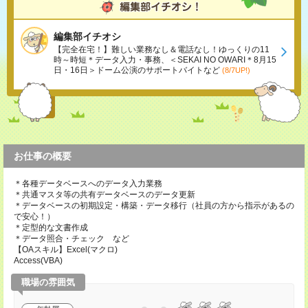
編集部イチオシ
【完全在宅！】難しい業務なし＆電話なし！ゆっくりの11
時～時短＊データ入力・事務、＜SEKAI NO OWARI＊8月15
日・16日＞ドーム公演のサポートバイトなど
(8/7UP!)
お仕事の概要
＊各種データベースへのデータ入力業務
＊共通マスタ等の共有データベースのデータ更新
＊データベースの初期設定・構築・データ移行（社員の方から指示があるの
で安心！）
＊定型的な文書作成
＊データ照合・チェック など
【OAスキル】Excel(マクロ)
Access(VBA)
職場の雰囲気