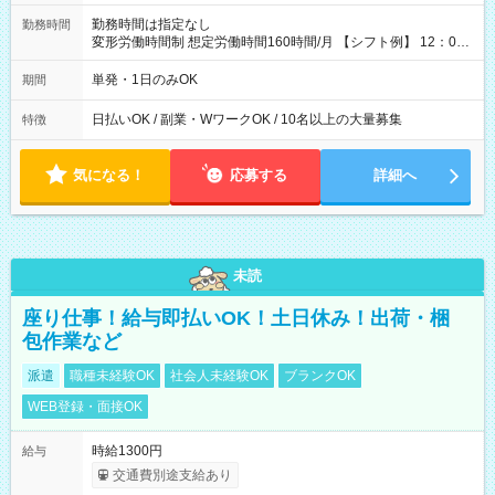
勤務時間は指定なし
勤務時間
変形労働時間制 想定労働時間160時間/月 【シフト例】 12：00
～22：00
単発・1日のみOK
期間
日払いOK / 副業・WワークOK / 10名以上の大量募集
特徴
気になる！
応募する
詳細へ
未読
座り仕事！給与即払いOK！土日休み！出荷・梱
包作業など
派遣
職種未経験OK
社会人未経験OK
ブランクOK
WEB登録・面接OK
時給1300円
給与
交通費別途支給あり