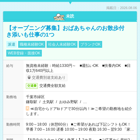
掲載日：2026.08.06
未読
【オープニング募集】おばあちゃんのお散歩付
き添いも仕事の1つ
派遣
職種未経験OK
社会人未経験OK
ブランクOK
WEB登録・面接OK
無資格未経験：時給1330円～ ■週払いOK ■扶養内OK ■日
給与
収1万640円以上
交通費別途支給あり
交通費全額支給
交通費
千葉市緑区
勤務地
鎌取駅
/
土気駅
/
おゆみ野駅
/
…
≪自宅からドアtoドアで30分以内！≫ご希望の勤務地を紹介
します。
9:00～18:00（休憩60分） ■ご希望があれば下記シフトもOK！
勤務時間
早番 7:00～16:00 遅番 10:00～19:00 夜勤 16:30～翌9:30 「家族
と休みを合わせたい」 「余裕を持って夕飯の準備がしたい」
「できれば残業はしたくない」 など、ご希望を教えてください