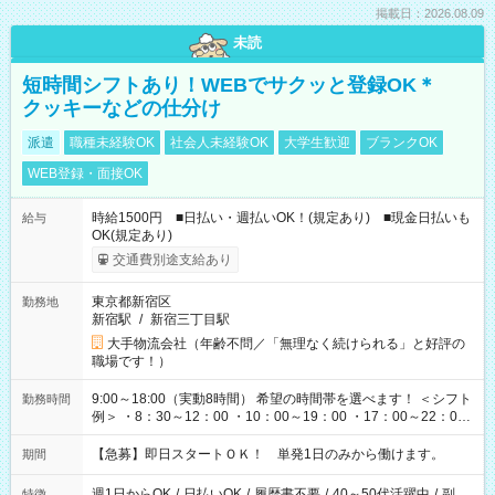
掲載日：2026.08.09
未読
短時間シフトあり！WEBでサクッと登録OK＊
クッキーなどの仕分け
派遣
職種未経験OK
社会人未経験OK
大学生歓迎
ブランクOK
WEB登録・面接OK
時給1500円 ■日払い・週払いOK！(規定あり) ■現金日払いも
給与
OK(規定あり)
交通費別途支給あり
東京都新宿区
勤務地
新宿駅
/
新宿三丁目駅
大手物流会社（年齢不問／「無理なく続けられる」と好評の
職場です！）
9:00～18:00（実動8時間） 希望の時間帯を選べます！ ＜シフト
勤務時間
例＞ ・8：30～12：00 ・10：00～19：00 ・17：00～22：00
・13：00～22：00 ・22：00～翌6：00 など
【急募】即日スタートＯＫ！ 単発1日のみから働けます。
期間
週1日からOK
/
日払いOK
/
履歴書不要
/
40～50代活躍中
/
副
特徴