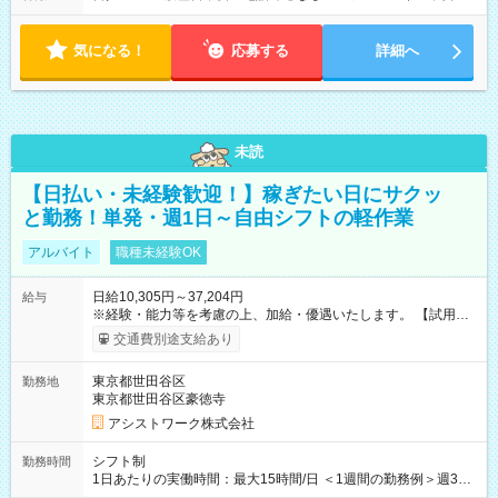
気になる！
応募する
詳細へ
未読
【日払い・未経験歓迎！】稼ぎたい日にサクッ
と勤務！単発・週1日～自由シフトの軽作業
アルバイト
職種未経験OK
日給10,305円～37,204円
給与
※経験・能力等を考慮の上、加給・優遇いたします。 【試用期
間】試用期間なし
交通費別途支給あり
東京都世田谷区
勤務地
東京都世田谷区豪徳寺
アシストワーク株式会社
シフト制
勤務時間
1日あたりの実働時間：最大15時間/日 ＜1週間の勤務例＞週3回
勤務 勤務：月・水・金 休み：火・木・土・日 好きな時にお仕事