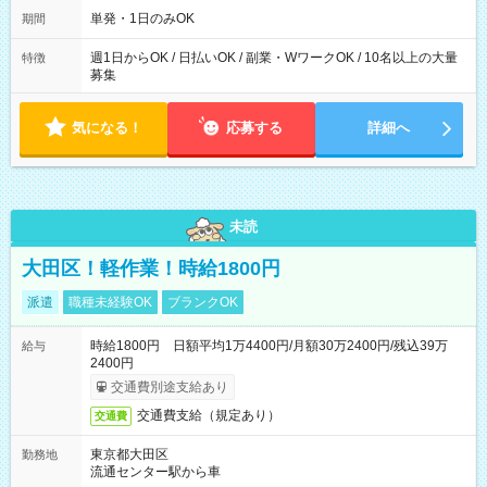
可能です！ ※1日あたりの最大実働時間は日勤、夜勤共に勤務し
単発・1日のみOK
期間
た時間になります。
週1日からOK / 日払いOK / 副業・WワークOK / 10名以上の大量
特徴
募集
気になる！
応募する
詳細へ
未読
大田区！軽作業！時給1800円
派遣
職種未経験OK
ブランクOK
時給1800円 日額平均1万4400円/月額30万2400円/残込39万
給与
2400円
交通費別途支給あり
交通費支給（規定あり）
交通費
東京都大田区
勤務地
流通センター駅から車