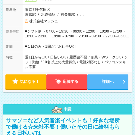
東京都千代田区
勤務地
東京駅
/
水道橋駅
/
有楽町駅
/
…
株式会社マッシュ
■シフト例 ・07:00～19:30 ・09:00～12:00 ・10:00～17:00 ・
勤務時間
18:00～23:00 ・19:00～07:00 ・20:00～09:00 ・22:00～06:00
etc ★最短で3時間で5,120円のお仕事から 15時間で2万円近く稼
げるお仕事も！ ご希望のお時間に合わせてご紹介！ ※シフトは
■１日のみ・1回だけお仕事OK！
期間
現場によって異なります。 ※勿論、休憩時間はあるのでご安心
ください！
週1日からOK
/
日払いOK
/
履歴書不要
/
副業・WワークOK
/
シ
特徴
フト勤務
/
10名以上の大量募集
/
電話対応なし
/
パソコンスキ
ル不要
気になる！
応募する
詳細へ
未読
サマソニなど人気音楽イベントも！好きな場所
で働ける☆来社不要！働いたその日に給料もら
える日払い/T1