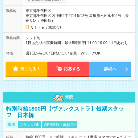
東京都千代田区
勤務地
東京都千代田区内神田2丁目14番12号 星屋第六ビル402号（最
寄り駅：神田駅）
Ａｌｌｅｙ株式会社
シフト制
勤務時間
1日あたりの実働時間：最大5時間/日 11:00-19:00 └1日あたりの
実働時間：1-5時間 └上記の時間帯内であれば、いつでも勤務可
能！ └平日・土曜日の中で、お好きな曜日でご勤務いただけま
週1日からOK / 日払いOK / 副業・WワークOK
特徴
す！ 【シフト例】 ・11:00～14:00 ・16:30～19:00 ・13:00～
18:00 などのように、自由な働き方が可能なお仕事です！
気になる！
応募する
詳細へ
未読
特別時給1800円【ヴァレクストラ】短期スタッ
フ 日本橋
派遣
ブランクOK
WEB登録・面接OK
時給1800円 ※ご経験・スキルにより優遇 スマホでかんたんに
給与