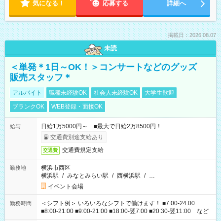
気になる！
応募する
詳細へ
掲載日：2026.08.07
未読
＜単発＊1日～OK！＞コンサートなどのグッズ
販売スタッフ＊
アルバイト
職種未経験OK
社会人未経験OK
大学生歓迎
ブランクOK
WEB登録・面接OK
日給1万5000円～ ■最大で日給2万8500円！
給与
交通費別途支給あり
交通費規定支給
交通費
横浜市西区
勤務地
横浜駅
/
みなとみらい駅
/
西横浜駅
/
…
イベント会場
＜シフト例＞ いろいろなシフトで働けます！ ■7:00-24:00
勤務時間
■8:00-21:00 ■9:00-21:00 ■18:00-翌7:00 ■20:30-翌11:00 など