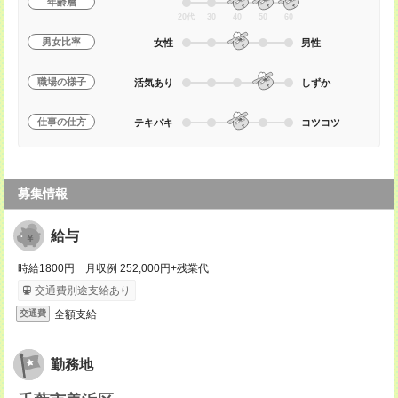
年齢層
20代
30
40
50
60
男女比率
女性
男性
職場の様子
活気あり
しずか
仕事の仕方
テキパキ
コツコツ
募集情報
給与
時給1800円 月収例 252,000円+残業代
交通費別途支給あり
全額支給
交通費
勤務地