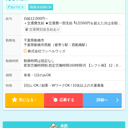
アルバイト
職種未経験OK
日給12,000円～
給与
＋交通費支給 ★交通費一部支給 ┗1日500円を超えた分は全額支
給！ ※往復500円以内の方は自己負担となります ★日払いOK！
交通費別途支給あり
（規定あり） ┗働いたその日に現金GET♪ お仕事後はコンビニ
ATMから 日払い分を引き落とせます！ 【試用期間】試用期間
千葉県船橋市
勤務地
なし
千葉県船橋市西船（最寄り駅：西船橋駅）
株式会社ワンベルウッズ
勤務時間は指定なし
勤務時間
変形労働時間制 想定労働時間160時間/月 【シフト例】 12：00
～22：00
単発・1日のみOK
期間
日払いOK / 副業・WワークOK / 10名以上の大量募集
特徴
気になる！
応募する
詳細へ
未読