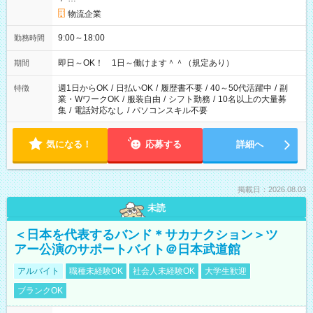
物流企業
9:00～18:00
勤務時間
即日～OK！ 1日～働けます＾＾（規定あり）
期間
週1日からOK
/
日払いOK
/
履歴書不要
/
40～50代活躍中
/
副
特徴
業・WワークOK
/
服装自由
/
シフト勤務
/
10名以上の大量募
集
/
電話対応なし
/
パソコンスキル不要
気になる！
応募する
詳細へ
掲載日：2026.08.03
未読
＜日本を代表するバンド＊サカナクション＞ツ
アー公演のサポートバイト＠日本武道館
アルバイト
職種未経験OK
社会人未経験OK
大学生歓迎
ブランクOK