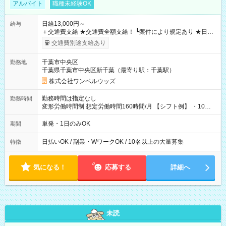
アルバイト
職種未経験OK
日給13,000円～
給与
＋交通費支給 ★交通費全額支給！ ┗案件により規定あり ★日払
いOK！（規定あり） ┗働いたその日に現金GET♪ お仕事後はコ
交通費別途支給あり
ンビニATMから 日払い分を引き落とせます！ 【試用期間】試
用期間なし
千葉市中央区
勤務地
千葉県千葉市中央区新千葉（最寄り駅：千葉駅）
株式会社ワンベルウッズ
勤務時間は指定なし
勤務時間
変形労働時間制 想定労働時間160時間/月 【シフト例】 ・10：
00～20：00
単発・1日のみOK
期間
日払いOK / 副業・WワークOK / 10名以上の大量募集
特徴
気になる！
応募する
詳細へ
未読