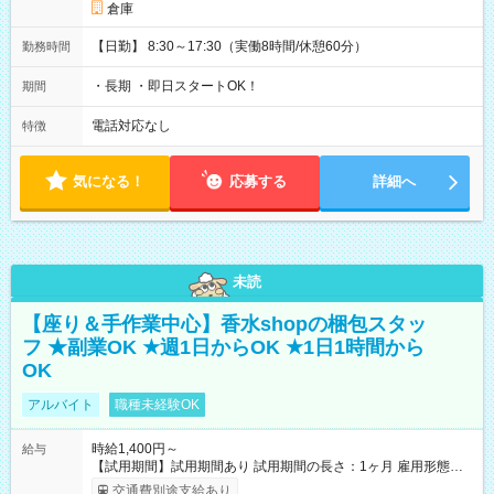
倉庫
【日勤】 8:30～17:30（実働8時間/休憩60分）
勤務時間
・長期 ・即日スタートOK！
期間
電話対応なし
特徴
気になる！
応募する
詳細へ
未読
【座り＆手作業中心】香水shopの梱包スタッ
フ ★副業OK ★週1日からOK ★1日1時間から
OK
アルバイト
職種未経験OK
時給1,400円～
給与
【試用期間】試用期間あり 試用期間の長さ：1ヶ月 雇用形態、
給与は本採用時と同じです。
交通費別途支給あり