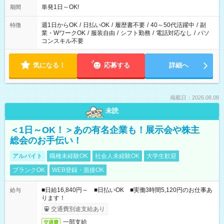
単発1日～OK!
期間
週1日からOK
/
日払いOK
/
履歴書不要
/
40～50代活躍中
/
副
特徴
業・WワークOK
/
服装自由
/
シフト勤務
/
電話対応なし
/
パソ
コンスキル不要
気になる！
応募する
詳細へ
掲載日：2026.08.08
未読
＜1日～OK！＞あの有名企業も！展示会や株主
総会のお手伝い！
アルバイト
職種未経験OK
社会人未経験OK
大学生歓迎
ブランクOK
WEB登録・面接OK
■日給16,840円～ ■日払いOK ■実働3時間5,120円のお仕事あ
給与
ります！
交通費別途支給あり
一部支給
交通費