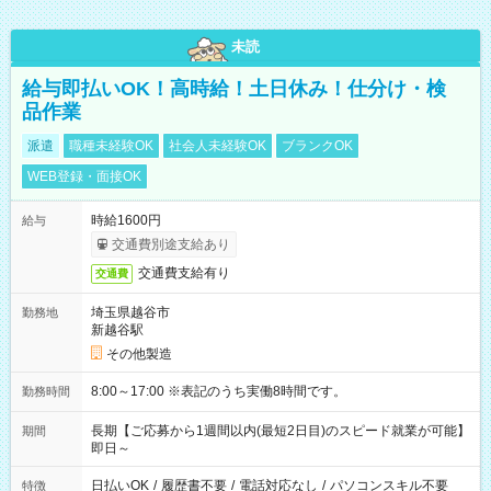
未読
給与即払いOK！高時給！土日休み！仕分け・検
品作業
派遣
職種未経験OK
社会人未経験OK
ブランクOK
WEB登録・面接OK
時給1600円
給与
交通費別途支給あり
交通費支給有り
交通費
埼玉県越谷市
勤務地
新越谷駅
その他製造
8:00～17:00 ※表記のうち実働8時間です。
勤務時間
長期【ご応募から1週間以内(最短2日目)のスピード就業が可能】
期間
即日～
日払いOK
/
履歴書不要
/
電話対応なし
/
パソコンスキル不要
特徴