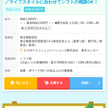
／ライフスタイルに合わせてシフトの相談OK！
アルバイト
職種未経験OK
時給1,880円～
給与
＜＜ 最高時給2280円 ＞＞ ■曜日加算 土日祝／09～22時→時給
＋400円 ■時間加算 月曜／09～12時→時給＋200円 月曜／17～
交通費別途支給あり
22時→時給＋200円 金曜／17～22時→時給＋400円 ■導入研
修・OJT研修時： 時給1780円（各加算給無）
東京都新宿区
勤務地
━━━━━━━━━━━━━━━ ■月収例 ◎ロングシフト（週3日×実7h） [1]
東京都新宿区西新宿2-6-1新宿住友ビル（最寄り駅：都庁前／西
金曜日収：15160円×4日＝60640円 [2]土曜日収：15960円×5日
新宿／新宿）
＝79800円 [3]日曜日収：15960円×5日＝79800円 [1]＋[2]＋[3]＝
月収22万240円 ◎ショートシフト（週3日×実5h） [1]月曜日収：
ＳＯＭＰＯコミュニケーションズ株式会社 東京センター
10400円×4日＝41600円 [2]金曜日収：11400円×4日＝45600円
[3]土曜日収：11400円×5日＝57000円 [1]＋[2]＋[3]＝月収14万
シフト制
勤務時間
4200円 【試用期間】試用期間あり 試用期間の長さ：3ヶ月 ※ 雇
1日あたりの実働時間：最大7時間/日 [A]17～22時 (実5h) [B]14～
用形態と給与に、本採用時と異なる部分があります。 雇用形
22時 (実7h/休1h） ★週3～5日※土or日必須 ◎休日：平日メイン
態：本採用時と同じです。 給与：時給 1,780円以上 ※各加算給
※[B]OJT終了後要相談 ◎下記選択制 （1）曜日固定 週3～・土or
副業・WワークOK / 10名以上の大量募集
特徴
無
日必須 （2）月間シフト※規定 1ヶ月毎のシフト制 ※デビュー後
選択可 ▶ご確認 祝日/GW/年末年始等も シフト通りの出勤が必要
です
気になる！
応募する
詳細へ