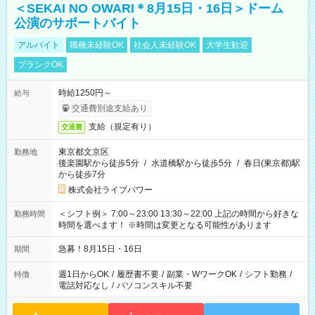
＜SEKAI NO OWARI＊8月15日・16日＞ドーム
公演のサポートバイト
アルバイト
職種未経験OK
社会人未経験OK
大学生歓迎
ブランクOK
時給1250円～
給与
交通費別途支給あり
支給（規定有り）
交通費
東京都文京区
勤務地
後楽園駅から徒歩5分
/
水道橋駅から徒歩5分
/
春日(東京都)駅
から徒歩7分
株式会社ライブパワー
＜シフト例＞ 7:00～23:00 13:30～22:00 上記の時間から好きな
勤務時間
時間を選べます！ ※時間は変更となる可能性があります
急募！8月15日・16日
期間
週1日からOK
/
履歴書不要
/
副業・WワークOK
/
シフト勤務
/
特徴
電話対応なし
/
パソコンスキル不要