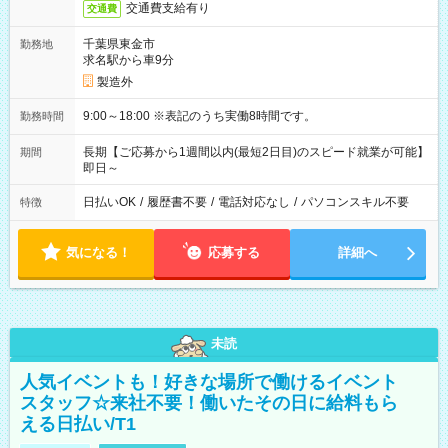
交通費支給有り
交通費
千葉県東金市
勤務地
求名駅から車9分
製造外
9:00～18:00 ※表記のうち実働8時間です。
勤務時間
長期【ご応募から1週間以内(最短2日目)のスピード就業が可能】
期間
即日～
日払いOK
/
履歴書不要
/
電話対応なし
/
パソコンスキル不要
特徴
気になる！
応募する
詳細へ
未読
人気イベントも！好きな場所で働けるイベント
スタッフ☆来社不要！働いたその日に給料もら
える日払い/T1