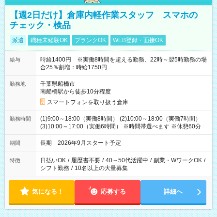
【週2日だけ】倉庫内軽作業スタッフ スマホの
チェック・検品
派遣
職種未経験OK
ブランクOK
WEB登録・面接OK
時給1400円 ※実働8時間を超える勤務、22時～翌5時勤務の場
給与
合25％割増：時給1750円
千葉県船橋市
勤務地
南船橋駅から徒歩10分程度
スマートフォンを取り扱う倉庫
(1)9:00～18:00（実働8時間） (2)10:00～18:00（実働7時間）
勤務時間
(3)10:00～17:00（実働6時間） ※時間帯選べます ※休憩60分
長期 2026年9月スタート予定
期間
日払いOK
/
履歴書不要
/
40～50代活躍中
/
副業・WワークOK
/
特徴
シフト勤務
/
10名以上の大量募集
気になる！
応募する
詳細へ