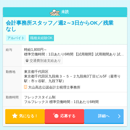
未読
会計事務所スタッフ／週2～3日からOK／残業
なし
アルバイト
職種未経験OK
時給1,800円～
給与
標準労働時間：1日あたり6時間 【試用期間】試用期間あり 試用
期間の長さ：3ヶ月 雇用形態、給与は本採用時と同じです。
交通費別途支給あり
東京都千代田区
勤務地
東京都千代田区九段南３－５－２九段南3丁目ビル5F（最寄り
駅：市ヶ谷駅、九段下駅）
大山高志公認会計士税理士事務所
フレックスタイム制
勤務時間
フルフレックス 標準労働時間：1日あたり6時間
気になる！
応募する
詳細へ