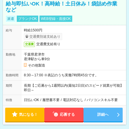
給与即払いOK！高時給！土日休み！袋詰め作業
など
派遣
ブランクOK
WEB登録・面接OK
時給1500円
給与
交通費別途支給あり
交通費支給有り
交通費
千葉県君津市
勤務地
君津駅から車9分
その他製造
8:30～17:00 ※表記のうち実働7時間45分です。
勤務時間
長期【ご応募から1週間以内(最短2日目)のスピード就業が可能】
期間
即日～
日払いOK
/
履歴書不要
/
電話対応なし
/
パソコンスキル不要
特徴
気になる！
応募する
詳細へ