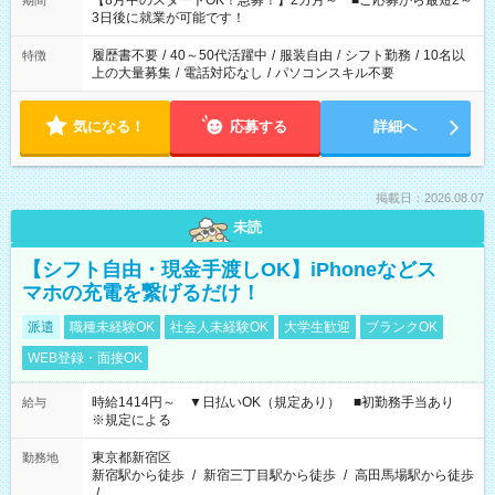
【8月中のスタートOK！急募！】2カ月～ ■ご応募から最短2～
期間
ね。 ※Wワーク希望の方へ 今ご覧のお仕事で希望する勤務時間
3日後に就業が可能です！
と、もう1つのお仕事の勤務時間。 合計で週40時間を超える場
合は応募できません。
履歴書不要
/
40～50代活躍中
/
服装自由
/
シフト勤務
/
10名以
特徴
上の大量募集
/
電話対応なし
/
パソコンスキル不要
気になる！
応募する
詳細へ
掲載日：2026.08.07
未読
【シフト自由・現金手渡しOK】iPhoneなどス
マホの充電を繋げるだけ！
派遣
職種未経験OK
社会人未経験OK
大学生歓迎
ブランクOK
WEB登録・面接OK
時給1414円～ ▼日払いOK（規定あり） ■初勤務手当あり
給与
※規定による
東京都新宿区
勤務地
新宿駅から徒歩
/
新宿三丁目駅から徒歩
/
高田馬場駅から徒歩
/
…