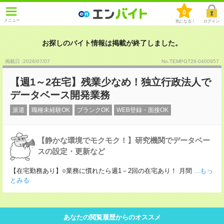
0
メニュー
気になる！
ログイン
お探しのバイト情報は掲載が終了しました。
掲載日 :2026
/
07
/
07
No.TEMPGT26-0400957
【週1～2在宅】残業少なめ！独立行政法人で
データベース開発業務
派遣
職種未経験OK
ブランクOK
WEB登録・面接OK
【静かな環境でモクモク！】研究機関でデータベー
スの設定・更新など
【在宅勤務あり】○業務に慣れたら週1－2回の在宅あり！ 月間
...もっ
とみる
あなたの閲覧履歴からのオススメ