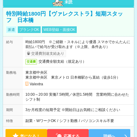
未読
特別時給1800円【ヴァレクストラ】短期スタッ
フ 日本橋
派遣
ブランクOK
WEB登録・面接OK
時給1800円 ※ご経験・スキルにより優遇 スマホでかんたんに
給与
前払いで給与が受け取れます（※上限、条件あり）
交通費別途支給あり
交通費全額支給（規定あり）
交通費
東京都中央区
勤務地
東京都中央区 東京メトロ 日本橋駅から直結（徒歩1分）
Valextra
10:00～20:00 実働7.5時間／休憩1.5時間 営業時間に合わせた
勤務時間
シフト制
3か月程度の短期予定 ※開始日はお気軽にご相談ください
期間
副業・WワークOK
/
シフト勤務
/
パソコンスキル不要
特徴
気になる！
応募する
詳細へ