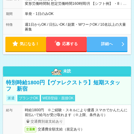
変形労働時間制 想定労働時間160時間/月 【シフト例】 ・8：00
～21：00
単発・1日のみOK
期間
週1日からOK / 日払いOK / 副業・WワークOK / 10名以上の大量
特徴
募集
気になる！
応募する
詳細へ
未読
特別時給1800円【ヴァレクストラ】短期スタッ
フ 新宿
派遣
ブランクOK
WEB登録・面接OK
時給1800円 ※ご経験・スキルにより優遇 スマホでかんたんに
給与
前払いで給与が受け取れます（※上限、条件あり）
交通費別途支給あり
交通費全額支給（規定あり）
交通費