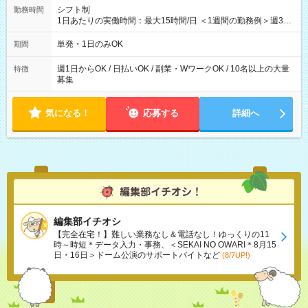
シフト制
勤務時間
1日あたりの実働時間：最大15時間/日 ＜1週間の勤務例＞週3回
勤務 勤務：月・水・金 休み：火・木・土・日 好きな時にお仕事
可能です！ ※1日あたりの最大実働時間は日勤、夜勤共に勤務し
単発・1日のみOK
期間
た時間になります。
週1日からOK / 日払いOK / 副業・WワークOK / 10名以上の大量
特徴
募集
気になる！
応募する
詳細へ
編集部イチオシ
【完全在宅！】難しい業務なし＆電話なし！ゆっくりの11
時～時短＊データ入力・事務、＜SEKAI NO OWARI＊8月15
日・16日＞ドーム公演のサポートバイトなど
(8/7UP!)