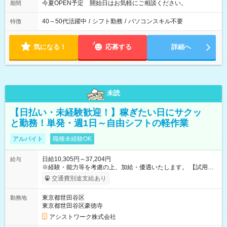
今夏OPEN予定 開始日はお気軽にご相談ください。
期間
40～50代活躍中
/
シフト勤務
/
パソコンスキル不要
特徴
気になる！
応募する
詳細へ
未読
【日払い・未経験歓迎！】稼ぎたい日にサクッ
と勤務！単発・週1日～自由シフトの軽作業
アルバイト
職種未経験OK
日給10,305円～37,204円
給与
※経験・能力等を考慮の上、加給・優遇いたします。 【試用期
間】試用期間なし
交通費別途支給あり
東京都世田谷区
勤務地
東京都世田谷区豪徳寺
アシストワーク株式会社