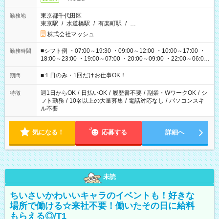
東京都千代田区
勤務地
東京駅
/
水道橋駅
/
有楽町駅
/
…
株式会社マッシュ
■シフト例 ・07:00～19:30 ・09:00～12:00 ・10:00～17:00 ・
勤務時間
18:00～23:00 ・19:00～07:00 ・20:00～09:00 ・22:00～06:00
etc ★最短で3時間で5,120円のお仕事から 15時間で2万円近く稼
げるお仕事も！ ご希望のお時間に合わせてご紹介！ ※シフトは
■１日のみ・1回だけお仕事OK！
期間
現場によって異なります。 ※勿論、休憩時間はあるのでご安心
ください！
週1日からOK
/
日払いOK
/
履歴書不要
/
副業・WワークOK
/
シ
特徴
フト勤務
/
10名以上の大量募集
/
電話対応なし
/
パソコンスキ
ル不要
気になる！
応募する
詳細へ
未読
ちいさいかわいいキャラのイベントも！好きな
場所で働ける☆来社不要！働いたその日に給料
もらえる◎/T1