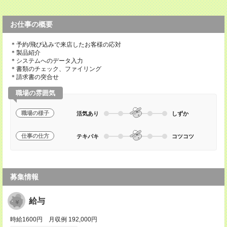
お仕事の概要
＊予約/飛び込みで来店したお客様の応対
＊製品紹介
＊システムへのデータ入力
＊書類のチェック、ファイリング
＊請求書の突合せ
職場の雰囲気
職場の様子
活気あり
しずか
仕事の仕方
テキパキ
コツコツ
募集情報
給与
時給1600円 月収例 192,000円