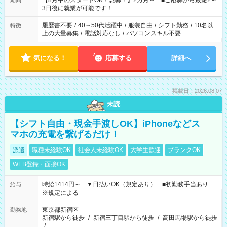
【8月中のスタートOK！急募！】2カ月～ ■ご応募から最短2～
期間
ね。 ※Wワーク希望の方へ 今ご覧のお仕事で希望する勤務時間
3日後に就業が可能です！
と、もう1つのお仕事の勤務時間。 合計で週40時間を超える場
合は応募できません。
履歴書不要
/
40～50代活躍中
/
服装自由
/
シフト勤務
/
10名以
特徴
上の大量募集
/
電話対応なし
/
パソコンスキル不要
気になる！
応募する
詳細へ
掲載日：2026.08.07
未読
【シフト自由・現金手渡しOK】iPhoneなどス
マホの充電を繋げるだけ！
派遣
職種未経験OK
社会人未経験OK
大学生歓迎
ブランクOK
WEB登録・面接OK
時給1414円～ ▼日払いOK（規定あり） ■初勤務手当あり
給与
※規定による
東京都新宿区
勤務地
新宿駅から徒歩
/
新宿三丁目駅から徒歩
/
高田馬場駅から徒歩
/
…