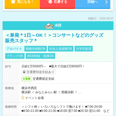
気になる！
応募する
詳細へ
掲載日：2026.08.07
未読
＜単発＊1日～OK！＞コンサートなどのグッズ
販売スタッフ＊
アルバイト
職種未経験OK
社会人未経験OK
大学生歓迎
ブランクOK
WEB登録・面接OK
日給1万5000円～ ■最大で日給2万8500円！
給与
交通費別途支給あり
交通費規定支給
交通費
横浜市西区
勤務地
横浜駅
/
みなとみらい駅
/
西横浜駅
/
…
イベント会場
＜シフト例＞ いろいろなシフトで働けます！ ■7:00-24:00
勤務時間
■8:00-21:00 ■9:00-21:00 ■18:00-翌7:00 ■20:30-翌11:00 など