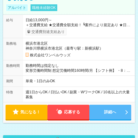
アルバイト
職種未経験OK
日給13,000円～
給与
＋交通費支給 ★交通費全額支給！ ┗案件により規定あり ★日払
いOK！（規定あり） ┗働いたその日に現金GET♪ お仕事後はコ
交通費別途支給あり
ンビニATMから 日払い分を引き落とせます！ 【試用期間】試
用期間なし
横浜市港北区
勤務地
神奈川県横浜市港北区（最寄り駅：新横浜駅）
株式会社ワンベルウッズ
勤務時間は指定なし
勤務時間
変形労働時間制 想定労働時間160時間/月 【シフト例】 ・8：00
～21：00
単発・1日のみOK
期間
週1日からOK / 日払いOK / 副業・WワークOK / 10名以上の大量
特徴
募集
気になる！
応募する
詳細へ