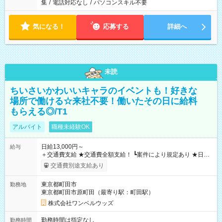
集
/
電話対応なし
/
パソコンスキル不要
気になる！
応募する
詳細へ
未読
ちいさいかわいいキャラのイベントも！好きな
場所で働ける☆来社不要！働いたその日に給料
もらえる◎/T1
アルバイト
職種未経験OK
日給13,000円～
給与
＋交通費支給 ★交通費全額支給！ ┗案件により規定あり ★日払
いOK！（規定あり） ┗働いたその日に現金GET♪ お仕事後はコ
交通費別途支給あり
ンビニATMから 日払い分を引き落とせます！ 【試用期間】試
用期間なし
東京都町田市
勤務地
東京都町田市原町田（最寄り駅：町田駅）
株式会社ワンベルウッズ
勤務時間は指定なし
勤務時間