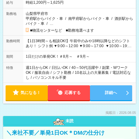
時給1,200円～1,625円
給与
山梨県甲府市
勤務地
甲府駅からバイク・車
/
南甲府駅からバイク・車
/
酒折駅から
バイク・車
/
…
■物流センターなど ■勤務地選べます
【1日3時間～も相談OK!】午前中のみや18時以降などのシフト
勤務時間
あり！ シフト例 ▼9:00～12:00 ▼9:00～17:00 ▼10:00～19:00
▼18:00～21:00
1日だけの単発OK！＃8月～ ＃9月～
期間
週1日からOK
/
日払いOK
/
40～50代活躍中
/
副業・Wワーク
特徴
OK
/
服装自由
/
シフト勤務
/
10名以上の大量募集
/
電話対応な
し
/
パソコンスキル不要
気になる！
応募する
詳細へ
掲載日：2026.08.05
未読
＼来社不要／単発1日OK＊DMの仕分け