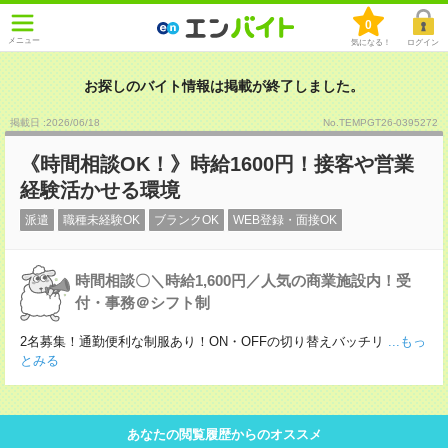
0
メニュー
気になる！
ログイン
お探しのバイト情報は掲載が終了しました。
掲載日 :2026
/
06
/
18
No.TEMPGT26-0395272
《時間相談OK！》時給1600円！接客や営業
経験活かせる環境
派遣
職種未経験OK
ブランクOK
WEB登録・面接OK
時間相談〇＼時給1,600円／人気の商業施設内！受
付・事務＠シフト制
2名募集！通勤便利な制服あり！ON・OFFの切り替えバッチリ
...もっ
とみる
あなたの閲覧履歴からのオススメ