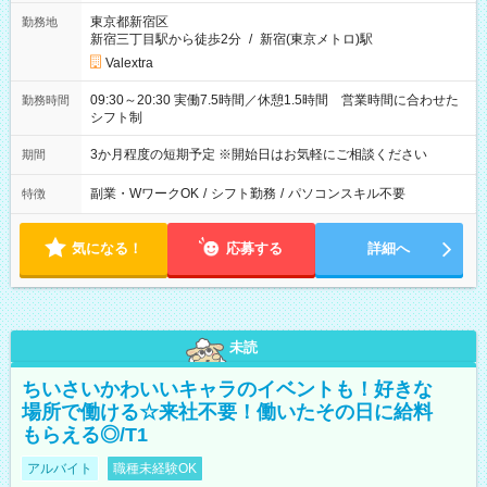
東京都新宿区
勤務地
新宿三丁目駅から徒歩2分
/
新宿(東京メトロ)駅
Valextra
09:30～20:30 実働7.5時間／休憩1.5時間 営業時間に合わせた
勤務時間
シフト制
3か月程度の短期予定 ※開始日はお気軽にご相談ください
期間
副業・WワークOK
/
シフト勤務
/
パソコンスキル不要
特徴
気になる！
応募する
詳細へ
未読
ちいさいかわいいキャラのイベントも！好きな
場所で働ける☆来社不要！働いたその日に給料
もらえる◎/T1
アルバイト
職種未経験OK