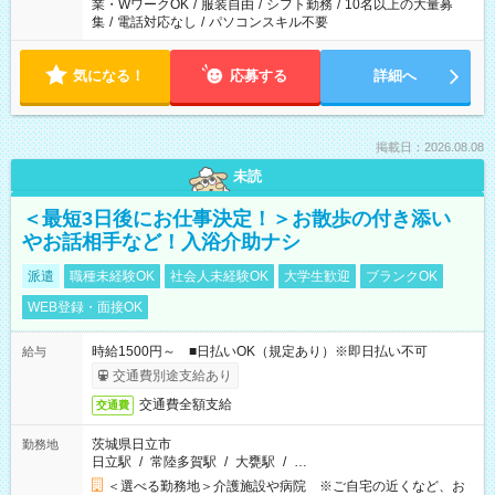
業・WワークOK
/
服装自由
/
シフト勤務
/
10名以上の大量募
集
/
電話対応なし
/
パソコンスキル不要
気になる！
応募する
詳細へ
掲載日：2026.08.08
未読
＜最短3日後にお仕事決定！＞お散歩の付き添い
やお話相手など！入浴介助ナシ
派遣
職種未経験OK
社会人未経験OK
大学生歓迎
ブランクOK
WEB登録・面接OK
時給1500円～ ■日払いOK（規定あり）※即日払い不可
給与
交通費別途支給あり
交通費全額支給
交通費
茨城県日立市
勤務地
日立駅
/
常陸多賀駅
/
大甕駅
/
…
＜選べる勤務地＞介護施設や病院 ※ご自宅の近くなど、お