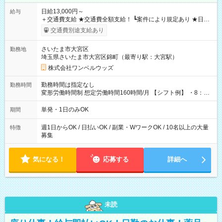
日給13,000円～
給与
＋交通費支給 ★交通費全額支給！ ┗案件により規定あり ★日払
いOK！（規定あり） ┗働いたその日に現金GET♪ お仕事後はコ
交通費別途支給あり
ンビニATMから 日払い分を引き落とせます！ 【試用期間】試
用期間なし
さいたま市大宮区
勤務地
埼玉県さいたま市大宮区錦町（最寄り駅：大宮駅）
株式会社ワンベルウッズ
勤務時間は指定なし
勤務時間
変形労働時間制 想定労働時間160時間/月 【シフト例】 ・8：00
～21：00
単発・1日のみOK
期間
週1日からOK / 日払いOK / 副業・WワークOK / 10名以上の大量
特徴
募集
気になる！
応募する
詳細へ
未読