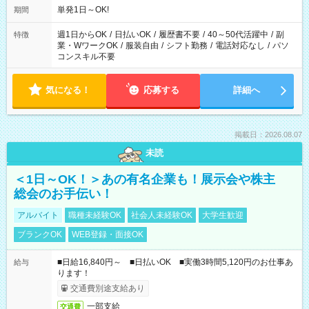
単発1日～OK!
期間
週1日からOK
/
日払いOK
/
履歴書不要
/
40～50代活躍中
/
副
特徴
業・WワークOK
/
服装自由
/
シフト勤務
/
電話対応なし
/
パソ
コンスキル不要
気になる！
応募する
詳細へ
掲載日：2026.08.07
未読
＜1日～OK！＞あの有名企業も！展示会や株主
総会のお手伝い！
アルバイト
職種未経験OK
社会人未経験OK
大学生歓迎
ブランクOK
WEB登録・面接OK
■日給16,840円～ ■日払いOK ■実働3時間5,120円のお仕事あ
給与
ります！
交通費別途支給あり
一部支給
交通費