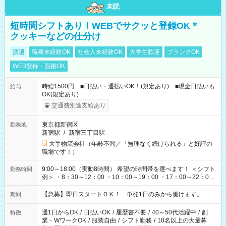
未読
短時間シフトあり！WEBでサクッと登録OK＊
クッキーなどの仕分け
派遣
職種未経験OK
社会人未経験OK
大学生歓迎
ブランクOK
WEB登録・面接OK
時給1500円 ■日払い・週払いOK！(規定あり) ■現金日払いも
給与
OK(規定あり)
交通費別途支給あり
東京都新宿区
勤務地
新宿駅
/
新宿三丁目駅
大手物流会社（年齢不問／「無理なく続けられる」と好評の
職場です！）
9:00～18:00（実動8時間） 希望の時間帯を選べます！ ＜シフト
勤務時間
例＞ ・8：30～12：00 ・10：00～19：00 ・17：00～22：00
・13：00～22：00 ・22：00～翌6：00 など
【急募】即日スタートＯＫ！ 単発1日のみから働けます。
期間
週1日からOK
/
日払いOK
/
履歴書不要
/
40～50代活躍中
/
副
特徴
業・WワークOK
/
服装自由
/
シフト勤務
/
10名以上の大量募