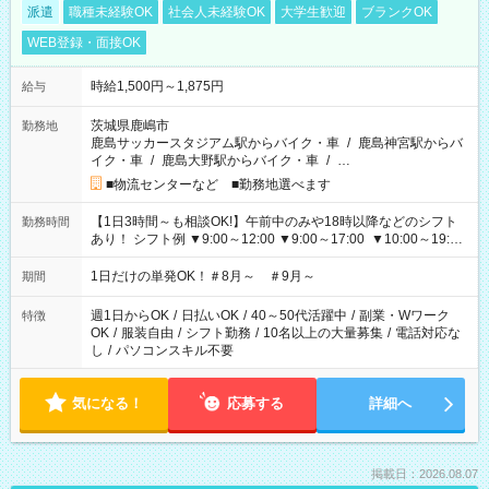
派遣
職種未経験OK
社会人未経験OK
大学生歓迎
ブランクOK
WEB登録・面接OK
時給1,500円～1,875円
給与
茨城県鹿嶋市
勤務地
鹿島サッカースタジアム駅からバイク・車
/
鹿島神宮駅からバ
イク・車
/
鹿島大野駅からバイク・車
/
…
■物流センターなど ■勤務地選べます
【1日3時間～も相談OK!】午前中のみや18時以降などのシフト
勤務時間
あり！ シフト例 ▼9:00～12:00 ▼9:00～17:00 ▼10:00～19:00
▼18:00～21:00
1日だけの単発OK！＃8月～ ＃9月～
期間
週1日からOK
/
日払いOK
/
40～50代活躍中
/
副業・Wワーク
特徴
OK
/
服装自由
/
シフト勤務
/
10名以上の大量募集
/
電話対応な
し
/
パソコンスキル不要
気になる！
応募する
詳細へ
掲載日：2026.08.07