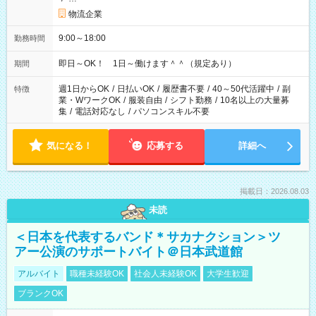
物流企業
9:00～18:00
勤務時間
即日～OK！ 1日～働けます＾＾（規定あり）
期間
週1日からOK
/
日払いOK
/
履歴書不要
/
40～50代活躍中
/
副
特徴
業・WワークOK
/
服装自由
/
シフト勤務
/
10名以上の大量募
集
/
電話対応なし
/
パソコンスキル不要
気になる！
応募する
詳細へ
掲載日：2026.08.03
未読
＜日本を代表するバンド＊サカナクション＞ツ
アー公演のサポートバイト＠日本武道館
アルバイト
職種未経験OK
社会人未経験OK
大学生歓迎
ブランクOK