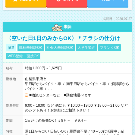
掲載日：2026.07.27
未読
〈空いた日1日のみからOK〉＊チラシの仕分け
派遣
職種未経験OK
社会人未経験OK
大学生歓迎
ブランクOK
WEB登録・面接OK
時給1,200円～1,625円
給与
山梨県甲府市
勤務地
甲府駅からバイク・車
/
南甲府駅からバイク・車
/
酒折駅から
バイク・車
/
…
■物流センターなど ■勤務地選べます
9:00～18:00 など 他にも ▼10:00～19:00 ▼18:00～21:00 など
勤務時間
のシフトあり！お気軽にご相談下さい！
1日だけの単発OK！＃8月～ ＃9月～
期間
週1日からOK
/
日払いOK
/
履歴書不要
/
40～50代活躍中
/
副
特徴