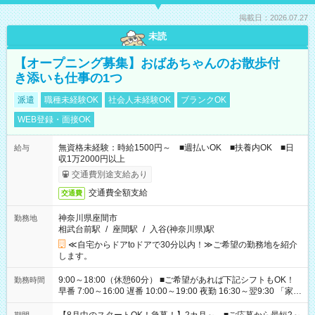
掲載日：2026.07.27
未読
【オープニング募集】おばあちゃんのお散歩付
き添いも仕事の1つ
派遣
職種未経験OK
社会人未経験OK
ブランクOK
WEB登録・面接OK
無資格未経験：時給1500円～ ■週払いOK ■扶養内OK ■日
給与
収1万2000円以上
交通費別途支給あり
交通費全額支給
交通費
神奈川県座間市
勤務地
相武台前駅
/
座間駅
/
入谷(神奈川県)駅
≪自宅からドアtoドアで30分以内！≫ご希望の勤務地を紹介
します。
9:00～18:00（休憩60分） ■ご希望があれば下記シフトもOK！
勤務時間
早番 7:00～16:00 遅番 10:00～19:00 夜勤 16:30～翌9:30 「家族
と休みを合わせたい」 「余裕を持って夕飯の準備がしたい」
「できれば残業はしたくない」 など、ご希望を教えてください