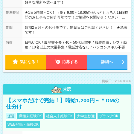
好きな場所を選べます！
★1日5時間～OK！ （例）9:00～18:00のあいだ もちろん1日8時
勤務時間
間のお仕事もご紹介可能です！ご希望をお聞かせください！★
家庭の都合でお休みが必要な場合も遠慮なくご相談ください。
※週最低15時間以上の勤務が必要です
短期2ヵ月～のお仕事です。開始日はご相談ください！ ★急募
期間
です！
日払いOK
/
履歴書不要
/
40～50代活躍中
/
服装自由
/
シフト勤
特徴
務
/
10名以上の大量募集
/
電話対応なし
/
パソコンスキル不要
気になる！
応募する
詳細へ
掲載日：2026.08.06
未読
【スマホだけで完結！】時給1,200円～＊DMの
仕分け
派遣
職種未経験OK
社会人未経験OK
大学生歓迎
ブランクOK
WEB登録・面接OK