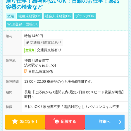
座り仕事！給与即払いOK！日勤のお仕事！薬品
容器の検査など
派遣
職種未経験OK
社会人未経験OK
ブランクOK
WEB登録・面接OK
時給1450円
給与
交通費別途支給あり
交通費支給有り
交通費
神奈川県秦野市
勤務地
渋沢駅から徒歩15分
日用品医薬関係
13:00～22:00 ※表記のうち実働8時間です。
勤務時間
長期【ご応募から1週間以内(最短2日目)のスピード就業が可能】
期間
即日～
日払いOK
/
履歴書不要
/
電話対応なし
/
パソコンスキル不要
特徴
気になる！
応募する
詳細へ