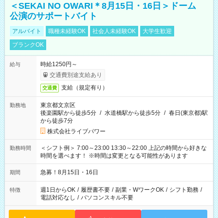
＜SEKAI NO OWARI＊8月15日・16日＞ドーム
公演のサポートバイト
アルバイト
職種未経験OK
社会人未経験OK
大学生歓迎
ブランクOK
時給1250円～
給与
交通費別途支給あり
支給（規定有り）
交通費
東京都文京区
勤務地
後楽園駅から徒歩5分
/
水道橋駅から徒歩5分
/
春日(東京都)駅
から徒歩7分
株式会社ライブパワー
＜シフト例＞ 7:00～23:00 13:30～22:00 上記の時間から好きな
勤務時間
時間を選べます！ ※時間は変更となる可能性があります
急募！8月15日・16日
期間
週1日からOK
/
履歴書不要
/
副業・WワークOK
/
シフト勤務
/
特徴
電話対応なし
/
パソコンスキル不要