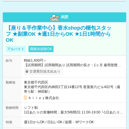
未読
【座り＆手作業中心】香水shopの梱包スタッ
フ ★副業OK ★週1日からOK ★1日1時間から
OK
アルバイト
職種未経験OK
時給1,400円～
給与
【試用期間】試用期間あり 試用期間の長さ：1ヶ月 雇用形態、
給与は本採用時と同じです。
交通費別途支給あり
東京都千代田区
勤務地
東京都千代田区内神田2丁目14番12号 星屋第六ビル402号（最
寄り駅：神田駅）
Ａｌｌｅｙ株式会社
シフト制
勤務時間
1日あたりの実働時間：最大5時間/日 11:00-19:00 └1日あたりの
実働時間：1-5時間 └上記の時間帯内であれば、いつでも勤務可
能！ └平日・土曜日の中で、お好きな曜日でご勤務いただけま
週1日からOK / 日払いOK / 副業・WワークOK
特徴
す！ 【シフト例】 ・11:00～14:00 ・16:30～19:00 ・13:00～