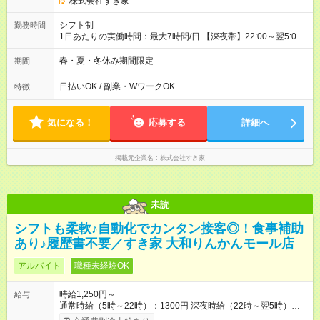
株式会社すき家
シフト制
勤務時間
1日あたりの実働時間：最大7時間/日 【深夜帯】22:00～翌5:00
週2日～・1日2h～OK◎ ※22:00から翌5:00までは18歳以上の方
のみ勤務可能です（18歳未満の深夜業務禁止のため） ★深夜で
春・夏・冬休み期間限定
期間
も安心して働けます★ すき家では、ワンオペを禁止していま
す。 必ず、2名以上での勤務を行いますので、安心して働けま
日払いOK / 副業・WワークOK
特徴
す。
気になる！
応募する
詳細へ
掲載元企業名
株式会社すき家
未読
シフトも柔軟♪自動化でカンタン接客◎！食事補助
あり♪履歴書不要／すき家 大和りんかんモール店
アルバイト
職種未経験OK
時給1,250円～
給与
通常時給（5時～22時）：1300円 深夜時給（22時～翌5時）：
1625円 高校生時給：1250円 【特別手当】早朝手当（5：00-9：