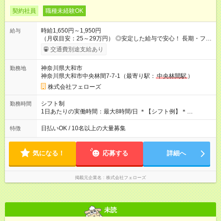
契約社員
職種未経験OK
時給1,650円～1,950円
給与
（月収目安：25～29万円） ◎安定した給与で安心！ 長期・フル
タイムで勤務いただける方にお越しいただきたいと思っていま
交通費別途支給あり
す。シフトが削られることはないので、安定した給与が入りま
す。 ◎日払い・週払いもOK！※規定あり すぐに働きたい、稼ぎ
神奈川県大和市
勤務地
たいという人もいると思います。このあたりは柔軟に対応する
神奈川県大和市中央林間7-7-1（最寄り駅：
中央林間駅
）
ので、お気軽にご相談ください！ ※2ヶ月の試用期間がありま
す。その間の給与・待遇に変更はありません。 【試用期間】試
株式会社フェローズ
用期間あり 試用期間の長さ：2ヶ月 雇用形態、給与は本採用時
と同じです。
シフト制
勤務時間
1日あたりの実働時間：最大8時間/日 ＊【シフト例】＊
(1) 10:00～19:00 (2) 11:00～20:00 (3) 12:00～21:00 など ◎
いずれも実働8時間・休憩1時間です。中抜けシフトなどはあり
日払いOK / 10名以上の大量募集
特徴
ません。 ◎残業は少なく、月10時間未満です。「残業代で稼ぎ
たい」などあれば相談に応じますのでおっしゃってください！
気になる！
応募する
詳細へ
掲載元企業名
株式会社フェローズ
未読