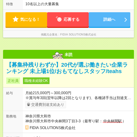
(5)22:00～7:00 (6)23:00～8:00
10名以上の大量募集
特徴
気になる！
応募する
詳細へ
掲載元企業名
FIDIA SOLUTIONS株式会社
未読
【募集枠残りわずか】20代が選ぶ働きたい企業ラ
ンキング 未上場1位/おもてなしスタッフ/teahs
正社員
職種未経験OK
月給215,000円～300,000円
給与
※賞与年3回(翌年以降は2回となります)、各種諸手当は別途支
給！ ※能力・スキルを考慮し、ご相談の上で決定します。 【試
交通費別途支給あり
用期間】試用期間なし
神奈川県大和市
勤務地
神奈川県大和市中央林間3丁目3-3（最寄り駅：
中央林間駅
）
FIDIA SOLUTIONS株式会社