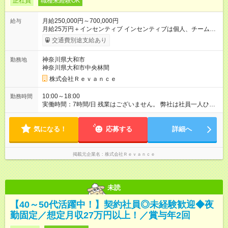
正社員
職種未経験OK
月給250,000円～700,000円
給与
月給25万円＋インセンティブ インセンティブは個人、チームと
別途で支給！ ■個人インセンティブ ■チームインセンティブ 結果
交通費別途支給あり
を出した分はしっかり毎月支給され、頑張った分だけ稼ぐこと
ができます。 個々人が目標をもって業務に取り組んでおり、高
神奈川県大和市
勤務地
いモチベーションを持っています！ ■役職手当あり ※経験・能力
神奈川県大和市中央林間
等を考慮の上、加給・優遇いたします。 【試用期間】試用期間
あり 試用期間の長さ：2ヶ月 ※ 雇用形態と給与に、本採用時と
株式会社Ｒｅｖａｎｃｅ
異なる部分があります。 雇用形態：本採用時と同じです。 給
与：月給 250,000円 ～ 250,000円 試用期間最大2ヵ月(歩合給は
10:00～18:00
勤務時間
適用されません）
実働時間：7時間/日 残業はございません。 弊社は社員一人ひと
りのワークライフバランスを特に重視しているため 月曜日は10
時～16時、木・金曜日は10時～17時までの勤務となります。 ✅
気になる！
平日（月・木・金） 世田谷区駒沢の事務所にてトーク練習 ✅
応募する
詳細へ
週末（土・日・祝） イベント会場で商材のご案内 ※イベント活
動時は別途移動時間があります。
掲載元企業名
株式会社Ｒｅｖａｎｃｅ
未読
【40～50代活躍中！】契約社員◎未経験歓迎◆夜
勤固定／想定月収27万円以上！／賞与年2回