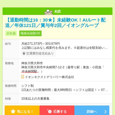
未読
【退勤時間は16：30★】未経験OK！AIルート配
送／年休121日／賞与年2回／イオングループ
正社員
職種未経験OK
月給271,373円～303,679円
給与
上記額にはみなし残業代を含みます。※超過分は全額支給いたし
ます。 みなし残業代 19,373円 ～ 21,679円／月 みなし残業時
交通費別途支給あり
間 10時間／月 【試用期間】試用期間あり 試用期間の長さ：3ヶ
月 ※ 雇用形態と給与に、本採用時と異なる部分があります。 雇
神奈川県大和市
勤務地
用形態：本採用時と同じです。 給与：月給 258,451
神奈川県大和市中央林間7-12-2（最寄り駅：東急・小田急「
円 ～ 263,835円 上記額にはみなし残業代を含みます。※超過分
中央林間駅
」）
は全額支給いたします。 みなし残業代 18,835円以上／月 みなし
残業時間 10時間／月 ※研修および試用期間中は給与が上記にな
イオンネクストデリバリー株式会社
り、 その他の待遇に変更はございません。 ■本配属後：月給
271,373円～303,679円 ※定額残業代10h分（19,373円～21,679
シフト制
勤務時間
円）を含む（超過分は別途支給）
1日あたりの実働時間：最大8時間/日 ＜シフトは固定！＞ 07：
30～16：30 【参考】他のシフトは下記より選択可 ■05：00～
14：00 ■12：00～21：00 ■14：00～23：00
10名以上の大量募集
特徴
気になる！
応募する
詳細へ