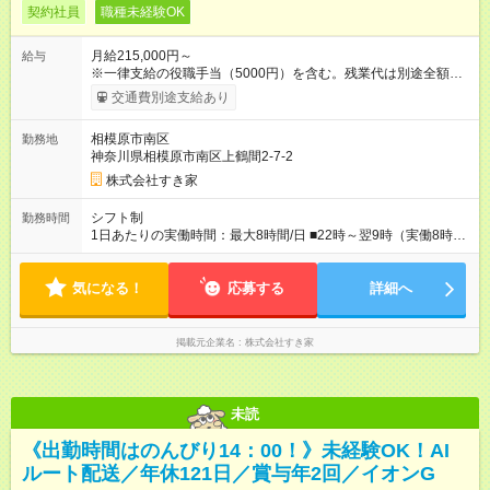
契約社員
職種未経験OK
月給215,000円～
給与
※一律支給の役職手当（5000円）を含む。残業代は別途全額支
給。 ※深夜勤務手当は、残業時間等により変動します。 ※想定
交通費別途支給あり
月収27万円以上 ※最大4回昇給のチャンスあり ※賞与年2回支給
【試用期間】試用期間なし
相模原市南区
勤務地
神奈川県相模原市南区上鶴間2-7-2
株式会社すき家
シフト制
勤務時間
1日あたりの実働時間：最大8時間/日 ■22時～翌9時（実働8時
間） ※上記はあくまでも一例です。店舗により、時間が前後す
る場合・残業がある場合があります。 ★0時～9時は必ず2名以上
気になる！
のシフトを組んでいます。 ★各店舗のサポートのために本社に
応募する
詳細へ
「24時間対応」の専門部署があります。
掲載元企業名
株式会社すき家
未読
《出勤時間はのんびり14：00！》未経験OK！AI
ルート配送／年休121日／賞与年2回／イオンG