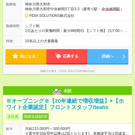
は本採用時と同じです。
神奈川県大和市
勤務地
神奈川県大和市中央林間3丁目3-3（最寄り駅：
中央林間駅
）
FIDIA SOLUTIONS株式会社
シフト制
勤務時間
1日あたりの実働時間：最大8時間/日 【シフト例】 (1)7:00～
16:00 (2)8:00～17:00 (3)13:00～22:00 (4)14:00～23:00
(5)22:00～7:00 (6)23:00～8:00
10名以上の大量募集
特徴
気になる！
応募する
詳細へ
掲載元企業名
FIDIA SOLUTIONS株式会社
未読
※オープニング※【20年連続で増収増益】×【ホ
ワイト企業認定】フロントスタッフ/teahs
正社員
職種未経験OK
月給215,000円～300,000円
給与
※賞与年3回(翌年以降は2回となります)、各種諸手当は別途支