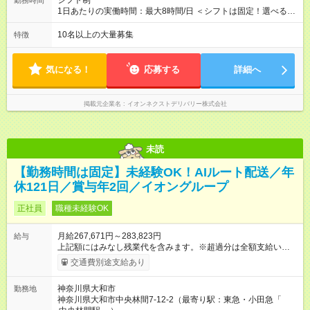
シフト制
勤務時間
円）を含む（超過分は別途支給）
1日あたりの実働時間：最大8時間/日 ＜シフトは固定！選べる勤
務時間＞ （1）05：00～14：00 （2）07：30～16：30 （3）
12：00～21：00 （4）14：00～23：00 ーーーーーーーーーー
10名以上の大量募集
特徴
ーーーーー 1・4の勤務時間はマイカー通勤OK！ 電車の時間を
気にせず、通勤できます
気になる！
応募する
詳細へ
掲載元企業名
イオンネクストデリバリー株式会社
未読
【勤務時間は固定】未経験OK！AIルート配送／年
休121日／賞与年2回／イオングループ
正社員
職種未経験OK
月給267,671円～283,823円
給与
上記額にはみなし残業代を含みます。※超過分は全額支給いたし
ます。 みなし残業代 35,671円／月 みなし残業時間 20時間／月
交通費別途支給あり
【試用期間】試用期間あり 試用期間の長さ：3ヶ月 ※ 雇用形態
と給与に、本採用時と異なる部分があります。 雇用形態：本採
神奈川県大和市
勤務地
用時と同じです。 給与：月給 256,133円以上 上記額にはみなし
神奈川県大和市中央林間7-12-2（最寄り駅：東急・小田急「
残業代を含みます。※超過分は全額支給いたします。 みなし残