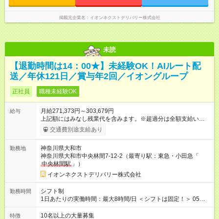
掲載元企業名
イオンネクストデリバリー株式会社
未読
【退勤時間は14：00★】未経験OK！AIルート配
送／年休121日／賞与年2回／イオングループ
正社員
職種未経験OK
月給271,373円～303,679円
給与
上記額にはみなし残業代を含みます。※超過分は全額支給いたし
ます。 みなし残業代 19,373円 ～ 21,679円／月 みなし残業時
交通費別途支給あり
間 10時間／月 【試用期間】試用期間あり 試用期間の長さ：3ヶ
月 ※ 雇用形態と給与に、本採用時と異なる部分があります。 雇
神奈川県大和市
勤務地
用形態：本採用時と同じです。 給与：月給 258,451
神奈川県大和市中央林間7-12-2（最寄り駅：東急・小田急「
円 ～ 263,835円 上記額にはみなし残業代を含みます。※超過分
中央林間駅
」）
は全額支給いたします。 みなし残業代 18,835円以上／月 みなし
残業時間 10時間／月 ※研修および試用期間中は給与が上記にな
イオンネクストデリバリー株式会社
り、 その他の待遇に変更はございません。 ■本配属後：月給
271,373円～303,679円 ※定額残業代10h分（19,373円～21,679
シフト制
勤務時間
円）を含む（超過分は別途支給）
1日あたりの実働時間：最大8時間/日 ＜シフトは固定！＞ 05：
00～14：00 ーーーーーーーーーーーーーーー 早朝通勤が伴う
ためマイカー通勤OK！ 電車の時間を気にせず、通勤できます ー
10名以上の大量募集
特徴