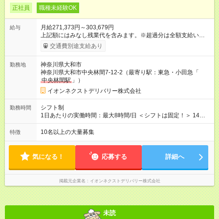
正社員
職種未経験OK
月給271,373円～303,679円
給与
上記額にはみなし残業代を含みます。※超過分は全額支給いたし
ます。 みなし残業代 19,373円 ～ 21,679円／月 みなし残業時
交通費別途支給あり
間 10時間／月 【試用期間】試用期間あり 試用期間の長さ：3ヶ
月 ※ 雇用形態と給与に、本採用時と異なる部分があります。 雇
神奈川県大和市
勤務地
用形態：本採用時と同じです。 給与：月給 258,451
神奈川県大和市中央林間7-12-2（最寄り駅：東急・小田急「
円 ～ 263,835円 上記額にはみなし残業代を含みます。※超過分
中央林間駅
」）
は全額支給いたします。 みなし残業代 18,835円以上／月 みなし
残業時間 10時間／月 ※研修および試用期間中は給与が上記にな
イオンネクストデリバリー株式会社
り、 その他の待遇に変更はございません。 ■本配属後：月給
271,373円～303,679円 ※定額残業代10h分（19,373円～21,679
シフト制
勤務時間
円）を含む（超過分は別途支給）
1日あたりの実働時間：最大8時間/日 ＜シフトは固定！＞ 14：
00～23：00 【参考】他のシフトは下記より選択可 ■05：00～
14：00 ■07：30～16：30 ■12：00～21：00
10名以上の大量募集
特徴
気になる！
応募する
詳細へ
掲載元企業名
イオンネクストデリバリー株式会社
未読