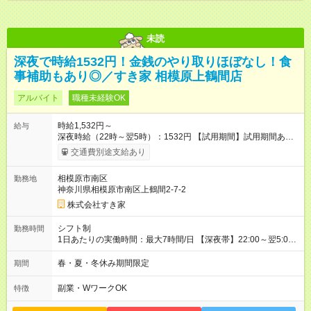
未読
深夜で時給1532円！金銭のやり取りほぼなし！食
事補助もあり◎／すき家 相模原上鶴間店
アルバイト
職種未経験OK
時給1,532円～
給与
深夜時給（22時～翌5時）：1532円 【試用期間】試用期間あり
試用期間の長さ：1ヶ月 雇用形態、給与は本採用時と同じです。
交通費別途支給あり
試用期間の実態は30日（※条件変更なし）ですが、切り上げで
一ヶ月とさせていただきます。 研修制度あり：15時間(研修中も
相模原市南区
勤務地
同時給）
神奈川県相模原市南区上鶴間2-7-2
株式会社すき家
シフト制
勤務時間
1日あたりの実働時間：最大7時間/日 【深夜帯】22:00～翌5:00
週2日～・1日2h～OK◎ ※22:00から翌5:00までは18歳以上の方
のみ勤務可能です（18歳未満の深夜業務禁止のため） ★深夜で
春・夏・冬休み期間限定
期間
も安心して働けます★ すき家では、ワンオペを禁止していま
す。 必ず、2名以上での勤務を行いますので、安心して働けま
副業・WワークOK
特徴
す。