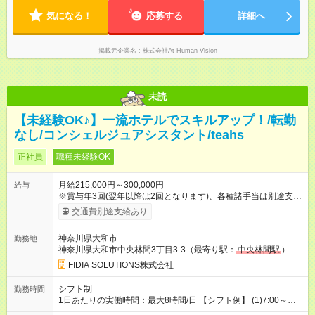
先に より異なります。 ※＜シフト例＞ 10:00～19:00／11:00
円 上記額にはみなし残業代を含みます。※超過分は全額支給い
～20:00
気になる！
応募する
詳細へ
たします。 みなし残業代 24,000円 ～ 34,000円／月 みなし残業
時間 15時間／月
掲載元企業名
株式会社At Human Vision
未読
【未経験OK♪】一流ホテルでスキルアップ！/転勤
なし/コンシェルジュアシスタント/teahs
正社員
職種未経験OK
月給215,000円～300,000円
給与
※賞与年3回(翌年以降は2回となります)、各種諸手当は別途支
給！ ※能力・スキルを考慮し、ご相談の上で決定します。 【試
交通費別途支給あり
用期間】試用期間なし
神奈川県大和市
勤務地
神奈川県大和市中央林間3丁目3-3（最寄り駅：
中央林間駅
）
FIDIA SOLUTIONS株式会社
シフト制
勤務時間
1日あたりの実働時間：最大8時間/日 【シフト例】 (1)7:00～
16:00 (2)8:00～17:00 (3)13:00～22:00 (4)14:00～23:00