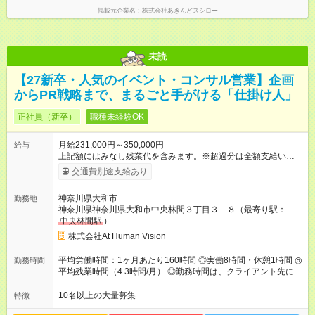
掲載元企業名
株式会社あきんどスシロー
未読
【27新卒・人気のイベント・コンサル営業】企画
からPR戦略まで、まるごと手がける「仕掛け人」
正社員（新卒）
職種未経験OK
月給231,000円～350,000円
給与
上記額にはみなし残業代を含みます。※超過分は全額支給いたし
ます。 みなし残業代 24,000円 ～ 37,000円／月 みなし残業時
交通費別途支給あり
間 15時間／月 【給与】 月給： 大卒・院卒 ：243，000
円（固定残業代 26，000円） 短大・専門・高専卒：231，000円
神奈川県大和市
勤務地
（固定残業代 24，000円） 賞与：年２回 （業績連動型） 昇
神奈川県神奈川県大和市中央林間３丁目３－８（最寄り駅：
給：年２回（3月、9月) 試用期間：6ヶ月 ※上記額にはみなし残
中央林間駅
）
業代（月15時間分）が含まれた 金額になります。超過分は追加
で全額支給。 【頑張りを給与・キャリアに還元します】 年に2
株式会社At Human Vision
回⼈事評価があり等級が決まります。 等級に合わせた給与設定
のため、若い内からでも頑張り次第で給与アップが叶います。
平均労働時間：1ヶ月あたり160時間 ◎実働8時間・休憩1時間 ◎
勤務時間
⼀般職（20～31万円）→リーダー（⽉給26～36万円） →係⻑
平均残業時間（4.3時間/月） ◎勤務時間は、クライアント先に
（⽉給34～45万円）→課⻑（⽉給36～48万円）→部⻑（⽉給40
より異なります。 ※＜シフト例＞ 10:00～19:00／11:00～
～58万円） 【試用期間】試用期間あり 試用期間の長さ：6ヶ月
20:00 平均労働時間：1ヶ月あたり160時間 ◎実働8時間・休憩1
10名以上の大量募集
特徴
※ 雇用形態と給与に、本採用時と異なる部分があります。 雇用
時間 ◎平均残業時間（4.3時間/月） ◎勤務時間は、クライアント
形態：本採用時と同じです。 給与：月給 224,000円 ～ 330,000