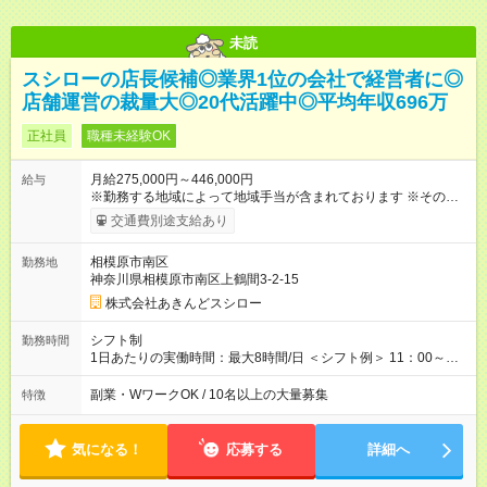
未読
スシローの店長候補◎業界1位の会社で経営者に◎
店舗運営の裁量大◎20代活躍中◎平均年収696万
正社員
職種未経験OK
月給275,000円～446,000円
給与
※勤務する地域によって地域手当が含まれております ※その他ブ
ロック外勤務手当を支給。1分単位での残業代（100％支給）や
交通費別途支給あり
年3回の賞与、諸手当も別途支給します。 ＜月給例＞ 【例1】転
勤のない「エリア限定勤務制度」の場合 東京23区内勤務の場
相模原市南区
勤務地
合：月給28万円＋残業代・諸手当 ※地域手当2万円が含まれま
神奈川県相模原市南区上鶴間3-2-15
す。 【例2】転居可能の「ブロック限定勤務制度」の場合 ブロ
ック外東京23区内勤務の場合：月給29万5000円＋残業代・諸手
株式会社あきんどスシロー
当 ※地域手当2万円やブロック外勤務手当1万5000円が含まれま
す。 ＜水準以上の収入を得られる環境！＞ 全社員の平均年収は
シフト制
勤務時間
603万円（平均月給38万9000円／2025年度実績）で、店長の平
1日あたりの実働時間：最大8時間/日 ＜シフト例＞ 11：00～
均年収は696万円（平均月給43万9000円／2025年度実績）。 さ
20：00、12：00～21：00、15：00～24：00 ※1ヶ月単位の変
らに自己負担額2万円の寮や各種手当があるため「前職より貯金
形労働時間制（週平均実働40時間） ◎残業は月30h程度。1店舗
副業・WワークOK / 10名以上の大量募集
特徴
できている」と話す社員が多くいます！ 【試用期間】試用期間
に複数社員が配属されるためシフトを調整しやすいのが特徴。
あり 試用期間の長さ：3ヶ月 雇用形態、給与は本採用時と同じ
出勤前にジムに通う社員も多くいま す。繁忙期以外は1日通して
です。
働くことがほぼありません！
気になる！
応募する
詳細へ