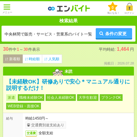
0
メニュー
気になる！
ログイン
検索結果
条件の変更
中央林間で販売・サービス・営業系のバイト一覧
30
1,464
件中
1
～
30
件表示
平均時給:
円
新着順
時給順
人気順
掲載日：2026.07.28
未読
【未経験OK】研修ありで安心＊マニュアル通りに
説明するだけ！
派遣
職種未経験OK
社会人未経験OK
大学生歓迎
ブランクOK
WEB登録・面接OK
時給1450円～
給与
交通費別途支給あり
全額支給
交通費