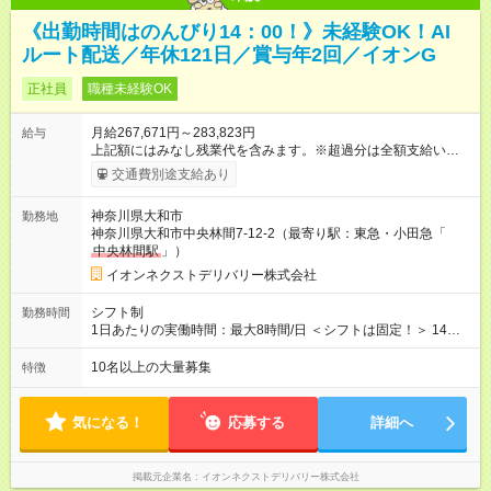
《出勤時間はのんびり14：00！》未経験OK！AI
ルート配送／年休121日／賞与年2回／イオンG
正社員
職種未経験OK
月給267,671円～283,823円
給与
上記額にはみなし残業代を含みます。※超過分は全額支給いたし
ます。 みなし残業代 35,671円／月 みなし残業時間 20時間／月
交通費別途支給あり
【試用期間】試用期間あり 試用期間の長さ：3ヶ月 ※ 雇用形態
と給与に、本採用時と異なる部分があります。 雇用形態：本採
神奈川県大和市
勤務地
用時と同じです。 給与：月給 256,133円以上 上記額にはみなし
神奈川県大和市中央林間7-12-2（最寄り駅：東急・小田急「
残業代を含みます。※超過分は全額支給いたします。 みなし残
中央林間駅
」）
業代 34,133円以上／月 みなし残業時間 20時間／月 ■研修
後 ：月給261，902円(一律手当含む) ■本配属後 ：月給
イオンネクストデリバリー株式会社
267，671円～283，823円(一律手当含む) ※研修期間中は給与が
上記になり、 その他の待遇に変更はございません。
シフト制
勤務時間
1日あたりの実働時間：最大8時間/日 ＜シフトは固定！＞ 14：
00～23：00 【参考】他のシフトは下記より選択可 ■05：00～
14：00 ■07：30～16：30 ■12：00～21：00
10名以上の大量募集
特徴
気になる！
応募する
詳細へ
掲載元企業名
イオンネクストデリバリー株式会社