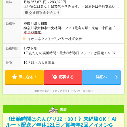
月給267,671円～283,823円
給与
上記額にはみなし残業代を含みます。※超過分は全額支給いたし
ます。 みなし残業代 35,671円／月 みなし残業時間 20時間／月
交通費別途支給あり
【試用期間】試用期間あり 試用期間の長さ：3ヶ月 ※ 雇用形態
と給与に、本採用時と異なる部分があります。 雇用形態：本採
神奈川県大和市
勤務地
用時と同じです。 給与：月給 256,133円以上 上記額にはみなし
神奈川県大和市中央林間7-12-2（最寄り駅：東急・小田急「
残業代を含みます。※超過分は全額支給いたします。 みなし残
中央林間駅
」）
業代 34,133円以上／月 みなし残業時間 20時間／月 ■研修
後 ：月給261，902円(一律手当含む) ■本配属後 ：月給
イオンネクストデリバリー株式会社
267，671円～283，823円(一律手当含む) ※研修期間中は給与が
上記になり、 その他の待遇に変更はございません。
シフト制
勤務時間
1日あたりの実働時間：最大8時間/日 ＜シフトは固定！＞ 07：
30～16：30 【参考】他のシフトは下記より選択可 ■05：00～
14：00 ■12：00～21：00 ■14：00～23：00
10名以上の大量募集
特徴
気になる！
応募する
詳細へ
掲載元企業名
イオンネクストデリバリー株式会社
未読
《出勤時間はのんびり12：00！》未経験OK！AI
ルート配送／年休121日／賞与年2回／イオンG