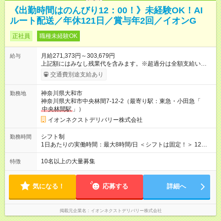
《出勤時間はのんびり12：00！》未経験OK！AI
ルート配送／年休121日／賞与年2回／イオンG
正社員
職種未経験OK
月給271,373円～303,679円
給与
上記額にはみなし残業代を含みます。※超過分は全額支給いたし
ます。 みなし残業代 19,373円 ～ 21,679円／月 みなし残業時
交通費別途支給あり
間 10時間／月 【試用期間】試用期間あり 試用期間の長さ：3ヶ
月 ※ 雇用形態と給与に、本採用時と異なる部分があります。 雇
神奈川県大和市
勤務地
用形態：本採用時と同じです。 給与：月給 258,451
神奈川県大和市中央林間7-12-2（最寄り駅：東急・小田急「
円 ～ 263,835円 上記額にはみなし残業代を含みます。※超過分
中央林間駅
」）
は全額支給いたします。 みなし残業代 18,835円以上／月 みなし
残業時間 10時間／月 ※研修および試用期間中は給与が上記にな
イオンネクストデリバリー株式会社
り、 その他の待遇に変更はございません。 ■本配属後：月給
271,373円～303,679円 ※定額残業代10h分（19,373円～21,679
シフト制
勤務時間
円）を含む（超過分は別途支給）
1日あたりの実働時間：最大8時間/日 ＜シフトは固定！＞ 12：
00～21：00 【参考】他のシフトは下記より選択可 ■05：00～
14：00 ■07：30～16：30 ■14：00～23：00
10名以上の大量募集
特徴
気になる！
応募する
詳細へ
掲載元企業名
イオンネクストデリバリー株式会社