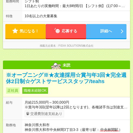
シフト制
勤務時間
1日あたりの実働時間：最大8時間/日 【シフト例】 (1)7:00～
16:00 (2)8:00～17:00 (3)13:00～22:00 (4)14:00～23:00
(5)22:00～7:00 (6)23:00～8:00
10名以上の大量募集
特徴
気になる！
応募する
詳細へ
掲載元企業名
FIDIA SOLUTIONS株式会社
未読
※オープニング※★友達採用☆賞与年3回★完全週
休2日制☆ゲストサービススタッフ/teahs
正社員
職種未経験OK
月給215,000円～300,000円
給与
※賞与年3回(翌年以降は2回となります)、各種諸手当は別途支
給！ ※能力・スキルを考慮し、ご相談の上で決定します。 【試
交通費別途支給あり
用期間】試用期間なし
神奈川県大和市
勤務地
神奈川県大和市中央林間3丁目3-3（最寄り駅：
中央林間駅
）