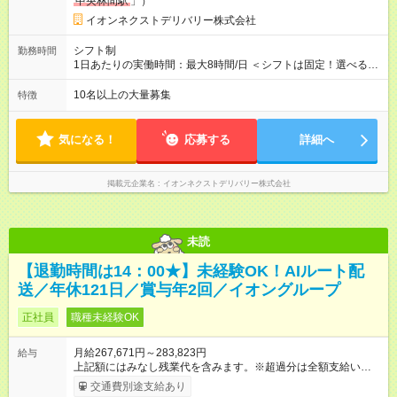
中央林間駅
」）
業代 34,133円以上／月 みなし残業時間 20時間／月 ■研修
後 ：月給261，902円(一律手当含む) ■本配属後 ：月給
イオンネクストデリバリー株式会社
267，671円～283，823円(一律手当含む) ※研修期間中は給与が
上記になり、 その他の待遇に変更はございません。
シフト制
勤務時間
1日あたりの実働時間：最大8時間/日 ＜シフトは固定！選べる勤
務時間＞ （1）05：00～14：00 （2）07：30～16：30 （3）
12：00～21：00 （4）14：00～23：00 ーーーーーーーーーー
10名以上の大量募集
特徴
ーーーーー 1・4の勤務時間はマイカー通勤OK！ 電車の時間を
気にせず、通勤できます
気になる！
応募する
詳細へ
掲載元企業名
イオンネクストデリバリー株式会社
未読
【退勤時間は14：00★】未経験OK！AIルート配
送／年休121日／賞与年2回／イオングループ
正社員
職種未経験OK
月給267,671円～283,823円
給与
上記額にはみなし残業代を含みます。※超過分は全額支給いたし
ます。 みなし残業代 35,671円／月 みなし残業時間 20時間／月
交通費別途支給あり
【試用期間】試用期間あり 試用期間の長さ：3ヶ月 ※ 雇用形態