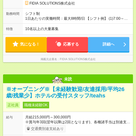
FIDIA SOLUTIONS株式会社
シフト制
勤務時間
1日あたりの実働時間：最大8時間/日 【シフト例】 (1)7:00～
16:00 (2)8:00～17:00 (3)13:00～22:00 (4)14:00～23:00
(5)22:00～7:00 (6)23:00～8:00
10名以上の大量募集
特徴
気になる！
応募する
詳細へ
掲載元企業名
FIDIA SOLUTIONS株式会社
未読
※オープニング※【未経験歓迎/友達採用/平均26
歳/残業少】ホテルの受付スタッフ/teahs
正社員
職種未経験OK
月給215,000円～300,000円
給与
※賞与年3回(翌年以降は2回となります)、各種諸手当は別途支
給！ ※能力・スキルを考慮し、ご相談の上で決定します。 【試
交通費別途支給あり
用期間】試用期間あり 試用期間の長さ：6ヶ月 雇用形態、給与