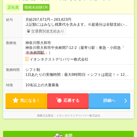
正社員
職種未経験OK
月給267,671円～283,823円
給与
上記額にはみなし残業代を含みます。※超過分は全額支給いたし
ます。 みなし残業代 35,671円／月 みなし残業時間 20時間／月
交通費別途支給あり
【試用期間】試用期間あり 試用期間の長さ：3ヶ月 ※ 雇用形態
と給与に、本採用時と異なる部分があります。 雇用形態：本採
神奈川県大和市
勤務地
用時と同じです。 給与：月給 256,133円以上 上記額にはみなし
神奈川県大和市中央林間7-12-2（最寄り駅：東急・小田急「
残業代を含みます。※超過分は全額支給いたします。 みなし残
中央林間駅
」）
業代 34,133円以上／月 みなし残業時間 20時間／月 ■研修
後 ：月給261，902円(一律手当含む) ■本配属後 ：月給
イオンネクストデリバリー株式会社
267，671円～283，823円(一律手当含む) ※研修期間中は給与が
上記になり、 その他の待遇に変更はございません。
シフト制
勤務時間
1日あたりの実働時間：最大8時間/日 ＜シフトは固定！＞ 12：
00～21：00 【参考】他のシフトは下記より選択可 ■05：00～
14：00 ■07：30～16：30 ■14：00～23：00
10名以上の大量募集
特徴
気になる！
応募する
詳細へ
掲載元企業名
イオンネクストデリバリー株式会社
未読