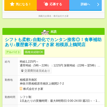
気になる！
応募する
詳細へ
掲載元企業名
株式会社すき家
未読
シフトも柔軟♪自動化でカンタン接客◎！食事補助
あり♪履歴書不要／すき家 相模原上鶴間店
アルバイト
職種未経験OK
時給1,225円～
給与
通常時給（5時～22時）：1225円 深夜時給（22時～翌5時）：
1532円 高校生時給：1225円 【特別手当】早朝手当（5：00-9：
交通費別途支給あり
00）時給+150円 【試用期間】試用期間あり 試用期間の長さ：1
ヶ月 雇用形態、給与は本採用時と同じです。 試用期間の実態は
相模原市南区
勤務地
30日（※条件変更なし）ですが、切り上げで一ヶ月とさせてい
神奈川県相模原市南区上鶴間2-7-2
ただきます。 研修制度あり：15時間(研修中も同時給）
株式会社すき家
シフト制
勤務時間
1日あたりの実働時間：最大8時間/日 0:00-24:00 週2日～・1日
2h～OK ＜シフト例＞ 〇朝帯 5:00-9:00 〇昼帯 9:00-14:00 〇午