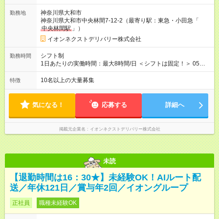
と給与に、本採用時と異なる部分があります。 雇用形態：本採
神奈川県大和市
勤務地
用時と同じです。 給与：月給 256,133円以上 上記額にはみなし
神奈川県大和市中央林間7-12-2（最寄り駅：東急・小田急「
残業代を含みます。※超過分は全額支給いたします。 みなし残
中央林間駅
」）
業代 34,133円以上／月 みなし残業時間 20時間／月 ■研修
後 ：月給261，902円(一律手当含む) ■本配属後 ：月給
イオンネクストデリバリー株式会社
267，671円～283，823円(一律手当含む) ※研修期間中は給与が
上記になり、 その他の待遇に変更はございません。
シフト制
勤務時間
1日あたりの実働時間：最大8時間/日 ＜シフトは固定！＞ 05：
00～14：00 ーーーーーーーーーーーーーーー 早朝通勤が伴う
ためマイカー通勤OK！ 電車の時間を気にせず、通勤できます ー
10名以上の大量募集
特徴
ーーーーーーーーーーーーーー 【参考】他のシフトは下記より
選択可 ■07：30～16：30 ■12：00～21：00 ■14：00～23：00
気になる！
応募する
詳細へ
掲載元企業名
イオンネクストデリバリー株式会社
未読
【退勤時間は16：30★】未経験OK！AIルート配
送／年休121日／賞与年2回／イオングループ
正社員
職種未経験OK