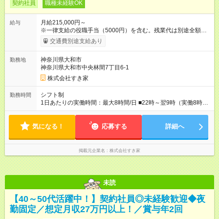
契約社員
職種未経験OK
月給215,000円～
給与
※一律支給の役職手当（5000円）を含む。残業代は別途全額支
給。 ※深夜勤務手当は、残業時間等により変動します。 ※想定
交通費別途支給あり
月収27万円以上 ※最大4回昇給のチャンスあり ※賞与年2回支給
【試用期間】試用期間なし
神奈川県大和市
勤務地
神奈川県大和市中央林間7丁目6-1
株式会社すき家
シフト制
勤務時間
1日あたりの実働時間：最大8時間/日 ■22時～翌9時（実働8時
間） ※上記はあくまでも一例です。店舗により、時間が前後す
る場合・残業がある場合があります。 ★0時～9時は必ず2名以上
気になる！
のシフトを組んでいます。 ★各店舗のサポートのために本社に
応募する
詳細へ
「24時間対応」の専門部署があります。
掲載元企業名
株式会社すき家
未読
【40～50代活躍中！】契約社員◎未経験歓迎◆夜
勤固定／想定月収27万円以上！／賞与年2回