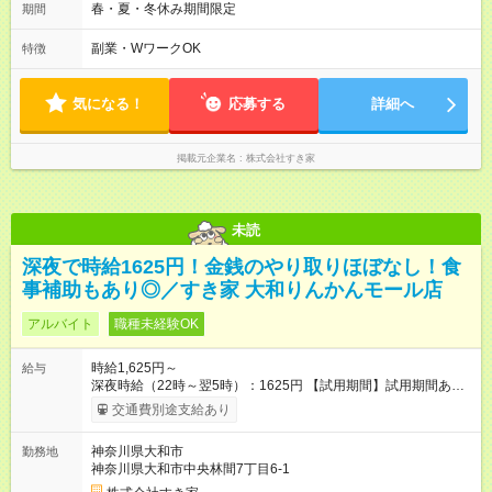
後帯 14:00-18:00 〇夜帯 18:00-22:00 〇深夜帯 22:00-翌5:00 基
春・夏・冬休み期間限定
期間
本は固定シフトですが家庭の都合などイレギュラーには対応し
ます♪
副業・WワークOK
特徴
気になる！
応募する
詳細へ
掲載元企業名
株式会社すき家
未読
深夜で時給1625円！金銭のやり取りほぼなし！食
事補助もあり◎／すき家 大和りんかんモール店
アルバイト
職種未経験OK
時給1,625円～
給与
深夜時給（22時～翌5時）：1625円 【試用期間】試用期間あり
試用期間の長さ：1ヶ月 雇用形態、給与は本採用時と同じです。
交通費別途支給あり
試用期間の実態は30日（※条件変更なし）ですが、切り上げで
一ヶ月とさせていただきます。 研修制度あり：15時間(研修中も
神奈川県大和市
勤務地
同時給）
神奈川県大和市中央林間7丁目6-1