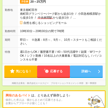
20～25万円
月収例
東京都町田市
勤務地
南町田グランベリーパーク駅から徒歩1分
/
小田急相模原駅か
ら徒歩1分
/
中央林間駅
から徒歩1分
/
…
自然を感じるショッピングモール
10時30分～20時30分の間で7時間
勤務時間
即日～ ※急募：8月～、9月～、10月～スタートもご相談くだ
期間
さい。
週1日からOK
/
履歴書不要
/
40～50代活躍中
/
副業・Wワーク
特徴
OK
/
シフト勤務
/
10名以上の大量募集
/
電話対応なし
/
パソコ
ンスキル不要
気になる！
応募する
詳細へ
掲載元企業名
株式会社エーエスピー プロモーションマネジメント本部 第一事業部
興味のあるバイト
は、とりあえず保存しよう♪
保存した求人は、後からまとめて応募できるよ。
企業からアプローチが届くことも！