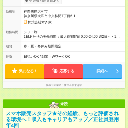
交通費別途支給あり
00）時給+150円 【試用期間】試用期間あり 試用期間の長さ：1
ヶ月 雇用形態、給与は本採用時と同じです。 試用期間の実態は
神奈川県大和市
勤務地
30日（※条件変更なし）ですが、切り上げで一ヶ月とさせてい
神奈川県大和市中央林間7丁目6-1
ただきます。 研修制度あり：15時間(研修中も同時給）
株式会社すき家
シフト制
勤務時間
1日あたりの実働時間：最大8時間/日 0:00-24:00 週2日～・1日
2h～OK ＜シフト例＞ 〇朝帯 5:00-9:00 〇昼帯 9:00-14:00 〇午
後帯 14:00-18:00 〇夜帯 18:00-22:00 〇深夜帯 22:00-翌5:00 基
春・夏・冬休み期間限定
期間
本は固定シフトですが家庭の都合などイレギュラーには対応し
ます♪
日払いOK / 副業・WワークOK
特徴
気になる！
応募する
詳細へ
掲載元企業名
株式会社すき家
未読
スマホ販売スタッフ★その経験、もっと評価され
る環境へ！収入もキャリアもアップ／正社員登用
年4回