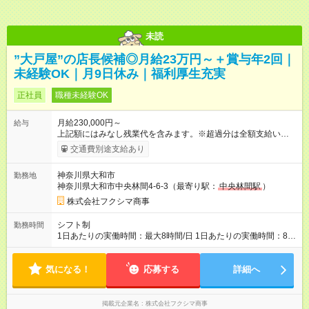
未読
”大戸屋”の店長候補◎月給23万円～＋賞与年2回｜
未経験OK｜月9日休み｜福利厚生充実
正社員
職種未経験OK
月給230,000円～
給与
上記額にはみなし残業代を含みます。※超過分は全額支給いたし
ます。 みなし残業代 29,050円 以上 みなし残業時間 20時
交通費別途支給あり
間 ～ 30時間 ※上記の給与には、固定残業代（20時間分：2万
9050円以上）を含みます。時間超過分は追加支給します。 ※面
神奈川県大和市
勤務地
接時に話し合いのうえ、入社時給与を決定。 ※数字だけで社員
神奈川県大和市中央林間4-6-3（最寄り駅：
中央林間駅
）
を評価することはしません。業態や季節に売上が左右されるた
め、日頃の頑張りを正当に評価して給与に反映します。 ※他業
株式会社フクシマ商事
態への異動になった場合、再び店長候補からのスタートになり
ますが、その場合も給与は下がりません。 ★入社1年目の年収実
シフト制
勤務時間
績 27歳：400万円、32歳：450万円、41歳：550万円 【試用期
1日あたりの実働時間：最大8時間/日 1日あたりの実働時間：8時
間】試用期間あり 試用期間の長さ：3ヶ月 雇用形態、給与は本
間 ▼シフト例 ・10時00分～19時00分 ・13時00分～22時00分
採用時と同じです。
（店舗により異なります）
気になる！
応募する
詳細へ
掲載元企業名
株式会社フクシマ商事