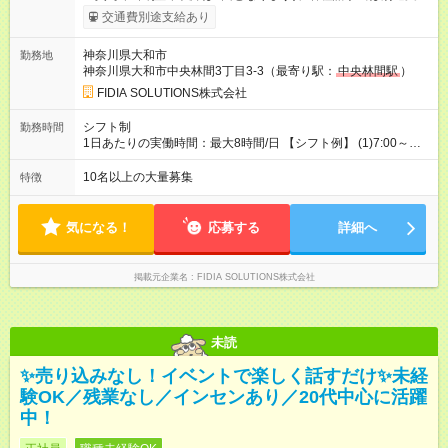
給！ ※能力・スキルを考慮し、ご相談の上で決定します。 【試
交通費別途支給あり
用期間】試用期間あり 試用期間の長さ：6ヶ月 雇用形態、給与
は本採用時と同じです。
神奈川県大和市
勤務地
神奈川県大和市中央林間3丁目3-3（最寄り駅：
中央林間駅
）
FIDIA SOLUTIONS株式会社
シフト制
勤務時間
1日あたりの実働時間：最大8時間/日 【シフト例】 (1)7:00～
16:00 (2)8:00～17:00 (3)13:00～22:00 (4)14:00～23:00
(5)22:00～7:00 (6)23:00～8:00
10名以上の大量募集
特徴
気になる！
応募する
詳細へ
掲載元企業名
FIDIA SOLUTIONS株式会社
未読
✨売り込みなし！イベントで楽しく話すだけ✨未経
験OK／残業なし／インセンあり／20代中心に活躍
中！