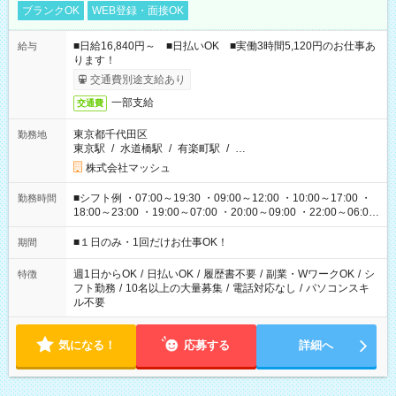
ブランクOK
WEB登録・面接OK
■日給16,840円～ ■日払いOK ■実働3時間5,120円のお仕事あ
給与
ります！
交通費別途支給あり
一部支給
交通費
東京都千代田区
勤務地
東京駅
/
水道橋駅
/
有楽町駅
/
…
株式会社マッシュ
■シフト例 ・07:00～19:30 ・09:00～12:00 ・10:00～17:00 ・
勤務時間
18:00～23:00 ・19:00～07:00 ・20:00～09:00 ・22:00～06:00
etc ★最短で3時間で5,120円のお仕事から 15時間で2万円近く稼
げるお仕事も！ ご希望のお時間に合わせてご紹介！ ※シフトは
■１日のみ・1回だけお仕事OK！
期間
現場によって異なります。 ※勿論、休憩時間はあるのでご安心
ください！
週1日からOK
/
日払いOK
/
履歴書不要
/
副業・WワークOK
/
シ
特徴
フト勤務
/
10名以上の大量募集
/
電話対応なし
/
パソコンスキ
ル不要
気になる！
応募する
詳細へ