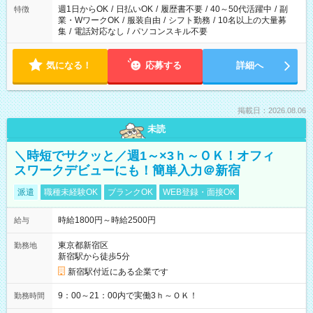
週1日からOK
/
日払いOK
/
履歴書不要
/
40～50代活躍中
/
副
特徴
業・WワークOK
/
服装自由
/
シフト勤務
/
10名以上の大量募
集
/
電話対応なし
/
パソコンスキル不要
気になる！
応募する
詳細へ
掲載日：2026.08.06
未読
＼時短でサクッと／週1～×3ｈ～ＯＫ！オフィ
スワークデビューにも！簡単入力＠新宿
派遣
職種未経験OK
ブランクOK
WEB登録・面接OK
時給1800円～時給2500円
給与
東京都新宿区
勤務地
新宿駅から徒歩5分
新宿駅付近にある企業です
9：00～21：00内で実働3ｈ～ＯＫ！
勤務時間