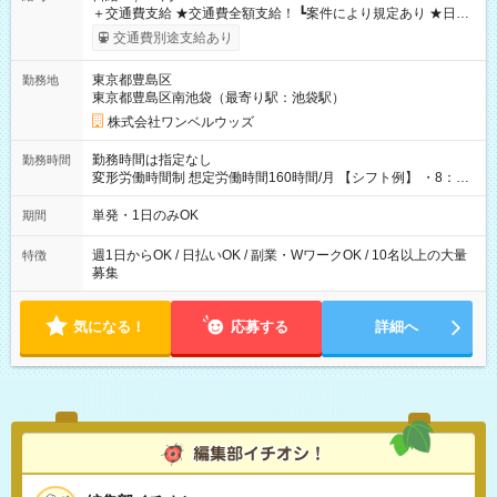
＋交通費支給 ★交通費全額支給！ ┗案件により規定あり ★日払
いOK！（規定あり） ┗働いたその日に現金GET♪ お仕事後はコ
交通費別途支給あり
ンビニATMから 日払い分を引き落とせます！ 【試用期間】試
用期間なし
東京都豊島区
勤務地
東京都豊島区南池袋（最寄り駅：池袋駅）
株式会社ワンベルウッズ
勤務時間は指定なし
勤務時間
変形労働時間制 想定労働時間160時間/月 【シフト例】 ・8：00
～21：00
単発・1日のみOK
期間
週1日からOK / 日払いOK / 副業・WワークOK / 10名以上の大量
特徴
募集
気になる！
応募する
詳細へ