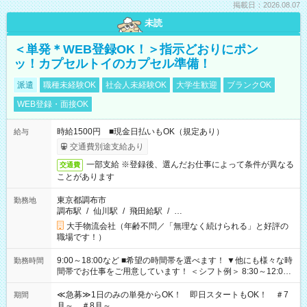
掲載日：2026.08.07
未読
＜単発＊WEB登録OK！＞指示どおりにポン
ッ！カプセルトイのカプセル準備！
派遣
職種未経験OK
社会人未経験OK
大学生歓迎
ブランクOK
WEB登録・面接OK
時給1500円 ■現金日払いもOK（規定あり）
給与
交通費別途支給あり
一部支給 ※登録後、選んだお仕事によって条件が異なる
交通費
ことがあります
東京都調布市
勤務地
調布駅
/
仙川駅
/
飛田給駅
/
…
大手物流会社（年齢不問／「無理なく続けられる」と好評の
職場です！）
9:00～18:00など ■希望の時間帯を選べます！ ▼他にも様々な時
勤務時間
間帯でお仕事をご用意しています！ ＜シフト例＞ 8:30～12:00
17:00～22:00 13:00～22:00 22:00～翌6:00 など
≪急募≫1日のみの単発からOK！ 即日スタートもOK！ ＃7
期間
月～ ＃8月～