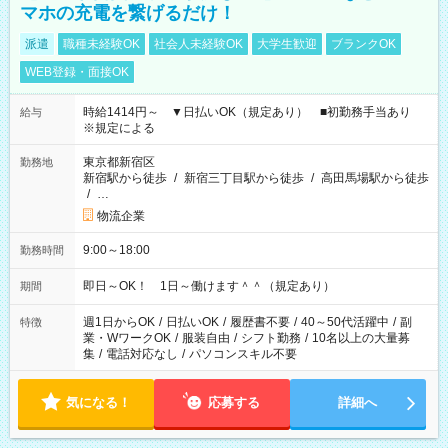
マホの充電を繋げるだけ！
派遣
職種未経験OK
社会人未経験OK
大学生歓迎
ブランクOK
WEB登録・面接OK
時給1414円～ ▼日払いOK（規定あり） ■初勤務手当あり
給与
※規定による
東京都新宿区
勤務地
新宿駅から徒歩
/
新宿三丁目駅から徒歩
/
高田馬場駅から徒歩
/
…
物流企業
9:00～18:00
勤務時間
即日～OK！ 1日～働けます＾＾（規定あり）
期間
週1日からOK
/
日払いOK
/
履歴書不要
/
40～50代活躍中
/
副
特徴
業・WワークOK
/
服装自由
/
シフト勤務
/
10名以上の大量募
集
/
電話対応なし
/
パソコンスキル不要
気になる！
応募する
詳細へ