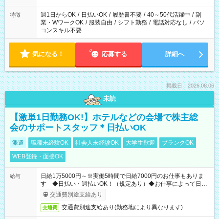
週1日からOK
/
日払いOK
/
履歴書不要
/
40～50代活躍中
/
副
特徴
業・WワークOK
/
服装自由
/
シフト勤務
/
電話対応なし
/
パソ
コンスキル不要
気になる！
応募する
詳細へ
掲載日：2026.08.06
未読
【激単1日勤務OK!】ホテルなどの会場で株主総
会のサポートスタッフ＊日払いOK
派遣
職種未経験OK
社会人未経験OK
大学生歓迎
ブランクOK
WEB登録・面接OK
日給1万5000円～※実働5時間で日給7000円のお仕事もありま
給与
す ◆日払い・週払いOK！（規定あり）◆お仕事によって日給
も異なります
交通費別途支給あり
交通費別途支給あり(勤務地により異なります)
交通費