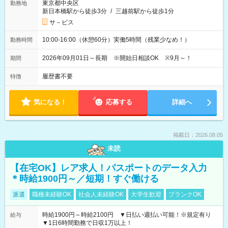
東京都中央区
勤務地
新日本橋駅から徒歩3分
/
三越前駅から徒歩1分
サ－ビス
10:00-16:00（休憩60分）実働5時間（残業少なめ！）
勤務時間
2026年09月01日～長期 ※開始日相談OK ※9月～！
期間
履歴書不要
特徴
気になる！
応募する
詳細へ
掲載日：2026.08.05
未読
【在宅OK】レア求人！パスポートのデータ入力
＊時給1900円～／短期！すぐ働ける
派遣
職種未経験OK
社会人未経験OK
大学生歓迎
ブランクOK
時給1900円～時給2100円 ▼日払い週払い可能！※規定有り
給与
▼1日6時間勤務で日収1万以上！