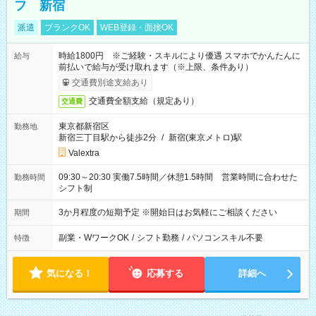
フ 新宿
派遣
ブランクOK
WEB登録・面接OK
時給1800円 ※ご経験・スキルにより優遇 スマホでかんたんに
給与
前払いで給与が受け取れます（※上限、条件あり）
交通費別途支給あり
交通費全額支給（規定あり）
交通費
東京都新宿区
勤務地
新宿三丁目駅から徒歩2分
/
新宿(東京メトロ)駅
Valextra
09:30～20:30 実働7.5時間／休憩1.5時間 営業時間に合わせた
勤務時間
シフト制
3か月程度の短期予定 ※開始日はお気軽にご相談ください
期間
副業・WワークOK
/
シフト勤務
/
パソコンスキル不要
特徴
気になる！
応募する
詳細へ