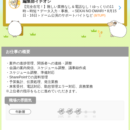
編集部イチオシ
【完全在宅！】難しい業務なし＆電話なし！ゆっくりの11
時～時短＊データ入力・事務、＜SEKAI NO OWARI＊8月15
日・16日＞ドーム公演のサポートバイトなど
(8/7UP!)
お仕事の概要
・案件の進捗管理、関係者への連絡・調整
・会議の案内発信、スケジュール調整、議事録作成
・スケジュール調整、準備対応
・SharePointでの資料管理
・予算集計、伝票処理、発注業務
・来客受付、電話対応、勤怠管理エラー対応、庶務業務
※上位者の指示をもとに進めていただきます。
職場の雰囲気
年齢層
20代
30
40
50
60