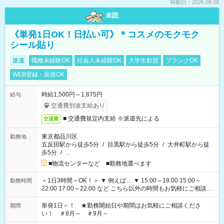
掲載日：2026.08.08
未読
《単発1日OK！日払い可》＊コスメのモクモク
シール貼り
派遣
職種未経験OK
社会人未経験OK
大学生歓迎
ブランクOK
WEB登録・面接OK
時給1,500円～1,875円
給与
交通費別途支給あり
■ 交通費規定内支給 ※派遣先による
交通費
東京都品川区
勤務地
五反田駅から徒歩5分
/
目黒駅から徒歩5分
/
大井町駅から徒
歩5分
/
…
■物流センターなど ■勤務地選べます
＜1日3時間～OK！＞ ▼ 例えば… ▼ 15:00～18:00 15:00～
勤務時間
22:00 17:00～22:00 など こちら以外の時間もお気軽にご相談く
ださい！
単発1日～！ ★勤務開始日や期間はお気軽にご相談くださ
期間
い！ ＃8月～ ＃9月～