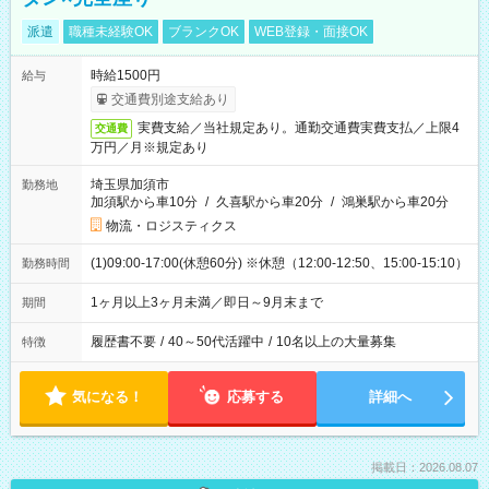
派遣
職種未経験OK
ブランクOK
WEB登録・面接OK
時給1500円
給与
交通費別途支給あり
実費支給／当社規定あり。通勤交通費実費支払／上限4
交通費
万円／月※規定あり
埼玉県加須市
勤務地
加須駅から車10分
/
久喜駅から車20分
/
鴻巣駅から車20分
物流・ロジスティクス
(1)09:00-17:00(休憩60分) ※休憩（12:00-12:50、15:00-15:10）
勤務時間
1ヶ月以上3ヶ月未満／即日～9月末まで
期間
履歴書不要
/
40～50代活躍中
/
10名以上の大量募集
特徴
気になる！
応募する
詳細へ
掲載日：2026.08.07