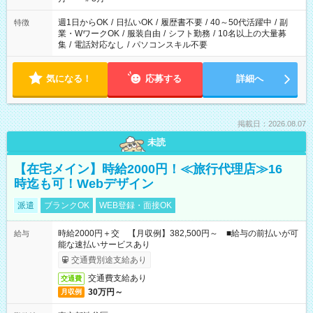
週1日からOK
/
日払いOK
/
履歴書不要
/
40～50代活躍中
/
副
特徴
業・WワークOK
/
服装自由
/
シフト勤務
/
10名以上の大量募
集
/
電話対応なし
/
パソコンスキル不要
気になる！
応募する
詳細へ
掲載日：2026.08.07
未読
【在宅メイン】時給2000円！≪旅行代理店≫16
時迄も可！Webデザイン
派遣
ブランクOK
WEB登録・面接OK
時給2000円＋交 【月収例】382,500円～ ■給与の前払いが可
給与
能な速払いサービスあり
交通費別途支給あり
交通費支給あり
交通費
30万円～
月収例