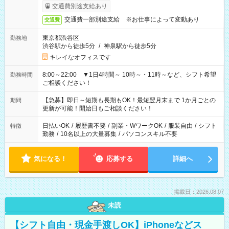
交通費別途支給あり
交通費一部別途支給 ※お仕事によって変動あり
交通費
東京都渋谷区
勤務地
渋谷駅から徒歩5分
/
神泉駅から徒歩5分
キレイなオフィスです
8:00～22:00 ▼1日4時間～ 10時～・11時～など、シフト希望
勤務時間
ご相談ください！
【急募】即日～短期も長期もOK！最短翌月末まで 1か月ごとの
期間
更新が可能！開始日もご相談ください！
日払いOK
/
履歴書不要
/
副業・WワークOK
/
服装自由
/
シフト
特徴
勤務
/
10名以上の大量募集
/
パソコンスキル不要
気になる！
応募する
詳細へ
掲載日：2026.08.07
未読
【シフト自由・現金手渡しOK】iPhoneなどス