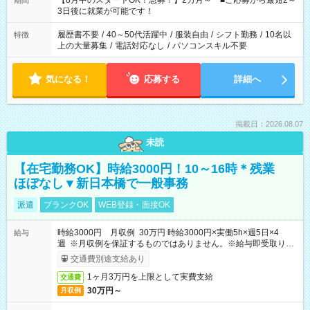
【8月中のスタートOK！急募！】2カ月～ ■ご応募から最短2～
期間
ね。 ※Wワーク希望の方へ 今ご覧のお仕事で希望する勤務時間
3日後に就業が可能です！
と、もう1つのお仕事の勤務時間。 合計で週40時間を超える場
合は応募できません。
履歴書不要
/
40～50代活躍中
/
服装自由
/
シフト勤務
/
10名以
特徴
上の大量募集
/
電話対応なし
/
パソコンスキル不要
気になる！
応募する
詳細へ
掲載日：2026.08.07
未読
【在宅勤務OK】時給3000円！10～16時＊残業
ほぼなし▼新日本橋で一般事務
派遣
ブランクOK
WEB登録・面接OK
時給3000円 月収例 30万円 時給3000円×実働5h×週5日×4
給与
週 ※月収例を保証するものではありません。※給与即受取りサ
ービス利用可（利用条件有）
交通費別途支給あり
1ヶ月3万円を上限として実費支給
交通費
30万円～
月収例