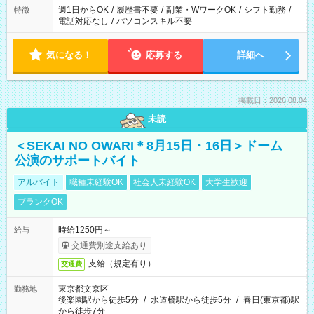
週1日からOK
/
履歴書不要
/
副業・WワークOK
/
シフト勤務
/
特徴
電話対応なし
/
パソコンスキル不要
気になる！
応募する
詳細へ
掲載日：2026.08.04
未読
＜SEKAI NO OWARI＊8月15日・16日＞ドーム
公演のサポートバイト
アルバイト
職種未経験OK
社会人未経験OK
大学生歓迎
ブランクOK
時給1250円～
給与
交通費別途支給あり
支給（規定有り）
交通費
東京都文京区
勤務地
後楽園駅から徒歩5分
/
水道橋駅から徒歩5分
/
春日(東京都)駅
から徒歩7分