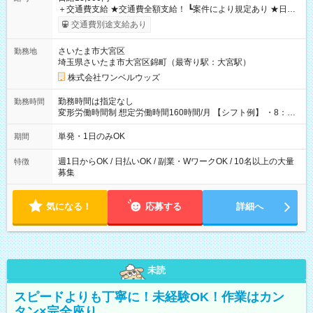
＋交通費支給 ★交通費全額支給！ ┗案件により規定あり ★日払
いOK！（規定あり） ┗働いたその日に現金GET♪ お仕事後はコ
交通費別途支給あり
ンビニATMから 日払い分を引き落とせます！ 【試用期間】試
用期間なし
さいたま市大宮区
勤務地
埼玉県さいたま市大宮区錦町（最寄り駅：大宮駅）
株式会社ワンベルウッズ
勤務時間は指定なし
勤務時間
変形労働時間制 想定労働時間160時間/月 【シフト例】 ・8：00
～21：00
単発・1日のみOK
期間
週1日からOK / 日払いOK / 副業・WワークOK / 10名以上の大量
特徴
募集
気になる！
応募する
詳細へ
未読
スピードよりも丁寧に！未経験OK！作業はカン
タン×完全座り