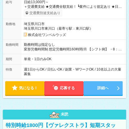
日給13,000円～
給与
＋交通費支給 ★交通費全額支給！ ┗案件により規定あり ★日払
いOK！（規定あり） ┗働いたその日に現金GET♪ お仕事後はコ
交通費別途支給あり
ンビニATMから 日払い分を引き落とせます！ 【試用期間】試
用期間なし
埼玉県川口市
勤務地
埼玉県川口市東川口（最寄り駅：東川口駅）
株式会社ワンベルウッズ
勤務時間は指定なし
勤務時間
変形労働時間制 想定労働時間160時間/月 【シフト例】 ・8：00
～21：00
単発・1日のみOK
期間
週1日からOK / 日払いOK / 副業・WワークOK / 10名以上の大量
特徴
募集
気になる！
応募する
詳細へ
未読
特別時給1800円【ヴァレクストラ】短期スタッ