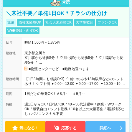
未読
＼来社不要／単発1日OK＊チラシの仕分け
派遣
職種未経験OK
社会人未経験OK
大学生歓迎
ブランクOK
WEB登録・面接OK
時給1,500円～1,875円
給与
東京都立川市
勤務地
立川駅から徒歩5分
/
立川北駅から徒歩5分
/
立川南駅から徒
歩5分
/
…
■物流センターなど ■勤務地選べます
【1日3時間～も相談OK!】午前中のみや18時以降などのシフト
勤務時間
あり！ シフト例 ▼9:00～12:00 ▼9:00～17:00 ▼10:00～19:00
▼18:00～21:00
1日だけの単発OK！＃8月～ ＃9月～
期間
週1日からOK
/
日払いOK
/
40～50代活躍中
/
副業・Wワーク
特徴
OK
/
服装自由
/
シフト勤務
/
10名以上の大量募集
/
電話対応な
し
/
パソコンスキル不要
気になる！
応募する
詳細へ