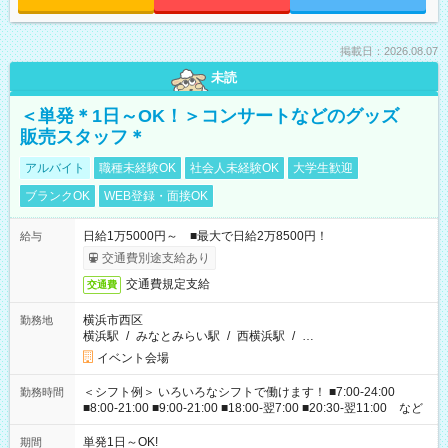
掲載日：2026.08.07
未読
＜単発＊1日～OK！＞コンサートなどのグッズ
販売スタッフ＊
アルバイト
職種未経験OK
社会人未経験OK
大学生歓迎
ブランクOK
WEB登録・面接OK
日給1万5000円～ ■最大で日給2万8500円！
給与
交通費別途支給あり
交通費規定支給
交通費
横浜市西区
勤務地
横浜駅
/
みなとみらい駅
/
西横浜駅
/
…
イベント会場
＜シフト例＞ いろいろなシフトで働けます！ ■7:00-24:00
勤務時間
■8:00-21:00 ■9:00-21:00 ■18:00-翌7:00 ■20:30-翌11:00 など
単発1日～OK!
期間