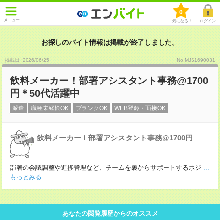
0
メニュー
気になる！
ログイン
お探しのバイト情報は掲載が終了しました。
掲載日 :2026
/
06
/
25
No.MJS1690031
飲料メーカー！部署アシスタント事務@1700
円＊50代活躍中
派遣
職種未経験OK
ブランクOK
WEB登録・面接OK
飲料メーカー！部署アシスタント事務@1700円
部署の会議調整や進捗管理など、チームを裏からサポートするポジ
...
もっとみる
あなたの閲覧履歴からのオススメ