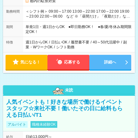
都内の駐禁対策
＜シフト例＞ 09:00～17:00 13:00～22:00 17:00～22:00 19:00
勤務時間
～23:00 22:00～06:00 など ※「昼間だけ」「夜勤だけ」など
の希望OK
単発1日・週1日からOK ●即日勤務OK！ ●春/夏/冬休み期間限
期間
定OK！
週1日からOK
/
日払いOK
/
履歴書不要
/
40～50代活躍中
/
副
特徴
業・WワークOK
/
シフト勤務
気になる！
応募する
詳細へ
未読
人気イベントも！好きな場所で働けるイベント
スタッフ☆来社不要！働いたその日に給料もら
える日払い/T1
アルバイト
職種未経験OK
日給13,000円～
給与