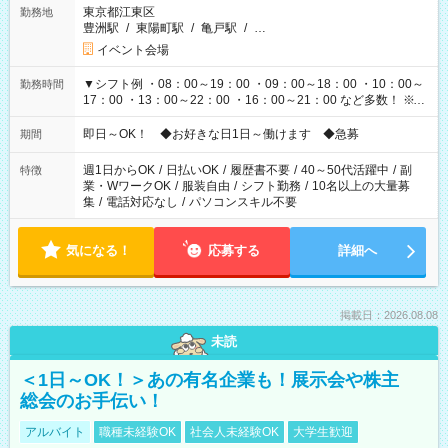
東京都江東区
勤務地
豊洲駅
/
東陽町駅
/
亀戸駅
/
…
イベント会場
▼シフト例 ・08：00～19：00 ・09：00～18：00 ・10：00～
勤務時間
17：00 ・13：00～22：00 ・16：00～21：00 など多数！ ※お
仕事により勤務時間が異なります
即日～OK！ ◆お好きな日1日～働けます ◆急募
期間
週1日からOK
/
日払いOK
/
履歴書不要
/
40～50代活躍中
/
副
特徴
業・WワークOK
/
服装自由
/
シフト勤務
/
10名以上の大量募
集
/
電話対応なし
/
パソコンスキル不要
気になる！
応募する
詳細へ
掲載日：2026.08.08
未読
＜1日～OK！＞あの有名企業も！展示会や株主
総会のお手伝い！
アルバイト
職種未経験OK
社会人未経験OK
大学生歓迎