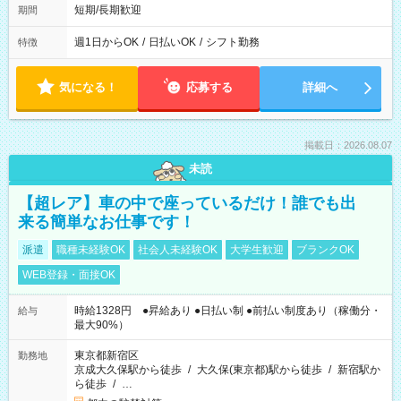
短期/長期歓迎
期間
週1日からOK
/
日払いOK
/
シフト勤務
特徴
気になる！
応募する
詳細へ
掲載日：2026.08.07
未読
【超レア】車の中で座っているだけ！誰でも出
来る簡単なお仕事です！
派遣
職種未経験OK
社会人未経験OK
大学生歓迎
ブランクOK
WEB登録・面接OK
時給1328円 ●昇給あり ●日払い制 ●前払い制度あり（稼働分・
給与
最大90%）
東京都新宿区
勤務地
京成大久保駅から徒歩
/
大久保(東京都)駅から徒歩
/
新宿駅か
ら徒歩
/
…